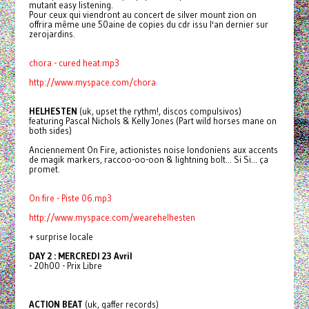
mutant easy listening.
Pour ceux qui viendront au concert de silver mount zion on
offrira même une 50aine de copies du cdr issu l'an dernier sur
zerojardins.
chora - cured heat.mp3
http://www.myspace.com/chora
HELHESTEN
(uk, upset the rythm!, discos compulsivos)
featuring Pascal Nichols & Kelly Jones (Part wild horses mane on
both sides)
Anciennement On Fire, actionistes noise londoniens aux accents
de magik markers, raccoo-oo-oon & lightning bolt... Si Si... ça
promet.
On fire - Piste 06.mp3
http://www.myspace.com/wearehelhesten
+ surprise locale
DAY 2 : MERCREDI 23 Avril
- 20h00 - Prix Libre
ACTION BEAT
(uk, gaffer records)