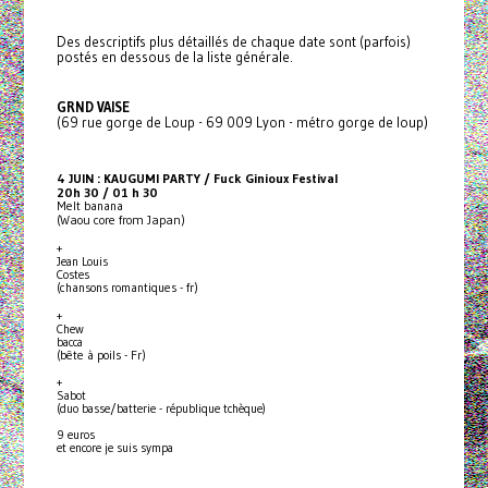
Des descriptifs plus détaillés de chaque date sont (parfois)
postés en dessous de la liste générale.
GRND VAISE
(69 rue gorge de Loup - 69 009 Lyon - métro gorge de loup)
4 JUIN : KAUGUMI PARTY / Fuck Ginioux Festival
20h 30 / 01 h 30
Melt banana
(Waou core from Japan)
+
Jean Louis
Costes
(chansons romantiques - fr)
+
Chew
bacca
(bête à poils - Fr)
+
Sabot
(duo basse/batterie - république tchèque)
9 euros
et encore je suis sympa