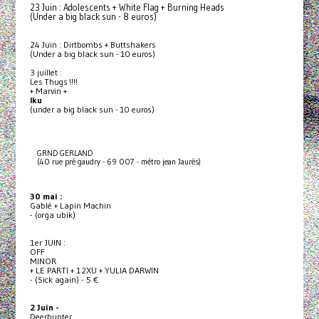
23 Juin : Adolescents + White Flag + Burning Heads
(Under a big black sun - 8 euros)
24 Juin : Dirtbombs + Buttshakers
(Under a big black sun - 10 euros)
3 juillet :
Les Thugs !!!!
+ Marvin +
Iku
(under a big black sun - 10 euros)
GRND GERLAND
(40 rue pré gaudry - 69 007 - métro jean Jaurès)
30 mai :
Gablé + Lapin Machin
- (orga ubik)
1er JUIN :
OFF
MINOR
+ LE PARTI + 12XU + YULIA DARWIN
- (Sick again) - 5 €
2 Juin -
Deerhunter