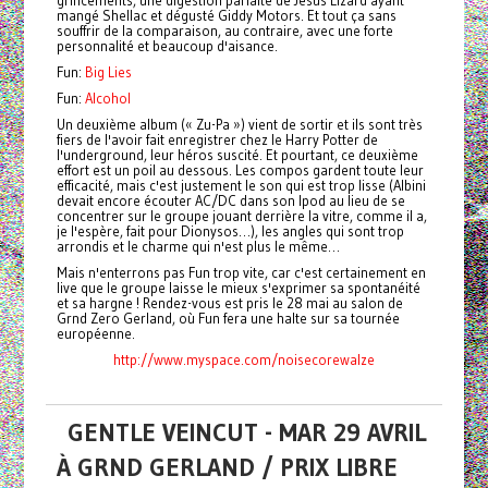
grincements, une digestion parfaite de Jesus Lizard ayant
mangé Shellac et dégusté Giddy Motors. Et tout ça sans
souffrir de la comparaison, au contraire, avec une forte
personnalité et beaucoup d'aisance.
Fun:
Big Lies
Fun:
Alcohol
Un deuxième album (« Zu-Pa ») vient de sortir et ils sont très
fiers de l'avoir fait enregistrer chez le Harry Potter de
l'underground, leur héros suscité. Et pourtant, ce deuxième
effort est un poil au dessous. Les compos gardent toute leur
efficacité, mais c'est justement le son qui est trop lisse (Albini
devait encore écouter AC/DC dans son Ipod au lieu de se
concentrer sur le groupe jouant derrière la vitre, comme il a,
je l'espère, fait pour Dionysos…), les angles qui sont trop
arrondis et le charme qui n'est plus le même…
Mais n'enterrons pas Fun trop vite, car c'est certainement en
live que le groupe laisse le mieux s'exprimer sa spontanéité
et sa hargne ! Rendez-vous est pris le 28 mai au salon de
Grnd Zero Gerland, où Fun fera une halte sur sa tournée
européenne.
http://www.myspace.com/noisecorewalze
GENTLE VEINCUT - MAR 29 AVRIL
À GRND GERLAND / PRIX LIBRE