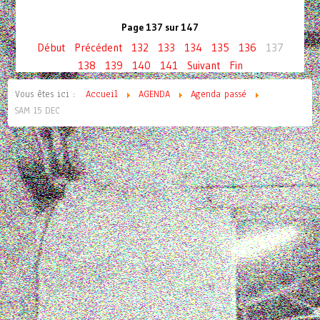
Page 137 sur 147
Début
Précédent
132
133
134
135
136
137
138
139
140
141
Suivant
Fin
Vous êtes ici :
Accueil
AGENDA
Agenda passé
SAM 15 DEC