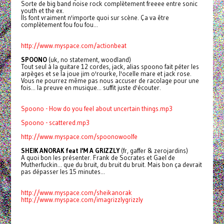
Sorte de big band noise rock complètement freeee entre sonic
youth et the ex.
Ils font vraiment n'importe quoi sur scène. Ça va être
complètement fou fou fou...
http://www.myspace.com/actionbeat
SPOONO
(uk, no statement, woodland)
Tout seul à la guitare 12 cordes, jack, alias spoono fait péter les
arpèges et se la joue jim o'rourke, l'ocelle mare et jack rose.
Vous ne pourrez même pas nous accuser de racolage pour une
fois... la preuve en musique... suffit juste d'écouter.
Spoono - How do you feel about uncertain things.mp3
Spoono - scattered.mp3
http://www.myspace.com/spoonowoolfe
SHEIK ANORAK feat I'M A GRIZZLY
(fr, gaffer & zerojardins)
A quoi bon les présenter. Frank de Socrates et Gael de
Mutherfuckin... que du bruit, du bruit du bruit. Mais bon ça devrait
pas dépasser les 15 minutes...
http://www.myspace.com/sheikanorak
http://www.myspace.com/imagrizzlygrizzly