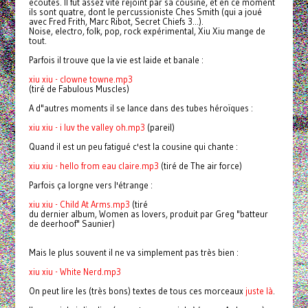
écoutes. Il fut assez vite rejoint par sa cousine, et en ce moment
ils sont quatre, dont le percussioniste Ches Smith (qui a joué
avec Fred Frith, Marc Ribot, Secret Chiefs 3...).
Noise, electro, folk, pop, rock expérimental, Xiu Xiu mange de
tout.
Parfois il trouve que la vie est laide et banale :
xiu xiu - clowne towne.mp3
(tiré de Fabulous Muscles)
A d"autres moments il se lance dans des tubes héroïques :
xiu xiu - i luv the valley oh.mp3
(pareil)
Quand il est un peu fatigué c'est la cousine qui chante :
xiu xiu - hello from eau claire.mp3
(tiré de The air force)
Parfois ça lorgne vers l'étrange :
xiu xiu - Child At Arms.mp3
(tiré
du dernier album, Women as lovers, produit par Greg "batteur
de deerhoof" Saunier)
Mais le plus souvent il ne va simplement pas très bien :
xiu xiu - White Nerd.mp3
On peut lire les (très bons) textes de tous ces morceaux
juste là
.