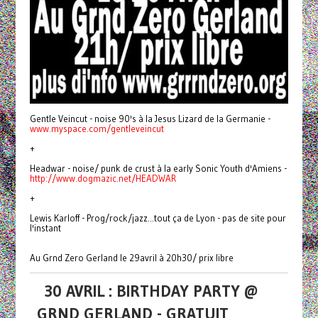
Gentle Veincut - noise 90's à la Jesus Lizard de la Germanie -
www.myspace.com/gentleveincut
+
Headwar - noise/ punk de crust à la early Sonic Youth d'Amiens -
http://www.dogmazic.net/HEADWAR
+
Lewis Karloff - Prog/rock/jazz...tout ça de Lyon - pas de site pour
l'instant
Au Grnd Zero Gerland le 29avril à 20h30/ prix libre
30 AVRIL : BIRTHDAY PARTY @
GRND GERLAND - GRATUIT