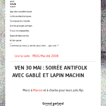
post-
néo&
math
,
pop-stars académiques
,
cultures électroniques
,
musiques du monde
,
autres groupes sympas
,
trucs incroyaaables
,
expos de beauzartys
,
et j'en passe
…
) comme ça vous y verrez plus clair… pas vrai ?
Lire la suite : PROG Mai-été 2008
VEN 30 MAI : SOIRÉE ANTIFOLK
AVEC GABLÉ ET LAPIN MACHIN
Merci à
Marion
et à charlie pour leurs jolis flys
Grrrnd gerland