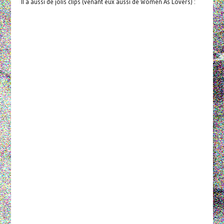
Il a aussi de jolis clips (venant eux aussi de Women As Lovers) :