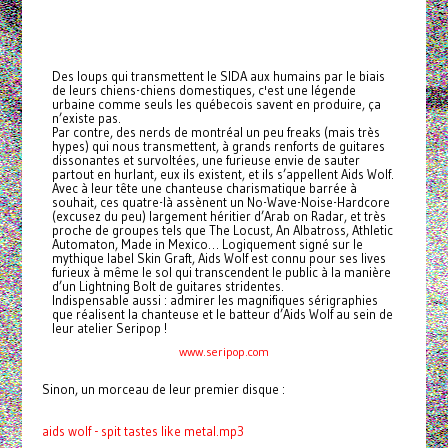
Des loups qui transmettent le SIDA aux humains par le biais
de leurs chiens-chiens domestiques, c'est une légende
urbaine comme seuls les québecois savent en produire, ça
n’existe pas.
Par contre, des nerds de montréal un peu freaks (mais très
hypes) qui nous transmettent, à grands renforts de guitares
dissonantes et survoltées, une furieuse envie de sauter
partout en hurlant, eux ils existent, et ils s’appellent Aids Wolf.
Avec à leur tête une chanteuse charismatique barrée à
souhait, ces quatre-là assènent un No-Wave-Noise-Hardcore
(excusez du peu) largement héritier d’Arab on Radar, et très
proche de groupes tels que The Locust, An Albatross, Athletic
Automaton, Made in Mexico… Logiquement signé sur le
mythique label Skin Graft, Aids Wolf est connu pour ses lives
furieux à même le sol qui transcendent le public à la manière
d’un Lightning Bolt de guitares stridentes.
Indispensable aussi : admirer les magnifiques sérigraphies
que réalisent la chanteuse et le batteur d’Aids Wolf au sein de
leur atelier Seripop !
www.seripop.com
Sinon, un morceau de leur premier disque :
aids wolf - spit tastes like metal.mp3