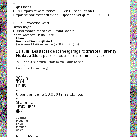
+
High Places
+ Six Organs of Admittance + Julien Dupont - Yeah !
Organisé par motherfucking Dupont et Kaugumi - PRIX LIBRE
6 Juin - Projection vostf
Bryan Boyce
+ Performance mecanico-lumini-sonore
Pierre Gordeeff - PRIX Libre
8 Juin :
Gueules d'Amour @t Work
(ciné-danse + théâtre + concert) - PRIX LIBRE (ink)
11 Juin :
Les Bëtes de scène
(garage rock'n'roll) +
Bronzy
Mc dada
(blues punk) - 3 ou 5 euros comme tu veux
19 Juin : Autistic Youth + State Poison + Yulia Darwin
- 5 euros
(tu viens ou tu crains org)
20 Juin :
JEAN
LOUIS
+
Urbantramper & 10,000 times Glorious
+
Sharon Tate
- PRIX LIBRE
(iNk)
7 Juillet :
Dragging
an Ox
through
Water
+
Hector Muros