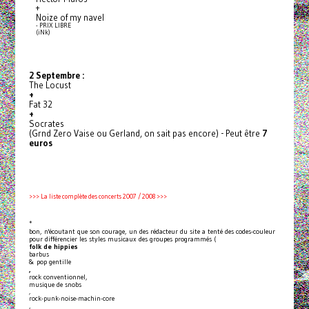
+
Noize of my navel
- PRIX LIBRE
(iNk)
2 Septembre :
The Locust
+
Fat 32
+
Socrates
(Grnd Zero Vaise ou Gerland, on sait pas encore) - Peut être
7
euros
>>> La liste complète des concerts 2007 / 2008 >>>
*
bon, n'écoutant que son courage, un des rédacteur du site a tenté des codes-couleur
pour différencier les styles musicaux des groupes programmés (
folk de hippies
barbus
& pop gentille
,
rock conventionnel,
musique de snobs
,
rock-punk-noise-machin-core
,