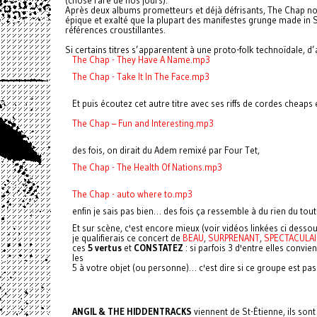
Après deux albums prometteurs et déjà défrisants, The Chap no
épique et exalté que la plupart des manifestes grunge made in S
références croustillantes.
Si certains titres s’apparentent à une proto-folk technoïdale, d
The Chap - They Have A Name.mp3
The Chap - Take It In The Face.mp3
Et puis écoutez cet autre titre avec ses riffs de cordes cheaps 
The Chap – Fun and Interesting.mp3
des fois, on dirait du Adem remixé par Four Tet,
The Chap - The Health Of Nations.mp3
The Chap - auto where to.mp3
enfin je sais pas bien… des fois ça ressemble à du rien du tou
Et sur scène, c'est encore mieux (voir vidéos linkées ci desso
je qualifierais ce concert de
BEAU
,
SURPRENANT
,
SPECTACULAI
ces
5 vertus
et
CONSTATEZ
: si parfois 3 d'entre elles convie
les
5 à votre objet (ou personne)… c'est dire si ce groupe est pas
ANGIL & THE HIDDENTRACKS
viennent de St-Étienne, ils so