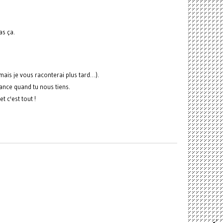
as ça.
ais je vous raconterai plus tard…).
mance quand tu nous tiens.
t c'est tout !