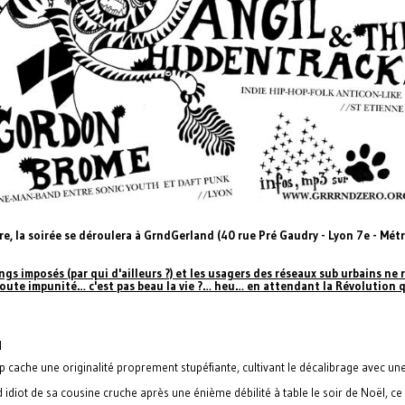
e, la soirée se déroulera à GrndGerland (40 rue Pré Gaudry - Lyon 7e - Mét
ngs imposés (par qui d'ailleurs ?) et les usagers des réseaux sub urbains ne r
 toute impunité… c'est pas beau la vie ?… heu… en attendant la Révolution
N
cache une originalité proprement stupéfiante, cultivant le décalibrage avec 
 idiot de sa cousine cruche après une énième débilité à table le soir de Noël, 