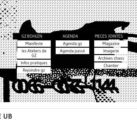
GZ BOHLEN
AGENDA
PIECES JOINTES
Manifeste
Agenda gz
Magazine
les Ateliers de
Agenda passé
Imagerie
GZ
Archives chaos
Infos pratiques
Chantier
Rejoindre gz
E UB