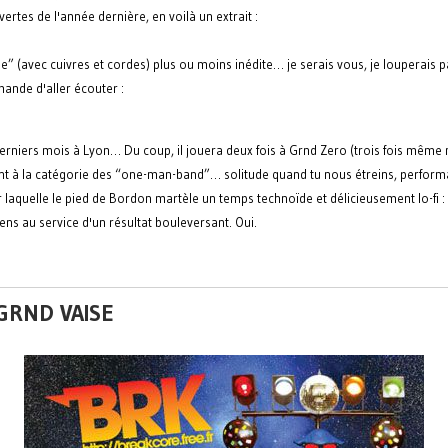
rtes de l'année dernière, en voilà un extrait :
e” (avec cuivres et cordes) plus ou moins inédite… je serais vous, je louperais p
ande d'aller écouter :
rniers mois à Lyon… Du coup, il jouera deux fois à Grnd Zero (trois fois même m
tient à la catégorie des “one-man-band”… solitude quand tu nous étreins, perfor
laquelle le pied de Bordon martèle un temps technoïde et délicieusement lo-fi : e
s au service d'un résultat bouleversant. Oui.
 GRND VAISE