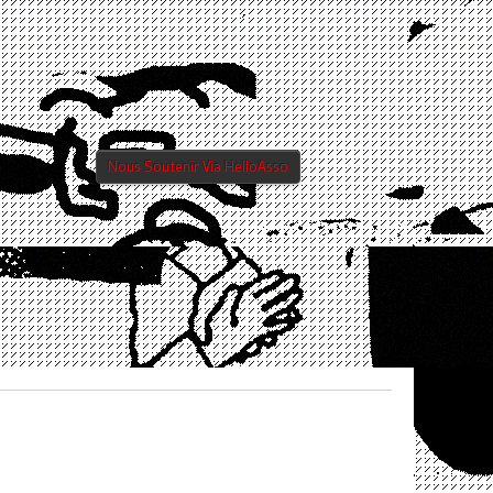
Nous Soutenir Via HelloAsso