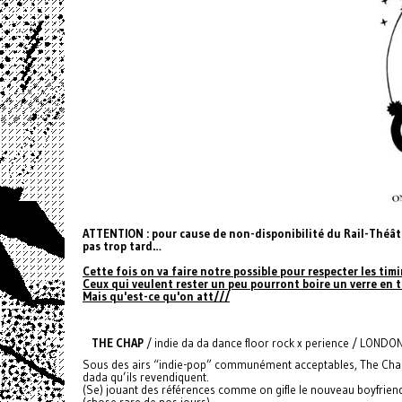
ATTENTION : pour cause de non-disponibilité du Rail-Théâtr
pas trop tard…
Cette fois on va faire notre possible pour respecter les timi
Ceux qui veulent rester un peu pourront boire un verre en
Mais qu'est-ce qu'on att///
THE CHAP
/ indie da da dance floor rock x perience / LONDO
Sous des airs “indie-pop” communément acceptables, The Chap 
dada qu’ils revendiquent.
(Se) jouant des références comme on gifle le nouveau boyfriend
(chose rare de nos jours).