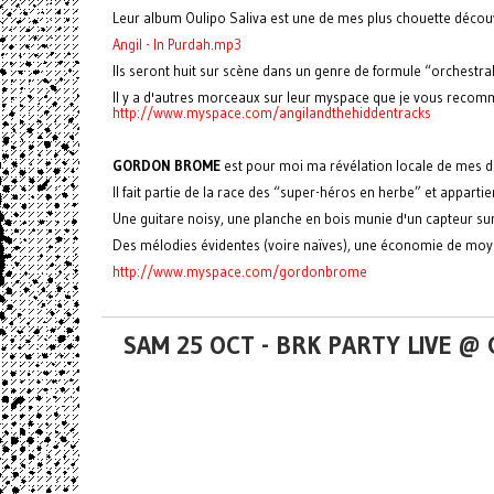
Leur album Oulipo Saliva est une de mes plus chouette découve
Angil - In Purdah.mp3
Ils seront huit sur scène dans un genre de formule “orchestral
Il y a d'autres morceaux sur leur myspace que je vous recomm
http://www.myspace.com/angilandthehiddentracks
GORDON BROME
est pour moi ma révélation locale de mes de
Il fait partie de la race des “super-héros en herbe” et appar
Une guitare noisy, une planche en bois munie d'un capteur sur 
Des mélodies évidentes (voire naïves), une économie de moyen
http://www.myspace.com/gordonbrome
SAM 25 OCT - BRK PARTY LIVE @