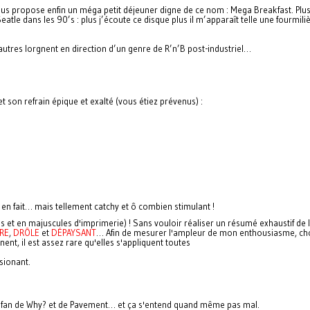
us propose enfin un méga petit déjeuner digne de ce nom : Mega Breakfast. Plus
eatle dans les 90’s : plus j’écoute ce disque plus il m’apparaît telle une fourmi
’autres lorgnent en direction d’un genre de R’n’B post-industriel…
et son refrain épique et exalté (vous étiez prévenus) :
t en fait… mais tellement catchy et ô combien stimulant !
us et en majuscules d'imprimerie) ! Sans vouloir réaliser un résumé exhaustif de 
RE
,
DRÔLE
et
DÉPAYSANT
… Afin de mesurer l'ampleur de mon enthousiasme, cho
nnent, il est assez rare qu'elles s'appliquent toutes
sionant.
nt fan de Why? et de Pavement… et ça s'entend quand même pas mal.