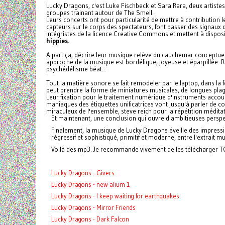
Lucky Dragons, c'est Luke Fischbeck et Sara Rara, deux artistes
groupes trainant autour de The Smell.
Leurs concerts ont pour particularité de mettre à contribution 
capteurs sur le corps des spectateurs, font passer des signaux dig
intégristes de la licence Creative Commons et mettent à dispos
hippies.
A part ça, décrire leur musique relève du cauchemar conceptuel. 
approche de la musique est bordélique, joyeuse et éparpillée. 
psychédélisme béat...
Tout la matière sonore se fait remodeler par le laptop, dans la fé
peut prendre la forme de miniatures musicales, de longues plage
Leur fixation pour le traitement numérique d'instruments accous
maniaques des étiquettes unificatrices vont jusqu'à parler de c
miraculeux de l'ensemble, steve reich pour la répétition méditat
Et maintenant, une conclusion qui ouvre d'ambitieuses perspe
Finalement, la musique de Lucky Dragons éveille des impressi
régressif et sophistiqué, primitif et moderne, entre l'extrait 
Voilà des mp3. Je recommande vivement de les télécharger TO
Lucky Dragons - Givers
Lucky Dragons - new alium 1
Lucky Dragons - I keep waiting for earthquakes
Lucky Dragons - Mirror Friends
Lucky Dragons - Dark Falcon