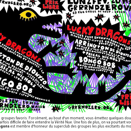
s groupes favoris. Forcément, au bout d'un moment, vous émettez quelques doute
arfois difficile de faire entendre la Vérité Nue. Une fois de plus, on va pourta
agons
est membre d'honneur du superclub des groupes les plus excitants du m