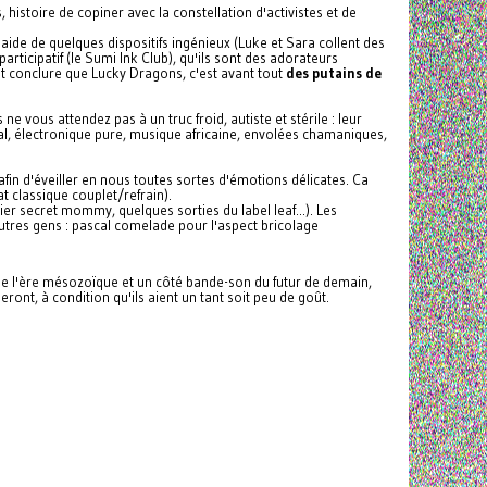
histoire de copiner avec la constellation d'activistes et de
aide de quelques dispositifs ingénieux (Luke et Sara collent des
participatif (le Sumi Ink Club), qu'ils sont des adorateurs
nt conclure que Lucky Dragons, c'est avant tout
des putains de
 vous attendez pas à un truc froid, autiste et stérile : leur
al, électronique pure, musique africaine, envolées chamaniques,
, afin d'éveiller en nous toutes sortes d'émotions délicates. Ca
t classique couplet/refrain).
er secret mommy, quelques sorties du label leaf...). Les
tres gens : pascal comelade pour l'aspect bricolage
 de l'ère mésozoïque et un côté bande-son du futur de demain,
ront, à condition qu'ils aient un tant soit peu de goût.