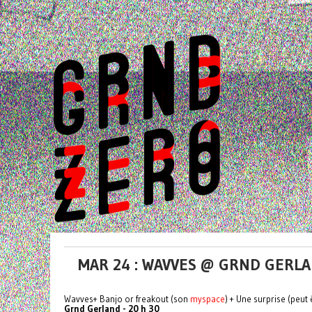
MAR 24 : WAVVES @ GRND GERLAN
Wavves+ Banjo or freakout (son
myspace
) + Une surprise (peut 
Grnd Gerland - 20 h 30