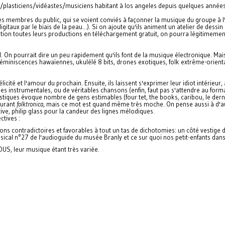
/plasticiens/
vidéastes/musiciens habitant à los angeles depuis quelques années, 
les membres du public, qui se voient conviés à façonner la musique du groupe à l'
itaux par le biais de la peau...). Si on ajoute qu'ils animent un atelier de dessin 
ition toutes leurs productions en téléchargement gratuit, on pourra légitimeme
On pourrait dire un peu rapidement qu'ils font de la musique électronique. Mais ne
Réminiscences hawaïennes, ukulélé 8 bits, drones exotiques, folk extrême-orient
licité et l'amour du prochain. Ensuite, ils laissent s'exprimer leur idiot intérieur
s instrumentales, ou de véritables chansons (enfin, faut pas s'attendre au forma
tiques évoque nombre de gens estimables (four tet, the books, caribou, le derni
ourant
folktronica
, mais ce mot est quand même très moche. On pense aussi à d'au
ive, philip glass pour la candeur des lignes mélodiques.
ctives :
ons contradictoires et favorables à tout un tas de dichotomies: un côté vestige
musical n°27 de l'audioguide du musée Branly et ce sur quoi nos petit-enfants danse
US, leur musique étant très variée.