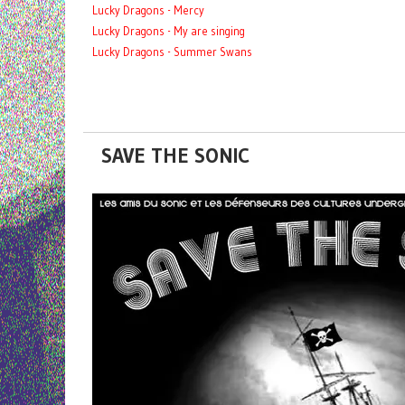
Lucky Dragons - Mercy
Lucky Dragons - My are singing
Lucky Dragons - Summer Swans
SAVE THE SONIC