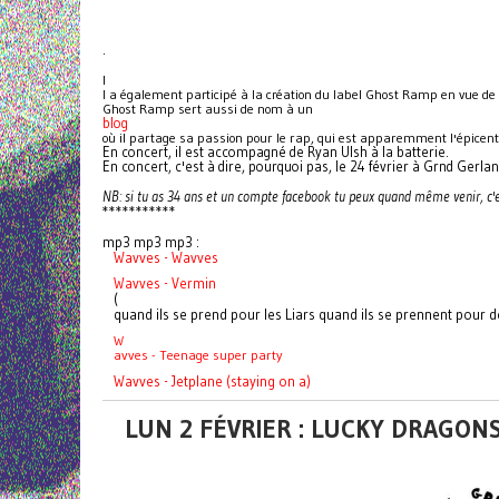
.
I
l a également participé à la création du label Ghost Ramp en vue de s
Ghost Ramp sert aussi de nom à un
blog
où il partage sa passion pour le rap, qui est apparemment l'épicent
En concert, il est accompagné de Ryan Ulsh à la batterie.
En concert, c'est à dire, pourquoi pas, le 24 février à Grnd Gerlan
NB: si tu as 34 ans et un compte facebook tu peux quand même venir, c'
***********
mp3 mp3 mp3 :
Wavves - Wavves
Wavves - Vermin
(
quand ils se prend pour les Liars quand ils se prennent pour
W
avves - Teenage super party
Wavves - Jetplane (staying on a)
LUN 2 FÉVRIER : LUCKY DRAGONS 