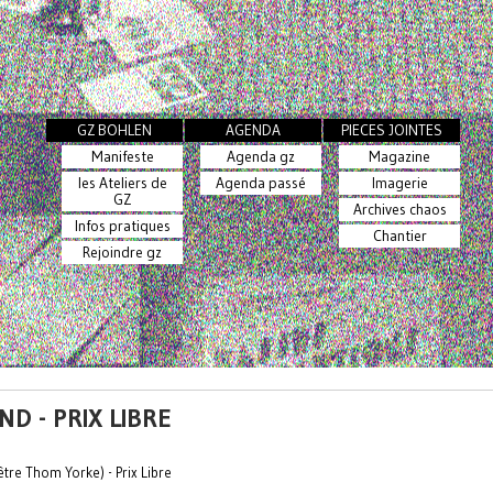
GZ BOHLEN
AGENDA
PIECES JOINTES
Manifeste
Agenda gz
Magazine
les Ateliers de
Agenda passé
Imagerie
GZ
Archives chaos
Infos pratiques
Chantier
Rejoindre gz
D - PRIX LIBRE
être Thom Yorke) - Prix Libre