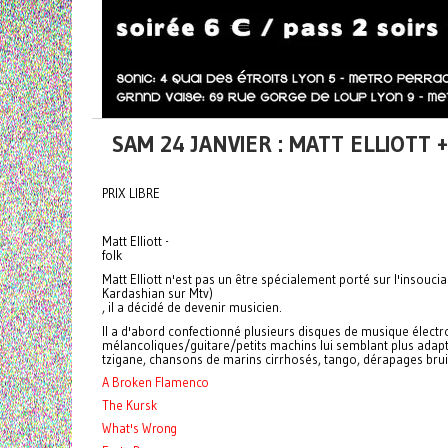
SAM 24 JANVIER : MATT ELLIOT
PRIX LIBRE
Matt Elliott -
folk
Matt Elliott n'est pas un être spécialement porté sur l'insouci
Kardashian sur Mtv)
, il a décidé de devenir musicien.
Il a d'abord confectionné plusieurs disques de musique électro
mélancoliques/guitare/petits machins lui semblant plus adapt
tzigane, chansons de marins cirrhosés, tango, dérapages bruitist
A Broken Flamenco
The Kursk
What's Wrong