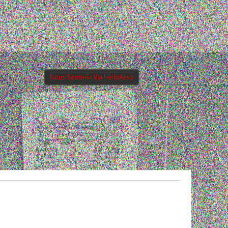
Nous Soutenir Via HelloAsso