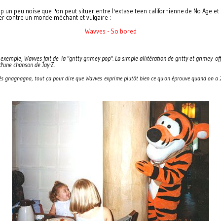
un peu noise que l'on peut situer entre l'extase teen californienne de No Age et
quer contre un monde méchant et vulgaire :
Wavves - So bored
r exemple, Wavves fait de la "gritty grimey pop". La simple allitération de gritty et grime
d'une chanson de Jay-Z.
urés gnagnagna, tout ça pour dire que Wavves exprime plutôt bien ce qu'on éprouve quand on a 