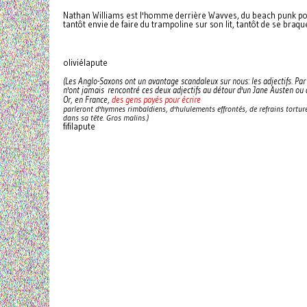
Nathan Williams est l'homme derrière Wavves, du beach punk pop 
tantôt envie de faire du trampoline sur son lit, tantôt de se bra
oliviélapute
(Les Anglo-Saxons ont un avantage scandaleux sur nous: les adjectifs. Pa
n'ont jamais rencontré ces deux adjectifs au détour d'un Jane Austen ou 
des gens payés pour écrire
Or, en France,
parleront d'hymnes rimbaldiens, d'hululements effrontés, de refrains tort
dans sa tête. Gros malins.)
fifilapute