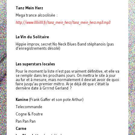
Tanz Mein Herz
Mega trance alcoolisée :
http://www.lllliillll.fr/tanz_mein_herz/tanz_mein_herz.mp3.mp3
Le Vin du Solitaire
Hippie improv, secret No Neck Blues Band stéphanois (pas
d’enregistrements désolé)
Les superstars locales
Pour le moment la liste n’est pas vraiment définitive, et elle va
se remplir dans les prochains jours. On mettra le site à jour
au fur et à mesure, mais normalement il devrait avoir de quoi
faire jusqu’au premier métro. Ai-je déjà dit que c’était la
dernière date à Grrrnd Gerland ?
Kanine
(Frank Gaffer et son pote Arthur)
Telecommande
Cogne & Foutre
Pan Pan Pan
Carne