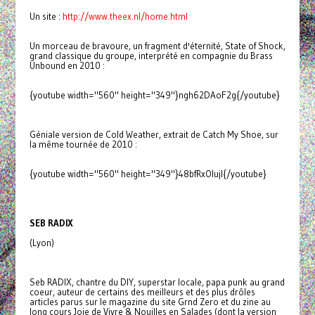
Un site :
http://www.theex.nl/home.html
Un morceau de bravoure, un fragment d'éternité, State of Shock,
grand classique du groupe, interprété en compagnie du Brass
Unbound en 2010 :
{youtube width="560" height="349"}ngh62DAoF2g{/youtube}
Géniale version de Cold Weather, extrait de Catch My Shoe, sur
la même tournée de 2010 :
{youtube width="560" height="349"}48bfRxOIujI{/youtube}
SEB RADIX
(Lyon)
Seb RADIX, chantre du DIY, superstar locale, papa punk au grand
coeur, auteur de certains des meilleurs et des plus drôles
articles parus sur le magazine du site Grnd Zero et du zine au
long cours Joie de Vivre & Nouilles en Salades (dont la version