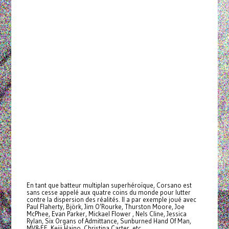
En tant que batteur multiplan superhéroïque, Corsano est
sans cesse appelé aux quatre coins du monde pour lutter
contre la dispersion des réalités. Il a par exemple joué avec
Paul Flaherty, Björk, Jim O’Rourke, Thurston Moore, Joe
McPhee, Evan Parker, Mickael Flower , Nels Cline, Jessica
Rylan, Six Organs of Admittance, Sunburned Hand Of Man,
MV&EE, Keiji Haino, Christina Carter, etc.