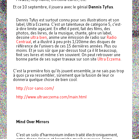
Et ce 10 septembre, il jouera avec le génial
Dennis Tyfus
.
Dennis Tyfus est surtout connu pour ses illustrations et son
label, Ultra Eczema. C’est un talentueux de catégorie 5, c’est-
à-dire limite agaçant. En effet il peint, fait des films, des
photos, des livres, de la musique, chante, gère un label,
dessine
ultra bien
, anime une émission de radio sur
Radio
Centraal
, et a illustré à peu près 1/20ème des disques de
référence de l’univers de ces 15 dernières années. Plus ou
moins. Et je suis sûr que par-dessus tout ça il lit beaucoup,
finit ses livres et même s’en souvient. On peut retrouver une
bonne partie de ses super travaux sur son site
Ultra Eczema
.
C’est la première fois qu’ils jouent ensemble, je ne sais pas trop
à quoi ça va ressembler, sûrement que la fusion de leur cv
donnera quelque chose de bien cool.
http://cor-sano.com/
http://www.ultraeczema.com/main.html
Mind Over Mirrors
C’est un solo d’harmonium indien traité électroniquement,