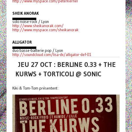
http://www.myspace.com/peterkernel
SHEIK ANORAK
▄▄▄▄▄▄▄▄▄
solo noise-rock / Lyon
http://www.sheikanorak.com/
http://www.myspace.com/sheikanorak
ALLIGATOR
▄▄▄▄▄▄▄▄▄
duo basse-batterie pop / Lyon
http://soundcloud.com/lisa-dx/alligator-def-01
JEU 27 OCT : BERLINE 0.33 + THE
KURWS + TORTICOLI @ SONIC
Kiki & Tom-Tom présentent :