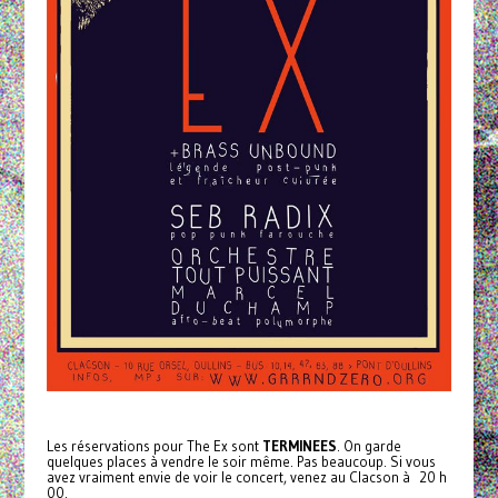
Les réservations pour The Ex sont
TERMINEES
. On garde
quelques places à vendre le soir même. Pas beaucoup. Si vous
avez vraiment envie de voir le concert, venez au Clacson à 20 h
00.