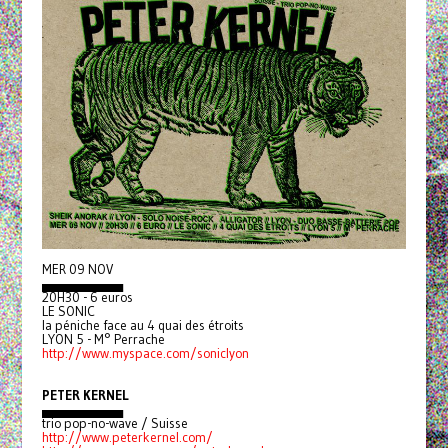
MER 09 NOV
▄▄▄▄▄▄▄▄▄
20H30 - 6 euros
LE SONIC
la péniche face au 4 quai des étroits
LYON 5 - M° Perrache
http://www.myspace.com/soniclyon
PETER KERNEL
▄▄▄▄▄▄▄▄▄
trio pop-no-wave / Suisse
http://www.peterkernel.com/