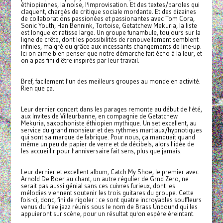
éthiopiennes, la noise, l'improvisation. Et des textes/paroles qui
claquent, chargés de critique sociale mordante. Et des dizaines
de collaborations passionées et passionantes avec Tom Cora,
Sonic Youth, Han Bennink, Tortoise, Getatchew Mekuria, la liste
est longue et ratisse large. Un groupe funambule, toujours sur la
ligne de crête, dont les possibilités de renouvellement semblent
infinies, malgré ou grâce aux incessants changements de line-up.
Ici on aime bien penser que notre démarche fait écho à la leur, et
on a pas fini d'être inspirés par leur travail.
Bref, facilement l'un des meilleurs groupes au monde en activité.
Rien que ça.
Leur dernier concert dans les parages remonte au début de l'été,
aux Invites de Villeurbanne, en compagnie de Getatchew
Mekuria, saxophoniste éthiopien mythique. Un set excellent, au
service du grand monsieur et des rythmes martiaux/hypnotiques
qui sont sa marque de fabrique. Pour nous, ça manquait quand
même un peu de papier de verre et de décibels, alors l'idée de
les accueillir pour l'anniversaire fait sens, plus que jamais.
Leur dernier et excellent album, Catch My Shoe, le premier avec
Arnold De Boer au chant, un autre régulier de Grnd Zero, ne
serait pas aussi génial sans ces cuivres furieux, dont les
mélodies viennent soutenir les trois guitares du groupe. Cette
fois-ci, donc, fini de rigoler : ce sont quatre incroyables souffleurs
venus du free jazz réunis sous le nom de Brass Unbound qui les
appuieront sur scène, pour un résultat qu'on espère éreintant.