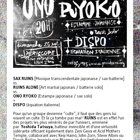
SAX RUINS
[Musique transcendentale japonaise / sax-batterie]
vs.
RUINS ALONE
[Art martial japonais / batterie solo]
vs.
ONO RYOKO
(Estampe japonaise / sax solo)
+
DISPO
(équation italienne)
Pour qu'un groupe devienne “culte”, il faut que des gens lui
vouent un culte. Et là ça tombe pas mal !
RUINS
est en effet l'un
des projets les plus vénérés de par l'univers, emmené
par
Yoshida Tatsuya
, batteur invincible et d'une virtuosité
sidérante officiant également dans Zeni Geva et Acid Mothers
Temple, collaborant avec Keiji Haïno, John Zorn, Steve Albini ou
Derek Bailey. Inspirés par Magma, ce duo (initialement basse-