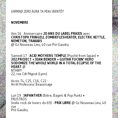
GRRRND ZERO AURA TA PEAU BIENTÔT
NOVEMBRE
Ven 16 : Anniversaire
20 ANS DU LABEL PRAXIS
avec
CHRISTOPH FRINGELI, ZOMBIEFLESHEATER, ELECTRIC KETTLE,
NEMETON, TRAKABS
@ Gz Nouveau Lieu, 40 rue Pré-Gaudry
Samedi 17 :
ACID MOTHERS TEMPLE
(Psyché from Japan)
+
202.PROJECT + JEAN BENDER + GUITAR FUCKIN' HERO
SODOMIZE THE WHOLE WORLD IN A TOTAL ECLIPSE OF THE
HEART
@
NTH8!!!
22, rue Cdt Pégout (Lyon)
Accès T4, C25, C16, C22 -
Arrêt Professeur Beauvisage
Lun 19 :
JAPANTHER
(Bière, Bagels & Pop Punk)
+
FRUSTROS
(indie rock de lovers du 69) -
PRIX LIBRE
@ Gz Nouveau Lieu, 40
rue
Pré-Gaudry