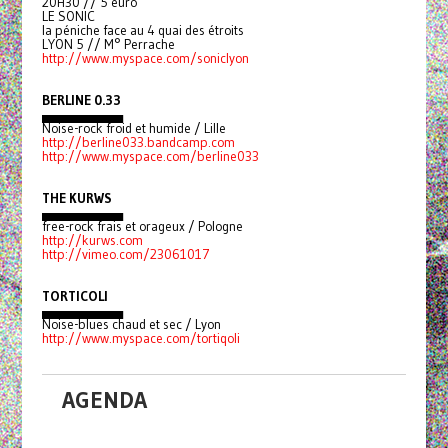
20H30 // 5 euro
LE SONIC
la péniche face au 4 quai des étroits
LYON 5 // M° Perrache
http://www.myspace.com/soniclyon
BERLINE 0.33
▄▄▄▄▄▄▄▄▄
Noise-rock froid et humide / Lille
http://berline033.bandcamp.com
http://www.myspace.com/berline033
THE KURWS
▄▄▄▄▄▄▄▄▄
free-rock frais et orageux / Pologne
http://kurws.com
http://vimeo.com/23061017
TORTICOLI
▄▄▄▄▄▄▄▄▄
Noise-blues chaud et sec / Lyon
http://www.myspace.com/tortiqoli
AGENDA