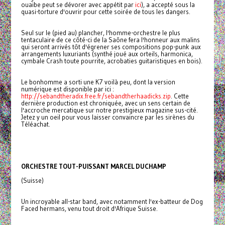
ouaibe peut se dévorer avec appétit par
ici
), a accepté sous la
quasi-torture d'ouvrir pour cette soirée de tous les dangers.
Seul sur le (pied au) plancher, l'homme-orchestre le plus
tentaculaire de ce côté-ci de la Saône fera l'honneur aux malins
qui seront arrivés tôt d'égrener ses compositions pop-punk aux
arrangements luxuriants (synthé joué aux orteils, harmonica,
cymbale Crash toute pourrite, acrobaties guitaristiques en bois).
Le bonhomme a sorti une K7 voilà peu, dont la version
numérique est disponible par ici :
http://sebandtheradix.free.fr/sebandtherhaadicks.zip
. Cette
dernière production est chroniquée, avec un sens certain de
l'accroche mercatique sur notre prestigieux magazine sus-cité.
Jetez y un oeil pour vous laisser convaincre par les sirènes du
Téléachat.
ORCHESTRE TOUT-PUISSANT MARCEL DUCHAMP
(Suisse)
Un incroyable all-star band, avec notamment l'ex-batteur de Dog
Faced hermans, venu tout droit d'Afrique Suisse.