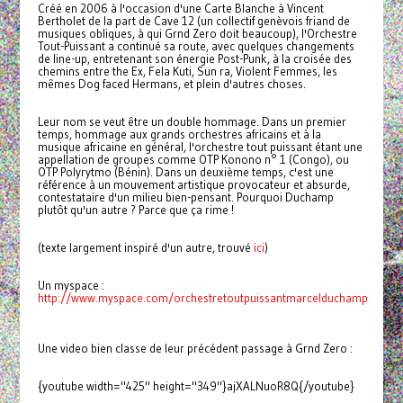
Créé en 2006 à l'occasion d'une Carte Blanche à Vincent
Bertholet de la part de Cave 12 (un collectif genèvois friand de
musiques obliques, à qui Grnd Zero doit beaucoup), l'Orchestre
Tout-Puissant a continué sa route, avec quelques changements
de line-up, entretenant son énergie Post-Punk, à la croisée des
chemins entre the Ex, Fela Kuti, Sun ra, Violent Femmes, les
mêmes Dog faced Hermans, et plein d'autres choses.
Leur nom se veut être un double hommage. Dans un premier
temps, hommage aux grands orchestres africains et à la
musique africaine en général, l'orchestre tout puissant étant une
appellation de groupes comme OTP Konono n° 1 (Congo), ou
OTP Polyrytmo (Bénin). Dans un deuxième temps, c'est une
référence à un mouvement artistique provocateur et absurde,
contestataire d'un milieu bien-pensant. Pourquoi Duchamp
plutôt qu'un autre ? Parce que ça rime !
(texte largement inspiré d'un autre, trouvé
ici
)
Un myspace :
http://www.myspace.com/orchestretoutpuissantmarcelduchamp
Une video bien classe de leur précédent passage à Grnd Zero :
{youtube width="425" height="349"}ajXALNuoR8Q{/youtube}