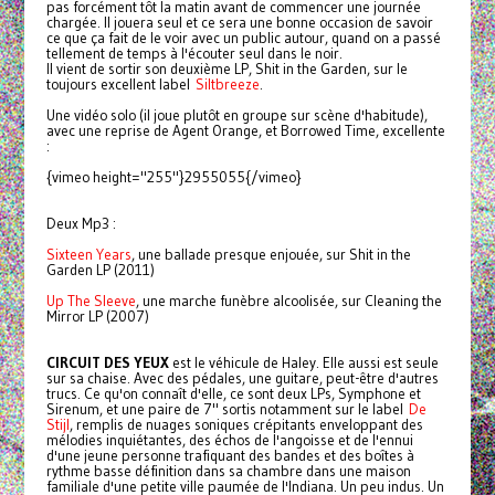
pas forcément tôt la matin avant de commencer une journée
chargée. Il jouera seul et ce sera une bonne occasion de savoir
ce que ça fait de le voir avec un public autour, quand on a passé
tellement de temps à l'écouter seul dans le noir.
Il vient de sortir son deuxième LP, Shit in the Garden, sur le
toujours excellent label
Siltbreeze
.
Une vidéo solo (il joue plutôt en groupe sur scène d'habitude),
avec une reprise de Agent Orange, et Borrowed Time, excellente
:
{vimeo height="255"}2955055{/vimeo}
Deux Mp3 :
Sixteen Years
, une ballade presque enjouée, sur Shit in the
Garden LP (2011)
Up The Sleeve
, une marche funèbre alcoolisée, sur Cleaning the
Mirror LP (2007)
CIRCUIT DES YEUX
est le véhicule de Haley. Elle aussi est seule
sur sa chaise. Avec des pédales, une guitare, peut-être d'autres
trucs. Ce qu'on connaît d'elle, ce sont deux LPs, Symphone et
Sirenum, et une paire de 7" sortis notamment sur le label
De
Stijl
, remplis de nuages soniques crépitants enveloppant des
mélodies inquiétantes, des échos de l'angoisse et de l'ennui
d'une jeune personne trafiquant des bandes et des boîtes à
rythme basse définition dans sa chambre dans une maison
familiale d'une petite ville paumée de l'Indiana. Un peu indus. Un