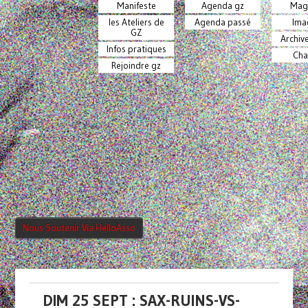
Manifeste
Agenda gz
Mag
les Ateliers de
Agenda passé
Ima
GZ
Archiv
Infos pratiques
Cha
Rejoindre gz
Nous Soutenir Via HelloAsso
DIM 25 SEPT : SAX-RUINS-VS-