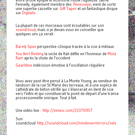
entre drone épique et kosmishe musik rugueuse. Jaime
Fennelly, également membre des
Peeesseye
, vient de sortir
une superbe cassette sur
Gift Tapes
et un fantastique disque
sur
Digitalis
.
La plupart de ces morceaux sont écoutables sur son
soundcloud
, mais si je devais vous en conseiller que
quelques uns ça serait :
Barely Spun
perspective cônique tracée à la scie à métaux
You Ain't Reeling
la secte de Kali défile en l’honneur de
Mola
Ram
après la chute de l’occident
Gearldine
indécision émotive à l’oscillation régulière
Vous avez peut-être pensé à La Monte Young, au vendeur de
tandoori de la rue St Marie des terreaux, et à une espèce de
cathédrale de béton vitrifié qui s’élancerait en dent de scie
vers l’infini et qui constituerait le point de départ d’une transe
processionnelle onirique. Tout à fait.
Une vidéo live :
http://vimeo.com/23370957
Son
soundcloud
http://soundcloud.com/mindovermirrors/sets