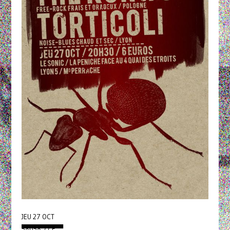
JEU 27 OCT
▄▄▄▄▄▄▄▄▄