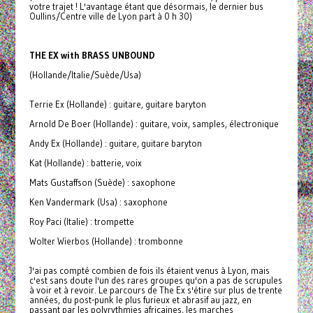
votre trajet ! L'avantage étant que désormais, le dernier bus
Oullins/Centre ville de Lyon part à 0 h 30)
THE EX with BRASS UNBOUND
(Hollande/Italie/Suède/Usa)
Terrie Ex (Hollande) : guitare, guitare baryton
Arnold De Boer (Hollande) : guitare, voix, samples, électronique
Andy Ex (Hollande) : guitare, guitare baryton
Kat (Hollande) : batterie, voix
Mats Gustaffson (Suède) : saxophone
Ken Vandermark (Usa) : saxophone
Roy Paci (Italie) : trompette
Wolter Wierbos (Hollande) : trombonne
J'ai pas compté combien de fois ils étaient venus à Lyon, mais
c'est sans doute l'un des rares groupes qu'on a pas de scrupules
à voir et à revoir. Le parcours de The Ex s'étire sur plus de trente
années, du post-punk le plus furieux et abrasif au jazz, en
passant par les polyrythmies africaines, les marches