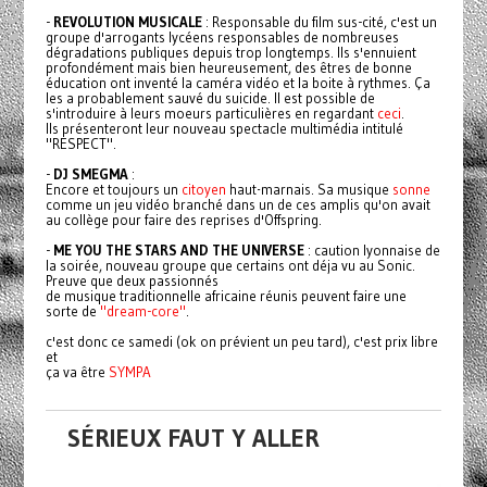
-
REVOLUTION MUSICALE
: Responsable du film sus-cité, c'est un
groupe d'arrogants lycéens responsables de nombreuses
dégradations publiques depuis trop longtemps. Ils s'ennuient
profondément mais bien heureusement, des êtres de bonne
éducation ont inventé la caméra vidéo et la boite à rythmes. Ça
les a probablement sauvé du suicide. Il est possible de
s'introduire à leurs moeurs particulières en regardant
ceci
.
Ils présenteront leur nouveau spectacle multimédia intitulé
"RESPECT".
-
DJ SMEGMA
:
Encore et toujours un
citoyen
haut-marnais. Sa musique
sonne
comme un jeu vidéo branché dans un de ces amplis qu'on avait
au collège pour faire des reprises d'Offspring.
-
ME YOU THE STARS AND THE UNIVERSE
: caution lyonnaise de
la soirée, nouveau groupe que certains ont déja vu au Sonic.
Preuve que deux passionnés
de musique traditionnelle africaine réunis peuvent faire une
sorte de
"dream-core"
.
c'est donc ce samedi (ok on prévient un peu tard), c'est prix libre
et
ça va être
SYMPA
SÉRIEUX FAUT Y ALLER