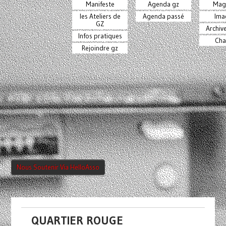
Manifeste
Agenda gz
Mag
les Ateliers de
Agenda passé
Ima
GZ
Archiv
Infos pratiques
Cha
Rejoindre gz
Nous Soutenir Via HelloAsso
QUARTIER ROUGE