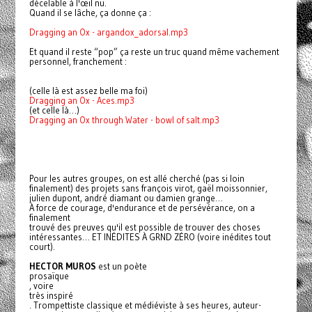
décelable à l'œil nu.
Quand il se lâche, ça donne ça :
Dragging an Ox - argandox_adorsal.mp3
Et quand il reste “pop” ça reste un truc quand même vachement
personnel, franchement :
(celle là est assez belle ma foi)
Dragging an Ox - Aces.mp3
(et celle là…)
Dragging an Ox through Water - bowl of salt.mp3
Pour les autres groupes, on est allé cherché (pas si loin
finalement) des projets sans françois virot, gaël moissonnier,
julien dupont, andré diamant ou damien grange…
À force de courage, d'endurance et de persévérance, on a
finalement
trouvé des preuves qu'il est possible de trouver des choses
intéressantes… ET INÉDITES À GRND ZÉRO (voire inédites tout
court).
HECTOR MUROS
est un poète
prosaïque
, voire
très inspiré
. Trompettiste classique et médiéviste à ses heures, auteur-