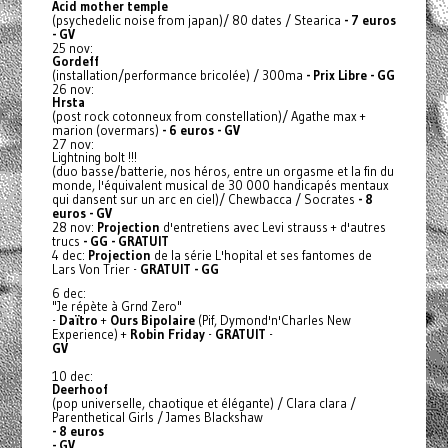
Acid mother temple
(psychedelic noise from japan)/ 80 dates / Stearica
- 7 euros
- GV
25 nov:
Gordeff
(installation/performance bricolée) / 300ma
- Prix Libre - GG
26 nov:
Hrsta
(post rock cotonneux from constellation)/ Agathe max +
marion (overmars)
- 6 euros - GV
27 nov:
Lightning bolt !!!
(duo basse/batterie, nos héros, entre un orgasme et la fin du
monde, l'équivalent musical de 30 000 handicapés mentaux
qui dansent sur un arc en ciel)/ Chewbacca / Socrates
- 8
euros - GV
28 nov:
Projection
d'entretiens avec Levi strauss + d'autres
trucs
- GG - GRATUIT
4 dec:
Projection
de la série L'hopital et ses fantomes de
Lars Von Trier -
GRATUIT - GG
6 dec:
"Je répète à Grnd Zero"
-
Daïtro
+
Ours Bipolaire
(Pif, Dymond'n'Charles New
Experience) +
Robin Friday
-
GRATUIT
-
GV
10 dec:
Deerhoof
(pop universelle, chaotique et élégante) / Clara clara /
Parenthetical Girls / James Blackshaw
- 8 euros
- GV