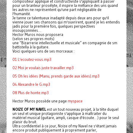
compositeur appliqué et constructiviste s'appliquant à passer
pour un branleur prosélyte, il inspire la méfiance des uns quand
les autres ne représentent qu'une part négligeable de
l'humanité.
Je tanne ce talentueux inadapté depuis deux ans pour qu'il
vienne jouer ses chansons qui m'ouvrirent, quand je les entendis
jadis pour la première fois, quelques perspectives
insoupçonnées…
Hector Muros nous proposera
(selon ses propres mots)
une “Bizarrerie intellectuelle et musicale” en compagnie de sm
battistella à la guitare.
Voici quelques-uns de ses morceaux :
01 L'ecoutez-vous.mp3
02 Moi je voulais juste travailler.mp3
05 Oh les idées (Manu, prends garde aux idées).mp3
04 Alexandre le G.mp3
08 Plus de honte.mp3
Hector Muros possède une page
myspace
NOIZE OF MY NAVEL
est un tout nouveau projet, à la tête duquel
un seul et unique protagoniste s'applique à maltraiter du
matériel musical (guitare, ampli, casque d'écoute…) pour le seul
plaisir du bruit.
Ultra confidentiel à ce jour, Noize of my Navel ne s'étant jamais
encore produit publiquement à proprement parler,