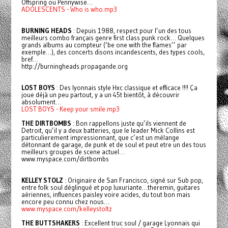
Offspring ou Pennywise…
ADOLESCENTS - Who is who.mp3
BURNING HEADS
: Depuis 1988, respect pour l’un des tous
meilleurs combo français genre first class punk rock… Quelques
grands albums au compteur (‘be one with the flames’’ par
exemple…), des concerts disons incandescents, des types cools,
bref…
http://burningheads.propagande.org
LOST BOYS
: Des lyonnais style Hxc classique et efficace !!!! Ça
joue déjà un peu partout, y a un 45t bientôt, à découvrir
absolument…
LOST BOYS - Keep your smile.mp3
THE DIRTBOMBS
: Bon rappellons juste qu’ils viennent de
Detroit, qu’il y a deux batteries, que le leader Mick Collins est
particulierement impressionnant, que c’est un mélange
détonnant de garage, de punk et de soul et peut etre un des tous
meilleurs groupes de scene actuel…
www.myspace.com/dirtbombs
KELLEY STOLZ
: Originaire de San Francisco, signé sur Sub pop,
entre folk soul déglingué et pop luxuriante…theremin, guitares
aériennes, influences paisley voire acides, du tout bon mais
encore peu connu chez nous…
www.myspace.com/kelleystoltz
THE BUTTSHAKERS
: Excellent truc soul / garage Lyonnais qui