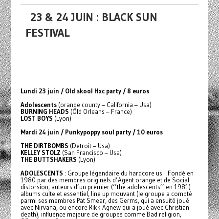
23 & 24 JUIN : BLACK SUN
FESTIVAL
Lundi 23 juin / Old skool Hxc party / 8 euros
Adolescents
(orange county – California – Usa)
BURNING HEADS
(Old Orleans – France)
LOST BOYS
(Lyon)
Mardi 24 juin / Punkypoppy soul party / 10 euros
THE DIRTBOMBS
(Detroit – Usa)
KELLEY STOLZ
(San Francisco – Usa)
THE BUTTSHAKERS
(Lyon)
ADOLESCENTS
: Groupe légendaire du hardcore us…Fondé en
1980 par des membres originels d’Agent orange et de Social
distorsion, auteurs d’un premier (‘’the adolescents’’ en 1981)
albums culte et essentiel, line up mouvant (le groupe a compté
parmi ses membres Pat Smear, des Germs, qui a ensuité joué
avec Nirvana, ou encore Rikk Agnew qui a joué avec Christian
death), influence majeure de groupes comme Bad religion,