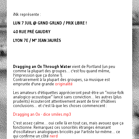
iNk représente :
LUN 7 JUIL @ GRND GRLND / PRIX LIBRE !
40 RUE PRÉ GAUDRY
LYON 7E / M° JEAN JAURÈS
Dragging an Ox Through Water
vient de Portland (un peu
comme la plupart des groupes… c'est fou quand même,
l'impression que ça donne !).
Contrairement à la plupart des groupes, sa musique est
emprunte d'une grande
originalité
.
Les amateurs d'étiquettes apprécieront peut-être un “noise-folk
analogico-acoustique” lancé sans conviction… les autres (plus
prudents) écouteront attentivement avant de tirer d'hâtives
conclusions… et c'est là que les choses commencent :
Dragging an Ox - dice smiles.mp3
C'est assez calme… oui celle là en tout cas, mais avouez que ça
fonctionne. Remarquez ces sonorités étranges émanant
d'oscillateurs analogiques bricolés par l'artiste lui-même… ce
qui confirme un côté
nerd