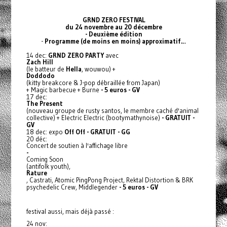
GRND ZERO FESTIVAL
du 24 novembre au 20 décembre
- Deuxième édition
-
Programme (de moins en moins) approximatif…
14 dec:
GRND ZERO PARTY
avec
Zach Hill
(le batteur de
Hella
, wouwou) +
Doddodo
(kitty breakcore & J-pop débraillée from Japan)
+ Magic barbecue + Burne
- 5 euros - GV
17 dec:
The Present
(nouveau groupe de rusty santos, le membre caché d'animal
collective) + Electric Electric (bootymathynoise)
- GRATUIT -
GV
18 dec: expo
Off Off - GRATUIT - GG
20 déc:
Concert de soutien à l'affichage libre
-
Coming Soon
(antifolk youth),
Rature
, Castrati, Atomic PingPong Project, Rektal Distortion & BRK
psychedelic Crew, Middlegender
- 5 euros - GV
festival aussi, mais déjà passé :
24 nov: