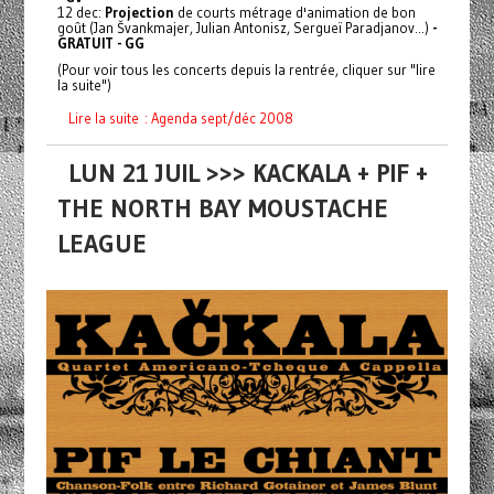
12 dec:
Projection
de courts métrage d'animation de bon
goût (Jan Švankmajer, Julian Antonisz, Sergueï Paradjanov...)
-
GRATUIT - GG
(Pour voir tous les concerts depuis la rentrée, cliquer sur "lire
la suite")
Lire la suite : Agenda sept/déc 2008
LUN 21 JUIL >>> KACKALA + PIF +
THE NORTH BAY MOUSTACHE
LEAGUE