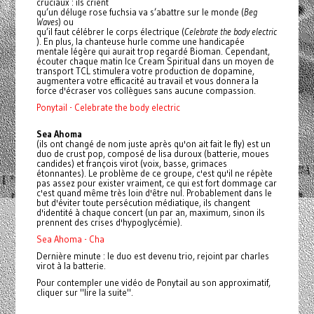
cruciaux : ils crient
qu’un déluge rose fuchsia va s’abattre sur le monde (
Beg
Waves
) ou
qu’il faut célébrer le corps électrique (
Celebrate the body electric
). En plus, la chanteuse hurle comme une handicapée
mentale légère qui aurait trop regardé Bioman. Cependant,
écouter chaque matin Ice Cream Spiritual dans un moyen de
transport TCL stimulera votre production de dopamine,
augmentera votre efficacité au travail et vous donnera la
force d'écraser vos collègues sans aucune compassion.
Ponytail - Celebrate the body electric
Sea Ahoma
(ils ont changé de nom juste après qu'on ait fait le fly) est un
duo de crust pop, composé de lisa duroux (batterie, moues
candides) et françois virot (voix, basse, grimaces
étonnantes). Le problème de ce groupe, c'est qu'il ne répète
pas assez pour exister vraiment, ce qui est fort dommage car
c'est quand même très loin d'être nul. Probablement dans le
but d'éviter toute persécution médiatique, ils changent
d'identité à chaque concert (un par an, maximum, sinon ils
prennent des crises d'hypoglycémie).
Sea Ahoma - Cha
Dernière minute : le duo est devenu trio, rejoint par charles
virot à la batterie.
Pour contempler une vidéo de Ponytail au son approximatif,
cliquer sur "lire la suite".