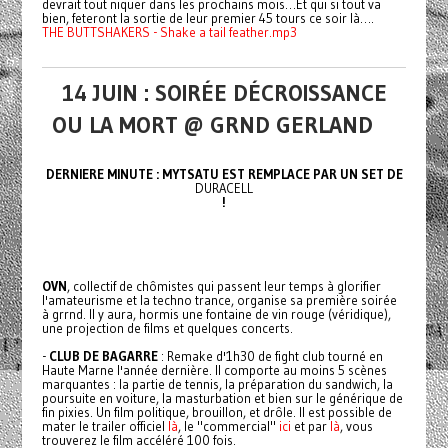
devrait tout niquer dans les prochains mois…Et qui si tout va
bien, feteront la sortie de leur premier 45 tours ce soir là….
THE BUTTSHAKERS - Shake a tail feather.mp3
14 JUIN : SOIRÉE DÉCROISSANCE
OU LA MORT @ GRND GERLAND
DERNIERE MINUTE : MYTSATU EST REMPLACE PAR UN SET DE
DURACELL
!
OVN
, collectif de chômistes qui passent leur temps à glorifier
l'amateurisme et la techno trance, organise sa première soirée
à grrnd. Il y aura, hormis une fontaine de vin rouge (véridique),
une projection de films et quelques concerts.
-
CLUB DE BAGARRE
: Remake d'1h30 de fight club tourné en
Haute Marne l'année dernière. Il comporte au moins 5 scènes
marquantes : la partie de tennis, la préparation du sandwich, la
poursuite en voiture, la masturbation et bien sur le générique de
fin pixies. Un film politique, brouillon, et drôle. Il est possible de
mater le trailer officiel
là
, le "commercial"
ici
et par
là
, vous
trouverez le film accéléré 100 fois.