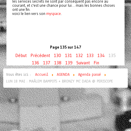
les services secrets ne sont par conséquent pas encore au
courant, et c'est une chance pour lui… mais les bonnes choses
ont une fin.
voici le lien vers son
myspace
.
Page 135 sur 147
Début
Précédent
130
131
132
133
134
135
136
137
138
139
Suivant
Fin
Vous êtes ici :
Accueil
AGENDA
Agenda passé
LUN 18 MAI : MAÂLEM BAMPOTS + BRONZY MC DADA @ PERISCOPE