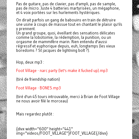
Pas de guitare, pas de clavier, pas d'ampli, pas de sample,
pas de micro. Juste 4 batteries martyrisées, un mégaphone,
et 4 voix portées sur les hurlements hystériques.
On dirait parfois un gang de babouins en train de détruire
une usine à coups de massue tout en chantant le plaisir qu'ils
y prennent.
Un grand groupe, quoi, éveillant des sensations délicates
comme la lobotomie, la rédemption, la punition, ou un
orgasme de mammifère marin. Rien entendu d'aussi
régressif et euphorique depuis, euh, longtemps (les vieux
boredoms ? St jacques de lightning bolt ?).
Hop, deux mp3 :
Foot Village - narc party (let's make it fucked up).mp3
(tiré de friendship nation)
Foot Village - BONES.mp3
(tiré d'un 45 tours introuvable, merci à Brian de Foot Village
ne nous avoir filé le morceau)
Mais regardez plutôt :
{divx width="600" height="441"
img="videos/FOOT_VILLAGE"}FOOT_VILLAGE{/divx}