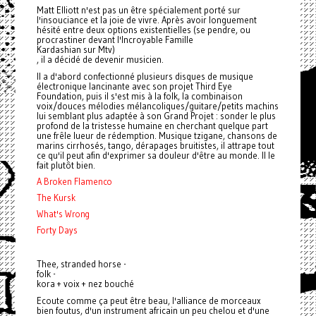
Matt Elliott n'est pas un être spécialement porté sur
l'insouciance et la joie de vivre. Après avoir longuement
hésité entre deux options existentielles (se pendre, ou
procrastiner devant l'Incroyable Famille
Kardashian sur Mtv)
, il a décidé de devenir musicien.
Il a d'abord confectionné plusieurs disques de musique
électronique lancinante avec son projet Third Eye
Foundation, puis il s'est mis à la folk, la combinaison
voix/douces mélodies mélancoliques/guitare/petits machins
lui semblant plus adaptée à son Grand Projet : sonder le plus
profond de la tristesse humaine en cherchant quelque part
une frêle lueur de rédemption. Musique tzigane, chansons de
marins cirrhosés, tango, dérapages bruitistes, il attrape tout
ce qu'il peut afin d'exprimer sa douleur d'être au monde. Il le
fait plutôt bien.
A Broken Flamenco
The Kursk
What's Wrong
Forty Days
Thee, stranded horse -
folk -
kora + voix + nez bouché
Ecoute comme ça peut être beau, l'alliance de morceaux
bien foutus, d'un instrument africain un peu chelou et d'une