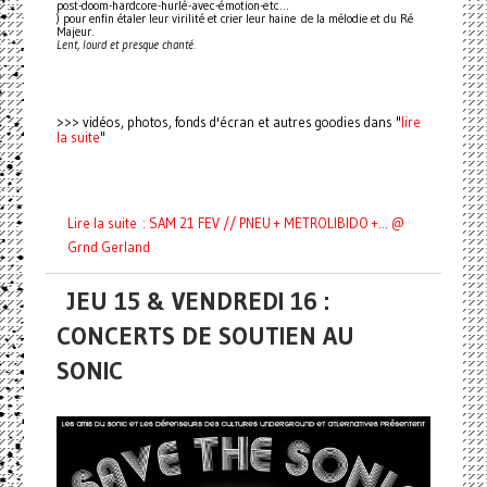
post-doom-hardcore-hurlé-avec-émotion-etc...
) pour enfin étaler leur virilité et crier leur haine de la mélodie et du Ré
Majeur.
Lent, lourd et presque chanté.
lire
>>> vidéos, photos, fonds d'écran et autres goodies dans "
la suite
"
Lire la suite : SAM 21 FEV // PNEU + METROLIBIDO +... @
Grnd Gerland
JEU 15 & VENDREDI 16 :
CONCERTS DE SOUTIEN AU
SONIC