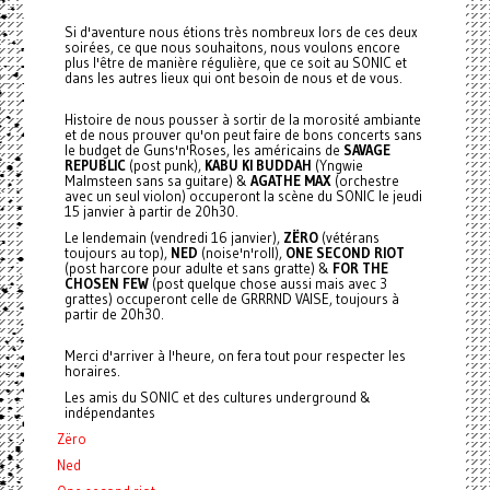
Si d'aventure nous étions très nombreux lors de ces deux
soirées, ce que nous souhaitons, nous voulons encore
plus l'être de manière régulière, que ce soit au SONIC et
dans les autres lieux qui ont besoin de nous et de vous.
Histoire de nous pousser à sortir de la morosité ambiante
et de nous prouver qu'on peut faire de bons concerts sans
le budget de Guns'n'Roses, les américains de
SAVAGE
REPUBLIC
(post punk),
KABU KI BUDDAH
(Yngwie
Malmsteen sans sa guitare) &
AGATHE MAX
(orchestre
avec un seul violon) occuperont la scène du SONIC le jeudi
15 janvier à partir de 20h30.
Le lendemain (vendredi 16 janvier),
ZËRO
(vétérans
toujours au top),
NED
(noise'n'roll),
ONE SECOND RIOT
(post harcore pour adulte et sans gratte) &
FOR THE
CHOSEN FEW
(post quelque chose aussi mais avec 3
grattes) occuperont celle de GRRRND VAISE, toujours à
partir de 20h30.
Merci d'arriver à l'heure, on fera tout pour respecter les
horaires.
Les amis du SONIC et des cultures underground &
indépendantes
Zëro
Ned