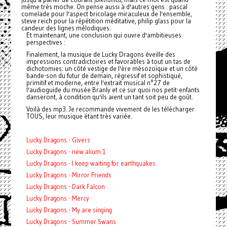
même très moche. On pense aussi à d'autres gens : pascal
comelade pour l'aspect bricolage miraculeux de l'ensemble,
steve reich pour la répétition méditative, philip glass pour la
candeur des lignes mélodiques.
Et maintenant, une conclusion qui ouvre d'ambitieuses
perspectives :
Finalement, la musique de Lucky Dragons éveille des
impressions contradictoires et favorables à tout un tas de
dichotomies: un côté vestige de l'ère mésozoïque et un côté
bande-son du futur de demain, régressif et sophistiqué,
primitif et moderne, entre l'extrait musical n°27 de
l'audioguide du musée Branly et ce sur quoi nos petit-enfants
danseront, à condition qu'ils aient un tant soit peu de goût.
Voilà des mp3. Je recommande vivement de les télécharger
TOUS, leur musique étant très variée.
Lucky Dragons - Givers
Lucky Dragons - new alium 1
Lucky Dragons - I keep waiting for earthquakes
Lucky Dragons - Mirror Friends
Lucky Dragons - Dark Falcon
Lucky Dragons - Mercy
Lucky Dragons - My are singing
Lucky Dragons - Summer Swans