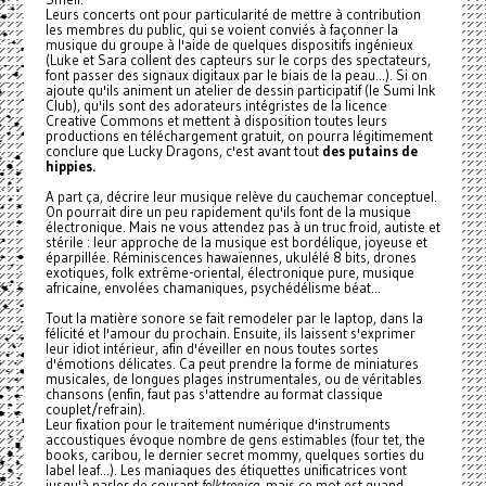
Leurs concerts ont pour particularité de mettre à contribution
les membres du public, qui se voient conviés à façonner la
musique du groupe à l'aide de quelques dispositifs ingénieux
(Luke et Sara collent des capteurs sur le corps des spectateurs,
font passer des signaux digitaux par le biais de la peau...). Si on
ajoute qu'ils animent un atelier de dessin participatif (le Sumi Ink
Club), qu'ils sont des adorateurs intégristes de la licence
Creative Commons et mettent à disposition toutes leurs
productions en téléchargement gratuit, on pourra légitimement
conclure que Lucky Dragons, c'est avant tout
des putains de
hippies.
A part ça, décrire leur musique relève du cauchemar conceptuel.
On pourrait dire un peu rapidement qu'ils font de la musique
électronique. Mais ne vous attendez pas à un truc froid, autiste et
stérile : leur approche de la musique est bordélique, joyeuse et
éparpillée. Réminiscences hawaïennes, ukulélé 8 bits, drones
exotiques, folk extrême-oriental, électronique pure, musique
africaine, envolées chamaniques, psychédélisme béat...
Tout la matière sonore se fait remodeler par le laptop, dans la
félicité et l'amour du prochain. Ensuite, ils laissent s'exprimer
leur idiot intérieur, afin d'éveiller en nous toutes sortes
d'émotions délicates. Ca peut prendre la forme de miniatures
musicales, de longues plages instrumentales, ou de véritables
chansons (enfin, faut pas s'attendre au format classique
couplet/refrain).
Leur fixation pour le traitement numérique d'instruments
accoustiques évoque nombre de gens estimables (four tet, the
books, caribou, le dernier secret mommy, quelques sorties du
label leaf...). Les maniaques des étiquettes unificatrices vont
jusqu'à parler de courant
folktronica
, mais ce mot est quand