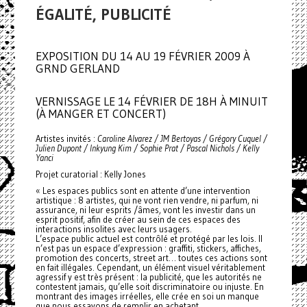
ÉGALITÉ, PUBLICITÉ
EXPOSITION DU 14 AU 19 FÉVRIER 2009 À
GRND GERLAND
VERNISSAGE LE 14 FÉVRIER DE 18H À MINUIT
(À MANGER ET CONCERT)
Artistes invités :
Caroline Alvarez / JM Bertoyas / Grégory Cuquel /
Julien Dupont / Inkyung Kim / Sophie Prat / Pascal Nichols / Kelly
Yanci
Projet curatorial : Kelly Jones
« Les espaces publics sont en attente d’une intervention
artistique : 8 artistes, qui ne vont rien vendre, ni parfum, ni
assurance, ni leur esprits /âmes, vont les investir dans un
esprit positif, afin de créer au sein de ces espaces des
interactions insolites avec leurs usagers.
L’espace public actuel est contrôlé et protégé par les lois. Il
n’est pas un espace d’expression : graffiti, stickers, affiches,
promotion des concerts, street art… toutes ces actions sont
en fait illégales. Cependant, un élément visuel véritablement
agressif y est très présent : la publicité, que les autorités ne
contestent jamais, qu’elle soit discriminatoire ou injuste. En
montrant des images irréelles, elle crée en soi un manque
que nous essayons de remplir en achetant .