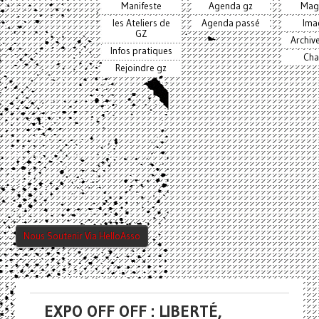
Manifeste
Agenda gz
Mag
les Ateliers de
Agenda passé
Ima
GZ
Archiv
Infos pratiques
Cha
Rejoindre gz
Nous Soutenir Via HelloAsso
EXPO OFF OFF : LIBERTÉ,