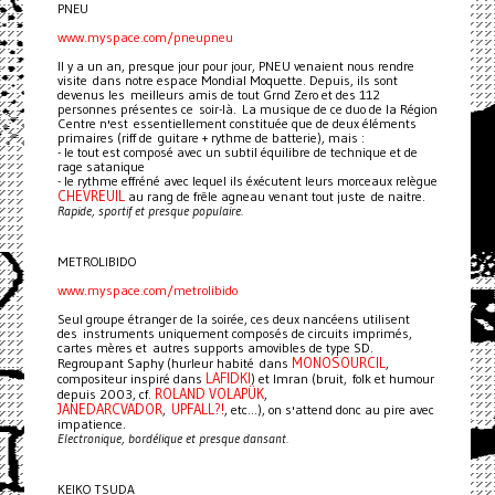
PNEU
www.myspace.com/pneupneu
Il y a un an, presque jour pour jour, PNEU venaient nous rendre
visite dans notre espace Mondial Moquette. Depuis, ils sont
devenus les meilleurs amis de tout Grnd Zero et des 112
personnes présentes ce soir-là. La musique de ce duo de la Région
Centre n'est essentiellement constituée que de deux éléments
primaires (riff de guitare + rythme de batterie), mais :
- le tout est composé avec un subtil équilibre de technique et de
rage satanique
- le rythme effréné avec lequel ils éxécutent leurs morceaux relègue
CHEVREUIL
au rang de frêle agneau venant tout juste de naitre.
Rapide, sportif et presque populaire.
METROLIBIDO
www.myspace.com/metrolibido
Seul groupe étranger de la soirée, ces deux nancéens utilisent
des instruments uniquement composés de circuits imprimés,
cartes mères et autres supports amovibles de type SD.
MONOSOURCIL
Regroupant Saphy (hurleur habité dans
,
LAFIDKI
compositeur inspiré dans
) et Imran (bruit, folk et humour
ROLAND VOLAPÜK
depuis 2003, cf.
,
JANEDARCVADOR
UPFALL?!
,
, etc...), on s'attend donc au pire avec
impatience.
Electronique, bordélique et presque dansant.
KEIKO TSUDA