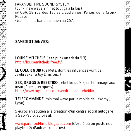
+
PARANOID TIME SOUND-SYSTEM
(punk, new wave, r'n'r et tout ça à la fois)
@ CSA, 18 rue des Tables Claudiennes, Pentes de la Croix-
Rousse
Gratuit, mais bar en soutien au CSA.
SAMEDI 31 JANVIER:
LOUISE MITCHELS
(jazz-punk attack du 9.3)
http://louisemitchels.free.fr/
LE COEUR NOIR
(de Metz, dont les influences vont de
Jawbreaker à Joy Division...)
SEX, DRUGS & REBETIKO
(rebetiko du 9.3, en hommage aux
insurgé-e-s grec-que-s)
http://www.myspace.com/sexdrugsandrebetiko
TELECOMMANDE
(minimal wave par la moitié de Lexomyl,
Lyon)
5 euros en soutien à la création d'un centre social autogéré
à Sao Paulo, au Brésil.
www.paranoid-time.blogspot.com
(c'est là où on poste nos
playlists & d'autres conneries)