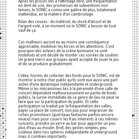
Après les procès liés à l'affichage libre, une fréquentation
en dent de scie, des promesses de subventions non
tenues, le SONIC a connu une galère de plus, totalement
inattendue, en la matière d'un cambriolage.
Bilan des couses : du matériel, du stock d'alcool et de
l'argent volé, à un moment où le SONIC a besoin de tout
sauf de ça.
Ces malheurs auront eu au moins une conséquence
appréciable, mobiliser les forces et les attentions. C'est
pourquoi des acteurs de la scène lyonnaise se sont
mobilisés et ont décidé de monter ces soirées de soutien.
Un grand merci aux groupes ayant accepté de jouer le jeu
et de se produire gratuitement.
L'idée, hormis de collecter des fonds pour le SONIC, est de
montrer à notre cher public qu'ils sont eux aussi une part
active d'une dynamique indépendante et underground.
Même si les mécanismes liés à la pérennité d'une salle de
concert dépendent malheureusement en partie de fonds
publics, la survie immédiate de ce genre de lieu ne peut se
faire que sur la participation du public. Et cette
participation se traduit par la fréquentation des salles,
payer sa place de concert, non pas pour engraisser de
riches promoteurs (quel beau fantasme parfois encore
vivace) mais pour couvrir les frais inhérents à ces mêmes
concerts, prendre un verre au bar pour apporter un peu
plus d'eau au moulin. Bref, des gestes simples, peu
coûteux dans nos sphères indépendante et underground
mais ô combien importants.