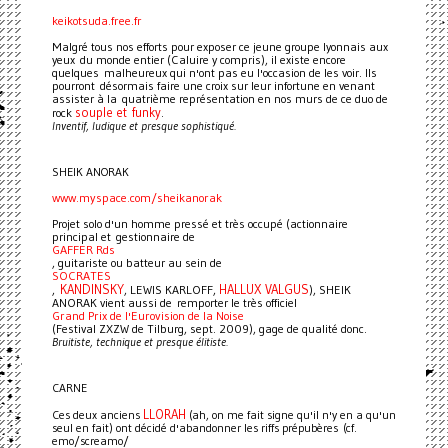
keikotsuda.free.fr
Malgré tous nos efforts pour exposer ce jeune groupe lyonnais aux
yeux du monde entier (Caluire y compris), il existe encore
quelques malheureux qui n'ont pas eu l'occasion de les voir. Ils
pourront désormais faire une croix sur leur infortune en venant
assister à la quatrième représentation en nos murs de ce duo de
souple et funky
rock
.
Inventif, ludique et presque sophistiqué.
SHEIK ANORAK
www.myspace.com/sheikanorak
Projet solo d'un homme pressé et très occupé (actionnaire
principal et gestionnaire de
GAFFER Rds
, guitariste ou batteur au sein de
SOCRATES
KANDINSKY
HALLUX VALGUS
,
, LEWIS KARLOFF,
), SHEIK
ANORAK vient aussi de remporter le très officiel
Grand Prix de l'Eurovision de la Noise
(Festival ZXZW de Tilburg, sept. 2009), gage de qualité donc.
Bruitiste, technique et presque élitiste.
CARNE
LLORAH
Ces deux anciens
(ah, on me fait signe qu'il n'y en a qu'un
seul en fait) ont décidé d'abandonner les riffs prépubères (cf.
emo/screamo/