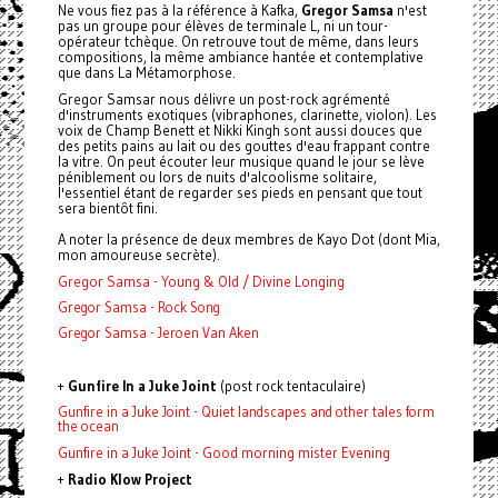
Ne vous fiez pas à la référence à Kafka,
Gregor
Samsa
n'est
pas un groupe pour élèves de terminale L, ni un tour-
opérateur tchèque. On retrouve tout de même, dans leurs
compositions, la même ambiance hantée et contemplative
que dans La Métamorphose.
Gregor
Samsar nous délivre un post-rock agrémenté
d'instruments exotiques (vibraphones, clarinette, violon). Les
voix de Champ Benett et Nikki Kingh sont aussi douces que
des petits pains au lait ou des gouttes d'eau frappant contre
la vitre. On peut écouter leur musique quand le jour se lève
péniblement ou lors de nuits d'alcoolisme solitaire,
l'essentiel étant de regarder ses pieds en pensant que tout
sera bientôt fini.
A noter la présence de deux membres de Kayo Dot (dont Mia,
mon amoureuse secrète).
Gregor Samsa - Young & Old / Divine Longing
Gregor Samsa - Rock Song
Gregor Samsa - Jeroen Van Aken
+
Gunfire In a Juke Joint
(post rock tentaculaire)
Gunfire in a Juke Joint - Quiet landscapes and other tales form
the ocean
Gunfire in a Juke Joint - Good morning mister Evening
+
Radio Klow Project