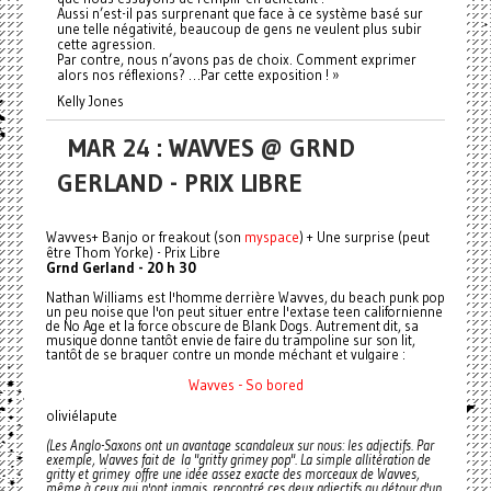
Aussi n’est-il pas surprenant que face à ce système basé sur
une telle négativité, beaucoup de gens ne veulent plus subir
cette agression.
Par contre, nous n’avons pas de choix. Comment exprimer
alors nos réflexions? …Par cette exposition ! »
Kelly Jones
MAR 24 : WAVVES @ GRND
GERLAND - PRIX LIBRE
Wavves+ Banjo or freakout (son
myspace
) + Une surprise (peut
être Thom Yorke) - Prix Libre
Grnd Gerland - 20 h 30
Nathan Williams est l'homme derrière Wavves, du beach punk pop
un peu noise que l'on peut situer entre l'extase teen californienne
de No Age et la force obscure de Blank Dogs. Autrement dit, sa
musique donne tantôt envie de faire du trampoline sur son lit,
tantôt de se braquer contre un monde méchant et vulgaire :
Wavves - So bored
oliviélapute
(Les Anglo-Saxons ont un avantage scandaleux sur nous: les adjectifs. Par
exemple, Wavves fait de la "gritty grimey pop". La simple allitération de
gritty et grimey offre une idée assez exacte des morceaux de Wavves,
même à ceux qui n'ont jamais rencontré ces deux adjectifs au détour d'un