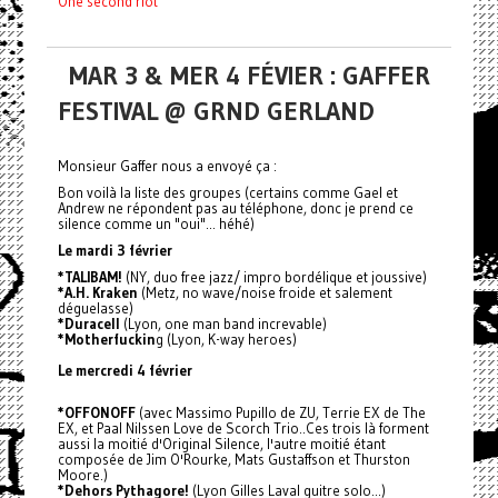
One second riot
MAR 3 & MER 4 FÉVIER : GAFFER
FESTIVAL @ GRND GERLAND
Monsieur Gaffer nous a envoyé ça :
Bon voilà la liste des groupes (certains comme Gael et
Andrew ne répondent pas au téléphone, donc je prend ce
silence comme un "oui"... héhé)
Le mardi 3 février
*TALIBAM!
(NY, duo free jazz/ impro bordélique et joussive)
*A.H. Kraken
(Metz, no wave/noise froide et salement
déguelasse)
*Duracell
(Lyon, one man band increvable)
*Motherfuckin
g (Lyon, K-way heroes)
Le mercredi 4 février
*OFFONOFF
(avec Massimo Pupillo de ZU, Terrie EX de The
EX, et Paal Nilssen Love de Scorch Trio..Ces trois là forment
aussi la moitié d'Original Silence, l'autre moitié étant
composée de Jim O'Rourke, Mats Gustaffson et Thurston
Moore.)
*Dehors Pythagore!
(Lyon Gilles Laval guitre solo...)