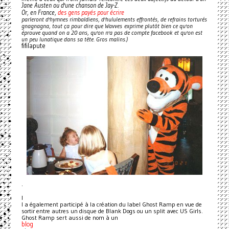
Jane Austen ou d'une chanson de Jay-Z.
des gens payés pour écrire
Or, en France,
parleront d'hymnes rimbaldiens, d'hululements effrontés, de refrains torturés
gnagnagna, tout ça pour dire que Wavves exprime plutôt bien ce qu'on
éprouve quand on a 20 ans, qu'on n'a pas de compte facebook et qu'on est
un peu lunatique dans sa tête. Gros malins.)
fifilapute
.
I
l a également participé à la création du label Ghost Ramp en vue de
sortir entre autres un disque de Blank Dogs ou un split avec US Girls.
Ghost Ramp sert aussi de nom à un
blog