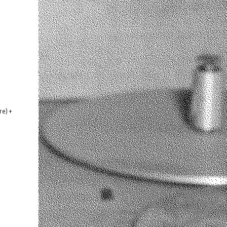
re) +