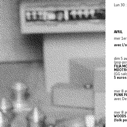
Lun 30 
AVRIL
mer 1er
avec L'
dim 5 av
(pop-pos
FILIA M
MIJOTR
(GG sal
5 euros
mer 8 av
PUNK P
avec De
mer 8 av
WOODS
(folk po