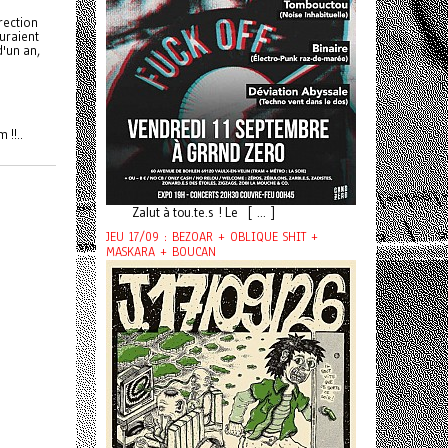
rection
auraient
d'un an,
 !!..
Zalut à tou.te.s ! Le [ ... ]
JEU 17/09 : BEZOAR + OBLIQUE SHIT +
MASKARA + BOUCAN