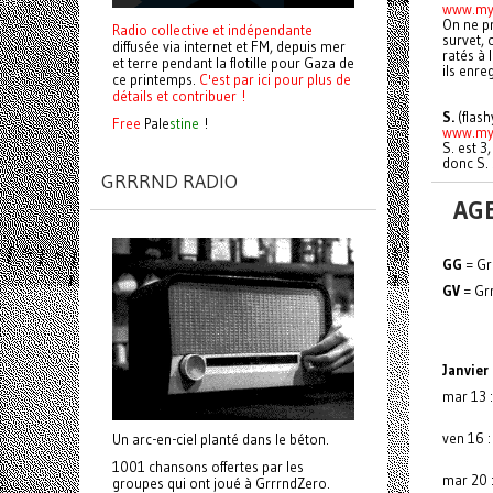
www.my
On ne pr
Radio collective et indépendante
survet, 
diffusée via internet et FM, depuis mer
ratés à 
et terre pendant la flotille pour Gaza de
ils enre
ce printemps.
C'est par ici pour plus de
détails et contribuer !
S.
(flash
Free
Pale
stine
!
www.my
S. est 3,
donc S. 
GRRRND RADIO
AG
GG
= Gr
GV
= Grn
Janvier
mar 13 
ven 16 
Un arc-en-ciel planté dans le béton.
1001 chansons offertes par les
mar 20 :
groupes qui ont joué à GrrrndZero.