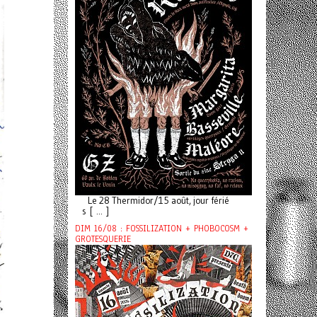
Le 28 Thermidor/15 août, jour férié
s [ ... ]
DIM 16/08 : FOSSILIZATION + PHOBOCOSM +
GROTESQUERIE