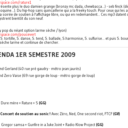
space.com/rature1
ésente plus le duo damien grange (bronzy mc dada, chewbacca...) - seb finck (di
coquine...). Du hip-hop sans quincaillerie qui a la freeky touch. Pour ceux qui les 
la soirée de soutien à l'affichage libre, ou qui en redemandent... Ces mp3 datent 
gistrent bientôt du son neuf.
y pop du néant option larme sèche / lyon)
space.com/poucevert
 S. tortille, S. danse, S. tend, S. ballade, S.harmonise, S. sulfurise... et puis S. boum
sèche larme et continue de chercher.
ENDA 1ER SEMESTRE 2009
nd Gerland (40 rue pré gaudry - métro jean jaurès)
d Zero Vaise (69 rue gorge de loup - métro gorge de loup)
: Dure mère + Rature + S
(GG)
:
Concert de soutien au sonic !
Avec Zëro, Ned, One second riot, FTCF
(GV)
 Gregor samsa + Gunfire in a Juke Joint + Radio Klow Project
(GG)