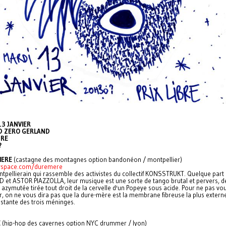
13 JANVIER
 ZERO GERLAND
BRE
?
MERE
(castagne des montagnes option bandonéon / montpellier)
space.com/duremere
tpellierain qui rassemble des activistes du collectif KONSSTRUKT. Quelque part
 et ASTOR PIAZZOLLA, leur musique est une sorte de tango brutal et pervers, d
azymutée tirée tout droit de la cervelle d'un Popeye sous acide. Pour ne pas vo
r, on ne vous dira pas que la dure-mère est la membrane fibreuse la plus externe
istante des trois méninges.
E
(hip-hop des cavernes option NYC drummer / lyon)