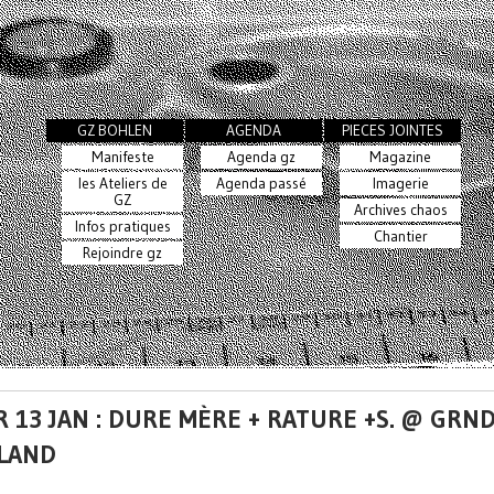
GZ BOHLEN
AGENDA
PIECES JOINTES
Manifeste
Agenda gz
Magazine
les Ateliers de
Agenda passé
Imagerie
GZ
Archives chaos
Infos pratiques
Chantier
Rejoindre gz
 13 JAN : DURE MÈRE + RATURE +S. @ GRN
LAND