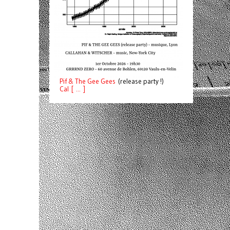
Pif
& The Gee Gees
(release party !)
C
a
l [ ... ]