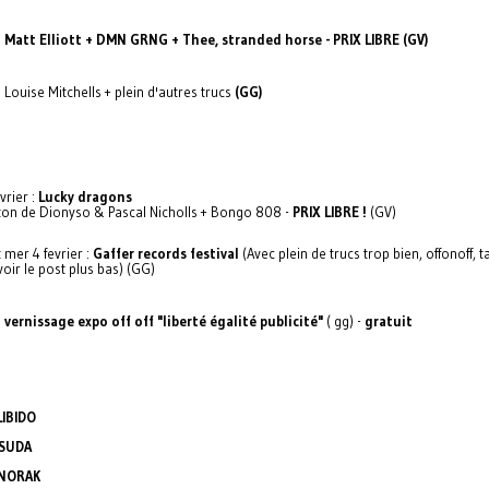
:
Matt Elliott + DMN GRNG + Thee, stranded horse - PRIX LIBRE (GV)
 Louise Mitchells + plein d'autres trucs
(GG)
vrier :
Lucky dragons
gton de Dionyso & Pascal Nicholls + Bongo 808 -
PRIX LIBRE !
(GV)
 mer 4 fevrier :
Gaffer records festival
(Avec plein de trucs trop bien, offonoff, t
 voir le post plus bas) (GG)
:
vernissage expo off off "liberté égalité publicité"
( gg) -
gratuit
:
IBIDO
TSUDA
ANORAK