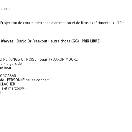
5 euros
 Projection de courts métrages d'animation et de films expérimentaux - 19 h -
Wavves
+ Banjo Or Freakout + autre chose
(GG)
-
PRIX LIBRE !
DINE (KINGS OF NOISE - ouai !) + AARON MOORE
le - le gars de
he bear !
 ORGABAR
ade - PERSONNE ne les connait !)
ALLAGHER
sis et merzbow -
!