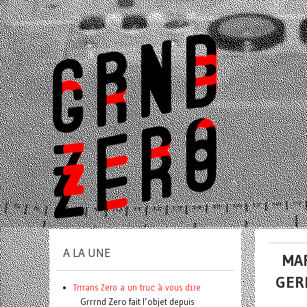
A LA UNE
MAR
GER
Trrrans Zero a un truc à vous dire
Grrrnd Zero fait l’objet depuis