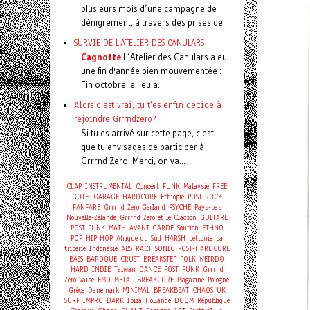
plusieurs mois d’une campagne de
dénigrement, à travers des prises de...
SURVIE DE L'ATELIER DES CANULARS
Cagnotte
L’Atelier des Canulars a eu
une fin d'année bien mouvementée : -
Fin octobre le lieu a...
Alors c'est vrai, tu t'es enfin décidé à
rejoindre Grrrndzero?
Si tu es arrivé sur cette page, c'est
que tu envisages de participer à
Grrrnd Zero. Merci, on va...
Concert
CLAP
INSTRUMENTAL
FUNK
Malaysie
FREE
GOTH
GARAGE
HARDCORE
Ethiopie
POST-ROCK
FANFARE
Grrrnd Zero Gerland
PSYCHE
Pays-bas
Nouvelle-Zélande
Grrrnd Zero et le Clacson
GUITARE
POST-PUNK
MATH
AVANT-GARDE
Soutien
ETHNO
POP
HIP HOP
Afrique du Sud
HARSH
Lettonie
La
triperie
Indonésie
ABSTRACT
SONIC
POST-HARDCORE
BASS
BAROQUE
CRUST
BREAKSTEP
FOLK
WEIRDO
HARD
INDIE
Taiwan
DANCE
POST
PUNK
Grrrnd
Zero Vaise
EMO
METAL
BREAKCORE
Magazine
Pologne
Grèce
Danemark
MINIMAL
BREAKBEAT
CHAOS
UK
SURF
IMPRO
DARK
Ibiza
Hollande
DOOM
République