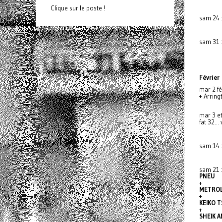
Clique sur le poste !
sam 24 
sam 31 :
Février
mar 2 fé
+ Arrin
mar 3 et
fat 32...
sam 14 
sam 21 
PNEU
+
METROL
+
KEIKO 
+
SHEIK 