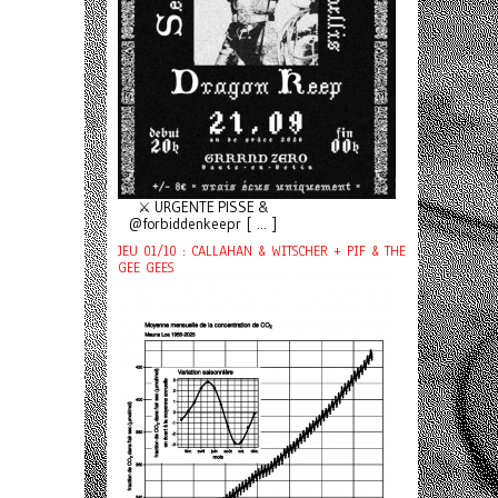
⚔️ URGENTE PISSE &
@forbiddenkeepr [ ... ]
JEU 01/10 : CALLAHAN & WITSCHER + PIF & THE
GEE GEES