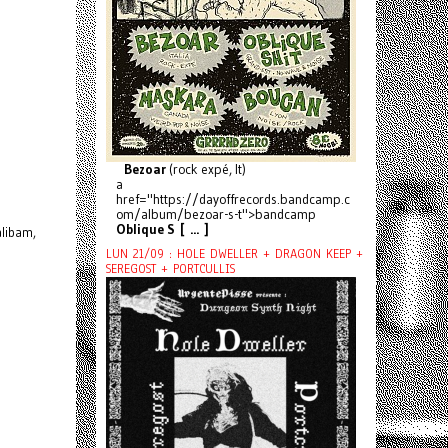
Bezoar
(rock expé, It)
a
href="https://dayoffrecords.bandcamp.c
om/album/bezoar-s-t">bandcamp
Oblique S [ ... ]
alibam,
LUN 21/09 : HOLE DWELLER + DRAGON KEEP +
SEREGOST + PORTCULLIS