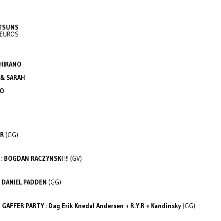
TSUNS
7 EUROS
 HIRANO
& SARAH
O
ER
(GG)
 :
BOGDAN RACZYNSKI
!!! (GV)
:
DANIEL PADDEN
(GG)
:
GAFFER PARTY : Dag Erik Knedal Andersen + R.Y.R + Kandinsky
(GG)