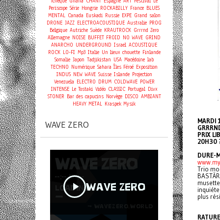
Tchèque
Ghana
CHANT
Espagne
ART
Festival
Le
Periscope
Série
Hongrie
ROCKABILLY
France
BLUES
MENTAL
Canada
Euskadi
Russie
EXPE
Grand salon
DRONE
JAZZ
ELECTROACOUSTIQUE
Australie
PROG
Belgique
Autriche
Suède
KRAUTROCK
Grrrnd Zero
Allemagne
NOISE
BUFFET FROID
NO WAVE
GRIND
ANARCHO
UNDERGROUND
Israel
ACOUSTIQUE
ROCK
LO-FI
Mp3
Italie
Un lieux chouette
Finlande
Somalie
Japon
Tadjikistan
USA
Macédoine
lab
TECHNO
Numérique
Sahara
Îles Féroé
Exposition
INDUS
NEW WAVE
Suisse
Islande
Projection
Venezuela
ELECTRO
DRUM
COLDWAVE
POWER
INTENSE
Le Tostaki
Vidéo
CLASSIC
Portugal
Divx
STONER
Bar des capucins
Norvège
DISCO
AMBIANT
HEAVY METAL
Kraspek Mysik
MARDI 
WAVE ZERO
GRRRND
PRIX LI
20H30 
DURE-
www.my
Trio mon
BASTÄRD
musette 
inquiéte
plus rés
RATUR