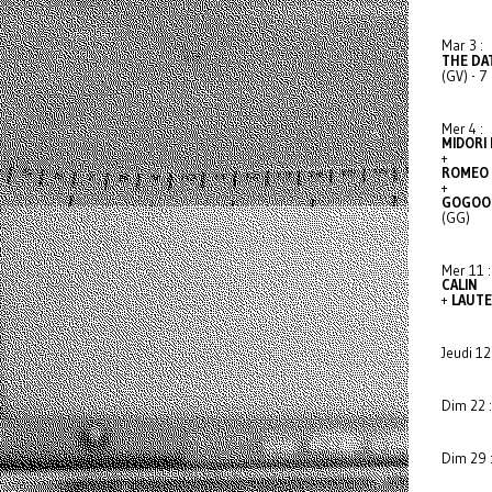
Mar 3 :
THE DA
(GV) - 
Mer 4 :
MIDORI
+
ROMEO 
+
GOGOO
(GG)
Mer 11 :
CALIN
+
LAUT
Jeudi 12
Dim 22 
Dim 29 