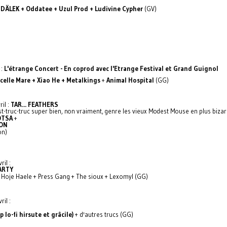
:
DÄLEK + Oddatee + Uzul Prod + Ludivine Cypher
(GV)
 :
L'étrange Concert - En coprod avec l'Etrange Festival et Grand Guignol
ocelle Mare + Xiao He + Metalkings
+
Animal Hospital
(GG)
ril :
TAR... FEATHERS
t-truc-truc super bien, non vraiment, genre les vieux Modest Mouse en plus bizar
OTSA
+
ON
on)
ril :
ARTY
 Hoje Haele + Press Gang + The sioux + Lexomyl (GG)
ril :
p lo-fi hirsute et grâcile)
+ d'autres trucs (GG)