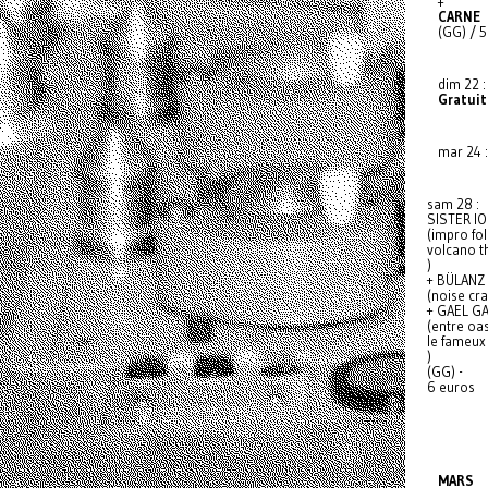
+
CARNE
(GG) / 
dim 22 :
Gratuit
mar 24 :
sam 28 :
SISTER IO
(impro fol
volcano t
)
+ BÜLANZ
(noise cr
+ GAEL G
(entre oa
le fameux 
)
(GG) -
6 euros
MARS