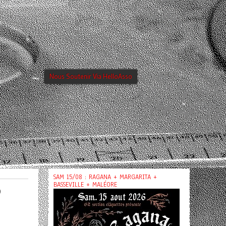
Nous Soutenir Via HelloAsso
SAM 15/08 : RAGANA + MARGARITA +
BASSEVILLE + MALÉORE
D