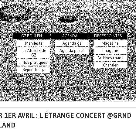
GZ BOHLEN
AGENDA
PIECES JOINTES
Manifeste
Agenda gz
Magazine
les Ateliers de
Agenda passé
Imagerie
GZ
Archives chaos
Infos pratiques
Chantier
Rejoindre gz
R 1ER AVRIL : L ÉTRANGE CONCERT @GRND
LAND