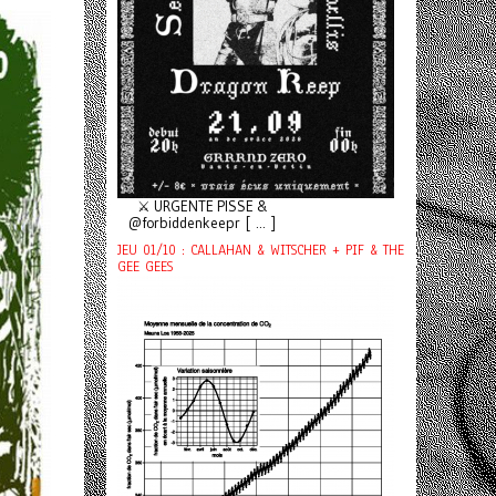
⚔️ URGENTE PISSE &
@forbiddenkeepr [ ... ]
JEU 01/10 : CALLAHAN & WITSCHER + PIF & THE
GEE GEES