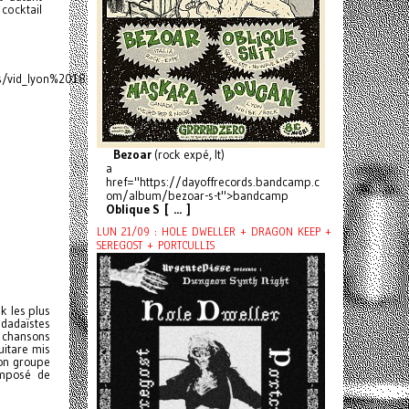
 cocktail
es/vid_lyon%2018-
Bezoar
(rock expé, It)
a
href="https://dayoffrecords.bandcamp.c
om/album/bezoar-s-t">bandcamp
Oblique S [ ... ]
LUN 21/09 : HOLE DWELLER + DRAGON KEEP +
SEREGOST + PORTCULLIS
k les plus
dadaïstes
 chansons
uitare mis
son groupe
omposé de