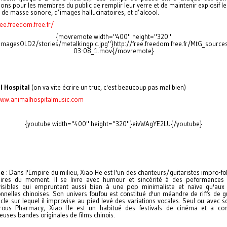
ons pour les membres du public de remplir leur verre et de maintenir explosif le
 de masse sonore, d’images hallucinatoires, et d’alcool.
ree.freedom.free.fr/
{movremote width="400" height="320"
imagesOLD2/stories/metalkingpic.jpg"}http://free.freedom.free.fr/MtG_sourc
03-08_1.mov{/movremote}
l Hospital
(on va vite écrire un truc, c'est beaucoup pas mal bien)
www.animalhospitalmusic.com
{youtube width="400" height="320"}eivWAgYE2LU{/youtube}
He
: Dans l'Empire du milieu, Xiao He est l'un des chanteurs/guitaristes impro-fol
ires du moment. Il se livre avec humour et sincérité à des peformances 
isibles qui empruntent aussi bien à une pop minimaliste et naïve qu'aux
ionnelles chinoises. Son univers foufou est constitué d'un méandre de riffs de g
cle sur lequel il improvise au pied levé des variations vocales. Seul ou avec 
rous Pharmacy, Xiao He est un habitué des festivals de cinéma et a c
uses bandes originales de films chinois.