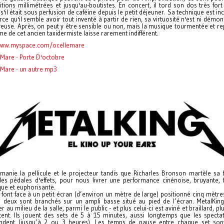
ions millimétrées et jusqu'au-boutistes. En concert, il tord son dos très fort
il était sous perfusion de caféine depuis le petit déjeuner. Sa technique est in
ce qu'il semble avoir tout inventé à partir de rien, sa virtuosité n'est ni démon
euse. Après, on peut y être sensible ou non, mais la musique tourmentée et re
e de cet ancien taxidermiste laisse rarement indifférent.
www.myspace.com/ocellemare
 Mare - Porte D'octobre
 Mare - un autre mp3
 manie la pellicule et le projecteur tandis que Richarles Bronson martèle sa 
 des pédales d'effets, pour nous livrer une performance cinénoise, bruyante, f
que et euphorisante.
 font face à un petit écran (d’environ un mètre de large) positionné cinq mètr
s deux sont branchés sur un ampli basse situé au pied de l’écran. MetalKin
ler au milieu de la salle, parmi le public - et plus celui-ci est aviné et braillard, pl
tent. Ils jouent des sets de 5 à 15 minutes, aussi longtemps que les specta
dent (jusqu’à 2 ou 3 heures). Les temps de pause entre chaque set son