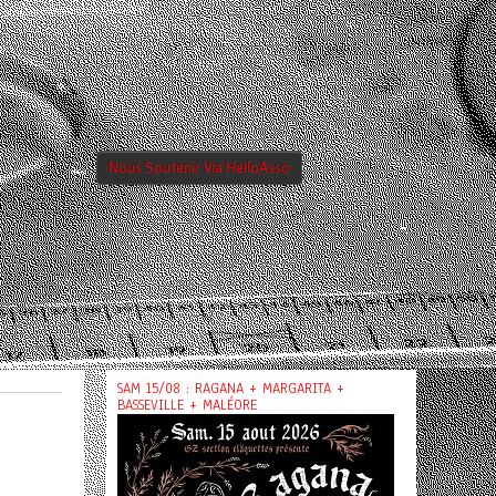
Nous Soutenir Via HelloAsso
SAM 15/08 : RAGANA + MARGARITA +
BASSEVILLE + MALÉORE