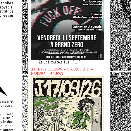
 et vibre
croyable,
stratrice
pliée sur
Zalut à tou.te.s ! Le [ ... ]
JEU 17/09 : BEZOAR + OBLIQUE SHIT +
MASKARA + BOUCAN
basse et
urieuse,
es devant
g aime à
us le duo
teurs en
t autant