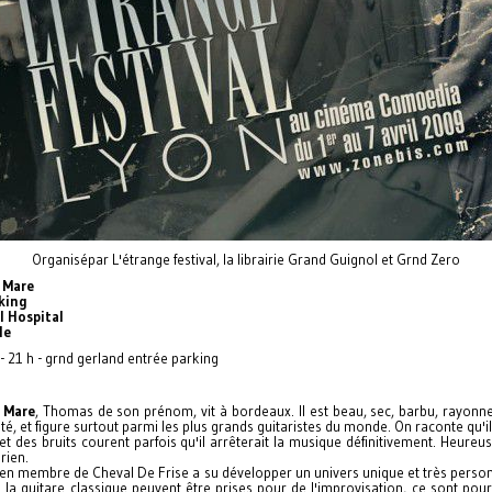
Organisépar L'étrange festival, la librairie Grand Guignol et Grnd Zero
e Mare
king
l Hospital
He
- 21 h - grnd gerland entrée parking
e Mare
, Thomas de son prénom, vit à bordeaux. Il est beau, sec, barbu, rayonn
ité, et figure surtout parmi les plus grands guitaristes du monde. On raconte qu'il
 et des bruits courent parfois qu'il arrêterait la musique définitivement. Heureu
 rien.
ien membre de Cheval De Frise a su développer un univers unique et très person
 la guitare classique peuvent être prises pour de l'improvisation, ce sont pou