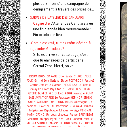
plusieurs mois d’une campagne de
dénigrement, à travers des prises de...
SURVIE DE L'ATELIER DES CANULARS
Cagnotte
L’Atelier des Canulars a eu
une fin d'année bien mouvementée : -
Fin octobre le lieu a...
Alors c'est vrai, tu t'es enfin décidé à
rejoindre Grrrndzero?
Si tu es arrivé sur cette page, c'est
que tu envisages de participer à
Grrrnd Zero. Merci, on va...
DRUM
ROCK
GARAGE
Divx
Suède
CHAOS
INDIE
FOLK
Grrrnd Zero Gerland
Italie
POST-ROCK
Festival
Grrrnd Zero et le Clacson
INDUS
USA
Le Tostaki
Malaysie
Grèce
Pays-bas
NO WAVE
JAZZ
DARK
PSYCHE
BUFFET FROID
EMO
PROG
Magazine
PUNK
BASS
AVANT-GARDE
Le Periscope
HIP HOP
ETHNO
GOTH
GUITARE
POST-PUNK
BLUES
Allemagne
UK
Somalie
HEAVY METAL
Macédoine
NEW WAVE
Canada
Tadjikistan
République Tchèque
Norvège
MINIMAL
MATH
GRIND
Un lieux chouette
France
BREAKBEAT
Concert
WEIRDO
Kraspek Mysik
ABSTRACT
Afrique
du Sud
STONER
Ethiopie
TECHNO
Vidéo
ART
DISCO