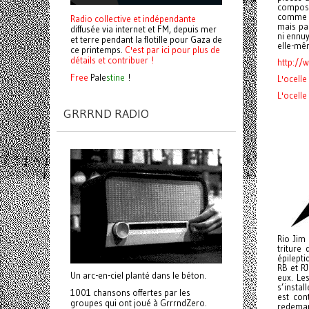
composit
comme s'
Radio collective et indépendante
mais par
diffusée via internet et FM, depuis mer
ni ennuy
et terre pendant la flotille pour Gaza de
elle-mêm
ce printemps.
C'est par ici pour plus de
détails et contribuer !
http://
Free
Pale
stine
!
L'ocelle
L'ocelle
GRRRND RADIO
Rio Jim
triture
épilepti
RB et RJ
Un arc-en-ciel planté dans le béton.
eux. Le
s’instal
1001 chansons offertes par les
est con
groupes qui ont joué à GrrrndZero.
redeman