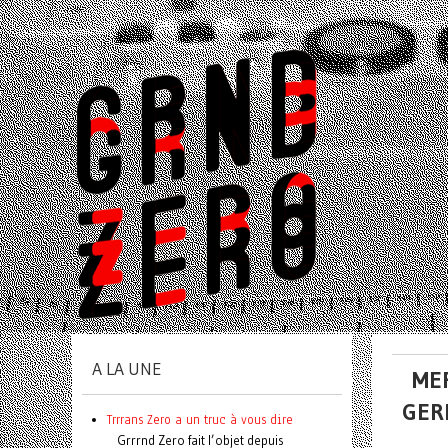
A LA UNE
ME
GER
Trrrans Zero a un truc à vous dire
Grrrnd Zero fait l’objet depuis