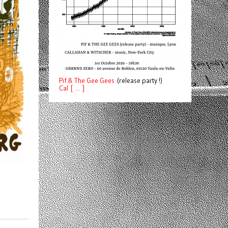
Pif
& The Gee Gees
(release party !)
C
a
l [ ... ]