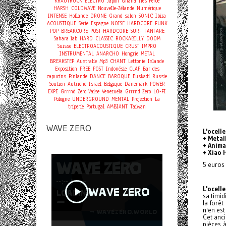
KRAUTROCK
ELECTRO
Japon
Ghana
Îles Féroé
HARSH
COLDWAVE
Nouvelle-Zélande
Numérique
INTENSE
Hollande
DRONE
Grand salon
SONIC
Ibiza
ACOUSTIQUE
Série
Espagne
NOISE
HARDCORE
FUNK
POP
BREAKCORE
POST-HARDCORE
SURF
FANFARE
Sahara
lab
HARD
CLASSIC
ROCKABILLY
DOOM
Suisse
ELECTROACOUSTIQUE
CRUST
IMPRO
INSTRUMENTAL
ANARCHO
Hongrie
METAL
BREAKSTEP
Australie
Mp3
CHANT
Lettonie
Islande
Exposition
FREE
POST
Indonésie
CLAP
Bar des
capucins
Finlande
DANCE
BAROQUE
Euskadi
Russie
Soutien
Autriche
Israel
Belgique
Danemark
POWER
EXPE
Grrrnd Zero Vaise
Venezuela
Grrrnd Zero
LO-FI
Pologne
UNDERGROUND
MENTAL
Projection
La
triperie
Portugal
AMBIANT
Taiwan
WAVE ZERO
L'ocell
+ Metal
+ Anima
+ Xiao 
5 euros 
L'ocell
sa timid
la forêt
n'en est
Cet anc
pièces à