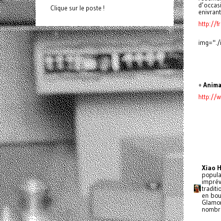
d’occasi
Clique sur le poste !
enivrant
http://f
img="./
+
Anima
http://
Xiao 
popula
imprév
tradit
en bou
Glamo
nombre