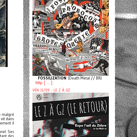
FOSSILIZATION
(Death Metal // BR)
http [ ... ]
VEN 11/09 : LE Z À GZ
e malgré
 vit dans
sement il
nel. Ses
rtant des