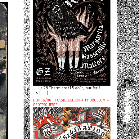
Le 28 Thermidor/15 août, jour férié
s [ ... ]
DIM 16/08 : FOSSILIZATION + PHOBOCOSM +
GROTESQUERIE