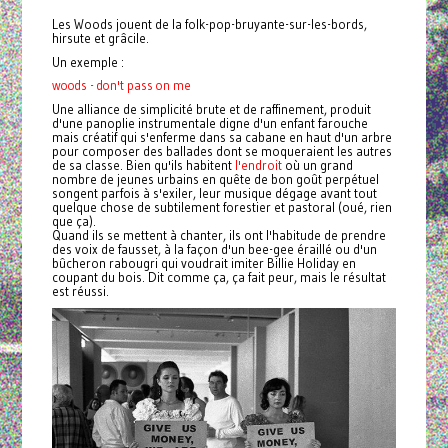
Les Woods jouent de la folk-pop-bruyante-sur-les-bords,
hirsute et grâcile.
Un exemple :
woods - don't pass on me
Une alliance de simplicité brute et de raffinement, produit
d'une panoplie instrumentale digne d'un enfant farouche
mais créatif qui s'enferme dans sa cabane en haut d'un arbre
pour composer des ballades dont se moqueraient les autres
de sa classe. Bien qu'
ils habitent
l'endroit
où un grand
nombre de jeunes
urbains
en quête de bon goût perpétuel
songent parfois à s'exiler, leur musique dégage avant tout
quelque chose de subtilement forestier et pastoral (oué, rien
que ça).
Quand ils se mettent à chanter, ils ont l'habitude de prendre
des voix de fausset, à la façon d'un bee-gee éraillé ou d'un
bûcheron rabougri qui voudrait imiter Billie Holiday en
coupant du bois. Dit comme ça, ça fait peur, mais le résultat
est réussi.