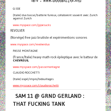
GI JOE
(Italie) duo basse/batterie furieux, collaborent souvent avec Zurich
against Zurich
www.myspace.com/gijoesucks
REVOLVER
(Norvège) free jazz bruitiste et expérimentions sonores
www.myspace.com/revolverduo
PASSE MONTAGNE
(France/Italie) heavy-math-rock épileptique avec le batteur de
CHEVREUIL
www.myspace.com/passemontagne
CLAUDIO ROCCHETTI
(Italie) expé/impro/bidouillages
www.myspace.com/claudiorocchetti
SAM 11 @ GRND GERLAND :
THAT FUCKING TANK