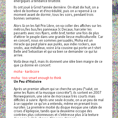
énergiques à tendance bruitiste.
Ils ont joué à Grnd l'année dernière. On était dix huit, on a
vibré de bonheur et d'incrédulité, puis on a repensé à ce
moment avant de dormir, tous les soirs, pendant trois
bonnes semaines.
Alors là on les fait Prix Libre, on va coller des affiches sur les
métros/les bus/les panneaux Jc Decaux, harceler les
passants avec nos flyers, enfin bref, tenter une fois de plus
d'attirer le peuple dans une grande liesse multiculturelle. Car
en concert, nous en sommes persuadés, Moha est un
miracle qui peut plaire aux punks, aux indie rockers, aux
snobs, aux métalleux, voire à ta cousine qui porte un t-shirt
Belle and Sebastian et qui va bien se demander ce qui lui
arrive.
Voilà deux mp3, mais ils donnent une idée bien maigre de ce
que ça donne en concert:
moha - karibcore
moha - too smart enough to think
Un Peu d'Histoire
Après un premier album qui se cherche un peu ("salut, on
aime les Ruins et la musique concrète"), ils sortent en 2007
Norwegianism, une série de morceaux très courts mais
difficiles à suivre. Après une seule écoute, on a un peu de mal
à se rappeler ce qu’on a entendu, même en prenant trois
nurofen. La première moitié du disque évoque une rafale de
crises d’épilepsie, tandis que la deuxième occupe des
contrées plus cotonneuses et s’intéresse plus à la texture