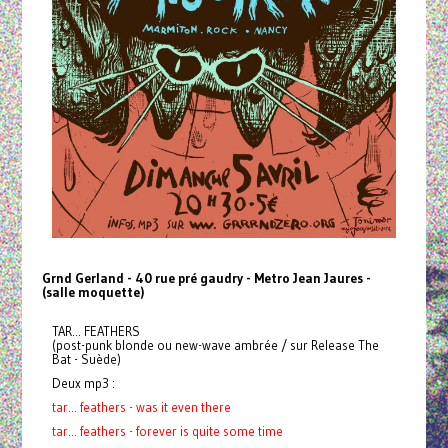
Grnd Gerland
- 40 rue pré gaudry
- Metro Jean Jaures
-
(salle moquette)
TAR... FEATHERS
(post-punk blonde ou new-wave ambrée / sur Release The
Bat - Suède)
Deux mp3 :
tar... feathers - was it even there
tar... feathers - forever is quite some time