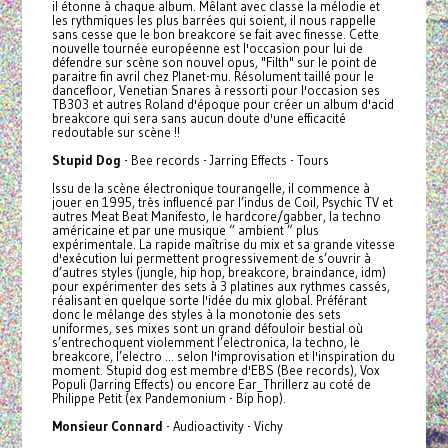
il étonne à chaque album. Mêlant avec classe la mélodie et
les rythmiques les plus barrées qui soient, il nous rappelle
sans cesse que le bon breakcore se fait avec finesse. Cette
nouvelle tournée européenne est l'occasion pour lui de
défendre sur scène son nouvel opus, "Filth" sur le point de
paraitre fin avril chez Planet-mu. Résolument taillé pour le
dancefloor, Venetian Snares à ressorti pour l'occasion ses
TB303 et autres Roland d'époque pour créer un album d'acid
breakcore qui sera sans aucun doute d'une efficacité
redoutable sur scène !!
Stupid Dog
- Bee records - Jarring Effects - Tours
Issu de la scène électronique tourangelle, il commence à
jouer en 1995, très influencé par l’indus de Coil, Psychic TV et
autres Meat Beat Manifesto, le hardcore/gabber, la techno
américaine et par une musique “ ambient ” plus
expérimentale. La rapide maîtrise du mix et sa grande vitesse
d'exécution lui permettent progressivement de s’ouvrir à
d’autres styles (jungle, hip hop, breakcore, braindance, idm)
pour expérimenter des sets à 3 platines aux rythmes cassés,
réalisant en quelque sorte l'idée du mix global. Préférant
donc le mélange des styles à la monotonie des sets
uniformes, ses mixes sont un grand défouloir bestial où
s’entrechoquent violemment l’electronica, la techno, le
breakcore, l’electro ... selon l'improvisation et l'inspiration du
moment. Stupid dog est membre d'EBS (Bee records), Vox
Populi (Jarring Effects) ou encore Ear_Thrillerz au coté de
Philippe Petit (ex Pandemonium - Bip hop).
Monsieur Connard
- Audioactivity - Vichy