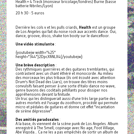
Health + 4 Treck (monsieur bricolage/londres) Burne (basse
batterie fébriles/Lyon)
20 h 30 - 5 euros
Derrière les cols v et les pulls criards,
Health
est un groupe
de Los Angeles qui fait du noise rock aux accents dance. Oui,
dance, groove, disco, shake ton booty sur le dancefloor.
Une vidéo stimulante
:
{youtubejw width="425"
height="344"}2DpcXfiNLX4{/youtubejw}
Une brève description
:
Des rythmiques guerrières et des guitares tremblantes, qui
contrastent avec un chant éthéré et monocorde. Au milieu
des morceaux les plus tribaux (ils ont écouté avec attention
Drum's Not Dead des Liars), on trouve des titres moins
convulsifs faisant penser à une sorte d'italo-dance no-wave,
genre buvons des cocktails pétillants pour dissiper nos
appréhensions devant la finitude.
Un truc qui les distinguerait aussi d'une très large partie des
autres mortels est l'usage du zoothorn, procédé qui permute
micro et pédales de guitares et donne cet effet "incantation
de sirène dépressive".
Des amitiés paradoxales
:
A la base, ils viennent de la scène punk de Los Angeles. Album
enregistré à The Smell, copinage avec No age, Foot Village,
Abe Vigoda... Ca ne les a pas empêchés de sortir un album de