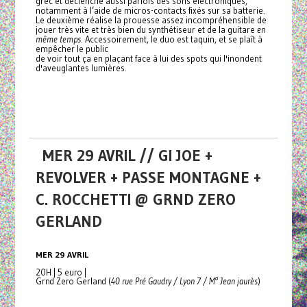
grec et déclenche aussi parfois des sons électroniques,
notamment à l’aide de micros-contacts fixés sur sa batterie.
Le deuxième réalise la prouesse assez incompréhensible de
jouer très vite et très bien du synthétiseur et de la guitare
en
même temps
. Accessoirement, le duo est taquin, et se plaît à
empêcher le public
de voir tout ça en plaçant face à lui des spots qui l'inondent
d'aveuglantes lumières.
MER 29 AVRIL // GI JOE +
REVOLVER + PASSE MONTAGNE +
C. ROCCHETTI @ GRND ZERO
GERLAND
MER 29 AVRIL
20H | 5 euro |
Grnd Zero Gerland (
40 rue Pré Gaudry / Lyon 7 / M° Jean jaurès
)