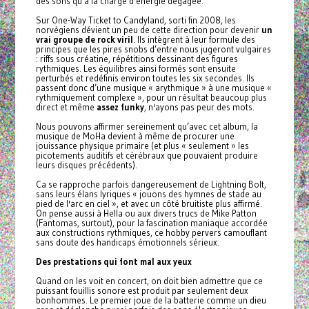
des sons qu’à la charge d’énergie dégagée.
Sur One-Way Ticket to Candyland, sorti fin 2008, les
norvégiens dévient un peu de cette direction pour devenir
un
vrai groupe de rock viril
. Ils intègrent à leur formule des
principes que les pires snobs d’entre nous jugeront vulgaires
: riffs sous créatine, répétitions dessinant des figures
rythmiques. Les équilibres ainsi formés sont ensuite
perturbés et redéfinis environ toutes les six secondes. Ils
passent donc d’une musique « arythmique » à une musique «
rythmiquement complexe », pour un résultat beaucoup plus
direct et même
assez funky
, n'ayons pas peur des mots.
Nous pouvons affirmer sereinement qu’avec cet album, la
musique de MoHa devient à même de procurer une
jouissance physique primaire (et plus « seulement » les
picotements auditifs et cérébraux que pouvaient produire
leurs disques précédents).
Ca se rapproche parfois dangereusement de Lightning Bolt,
sans leurs élans lyriques « jouons des hymnes de stade au
pied de l'arc en ciel », et avec un côté bruitiste plus affirmé.
On pense aussi à Hella ou aux divers trucs de Mike Patton
(Fantomas, surtout), pour la fascination maniaque accordée
aux constructions rythmiques, ce hobby pervers camouflant
sans doute des handicaps émotionnels sérieux.
Des prestations qui font mal aux yeux
Quand on les voit en concert, on doit bien admettre que ce
puissant fouillis sonore est produit par seulement deux
bonhommes. Le premier joue de la batterie comme un dieu