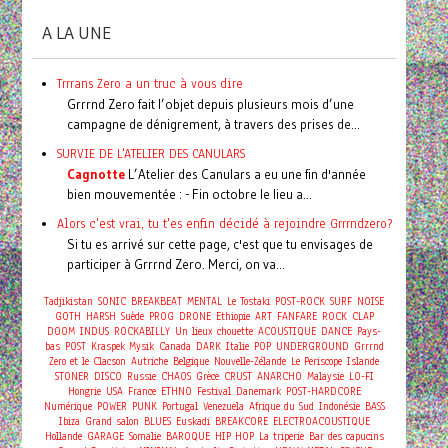
A LA UNE
Trrrans Zero a un truc à vous dire
Grrrnd Zero fait l’objet depuis plusieurs mois d’une
campagne de dénigrement, à travers des prises de...
SURVIE DE L'ATELIER DES CANULARS
Cagnotte
L’Atelier des Canulars a eu une fin d'année
bien mouvementée : - Fin octobre le lieu a...
Alors c'est vrai, tu t'es enfin décidé à rejoindre Grrrndzero?
Si tu es arrivé sur cette page, c'est que tu envisages de
participer à Grrrnd Zero. Merci, on va...
Tadjikistan
SONIC
BREAKBEAT
MENTAL
Le Tostaki
POST-ROCK
SURF
NOISE
GOTH
HARSH
Suède
PROG
DRONE
Ethiopie
ART
FANFARE
ROCK
CLAP
DOOM
INDUS
ROCKABILLY
Un lieux chouette
ACOUSTIQUE
DANCE
Pays-
bas
POST
Kraspek Mysik
Canada
DARK
Italie
POP
UNDERGROUND
Grrrnd
Zero et le Clacson
Autriche
Belgique
Nouvelle-Zélande
Le Periscope
Islande
STONER
DISCO
Russie
CHAOS
Grèce
CRUST
ANARCHO
Malaysie
LO-FI
Hongrie
USA
France
ETHNO
Festival
Danemark
POST-HARDCORE
Numérique
POWER
PUNK
Portugal
Venezuela
Afrique du Sud
Indonésie
BASS
Ibiza
Grand salon
BLUES
Euskadi
BREAKCORE
ELECTROACOUSTIQUE
Hollande
GARAGE
Somalie
BAROQUE
HIP HOP
La triperie
Bar des capucins