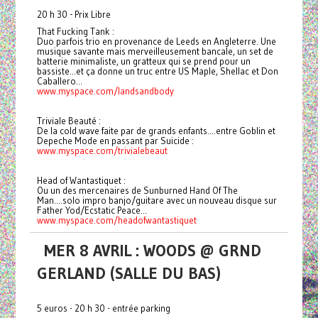
20 h 30 - Prix Libre
That Fucking Tank :
Duo parfois trio en provenance de Leeds en Angleterre. Une
musique savante mais merveilleusement bancale, un set de
batterie minimaliste, un gratteux qui se prend pour un
bassiste...et ça donne un truc entre US Maple, Shellac et Don
Caballero...
www.myspace.com/landsandbody
Triviale Beauté :
De la cold wave faite par de grands enfants....entre Goblin et
Depeche Mode en passant par Suicide :
www.myspace.com/trivialebeaut
Head of Wantastiquet :
Ou un des mercenaires de Sunburned Hand Of The
Man....solo impro banjo/guitare avec un nouveau disque sur
Father Yod/Ecstatic Peace...
www.myspace.com/
headofwantastiquet
MER 8 AVRIL : WOODS @ GRND
GERLAND (SALLE DU BAS)
5 euros - 20 h 30 - entrée parking