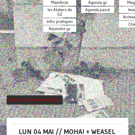
Manifeste
Agenda gz
Mag
les Ateliers de
Agenda passé
Ima
GZ
Archiv
Infos pratiques
Cha
Rejoindre gz
Nous Soutenir Via HelloAsso
LUN 04 MAI // MOHA! + WEASEL