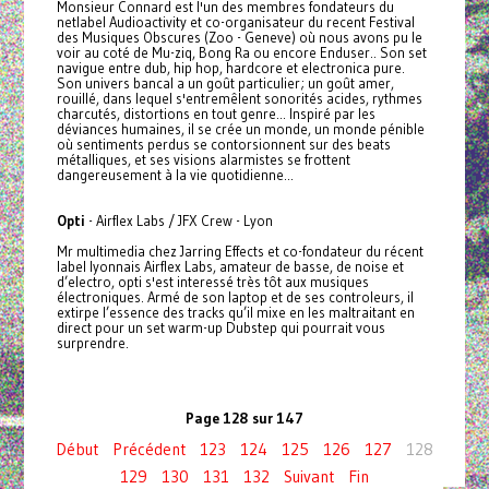
Monsieur Connard est l'un des membres fondateurs du
netlabel Audioactivity et co-organisateur du recent Festival
des Musiques Obscures (Zoo - Geneve) où nous avons pu le
voir au coté de Mu-ziq, Bong Ra ou encore Enduser.. Son set
navigue entre dub, hip hop, hardcore et electronica pure.
Son univers bancal a un goût particulier; un goût amer,
rouillé, dans lequel s'entremêlent sonorités acides, rythmes
charcutés, distortions en tout genre... Inspiré par les
déviances humaines, il se crée un monde, un monde pénible
où sentiments perdus se contorsionnent sur des beats
métalliques, et ses visions alarmistes se frottent
dangereusement à la vie quotidienne...
Opti
- Airflex Labs / JFX Crew - Lyon
Mr multimedia chez Jarring Effects et co-fondateur du récent
label lyonnais Airflex Labs, amateur de basse, de noise et
d’electro, opti s'est interessé très tôt aux musiques
électroniques. Armé de son laptop et de ses controleurs, il
extirpe l’essence des tracks qu’il mixe en les maltraitant en
direct pour un set warm-up Dubstep qui pourrait vous
surprendre.
Page 128 sur 147
Début
Précédent
123
124
125
126
127
128
129
130
131
132
Suivant
Fin