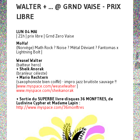
WALTER + ... @ GRND VAISE - PRIX
LIBRE
LUN 04 MAI
| 21h | prix libre | Grnd Zero Vaise
MoHa!
(Norvège) Math Rock ? Noise ? Métal Déviant ? Fantomas x
Lightning Bolt |
Weasel Walter
(batteur hero)
+ Sheik Anorak
(branleur céleste)
+ Mario Rechtern
(saxophoniste bien coiffé) - impro jazz bruitiste sauvage !!
|
www.myspace.com/weaselwalter
|
www.myspace.com/sheikanorak
+ Sortie du SUPERBE livre-disques 36 MONFTRES, de
Ludivine Cypher et Madame Lapin :
http://www.myspace.com/36monftres