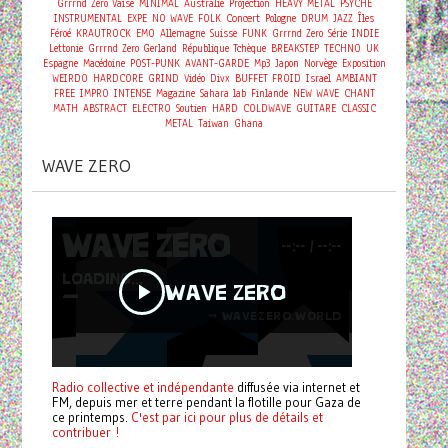
Grrrnd Zero Vaise
MINIMAL
Australie
Projection
HEAVY METAL
PSYCHE
Concert
INSTRUMENTAL
EXPE
NO WAVE
FOLK
Pologne
DRUM
JAZZ
Îles
Féroé
KRAUTROCK
EMO
Allemagne
Suisse
FUNK
Grrrnd Zero
Série
INDIE
Lettonie
Grrrnd Zero Gerland
République Tchèque
BREAKSTEP
TECHNO
UK
Espagne
Macédoine
POST-PUNK
AVANT-GARDE
Mp3
Japon
Norvège
Exposition
WEIRDO
HARDCORE
GRIND
Vidéo
Divx
BUFFET FROID
Israel
AMBIANT
FREE
IMPRO
INTENSE
Magazine
Sahara
lab
Finlande
NEW WAVE
CHANT
MATH
ABSTRACT
ELECTRO
Soutien
HARD
COLDWAVE
GUITARE
CLASSIC
METAL
Taiwan
Ghana
WAVE ZERO
Radio collective et indépendante
diffusée via internet et
FM, depuis mer et terre pendant la flotille pour Gaza de
ce printemps.
C'est par ici pour plus de détails et
contribuer !