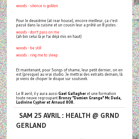
woods - silence is golden
Pour le deuxième (at rear house), encore meilleur, ça c'est
passé dans la cuisine et un cousin leur a prêté un 8 pistes :
woods - don't pass on me
(ah bin celui là je l'ai déjà mis en haut)
woods - be still
woods - ring me to sleep
Et maintenant, pour Songs of shame, leur petit dernier, on en
est (presque) au vrai studio. Je mettrai des extraits demain, là
je viens de choper le disque sur soulseek.
Le 8 avril, il y aura aussi
Gael Gallagher
et une formation
toute neuve regroupant
Bronzy "Damien Grange" Mc Dada,
Ludivine Cypher et Arnaud 808.
SAM 25 AVRIL : HEALTH @ GRND
GERLAND