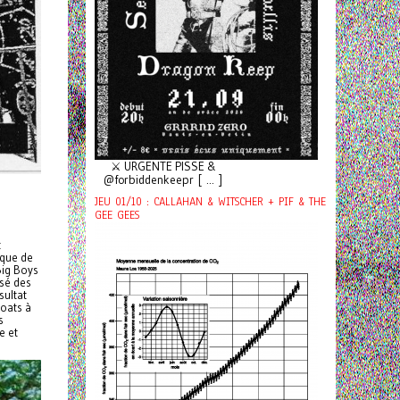
⚔️ URGENTE PISSE &
@forbiddenkeepr [ ... ]
JEU 01/10 : CALLAHAN & WITSCHER + PIF & THE
GEE GEES
t
ique de
Big Boys
ssé des
sultat
coats à
s
e et