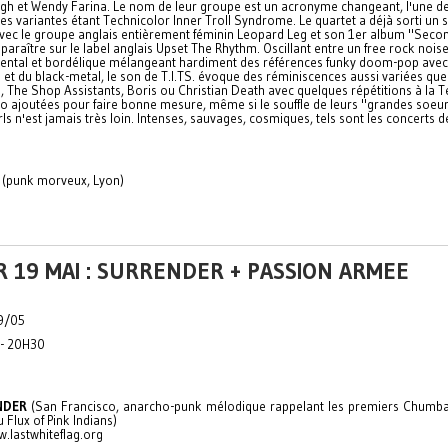
gh et Wendy Farina. Le nom de leur groupe est un acronyme changeant, l'une d
es variantes étant Technicolor Inner Troll Syndrome. Le quartet a déjà sorti un sp
vec le groupe anglais entièrement féminin Leopard Leg et son 1er album "Seco
 paraître sur le label anglais Upset The Rhythm. Oscillant entre un free rock nois
ental et bordélique mélangeant hardiment des références funky doom-pop avec
et du black-metal, le son de T.I.TS. évoque des réminiscences aussi variées que
 The Shop Assistants, Boris ou Christian Death avec quelques répétitions à la T
o ajoutées pour faire bonne mesure, même si le souffle de leurs "grandes soeur
rls n'est jamais très loin. Intenses, sauvages, cosmiques, tels sont les concerts de
(punk morveux, Lyon)
 19 MAI : SURRENDER + PASSION ARMEE
9/05
 - 20H30
NDER
(San Francisco, anarcho-punk mélodique rappelant les premiers Chum
 Flux of Pink Indians)
w.lastwhiteflag.org