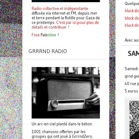
Quelque
Radio collective et indépendante
black dic
diffusée via internet et FM, depuis mer
et terre pendant la flotille pour Gaza de
black d
ce printemps.
C'est par ici pour plus de
black di
détails et contribuer !
Free
Pale
stine
!
Avec aus
GRRRND RADIO
SAM
Samedi 
grnd ge
40 rue p
5 euros
Un arc-en-ciel planté dans le béton.
1001 chansons offertes par les
groupes qui ont joué à GrrrndZero.