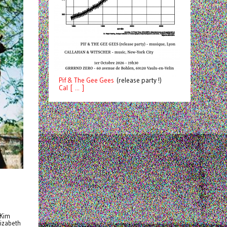
Pif
& The Gee Gees
(release party !)
C
a
l [ ... ]
 Kim
lizabeth