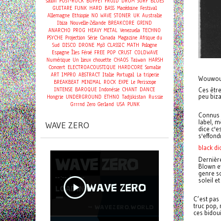
salon
POST-ROCK
BUFFET FROID
DRUM
SURF
BLUES
GUITARE
FUNK
HARD
BASS
Macédoine
Festival
Allemagne
Ethiopie
NO WAVE
STONER
UK
Australie
Ibiza
Nouvelle-Zélande
BREAKCORE
GRIND
ANARCHO
PROG
HEAVY METAL
Venezuela
TECHNO
PSYCHE
Projection
Série
Canada
Magazine
Afrique du
Sud
DISCO
DRONE
Mp3
CLASSIC
MATH
Pologne
Espagne
Îles Féroé
FREE
POP
CRUST
COLDWAVE
Numérique
Un lieux chouette
CHAOS
Taiwan
HARSH
Concert
ELECTROACOUSTIQUE
HARDCORE
Somalie
ART
IMPRO
ABSTRACT
Italie
Portugal
La triperie
Wouwou,
BREAKBEAT
MINIMAL
ROCK
EXPE
Le Periscope
INTENSE
BAROQUE
Indonésie
CHANT
DANCE
Ces être
peu biza
Hongrie
UNDERGROUND
ETHNO
Tadjikistan
Russie
Grrrnd Zero Gerland
USA
PUNK
Connus a
label, 
WAVE ZERO
dice c'e
s'effond
black d
Dernière
Blown e
genre so
soleil e
C’est pas 
truc pop,
ces bidoui