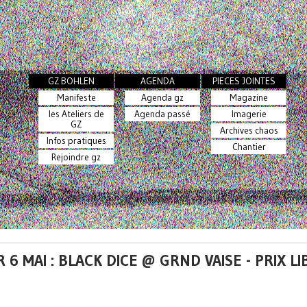
GZ BOHLEN
AGENDA
PIECES JOINTES
Manifeste
Agenda gz
Magazine
les Ateliers de
Agenda passé
Imagerie
GZ
Archives chaos
Infos pratiques
Chantier
Rejoindre gz
 6 MAI : BLACK DICE @ GRND VAISE - PRIX LI