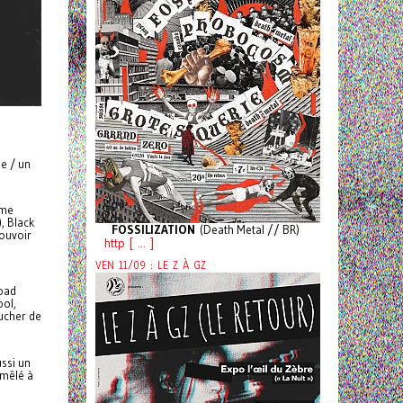
le / un
ême
, Black
FOSSILIZATION
(Death Metal // BR)
pouvoir
http [ ... ]
VEN 11/09 : LE Z À GZ
Load
ool,
oucher de
ussi un
 mêlé à