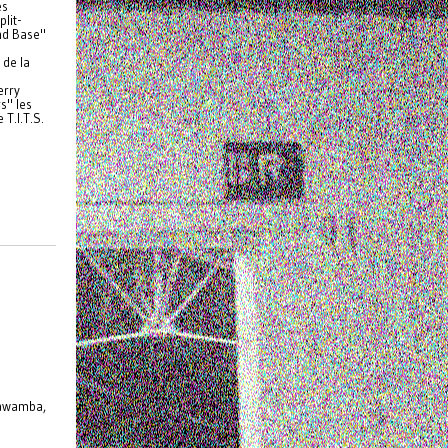
es
lit-
nd Base"
e
 de la
erry
s" les
 T.I.T.S.
bawamba,