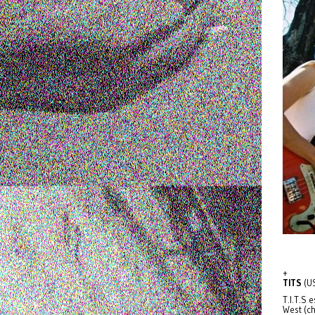
+
TITS
(US
T.I.T.S
West (c