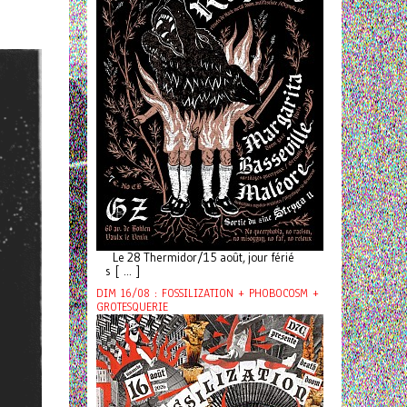
Le 28 Thermidor/15 août, jour férié
s [ ... ]
DIM 16/08 : FOSSILIZATION + PHOBOCOSM +
GROTESQUERIE