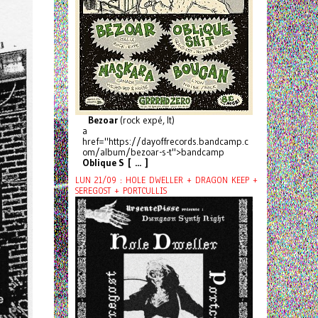
Bezoar
(rock expé, It)
a
href="https://dayoffrecords.bandcamp.c
om/album/bezoar-s-t">bandcamp
Oblique S [ ... ]
LUN 21/09 : HOLE DWELLER + DRAGON KEEP +
SEREGOST + PORTCULLIS