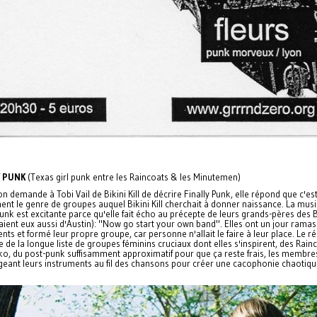
Y PUNK
(Texas girl punk entre les Raincoats & les Minutemen)
n demande à Tobi Vail de Bikini Kill de décrire Finally Punk, elle répond que c'es
nt le genre de groupes auquel Bikini Kill cherchait à donner naissance. La mus
Punk est excitante parce qu'elle fait écho au précepte de leurs grands-pères des 
aient eux aussi d'Austin): "Now go start your own band". Elles ont un jour rama
nts et formé leur propre groupe, car personne n'allait le faire à leur place. Le ré
e de la longue liste de groupes féminins cruciaux dont elles s'inspirent, des Rain
ko, du post-punk suffisamment approximatif pour que ça reste frais, les membre
geant leurs instruments au fil des chansons pour créer une cacophonie chaotiqu