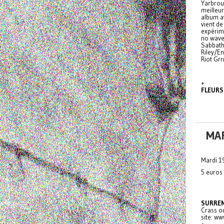
Yarbrou
meilleur
album a
vient de
expérim
no wave 
Sabbath,
Riley/En
Riot Grr
+
FLEURS
MAR
Mardi 1
5 euros
SURRE
Crass ou
site: ww