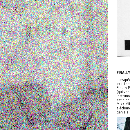
FINALL
Lorsqu'o
exacteme
Finally 
(qui ven
instrume
est dign
Mika Mi
s'échan
géniale.