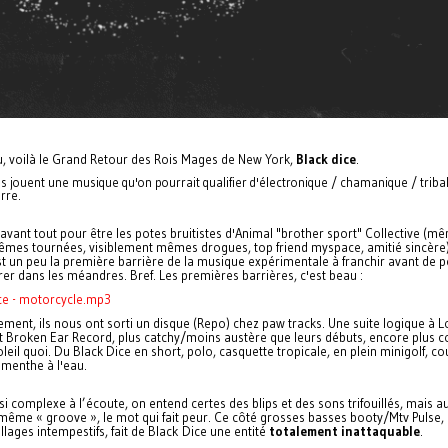
 voilà le Grand Retour des Rois Mages de New York,
Black dice
.
s jouent une musique qu'on pourrait qualifier d'électronique / chamanique / triba
rre.
vant tout pour être les potes bruitistes d'Animal "brother sport" Collective (m
mêmes tournées, visiblement mêmes drogues, top friend myspace, amitié sincère)
st un peu la première barrière de la musique expérimentale à franchir avant de 
rer dans les méandres. Bref. Les premières barrières, c'est beau :
ice - motorcycle.mp3
ment, ils nous ont sorti un disque (Repo) chez paw tracks. Une suite logique à 
t Broken Ear Record, plus catchy/moins austère que leurs débuts, encore plus c
leil quoi. Du Black Dice en short, polo, casquette tropicale, en plein minigolf, c
t menthe à l'eau.
si complexe à l’écoute, on entend certes des blips et des sons trifouillés, mais a
 même « groove », le mot qui fait peur. Ce côté grosses basses booty/Mtv Pulse,
llages intempestifs, fait de Black Dice une entité
totalement inattaquable
.