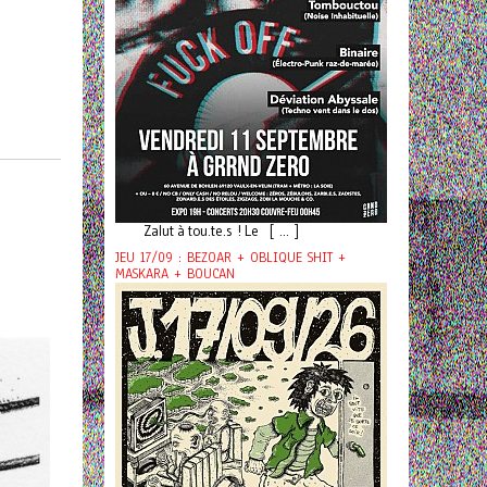
Zalut à tou.te.s ! Le [ ... ]
JEU 17/09 : BEZOAR + OBLIQUE SHIT +
MASKARA + BOUCAN