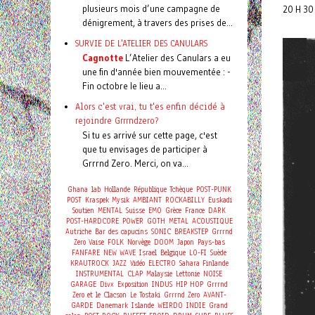
plusieurs mois d’une campagne de
20 H 30
dénigrement, à travers des prises de...
SURVIE DE L'ATELIER DES CANULARS
Cagnotte
L’Atelier des Canulars a eu
une fin d'année bien mouvementée : -
Fin octobre le lieu a...
Alors c'est vrai, tu t'es enfin décidé à
rejoindre Grrrndzero?
Si tu es arrivé sur cette page, c'est
que tu envisages de participer à
Grrrnd Zero. Merci, on va...
Ghana
lab
Hollande
République Tchèque
POST-PUNK
POST
Kraspek Mysik
AMBIANT
ROCKABILLY
Euskadi
Soutien
MENTAL
Suisse
EMO
Grèce
France
DARK
POST-HARDCORE
POWER
GOTH
METAL
ACOUSTIQUE
Autriche
Bar des capucins
SONIC
BREAKSTEP
Grrrnd
Zero Vaise
FOLK
Norvège
DOOM
Japon
Pays-bas
FANFARE
NEW WAVE
Israel
Belgique
LO-FI
Suède
KRAUTROCK
JAZZ
Vidéo
ELECTRO
Sahara
Finlande
INSTRUMENTAL
CLAP
Malaysie
Lettonie
NOISE
GARAGE
Divx
Exposition
INDUS
HIP HOP
Grrrnd
Zero et le Clacson
Le Tostaki
Grrrnd Zero
AVANT-
GARDE
Danemark
Islande
WEIRDO
INDIE
Grand