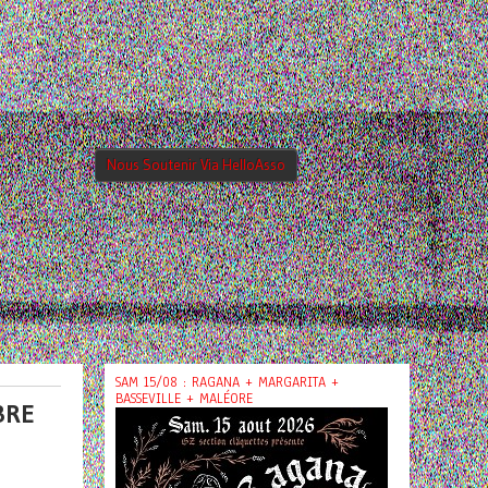
Nous Soutenir Via HelloAsso
SAM 15/08 : RAGANA + MARGARITA +
BASSEVILLE + MALÉORE
BRE