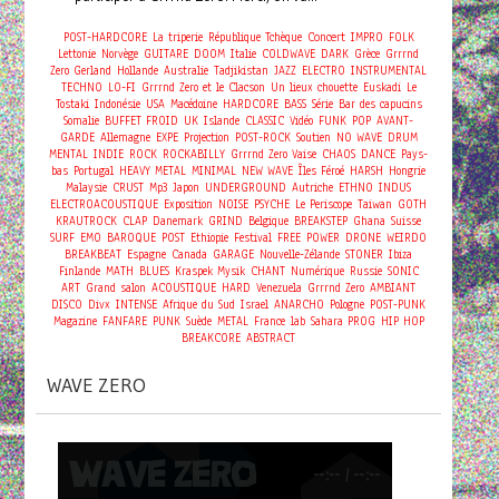
Concert
POST-HARDCORE
La triperie
République Tchèque
IMPRO
FOLK
Lettonie
Norvège
GUITARE
DOOM
Italie
COLDWAVE
DARK
Grèce
Grrrnd
Zero Gerland
Hollande
Australie
Tadjikistan
JAZZ
ELECTRO
INSTRUMENTAL
TECHNO
LO-FI
Grrrnd Zero et le Clacson
Un lieux chouette
Euskadi
Le
Tostaki
Indonésie
USA
Macédoine
HARDCORE
BASS
Série
Bar des capucins
Somalie
BUFFET FROID
UK
Islande
CLASSIC
Vidéo
FUNK
POP
AVANT-
GARDE
Allemagne
EXPE
Projection
POST-ROCK
Soutien
NO WAVE
DRUM
MENTAL
INDIE
ROCK
ROCKABILLY
Grrrnd Zero Vaise
CHAOS
DANCE
Pays-
bas
Portugal
HEAVY METAL
MINIMAL
NEW WAVE
Îles Féroé
HARSH
Hongrie
Malaysie
CRUST
Mp3
Japon
UNDERGROUND
Autriche
ETHNO
INDUS
ELECTROACOUSTIQUE
Exposition
NOISE
PSYCHE
Le Periscope
Taiwan
GOTH
KRAUTROCK
CLAP
Danemark
GRIND
Belgique
BREAKSTEP
Ghana
Suisse
SURF
EMO
BAROQUE
POST
Ethiopie
Festival
FREE
POWER
DRONE
WEIRDO
BREAKBEAT
Espagne
Canada
GARAGE
Nouvelle-Zélande
STONER
Ibiza
Finlande
MATH
BLUES
Kraspek Mysik
CHANT
Numérique
Russie
SONIC
ART
Grand salon
ACOUSTIQUE
HARD
Venezuela
Grrrnd Zero
AMBIANT
DISCO
Divx
INTENSE
Afrique du Sud
Israel
ANARCHO
Pologne
POST-PUNK
Magazine
FANFARE
PUNK
Suède
METAL
France
lab
Sahara
PROG
HIP HOP
BREAKCORE
ABSTRACT
WAVE ZERO