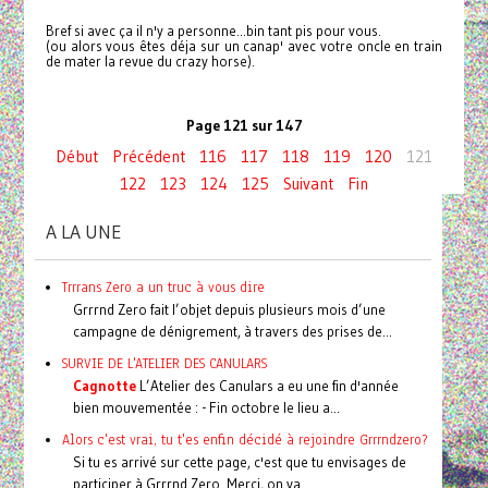
Bref si avec ça il n'y a personne...bin tant pis pour vous.
(ou alors vous êtes déja sur un canap' avec votre oncle en train
de mater la revue du crazy horse).
Page 121 sur 147
Début
Précédent
116
117
118
119
120
121
122
123
124
125
Suivant
Fin
A LA UNE
Trrrans Zero a un truc à vous dire
Grrrnd Zero fait l’objet depuis plusieurs mois d’une
campagne de dénigrement, à travers des prises de...
SURVIE DE L'ATELIER DES CANULARS
Cagnotte
L’Atelier des Canulars a eu une fin d'année
bien mouvementée : - Fin octobre le lieu a...
Alors c'est vrai, tu t'es enfin décidé à rejoindre Grrrndzero?
Si tu es arrivé sur cette page, c'est que tu envisages de
participer à Grrrnd Zero. Merci, on va...