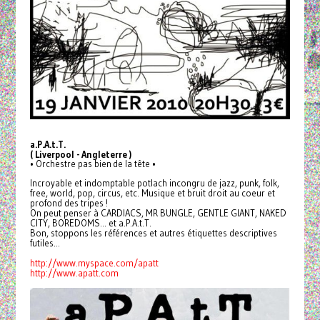
a.P.A.t.T.
( Liverpool - Angleterre )
• Orchestre pas bien de la tête •
Incroyable et indomptable potlach incongru de jazz, punk, folk,
free, world, pop, circus, etc. Musique et bruit droit au coeur et
profond des tripes !
On peut penser à CARDIACS, MR BUNGLE, GENTLE GIANT, NAKED
CITY, BOREDOMS... et a.P.A.t.T.
Bon, stoppons les références et autres étiquettes descriptives
futiles...
http://www.myspace.com/apatt
http://www.apatt.com