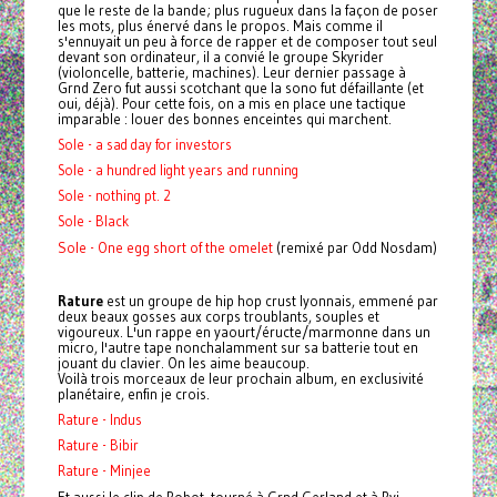
que le reste de la bande; plus rugueux dans la façon de poser
les mots, plus énervé dans le propos. Mais comme il
s'ennuyait un peu à force de rapper et de composer tout seul
devant son ordinateur, il a convié le groupe Skyrider
(violoncelle, batterie, machines). Leur dernier passage à
Grnd Zero fut aussi scotchant que la sono fut défaillante (et
oui, déjà). Pour cette fois, on a mis en place une tactique
imparable : louer des bonnes enceintes qui marchent.
Sole - a sad day for investors
Sole - a hundred light years and running
Sole - nothing pt. 2
Sole - Black
Sole - One egg short of the omelet
(remixé par Odd Nosdam)
Rature
est un groupe de hip hop crust lyonnais, emmené par
deux beaux gosses aux corps troublants, souples et
vigoureux. L'un rappe en yaourt/éructe/marmonne dans un
micro, l'autre tape nonchalamment sur sa batterie tout en
jouant du clavier. On les aime beaucoup.
Voilà trois morceaux de leur prochain album, en exclusivité
planétaire, enfin je crois.
Rature - Indus
Rature - Bibir
Rature - Minjee
Et aussi le clip de Robot, tourné à Grnd Gerland et à Rvi,