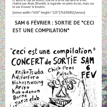
réalisé par Anaïs Blondet, à regarder en plein écran, mais oui
tu vas trouver le bouton :
{vimeo width="400" height="225"}7469685{/vimeo}
SAM 6 FÉVRIER : SORTIE DE "CECI
EST UNE COMPILATION"