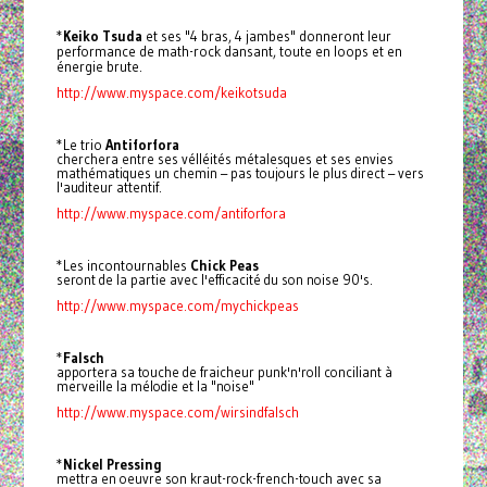
*
Keiko Tsuda
et ses "4 bras, 4 jambes" donneront leur
performance de math-rock dansant, toute en loops et en
énergie brute.
http://www.myspace.com/keikotsuda
*Le trio
Antiforfora
cherchera entre ses vélléités métalesques et ses envies
mathématiques un chemin – pas toujours le plus direct – vers
l'auditeur attentif.
http://www.myspace.com/antiforfora
*Les incontournables
Chick Peas
seront de la partie avec l'efficacité du son noise 90's.
http://www.myspace.com/mychickpeas
*
Falsch
apportera sa touche de fraicheur punk'n'roll conciliant à
merveille la mélodie et la "noise"
http://www.myspace.com/wirsindfalsch
*
Nickel Pressing
mettra en oeuvre son kraut-rock-french-touch avec sa