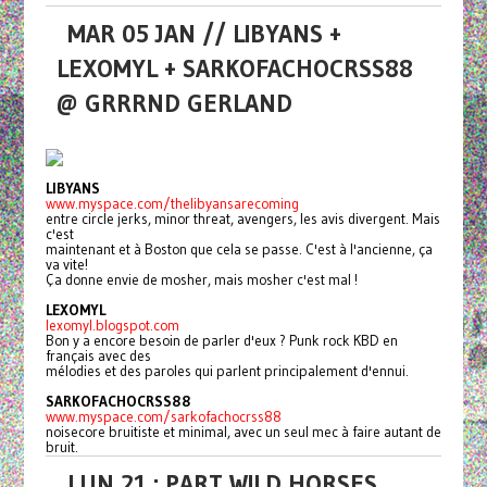
MAR 05 JAN // LIBYANS +
LEXOMYL + SARKOFACHOCRSS88
@ GRRRND GERLAND
LIBYANS
www.myspace.com/thelibyansarecoming
entre circle jerks, minor threat, avengers, les avis divergent. Mais
c'est
maintenant et à Boston que cela se passe. C'est à l'ancienne, ça
va vite!
Ça donne envie de mosher, mais mosher c'est mal !
LEXOMYL
lexomyl.blogspot.com
Bon y a encore besoin de parler d'eux ? Punk rock KBD en
français avec des
mélodies et des paroles qui parlent principalement d'ennui.
SARKOFACHOCRSS88
www.myspace.com/sarkofachocrss88
noisecore bruitiste et minimal, avec un seul mec à faire autant de
bruit.
LUN 21 : PART WILD HORSES