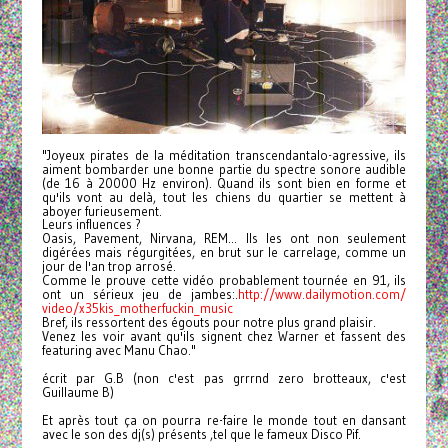
"Joyeux pirates de la méditation transcendantalo-agressive, ils
aiment bombarder une bonne partie du spectre sonore audible
(de 16 à 20000 Hz environ). Quand ils sont bien en forme et
qu'ils vont au delà, tout les chiens du quartier se mettent à
aboyer furieusement.
Leurs influences ?
Oasis, Pavement, Nirvana, REM... Ils les ont non seulement
digérées mais régurgitées, en brut sur le carrelage, comme un
jour de l'an trop arrosé.
Comme le prouve cette vidéo probablement tournée en 91, ils
ont un sérieux jeu de jambes:.
http://www.dailymotion.com/
video/x35kis_motherfuckin_
music
Bref, ils ressortent des égouts pour notre plus grand plaisir.
Venez les voir avant qu'ils signent chez Warner et fassent des
featuring avec Manu Chao."
écrit par G.B (non c'est pas grrrnd zero brotteaux, c'est
Guillaume B)
Et après tout ça on pourra re-faire le monde tout en dansant
avec le son des dj(s) présents ,tel que le fameux Disco Pif.