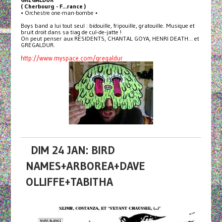
( Cherbourg - F...rance )
• Orchestre one-man-bombe •
Boys band a lui tout seul : bidouille, fripouille, gratouille. Musique et
bruit droit dans sa tiag de cul-de-jatte !
On peut penser aux RESIDENTS, CHANTAL GOYA, HENRI DEATH... et
GREGALDUR.
http://www.myspace.com/gregaldur
DIM 24 JAN: BIRD
NAMES+ARBOREA+DAVE
OLLIFFE+TABITHA