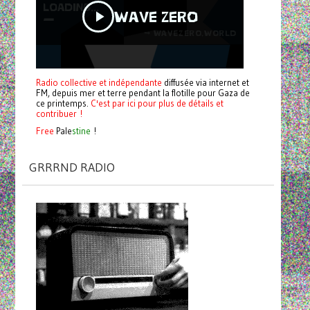
Radio collective et indépendante
diffusée via internet et
FM, depuis mer et terre pendant la flotille pour Gaza de
ce printemps.
C'est par ici pour plus de détails et
contribuer !
Free
Pale
stine
!
GRRRND RADIO