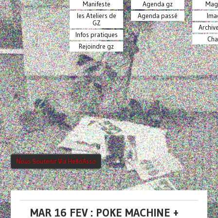
Manifeste
Agenda gz
Mag
les Ateliers de
Agenda passé
Ima
GZ
Archiv
Infos pratiques
Cha
Rejoindre gz
Nous Soutenir Via HelloAsso
MAR 16 FEV : POKE MACHINE +