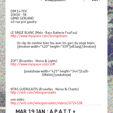
DIM 14 FEV
20H30 - 5€
GRND GERLAND
40 rue pré gaudry
LE SINGE BLANC (Metz - Bass Batterie FouFou)
http://www.myspace.com/lesingeblanc
Un clip de zombie bien fou avec les gars du singe blanc :
{dmotion width="420" height="339"}x83aiq{/dmotion}
ZOFT (Bruxelles - Noise & Lights)
http://www.myspace.com/zoft
{youtubejw width="425" height="344"}1o26-
OlKd4k{/youtubejw}
VITAS GUERULAITIS (Bruxelles - Noise & Chants)
http://virb.com/vitasguerulaitis
une vidéo :
http://virb.com/vitasguerulaitis/videos/6724538
MAR 19 JAN : A.P.A.T.T +