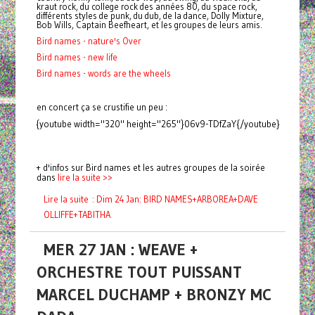
kraut rock, du college rock des années 80, du space rock,
différents styles de punk, du dub, de la dance, Dolly Mixture,
Bob Wills, Captain Beefheart, et les groupes de leurs amis.
Bird names - nature's Over
Bird names - new life
Bird names - words are the wheels
en concert ça se crustifie un peu :
{youtube width="320" height="265"}06v9-TDfZaY{/youtube}
+ d'infos sur Bird names et les autres groupes de la soirée
dans
lire la suite >>
Lire la suite : Dim 24 Jan: BIRD NAMES+ARBOREA+DAVE
OLLIFFE+TABITHA
MER 27 JAN : WEAVE +
ORCHESTRE TOUT PUISSANT
MARCEL DUCHAMP + BRONZY MC