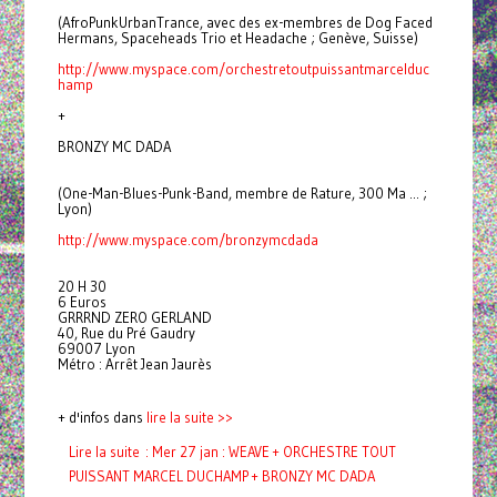
(AfroPunkUrbanTrance, avec des ex-membres de Dog Faced
Hermans, Spaceheads Trio et Headache ; Genève, Suisse)
http://www.myspace.com/
orchestretoutpuissantmarcelduc
hamp
+
BRONZY MC DADA
(One-Man-Blues-Punk-Band, membre de Rature, 300 Ma ... ;
Lyon)
http://www.myspace.com/
bronzymcdada
20 H 30
6 Euros
GRRRND ZERO GERLAND
40, Rue du Pré Gaudry
69007 Lyon
Métro : Arrêt Jean Jaurès
+ d'infos dans
lire la suite >>
Lire la suite : Mer 27 jan : WEAVE + ORCHESTRE TOUT
PUISSANT MARCEL DUCHAMP + BRONZY MC DADA