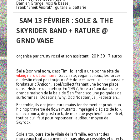
Damien Grange : voix & basse
Frank "Sheik Anorak" : guitare & batterie
SAM 13 FÉVRIER : SOLE & THE
SKYRIDER BAND + RATURE @
GRND VAISE
organisé par crusty rossi et son assistant - 20 h 30 - 7 euros
Sole
(son vrai nom, c'est Tim Holland) a une bonne tête de
viking nerd débonnaire
. Gauchiste, vegan et roux, les forces
du destin n'ont pas toujours été douces avec lui. Il est aussi le
fondateur d’Anticon, label/collectif tenant une bonne place
dans l'Histoire du hip-hop. En 1997, Sole a réuni dans une
grande maison de la baie de San Francisco une poignées de
surhommes : Doseone, Why, Odd Nosdam, Jel, Pedestrian...
Ensemble, ils ont joint leurs mains tendrement et produit un
hip hop traversé de flows mutants, imprégné d'éclats de folk,
d'electronica, de post rock, de musique psychédélique... Bref,
tout ce qu'il faut pour repousser l'auditeur moyen de
Skyrock.
Sole a toujours été le vilain de la famille, écrivant des
morceaux tout aussi inventifs mais plus accessibles et directs