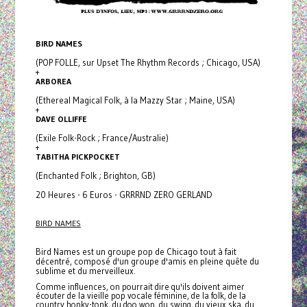
BIRD NAMES
(POP FOLLE, sur Upset The Rhythm Records ; Chicago, USA)
+
ARBOREA
(Ethereal Magical Folk, à la Mazzy Star ; Maine, USA)
+
DAVE OLLIFFE
(Exile Folk-Rock ; France/Australie)
+
TABITHA PICKPOCKET
(Enchanted Folk ; Brighton, GB)
20 Heures - 6 Euros - GRRRND ZERO GERLAND
BIRD NAMES
Bird Names est un groupe pop de Chicago tout à fait
décentré, composé d'un groupe d'amis en pleine quête du
sublime et du merveilleux.
Comme influences, on pourrait dire qu'ils doivent aimer
écouter de la vieille pop vocale féminine, de la folk, de la
country honky-tonk, du doo wop, du swing, du vieux ska, du