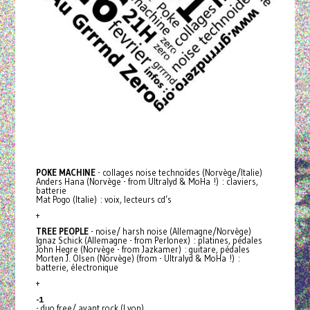
POKE
MACHINE
- collages noise technoïdes (Norvège/Italie)
Anders Hana (Norvège - from Ultralyd & MoHa !) : claviers,
batterie
Mat Pogo (Italie) : voix, lecteurs cd’s
+
TREE
PEOPLE
- noise/ harsh noise (Allemagne/Norvège)
Ignaz Schick (Allemagne - from Perlonex) : platines, pédales
John Hegre (Norvège - from Jazkamer) : guitare, pédales
Morten J. Olsen (Norvège) (from - Ultralyd & MoHa !) :
batterie, électronique
+
-1
- duo free/ avant rock (Lyon)