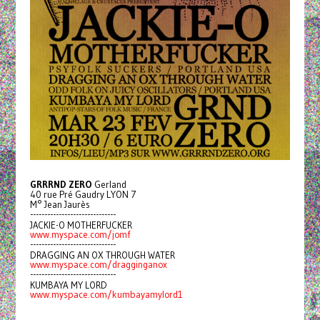
GRRRND ZERO
Gerland
40 rue Pré Gaudry LYON 7
M° Jean Jaurès
------------------------------
JACKIE-O MOTHERFUCKER
www.myspace.com/jomf
------------------------------
DRAGGING AN OX THROUGH WATER
www.myspace.com/dragginganox
------------------------------
KUMBAYA MY LORD
www.myspace.com/kumbayamylord1