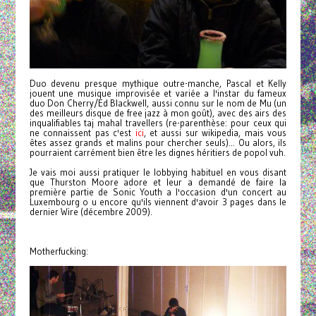
Duo devenu presque mythique outre-manche, Pascal et Kelly
jouent une musique improvisée et variée a l'instar du fameux
duo Don Cherry/Ed Blackwell, aussi connu sur le nom de Mu (un
des meilleurs disque de free jazz à mon goût), avec des airs des
inqualifiables taj mahal travellers (re-parenthèse: pour ceux qui
ne connaissent pas c'est
ici
, et aussi sur wikipedia, mais vous
êtes assez grands et malins pour chercher seuls)...
Ou alors, ils
pourraient carrément bien être les dignes héritiers de popol vuh.
Je vais moi aussi pratiquer le lobbying habituel en vous disant
que Thurston Moore adore et leur a demandé de faire la
première partie de Sonic Youth a l'occasion d'un concert au
Luxembourg o u encore qu'ils viennent d'avoir 3 pages dans le
dernier Wire (décembre 2009).
Motherfucking: