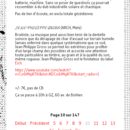
batterie, machine. Sans se poser de questions ça pourrait
ressembler à du dub industrielle solaire et chaotique.
Pas de lien d’écoute, en exclu totale gézédienne.
𝓙𝓔𝓐𝓝-𝓟𝓗𝓘𝓛𝓘𝓟𝓟𝓔 𝓖𝓡𝓞𝓢𝓢 (ARCH, Metz)
Bruitiste, sa musique peut aussi bien tenir de la dentelle
sonore que du dérapage de char d'assaut sur terrain humide.
Jamais enfermé dans quelque systématisme que ce soit,
Jean-Philippe Gross se permet les extrêmes pour profiter
d'un large champ des possibles et accorde une attention
toute particulière au timbre, au grain et à la qualité du son,
même rugueux. Jean-Philippe Gross est le fondateur du label
Eich
.
https://www.youtube.com/watch?
v=Co6iMyjKTlU&list=RDCo6iMyjKTlU&start_radio=1
+/- 7€, pas de CB
Ça se passe à 20h à GZ, 60 av. de Bohlen.
Page 10 sur 147
Début
Précédent
5
6
7
8
9
10
11
12
13