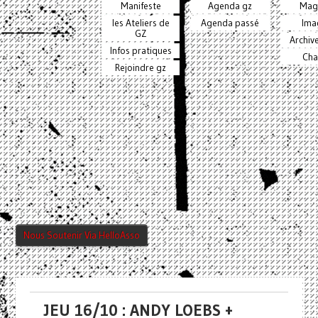
Manifeste
Agenda gz
Mag
les Ateliers de
Agenda passé
Ima
GZ
Archiv
Infos pratiques
Cha
Rejoindre gz
Nous Soutenir Via HelloAsso
JEU 16/10 : ANDY LOEBS +