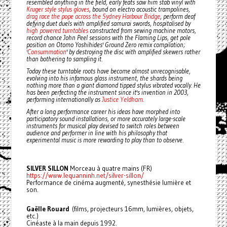
resembled anything in the field, early feats saw him stab vinyl with
Kruger style stylus gloves
, bound on electro acoustic trampolines,
drag race the pope across the Sydney Harbour Bridge
, perform deaf
defying duet duels with amplified samurai swords, hospitalised by
high powered turntables
constructed from sewing machine motors,
record chance John Peel sessions with the Flaming Lips, get pole
position on Otomo Yoshihides' Ground Zero remix compilation;
'Consummation
' by destroying the disc with amplified skewers rather
than bothering to sampling it.
Today these turntable roots have become almost unrecognisable,
evolving into his infamous glass instrument, the shards being
nothing more than a giant diamond tipped stylus vibrated vocally. He
has been perfecting the instrument since it's invention in 2003,
performing internationally as
Justice Yeldham
.
After a long performance career his ideas have morphed into
participatory sound installations, or more accurately large-scale
instruments for musical play devised to switch roles between
audience and performer in line with his philosophy that
experimental music is more rewarding to play than to observe.
SILVER SILLON
Morceau à quatre mains (FR)
https://www.lequanninh.net/silver-sillon/
Performance de cinéma augmenté, synesthésie lumière et
son.
Gaëlle Rouard
(films, projecteurs 16mm, lumières, objets,
etc.)
Cinéaste à la main depuis 1992.