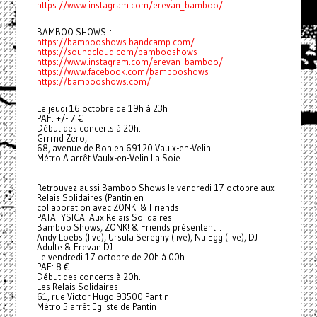
https://www.instagram.com/erevan_bamboo/
BAMBOO SHOWS :
https://bambooshows.bandcamp.com/
https://soundcloud.com/bambooshows
https://www.instagram.com/erevan_bamboo/
https://www.facebook.com/bambooshows
https://bambooshows.com/
Le jeudi 16 octobre de 19h à 23h
PAF: +/- 7 €
Début des concerts à 20h.
Grrrnd Zero,
68, avenue de Bohlen 69120 Vaulx-en-Velin
Métro A arrêt Vaulx-en-Velin La Soie
_____________
Retrouvez aussi Bamboo Shows le vendredi 17 octobre aux
Relais Solidaires (Pantin en
collaboration avec ZONK! & Friends.
PATAFYSICA! Aux Relais Solidaires
Bamboo Shows, ZONK! & Friends présentent :
Andy Loebs (live), Ursula Sereghy (live), Nu Egg (live), DJ
Adulte & Erevan DJ.
Le vendredi 17 octobre de 20h à 00h
PAF: 8 €
Début des concerts à 20h.
Les Relais Solidaires
61, rue Victor Hugo 93500 Pantin
Métro 5 arrêt Egliste de Pantin