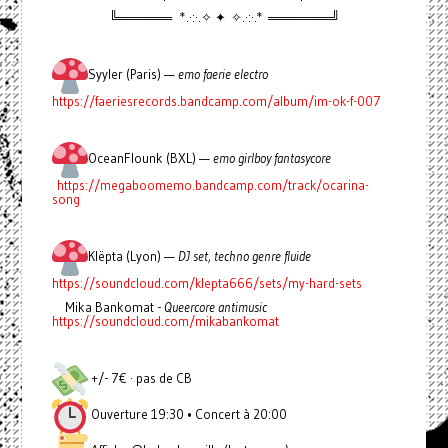
╚══════ *.·:·.✧ ✦ ✧.·:·.* ═══════╝
Syyler (Paris) —
emo faerie electro
https://faeriesrecords.bandcamp.com/album/im-ok-f-007
OceanFlounk (BXL) —
emo girlboy fantasycore
https://megaboomemo.bandcamp.com/track/ocarina-
song
Klëpta (Lyon) —
DJ set, techno genre fluide
https://soundcloud.com/klepta666/sets/my-hard-sets
Mika Bankomat -
Queercore antimusic
https://soundcloud.com/mikabankomat
+/- 7€ · pas de CB
Ouverture 19:30 • Concert à 20:00