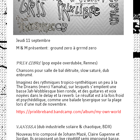
Jeudi 11 septembre
M & M présentent : ground zero à grrrnd zero
𝓟𝓡𝓘𝓧 𝓛𝓘𝓑𝓡𝓔 (pop expée overdubée, Rennes)
Chansons pour salle de bal détruite, slow saturé, dub
enbrumé.
Imaginez des rythmiques tropico-synthétiques un peu à la
The Dreams (merci Yamaha), sur lesquels s’empilent une
basse Jah-Wobblesque bien ronde, et des guitares et voix
noyées dans le delay et la reverb. Le résultat est à la fois froid
et psychédélique, comme une balade lysergique sur la plage
lors d’une nuit de novembre.
https://prixlibreband.bandcamp.com/album/my-own-world
𝓥𝓐𝓝𝓔𝓢𝓢𝓐 (dub industrielle solaire & chaotique, BDX)
Nouveau trio composé de Johann Mazé, Claire Gapenne et
Jordan. Ils proposent un live répétitif semi improvisé basse,