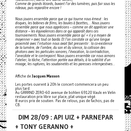
Comme de grands lézards, buvant l’or des lumières, puis fuir sous les
rideaux, puis reparaître encore !
Nous jouons ensemble parce que ce qui tourne nous émeut : les
disques, les bobines de films, les boules à facettes,… Nous jouons
ensemble parce que nous apprécions – comme on dit apprécier une
distance – les équivalences dans ce qui apparaît dans ces
tournoiements. Nous jouons ensemble parce qu’ « il y a moyen de
moyenner » avec tout ce barda. Et l’on constate ce qu’une longue
proximité avec l’intuition nous avait fait pressentir : la co-existence
de la lumière, de l’ombre, du son et du silence, la collision des
photons avec les particules sonores, l’évocation, la contradiction,
l’anecdote et le contrepoint. Nous jouons ensemble car nous aimons
l’atelier, la tâche, l’attention portée aux détails, à la subtilité d’un
mixage, les ruptures, les soudainetés et les paresses intempestives…
Affiche de
Jacques Masson
Les portes ouvrent à 20h le concert commencera un peu
plus tard.
Au GRRRND ZERO-60 avenue de bohlen 69120 Vaulx en Velin
restauration prix libre sur place, plat unique végé.
8 euros prix de soutien. Pas de relous, pas de fachos, pas de
CB.
DIM 28/09 : API UIZ + PARNEPAR
+ TONY GERANNO +