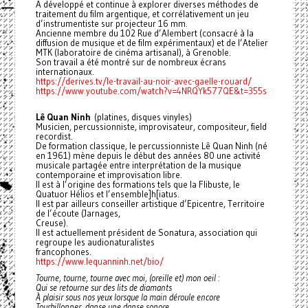
A développé et continue à explorer diverses méthodes de
traitement du film argentique, et corrélativement un jeu
d’instrumentiste sur projecteur 16 mm.
Ancienne membre du 102 Rue d’Alembert (consacré à la
diffusion de musique et de film expérimentaux) et de l’Atelier
MTK (laboratoire de cinéma artisanal), à Grenoble.
Son travail a été montré sur de nombreux écrans
internationaux.
https://derives.tv/le-travail-au-noir-avec-gaelle-rouard/
https://www.youtube.com/watch?v=4NRQYk577QE&t=355s
Lê Quan Ninh
(platines, disques vinyles)
Musicien, percussionniste, improvisateur, compositeur, field
recordist.
De formation classique, le percussionniste Lê Quan Ninh (né
en 1961) mène depuis le début des années 80 une activité
musicale partagée entre interprétation de la musique
contemporaine et improvisation libre.
Il est à l’origine des formations tels que la Flibuste, le
Quatuor Hélios et l’ensemble]h[iatus.
Il est par ailleurs conseiller artistique d’Epicentre, Territoire
de l’écoute (Jarnages,
Creuse).
Il est actuellement président de Sonatura, association qui
regroupe les audionaturalistes
francophones.
https://www.lequanninh.net/bio/
Tourne, tourne, tourne avec moi, (oreille et) mon oeil :
Qui se retourne sur des lits de diamants
À plaisir sous nos yeux lorsque la main déroule encore
Tourbillonner, danse une danse sonore,