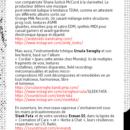
son compatriote Shane Justice McCord à la clarinette). Le
producteur délivre une musique
post-internet ludique à tendance TDAH, comme en attestent
ses différents albums sortis sur
Orange Milk Records. Un savant mélange entre structures
prog rock, textures ASMR
gluantes, envolées pop et satire EDM, synthés MIDI pour
casual gamers et avant-gardisme
électronique épique et déjanté.
https://andyloebs.bandcamp.com/
https://www.instagram.com/andy_loebs/
Mais aussi, l’instrumentiste tchèque
Ursula Sereghy
et son
live feutré, basé sur l’album
« Cordial » (paru cette année chez Mondoj). Ici de multiples
fragments de voix, textures
cristallines, rythmes disparates, field recordings
méconnaissables et autres micro-
compositions HD sont décomposées et remodelées en un
tout malicieux, harmonieux, libre
et lumineux.
https://ursulasereghy.bandcamp.com/
https://www.instagram.com/sereghyursula/
SLEEK FATA :
https://soundcloud.com/sleek-fata
https://www.instagram.com/sleekfata/
En ouverture, les morceaux vaporeux s’enchaineront sous
les mains précautionneuses de
Sleek Fata
et de votre serviteur
Erevan DJ
, dans la lignée de
« Cremation of Care » et « Herbe à Chat », leurs résidences
respectives sur LYL Radio.
https://soundcloud.com/erevandj