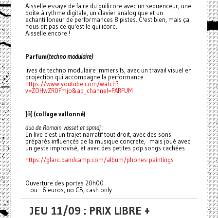
Aisselle essaye de faire du guilicore avec un sequenceur, une
boite à rythme digitale, un clavier analogique et un
echantilloneur de performances 8 pistes. C'est bien, mais ça
nous dit pas ce qu'est le guilicore.
Aisselle encore !
Parfum(
techno modulaire)
lives de techno modulaire immersifs, avec un travail visuel en
projection qui accompagne la performance
https://www.youtube.com/watch?
v=ZOHwZR0Fmjo&ab_channel=PARFUM
}ï{ (collage vallonné)
duo de Romain vasset et spmdj :
En live c'est un trajet narratif tout droit, avec des sons
préparés influencés de la musique concrete, mais joué avec
un geste improvisé, et avec des petites pop songs cachées
https://glarc.bandcamp.com/album/phones-paintings
Ouverture des portes 20h00
+ ou - 6 euros, no CB, cash only
JEU 11/09 : PRIX LIBRE +