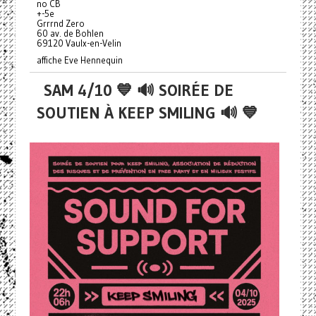
no CB
+-5e
Grrrnd Zero
60 av. de Bohlen
69120 Vaulx-en-Velin
affiche Eve Hennequin
SAM 4/10 💙 🔊 SOIRÉE DE
SOUTIEN À KEEP SMILING 🔊 💙