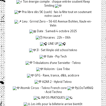
Ton énergie compte : chaque entrée soutient Keep
Smiling
Prix libre dès 5€ (cash) : fais la fête tout en soutenant
notre cause !
Lieu : Grrrnd Zero – 56-60 Avenue Bohlen, Vaulx-en-
Velin
Date : Samedi 4 octobre 2025
Horaires : 22h – 06h
LINE UP
JJ - Set Vinyle old school tekno
Xale - Psy Tech
Tribulations d'une Serviette - Tekno
Holorim - Live Tribe
GFG - Rave, trance, d&b, acidcore
AZAR 2 - Hybrid Tekno
Atomik Circus - Tekno French core
PyLOoTeKNiQ
- Acid Techno
INFOS PRATIQUES
Les info pour la billeterie arrive bientôt