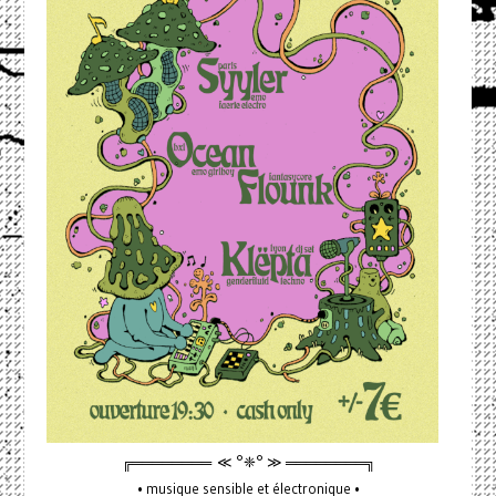
╔════════ ≪ °❈° ≫ ════════╗
• musique sensible et électronique •