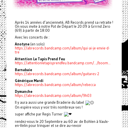
Après 14 années d’ancienneté, AB Records prend sa retraite !
On vous invite à notre Pot de Départ le 20.09 à Grrrnd Zero
(69) à partir de 18:00
Avec les concerts de :
Anotyne
(en solo)
https://abrecords.bandcamp.com/album/qui-ai-je-envie-d-
tre
Attention Le Tapis Prend Feu
https://attentionletapisprendfeu.bandcamp.com/.../boom...
Barnabaie
https://abrecords.bandcamp.com/album/guitares-2
Générique Mardi
https://abrecords.bandcamp.com/album/rebecca
Dymanche
https://abrecords.bandcamp.com/album/9h03
Il y aura aussi une grande Braderie du label
On espère vous y voir très nombreux-ses !
super affiche par Regis Turner
rendez-vous le 20 Septembre au 60 av. de Bohlen à Vaulx-
en-Velin pour trinquer et se dire au-revoir