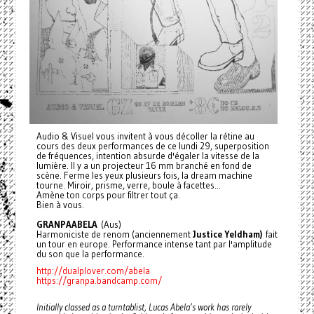
Audio & Visuel vous invitent à vous décoller la rétine au
cours des deux performances de ce lundi 29, superposition
de fréquences, intention absurde d'égaler la vitesse de la
lumière. Il y a un projecteur 16 mm branché en fond de
scène. Ferme les yeux plusieurs fois, la dream machine
tourne. Miroir, prisme, verre, boule à facettes...
Amène ton corps pour filtrer tout ça.
Bien à vous.
GRANPAABELA
(Aus)
Harmoniciste de renom (anciennement
Justice Yeldham)
fait
un tour en europe. Performance intense tant par l'amplitude
du son que la performance.
http://dualplover.com/abela
https://granpa.bandcamp.com/
Initially classed as a turntablist, Lucas Abela’s work has rarely