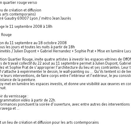
ieu de création et diffusion
es arts contemporains)
Pré Gaudry 69007 Lyon / métro Jean Jaurès
age le 11 septembre 2008 à 18h
r Rouge
ion du 11 septembre au 18 octobre 2008
tous les jours et toutes les nuits à partir de 18h
 invités / Julien Dupont + Gabriel Hernandez + Sophie Prat + Mise en lumière Lu
tion Quartier Rouge, invite quatre artistes à investir les espaces-vitrines de OffOff
 de travail collectif du 22 aout au 11 septembre permet à Julien Dupont, Gabrie
z et Sophie Prat de s’approprier l’architecture du lieu et ses contraintes. Leur t
f s'attache à expérimenter le dessin, le wall-painting ou … Qu’ils tentent ici de lie
re leurs interventions, de faire corps entre l’intérieur et l’extérieur, le jeu consis
distance de la peinture.
y met en lumière les espaces investis, et donne une visibilité aux œuvres en co
uit.
ir du vernissage :
grammation vidéo à partir de 22h.
formances ponctuent la soirée d’ouverture, avec entre autres des interventions
avega et ...
st un lieu de création et diffusion pour les arts contemporains