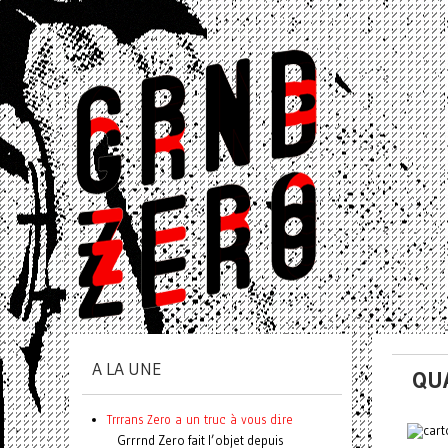
A LA UNE
QU
Trrrans Zero a un truc à vous dire
Grrrnd Zero fait l’objet depuis