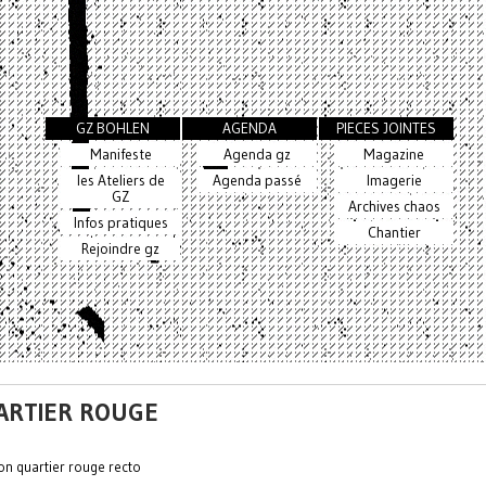
GZ BOHLEN
AGENDA
PIECES JOINTES
Manifeste
Agenda gz
Magazine
les Ateliers de
Agenda passé
Imagerie
GZ
Archives chaos
Infos pratiques
Chantier
Rejoindre gz
ARTIER ROUGE