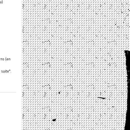
u)
rns (en
 suite".