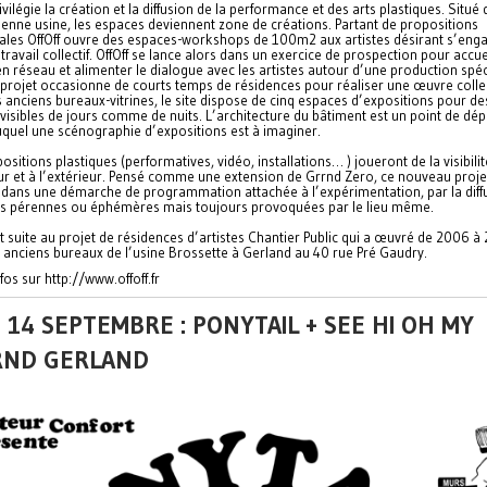
rivilégie la création et la diffusion de la performance et des arts plastiques. Situé
enne usine, les espaces deviennent zone de créations. Partant de propositions
iales OffOff ouvre des espaces-workshops de 100m2 aux artistes désirant s’eng
travail collectif. OffOff se lance alors dans un exercice de prospection pour accuei
n réseau et alimenter le dialogue avec les artistes autour d’une production spéc
projet occasionne de courts temps de résidences pour réaliser une œuvre collec
 anciens bureaux-vitrines, le site dispose de cinq espaces d’expositions pour de
isibles de jours comme de nuits. L’architecture du bâtiment est un point de dép
uquel une scénographie d’expositions est à imaginer.
ositions plastiques (performatives, vidéo, installations… ) joueront de la visibilit
eur et à l’extérieur. Pensé comme une extension de Grrnd Zero, ce nouveau proje
t dans une démarche de programmation attachée à l’expérimentation, par la diff
ns pérennes ou éphémères mais toujours provoquées par le lieu même.
ait suite au projet de résidences d’artistes Chantier Public qui a œuvré de 2006 
 anciens bureaux de l’usine Brossette à Gerland au 40 rue Pré Gaudry.
nfos sur http://www.offoff.fr
 14 SEPTEMBRE : PONYTAIL + SEE HI OH MY
ND GERLAND