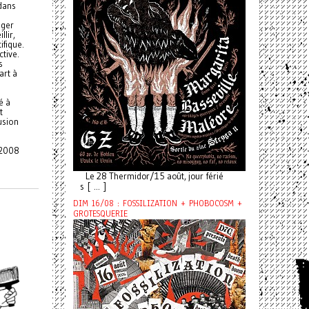
 dans
ager
llir,
ifique.
tive.
s
art à
é à
t
usion
à 2008
Le 28 Thermidor/15 août, jour férié
s [ ... ]
DIM 16/08 : FOSSILIZATION + PHOBOCOSM +
GROTESQUERIE