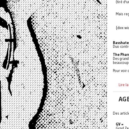
(tiré d'
Mais reg
{divx w
Basshate
Duo contre
The Phar
Des grands
beaucoup 
Pour voir 
Lire l
AG
Des articl
GV =
Grnd Ze