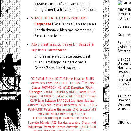
plusieurs mois d’une campagne de
dénigrement, à travers des prises de...
OffOff, l
(pour l
SURVIE DE L'ATELIER DES CANULARS
40 rue 
Cagnotte
L’Atelier des Canulars a eu
Verniss
une fin d'année bien mouvementée : -
Quartie
Fin octobre le lieu a...
Exposit
Alors c'est vrai, tu t'es enfin décidé à
visible 
rejoindre Grrrndzero?
Artistes
Si tu es arrivé sur cette page, c'est
L’exposi
que tu envisages de participer à
Un temps
Hernande
Grrrnd Zero. Merci, on va...
respecti
disjoind
COLDWAVE
PUNK
LO-FI
Pologne
Espagne
BLUES
tenir à 
Grrrnd Zero
Ibiza
POST
PROG
INTENSE
Îles Féroé
Lucas Go
Suisse
POST-ROCK
NO WAVE
Exposition
FOLK
chaque n
Allemagne
DRONE
TECHNO
STONER
France
DRUM
+++le so
Hongrie
BREAKCORE
Indonésie
WEIRDO
POP
Taiwan
Une pro
CLAP
Série
Belgique
BAROQUE
lab
Vidéo
Euskadi
Des per
Autriche
Pays-bas
Festival
Danemark
METAL
INDUS
Simon Fr
POST-PUNK
Magazine
Numérique
EXPE
Lettonie
ART
Hollande
HARDCORE
Afrique du Sud
ELECTROACOUSTIQUE
KRAUTROCK
GARAGE
OffOff e
Nouvelle-Zélande
JAZZ
Bar des capucins
Ghana
Mp3
Tadjikistan
Venezuela
Sahara
Australie
DANCE
SURF