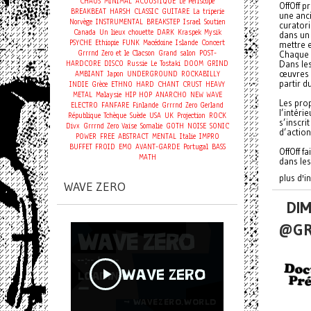
CHAOS
MINIMAL
ACOUSTIQUE
Le Periscope
OffOff p
BREAKBEAT
HARSH
CLASSIC
GUITARE
La triperie
une anci
Norvège
INSTRUMENTAL
BREAKSTEP
Israel
Soutien
curator
Canada
Un lieux chouette
DARK
Kraspek Mysik
dans un 
Concert
PSYCHE
Ethiopie
FUNK
Macédoine
Islande
mettre e
Grrrnd Zero et le Clacson
Grand salon
POST-
Chaque 
HARDCORE
DISCO
Russie
Le Tostaki
DOOM
GRIND
Dans les
œuvres v
AMBIANT
Japon
UNDERGROUND
ROCKABILLY
partir d
INDIE
Grèce
ETHNO
HARD
CHANT
CRUST
HEAVY
METAL
Malaysie
HIP HOP
ANARCHO
NEW WAVE
Les prop
ELECTRO
FANFARE
Finlande
Grrrnd Zero Gerland
l’intéri
République Tchèque
Suède
USA
UK
Projection
ROCK
s’inscri
Divx
Grrrnd Zero Vaise
Somalie
GOTH
NOISE
SONIC
d’actio
POWER
FREE
ABSTRACT
MENTAL
Italie
IMPRO
BUFFET FROID
EMO
AVANT-GARDE
Portugal
BASS
OffOff f
MATH
dans les
plus d'i
WAVE ZERO
DIM
@GR