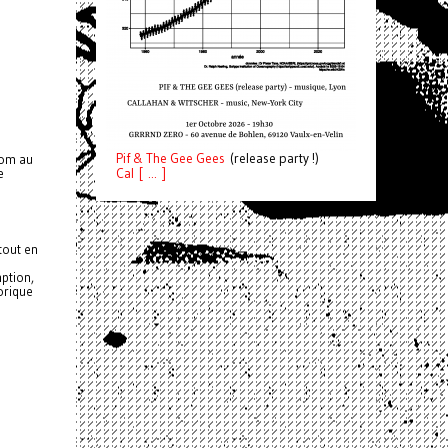
Pif
& The Gee Gees
(release party !)
nom au
e
C
a
l [ ... ]
s
tout en
ption,
orique