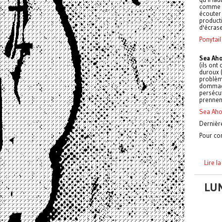
comme u
écouter
producti
d'écras
Ponytail
Sea Ah
(ils ont
duroux (
problème
dommage 
persécut
prennen
Sea Aho
Dernière
Pour con
Lire l
LUN