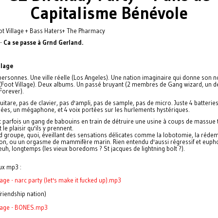
Capitalisme Bénévole
ot Village + Bass Haters+ The Pharmacy
 -
Ca se passe à Grnd Gerland.
llage
ersonnes. Une ville réelle (Los Angeles). Une nation imaginaire qui donne son 
(Foot Village). Deux albums. Un passé bruyant (2 membres de Gang wizard, un d
Forever).
uitare, pas de clavier, pas d'ampli, pas de sample, pas de micro. Juste 4 batterie
ées, un mégaphone, et 4 voix portées sur les hurlements hystériques.
t parfois un gang de babouins en train de détruire une usine à coups de massue 
 le plaisir qu'ils y prennent.
 groupe, quoi, éveillant des sensations délicates comme la lobotomie, la rédem
tion, ou un orgasme de mammifère marin. Rien entendu d'aussi régressif et euph
euh, longtemps (les vieux boredoms ? St jacques de lightning bolt ?).
ux mp3 :
lage - narc party (let's make it fucked up).mp3
 friendship nation)
llage - BONES.mp3