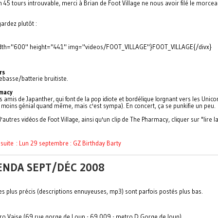
un 45 tours introuvable, merci à Brian de Foot Village ne nous avoir filé le morcea
ardez plutôt :
idth="600" height="441" img="videos/FOOT_VILLAGE"}FOOT_VILLAGE{/divx}
rs
basse/batterie bruitiste.
macy
 amis de Japanther, qui font de la pop idiote et bordélique lorgnant vers les Unico
moins génial quand même, mais c'est sympa). En concert, ça se punkifie un peu.
d'autres vidéos de Foot Village, ainsi qu'un clip de The Pharmacy, cliquer sur "lire la
a suite : Lun 29 septembre : GZ Birthday Barty
ENDA SEPT/DÉC 2008
es plus précis (descriptions ennuyeuses, mp3) sont parfois postés plus bas.
ro Vaise (69 rue gorge de Loup - 69 009 - metro D Gorge de loup)