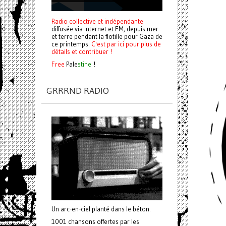
Radio collective et indépendante
diffusée via internet et FM, depuis mer
et terre pendant la flotille pour Gaza de
ce printemps.
C'est par ici pour plus de
détails et contribuer !
Free
Pale
stine
!
GRRRND RADIO
Un arc-en-ciel planté dans le béton.
1001 chansons offertes par les