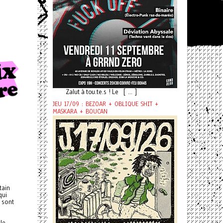
Zalut à tou.te.s ! Le [ ... ]
JEU 17/09 : BEZOAR + OBLIQUE SHIT +
MASKARA + BOUCAN
tain
qui
 sont
rle