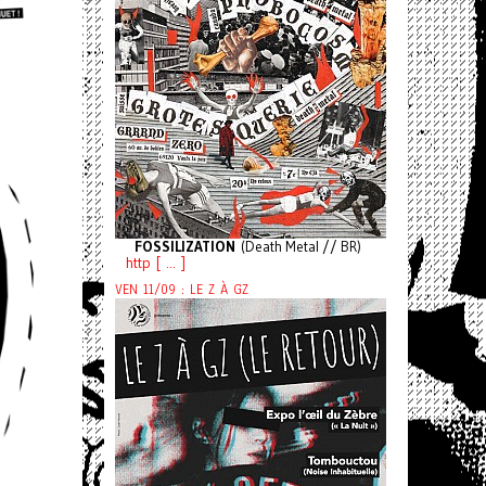
FOSSILIZATION
(Death Metal // BR)
http [ ... ]
VEN 11/09 : LE Z À GZ