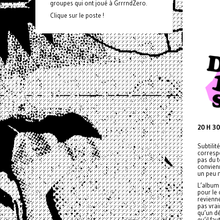
groupes qui ont joué à GrrrndZero.
Clique sur le poste !
20 H 30
Subtilit
corresp
pas du t
convien
un peu 
L’album
pour le 
revienne
pas vrai
qu’un dé
qu’il fa