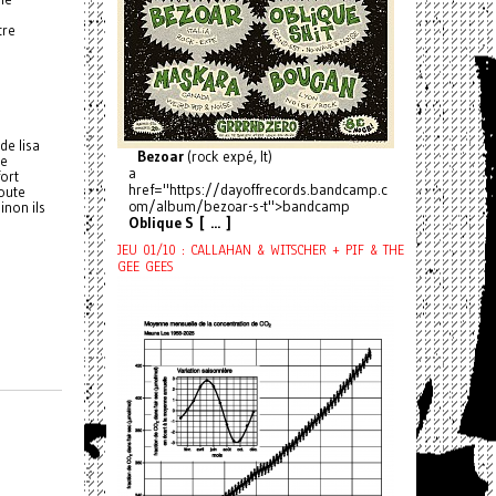
tre
de lisa
Bezoar
(rock expé, It)
Le
a
fort
href="https://dayoffrecords.bandcamp.c
toute
om/album/bezoar-s-t">bandcamp
inon ils
Oblique S [ ... ]
JEU 01/10 : CALLAHAN & WITSCHER + PIF & THE
GEE GEES