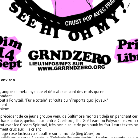
 environ
é, angoisse métaphysique et délicatesse sont des mots qui ne
ondent
out à Ponytail. "Furie totale" et "culte du n’importe quoi joyeux"
nent
mieux.
 précédent de ce jeune groupe venu de Baltimore montrait déjà un penchant cer
chaos coloré, quelque part entre Deerhoof, The Go! Team ou Polysics. Les voici 
nt avec Ice Cream Spiritual, très bon disque de pop punk foufou. Leurs textes ne
ment cruciaux : ils crient
luge rose fuchsia va s’abattre sur le monde (
Beg Waves
) ou
ut célébrer le corps électrique (
Celebrate the body electric
). En plus, la chanteuse hu