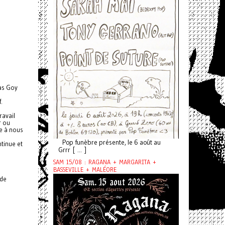
cas Goy
.
l
ravail
r ou
te à nous
Pop funèbre présente, le 6 août au
ntinue et
Grrr [ ... ]
SAM 15/08 : RAGANA + MARGARITA +
BASSEVILLE + MALÉORE
 de