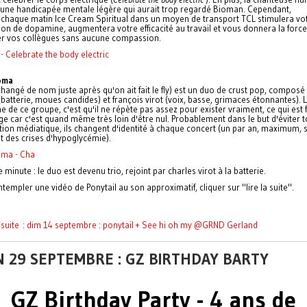
ne handicapée mentale légère qui aurait trop regardé Bioman. Cependant,
 chaque matin Ice Cream Spiritual dans un moyen de transport TCL stimulera vo
on de dopamine, augmentera votre efficacité au travail et vous donnera la force
er vos collègues sans aucune compassion.
 - Celebrate the body electric
oma
 changé de nom juste après qu'on ait fait le fly) est un duo de crust pop, composé 
batterie, moues candides) et françois virot (voix, basse, grimaces étonnantes). 
 de ce groupe, c'est qu'il ne répète pas assez pour exister vraiment, ce qui est 
car c'est quand même très loin d'être nul. Probablement dans le but d'éviter 
ion médiatique, ils changent d'identité à chaque concert (un par an, maximum, s
t des crises d'hypoglycémie).
ma - Cha
 minute : le duo est devenu trio, rejoint par charles virot à la batterie.
templer une vidéo de Ponytail au son approximatif, cliquer sur "lire la suite".
a suite : dim 14 septembre : ponytail + See hi oh my @GRND Gerland
 29 SEPTEMBRE : GZ BIRTHDAY BARTY
GZ Birthday Party - 4 ans de