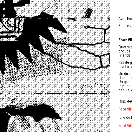
Avec Fo
5 euros
Foot Vi
Quatre p
groupe 
Friends 
Pas de g
martyris
On dirai
chantant
Un grand
la puni
depuis, 
Hop, de
Foot Vil
(tiré de
Foot Vi