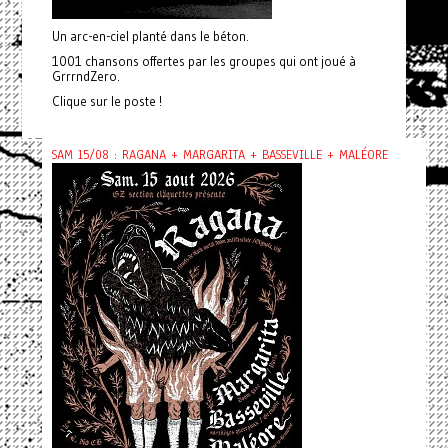
Un arc-en-ciel planté dans le béton.
1001 chansons offertes par les groupes qui ont joué à
GrrrndZero.
Clique sur le poste !
SAM 15/08 : RAGANA + MARGARITA + BASSEVILLE + MALÉORE