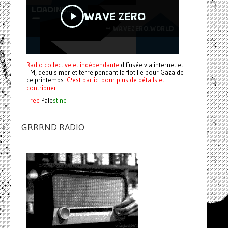
Radio collective et indépendante
diffusée via internet et
FM, depuis mer et terre pendant la flotille pour Gaza de
ce printemps.
C'est par ici pour plus de détails et
contribuer !
Free
Pale
stine
!
GRRRND RADIO