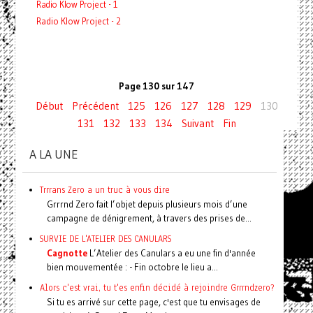
Radio Klow Project - 1
Radio Klow Project - 2
Page 130 sur 147
Début
Précédent
125
126
127
128
129
130
131
132
133
134
Suivant
Fin
A LA UNE
Trrrans Zero a un truc à vous dire
Grrrnd Zero fait l’objet depuis plusieurs mois d’une
campagne de dénigrement, à travers des prises de...
SURVIE DE L'ATELIER DES CANULARS
Cagnotte
L’Atelier des Canulars a eu une fin d'année
bien mouvementée : - Fin octobre le lieu a...
Alors c'est vrai, tu t'es enfin décidé à rejoindre Grrrndzero?
Si tu es arrivé sur cette page, c'est que tu envisages de