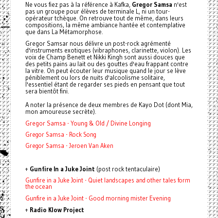
Ne vous fiez pas à la référence à Kafka,
Gregor
Samsa
n'est
pas un groupe pour élèves de terminale L, ni un tour-
opérateur tchèque. On retrouve tout de même, dans leurs
compositions, la même ambiance hantée et contemplative
que dans La Métamorphose.
Gregor
Samsar nous délivre un post-rock agrémenté
d'instruments exotiques (vibraphones, clarinette, violon). Les
voix de Champ Benett et Nikki Kingh sont aussi douces que
des petits pains au lait ou des gouttes d'eau frappant contre
la vitre. On peut écouter leur musique quand le jour se lève
péniblement ou lors de nuits d'alcoolisme solitaire,
l'essentiel étant de regarder ses pieds en pensant que tout
sera bientôt fini.
A noter la présence de deux membres de Kayo Dot (dont Mia,
mon amoureuse secrète).
Gregor Samsa - Young & Old / Divine Longing
Gregor Samsa - Rock Song
Gregor Samsa - Jeroen Van Aken
+
Gunfire In a Juke Joint
(post rock tentaculaire)
Gunfire in a Juke Joint - Quiet landscapes and other tales form
the ocean
Gunfire in a Juke Joint - Good morning mister Evening
+
Radio Klow Project