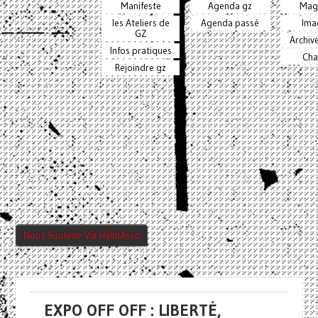
Manifeste
Agenda gz
Mag
les Ateliers de
Agenda passé
Ima
GZ
Archiv
Infos pratiques
Cha
Rejoindre gz
Nous Soutenir Via HelloAsso
EXPO OFF OFF : LIBERTÉ,