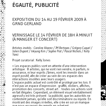
ÉGALITÉ, PUBLICITÉ
EXPOSITION DU 14 AU 19 FÉVRIER 2009 À
GRND GERLAND
VERNISSAGE LE 14 FÉVRIER DE 18H À MINUIT
(À MANGER ET CONCERT)
Artistes invités :
Caroline Alvarez / JM Bertoyas / Grégory Cuquel /
Julien Dupont / Inkyung Kim / Sophie Prat / Pascal Nichols / Kelly
Yanci
Projet curatorial : Kelly Jones
« Les espaces publics sont en attente d’une intervention
artistique : 8 artistes, qui ne vont rien vendre, ni parfum, ni
assurance, ni leur esprits /âmes, vont les investir dans un
esprit positif, afin de créer au sein de ces espaces des
interactions insolites avec leurs usagers.
L’espace public actuel est contrôlé et protégé par les lois. Il
n’est pas un espace d’expression : graffiti, stickers, affiches,
promotion des concerts, street art… toutes ces actions sont
en fait illégales. Cependant, un élément visuel véritablement
agressif y est très présent : la publicité, que les autorités ne
contestent jamais, qu’elle soit discriminatoire ou injuste. En
montrant des images irréelles, elle crée en soi un manque
que nous essayons de remplir en achetant .