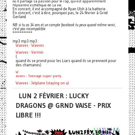
où il partage sa passion pour le rap, qui est apparemment
l'épicentre esthétique de sa vie.
En concert, il est accompagné de Ryan Ulsh à la batterie.
En concert, c'est à dire, pourquoi pas, le 24 février à Grnd
Gerland.
NB: si tu as 34 ans et un compte facebook tu peux quand même venir,
c'est pas incompatible
***********
mp3 mp3 mp3 :
Wavves - Wavves
Wavves - Vermin
(
quand ils se prend pour les Liars quand ils se prennent pour
des chamanes)
W
avves - Teenage super party
Wavves - Jetplane (staying on a)
LUN 2 FÉVRIER : LUCKY
DRAGONS @ GRND VAISE - PRIX
LIBRE !!!