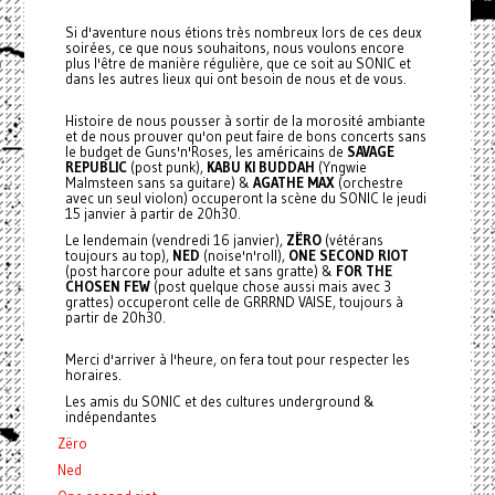
Si d'aventure nous étions très nombreux lors de ces deux
soirées, ce que nous souhaitons, nous voulons encore
plus l'être de manière régulière, que ce soit au SONIC et
dans les autres lieux qui ont besoin de nous et de vous.
Histoire de nous pousser à sortir de la morosité ambiante
et de nous prouver qu'on peut faire de bons concerts sans
le budget de Guns'n'Roses, les américains de
SAVAGE
REPUBLIC
(post punk),
KABU KI BUDDAH
(Yngwie
Malmsteen sans sa guitare) &
AGATHE MAX
(orchestre
avec un seul violon) occuperont la scène du SONIC le jeudi
15 janvier à partir de 20h30.
Le lendemain (vendredi 16 janvier),
ZËRO
(vétérans
toujours au top),
NED
(noise'n'roll),
ONE SECOND RIOT
(post harcore pour adulte et sans gratte) &
FOR THE
CHOSEN FEW
(post quelque chose aussi mais avec 3
grattes) occuperont celle de GRRRND VAISE, toujours à
partir de 20h30.
Merci d'arriver à l'heure, on fera tout pour respecter les
horaires.
Les amis du SONIC et des cultures underground &
indépendantes
Zëro
Ned