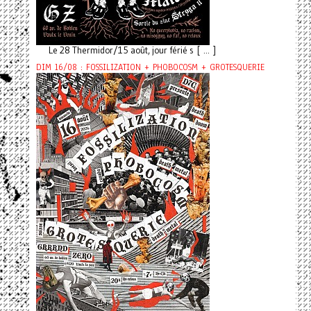
Le 28 Thermidor/15 août, jour férié s [ ... ]
DIM 16/08 : FOSSILIZATION + PHOBOCOSM + GROTESQUERIE