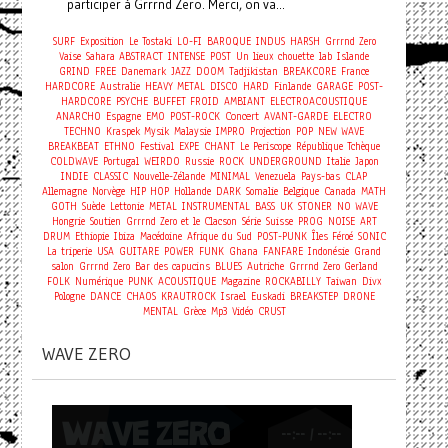
participer à Grrrnd Zero. Merci, on va...
SURF
Exposition
Le Tostaki
LO-FI
BAROQUE
INDUS
HARSH
Grrrnd Zero
Vaise
Sahara
ABSTRACT
INTENSE
POST
Un lieux chouette
lab
Islande
GRIND
FREE
Danemark
JAZZ
DOOM
Tadjikistan
BREAKCORE
France
HARDCORE
Australie
HEAVY METAL
DISCO
HARD
Finlande
GARAGE
POST-
HARDCORE
PSYCHE
BUFFET FROID
AMBIANT
ELECTROACOUSTIQUE
Concert
ANARCHO
Espagne
EMO
POST-ROCK
AVANT-GARDE
ELECTRO
TECHNO
Kraspek Mysik
Malaysie
IMPRO
Projection
POP
NEW WAVE
BREAKBEAT
ETHNO
Festival
EXPE
CHANT
Le Periscope
République Tchèque
COLDWAVE
Portugal
WEIRDO
Russie
ROCK
UNDERGROUND
Italie
Japon
INDIE
CLASSIC
Nouvelle-Zélande
MINIMAL
Venezuela
Pays-bas
CLAP
Allemagne
Norvège
HIP HOP
Hollande
DARK
Somalie
Belgique
Canada
MATH
GOTH
Suède
Lettonie
METAL
INSTRUMENTAL
BASS
UK
STONER
NO WAVE
Hongrie
Soutien
Grrrnd Zero et le Clacson
Série
Suisse
PROG
NOISE
ART
DRUM
Ethiopie
Ibiza
Macédoine
Afrique du Sud
POST-PUNK
Îles Féroé
SONIC
La triperie
USA
GUITARE
POWER
FUNK
Ghana
FANFARE
Indonésie
Grand
salon
Grrrnd Zero
Bar des capucins
BLUES
Autriche
Grrrnd Zero Gerland
FOLK
Numérique
PUNK
ACOUSTIQUE
Magazine
ROCKABILLY
Taiwan
Divx
Pologne
DANCE
CHAOS
KRAUTROCK
Israel
Euskadi
BREAKSTEP
DRONE
MENTAL
Grèce
Mp3
Vidéo
CRUST
WAVE ZERO