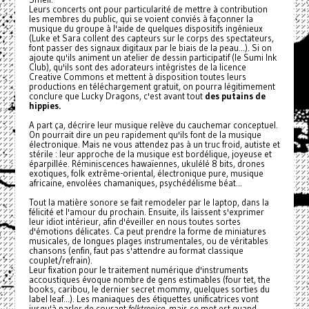
Leurs concerts ont pour particularité de mettre à contribution
les membres du public, qui se voient conviés à façonner la
musique du groupe à l'aide de quelques dispositifs ingénieux
(Luke et Sara collent des capteurs sur le corps des spectateurs,
font passer des signaux digitaux par le biais de la peau...). Si on
ajoute qu'ils animent un atelier de dessin participatif (le Sumi Ink
Club), qu'ils sont des adorateurs intégristes de la licence
Creative Commons et mettent à disposition toutes leurs
productions en téléchargement gratuit, on pourra légitimement
conclure que Lucky Dragons, c'est avant tout
des putains de
hippies.
A part ça, décrire leur musique relève du cauchemar conceptuel.
On pourrait dire un peu rapidement qu'ils font de la musique
électronique. Mais ne vous attendez pas à un truc froid, autiste et
stérile : leur approche de la musique est bordélique, joyeuse et
éparpillée. Réminiscences hawaïennes, ukulélé 8 bits, drones
exotiques, folk extrême-oriental, électronique pure, musique
africaine, envolées chamaniques, psychédélisme béat...
Tout la matière sonore se fait remodeler par le laptop, dans la
félicité et l'amour du prochain. Ensuite, ils laissent s'exprimer
leur idiot intérieur, afin d'éveiller en nous toutes sortes
d'émotions délicates. Ca peut prendre la forme de miniatures
musicales, de longues plages instrumentales, ou de véritables
chansons (enfin, faut pas s'attendre au format classique
couplet/refrain).
Leur fixation pour le traitement numérique d'instruments
accoustiques évoque nombre de gens estimables (four tet, the
books, caribou, le dernier secret mommy, quelques sorties du
label leaf...). Les maniaques des étiquettes unificatrices vont
jusqu'à parler de courant
folktronica
, mais ce mot est quand