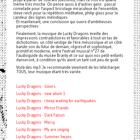
même très moche. On pense aussi à d'autres gens : pascal
comelade pour l'aspect bricolage miraculeux de l'ensemble,
steve reich pour la répétition méditative, philip glass pour la
candeur des lignes mélodiques.
Et maintenant, une conclusion qui ouvre d'ambitieuses
perspectives :
Finalement, la musique de Lucky Dragons éveille des
impressions contradictoires et favorables à tout un tas de
dichotomies: un côté vestige de l'ère mésozoïque et un côté
bande-son du futur de demain, régressif et sophistiqué,
primitif et moderne, entre l'extrait musical n°27 de
l'audioguide du musée Branly et ce sur quoi nos petit-enfants
danseront, à condition qu'ils aient un tant soit peu de goût.
Voilà des mp3. Je recommande vivement de les télécharger
TOUS, leur musique étant très variée.
Lucky Dragons - Givers
Lucky Dragons - new alium 1
Lucky Dragons - I keep waiting for earthquakes
Lucky Dragons - Mirror Friends
Lucky Dragons - Dark Falcon
Lucky Dragons - Mercy
Lucky Dragons - My are singing
Lucky Dragons - Summer Swans