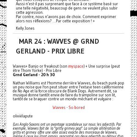
Aussi n’est-il pas surprenant que face à ce système basé sur
une telle négativité, beaucoup de gens ne veulent plus subir
cette agression.
Par contre, nous n’avons pas de choix. Comment exprimer
alors nos réflexions? …Par cette exposition ! »
Kelly Jones
MAR 24 : WAVVES @ GRND
GERLAND - PRIX LIBRE
Wavves+ Banjo or freakout (son
myspace
) + Une surprise (peut
être Thom Yorke) - Prix Libre
Grnd Gerland - 20 h 30
Nathan Williams est l'homme derrière Wavves, du beach punk pop
un peu noise que l'on peut situer entre l'extase teen californienne
de No Age et la force obscure de Blank Dogs. Autrement dit, sa
musique donne tantôt envie de faire du trampoline sur son lit,
tantôt de se braquer contre un monde méchant et vulgaire :
Wavves - So bored
oliviélapute
(Les Anglo-Saxons ont un avantage scandaleux sur nous: les adjectifs. Par
exemple, Wavves fait de la "gritty grimey pop". La simple allitération de
gritty et grimey offre une idée assez exacte des morceaux de Wavves,
même à ceux qui n'ont jamais rencontré ces deux adjectifs au détour d'un