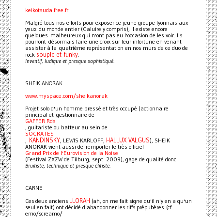
keikotsuda.free.fr
Malgré tous nos efforts pour exposer ce jeune groupe lyonnais aux
yeux du monde entier (Caluire y compris), il existe encore
quelques malheureux qui n'ont pas eu l'occasion de les voir. Ils
pourront désormais faire une croix sur leur infortune en venant
assister à la quatrième représentation en nos murs de ce duo de
souple et funky
rock
.
Inventif, ludique et presque sophistiqué.
SHEIK ANORAK
www.myspace.com/sheikanorak
Projet solo d'un homme pressé et très occupé (actionnaire
principal et gestionnaire de
GAFFER Rds
, guitariste ou batteur au sein de
SOCRATES
KANDINSKY
HALLUX VALGUS
,
, LEWIS KARLOFF,
), SHEIK
ANORAK vient aussi de remporter le très officiel
Grand Prix de l'Eurovision de la Noise
(Festival ZXZW de Tilburg, sept. 2009), gage de qualité donc.
Bruitiste, technique et presque élitiste.
CARNE
LLORAH
Ces deux anciens
(ah, on me fait signe qu'il n'y en a qu'un
seul en fait) ont décidé d'abandonner les riffs prépubères (cf.
emo/screamo/