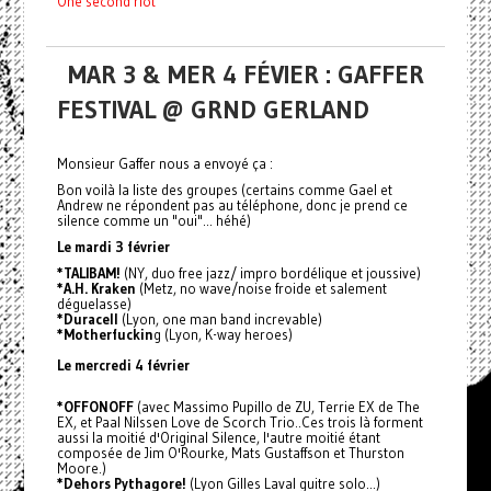
One second riot
MAR 3 & MER 4 FÉVIER : GAFFER
FESTIVAL @ GRND GERLAND
Monsieur Gaffer nous a envoyé ça :
Bon voilà la liste des groupes (certains comme Gael et
Andrew ne répondent pas au téléphone, donc je prend ce
silence comme un "oui"... héhé)
Le mardi 3 février
*TALIBAM!
(NY, duo free jazz/ impro bordélique et joussive)
*A.H. Kraken
(Metz, no wave/noise froide et salement
déguelasse)
*Duracell
(Lyon, one man band increvable)
*Motherfuckin
g (Lyon, K-way heroes)
Le mercredi 4 février
*OFFONOFF
(avec Massimo Pupillo de ZU, Terrie EX de The
EX, et Paal Nilssen Love de Scorch Trio..Ces trois là forment
aussi la moitié d'Original Silence, l'autre moitié étant
composée de Jim O'Rourke, Mats Gustaffson et Thurston
Moore.)
*Dehors Pythagore!
(Lyon Gilles Laval guitre solo...)