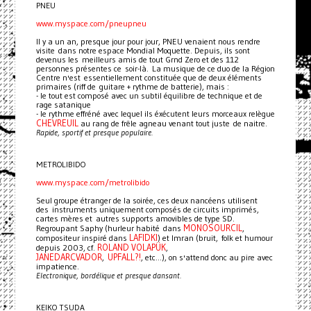
PNEU
www.myspace.com/pneupneu
Il y a un an, presque jour pour jour, PNEU venaient nous rendre
visite dans notre espace Mondial Moquette. Depuis, ils sont
devenus les meilleurs amis de tout Grnd Zero et des 112
personnes présentes ce soir-là. La musique de ce duo de la Région
Centre n'est essentiellement constituée que de deux éléments
primaires (riff de guitare + rythme de batterie), mais :
- le tout est composé avec un subtil équilibre de technique et de
rage satanique
- le rythme effréné avec lequel ils éxécutent leurs morceaux relègue
CHEVREUIL
au rang de frêle agneau venant tout juste de naitre.
Rapide, sportif et presque populaire.
METROLIBIDO
www.myspace.com/metrolibido
Seul groupe étranger de la soirée, ces deux nancéens utilisent
des instruments uniquement composés de circuits imprimés,
cartes mères et autres supports amovibles de type SD.
MONOSOURCIL
Regroupant Saphy (hurleur habité dans
,
LAFIDKI
compositeur inspiré dans
) et Imran (bruit, folk et humour
ROLAND VOLAPÜK
depuis 2003, cf.
,
JANEDARCVADOR
UPFALL?!
,
, etc...), on s'attend donc au pire avec
impatience.
Electronique, bordélique et presque dansant.
KEIKO TSUDA