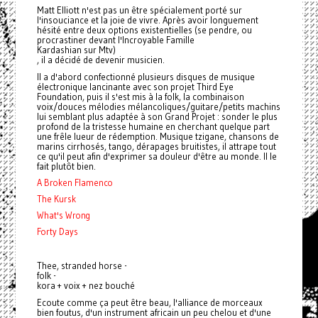
Matt Elliott n'est pas un être spécialement porté sur
l'insouciance et la joie de vivre. Après avoir longuement
hésité entre deux options existentielles (se pendre, ou
procrastiner devant l'Incroyable Famille
Kardashian sur Mtv)
, il a décidé de devenir musicien.
Il a d'abord confectionné plusieurs disques de musique
électronique lancinante avec son projet Third Eye
Foundation, puis il s'est mis à la folk, la combinaison
voix/douces mélodies mélancoliques/guitare/petits machins
lui semblant plus adaptée à son Grand Projet : sonder le plus
profond de la tristesse humaine en cherchant quelque part
une frêle lueur de rédemption. Musique tzigane, chansons de
marins cirrhosés, tango, dérapages bruitistes, il attrape tout
ce qu'il peut afin d'exprimer sa douleur d'être au monde. Il le
fait plutôt bien.
A Broken Flamenco
The Kursk
What's Wrong
Forty Days
Thee, stranded horse -
folk -
kora + voix + nez bouché
Ecoute comme ça peut être beau, l'alliance de morceaux
bien foutus, d'un instrument africain un peu chelou et d'une