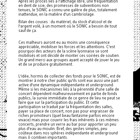
Après les procès liés à l'affichage libre, une fréquentation
en dent de scie, des promesses de subventions non
tenues, le SONIC a connu une galère de plus, totalement
inattendue, en la matière d'un cambriolage.
Bilan des couses : du matériel, du stock d'alcool et de
l'argent volé, à un moment où le SONIC a besoin de tout
sauf de ça.
Ces malheurs auront eu au moins une conséquence
appréciable, mobiliser les forces et les attentions. C'est
pourquoi des acteurs de la scène lyonnaise se sont
mobilisés et ont décidé de monter ces soirées de soutien.
Un grand merci aux groupes ayant accepté de jouer le jeu
et de se produire gratuitement.
L'idée, hormis de collecter des fonds pour le SONIC, est de
montrer à notre cher public qu'ils sont eux aussi une part
active d'une dynamique indépendante et underground.
Même si les mécanismes liés à la pérennité d'une salle de
concert dépendent malheureusement en partie de fonds
publics, la survie immédiate de ce genre de lieu ne peut se
faire que sur la participation du public. Et cette
participation se traduit par la fréquentation des salles,
payer sa place de concert, non pas pour engraisser de
riches promoteurs (quel beau fantasme parfois encore
vivace) mais pour couvrir les frais inhérents à ces mêmes
concerts, prendre un verre au bar pour apporter un peu
plus d'eau au moulin. Bref, des gestes simples, peu
coûteux dans nos sphères indépendante et underground
mais ô combien importants.