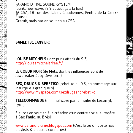
+
PARANOID TIME SOUND-SYSTEM
(punk, new wave, r'n'r et tout ça à la fois)
@ CSA, 18 rue des Tables Claudiennes, Pentes de la Croix-
Rousse
Gratuit, mais bar en soutien au CSA.
SAMEDI 31 JANVIER:
LOUISE MITCHELS
(jazz-punk attack du 9.3)
http://louisemitchels.free.fr/
LE COEUR NOIR
(de Metz, dont les influences vont de
Jawbreaker à Joy Division...)
SEX, DRUGS & REBETIKO
(rebetiko du 9.3, en hommage aux
insurgé-e-s grec-que-s)
http://www.myspace.com/sexdrugsandrebetiko
TELECOMMANDE
(minimal wave par la moitié de Lexomyl,
Lyon)
5 euros en soutien à la création d'un centre social autogéré
à Sao Paulo, au Brésil.
www.paranoid-time.blogspot.com
(c'est là où on poste nos
playlists & d'autres conneries)