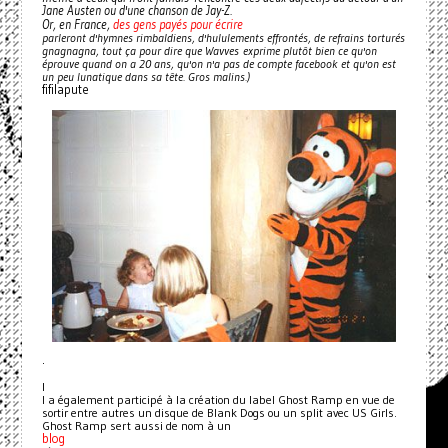
Jane Austen ou d'une chanson de Jay-Z.
des gens payés pour écrire
Or, en France,
parleront d'hymnes rimbaldiens, d'hululements effrontés, de refrains torturés
gnagnagna, tout ça pour dire que Wavves exprime plutôt bien ce qu'on
éprouve quand on a 20 ans, qu'on n'a pas de compte facebook et qu'on est
un peu lunatique dans sa tête. Gros malins.)
fifilapute
.
I
l a également participé à la création du label Ghost Ramp en vue de
sortir entre autres un disque de Blank Dogs ou un split avec US Girls.
Ghost Ramp sert aussi de nom à un
blog