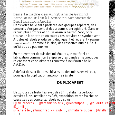
𝙳𝚊𝚗𝚜 𝚕𝚎 𝚌𝚊𝚍𝚛𝚎 𝚍𝚎𝚜 𝚟𝚒𝚗𝚐𝚝 𝚊𝚗𝚜 𝚍𝚎 𝙶𝚛𝚛𝚛𝚗𝚍
𝚉𝚎𝚛𝚘𝙴𝚗 𝚜𝚘𝚞𝚝𝚒𝚎𝚗 à 𝚕'𝙰𝚛𝚖𝚘𝚒𝚛𝚎 𝙰𝚞𝚝𝚘𝚗𝚘𝚖𝚎 𝚍𝚎
𝙳𝚞𝚙𝚕𝚒𝚌𝚊𝚝𝚒𝚘𝚗 𝙰𝚞𝚍𝚒𝚘
Dans votre belle salle préférée des groupes répètent, des
concerts s'organisent et des albums s'enregistrent. Dans un
recoin plus sombre et poussiéreux à Grrrnd Zero, on y
trouve un laboratoire où toutes ces activités se synthétisent.
Artistes et labels produisent, dupliquent et réparent - 𝓶𝓪𝓷𝓾
𝓶𝓪𝓷𝓸 𝓶𝓸𝓵𝓸 - comme à l'usine, des cassettes audios. Sauf
qu’ici pas de patronxnes.
En mouvement depuis des millénaires, le matériel de
fabrication commence à s'épuiser, les bandes magnétiques
ralentissent et on aimerait remettre à neuf notre belle
A.A.D.A.
A défaut de sacrifier des chèvres ou des ministres véreux,
pour que la duplication autonome résiste :
𝗗𝗨𝗣𝗟𝗜𝗖𝗔𝗙𝗘𝗦𝗧
Deux jours de festivités avec dès 14h : atelier tape-loop,
activités funz, installations A/V, exposition, vente fraiche de
cassettes des concerts, labels et distros
(
@ab_records_
,
@arsenic.solaris
,
@lenfantpneu
,
@guerilla_casset
@_.imlf._
,
@la.harelle
,
@maghreb_k7_club__
,
@matiere_super
,
@stellarfreq
+++)