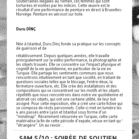
souterraines illégales au Yémen, ces femmes qui sont
torturées et violées par les milices. Cette œuvre est le
résultat d’une performance de peinture en direct à Bruxelles-
Norvège. Peinture en aérosol sur toile.
Duru DİNÇ
Née à Istanbul, Duru Dinç fonde sa pratique sur les concepts
de guérison et de
rétablissement. Depuis quelques années, elle travaille
principalement sur la vidéo-performance, la photographie et
les objets trouvés. Elle se concentre sur l'impact physique et
cognitif de la vie quotidienne, en particulier de la vie en
Turquie. Elle partage les sentiments communs que nous
rencontrons intuitivement en tant que société, en traitant de
questions sociales telles que le blocage, l'entre-deux, la
fermeture-ouverture, etc. Elle crée des installations et des
compositions qui se concentrent sur les motifs et les objets
répétitifs que nous rencontrons dans notre vie quotidienne et
abstrait ces objets, qui ont une certaine utilité, de leur but
assigné. Pour cette exposition, elle a créé une carte fictive qui
se compose de récits personnels. Celle-ci met en lumière les
4 ans passés entre Lyon et Istanbul sous forme d’un
“mindmap”. Récemment retournée en Turquie, cette carte
matérialise la fin de cette période d’expate, vécue en tant qu '
“étrangère”. Un au revoir…
SAM 5/10 : SOIRÉE DE SOUTIEN