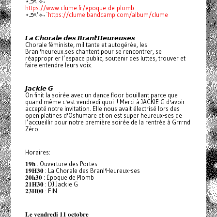
⋆౨ৎ˚⟡˖ ࣪
https://www.clume.fr/epoque-de-plomb
⋆౨ৎ˚⟡˖ ࣪
https://clume.bandcamp.com/album/clume
𝙇𝙖 𝘾𝙝𝙤𝙧𝙖𝙡𝙚 𝙙𝙚𝙨 𝘽𝙧𝙖𝙣𝙡'𝙃𝙚𝙪𝙧𝙚𝙪𝙨𝙚𝙨
Chorale féministe, militante et autogérée, les
Branl'heureux.ses chantent pour se rencontrer, se
réapproprier l’espace public, soutenir des luttes, trouver et
faire entendre leurs voix.
𝙅𝙖𝙘𝙠𝙞𝙚 𝙂
On finit la soirée avec un dance floor bouillant parce que
quand même c'est vendredi quoi !! Merci à JACKIE G d'avoir
accepté notre invitation. Elle nous avait électrisé lors des
open platines d'Oshumare et on est super heureux-ses de
l’accueillir pour notre première soirée de la rentrée à Grrrnd
Zéro.
Horaires:
𝟏𝟗𝐡 : Ouverture des Portes
𝟏𝟗𝐇𝟑𝟎 : La Chorale des Branl'Heureux-ses
𝟐𝟎𝐡𝟑𝟎 : Époque de Plomb
𝟐𝟏𝐇𝟑𝟎 : DJ Jackie G
𝟐𝟑𝐇𝟎𝟎 : FIN
𝐋𝐞 𝐯𝐞𝐧𝐝𝐫𝐞𝐝𝐢 𝟏𝟏 𝐨𝐜𝐭𝐨𝐛𝐫𝐞