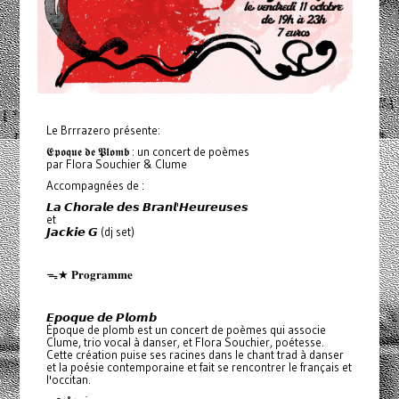
Le Brrrazero présente:
𝕰𝖕𝖔𝖖𝖚𝖊 𝖉𝖊 𝕻𝖑𝖔𝖒𝖇 : un concert de poèmes
par Flora Souchier & Clume
Accompagnées de :
𝙇𝙖 𝘾𝙝𝙤𝙧𝙖𝙡𝙚 𝙙𝙚𝙨 𝘽𝙧𝙖𝙣𝙡'𝙃𝙚𝙪𝙧𝙚𝙪𝙨𝙚𝙨
et
𝙅𝙖𝙘𝙠𝙞𝙚 𝙂 (dj set)
ᯓ★ 𝐏𝐫𝐨𝐠𝐫𝐚𝐦𝐦𝐞
𝙀𝙥𝙤𝙦𝙪𝙚 𝙙𝙚 𝙋𝙡𝙤𝙢𝙗
Époque de plomb est un concert de poèmes qui associe
Clume, trio vocal à danser, et Flora Souchier, poétesse.
Cette création puise ses racines dans le chant trad à danser
et la poésie contemporaine et fait se rencontrer le français et
l'occitan.