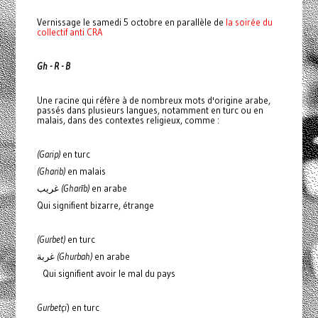
Vernissage le samedi 5 octobre en parallèle de
la soirée du
collectif anti CRA
Gh - R - B
Une racine qui réfère à de nombreux mots d'origine arabe,
passés dans plusieurs langues, notamment en turc ou en
malais, dans des contextes religieux, comme :
(Garip)
en turc
(Gharib)
en malais
‎غريب
(Gharīb)
en arabe
Qui signifient bizarre, étrange
(Gurbet)
en turc
‎غربة
(Ghurbah)
en arabe
Qui signifient avoir le mal du pays
Gurbetçi
) en turc