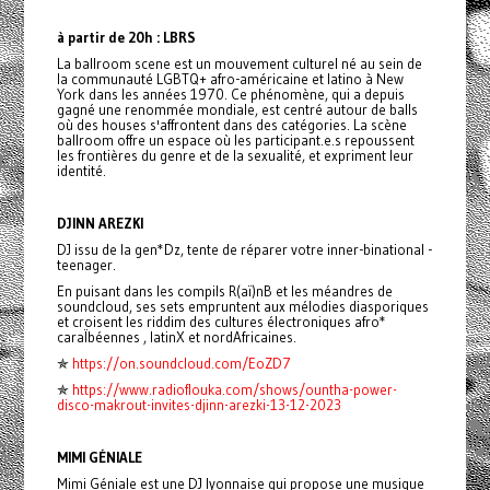
à partir de 20h : LBRS
La ballroom scene est un mouvement culturel né au sein de
la communauté LGBTQ+ afro-américaine et latino à New
York dans les années 1970. Ce phénomène, qui a depuis
gagné une renommée mondiale, est centré autour de balls
où des houses s'affrontent dans des catégories. La scène
ballroom offre un espace où les participant.e.s repoussent
les frontières du genre et de la sexualité, et expriment leur
identité.
DJINN AREZKI
DJ issu de la gen*Dz, tente de réparer votre inner-binational -
teenager.
En puisant dans les compils R(aï)nB et les méandres de
soundcloud, ses sets empruntent aux mélodies diasporiques
et croisent les riddim des cultures électroniques afro*
caraÏbéennes , latinX et nordAfricaines.
✯
https://on.soundcloud.com/EoZD7
✯
https://www.radioflouka.com/shows/ountha-power-
disco-makrout-invites-djinn-arezki-13-12-2023
MIMI GÉNIALE
Mimi Géniale est une DJ lyonnaise qui propose une musique