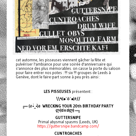
cet automne, les pisseuses viennent gâcher la fête et
pulvériser l'ambiance pour une soirée d'anniversaire qui
s'annonce des plus mémorables. on casse la porte du saloon
pour faire entrer nos potes : !!! six !!! groupes de Leeds à
Genève, dont le faire-part sonne à peu près ainsi :
LES PISSEUSES
présentent :
\\٩(๑`ȏ´๑)۶//
╔═ (ง •̀_•́)ง WRECKING YOUR 20th BIRTHDAY PARTY
ლ(ಠ∧ಠლ) ═╗
GUTTERSNIPE
Primal abysmal spasms (Leeds, UK)
https://guttersnipe.bandcamp.com/
CUNTROACHES