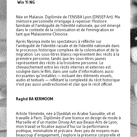
Win Yi NG
:
Née en Malaisie. Diplômée de l’ENSBA Lyon (DNSEP Art). Ma
mémoire personnelle m'engage à repenser l'histoire
familiale et l'ambiguïté de l'identité nationale, qui ont émergé
dans le contexte de la colonisation et de l'immigration en
tant que Malaisienne-Chinoise.
Après Nyonya invite les spectateurs à réfléchir sur
l'ambiguïté de l'identité raciale et de l'identité nationale dans
le processus historique complexe de la colonisation et de la
migration. Les sous-titres blancs représentent des récits à la
première personne, tandis que les sous-titres jaunes
représentent des récits à la troisième personne. Le
chevauchement entre les récits internes et externes est
souligné dans le film, dans une suite d’informations aussi
écrasantes qu’instables — incluant des éléments visuels,
audio et textuels — reflétant la complexité du récit historique
n'est pas aussi unidirectionnel et clair que le récit officiel.
Raghd BA KERMOOM
:
Artiste Yéménite, née à Djeddah en Arabie Saoudite, vit et
travaille à Paris. Diplômée d’une licence en design de mode à
Marseille et d’un master Dnsep Art aux Beaux-Arts de Lyon,
mon travail se focalise aujourd’hui sur la performance
poétique, minimaliste et précaire. Avec peu de moyens mais
beaucoup d’engagement, j’explore la présence corporelle et