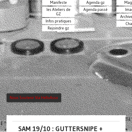
Manifeste
Agenda gz
Mag
les Ateliers de
Agenda passé
Ima
GZ
Archiv
Infos pratiques
Cha
Rejoindre gz
Nous Soutenir Via HelloAsso
SAM 19/10 : GUTTERSNIPE +