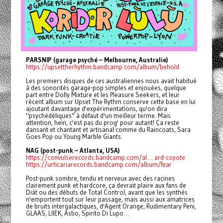
PARSNIP (garage psyché – Melbourne, Australie)
https://upsettherhythm.bandcamp.com/album/behold
Les premiers disques de ces australiennes nous avait habitué
à des sonorités garage-pop simples et enjouées, quelque
part entre Dolly Mixture et les Pleasure Seekers, et leur
récent album sur Upset The Rythm conserve cette base en lui
ajoutant davantage d'expérimentations, qu'on dira
"psychédéliques" à défaut d'un meilleur terme. Mais
attention, hein, c'est pas du prog' pour autant! Ça reste
dansant et chantant et artisanal comme du Raincoats, Sara
Goes Pop ou Young Marble Giants.
NAG (post-punk – Atlanta, USA)
https://convulserecords.bandcamp.com/al ... ard-coyote
https://urticariarecords.bandcamp.com/album/fear
Post-punk sombre, tendu et nerveux avec des racines
clairement punk et hardcore, ça devrait plaire aux fans de
Diät ou des débuts de Total Control, avant que les synthés
n'emportent tout sur leur passage, mais aussi aux amatrices
de bruits intergalactiques, d'Agent Orange, Rudimentary Peni,
GLAAS, LIIEK, Astio, Spirito Di Lupo…