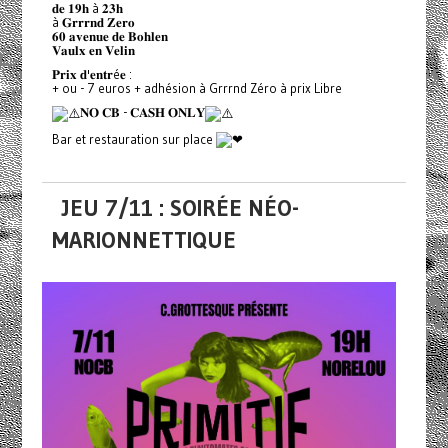
𝐝𝐞 𝟏𝟗𝐡 à 𝟐𝟑𝐡
à 𝐆𝐫𝐫𝐫𝐧𝐝 𝐙𝐞𝐫𝐨
𝟔𝟎 𝐚𝐯𝐞𝐧𝐮𝐞 𝐝𝐞 𝐁𝐨𝐡𝐥𝐞𝐧
𝐕𝐚𝐮𝐥𝐱 𝐞𝐧 𝐕𝐞𝐥𝐢𝐧
𝐏𝐫𝐢𝐱 𝐝'𝐞𝐧𝐭𝐫é𝐞 :
+ ou - 7 euros + adhésion à Grrrnd Zéro à prix Libre
𝐍𝐎 𝐂𝐁 - 𝐂𝐀𝐒𝐇 𝐎𝐍𝐋𝐘
Bar et restauration sur place
JEU 7/11 : SOIRÉE NÉO-
MARIONNETTIQUE