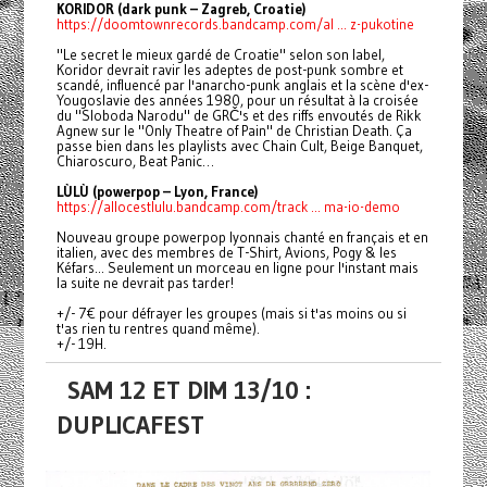
KORIDOR (dark punk – Zagreb, Croatie)
https://doomtownrecords.bandcamp.com/al ... z-pukotine
"Le secret le mieux gardé de Croatie" selon son label,
Koridor devrait ravir les adeptes de post-punk sombre et
scandé, influencé par l'anarcho-punk anglais et la scène d'ex-
Yougoslavie des années 1980, pour un résultat à la croisée
du "Sloboda Narodu" de GRČ's et des riffs envoutés de Rikk
Agnew sur le "Only Theatre of Pain" de Christian Death. Ça
passe bien dans les playlists avec Chain Cult, Beige Banquet,
Chiaroscuro, Beat Panic…
LÙLÙ (powerpop – Lyon, France)
https://allocestlulu.bandcamp.com/track ... ma-io-demo
Nouveau groupe powerpop lyonnais chanté en français et en
italien, avec des membres de T-Shirt, Avions, Pogy & les
Kéfars... Seulement un morceau en ligne pour l'instant mais
la suite ne devrait pas tarder!
+/- 7€ pour défrayer les groupes (mais si t'as moins ou si
t'as rien tu rentres quand même).
+/- 19H.
SAM 12 ET DIM 13/10 :
DUPLICAFEST