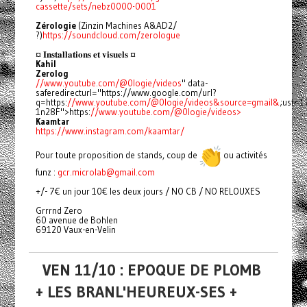
cassette/sets/nebz0000-0001
Zérologie
(Zinzin Machines A&AD2/
?)
https://soundcloud.com/zerologue
¤ 𝐈𝐧𝐬𝐭𝐚𝐥𝐥𝐚𝐭𝐢𝐨𝐧𝐬 𝐞𝐭 𝐯𝐢𝐬𝐮𝐞𝐥𝐬 ¤
Kahil
Zerolog
//www.youtube.com/@0logie/videos
" data-
saferedirecturl="https://www.google.com/url?
q=https:
//www.youtube.com/@0logie/videos&source=gmail&
;ust=
1n28F">https:
//www.youtube.com/@0logie/videos>
Kaamtar
https://www.instagram.com/kaamtar/
Pour toute proposition de stands, coup de
ou activités
funz :
gcr.microlab@gmail.com
+/- 7€ un jour 10€ les deux jours / NO CB / NO RELOUXES
Grrrnd Zero
60 avenue de Bohlen
69120 Vaux-en-Velin
VEN 11/10 : EPOQUE DE PLOMB
+ LES BRANL'HEUREUX-SES +