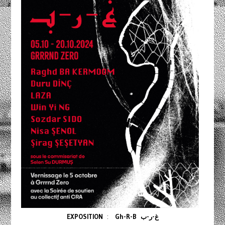
EXPOSITION
:
Gh-R-B
غ-ر-ب