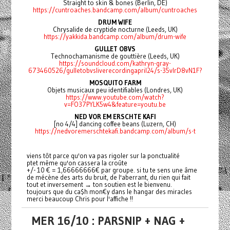
Straight to skin & bones (Berlin, DE)
https://cuntroaches.bandcamp.com/album/cuntroaches
DRUM WIFE
Chrysalide de cryptide nocturne (Leeds, UK)
https://yakkida.bandcamp.com/album/drum-wife
GULLET OBVS
Technochamanisme de gouttière (Leeds, UK)
https://soundcloud.com/kathryn-gray-
673460526/gulletobvsliverecordingapril24/s-35vlrD8vN1F?
MOSQUITO FARM
Objets musicaux peu identifiables (Londres, UK)
https://www.youtube.com/watch?
v=FO37PYLK5w4&feature=youtu.be
NED VOR EM ERSCHTE KAFI
[no 4/4] dancing coffee beans (Luzern, CH)
https://nedvoremerschtekafi.bandcamp.com/album/s-t
viens tôt parce qu'on va pas rigoler sur la ponctualité
ptet même qu'on cassera la croûte
+/- 10 € = 1,66666666€ par groupe. si tu te sens une âme
de mécène des arts du bruit, de l'aberrant, du rien qui fait
tout et inversement
→
ton soutien est le bienvenu.
toujours que du ca$h mon€y dans le hangar des miracles
merci beaucoup Chris pour l'affiche !!
MER 16/10 : PARSNIP + NAG +