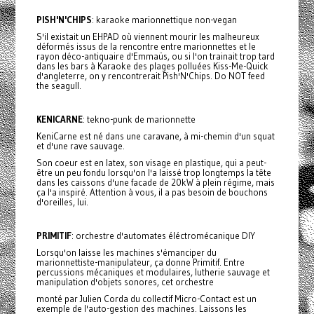
PISH'N'CHIPS
: karaoke marionnettique non-vegan
S'il existait un EHPAD où viennent mourir les malheureux
déformés issus de la rencontre entre marionnettes et le
rayon déco-antiquaire d'Emmaüs, ou si l'on trainait trop tard
dans les bars à Karaoke des plages polluées Kiss-Me-Quick
d'angleterre, on y rencontrerait Pish'N'Chips. Do NOT feed
the seagull.
KENICARNE
: tekno-punk de marionnette
KeniCarne est né dans une caravane, à mi-chemin d'un squat
et d'une rave sauvage.
Son coeur est en latex, son visage en plastique, qui a peut-
être un peu fondu lorsqu'on l'a laissé trop longtemps la tête
dans les caissons d'une facade de 20kW à plein régime, mais
ça l'a inspiré. Attention à vous, il a pas besoin de bouchons
d'oreilles, lui.
PRIMITIF
: orchestre d'automates éléctromécanique DIY
Lorsqu'on laisse les machines s'émanciper du
marionnettiste-manipulateur, ça donne Primitif. Entre
percussions mécaniques et modulaires, lutherie sauvage et
manipulation d'objets sonores, cet orchestre
monté par Julien Corda du collectif Micro-Contact est un
exemple de l'auto-gestion des machines. Laissons les