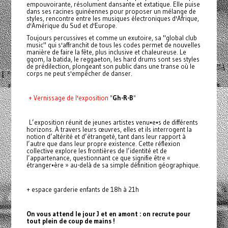
empouvoirante, résolument dansante et extatique. Elle puise
dans ses racines guinéennes pour proposer un mélange de
styles, rencontre entre les musiques électroniques d'Afrique,
d'Amérique du Sud et d'Europe.
Toujours percussives et comme un exutoire, sa "global club
music" qui s'affranchit de tous les codes permet de nouvelles
manière de faire la fête, plus inclusive et chaleureuse. Le
gqom, la batida, le reggaeton, les hard drums sont ses styles
de prédilection, plongeant son public dans une transe où le
corps ne peut s'empêcher de danser.
+ Vernissage de l'exposition "
Gh-R-B
"
L’exposition réunit de jeunes artistes venu•e•s de différents
horizons. À travers leurs œuvres, elles et ils interrogent la
notion d’altérité et d’étrangeté, tant dans leur rapport à
l’autre que dans leur propre existence. Cette réflexion
collective explore les frontières de l’identité et de
l’appartenance, questionnant ce que signifie être «
étranger•ère » au-delà de sa simple définition géographique.
+ espace garderie enfants de 18h à 21h
On vous attend le jour J et en amont : on recrute pour
tout plein de coup de mains !