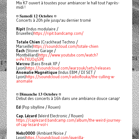
Mix K7 ouvert à toustes pour ambiancer le hall tout l'après-
midi !
¤ 𝐒𝐚𝐦𝐞𝐝𝐢 𝟏𝟐 𝐎𝐜𝐭𝐨𝐛𝐫𝐞 ¤
Concerts à 20h pile jusqu'au dernier tromé
Ripit
(Indus modulaire /
Bruxelles)
https://ripit.bandcamp.com/
Totale Chien
(Crackhead Techno /
Marseille)
https://soundcloud.com/totale-chien
Each
(Stoner Garage /
Montbéliard)
https://www.youtube.com/watch?
v=Pe7XUOqSJPE
Warzou
(Bass Break XP /
Lyon)
https://soundcloud.com/warzouk/sets/releases
Anomalie Magnétique
(Indus EBM / DJ SET /
Lyon)
https://soundcloud.com/radioflouka/the-culling-w-
anomalie
¤ 𝐃𝐢𝐦𝐚𝐧𝐜𝐡𝐞 𝟏𝟑 𝐎𝐜𝐭𝐨𝐛𝐫𝐞 ¤
Début des concerts à 16h dans une ambiance douce canap'
Ed
(Pop sibylline / Rouen)
Cap. Lézard
(Weird Electronic / Rouen)
https://caplezard.bandcamp.com/album/the-weird-journey-
of-cap-lezard-vol-i
Nebz0000
(Ambiant Noise /
Lyon)
https://soundcloud.com/guerilla-