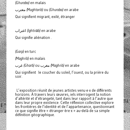
(Ghuraba)
en malais
‎مغترب
(Mughtarib)
ou
(Ghuraba)
en arabe
Qui signifient migrant, exilé, étranger
‎اغتراب
(Ightirāb)
en arabe
Qui signifie aliénation .
(Garp)
en turc
(Maghrib)
en malais
‎غرب
(Gharb)
ou مغرب
(Maghrib)
en arabe
Qui signifient le coucher du soleil, l’ouest, ou la prière du
soir.
L’exposition réunit de jeunes artistes venu·e·x de différents
horizons. À travers leurs œuvres, iels interrogent la notion
d’altérité et d’étrangeté, tant dans leur rapport à l’autre que
dans leur propre existence. Cette réflexion collective explore
les frontières de l’identité et de l’appartenance, questionnant
ce que signifie être « étranger·ère·x » au-delà de sa simple
définition géographique.