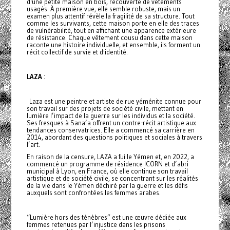
d'une petite maison en bois, recouverte de vêtements
usagés. À première vue, elle semble robuste, mais un
examen plus attentif révèle la fragilité de sa structure. Tout
comme les survivants, cette maison porte en elle des traces
de vulnérabilité, tout en affichant une apparence extérieure
de résistance. Chaque vêtement cousu dans cette maison
raconte une histoire individuelle, et ensemble, ils forment un
récit collectif de survie et d'identité.
LAZA
:
Laza est une peintre et artiste de rue yéménite connue pour
son travail sur des projets de société civile, mettant en
lumière l’impact de la guerre sur les individus et la société.
Ses fresques à Sana’a offrent un contre-récit artistique aux
tendances conservatrices. Elle a commencé sa carrière en
2014, abordant des questions politiques et sociales à travers
l’art.
En raison de la censure, LAZA a fui le Yémen et, en 2022, a
commencé un programme de résidence ICORN et d’abri
municipal à Lyon, en France, où elle continue son travail
artistique et de société civile, se concentrant sur les réalités
de la vie dans le Yémen déchiré par la guerre et les défis
auxquels sont confrontées les femmes arabes.
“Lumière hors des ténèbres” est une œuvre dédiée aux
femmes retenues par l’injustice dans les prisons