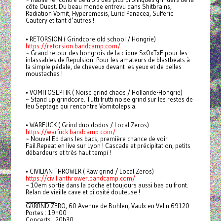
côte Ouest. Du beau monde entrevu dans Shitbrains,
Radiation Vomit, Hyperemesis, Lurid Panacea, Sulferic
Cautery et tant d’autres !
• RETORSION ( Grindcore old school / Hongrie)
https://retorsion.bandcamp.com/
~ Grand retour des hongrois de la clique SxOxTxE pour les
inlassables de Repulsion. Pour les amateurs de blastbeats à
la simple pédale, de cheveux devant les yeux et de belles
moustaches !
• VOMITOSEPTIK ( Noise grind chaos / Hollande-Hongrie)
~ Stand up grindcore. Tutti frutti noise grind sur les restes de
feu Septage qui rencontre Vomitolepsia.
• WARFUCK ( Grind duo dodos / Local Zeros)
https://warfuck.bandcamp.com/
~ Nouvel Ep dans les bacs, première chance de voir
Fail.Repeat en live sur Lyon ! Cascade et précipitation, petits
débardeurs et très haut tempi !
• CIVILIAN THROWER ( Raw grind / Local Zeros)
https://civilianthrower.bandcamp.com/
~ 10em sortie dans la poche et toujours aussi bas du front.
Relan de vieille cave et pilosité douteuse !
__________
GRRRND ZERO, 60 Avenue de Bohlen, Vaulx en Velin 69120
Portes : 19h00
Concerts : 20h30