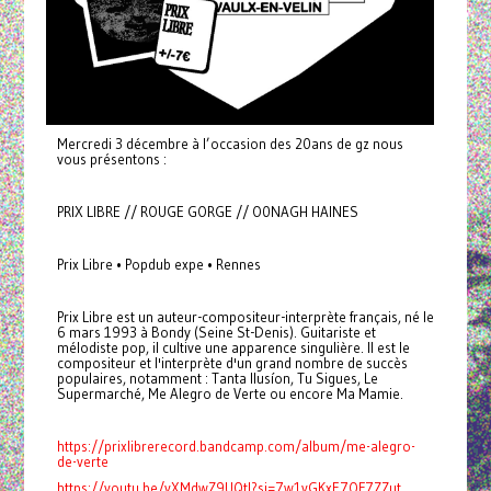
Mercredi 3 décembre à l’occasion des 20ans de gz nous
vous présentons :
PRIX LIBRE // ROUGE GORGE // O0NAGH HAINES
Prix Libre • Popdub expe • Rennes
Prix Libre est un auteur-compositeur-interprète français, né le
6 mars 1993 à Bondy (Seine St-Denis). Guitariste et
mélodiste pop, il cultive une apparence singulière. Il est le
compositeur et l'interprète d'un grand nombre de succès
populaires, notamment : Tanta Ilusíon, Tu Sigues, Le
Supermarché, Me Alegro de Verte ou encore Ma Mamie.
https://prixlibrerecord.bandcamp.com/album/me-alegro-
de-verte
https://youtu.be/yXMdwZ9UQtI?si=7w1yGKxE7OF7ZZut