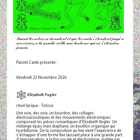
𝒬𝓊𝒶𝓃𝒹 𝓁𝑒𝓈 𝒶𝓇𝒷𝓇𝑒𝓈 𝓈𝑒 𝒹𝑒𝓃𝓊𝒹𝑒𝓃𝓉 𝑒𝓉 𝓆𝓊𝑒 𝓁𝑒𝓈 𝓃𝓊𝒾𝓉𝓈 𝓈’𝑒𝓉𝑒𝓃𝒹𝑒𝓃𝓉 𝒿𝓊𝓈𝓆𝓊’𝒶
𝓃𝑜𝓈 𝒸𝑜𝑒𝓊𝓇𝓈, 𝒶 𝓉𝒶 𝑔𝒶𝓊𝒸𝒽𝑒 𝓋𝑒𝒾𝓁𝓁𝑒 𝓊𝓃𝑒 𝓁𝒶𝓃𝓉𝑒𝓇𝓃𝑒 𝓆𝓊𝒾 𝓃𝑒 𝓈’𝑒𝓉𝑒𝒾𝓃𝒹𝓇𝒶
𝒿𝒶𝓂𝒶𝒾𝓈
Panotii Cantii présente :
Vendredi 22 Novembre 2024
𝑬𝒍𝒊𝒛𝒂𝒃𝒆𝒕𝒉 𝑽𝒐𝒈𝒍𝒆𝒓
rituel lyrique - Tolosa
Une voix, des voix, un bourdon, des collages
électroacoustiques et des mouvements électroniques
composent les pièces romantiques d’Elizabeth Vogler. Un
mélange épais mais diaphane, un bouillon organique qui
tourbillonne. De la composition au live vient l’expérience de
s’échapper d’une forme fixe laissant place à une grande part
d’improvisation, à la fois vocale et électronique, guidée par