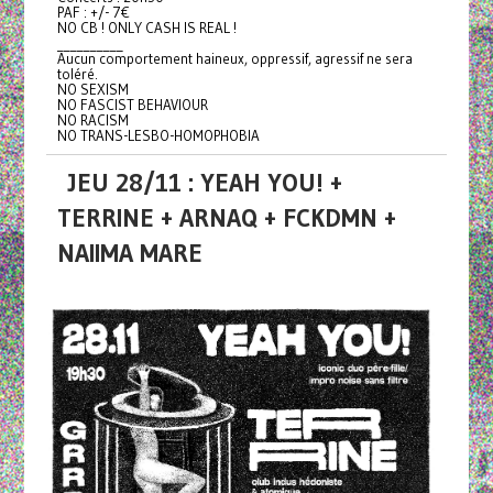
PAF : +/- 7€
NO CB ! ONLY CASH IS REAL !
__________
Aucun comportement haineux, oppressif, agressif ne sera
toléré.
NO SEXISM
NO FASCIST BEHAVIOUR
NO RACISM
NO TRANS-LESBO-HOMOPHOBIA
JEU 28/11 : YEAH YOU! +
TERRINE + ARNAQ + FCKDMN +
NAIIMA MARE