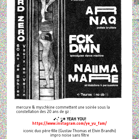
mercure & myschkine commettent une soirée sous la
constellation des 20 ans de gz :
➶-͙˚ ༘✶ YEAH YOU!
https://www.instagram.com/ye_yu_fam/
iconic duo père-fille (Gustav Thomas et Elvin Brandhi)
impro noise sans filtre