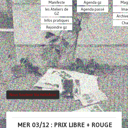
Manifeste
Agenda gz
Mag
les Ateliers de
Agenda passé
Ima
GZ
Archiv
Infos pratiques
Cha
Rejoindre gz
Nous Soutenir Via HelloAsso
MER 03/12 : PRIX LIBRE + ROUGE