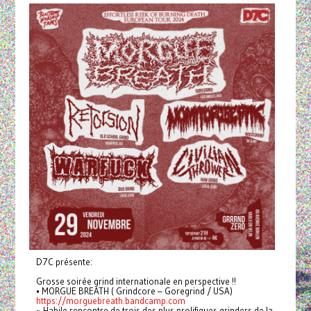
D7C présente:
Grosse soirée grind internationale en perspective !!
• MORGUE BREATH ( Grindcore – Goregrind / USA)
https://morguebreath.bandcamp.com
~ Habile rencontre de trois des plus prolifiques grinders de la