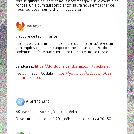
tordue guitare délicate et nous accompagne sur le chemin de
ronces. Un album qui sort bientôt saura nous empêcher de
nous fourvoyer sur le chemin pavé d’or.
𝔇𝔬𝔯𝔡𝔬𝔤𝔫𝔢
tradcore de teuf - France
Ils ont déjà enflammée deux fois le dancefloor GZ. Avec un
son impitoyable et un banjo comme fil d’ariane, Dordogne
revient nous faire naviguer entre techno et noise rurale.
bandcamp:
https://dordogne.bandcamp.com/track/ajat
live au Frisson Acidulé :
https://youtu.be/KzL1BvWnoC8?
feature=shared
À Grrrnd Zero
60 avenue de Bohlen, Vaulx-en-Velin
Ouverture des portes à 20H, début des concerts à 20H30