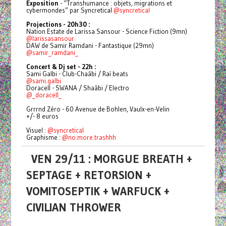
Exposition
- “Transhumance : objets, migrations et
cybermondes” par Syncretical
@syncretical
Projections - 20h30 :
Nation Estate de Larissa Sansour - Science Fiction (9mn)
@larissasansour
DAW de Samir Ramdani - Fantastique (29mn)
@samir_ramdani_
Concert & Dj set - 22h :
Sami Galbi - Club-Chaâbi / Raï beats
@sami.galbi
Doracell - SWANA / Shaâbi / Electro
@_doracell_
Grrrnd Zéro - 60 Avenue de Bohlen, Vaulx-en-Velin
+/- 8 euros
Visuel :
@syncretical
Graphisme :
@no.more.trashhh
VEN 29/11 : MORGUE BREATH +
SEPTAGE + RETORSION +
VOMITOSEPTIK + WARFUCK +
CIVILIAN THROWER