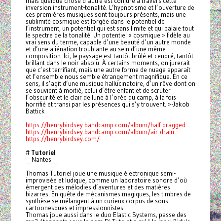
mais quelque chose d’autre est conjuré à travers cette
inversion instrument-tonalité. L’hypnotisme et l’ouverture de
ces premières musiques sont toujours présents, mais une
sublimité cosmique est forgée dans le potentiel de
l’instrument, un potentiel qui est sans limite et qui balaie tout
le spectre de la tonalité. Un potentiel « cosmique » fidèle au
vrai sens du terme, capable d’une beauté d’un autre monde
et d’une aliénation troublante au sein d’une même
composition. Ici, le paysage est tantôt brûlé et cendré, tantôt
brillant dans le noir absolu. À certains moments, on jurerait
que c’est terrifiant, mais une autre forme de nuage apparaît
et l’ensemble nous semble étrangement magnifique. En ce
sens, il s’agit d’une musique hallucinatoire, d’un rêve dont on
se souvient à moitié, celui d’être enfant et de scruter
l’obscurité et le clair de lune à l’orée du camp, à la fois
horrifié et transi par les présences qui s’y trouvent. »-Jakob
Battick
https://henrybirdsey.bandcamp.com/album/half-dragged
https://henrybirdsey.bandcamp.com/album/air-drain
https://henrybirdsey.com/
#
Tutoriel
__Nantes__
Thomas Tutoriel joue une musique électronique semi-
improvisée et ludique, comme un laboratoire sonore d’où
émergent des mélodies d’aventures et des matières
bizarres. En quête de mécanismes magiques, les timbres de
synthèse se mélangent à un curieux corpus de sons
cartoonesques et impressionnistes.
Thomas joue aussi dans le duo Elastic Systems, passe des