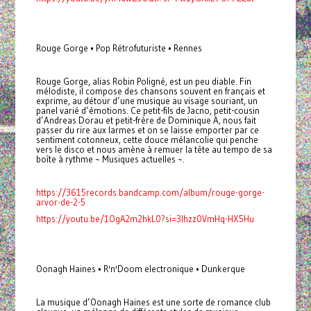
Rouge Gorge • Pop Rétrofuturiste • Rennes
Rouge Gorge, alias Robin Poligné, est un peu diable. Fin
mélodiste, il compose des chansons souvent en français et
exprime, au détour d’une musique au visage souriant, un
panel varié d’émotions. Ce petit-fils de Jacno, petit-cousin
d’Andreas Dorau et petit-frère de Dominique A, nous fait
passer du rire aux larmes et on se laisse emporter par ce
sentiment cotonneux, cette douce mélancolie qui penche
vers le disco et nous amène à remuer la tête au tempo de sa
boîte à rythme ~ Musiques actuelles ~.
https://3615records.bandcamp.com/album/rouge-gorge-
arvor-de-2-5
https://youtu.be/1OgA2m2hkL0?si=3lhzz0VmHq-HX5Hu
Oonagh Haines • R'n'Doom electronique • Dunkerque
La musique d’Oonagh Haines est une sorte de romance club