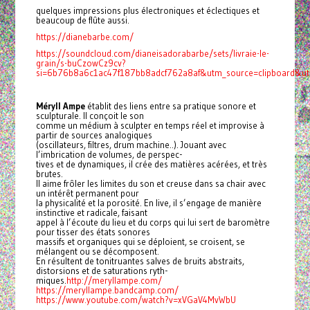
quelques impressions plus électroniques et éclectiques et
beaucoup de flûte aussi.
https://dianebarbe.com/
https://soundcloud.com/dianeisadorabarbe/sets/livraie-le-
grain/s-buCzowCz9cv?
si=6b76b8a6c1ac47f187bb8adcf762a8af&utm_source=clipboard&ut
Méryll Ampe
établit des liens entre sa pratique sonore et
sculpturale. Il conçoit le son
comme un médium à sculpter en temps réel et improvise à
partir de sources analogiques
(oscillateurs, filtres, drum machine..). Jouant avec
l’imbrication de volumes, de perspec-
tives et de dynamiques, il crée des matières acérées, et très
brutes.
Il aime frôler les limites du son et creuse dans sa chair avec
un intérêt permanent pour
la physicalité et la porosité. En live, il s’engage de manière
instinctive et radicale, faisant
appel à l’écoute du lieu et du corps qui lui sert de baromètre
pour tisser des états sonores
massifs et organiques qui se déploient, se croisent, se
mélangent ou se décomposent.
En résultent de tonitruantes salves de bruits abstraits,
distorsions et de saturations ryth-
miques.
http://meryllampe.com/
https://meryllampe.bandcamp.com/
https://www.youtube.com/watch?v=xVGaV4MvWbU