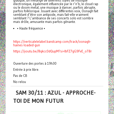
glauque, un mélange de différents styles de musique
électronique, également influencée par le r’n’b, le cloud rap
ou le doom metal, une musique à danser, parfois abrupte,
parfois folklorique. Jouant avec différentes voix, Oonagh fait
semblant d’être son antipode, mais fait-elle vraiment
semblant ? L’ambiance de ses concerts solo est sombre
mais drôle, amusante mais parfois gênante.
• Haute fréquence •
https://verticalelelabel.bandcamp.com/track/oonagh-
haines-loaded-gun
https://youtu.be/8qkcc0dQupM?si=IbFZ7gG9FvE_oT8r
Ouverture des portes à 19h30
Entrée à prix libre.
Pas de CB
No relou
SAM 30/11 : AZUL - APPROCHE-
TOI DE MON FUTUR