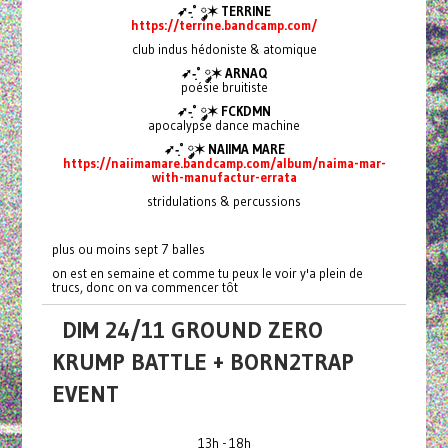
➶-͙˚ ༘✶ TERRINE
https://terrine.bandcamp.com/
club indus hédoniste & atomique
➶-͙˚ ༘✶ ARNAQ
poésie bruitiste
➶-͙˚ ༘✶ FCKDMN
apocalypse dance machine
➶-͙˚ ༘✶ NAIIMA MARE
https://naiimamare.bandcamp.com/album/naima-mar-
with-manufactur-errata
stridulations & percussions
plus ou moins sept 7 balles
on est en semaine et comme tu peux le voir y'a plein de
trucs, donc on va commencer tôt
DIM 24/11 GROUND ZERO
KRUMP BATTLE + BORN2TRAP
EVENT
13h - 18h