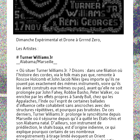
Dimanche Expérimental et Drone à Grrrnd Zero,
Les Artistes :
#
Turner Williams Jr
__Alabama/Marseille__
« Où situer Turner Williams Jr. ? Disons : dans une filiation où
l’histoire des cordes, via le folk mais pas que, remonte à
Roscoe Holcomb et John Jacob Niles (peu importe qu’ils ne
jouent pas exactement des mêmes instruments, voire qu’ils
les aient construits eux-mêmes ou pas), avant qu’elle ne soit
prolongée par John Fahey, Robbie Basho, Peter Walker, ou
enrichie par les effets propres à Sandy Bull, chez qui les
Appalaches, l’Inde ou l’esprit de certaines ballades
d’influence celte cohabitent sans anicroches avec des
structures répétitives, et pourquoi pas bruitistes. De ces
derniers, Turner Williams Jr. prolonge le syncrétisme depuis
Marseille où il séjourne depuis qu’il a quitté les États-Unis et
son Alabama natal. D’ailleurs, son instrument de
prédilection, le shahi baaja, est d’origine indienne, ce qui
explique pourquoi certains de ses nombreux
enregistrements à tirage limité évoquent un Orient