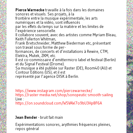
Pierce Warnecke
travaille à la fois dans les domaines
sonores et visuels. Ses projets, à la
frontière entre la musique expérimentale, les arts
numériques et la vidéo, sont influencés
par les effets du temps sur la matière et les limites de
l’expérience sensorielle.
Il collabore souvent, avec des artistes comme Myriam Bleau,
Keith Fullerton Whitman,
Frank Bretschneider, Matthew Biederman etc, présentant
son travail sous forme de per-
formances, de concerts et d’installations à Rewire, CTM,
Elektra, Mutek, ZKM, etc.
Il est co-commissaire d’emittermicro label et festival (Berlin)
et du Signal Festival (Drome).
Sa musique a été publiée sur Raster (DE), Room40 (AU) et
Contour Editions (US), et il est
représenté par l’agence DISK à Berlin.
https://www.instagram.com/piercewarnecke/
https://raster-media.net/shop/sonopeutic-smooth-sailing
Live :
https://on.soundcloud.com/W5VAW7o9bU3Hp8F6A
Jean Bender
- bruit fait main
Expérimentations sonores, arythmies fréquences pleines,
repos général