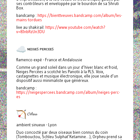
ses contrôleurs et enveloppée par le bourdon de sa Shruti
Box.
bandcamp :
https://bienttveuves.bandcamp.com/album/les-
mains-tordues
live au shakirail:
https://www.youtube.com/watch?
v=8JnbRzUn3DU
ɴᴇɪɢᴇꜱ ᴘᴇʀᴄᴇᴇꜱ
flamenco expé - France et Andalousie
Comme un grand soleil dans un jour d’hiver blanc et froid,
Neiges Percées a scotché les Panotii à la PLS. Voix,
castagnettes et musique électronique, elle joue seule d’un
dispositif aussi minimaliste que généreux.
bandcamp :
https://neigespercees.bandcamp.com/album/neiges-perc-
es
𝓞𝓻f𝓮𝓾
ambient sinueux - Lyon
Duo concocté par deux oiseaux bien connus du coin
(Tombouctou, Schleu Sulphat’Ketamine…), Orpheu prend sa