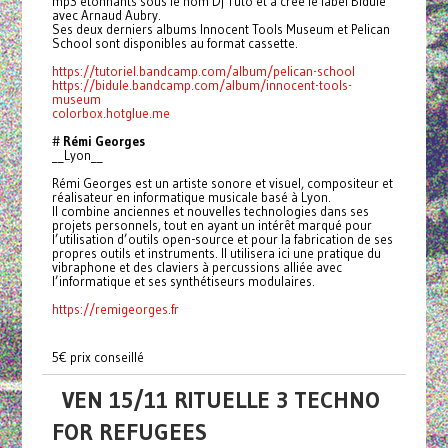
mp3 étonnants sous le nom Dj Tuto et a créé le label Bidule
avec Arnaud Aubry.
Ses deux derniers albums Innocent Tools Museum et Pelican
School sont disponibles au format cassette.
https://tutoriel.bandcamp.com/album/pelican-school
https://bidule.bandcamp.com/album/innocent-tools-
museum
colorbox.hotglue.me
#
Rémi Georges
__Lyon__
Rémi Georges est un artiste sonore et visuel, compositeur et
réalisateur en informatique musicale basé à Lyon.
Il combine anciennes et nouvelles technologies dans ses
projets personnels, tout en ayant un intérêt marqué pour
l’utilisation d’outils open-source et pour la fabrication de ses
propres outils et instruments. Il utilisera ici une pratique du
vibraphone et des claviers à percussions alliée avec
l’informatique et ses synthétiseurs modulaires.
https://remigeorges.fr
5€ prix conseillé
VEN 15/11 RITUELLE 3 TECHNO
FOR REFUGEES