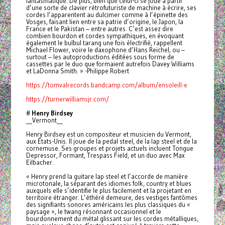
fantasmatique. De plus, bien que celui-ci se joue à partir
d’une sorte de clavier rétrofuturiste de machine à écrire, ses
cordes l’apparentent au dulcimer comme à l’épinette des
Vosges, faisant lien entre sa patrie d’origine, le Japon, la
France et le Pakistan – entre autres. C’est assez dire
combien bourdon et cordes sympathiques, en évoquant
également le bulbul tarang une fois électrifié, rappellent
Michael Flower, voire le daxophone d’Hans Reichel, ou –
surtout – les autoproductions éditées sous forme de
cassettes par le duo que formaient autrefois Davey Williams
et LaDonna Smith. » -Philippe Robert
https://tomvalrecords.bandcamp.com/album/ensoleill-e
https://turnerwilliamsjr.com/
#
Henry Birdsey
__Vermont__
Henry Birdsey est un compositeur et musicien du Vermont,
aux États-Unis. Il joue de la pedal steel, de la lap steel et de la
cornemuse. Ses groupes et projets actuels incluent Tongue
Depressor, Formant, Trespass Field, et un duo avec Max
Eilbacher.
« Henry prend la guitare lap steel et l’accorde de manière
microtonale, la séparant des idiomes folk, country et blues
auxquels elle s’identifie le plus facilement et la projetant en
territoire étranger. L’éthéré demeure, des vestiges fantômes
des signifiants sonores américains les plus classiques du «
paysage », le twang résonnant occasionnel et le
bourdonnement du métal glissant sur les cordes métalliques,