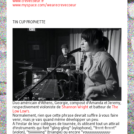
www.crevecoeur.fr
www.myspace.com/wearecrevecoeur
TIN CUP PROPHETTE
Duo américain d'Athens, Georgie, composé d'Amanda et Jeremy,
respectivement violoniste de
Shannon Wright
et batteur de
The
Low Low's
.
Normalement, rien que cette phrase devrait suffire à vous faire
venir, mais je vais quand même développer un peu.
A l'instar de leur collègues de tournée, ils utilisent tout un attirail
d'instruments qui font "gling-gling" (xylophone), "frrrrt-frrrrrt"
(violon), "tiiiiiiiiiiiing" (triangle) ou encore "vouuuuuuuuuuu-