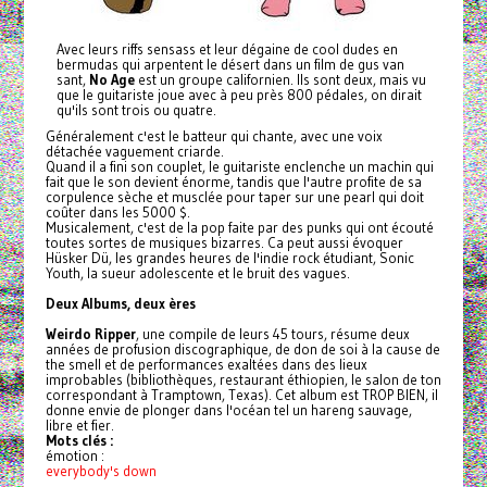
Avec leurs riffs sensass et leur dégaine de cool dudes en
bermudas
qui arpentent le désert dans un film de gus van
sant,
No Age
est un groupe californien. Ils sont deux, mais vu
que le guitariste joue avec à peu près 800 pédales, on dirait
qu'ils sont trois ou quatre.
Généralement c'est le batteur qui chante, avec une voix
détachée vaguement criarde.
Quand il a fini son couplet, le guitariste enclenche un machin qui
fait que le son devient énorme, tandis que l'autre profite de sa
corpulence sèche et musclée pour taper sur une pearl qui doit
coûter dans les 5000 $.
Musicalement, c'est de la pop faite par des punks qui ont écouté
toutes sortes de musiques bizarres. Ca peut aussi évoquer
Hüsker Dü, les grandes heures de l'indie rock étudiant, Sonic
Youth, la sueur adolescente et le bruit des vagues.
Deux Albums, deux ères
Weirdo Ripper
, une compile de leurs 45 tours, résume deux
années de profusion discographique, de don de soi à la cause de
the smell et de performances exaltées dans des lieux
improbables (bibliothèques, restaurant éthiopien, le salon de ton
correspondant à Tramptown, Texas). Cet album est TROP BIEN, il
donne envie de plonger dans l'océan tel un hareng sauvage,
libre et fier.
Mots clés :
émotion :
everybody's down