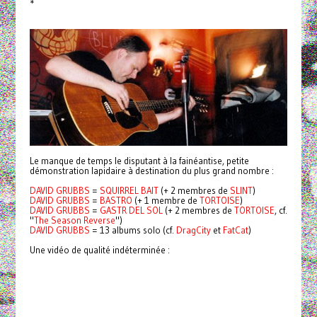
*
Le manque de temps le disputant à la fainéantise, petite
démonstration lapidaire à destination du plus grand nombre :
DAVID GRUBBS
=
SQUIRREL BAIT
(+ 2 membres de
SLINT
)
DAVID GRUBBS
=
BASTRO
(+ 1 membre de
TORTOISE
)
DAVID GRUBBS
=
GASTR DEL SOL
(+ 2 membres de
TORTOISE
, cf.
"
The Season Reverse
")
DAVID GRUBBS
= 13 albums solo (cf.
DragCity
et
FatCat
)
Une vidéo de qualité indéterminée :