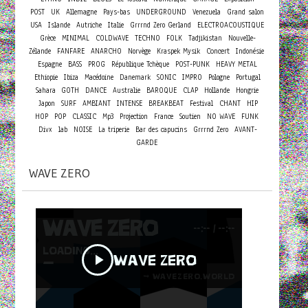
POST
UK
Allemagne
Pays-bas
UNDERGROUND
Venezuela
Grand salon
USA
Islande
Autriche
Italie
Grrrnd Zero Gerland
ELECTROACOUSTIQUE
Grèce
MINIMAL
COLDWAVE
TECHNO
FOLK
Tadjikistan
Nouvelle-
Concert
Zélande
FANFARE
ANARCHO
Norvège
Kraspek Mysik
Indonésie
Espagne
BASS
PROG
République Tchèque
POST-PUNK
HEAVY METAL
Ethiopie
Ibiza
Macédoine
Danemark
SONIC
IMPRO
Pologne
Portugal
Sahara
GOTH
DANCE
Australie
BAROQUE
CLAP
Hollande
Hongrie
Japon
SURF
AMBIANT
INTENSE
BREAKBEAT
Festival
CHANT
HIP
HOP
POP
CLASSIC
Mp3
Projection
France
Soutien
NO WAVE
FUNK
Divx
lab
NOISE
La triperie
Bar des capucins
Grrrnd Zero
AVANT-
GARDE
WAVE ZERO