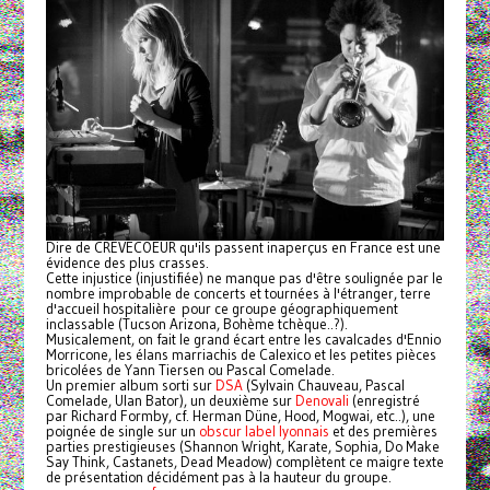
Dire de CRËVECOEUR qu'ils passent inaperçus en France est une
évidence des plus crasses.
Cette injustice (injustifiée) ne manque pas d'être soulignée par le
nombre improbable de concerts et tournées à l'étranger, terre
d'accueil hospitalière pour ce groupe géographiquement
inclassable (Tucson Arizona, Bohème tchèque..?).
Musicalement, on fait le grand écart entre les cavalcades d'Ennio
Morricone, les élans marriachis de Calexico et les petites pièces
bricolées de Yann Tiersen ou Pascal Comelade.
Un premier album sorti sur
DSA
(Sylvain Chauveau, Pascal
Comelade, Ulan Bator), un deuxième sur
Denovali
(enregistré
par Richard Formby, cf. Herman Düne, Hood, Mogwai, etc..), une
poignée de single sur un
obscur label lyonnais
et des premières
parties prestigieuses (Shannon Wright, Karate, Sophia, Do Make
Say Think, Castanets, Dead Meadow) complètent ce maigre texte
de présentation décidément pas à la hauteur du groupe.