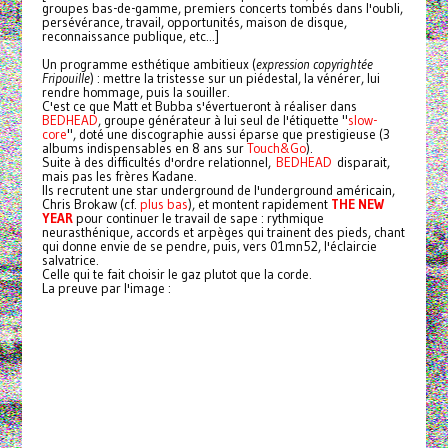
groupes bas-de-gamme, premiers concerts tombés dans l'oubli,
persévérance, travail, opportunités, maison de disque,
reconnaissance publique, etc...]
Un programme esthétique ambitieux (
expression copyrightée
Fripouille
) : mettre la tristesse sur un piédestal, la vénérer, lui
rendre hommage, puis la souiller.
C'est ce que Matt et Bubba s'évertueront à réaliser dans
BEDHEAD
, groupe générateur à lui seul de l'étiquette "
slow-
core
", doté une discographie aussi éparse que prestigieuse (3
albums indispensables en 8 ans sur
Touch&Go
).
Suite à des difficultés d'ordre relationnel,
BEDHEAD
disparait,
mais pas les frères Kadane.
Ils recrutent une star underground de l'underground américain,
Chris Brokaw (cf.
plus bas
), et montent rapidement
THE NEW
YEAR
pour continuer le travail de sape : rythmique
neurasthénique, accords et arpèges qui trainent des pieds, chant
qui donne envie de se pendre, puis, vers 01mn52, l'éclaircie
salvatrice.
Celle qui te fait choisir le gaz plutot que la corde.
La preuve par l'image :