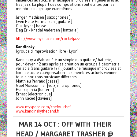
influences au rock, à la musique improvisée en général et au
free jazz. La plupart des compositions sont écrites par les
membres du groupe eux-mêmes.
Jørgen Mathisen [ saxophones ]
Even Helte Hermansen [ guitare ]
Ola Høyer [ basse ]
Dag Erik Knedal Andersen [ batterie ]
http://www.myspace.com/
rocketjazz
Kandinsky
(groupe d'improvisation libre - Lyon)
Kandinsky a d'abord été un simple duo guitare/ batterie,
pour devenir 2 ans après sa création un groupe à géometrie
variable (sans guitare !!??), jouant une musique improvisée et
libre de toute catégorisation. Les membres actuels viennent
tous d'horizons musicaux différents :
Matthieu Perraud [basse]
Gael Moissonnier [voix, microphones]
Frank garcia [batterie]
Ernest [electronique]
John Kaced [claviers]
www.myspace.com/chefouichef
www.kandinskytheband.fr
MAR 14 OCT : OFF WITH THEIR
HEAD / MARGARET TRASHER @