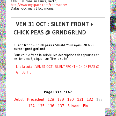
CONES (Drone en sauce, Berlin)
http://www.myspace.com/conescones
Datashock, mais à bcp moins.
VEN 31 OCT : SILENT FRONT +
CHICK PEAS @ GRNDGRLND
Silent front + Chick peas + Shield Your eyes - 20 h - 5
euros - grnd gerland
Pour voir le fly de la soirée, les descriptions des groupes et
les liens mp3, cliquer sur "lire la suite".
Lire la suite : VEN 31 OCT : SILENT FRONT + CHICK PEAS @
GrndGrlnd
Page 133 sur 147
Début
Précédent
128
129
130
131
132
133
134
135
136
137
Suivant
Fin