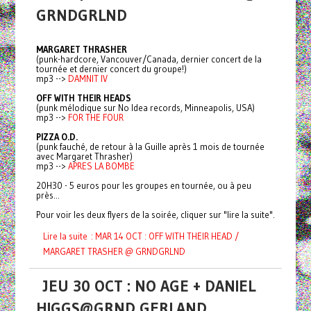
GRNDGRLND
MARGARET THRASHER
(punk-hardcore, Vancouver/Canada, dernier concert de la
tournée et dernier concert du groupe!)
mp3 -->
DAMNIT IV
OFF WITH THEIR HEADS
(punk mélodique sur No Idea records, Minneapolis, USA)
mp3 -->
FOR THE FOUR
PIZZA O.D.
(punk fauché, de retour à la Guille après 1 mois de tournée
avec Margaret Thrasher)
mp3 -->
APRES LA BOMBE
20H30 - 5 euros pour les groupes en tournée, ou à peu
près...
Pour voir les deux flyers de la soirée, cliquer sur "lire la suite".
Lire la suite : MAR 14 OCT : OFF WITH THEIR HEAD /
MARGARET TRASHER @ GRNDGRLND
JEU 30 OCT : NO AGE + DANIEL
HIGGS@GRND GERLAND