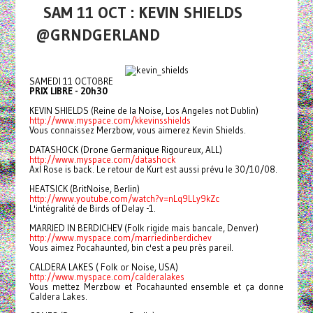
SAM 11 OCT : KEVIN SHIELDS
@GRNDGERLAND
SAMEDI 11 OCTOBRE
PRIX LIBRE - 20h30
KEVIN SHIELDS (Reine de la Noise, Los Angeles not Dublin)
http://www.myspace.com/kkevinsshields
Vous connaissez Merzbow, vous aimerez Kevin Shields.
DATASHOCK (Drone Germanique Rigoureux, ALL)
http://www.myspace.com/datashock
Axl Rose is back. Le retour de Kurt est aussi prévu le 30/10/08.
HEATSICK (BritNoise, Berlin)
http://www.youtube.com/watch?v=nLq9LLy9kZc
L'intégralité de Birds of Delay -1.
MARRIED IN BERDICHEV (Folk rigide mais bancale, Denver)
http://www.myspace.com/marriedinberdichev
Vous aimez Pocahaunted, bin c'est a peu près pareil.
CALDERA LAKES ( Folk or Noise, USA)
http://www.myspace.com/calderalakes
Vous mettez Merzbow et Pocahaunted ensemble et ça donne
Caldera Lakes.