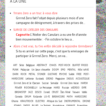
A LA UNE
Trrrans Zero a un truc à vous dire
Grrrnd Zero fait l’objet depuis plusieurs mois d’une
campagne de dénigrement, à travers des prises de...
SURVIE DE L'ATELIER DES CANULARS
Cagnotte
L’Atelier des Canulars a eu une fin d'année
bien mouvementée : - Fin octobre le lieu a...
Alors c'est vrai, tu t'es enfin décidé à rejoindre Grrrndzero?
Si tu es arrivé sur cette page, c'est que tu envisages de
participer à Grrrnd Zero. Merci, on va...
ART
Série
Belgique
ABSTRACT
CHAOS
POST-ROCK
BUFFET FROID
PUNK
Malaysie
Un lieux chouette
DOOM
EMO
MENTAL
NEW WAVE
DARK
ROCK
METAL
STONER
GUITARE
PSYCHE
Suède
FREE
POST-
HARDCORE
Lettonie
Euskadi
GRIND
Magazine
INDUS
ACOUSTIQUE
Grrrnd Zero et le Clacson
Suisse
Somalie
Grrrnd Zero Vaise
HARSH
POWER
ROCKABILLY
Le Periscope
HARD
Russie
WEIRDO
EXPE
BREAKSTEP
JAZZ
DISCO
Israel
CRUST
Îles Féroé
Taiwan
Vidéo
Canada
DRUM
Finlande
LO-FI
BREAKCORE
MATH
HARDCORE
Ghana
KRAUTROCK
ELECTRO
Afrique du Sud
INSTRUMENTAL
DRONE
ETHNO
INDIE
BLUES
Le Tostaki
Numérique
GARAGE
Exposition