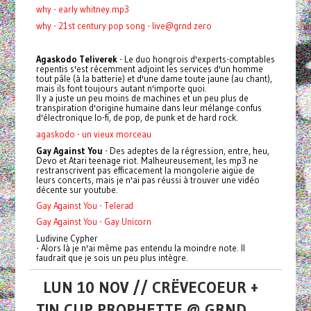
why - early whitney.mp3
why - 21st century pop song - live@grnd zero
Agaskodo Teliverek
- Le duo hongrois d'experts-comptables
repentis s'est récemment adjoint les services d'un homme
tout pâle (à la batterie) et d'une dame toute jaune (au chant),
mais ils font toujours autant n'importe quoi.
Il y a juste un peu moins de machines et un peu plus de
transpiration d'origine humaine dans leur mélange confus
d'électronique lo-fi, de pop, de punk et de hard rock.
agaskodo - un vieux morceau
Gay Against You
- Des adeptes de la régression, entre, heu,
Devo et Atari teenage riot. Malheureusement, les mp3 ne
restranscrivent pas efficacement la mongolerie aigüe de
leurs concerts, mais je n'ai pas réussi à trouver une vidéo
décente sur youtube.
Gay Against You - Telerad
Gay Against You - Gay Unicorn
Ludivine Cypher
- Alors là je n'ai même pas entendu la moindre note. Il
faudrait que je sois un peu plus intègre.
LUN 10 NOV // CRËVECOEUR +
TIN CUP PROPHETTE @ GRND