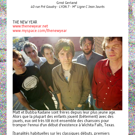
Grnd Gerland
40 rue Pré Gaudry - LYON 7 - M° Ligne C Jean Jaurès
THE NEW YEAR
www.thenewyear.net
www.myspace.com/thenewyear
Matt et Bubba Kadane sont frères depuis leur plus jeune age.
Alors que la plupart des enfants jouent (bêtement) avec des
jouets, eux ont très tôt écrit ensemble des chansons pour
tromper l'ennui d'un début d'existence à Wichita Falls, Texas.
[banalités habituelles sur les classiques débuts, premiers