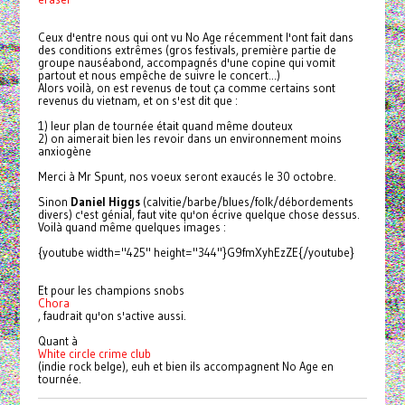
Ceux d'entre nous qui ont vu No Age récemment l'ont fait dans
des conditions extrêmes (
gros festivals,
première partie de
groupe nauséabond, accompagnés d'une copine qui vomit
partout et nous empêche de suivre le concert...)
Alors voilà, on est revenus de tout ça comme certains sont
revenus du vietnam, et on s'est dit que :
1) leur plan de tournée était quand même douteux
2) on aimerait bien les revoir dans un environnement moins
anxiogène
Merci à Mr Spunt, nos voeux seront exaucés le 30 octobre.
Sinon
Daniel Higgs
(calvitie/barbe/blues/folk/débordements
divers) c'est génial, faut vite qu'on écrive quelque chose dessus.
Voilà quand même quelques images :
{youtube width="425" height="344"}G9fmXyhEzZE{/youtube}
Et pour les champions snobs
Chora
, faudrait qu'on s'active aussi.
Quant à
White circle crime club
(indie rock belge), euh et bien ils accompagnent No Age en
tournée.