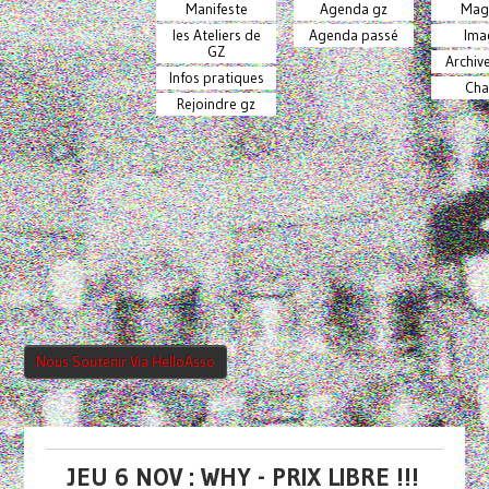
Manifeste
Agenda gz
Mag
les Ateliers de
Agenda passé
Ima
GZ
Archiv
Infos pratiques
Cha
Rejoindre gz
Nous Soutenir Via HelloAsso
JEU 6 NOV : WHY - PRIX LIBRE !!!