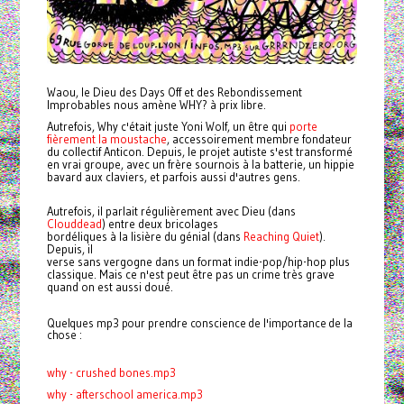
Waou, le Dieu des Days Off et des Rebondissement
Improbables nous amène WHY? à prix libre.
Autrefois, Why c'était juste Yoni Wolf, un être qui
porte
fièrement la moustache
, accessoirement
membre fondateur
du collectif Anticon. Depuis, le projet autiste s'est transformé
en vrai groupe, avec un frère sournois à la batterie, un hippie
bavard aux claviers, et parfois aussi d'autres gens.
Autrefois, il parlait régulièrement avec Dieu (dans
Clouddead
) entre deux bricolages
bordéliques à la lisière du génial (dans
Reaching Quiet
).
Depuis, il
verse sans vergogne dans un format indie-pop/hip-hop plus
classique. Mais ce n'est peut être pas un crime très grave
quand on est aussi doué.
Quelques mp3 pour prendre conscience de l'importance de la
chose :
why - crushed bones.mp3
why - afterschool america.mp3