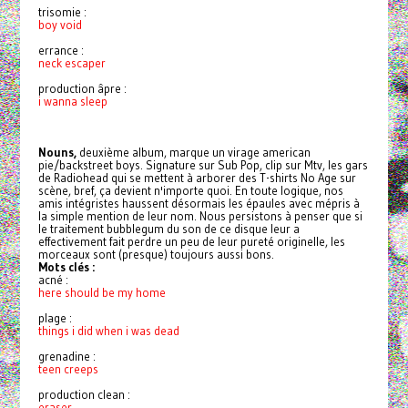
trisomie :
boy void
errance :
neck escaper
production âpre :
i wanna sleep
Nouns,
deuxième album, marque un virage american
pie/backstreet boys. Signature sur Sub Pop, clip sur Mtv, les gars
de Radiohead qui se mettent à arborer des T-shirts No Age sur
scène, bref, ça devient n'importe quoi. En toute logique, nos
amis intégristes haussent désormais les épaules avec mépris à
la simple mention de leur nom. Nous persistons à penser que si
le traitement bubblegum du son de ce disque leur a
effectivement fait perdre un peu de leur pureté originelle, les
morceaux sont (presque) toujours aussi bons.
Mots clés :
acné :
here should be my home
plage :
things i did when i was dead
grenadine :
teen creeps
production clean :
eraser