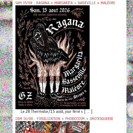
SAM 15/08 : RAGANA + MARGARITA + BASSEVILLE + MALÉORE
Le 28 Thermidor/15 août, jour férié s [ ... ]
DIM 16/08 : FOSSILIZATION + PHOBOCOSM + GROTESQUERIE