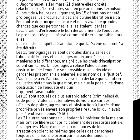
d'Ungdmshuset le 1er mars. 21 d'entre elles ont été
relachées. Les 15 restantes sont en prison depuis l'expulsion.
Au bout de 4 heures de jugement, les 15 détentions ont été
prolongées. Le procureur a déclaré qu'une libération irait à
l'encontre du principe de justice et qu'il y avait de grandes
chances que ces personnes, si elles étaient libérées,
essaieraient d'enfreindre le bon déroulement de l'enquête.
Le procureur n'a pas précisé comment il serait possible pour
elles
d'enfreindre l'enquête, étant donné que la "scène du crime" a
été détruite.
Les 15 témoignages se sont déroulés dans 2 salles de
tribunal différentes et les 2 juges ont examiné les cas de
manières très différentes, malgré que les chefs d'inculpation
soient similaires. Un des juges a refusé l'idée qu'une
obstruction de l'enquête soit possible mais a décidé de
garder les prisonnier-e-s enfermé-e-s au nom de la "justice".
L'autre juge a eu l'attitude inverse et a déclaré que la notion
de justice n'était pas la question, mais que la possibilité d'une
obstruction de l'enquête était un
argument raisonnable.
Les 15 sont accusés de plusieurs violations (criminelles) du
code penal :Violence et tentatives de violence sur des
officiers de police, agressions et obstruction à l'accès d'une
propriété privée envers son propriétaire (une loi qui n'avait
plus été utilisée depuis 1960).
Les 21 autres personnes qui étaient à l'intérieur de la maison
mais ont été libéré sont principalement des ressortissant-e-s
étranger-e-s. Malgré que les circonstances de leur
arrestation soient les mêmes que celles des personnes
toujours en prison, le procureur n'a pas demandé le
prolongement de leur détention.