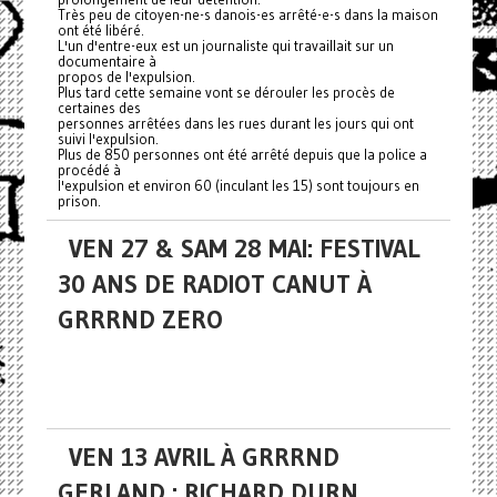
Très peu de citoyen-ne-s danois-es arrêté-e-s dans la maison
ont été libéré.
L'un d'entre-eux est un journaliste qui travaillait sur un
documentaire à
propos de l'expulsion.
Plus tard cette semaine vont se dérouler les procès de
certaines des
personnes arrêtées dans les rues durant les jours qui ont
suivi l'expulsion.
Plus de 850 personnes ont été arrêté depuis que la police a
procédé à
l'expulsion et environ 60 (inculant les 15) sont toujours en
prison.
VEN 27 & SAM 28 MAI: FESTIVAL
30 ANS DE RADIOT CANUT À
GRRRND ZERO
VEN 13 AVRIL À GRRRND
GERLAND : RICHARD DURN