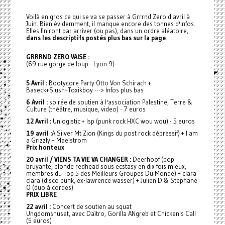
Voilà en gros ce qui se va se passer à Grrrnd Zero d'avril à
Juin. Bien évidemment, il manque encore des tonnes d'infos.
Elles finiront par arriver (ou pas), dans un ordre aléatoire,
dans les descriptifs postés plus bas sur la page
.
GRRRND ZERO VAISE :
(69 rue gorge de loup - Lyon 9)
5 Avril :
Bootycore Party:Otto Von Schirach +
Baseck+Slush+Toxikboy ---> Infos plus bas
6 Avril :
soirée de soutien à l'association Palestine, Terre &
Culture (théâtre, musique, video) - 7 euros
12 Avril :
Unlogistic + Isp (punk rock HXC wou wou) - 5 euros
19 avril :
A Silver Mt Zion (Kings du post rock dépressif) + I am
a Grizzly + Maelstrom
Prix honteux
20 avril / VIENS TA VIE VA CHANGER :
Deerhoof (pop
bruyante, blonde redhead sous ecstasy en dix fois mieux,
membres du Top 5 des Meilleurs Groupes Du Monde) + clara
clara (disco punk, ex-lawrence wasser) + Julien D & Stephane
O (duo à cordes)
PRIX LIBRE
22 avril :
Concert de soutien au squat
Ungdomshuset, avec Daïtro, Gorilla ANgreb et Chicken's Call
(5 euros)