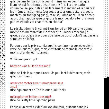
grande famille mais on a quand même un leader mystique
illuminé qui écrit toutes les chansons" (ici il a une barbe
volumineuse, pour être plus facilement identifiable), à peu près
les mêmes instruments (cordes, percussions, guitares, petits
machins qui font gling gling), et aussi l'ambiance "la fin de tout
approche, l'apocalypse grignote le monde, alors tenons nous
par les épaules et chantons en choeur".
Le résultat donne Silver mt Zion, fondé en 99 par une bonne
moitié des membres de Godspeed You Black Emperor (le
groupe qui oblige à avouer que faire du post rock n'était pas une
si mauvaise idée).
Pardon pour le prix scandaleux, ils sont nombreux et veulent
vivre de leur musique, mais c'est tout de même le concert le
moins cher de leur tournée.
Voilà quelques mp3 :
babylon was built on fire.mp3
(tiré de This is our punk rock. Un peu lent à démarrer, mais
grand morceau)
american Motor Over Smoldered Field
.mp3
(tiré également de This is our punk rock)
microphones in the trees.mp3
(tiré de Pretty little lightning paw)
Et aussi un extrait vidéo au son douteux, surtout dans les