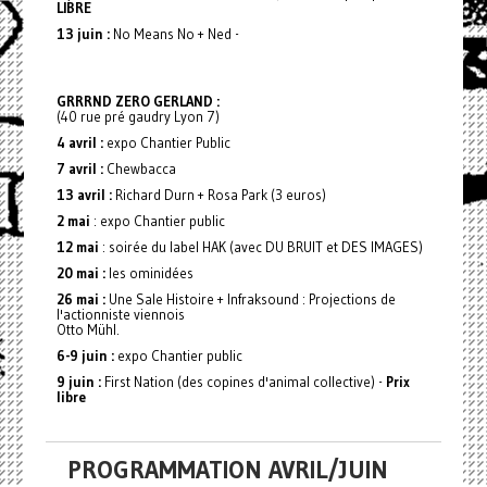
LIBRE
13 juin :
No Means No + Ned -
GRRRND ZERO GERLAND :
(40 rue pré gaudry Lyon 7)
4 avril :
expo Chantier Public
7 avril :
Chewbacca
13 avril :
Richard Durn + Rosa Park (3 euros)
2 mai
: expo Chantier public
12 mai
: soirée du label HAK (avec DU BRUIT et DES IMAGES)
20 mai :
les ominidées
26 mai :
Une Sale Histoire + Infraksound : Projections de
l'actionniste viennois
Otto Mühl.
6-9 juin :
expo Chantier public
9 juin :
First Nation (des copines d'animal collective) -
Prix
libre
PROGRAMMATION AVRIL/JUIN