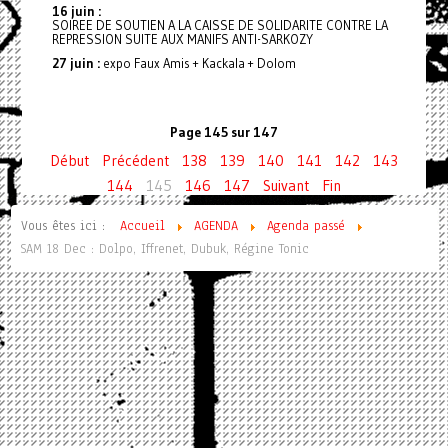
16 juin :
SOIREE DE SOUTIEN A LA CAISSE DE SOLIDARITE CONTRE LA
REPRESSION SUITE AUX MANIFS ANTI-SARKOZY
27 juin :
expo Faux Amis + Kackala + Dolom
Page 145 sur 147
Début
Précédent
138
139
140
141
142
143
144
145
146
147
Suivant
Fin
Vous êtes ici :
Accueil
AGENDA
Agenda passé
SAM 18 Dec : Dolpo, Iffrenet, Dubuk, Régine Tonic