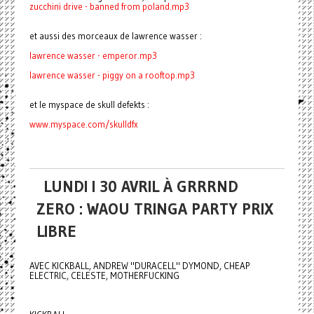
zucchini drive - banned from poland.mp3
et aussi des morceaux de lawrence wasser :
lawrence wasser - emperor.mp3
lawrence wasser -
piggy on a rooftop.mp3
et le myspace de skull defekts :
www.myspace.com/skulldfx
LUNDI I 30 AVRIL À GRRRND
ZERO : WAOU TRINGA PARTY PRIX
LIBRE
AVEC KICKBALL, ANDREW "DURACELL" DYMOND, CHEAP
ELECTRIC, CELESTE, MOTHERFUCKING