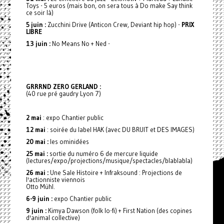
Toys - 5 euros (mais bon, on sera tous à Do make Say think
ce soir là)
5 juin :
Zucchini Drive (Anticon Crew, Deviant hip hop) -
PRIX
LIBRE
13 juin :
No Means No + Ned -
GRRRND ZERO GERLAND :
(40 rue pré gaudry Lyon 7)
2 mai
: expo Chantier public
12 mai
: soirée du label HAK (avec DU BRUIT et DES IMAGES)
20 mai :
les ominidées
25 mai :
sortie du numéro 6 de mercure liquide
(lectures/expo/projections/musique/spectacles/blablabla)
26 mai :
Une Sale Histoire + Infraksound : Projections de
l'actionniste viennois
Otto Mühl.
6-9 juin :
expo Chantier public
9 juin :
Kimya Dawson (folk lo-fi) + First Nation (des copines
d'animal collective)