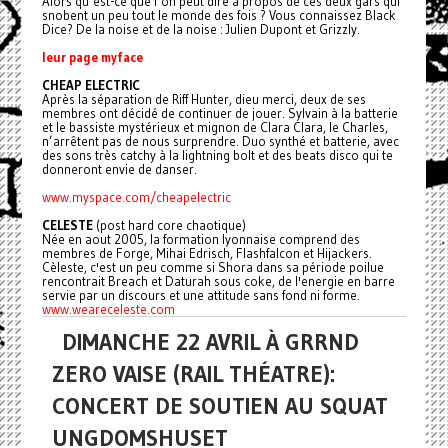
Alors qu’est-ce que l’on peut dire à propos de ces deux gars qui
snobent un peu tout le monde des fois ? Vous connaissez Black
Dice? De la noise et de la noise : Julien Dupont et Grizzly.
leur page myface
CHEAP ELECTRIC
Après la séparation de Riff Hunter, dieu merci, deux de ses
membres ont décidé de continuer de jouer. Sylvain à la batterie
et le bassiste mystérieux et mignon de Clara Clara, le Charles,
n’arrêtent pas de nous surprendre. Duo synthé et batterie, avec
des sons très catchy à la lightning bolt et des beats disco qui te
donneront envie de danser.
www.myspace.com/cheapelectric
CELESTE
(post hard core chaotique)
Née en aout 2005, la formation lyonnaise comprend des
membres de Forge, Mihai Edrisch, Flashfalcon et Hijackers.
Cèleste, c'est un peu comme si Shora dans sa période poilue
rencontrait Breach et Daturah sous coke, de l'energie en barre
servie par un discours et une attitude sans fond ni forme.
www.weareceleste.com
DIMANCHE 22 AVRIL À GRRND
ZERO VAISE (RAIL THÉATRE):
CONCERT DE SOUTIEN AU SQUAT
UNGDOMSHUSET