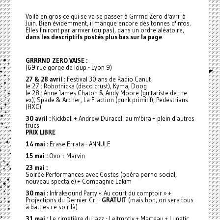
Voilà en gros ce qui se va se passer à Grrrnd Zero d'avril à
Juin. Bien évidemment, il manque encore des tonnes d'infos.
Elles finiront par arriver (ou pas), dans un ordre aléatoire,
dans les descriptifs postés plus bas sur la page
.
GRRRND ZERO VAISE :
(69 rue gorge de loup - Lyon 9)
27 & 28 avril :
Festival 30 ans de Radio Canut
le 27 : Robotnicka (disco crust), Kyma, Doog
le 28 : Anne James Chaton & Andy Moore (guitariste de the
ex), Spade & Archer, La Fraction (punk primitif), Pedestrians
(HXC)
30 avril :
Kickball + Andrew Duracell au m'bira + plein d'autres
trucs
PRIX LIBRE
14 mai :
Erase Errata - ANNULE
15 mai :
Ovo + Marvin
23 mai :
Soirée Performances avec Costes (opéra porno social,
nouveau spectale) + Compagnie Lakim
30 mai :
Infraksound Party « Au court du comptoir » +
Projections du Dernier Cri -
GRATUIT
(mais bon, on sera tous
à battles ce soir là)
31 mai :
Le cimetière du jazz - Leitmotiv + Marteau + Lunatic