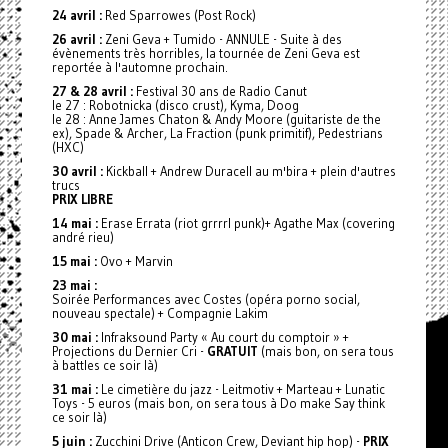
24 avril :
Red Sparrowes (Post Rock)
26 avril :
Zeni Geva + Tumido - ANNULE - Suite à des
évènements très horribles, la tournée de Zeni Geva est
reportée à l'automne prochain.
27 & 28 avril :
Festival 30 ans de Radio Canut
le 27 : Robotnicka (disco crust), Kyma, Doog
le 28 : Anne James Chaton & Andy Moore (guitariste de the
ex), Spade & Archer, La Fraction (punk primitif), Pedestrians
(HXC)
30 avril :
Kickball + Andrew Duracell au m'bira + plein d'autres
trucs
PRIX LIBRE
14 mai :
Erase Errata (riot grrrrl punk)+ Agathe Max (covering
andré rieu)
15 mai :
Ovo + Marvin
23 mai :
Soirée Performances avec Costes (opéra porno social,
nouveau spectale) + Compagnie Lakim
30 mai :
Infraksound Party « Au court du comptoir » +
Projections du Dernier Cri -
GRATUIT
(mais bon, on sera tous
à battles ce soir là)
31 mai :
Le cimetière du jazz - Leitmotiv + Marteau + Lunatic
Toys - 5 euros (mais bon, on sera tous à Do make Say think
ce soir là)
5 juin :
Zucchini Drive (Anticon Crew, Deviant hip hop) -
PRIX