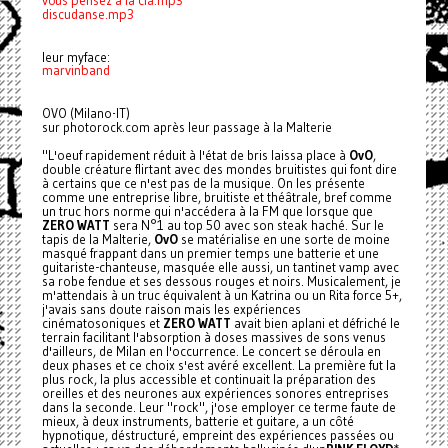
vous pensez à la cia.mp3
discudanse.mp3
leur myface:
marvinband
OVO (Milano-IT)
sur photorock.com après leur passage à la Malterie
"L'oeuf rapidement réduit à l'état de bris laissa place à
OvO
,
double créature flirtant avec des mondes bruitistes qui font dire
à certains que ce n'est pas de la musique. On les présente
comme une entreprise libre, bruitiste et théâtrale, bref comme
un truc hors norme qui n'accédera à la FM que lorsque que
ZERO WATT
sera N°1 au top 50 avec son steak haché. Sur le
tapis de la Malterie,
OvO
se matérialise en une sorte de moine
masqué frappant dans un premier temps une batterie et une
guitariste-chanteuse, masquée elle aussi, un tantinet vamp avec
sa robe fendue et ses dessous rouges et noirs. Musicalement, je
m'attendais à un truc équivalent à un Katrina ou un Rita force 5+,
j'avais sans doute raison mais les expériences
cinématosoniques et
ZERO WATT
avait bien aplani et défriché le
terrain facilitant l'absorption à doses massives de sons venus
d'ailleurs, de Milan en l'occurrence. Le concert se déroula en
deux phases et ce choix s'est avéré excellent. La première fut la
plus rock, la plus accessible et continuait la préparation des
oreilles et des neurones aux expériences sonores entreprises
dans la seconde. Leur "rock", j'ose employer ce terme faute de
mieux, à deux instruments, batterie et guitare, a un côté
hypnotique, déstructuré, empreint des expériences passées ou