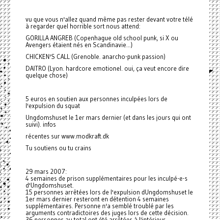
vu que vous n'allez quand même pas rester devant votre télé
à regarder quel horrible sort nous attend:
GORILLA ANGREB (Copenhague old school punk, si X ou
Avengers étaient nés en Scandinavie...)
CHICKEN'S CALL (Grenoble. anarcho-punk passion)
DAITRO (Lyon. hardcore emotionel. oui, ça veut encore dire
quelque chose)
5 euros en soutien aux personnes inculpées lors de
l'expulsion du squat
Ungdomshuset le 1er mars dernier (et dans les jours qui ont
suivi). infos
récentes sur www.modkraft.dk
Tu soutiens ou tu crains
29 mars 2007:
4 semaines de prison supplémentaires pour les inculpé-e-s
d'Ungdomshuset.
15 personnes arrêtées lors de l'expulsion dUngdomshuset le
1er mars dernier resteront en détention 4 semaines
supplémentaires. Personne n'a semblé troublé par les
arguments contradictoires des juges lors de cette décision.
36 personnes au total ont été arrêtées à l'intérieur