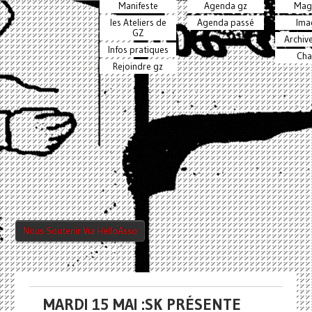
Manifeste
Agenda gz
Mag
les Ateliers de
Agenda passé
Ima
GZ
Archiv
Infos pratiques
Cha
Rejoindre gz
Nous Soutenir Via HelloAsso
MARDI 15 MAI :SK PRÉSENTE