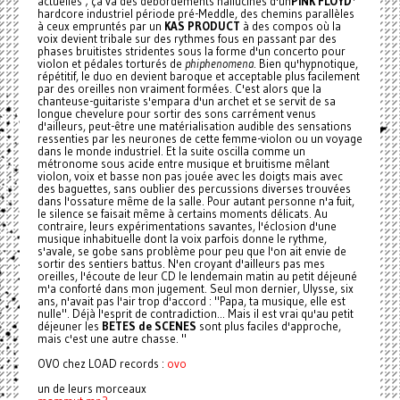
actuelles ; ça va des débordements hallucinés d'un
PINK FLOYD
*
hardcore industriel période pré-Meddle, des chemins parallèles
à ceux empruntés par un
KAS PRODUCT
à des compos où la
voix devient tribale sur des rythmes fous en passant par des
phases bruitistes stridentes sous la forme d'un concerto pour
violon et pédales torturés de
phiphenomena
. Bien qu'hypnotique,
répétitif, le duo en devient baroque et acceptable plus facilement
par des oreilles non vraiment formées. C'est alors que la
chanteuse-guitariste s'empara d'un archet et se servit de sa
longue chevelure pour sortir des sons carrément venus
d'ailleurs, peut-être une matérialisation audible des sensations
ressenties par les neurones de cette femme-violon ou un voyage
dans le monde industriel. Et la suite oscilla comme un
métronome sous acide entre musique et bruitisme mêlant
violon, voix et basse non pas jouée avec les doigts mais avec
des baguettes, sans oublier des percussions diverses trouvées
dans l'ossature même de la salle. Pour autant personne n'a fuit,
le silence se faisait même à certains moments délicats. Au
contraire, leurs expérimentations savantes, l'éclosion d'une
musique inhabituelle dont la voix parfois donne le rythme,
s'avale, se gobe sans problème pour peu que l'on ait envie de
sortir des sentiers battus. N'en croyant d'ailleurs pas mes
oreilles, l'écoute de leur CD le lendemain matin au petit déjeuné
m'a conforté dans mon jugement. Seul mon dernier, Ulysse, six
ans, n'avait pas l'air trop d'accord : "Papa, ta musique, elle est
nulle". Déjà l'esprit de contradiction... Mais il est vrai qu'au petit
déjeuner les
BETES de SCENES
sont plus faciles d'approche,
mais c'est une autre chasse. "
OVO chez LOAD records :
ovo
un de leurs morceaux