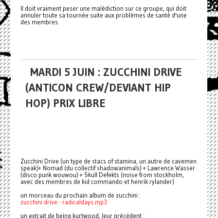
Il doit vraiment peser une malédiction sur ce groupe, qui doit
annuler toute sa tournée suite aux problèmes de santé d'une
des membres.
MARDI 5 JUIN : ZUCCHINI DRIVE
(ANTICON CREW/DEVIANT HIP
HOP) PRIX LIBRE
Zucchini Drive (un type de stacs of stamina, un autre de cavemen
speak)+ Nomad (du collectif shadowanimals) + Lawrence Wasser
(disco punk wouwou) + Skull Defekts (noise from stockholm,
avec des membres de kid commando et henrik rylander)
un morceau du prochain album de zucchini :
zucchini drive - radicaldays.mp3
un extrait de being kurtwood, leur précédent :