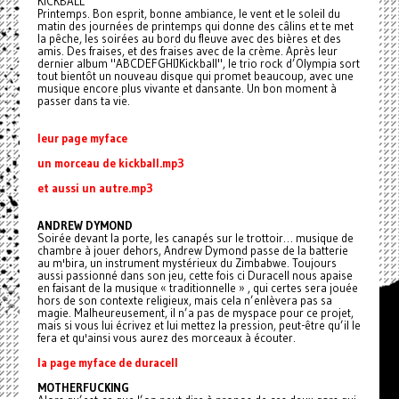
KICKBALL
Printemps. Bon esprit, bonne ambiance, le vent et le soleil du
matin des journées de printemps qui donne des câlins et te met
la pêche, les soirées au bord du fleuve avec des bières et des
amis. Des fraises, et des fraises avec de la crème. Après leur
dernier album "ABCDEFGHIJKickball", le trio rock d’Olympia sort
tout bientôt un nouveau disque qui promet beaucoup, avec une
musique encore plus vivante et dansante. Un bon moment à
passer dans ta vie.
leur page myface
un morceau de kickball.mp3
et aussi un autre.mp3
ANDREW DYMOND
Soirée devant la porte, les canapés sur le trottoir… musique de
chambre à jouer dehors, Andrew Dymond passe de la batterie
au m'bira, un instrument mystérieux du Zimbabwe. Toujours
aussi passionné dans son jeu, cette fois ci Duracell nous apaise
en faisant de la musique « traditionnelle » , qui certes sera jouée
hors de son contexte religieux, mais cela n’enlèvera pas sa
magie. Malheureusement, il n’a pas de myspace pour ce projet,
mais si vous lui écrivez et lui mettez la pression, peut-être qu’il le
fera et qu'ainsi vous aurez des morceaux à écouter.
la page myface de duracell
MOTHERFUCKING