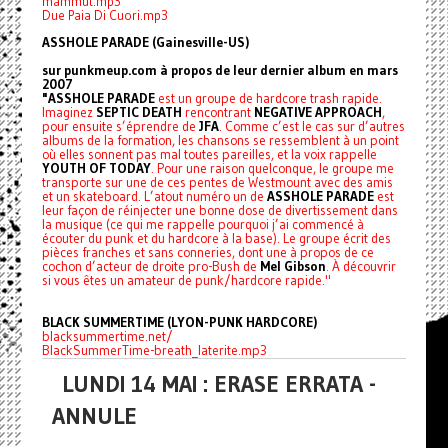
mammut.mp3
Due Paia Di Cuori.mp3
ASSHOLE PARADE (Gainesville-US)
sur punkmeup.com à propos de leur dernier album en mars
2007
"ASSHOLE PARADE
est un groupe de hardcore trash rapide.
Imaginez
SEPTIC DEATH
rencontrant
NEGATIVE APPROACH
,
pour ensuite s’éprendre de
JFA
. Comme c’est le cas sur d’autres
albums de la formation, les chansons se ressemblent à un point
où elles sonnent pas mal toutes pareilles, et la voix rappelle
YOUTH OF TODAY
. Pour une raison quelconque, le groupe me
transporte sur une de ces pentes de Westmount avec des amis
et un skateboard. L’atout numéro un de
ASSHOLE PARADE
est
leur façon de réinjecter une bonne dose de divertissement dans
la musique (ce qui me rappelle pourquoi j’ai commencé à
écouter du punk et du hardcore à la base). Le groupe écrit des
pièces franches et sans conneries, dont une à propos de ce
cochon d’acteur de droite pro-Bush de
Mel Gibson
. À découvrir
si vous êtes un amateur de punk/hardcore rapide."
BLACK SUMMERTIME (LYON-PUNK HARDCORE)
blacksummertime.net/
BlackSummerTime-breath_laterite.mp3
LUNDI 14 MAI : ERASE ERRATA -
ANNULE