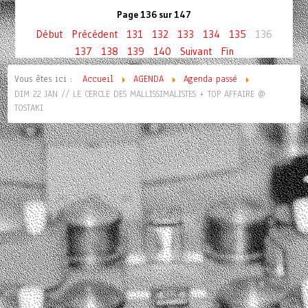
Page 136 sur 147
Début
Précédent
131
132
133
134
135
136
137
138
139
140
Suivant
Fin
Vous êtes ici :
Accueil
AGENDA
Agenda passé
DIM 22 JAN // LE CERCLE DES MALLISSIMALISTES + TOP AFFAIRE @
TOSTAKI