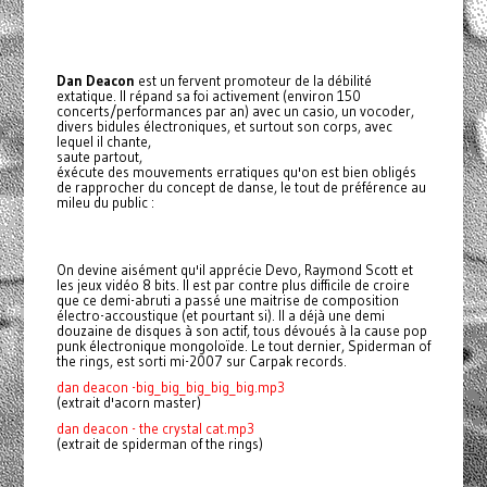
Dan Deacon
est un fervent promoteur de la débilité
extatique. Il répand sa foi activement (environ 150
concerts/performances par an) avec un casio, un vocoder,
divers bidules électroniques, et surtout son corps, avec
lequel il chante,
saute partout,
éxécute des mouvements erratiques qu'on est bien obligés
de rapprocher du concept de danse, le tout de préférence au
mileu du public :
On devine aisément qu'il apprécie Devo, Raymond Scott et
les jeux vidéo 8 bits. Il est par contre plus difficile de croire
que ce demi-abruti a passé une maitrise de composition
électro-accoustique (et pourtant si). Il a déjà une demi
douzaine de disques à son actif, tous dévoués à la cause pop
punk électronique mongoloïde. Le tout dernier, Spiderman of
the rings, est sorti mi-2007 sur Carpak records.
dan deacon -big_big_big_big_big.mp3
(extrait d'acorn master)
dan deacon - the crystal cat.mp3
(extrait de spiderman of the rings)