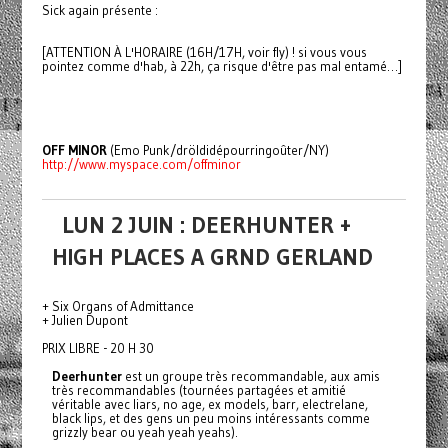
Sick again présente :
[ATTENTION À L'HORAIRE (16H/17H, voir fly) ! si vous vous
pointez comme d'hab, à 22h, ça risque d'être pas mal entamé…]
OFF MINOR
(Emo Punk/dröldidépourringoûter/NY)
http://www.myspace.com/offminor
LUN 2 JUIN : DEERHUNTER +
HIGH PLACES A GRND GERLAND
+ Six Organs of Admittance
+ Julien Dupont
PRIX LIBRE - 20 H 30
Deerhunter
est un groupe très recommandable, aux amis
très recommandables (tournées partagées et amitié
véritable avec liars, no age, ex models, barr, electrelane,
black lips, et des gens un peu moins intéressants comme
grizzly bear ou yeah yeah yeahs).