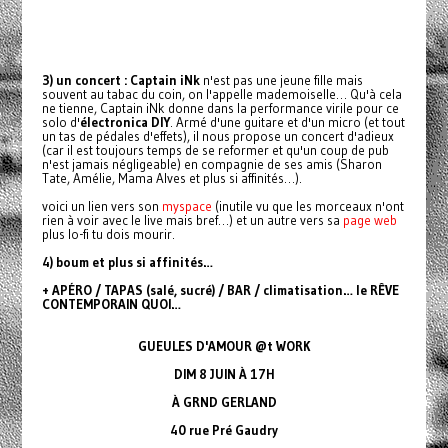
3) un concert : Captain iNk
n'est pas une jeune fille mais
souvent au tabac du coin, on l'appelle mademoiselle… Qu'à cela
ne tienne, Captain iNk donne dans la performance virile pour ce
solo d'
électronica DIY
. Armé d'une guitare et d'un micro (et tout
un tas de pédales d'effets), il nous propose un concert d'adieux
(car il est toujours temps de se reformer et qu'un coup de pub
n'est jamais négligeable) en compagnie de ses amis (Sharon
Tate, Amélie, Mama Alves et plus si affinités…).
voici un lien vers son
myspace
(inutile vu que les morceaux n'ont
rien à voir avec le live mais bref…) et un autre vers sa
page web
plus lo-fi tu dois mourir.
4) boum et plus si affinités…
+ APÉRO / TAPAS (salé, sucré) / BAR / climatisation… le RÊVE
CONTEMPORAIN QUOI…
GUEULES D'AMOUR @t WORK
DIM 8 JUIN À 17H
À GRND GERLAND
40 rue Pré Gaudry