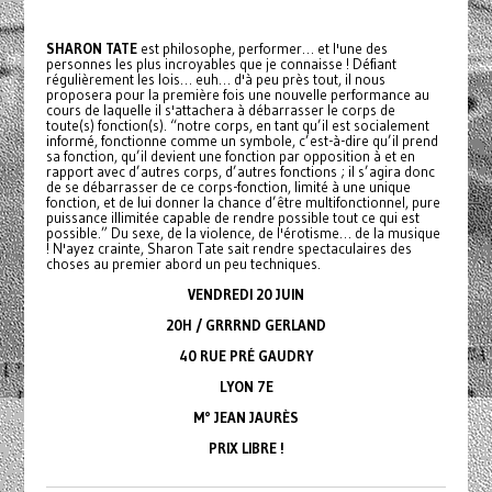
SHARON TATE
est philosophe, performer… et l'une des
personnes les plus incroyables que je connaisse ! Défiant
régulièrement les lois… euh… d'à peu près tout, il nous
proposera pour la première fois une nouvelle performance au
cours de laquelle il s'attachera à débarrasser le corps de
toute(s) fonction(s). “notre corps, en tant qu’il est socialement
informé, fonctionne comme un symbole, c’est-à-dire qu’il prend
sa fonction, qu’il devient une fonction par opposition à et en
rapport avec d’autres corps, d’autres fonctions ; il s’agira donc
de se débarrasser de ce corps-fonction, limité à une unique
fonction, et de lui donner la chance d’être multifonctionnel, pure
puissance illimitée capable de rendre possible tout ce qui est
possible.” Du sexe, de la violence, de l'érotisme… de la musique
! N'ayez crainte, Sharon Tate sait rendre spectaculaires des
choses au premier abord un peu techniques.
VENDREDI 20 JUIN
20H / GRRRND GERLAND
40 RUE PRÉ GAUDRY
LYON 7E
M° JEAN JAURÈS
PRIX LIBRE !