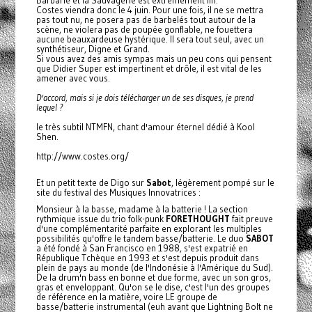
Barbarie et la Sauvagerie est extrêmement fin.
Costes viendra donc le 4 juin. Pour une fois, il ne se mettra
pas tout nu, ne posera pas de barbelés tout autour de la
scène, ne violera pas de poupée gonflable, ne fouettera
aucune beauxardeuse hystérique. Il sera tout seul, avec un
synthétiseur, Digne et Grand.
Si vous avez des amis sympas mais un peu cons qui pensent
que Didier Super est impertinent et drôle, il est vital de les
amener avec vous.
D'accord, mais si je dois télécharger un de ses disques, je prend
lequel ?
le très subtil NTMFN, chant d'amour éternel dédié à Kool
Shen.
http://www.costes.org/
Et un petit texte de Digo sur
Sabot
, légèrement pompé sur le
site du festival des Musiques Innovatrices :
Monsieur à la basse, madame à la batterie ! La section
rythmique issue du trio folk-punk
FORETHOUGHT
fait preuve
d'une complémentarité parfaite en explorant les multiples
possibilités qu'offre le tandem basse/batterie. Le duo
SABOT
a été fondé à San Francisco en 1988, s'est expatrié en
République Tchèque en 1993 et s'est depuis produit dans
plein de pays au monde (de l'Indonésie à l'Amérique du Sud).
De la drum'n bass en bonne et due forme, avec un son gros,
gras et enveloppant. Qu'on se le dise, c'est l'un des groupes
de référence en la matière, voire LE groupe de
basse/batterie instrumental (euh avant que Lightning Bolt ne