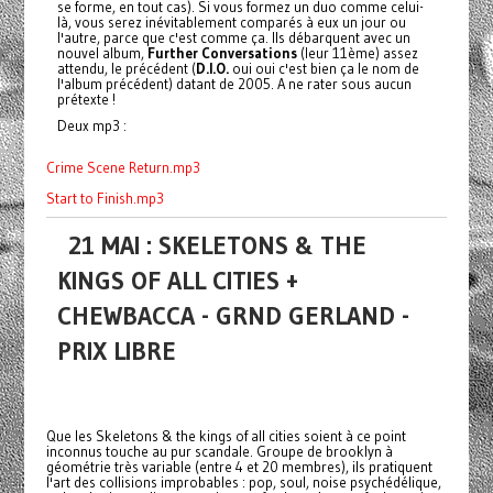
se forme, en tout cas). Si vous formez un duo comme celui-
là, vous serez inévitablement comparés à eux un jour ou
l'autre, parce que c'est comme ça. Ils débarquent avec un
nouvel album,
Further Conversations
(leur 11ème) assez
attendu, le précédent (
D.I.O.
oui oui c'est bien ça le nom de
l'album précédent) datant de 2005. A ne rater sous aucun
prétexte !
Deux mp3 :
Crime Scene Return.mp3
Start to Finish.mp3
21 MAI : SKELETONS & THE
KINGS OF ALL CITIES +
CHEWBACCA - GRND GERLAND -
PRIX LIBRE
Que les Skeletons & the kings of all cities soient à ce point
inconnus touche au pur scandale. Groupe de brooklyn à
géométrie très variable (entre 4 et 20 membres), ils pratiquent
l'art des collisions improbables : pop, soul, noise psychédélique,