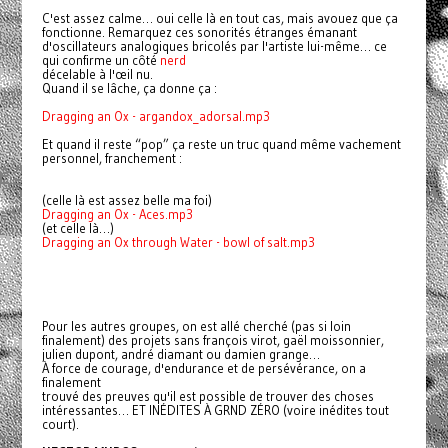
C'est assez calme… oui celle là en tout cas, mais avouez que ça
fonctionne. Remarquez ces sonorités étranges émanant
d'oscillateurs analogiques bricolés par l'artiste lui-même… ce
qui confirme un côté
nerd
décelable à l'œil nu.
Quand il se lâche, ça donne ça :
Dragging an Ox - argandox_adorsal.mp3
Et quand il reste “pop” ça reste un truc quand même vachement
personnel, franchement :
(celle là est assez belle ma foi)
Dragging an Ox - Aces.mp3
(et celle là…)
Dragging an Ox through Water - bowl of salt.mp3
Pour les autres groupes, on est allé cherché (pas si loin
finalement) des projets sans françois virot, gaël moissonnier,
julien dupont, andré diamant ou damien grange…
À force de courage, d'endurance et de persévérance, on a
finalement
trouvé des preuves qu'il est possible de trouver des choses
intéressantes… ET INÉDITES À GRND ZÉRO (voire inédites tout
court).