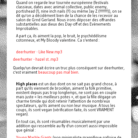
Quand on regarde leur tournée européenne (festivals
classieux, dates avec animal collective, public enemy,
portishead (!), nine inch nails (!!) ou même Jay Z (!!!!!!!!!)), on se
dit qu'on a décidément bien de la chance de les recevoir au
salon de Grnd Gerland. Nous irons déposer des offrandes
substantielles aux dieux des Day-off et des Evènements
Improbables.
A part ça, ils aiment la pop, le bruit, le psychédélisme
cotonneux, et My Bloody valentine. Ca s'entend :
deerhunter - Like New.mp3
deerhunter - hazel st..mp3
Quelqu'un devrait écrire un truc plus conséquent sur deerhunter,
c'est vraiment
beaucoup pas mal bien
.
High
places
est un duo dont on ne sait pas grand chose, à
part qu'ils viennent de brooklyn, aiment la folk primitive,
existent depuis pas trop longtemps, ne sont pas en couple
mais juste « les meilleurs potes », et que la fille dégage un
charme timide qui doit retenir l'attention de nombreux
spectateurs, qu'ils aiment ou non leur musique. A tous les
coups, ils sont vegan (vérification faite, ils sont VRAIMENT
vegan).
En tout cas, ils sont résumables musicalement par une
addition qui ressemble au fly d'un concert aussi impossible
que génial :
Young Marble Giants
(pop minimaliste magnifique galloise de