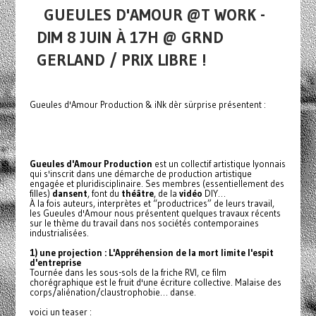
GUEULES D'AMOUR @T WORK -
DIM 8 JUIN À 17H @ GRND
GERLAND / PRIX LIBRE !
Gueules d'Amour Production & iNk dèr sürprise présentent :
Gueules d'Amour Production
est un collectif artistique lyonnais
qui s'inscrit dans une démarche de production artistique
engagée et pluridisciplinaire. Ses membres (essentiellement des
filles)
dansent
, font du
théâtre
, de la
vidéo
DIY…
À la fois auteurs, interprètes et “productrices” de leurs travail,
les Gueules d'Amour nous présentent quelques travaux récents
sur le thème du travail dans nos sociétés contemporaines
industrialisées.
1) une projection : L'Appréhension de la mort limite l'espit
d'entreprise
Tournée dans les sous-sols de la friche RVI, ce film
chorégraphique est le fruit d'une écriture collective. Malaise des
corps/aliénation/claustrophobie… danse.
voici un teaser :