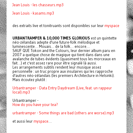
Jean Louis - les chasseurs.mp3
Jean Louis - kasams.mp3
des extraits live et tonitruants sont disponibles sur leur
myspace
URBANTRAMPER & 10,000 TIMES GLORIOUS
est un quintette
néo-zélandais adepte d'une future-folk mélodique et
luminescente… Mouais… de la folk… encore…
SAUF QUE Tokon and the Colours, leur dernier album paru en
2007 a quelque chose de magique qui tient dans dans une
avalanche de tubes évidents (quasiment tous les morceaux en
fait…) et c'est assez rare pour être signalé là aussi.
Les arrangements subtils rendent leur musique assez
personnelle : un truc propre aux insulaires qui les rapproche
d'autres néo-zélandais (les premiers Architecture in Helsinki).
Mais écoutez plutôt :
Urbantramper - Data Entry Daydream (Live, feat. un rappeur
local).mp3
Urbantramper -
How do you have your tea?
urbantramper - Some things are bad (others are worse).mp3
et aussi leur
myspace
…