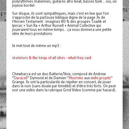
polyrythmies maliennes, guitares afro-beat, basses funk... oui, un
joyeux bordel.
Sur disque, ils sont sympathiques, mais c'est en live que l'on
s'approche de la partouze biblique digne de la page 34 de
l'Ancien Testament : imaginez 80 % des groupes
Tzadik et
Ipecac + Sun Ra + Arthur Russell + Animal Collective qui
joueraient tous en même temps... ça vous donnera une petite
idée de leurs prestations.
Je met tout de même un mp3 :
skeletons & the kings of all cities - what they said
Chewbacca est un duo Batterie/Voix, composé de Andrew
"
Duracell
" Dymond et de Damien "
l'homme
aux
mille projets
"
Grange. Ils ont la particularité de répéter en concert, de jouer
dans le noir (sans doute par timidité) et d'être très forts. On peut
voir une vidéo dans la rubrique Grnd Video (comme par hasard).