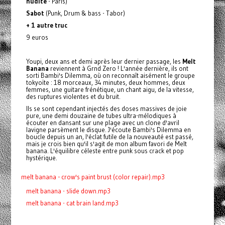
nudité
- Paris)
Sabot
(Punk, Drum & bass - Tabor)
+ 1 autre truc
9 euros
Youpi, deux ans et demi après leur dernier passage, les
Melt
Banana
reviennent à Grnd Zero ! L'année dernière, ils ont
sorti Bambi's Dilemma, où on reconnaît aisément le groupe
tokyoïte : 18 morceaux, 34 minutes, deux hommes, deux
femmes, une guitare frénétique, un chant aigu, de la vitesse,
des ruptures violentes et du bruit.
Ils se sont cependant injectés des doses massives de joie
pure, une demi douzaine de tubes ultra-mélodiques à
écouter en dansant sur une plage avec un clone d'avril
lavigne parsèment le disque. J'écoute Bambi's Dilemma en
boucle depuis un an, l'éclat futile de la nouveauté est passé,
mais je crois bien qu'il s'agit de mon album favori de Melt
banana. L'équilibre céleste entre punk sous crack et pop
hystérique.
melt banana - crow's paint brust (color repair).mp3
melt banana - slide down.mp3
melt banana - cat brain land.mp3