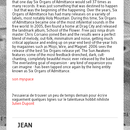
that one day Six Organs of Admittance would sell 37 times as
many records. It was just something that was destined to happen
- but that was the beginning of the happening. Over the years, Six
Organs of Admittance has had many releases on a variety of
labels, most notably Holy Mountain. During this time, Six Organs
of Admittance became one of the most infulential sounds in the
free world. In 2005, Ben found a home at Drag City and released
the landmark album, School of the Flower. Free jazz ninja drum
master Chris Corsano joined Ben and the results were a perfect
blend of melody, out-folk, minimalism and noise, getting much
critical applause and ending up on year-end best-of-the-year lists
by magazines such as Mojo, Wire, and Magnet. 2006 sees the
release of the best Six Organs release yet. The Sun Awakens
features some of the most feedback-drenched, dark, cult-
chanting, completely beautiful music ever released by the band.
The everlasting goal of expansion - any kind of expansion you
can imagine - has been tapped once again by the living entity
known as Six Organs of Admittance.
son myspace
J'essaierai de trouver un peu de temps demain pour écrire
vaguement quelques lignes sur le talentueux hobbit nihiliste
Julien Dupont
JEAN