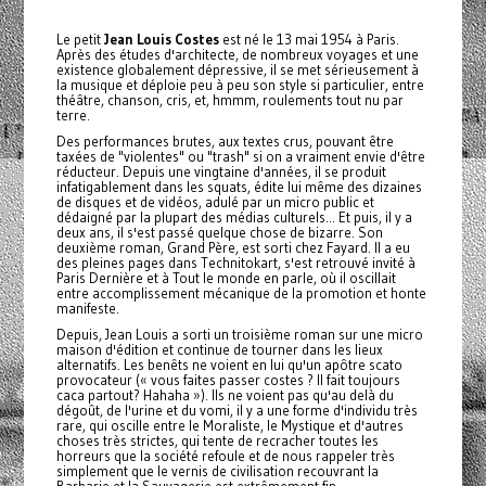
Le petit
Jean Louis Costes
est né le 13 mai 1954 à Paris.
Après des études d'architecte, de nombreux voyages et une
existence globalement dépressive, il se met sérieusement à
la musique et déploie peu à peu son style si particulier, entre
théâtre, chanson, cris, et, hmmm, roulements tout nu par
terre.
Des performances brutes, aux textes crus, pouvant être
taxées de "violentes" ou "trash" si on a vraiment envie d'être
réducteur. Depuis une vingtaine d'années, il se produit
infatigablement dans les squats, édite lui même des dizaines
de disques et de vidéos, adulé par un micro public et
dédaigné par la plupart des médias culturels... Et puis, il y a
deux ans, il s'est passé quelque chose de bizarre. Son
deuxième roman, Grand Père, est sorti chez Fayard. Il a eu
des pleines pages dans Technitokart, s'est retrouvé invité à
Paris Dernière et à Tout le monde en parle, où il oscillait
entre accomplissement mécanique de la promotion et honte
manifeste.
Depuis, Jean Louis a sorti un troisième roman sur une micro
maison d'édition et continue de tourner dans les lieux
alternatifs. Les benêts ne voient en lui qu'un apôtre scato
provocateur (« vous faites passer costes ? Il fait toujours
caca partout? Hahaha »). Ils ne voient pas qu'au delà du
dégoût, de l'urine et du vomi, il y a une forme d'individu très
rare, qui oscille entre le Moraliste, le Mystique et d'autres
choses très strictes, qui tente de recracher toutes les
horreurs que la société refoule et de nous rappeler très
simplement que le vernis de civilisation recouvrant la