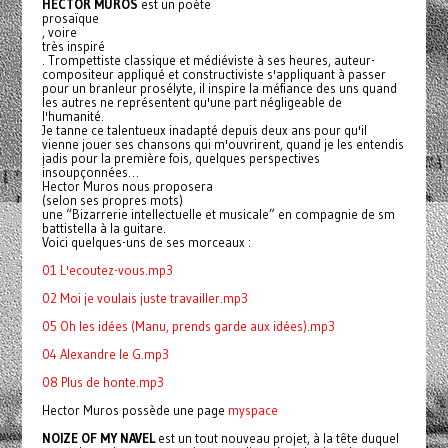
HECTOR MUROS
est un poète
prosaïque
, voire
très inspiré
. Trompettiste classique et médiéviste à ses heures, auteur-
compositeur appliqué et constructiviste s'appliquant à passer
pour un branleur prosélyte, il inspire la méfiance des uns quand
les autres ne représentent qu'une part négligeable de
l'humanité.
Je tanne ce talentueux inadapté depuis deux ans pour qu'il
vienne jouer ses chansons qui m'ouvrirent, quand je les entendis
jadis pour la première fois, quelques perspectives
insoupçonnées…
Hector Muros nous proposera
(selon ses propres mots)
une “Bizarrerie intellectuelle et musicale” en compagnie de sm
battistella à la guitare.
Voici quelques-uns de ses morceaux :
01 L'ecoutez-vous.mp3
02 Moi je voulais juste travailler.mp3
05 Oh les idées (Manu, prends garde aux idées).mp3
04 Alexandre le G.mp3
08 Plus de honte.mp3
Hector Muros possède une page
myspace
NOIZE OF MY NAVEL
est un tout nouveau projet, à la tête duquel