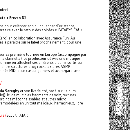
tent :
ata + Erevan DJ
ps pour célébrer son quinquennat d’existence,
ersaire avec le retour des soirées « PATAFYSICA! »
Zero) en collaboration avec Assurance Fun. Au
s à paraître sur le label prochainement, pour une
ur sa première tournée en Europe (accompagné par
la clarinette). Le producteur délivre une musique
omme en attestent ses différents albums sortis sur
 entre structures prog rock, textures ASMR
ynthés MIDI pour casual gamers et avant-gardisme
/
la Sereghy
et son live feutré, basé sur l’album
j). Ici de multiples fragments de voix, textures
ecordings méconnaissables et autres micro-
modelées en un tout malicieux, harmonieux, libre
ula/
SLEEK FATA :