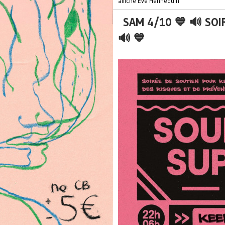
affiche Eve Hennequin
SAM 4/10 💙 🔊 SOI
🔊 💙