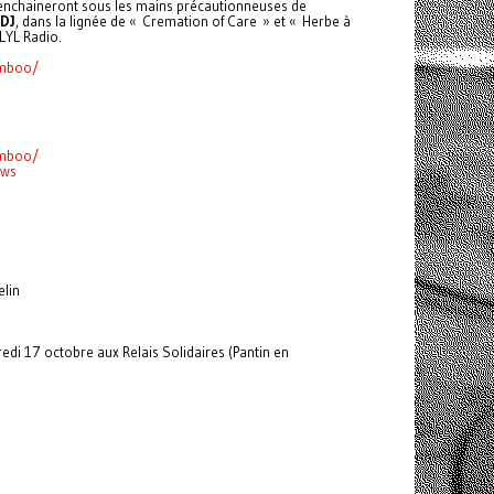
enchaineront sous les mains précautionneuses de
 DJ
, dans la lignée de « Cremation of Care » et « Herbe à
 LYL Radio.
amboo/
amboo/
ows
lin
i 17 octobre aux Relais Solidaires (Pantin en