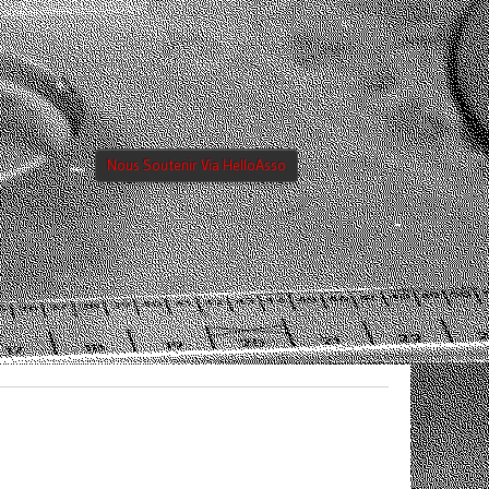
Nous Soutenir Via HelloAsso