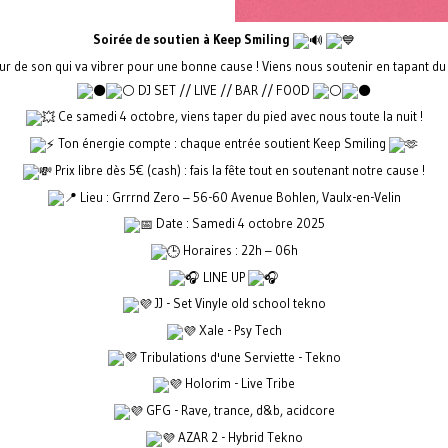
Soirée de soutien à Keep Smiling
r de son qui va vibrer pour une bonne cause ! Viens nous soutenir en tapant du 
DJ SET // LIVE // BAR // FOOD
Ce samedi 4 octobre, viens taper du pied avec nous toute la nuit !
Ton énergie compte : chaque entrée soutient Keep Smiling
Prix libre dès 5€ (cash) : fais la fête tout en soutenant notre cause !
Lieu : Grrrnd Zero – 56-60 Avenue Bohlen, Vaulx-en-Velin
Date : Samedi 4 octobre 2025
Horaires : 22h – 06h
LINE UP
JJ - Set Vinyle old school tekno
Xale - Psy Tech
Tribulations d'une Serviette - Tekno
Holorim - Live Tribe
GFG - Rave, trance, d&b, acidcore
AZAR 2 - Hybrid Tekno