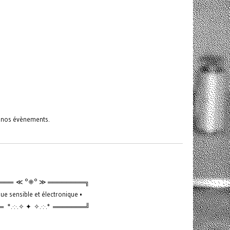
s nos évènements.
═══ ≪ °❈° ≫ ════════╗
ue sensible et électronique •
*.·:·.✧ ✦ ✧.·:·.* ═══════╝