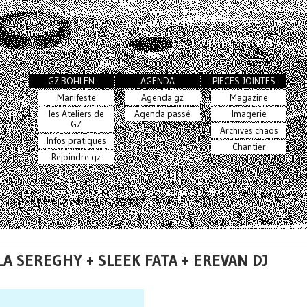
GZ BOHLEN
AGENDA
PIECES JOINTES
Manifeste
Agenda gz
Magazine
les Ateliers de
Agenda passé
Imagerie
GZ
Archives chaos
Infos pratiques
Chantier
Rejoindre gz
LA SEREGHY + SLEEK FATA + EREVAN DJ