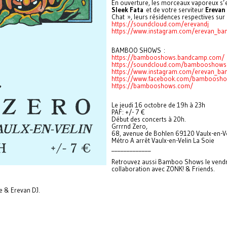
En ouverture, les morceaux vaporeux s’
Sleek Fata
et de votre serviteur
Erevan
Chat », leurs résidences respectives sur
https://soundcloud.com/erevandj
https://www.instagram.com/erevan_b
BAMBOO SHOWS :
https://bambooshows.bandcamp.com/
https://soundcloud.com/bambooshows
https://www.instagram.com/erevan_b
https://www.facebook.com/bamboosh
https://bambooshows.com/
Le jeudi 16 octobre de 19h à 23h
PAF: +/- 7 €
Début des concerts à 20h.
Grrrnd Zero,
68, avenue de Bohlen 69120 Vaulx-en-Ve
Métro A arrêt Vaulx-en-Velin La Soie
_____________
Retrouvez aussi Bamboo Shows le vendred
collaboration avec ZONK! & Friends.
te & Erevan DJ.