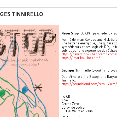
RGES TINNIRELLO
Never Stop
(DE/JP) _ psychedelic kra
Formé de Imari Kokubo and Nick Safe,
Une batterie énergique, une guitare s
synthétiseurs et des logiciels DIY, un 
public pour une expérience de réalités
https://neverstop42.bandcamp.com
https://imarikokubo.com/
Georges Tinnirello
(Lyon) _ impro-vi
Duo d'impro entre Saxophone Baryton
Tinnirello.
https://soundcloud.com/remi.../sets/
no CB
+-5e
Grrrnd Zero
60 av. de Bohlen
69120 Vaulx-en-Velin