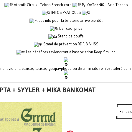
Atomik Circus - Tekno French core
PyLOoTeKNiQ - Acid Techno
INFOS PRATIQUES
Les info pour la billeterie arrive bientôt
Bar cool price
Stand de bouffe
Stand de prévention RDR & VHSS
Les bénéfices reviendront à l'association Keep Smiling
nt violent, sexiste, raciste, lgbtqia+phobe ou discriminatoire n'est toléré dan
ËPTA + SYYLER + MIKA BANKOMAT
╔═════
• musiq
╚══════ 