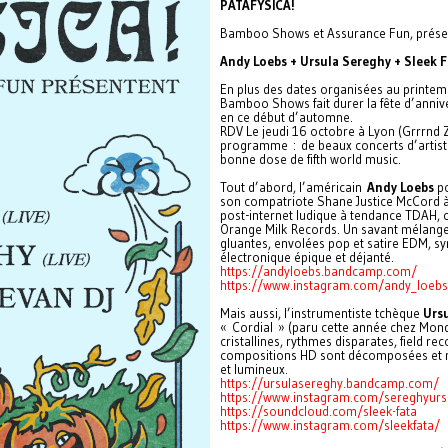
PATAFYSICA!
Bamboo Shows et Assurance Fun, présen
Andy Loebs + Ursula Sereghy + Sleek F
En plus des dates organisées au printem
Bamboo Shows fait durer la fête d’anniv
en ce début d’automne.
RDV Le jeudi 16 octobre à Lyon (Grrrnd 
programme : de beaux concerts d’artiste
bonne dose de fifth world music.
Tout d’abord, l’américain
Andy Loebs
po
son compatriote Shane Justice McCord à 
post-internet ludique à tendance TDAH, c
Orange Milk Records. Un savant mélange
gluantes, envolées pop et satire EDM, s
électronique épique et déjanté.
https://andyloebs.bandcamp.com/
https://www.instagram.com/andy_loebs
Mais aussi, l’instrumentiste tchèque
Ursu
« Cordial » (paru cette année chez Mondo
cristallines, rythmes disparates, field r
compositions HD sont décomposées et re
et lumineux.
https://ursulasereghy.bandcamp.com/
https://www.instagram.com/sereghyurs
https://soundcloud.com/sleek-fata
https://www.instagram.com/sleekfata/