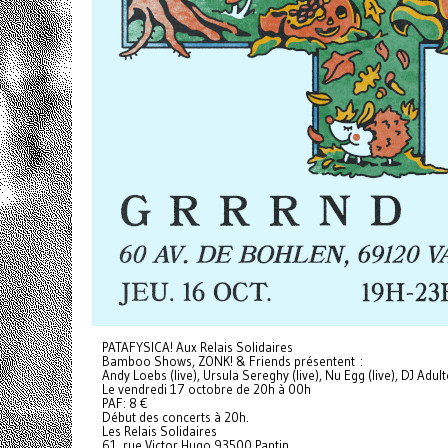
PATAFYSICA! Aux Relais Solidaires
Bamboo Shows, ZONK! & Friends présentent :
Andy Loebs (live), Ursula Sereghy (live), Nu Egg (live), DJ Adul
Le vendredi 17 octobre de 20h à 00h
PAF: 8 €
Début des concerts à 20h.
Les Relais Solidaires
61, rue Victor Hugo 93500 Pantin