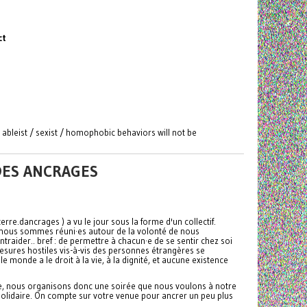
ct
/ ableist / sexist / homophobic behaviors will not be
 DES ANCRAGES
erre.dancrages ) a vu le jour sous la forme d'un collectif.
ous nous sommes réuni·es autour de la volonté de nous
entraider.. bref : de permettre à chacun·e de se sentir chez soi
esures hostiles vis-à-vis des personnes étrangères se
 le monde a le droit à la vie, à la dignité, et aucune existence
te, nous organisons donc une soirée que nous voulons à notre
t solidaire. On compte sur votre venue pour ancrer un peu plus