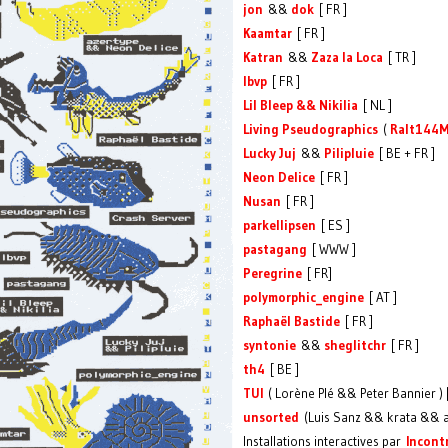
jon
&&
dok
[ FR ]
Kaamtar
[ FR ]
Katran
&&
Zaza la Loca
[ TR ]
lbvp
[ FR ]
Lil Bleep && Nikilia
[ NL ]
Living Pseudographics
(
Ralt144M
Lucky Juj
&&
Pilipluie
[ BE + FR ]
Neon Delice
[ FR ]
Nusan
[ FR ]
parkellipsen
[ ES ]
pastagang
[ WWW ]
Peregrine
[ FR]
polymorphic_engine
[ AT ]
Raphaël Bastide
[ FR ]
syntonie
&&
sheglitchr
[ FR ]
th4
[ BE ]
TUI
( Lorène Plé && Peter Bannier ) [
unsorted
(Luis Sanz && krata && a
Installations interactives par
Incont