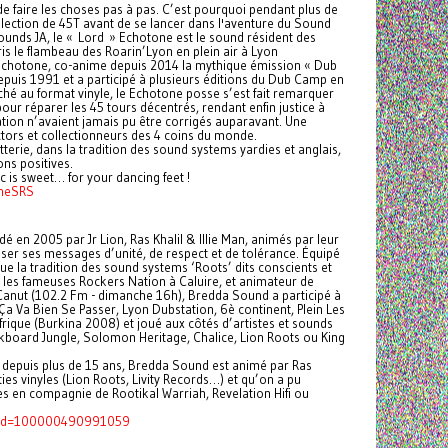
de faire les choses pas à pas. C’est pourquoi pendant plus de
lection de 45T avant de se lancer dans l'aventure du Sound
ounds JA, le « Lord » Echotone est le sound résident des
is le flambeau des Roarin’Lyon en plein air à Lyon
Echotone, co-anime depuis 2014 la mythique émission « Dub
epuis 1991 et a participé à plusieurs éditions du Dub Camp en
ché au format vinyle, le Echotone posse s’est fait remarquer
our réparer les 45 tours décentrés, rendant enfin justice à
tion n’avaient jamais pu être corrigés auparavant. Une
ectors et collectionneurs des 4 coins du monde.
tterie, dans la tradition des sound systems yardies et anglais,
ns positives.
 is sweet… for your dancing feet !
oneSRS
dé en 2005 par Jr Lion, Ras Khalil & Illie Man, animés par leur
fuser ses messages d’unité, de respect et de tolérance. Équipé
ue la tradition des sound systems ‘Roots’ dits conscients et
t les fameuses Rockers Nation à Caluire, et animateur de
anut (102.2 Fm - dimanche 16h), Bredda Sound a participé à
Ça Va Bien Se Passer, Lyon Dubstation, 6è continent, Plein Les
rique (Burkina 2008) et joué aux côtés d’artistes et sounds
ckboard Jungle, Solomon Heritage, Chalice, Lion Roots ou King
e depuis plus de 15 ans, Bredda Sound est animé par Ras
ies vinyles (Lion Roots, Livity Records…) et qu’on a pu
s en compagnie de Rootikal Warriah, Revelation Hifi ou
p?id=100000490991059