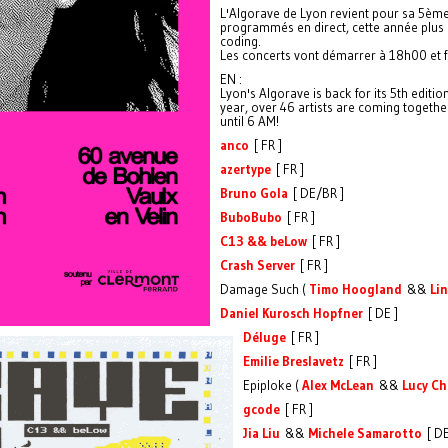
L'Algorave de Lyon revient pour sa 5ème 
programmés en direct, cette année plus 
coding.
Les concerts vont démarrer à 18h00 et f
EN :
Lyon's Algorave is back for its 5th editio
year, over 46 artists are coming together
until 6 AM!
anco
[ FR ]
azertype
[ FR ]
Bruno Gola
[ DE/BR ]
BuboBubo
[ FR ]
C13 && beLow
[ FR ]
Crash Server
[ FR ]
Damage Such (
Timo Hoogland
&&
Li
Daniel Kurosch Hopfner
[ DE ]
Déluge
[ FR ]
Emilie Breslavetz
[ FR ]
Epiploke (
Alex McLean
&&
Lucy C
gcode
[ FR ]
Jia Liu
&&
Michele Samarotto
[ DE