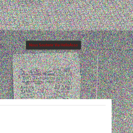
Nous Soutenir Via HelloAsso