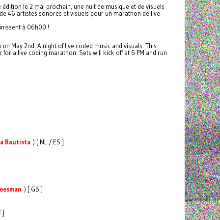
édition le 2 mai prochain, une nuit de musique et de visuels
de 46 artistes sonores et visuels pour un marathon de live
inissent à 06h00 !
n on May 2nd. A night of live coded music and visuals. This
 for a live coding marathon. Sets will kick off at 6 PM and run
na Bautista
) [ NL / ES ]
heesman
) [ GB ]
 ]