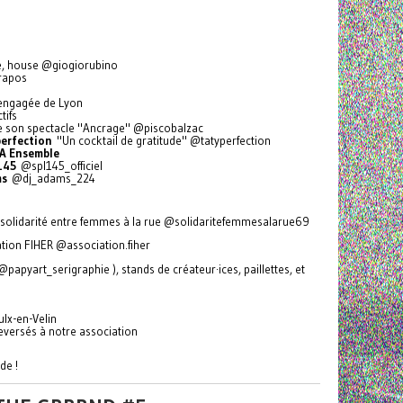
le, house @giogiorubino
rapos
f engagée de Lyon
tifs
 de son spectacle "Ancrage" @piscobalzac
erfection
"Un cocktail de gratitude" @tatyperfection
A Ensemble
145
@spl145_officiel
ms
@dj_adams_224
f solidarité entre femmes à la rue @solidaritefemmesalarue69
ation FIHER @association.fiher
papyart_serigraphie ), stands de créateur·ices, paillettes, et
ulx-en-Velin
 reversés à notre association
de !