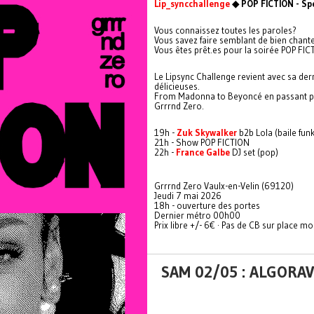
Lip_syncchallenge
◆ POP FICTION - Spe
Vous connaissez toutes les paroles?
Vous savez faire semblant de bien chante
Vous êtes prêt.es pour la soirée POP FI
Le Lipsync Challenge revient avec sa dern
délicieuses.
From Madonna to Beyoncé en passant par
Grrrnd Zero.
19h -
Zuk Skywalker
b2b Lola (baile funk
21h - Show POP FICTION
22h -
France Galbe
DJ set (pop)
Grrrnd Zero Vaulx-en-Velin (69120)
Jeudi 7 mai 2026
18h - ouverture des portes
Dernier métro 00h00
Prix libre +/- 6€ · Pas de CB sur place mo
SAM 02/05 : ALGORA