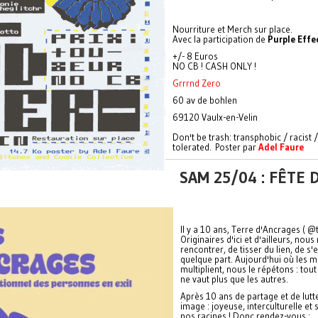
Nourriture et Merch sur place.
Avec la participation de
Purple Effe
+/- 8 Euros
NO CB ! CASH ONLY !
Grrrnd Zero
60 av de bohlen
69120 Vaulx-en-Velin
Don't be trash: transphobic / racist 
tolerated. Poster par
Adel Faure
SAM 25/04 : FÊTE
Il y a 10 ans, Terre d'Ancrages ( @t
Originaires d'ici et d'ailleurs, n
rencontrer, de tisser du lien, de s'
quelque part. Aujourd'hui où les m
multiplient, nous le répétons : tout
ne vaut plus que les autres.
Après 10 ans de partage et de lut
image : joyeuse, interculturelle e
nos racines ! Donc rendez-vous :