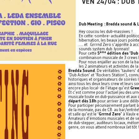
VEN 24/04 : DUB
Dub Meeting : Bredda sound & 
Hey coucou les dub-massives !
En cette -sombre- actualité politico
hibernation, les beaux jours pointe
…. et Grrrnd Zero s’apprête à accu
sounds system dub lyonnais!
ème
Pour cette
5
édition des ‘Dub
combinaison musicale de 3 crews l
Pour nous enjailler au son de la ba
les 2 animateurs et activistes de la 
Bredda Sound
. De véritables ‘tauliers’
‘Dub Action’ et ‘Rockers Station’), conn
historiques et organisateurs de soirées 
ainsi tous les deux leurs crew et leurs
encore plus local- de l’étape qu’est
Gree
Et c’est comme pour l’actuel jeu des urn
musicale toute en dub-puissance et aux 
départ dès 18h
pour arriver à une déli
Pour participer pécuniairement parlant 
de la monnaie, pas de CB au bar/entrée!)
et salle qu’est le ‘
Grrrnd Zero’
à Vaulx-e
Amateurs d’émotions musicales et de se
de dub-stepper, auditeurs locaux, mélo
genre, on vous attend nombreux (et tôt !)