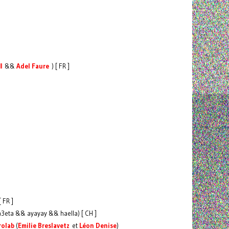
I
&&
Adel Faure
) [ FR ]
 FR ]
3eta && ayayay && haella) [ CH ]
rolab
(
Emilie Breslavetz
et
Léon Denise
)