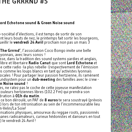
 THE GRRRND #5
Lord Echotone sound & Green Noise sound
-sociétal d’élections, il est temps de sortir de son
nt leurs bouts de nez, le printemps fait sortir les bourgeons,
eillir le
vendredi 24 Avril
prochain non pas un mais 3
 The Grrrnd’
, l’association Coco Bongo invite une belle
yonnais, avec leurs sonos !
sse, dans la tradition des sound systems yardies et anglais,
libre et libertaire
Radio Canut
que sont
Lord Echotone
et
 de cette radio -la plus rebelle- (respectivement de l’émission
us comme les loups blancs en tant qu’activistes lyonnais
locales ! Pour partager leur passion hertzienne, ils ramènent
 soundsystem pour un
dub-meeting
des familles avec le crew -
n Noise sound
!
es, ne ratez pas le coche de cette joyeuse manifestation
couleurs hertziennes libres (102.2 Fm) qui prendra son
bération à
01h du matin
.
à ce bon déroulé, un PAF de
8 euros
te sera soustrayé (prévois
 lors de ton intronisation au sein de l’incommensurable lieu
n-Velin/La Soie!
nsations physiques, amoureux du reggae roots, passionnés
manes radioamateurs, curieux hédonistes et danseurs en tout
 le vendredi 24 Avril !