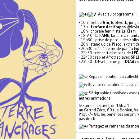
Avec au programme :
- 16h : Set de
Gio
, footwork, jung
- 17h :
fanfare des Krapos
@lesk
- 18h : chorale féministe
La Clam
- 18h40 : la
FAME
, fanfare à mani
- 19h30 : prise de parole des collec
- 20h : stand up de
Pisco
, extrait
- 20h30 : défilé de mode par
Tatyp
- 21h30 : concert afro-rock de
LED
- 22h30 : rap et Afrotrap avec
SPL
- 23h30 : DJ-set animé par
DJAda
Repas en soutien au collecti
Buvette en soutien à l'associ
Sérigraphie ( réalisées avec @
autres animations
le samedi 25 avril, de 16h à 1h
au Grrrnd Zéro, 60 rue Bohlen, Va
Prix : -/+ 8€, les bénéfices seront
pas de cb
Partagez et ramenez du mon