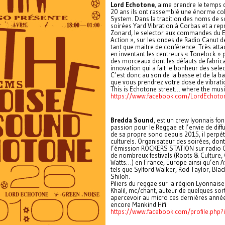
Lord Echotone
, aime prendre le temps 
20 ans ils ont rassemblé une énorme col
System. Dans la tradition des noms de s
soirées Yard Vibration à Corbas et a repr
Zonard, le selector aux commandes du 
Action », sur les ondes de Radio Canut d
tant que maitre de conférence. Très atta
en inventant les centreurs « Tonelock » p
des morceaux dont les défauts de fabrica
innovation qui a fait le bonheur des sel
C’est donc au son de la basse et de la ba
que vous prendrez votre dose de vibratio
This is Echotone street… where the music
https://www.facebook.com/LordEchot
Bredda Sound
, est un crew lyonnais fon
passion pour le Reggae et l’envie de dif
de sa propre sono depuis 2015, il perpét
culturels. Organisateur des soirées, don
l’émission ROCKERS STATION sur radio C
de nombreux festivals (Roots & Culture, 
Watts…) en France, Europe ainsi qu’en Af
tels que Sylford Walker, Rod Taylor, Bla
Shiloh.
Piliers du reggae sur la région Lyonnais
Khalil, mc/chant, auteur de quelques sort
apercevoir au micro ces dernières année
encore Mankind Hifi.
https://www.facebook.com/profile.ph