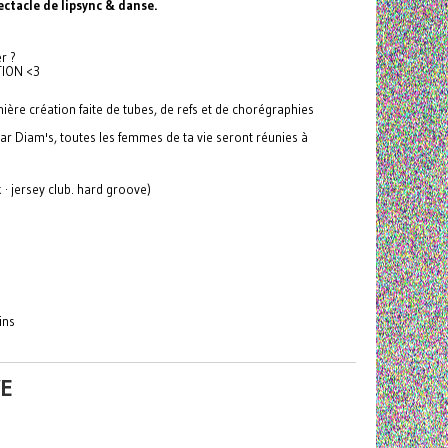
ctacle de lipsync & danse.
r ?
CTION <3
ière création faite de tubes, de refs et de chorégraphies
 Diam's, toutes les femmes de ta vie seront réunies à
 · jersey club. hard groove)
ins
VE