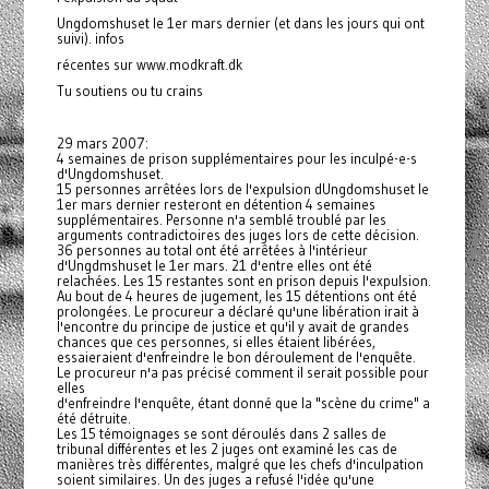
Ungdomshuset le 1er mars dernier (et dans les jours qui ont
suivi). infos
récentes sur www.modkraft.dk
Tu soutiens ou tu crains
29 mars 2007:
4 semaines de prison supplémentaires pour les inculpé-e-s
d'Ungdomshuset.
15 personnes arrêtées lors de l'expulsion dUngdomshuset le
1er mars dernier resteront en détention 4 semaines
supplémentaires. Personne n'a semblé troublé par les
arguments contradictoires des juges lors de cette décision.
36 personnes au total ont été arrêtées à l'intérieur
d'Ungdmshuset le 1er mars. 21 d'entre elles ont été
relachées. Les 15 restantes sont en prison depuis l'expulsion.
Au bout de 4 heures de jugement, les 15 détentions ont été
prolongées. Le procureur a déclaré qu'une libération irait à
l'encontre du principe de justice et qu'il y avait de grandes
chances que ces personnes, si elles étaient libérées,
essaieraient d'enfreindre le bon déroulement de l'enquête.
Le procureur n'a pas précisé comment il serait possible pour
elles
d'enfreindre l'enquête, étant donné que la "scène du crime" a
été détruite.
Les 15 témoignages se sont déroulés dans 2 salles de
tribunal différentes et les 2 juges ont examiné les cas de
manières très différentes, malgré que les chefs d'inculpation
soient similaires. Un des juges a refusé l'idée qu'une