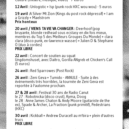
12 Avril :
Unlogistic + Isp (punk rock HXC wou wou) - 5 euros
19 avril :
A Silver Mt Zion (Kings du post rock dépressif) + I am
a Grizzly + Maelstrom
Prix honteux
20 avril / VIENS TA VIE VA CHANGER :
Deerhoof (pop
bruyante, blonde redhead sous ecstasy en dix fois mieux,
membres du Top 5 des Meilleurs Groupes Du Monde) + clara
clara (disco punk, ex-lawrence wasser) + Julien D & Stephane
O (duo à cordes)
PRIX LIBRE
22 avril :
Concert de soutien au squat
Ungdomshuset, avec Daïtro, Gorilla ANgreb et Chicken's Call
(5 euros)
24 avril :
Red Sparrowes (Post Rock)
26 avril :
Zeni Geva + Tumido - ANNULE - Suite à des
évènements très horribles, la tournée de Zeni Geva est
reportée à l'automne prochain.
27 & 28 avril :
Festival 30 ans de Radio Canut
le 27 : Robotnicka (disco crust), Kyma, Doog
le 28 : Anne James Chaton & Andy Moore (guitariste de the
ex), Spade & Archer, La Fraction (punk primitif), Pedestrians
(HXC)
30 avril :
Kickball + Andrew Duracell au m'bira + plein d'autres
trucs
PRIX LIBRE