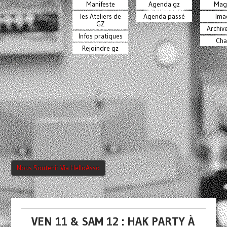
Manifeste
Agenda gz
Mag
les Ateliers de
Agenda passé
Ima
GZ
Archiv
Infos pratiques
Cha
Rejoindre gz
Nous Soutenir Via HelloAsso
VEN 11 & SAM 12 : HAK PARTY À