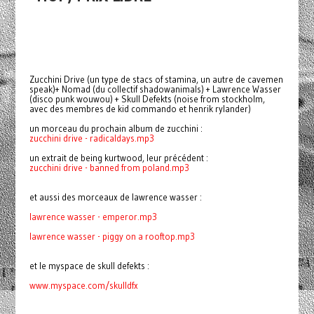
Zucchini Drive (un type de stacs of stamina, un autre de cavemen
speak)+ Nomad (du collectif shadowanimals) + Lawrence Wasser
(disco punk wouwou) + Skull Defekts (noise from stockholm,
avec des membres de kid commando et henrik rylander)
un morceau du prochain album de zucchini :
zucchini drive - radicaldays.mp3
un extrait de being kurtwood, leur précédent :
zucchini drive - banned from poland.mp3
et aussi des morceaux de lawrence wasser :
lawrence wasser - emperor.mp3
lawrence wasser -
piggy on a rooftop.mp3
et le myspace de skull defekts :
www.myspace.com/skulldfx