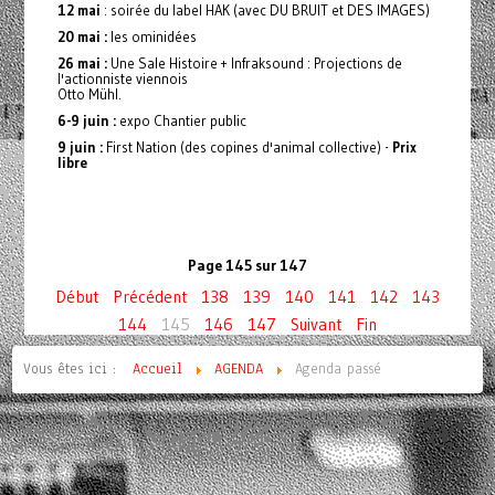
12 mai
: soirée du label HAK (avec DU BRUIT et DES IMAGES)
20 mai :
les ominidées
26 mai :
Une Sale Histoire + Infraksound : Projections de
l'actionniste viennois
Otto Mühl.
6-9 juin :
expo Chantier public
9 juin :
First Nation (des copines d'animal collective) -
Prix
libre
Page 145 sur 147
Début
Précédent
138
139
140
141
142
143
144
145
146
147
Suivant
Fin
Vous êtes ici :
Accueil
AGENDA
Agenda passé