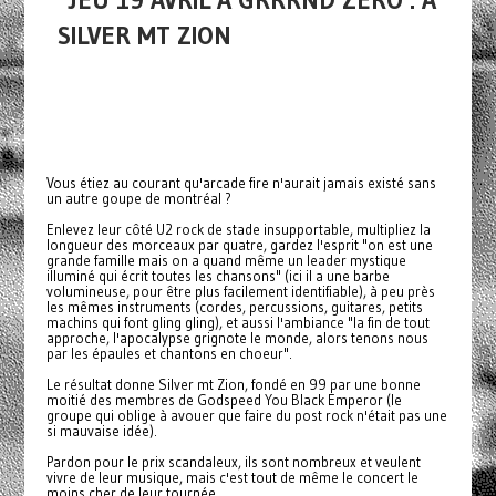
JEU 19 AVRIL À GRRRND ZERO : A
SILVER MT ZION
Vous étiez au courant qu'arcade fire n'aurait jamais existé sans
un autre goupe de montréal ?
Enlevez leur côté U2 rock de stade insupportable, multipliez la
longueur des morceaux par quatre, gardez l'esprit "on est une
grande famille mais on a quand même un leader mystique
illuminé qui écrit toutes les chansons" (ici il a une barbe
volumineuse, pour être plus facilement identifiable), à peu près
les mêmes instruments (cordes, percussions, guitares, petits
machins qui font gling gling), et aussi l'ambiance "la fin de tout
approche, l'apocalypse grignote le monde, alors tenons nous
par les épaules et chantons en choeur".
Le résultat donne Silver mt Zion, fondé en 99 par une bonne
moitié des membres de Godspeed You Black Emperor (le
groupe qui oblige à avouer que faire du post rock n'était pas une
si mauvaise idée).
Pardon pour le prix scandaleux, ils sont nombreux et veulent
vivre de leur musique, mais c'est tout de même le concert le
moins cher de leur tournée.