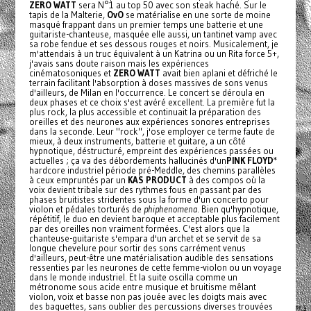
ZERO WATT
sera N°1 au top 50 avec son steak haché. Sur le
tapis de la Malterie,
OvO
se matérialise en une sorte de moine
masqué frappant dans un premier temps une batterie et une
guitariste-chanteuse, masquée elle aussi, un tantinet vamp avec
sa robe fendue et ses dessous rouges et noirs. Musicalement, je
m'attendais à un truc équivalent à un Katrina ou un Rita force 5+,
j'avais sans doute raison mais les expériences
cinématosoniques et
ZERO WATT
avait bien aplani et défriché le
terrain facilitant l'absorption à doses massives de sons venus
d'ailleurs, de Milan en l'occurrence. Le concert se déroula en
deux phases et ce choix s'est avéré excellent. La première fut la
plus rock, la plus accessible et continuait la préparation des
oreilles et des neurones aux expériences sonores entreprises
dans la seconde. Leur "rock", j'ose employer ce terme faute de
mieux, à deux instruments, batterie et guitare, a un côté
hypnotique, déstructuré, empreint des expériences passées ou
actuelles ; ça va des débordements hallucinés d'un
PINK FLOYD
*
hardcore industriel période pré-Meddle, des chemins parallèles
à ceux empruntés par un
KAS PRODUCT
à des compos où la
voix devient tribale sur des rythmes fous en passant par des
phases bruitistes stridentes sous la forme d'un concerto pour
violon et pédales torturés de
phiphenomena
. Bien qu'hypnotique,
répétitif, le duo en devient baroque et acceptable plus facilement
par des oreilles non vraiment formées. C'est alors que la
chanteuse-guitariste s'empara d'un archet et se servit de sa
longue chevelure pour sortir des sons carrément venus
d'ailleurs, peut-être une matérialisation audible des sensations
ressenties par les neurones de cette femme-violon ou un voyage
dans le monde industriel. Et la suite oscilla comme un
métronome sous acide entre musique et bruitisme mêlant
violon, voix et basse non pas jouée avec les doigts mais avec
des baguettes, sans oublier des percussions diverses trouvées