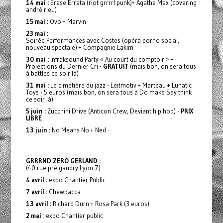
14 mai :
Erase Errata (riot grrrrl punk)+ Agathe Max (covering
andré rieu)
15 mai :
Ovo + Marvin
23 mai :
Soirée Performances avec Costes (opéra porno social,
nouveau spectale) + Compagnie Lakim
30 mai :
Infraksound Party « Au court du comptoir » +
Projections du Dernier Cri -
GRATUIT
(mais bon, on sera tous
à battles ce soir là)
31 mai :
Le cimetière du jazz - Leitmotiv + Marteau + Lunatic
Toys - 5 euros (mais bon, on sera tous à Do make Say think
ce soir là)
5 juin :
Zucchini Drive (Anticon Crew, Deviant hip hop) -
PRIX
LIBRE
13 juin :
No Means No + Ned -
GRRRND ZERO GERLAND :
(40 rue pré gaudry Lyon 7)
4 avril :
expo Chantier Public
7 avril :
Chewbacca
13 avril :
Richard Durn + Rosa Park (3 euros)
2 mai
: expo Chantier public