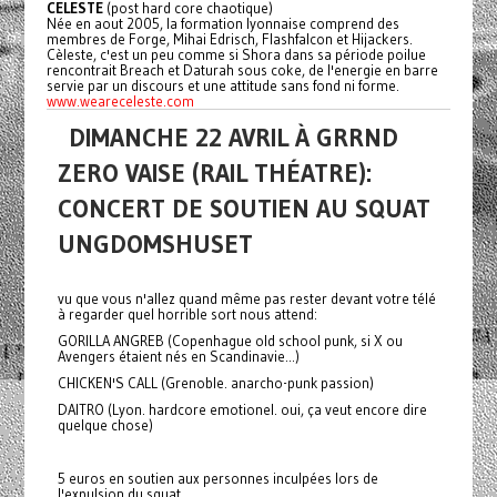
CELESTE
(post hard core chaotique)
Née en aout 2005, la formation lyonnaise comprend des
membres de Forge, Mihai Edrisch, Flashfalcon et Hijackers.
Cèleste, c'est un peu comme si Shora dans sa période poilue
rencontrait Breach et Daturah sous coke, de l'energie en barre
servie par un discours et une attitude sans fond ni forme.
www.weareceleste.com
DIMANCHE 22 AVRIL À GRRND
ZERO VAISE (RAIL THÉATRE):
CONCERT DE SOUTIEN AU SQUAT
UNGDOMSHUSET
vu que vous n'allez quand même pas rester devant votre télé
à regarder quel horrible sort nous attend:
GORILLA ANGREB (Copenhague old school punk, si X ou
Avengers étaient nés en Scandinavie...)
CHICKEN'S CALL (Grenoble. anarcho-punk passion)
DAITRO (Lyon. hardcore emotionel. oui, ça veut encore dire
quelque chose)
5 euros en soutien aux personnes inculpées lors de
l'expulsion du squat