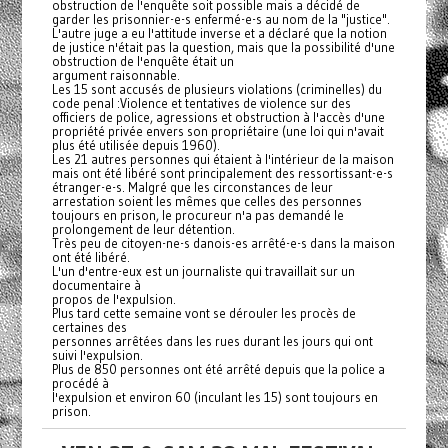
obstruction de l'enquête soit possible mais a décidé de
garder les prisonnier-e-s enfermé-e-s au nom de la "justice".
L'autre juge a eu l'attitude inverse et a déclaré que la notion
de justice n'était pas la question, mais que la possibilité d'une
obstruction de l'enquête était un
argument raisonnable.
Les 15 sont accusés de plusieurs violations (criminelles) du
code penal :Violence et tentatives de violence sur des
officiers de police, agressions et obstruction à l'accès d'une
propriété privée envers son propriétaire (une loi qui n'avait
plus été utilisée depuis 1960).
Les 21 autres personnes qui étaient à l'intérieur de la maison
mais ont été libéré sont principalement des ressortissant-e-s
étranger-e-s. Malgré que les circonstances de leur
arrestation soient les mêmes que celles des personnes
toujours en prison, le procureur n'a pas demandé le
prolongement de leur détention.
Très peu de citoyen-ne-s danois-es arrêté-e-s dans la maison
ont été libéré.
L'un d'entre-eux est un journaliste qui travaillait sur un
documentaire à
propos de l'expulsion.
Plus tard cette semaine vont se dérouler les procès de
certaines des
personnes arrêtées dans les rues durant les jours qui ont
suivi l'expulsion.
Plus de 850 personnes ont été arrêté depuis que la police a
procédé à
l'expulsion et environ 60 (inculant les 15) sont toujours en
prison.