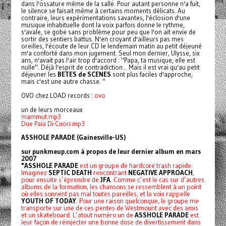
dans l'ossature même de la salle. Pour autant personne n'a fuit,
le silence se faisait même à certains moments délicats. Au
contraire, leurs expérimentations savantes, l'éclosion d'une
musique inhabituelle dont la voix parfois donne le rythme,
s'avale, se gobe sans problème pour peu que l'on ait envie de
sortir des sentiers battus. N'en croyant d'ailleurs pas mes
oreilles, l'écoute de leur CD le lendemain matin au petit déjeuné
m'a conforté dans mon jugement. Seul mon dernier, Ulysse, six
ans, n'avait pas l'air trop d'accord : "Papa, ta musique, elle est
nulle". Déjà l'esprit de contradiction... Mais il est vrai qu'au petit
déjeuner les
BETES de SCENES
sont plus faciles d'approche,
mais c'est une autre chasse. "
OVO chez LOAD records :
ovo
un de leurs morceaux
mammut.mp3
Due Paia Di Cuori.mp3
ASSHOLE PARADE (Gainesville-US)
sur punkmeup.com à propos de leur dernier album en mars
2007
"ASSHOLE PARADE
est un groupe de hardcore trash rapide.
Imaginez
SEPTIC DEATH
rencontrant
NEGATIVE APPROACH
,
pour ensuite s’éprendre de
JFA
. Comme c’est le cas sur d’autres
albums de la formation, les chansons se ressemblent à un point
où elles sonnent pas mal toutes pareilles, et la voix rappelle
YOUTH OF TODAY
. Pour une raison quelconque, le groupe me
transporte sur une de ces pentes de Westmount avec des amis
et un skateboard. L’atout numéro un de
ASSHOLE PARADE
est
leur façon de réinjecter une bonne dose de divertissement dans