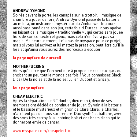
ANDREW DYMOND
Soirée devant la porte, les canapés sur le trottoir… musique de
chambre à jouer dehors, Andrew Dymond passe de la batterie
au m'bira, un instrument mystérieux du Zimbabwe. Toujours
aussi passionné dans son jeu, cette fois ci Duracell nous apaise
en faisant de la musique « traditionnelle » , qui certes sera jouée
hors de son contexte religieux, mais cela n’enlèvera pas sa
magie. Malheureusement, il n’a pas de myspace pour ce projet,
mais si vous lui écrivez et lui mettez la pression, peut-être qu’il le
fera et qu'ainsi vous aurez des morceaux à écouter.
la page myface de duracell
MOTHERFUCKING
Alors qu’est-ce que l’on peut dire à propos de ces deux gars qui
snobent un peu tout le monde des fois ? Vous connaissez Black
Dice? De la noise et de la noise : Julien Dupont et Grizzly.
leur page myface
CHEAP ELECTRIC
Après la séparation de Riff Hunter, dieu merci, deux de ses
membres ont décidé de continuer de jouer. Sylvain à la batterie
et le bassiste mystérieux et mignon de Clara Clara, le Charles,
n’arrêtent pas de nous surprendre. Duo synthé et batterie, avec
des sons très catchy à la lightning bolt et des beats disco qui te
donneront envie de danser.
www.myspace.com/cheapelectric