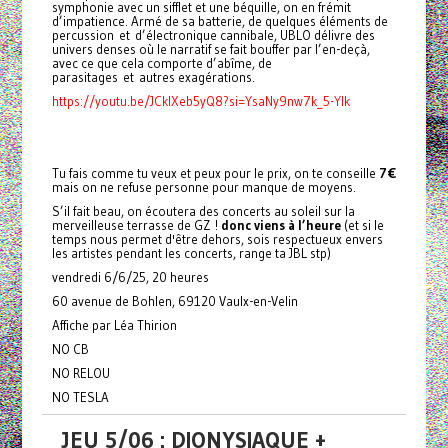
symphonie avec un sifflet et une béquille, on en frémit
d’impatience. Armé de sa batterie, de quelques éléments de
percussion et d’électronique cannibale, UBLO délivre des
univers denses où le narratif se fait bouffer par l’en-deçà,
avec ce que cela comporte d’abîme, de
parasitages et autres exagérations.
https://youtu.be/JCklXeb5yQ8?si=YsaNy9nw7k_5-YIk
Tu fais comme tu veux et peux pour le prix, on te conseille
7€
mais on ne refuse personne pour manque de moyens.
S’il fait beau, on écoutera des concerts au soleil sur la
merveilleuse terrasse de GZ !
donc viens à l’heure
(et si le
temps nous permet d'être dehors, sois respectueux envers
les artistes pendant les concerts, range ta JBL stp)
vendredi 6/6/25, 20 heures
60 avenue de Bohlen, 69120 Vaulx-en-Velin
Affiche par Léa Thirion
NO CB
NO RELOU
NO TESLA
JEU 5/06 : DIONYSIAQUE +