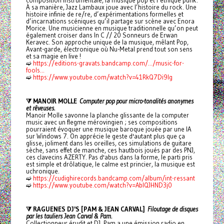
composition instrumentale, la musique pop et l’éthique punk.
À sa manière, Jazz Lambaux joue avec l’histoire du rock. Une
histoire infinie de re/re, d’expérimentations formelles et
d’incarnations scéniques qu’il partage sur scène avec Enora
Morice. Une musicienne en musique traditionnelle qu’on peut
également croiser dans In C // 20 Sonneurs de Erwan
Keravec. Son approche unique de la musique, mêlant Pop,
Avant-garde, électronique où Nu-Metal prend tout son sens
et sa magie en live !
➫
https://editions-gravats.bandcamp.com/.../music-for-
fools...
➫
https://www.youtube.com/watch?v=41RkQ7Di9lg
⧩ MANOIR MOLLE
Computer pop pour micro-tonalités anonymes
et rêveuses.
Manoir Molle savonne la planche glissante de la computer
music avec un flegme mérovingien ; ses compositions
pourraient évoquer une musique baroque jouée par une IA
sur Windows 7. On apprécie le geste d'autant plus que ça
glisse, joliment dans les oreilles, ces simulations de guitare
sèche, sans effet de manche, ces hautbois joués par des PNJ,
ces clavecins AZERTY. Pas d'abus dans la forme, le parti pris
est simple et drôlatique, le calme est princier, la musique est
uchronique.
➫
https://cudighirecords.bandcamp.com/album/int-ressant
➫
https://www.youtube.com/watch?v=AbIQJHND3j0
⧩ RAGUENES DJ'S [PAM & JEAN CARVAL]
Filoutage de disques
par les tauliers Jean Carval & Pam.
Collectionneur érudit et DJ, Pam a une émission radio en