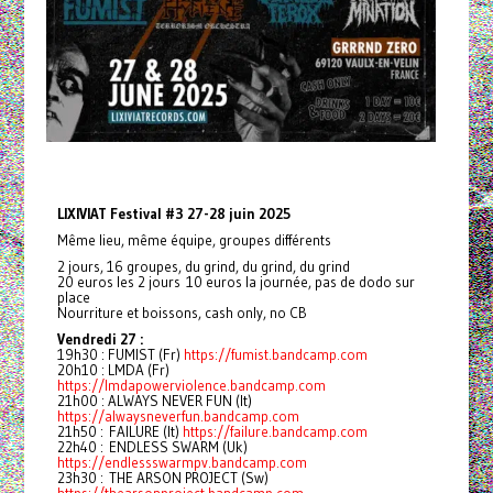
LIXIVIAT Festival #3 27-28 juin 2025
Même lieu, même équipe, groupes différents
2 jours, 16 groupes, du grind, du grind, du grind
20 euros les 2 jours 10 euros la journée, pas de dodo sur
place
Nourriture et boissons, cash only, no CB
Vendredi 27 :
19h30 : FUMIST (Fr)
https://fumist.bandcamp.com
20h10 : LMDA (Fr)
https://lmdapowerviolence.bandcamp.com
21h00 : ALWAYS NEVER FUN (It)
https://alwaysneverfun.bandcamp.com
21h50 : FAILURE (It)
https://failure.bandcamp.com
22h40 : ENDLESS SWARM (Uk)
https://endlessswarmpv.bandcamp.com
23h30 : THE ARSON PROJECT (Sw)