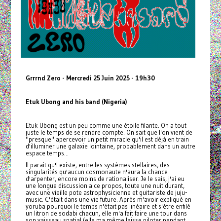
Grrrnd Zero - Mercredi 25 Juin 2025 - 19h30
Etuk Ubong and his band (Nigeria)
Etuk Ubong est un peu comme une étoile filante. On a tout
juste le temps de se rendre compte. On sait que l'on vient de
"presque" apercevoir un petit miracle qu'il est déjà en train
d'illuminer une galaxie lointaine, probablement dans un autre
espace temps...
Il parait qu'l existe, entre les systèmes stellaires, des
singularités qu'aucun cosmonaute n'aura la chance
d'arpenter, encore moins de rationaliser. Je le sais, j'ai eu
une longue discussion a ce propos, toute une nuit durant,
avec une vieille pote astrophysicienne et guitariste de juju-
music. C'était dans une vie future. Après m'avoir expliqué en
yoruba pourquoi le temps n'était pas linéaire et s'étre enfilé
un litron de sodabi chacun, elle m'a fait faire une tour dans
son vaisseau spatial (elle ma même laisse piloter pendant