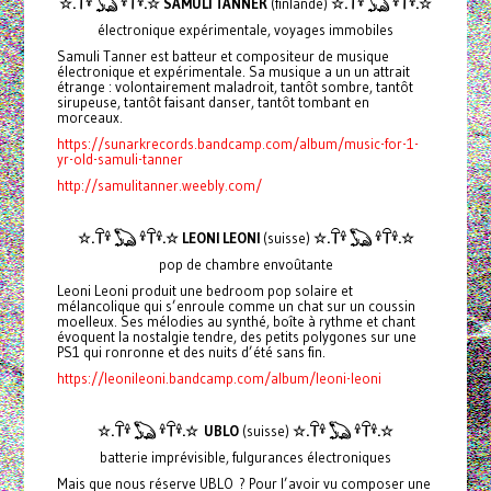
☆.𓋼𓍊 𓆏 𓍊𓋼𓍊.☆
SAMULI TANNER
(finlande)
☆.𓋼𓍊 𓆏 𓍊𓋼𓍊.☆
électronique expérimentale, voyages immobiles
Samuli Tanner est batteur et compositeur de musique
électronique et expérimentale. Sa musique a un un attrait
étrange : volontairement maladroit, tantôt sombre, tantôt
sirupeuse, tantôt faisant danser, tantôt tombant en
morceaux.
https://sunarkrecords.bandcamp.com/album/music-for-1-
yr-old-samuli-tanner
http://samulitanner.weebly.com/
☆.𓋼𓍊 𓆏 𓍊𓋼𓍊.☆
LEONI LEONI
(suisse)
☆.𓋼𓍊 𓆏 𓍊𓋼𓍊.☆
pop de chambre envoûtante
Leoni Leoni produit une bedroom pop solaire et
mélancolique qui s’enroule comme un chat sur un coussin
moelleux. Ses mélodies au synthé, boîte à rythme et chant
évoquent la nostalgie tendre, des petits polygones sur une
PS1 qui ronronne et des nuits d’été sans fin.
https://leonileoni.bandcamp.com/album/leoni-leoni
☆.𓋼𓍊 𓆏 𓍊𓋼𓍊.☆
UBLO
(suisse)
☆.𓋼𓍊 𓆏 𓍊𓋼𓍊.☆
batterie imprévisible, fulgurances électroniques
Mais que nous réserve UBLO ? Pour l’avoir vu composer une