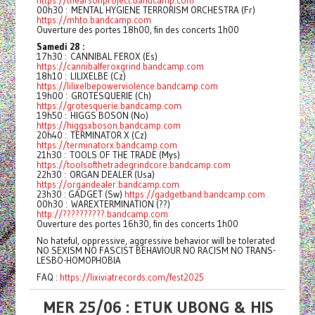
https://thearsonproject.bandcamp.com
00h30 : MENTAL HYGIENE TERRORISM ORCHESTRA (Fr)
https://mhto.bandcamp.com
Ouverture des portes 18h00, fin des concerts 1h00
Samedi 28 :
17h30 : CANNIBAL FEROX (Es)
https://cannibalferoxgrind.bandcamp.com
18h10 : LILIXELBE (Cz)
https://lilixelbepowerviolence.bandcamp.com
19h00 : GROTESQUERIE (Ch)
https://grotesquerie.bandcamp.com
19h50 : HIGGS BOSON (No)
https://higgsxboson.bandcamp.com
20h40 : TERMINATOR X (Cz)
https://terminatorx.bandcamp.com
21h30 : TOOLS OF THE TRADE (Mys)
https://toolsofthetradegrindcore.bandcamp.com
22h30 : ORGAN DEALER (Usa)
https://organdealer.bandcamp.com
23h30 : GADGET (Sw)
https://gadgetband.bandcamp.com
00h30 : WAREXTERMINATION (??)
http://??????????.bandcamp.com
Ouverture des portes 16h30, fin des concerts 1h00
No hateful, oppressive, aggressive behavior will be tolerated
NO SEXISM NO FASCIST BEHAVIOUR NO RACISM NO TRANS-
LESBO-HOMOPHOBIA
FAQ :
https://lixiviatrecords.com/fest2025
MER 25/06 : ETUK UBONG & HIS