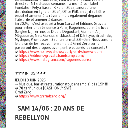
direct sur NTS chaque semaine. Il a monté son label
Fondation Petya Sasser Rike en 2023, ainsi qu’une
distribution en ligne en 2024, Office PSR. En dj, il sait être
érudit et amener à la rêverie mais également dégainer
l’absurde et amener à danser.
En 2024, il s’est associé à Jean Carval et Éditions Gravats
pour initier une résidence à Paris, Raguènes, qui mêle lives
(Unglee Izi, Terrine, Le Diable Dégoutant, Guilhem All,
Mégabasse, Nina Garcia, Slickback…) et DJs (Lyio, Brodinski,
Mystique, Promesses…) sur un format 22h-05h. Nous aurons
le plaisir de les recevoir ensemble à Grnd Zero ou ils
passeront des disques avant, entre et après les concerts !
➫
https://www.nts.live/shows/early-bird-show-w-pam
➫
https://editions-gravats.bandcamp.com/
➫
https://www.instagram.com/raguenes.paris/
⧩⧩⧩ INFOS ⧩⧩⧩
JEUDI 19 JUIN 2025
⇨ Musique, bar et restauration (tout ensemble) dès 19h !!!
➫ 7€ tarif unique [CASH ONLY SVP]
Grnd Zero
➫
https://www.grrrndzero.org/
SAM 14/06 : 20 ANS DE
REBELLYON