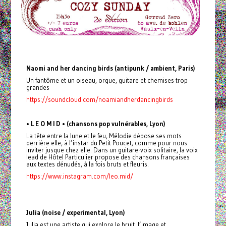
Naomi and her dancing birds (antipunk / ambient, Paris)
Un fantôme et un oiseau, orgue, guitare et chemises trop
grandes
https://soundcloud.com/noamiandherdancingbirds
• L E O M I D • (chansons pop vulnérables, Lyon)
La tête entre la lune et le feu, Mélodie dépose ses mots
derrière elle, à l’instar du Petit Poucet, comme pour nous
inviter jusque chez elle. Dans un guitare-voix solitaire, la voix
lead de Hôtel Particulier propose des chansons françaises
aux textes dénudés, à la fois bruts et fleuris.
https://www.instagram.com/leo.mid/
Julia (noise / experimental, Lyon)
Julia est une artiste qui explore le bruit, l’image et