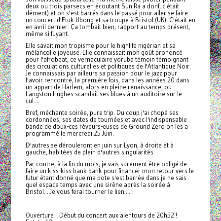
deux ou trois parsecs en écoutant Sun Ra a donf, c'était
dément) et on s'est barrés dans le passé pour aller se faire
un concert d'Etuk Ubong et sa troupe à Bristol (UK). C'était en
en avril dernier. Ça tombait bien, rapport au temps présent,
même si fuyant.
Elle savait mon tropisme pour le highlife nigérian et sa
mélancolie joyeuse. Elle connaissait mon goût prononcé
pour l'afrobeat, ce vernaculaire yoruba témoin témoignant
des circulations culturelles et politiques de l'Atlantique Noir.
Je connaissais par ailleurs sa passion pour le jazz pour
l'avoir rencontré, la première fois, dans les années 20 dans
un appart de Harlem, alors en pleine renaissance, ou
Langston Hughes scandait ses blues à un auditoire sur le
cul....
Bref, méchante soirée, pure trip. Du coup j'ai chopé ses
cordonnées, ses dates de tournées et avec l'indispensable
bande de doux-ces réveurs-euses de Ground Zero on les a
programmé le mercredi 25 Juin.
D'autres se dérouleront en juin sur Lyon, à droite et à
gauche, habitées de plein d'autres singularités.
Par contre, à la fin du mois, je vais surement être obligé de
faire un kiss-kiss bank bank pour financer mon retour vers le
futur étant donné que ma pote s'est barrée dans je ne sais
quel espace temps avec une sirène après la soirée à
Bristol....Je vous ferai tourner le lien....
Ouverture ! Début du concert aux alentours de 20h52 !