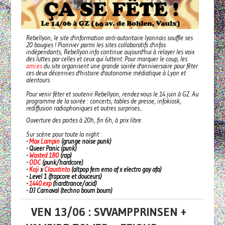
Rebellyon, le site d'information anti-autoritaire lyonnais souffle ses
20 bougies ! Pionnier parmi les sites collaboratifs d'infos
indépendants, Rebellyon.info continue aujourd'hui à relayer les voix
des luttes par celles et ceux qui luttent. Pour marquer le coup, les
ami.es
du site organisent une grande soirée d'anniversaire pour fêter
ces deux décennies d'histoire d'autonomie médiatique à Lyon et
alentours.
Pour venir fêter et soutenir Rebellyon, rendez-vous le 14 juin à GZ. Au
programme de la soirée : concerts, tables de presse, infokiosk,
rediffusion radiophoniques et autres surprises...
Ouverture des portes à 20h, fin 6h, à prix libre.
Sur scène pour toute la night :
-
Max Lampin
(grunge noise punk)
- Queer Panic (punk)
-
Wasted 180
(rap)
-
ODC
(punk/hardcore)
-
Koji
x
Claustinto
(altpop fem emo af x electro gay afa)
- Level 1 (frapcore et douceurs)
-
1440.exp
(hardtrance/acid)
- DJ Carnaval (techno boum boum)
VEN 13/06 : SVVAMPPRINSEN +