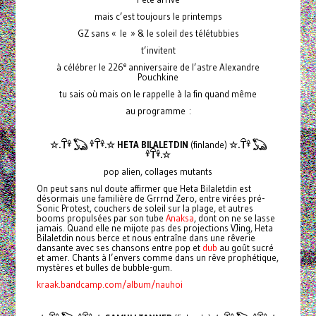
mais c’est toujours le printemps
GZ sans « le » & le soleil des télétubbies
t’invitent
e
à célébrer le 226
anniversaire de l’astre Alexandre
Pouchkine
tu sais où mais on le rappelle à la fin quand même
au programme :
☆.𓋼𓍊 𓆏 𓍊𓋼𓍊.☆ HETA BILALETDIN
(finlande)
☆.𓋼𓍊 𓆏
𓍊𓋼𓍊.☆
pop alien, collages mutants
On peut sans nul doute affirmer que Heta Bilaletdin est
désormais une familière de Grrrnd Zero, entre virées pré-
Sonic Protest, couchers de soleil sur la plage, et autres
booms propulsées par son tube
Anaksa
, dont on ne se lasse
jamais. Quand elle ne mijote pas des projections VJing, Heta
Bilaletdin nous berce et nous entraîne dans une rêverie
dansante avec ses chansons entre pop et
dub
au goût sucré
et amer. Chants à l’envers comme dans un rêve prophétique,
mystères et bulles de bubble-gum.
kraak.bandcamp.com/album/nauhoi