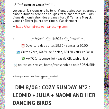
.·:*¨༺ 𝖁𝖆𝖒𝖕𝖎𝖗𝖊 𝕿𝖔𝖜𝖊𝖗 ༻¨*:·.
Voyageur, fais-donc une halte ici. Viens, assieds-toi, et prends
place autour du cercle de bougies tracé par notre ami. Lors
d’une démonstration des arcanes Korg & Yamaha Magick,
Vampire Tower jouera ses rituels d’apaisement.
✧
https://vampiretower.bandcamp.com
·̩̩̥͙＊*•̩̩͙✩•̩̩͙*˚ .·͙*̩̩͙˚̩̥̩̥*̩̩̥͙ • INFOS • *̩̩̥͙˚̩̥̩̥*̩̩͙‧͙ .˚*•̩̩͙✩•̩̩͙*˚＊·̩̩̥͙
Ouverture des portes 19:30 - concert à 20:00
Grrrnd Zero, 60 Av. de Bohlen, 69120 Vaulx-en-Velin
+/-7€ (prix conseillé) • pas de CB, cash only :)
no racism, sexism, homo/transphobia • no NSDS/NSBM
ᵃᶠᶠⁱᶜʰᵉ ᵖᵃʳ ᴷᵘᵏᵘ ᶠéˡⁱˣ ⁽ⁱⁿˢᵗᵃ @ᵏᵘᵏᵘ_ᵇᵒᵘˢⁱˡˡᵉ⁾
DIM 8/06 : COZY SUNDAY N°2 :
LEOMID + JULIA + NAOMI AND HER
DANCING BIRDS