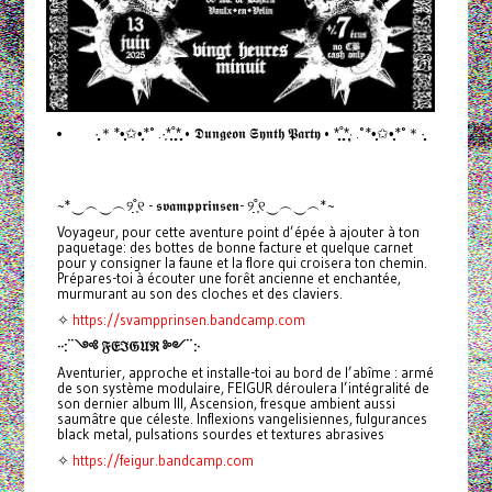
·̩̩̥͙＊*•̩̩͙✩•̩̩͙*˚ .·͙*̩̩͙˚̩̥̩̥*̩̩̥͙ • 𝕯𝖚𝖓𝖌𝖊𝖔𝖓 𝕾𝖞𝖓𝖙𝖍 𝕻𝖆𝖗𝖙𝖞 • *̩̩̥͙˚̩̥̩̥*̩̩͙‧͙ .˚*•̩̩͙✩•̩̩͙*˚＊·̩̩̥͙
~*‿︵‿︵୨˚̣̣̣͙୧ - 𝖘𝖛𝖆𝖒𝖕𝖕𝖗𝖎𝖓𝖘𝖊𝖓- ୨˚̣̣̣͙୧‿︵‿︵*~
Voyageur, pour cette aventure point d’épée à ajouter à ton
paquetage: des bottes de bonne facture et quelque carnet
pour y consigner la faune et la flore qui croisera ton chemin.
Prépares-toi à écouter une forêt ancienne et enchantée,
murmurant au son des cloches et des claviers.
✧
https://svampprinsen.bandcamp.com
··:¨༺ 𝔉𝔈ℑ𝔊𝔘ℜ ༻¨:·
Aventurier, approche et installe-toi au bord de l’abîme : armé
de son système modulaire, FEIGUR déroulera l’intégralité de
son dernier album III, Ascension, fresque ambient aussi
saumâtre que céleste. Inflexions vangelisiennes, fulgurances
black metal, pulsations sourdes et textures abrasives
✧
https://feigur.bandcamp.com