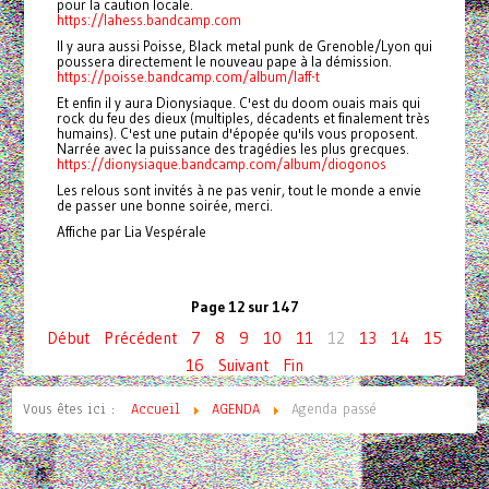
pour la caution locale.
https://lahess.bandcamp.com
Il y aura aussi Poisse, Black metal punk de Grenoble/Lyon qui
poussera directement le nouveau pape à la démission.
https://poisse.bandcamp.com/album/laff-t
Et enfin il y aura Dionysiaque. C'est du doom ouais mais qui
rock du feu des dieux (multiples, décadents et finalement très
humains). C'est une putain d'épopée qu'ils vous proposent.
Narrée avec la puissance des tragédies les plus grecques.
https://dionysiaque.bandcamp.com/album/diogonos
Les relous sont invités à ne pas venir, tout le monde a envie
de passer une bonne soirée, merci.
Affiche par Lia Vespérale
Page 12 sur 147
Début
Précédent
7
8
9
10
11
12
13
14
15
16
Suivant
Fin
Vous êtes ici :
Accueil
AGENDA
Agenda passé