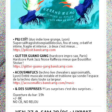
•
PILI COÏT
(duo indie love grunge, Lyon)
Supercalifragislistisexpiadilidociius, fou et sexy, créatif et
intime, fragile et intense ; à deux c'est mieux....
https://pilicoit.bandcamp.com
•
GLITTER GUANO GANG
(hardcore impro sax, Paris)
Hardcore Punk Jazz Noise Rafflesia mieux que Boustiflor.
Stoïve !
https://glitter-guano-gang.bandcamp.com
•
ACOUSMAFLICS
(techno live chevaliers approximatifs,
Lyon) Entité musicale instable et trublione qui sonde l’espace
de la techno dans toute sa largeur.
https://acousmaflics.bandcamp.com/music
•
& DES SURPRISES
!!! Les surprises c'est des surprises...
Ouverture du bar: 19h
+/- 8€
NO CB, NO RELOU