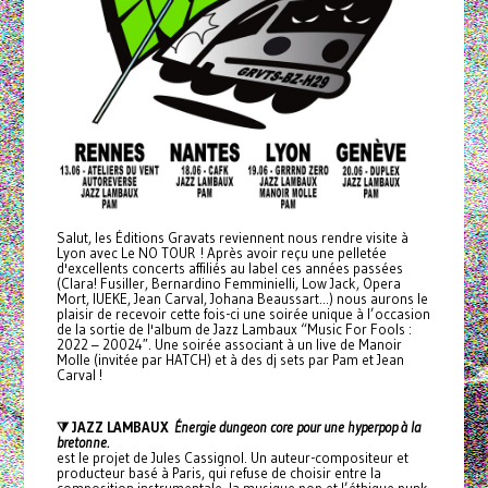
Salut, les Éditions Gravats reviennent nous rendre visite à
Lyon avec Le NO TOUR ! Après avoir reçu une pelletée
d'excellents concerts affiliés au label ces années passées
(Clara! Fusiller, Bernardino Femminielli, Low Jack, Opera
Mort, IUEKE, Jean Carval, Johana Beaussart...) nous aurons le
plaisir de recevoir cette fois-ci une soirée unique à l’occasion
de la sortie de l'album de Jazz Lambaux “Music For Fools :
2022 – 20024″. Une soirée associant à un live de Manoir
Molle (invitée par HATCH) et à des dj sets par Pam et Jean
Carval !
⧩ JAZZ LAMBAUX
Énergie dungeon core pour une hyperpop à la
bretonne.
est le projet de Jules Cassignol. Un auteur-compositeur et
producteur basé à Paris, qui refuse de choisir entre la