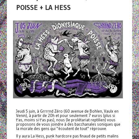
POISSE + LA HESS
Jeudi 5 juin, à Grrrrnd Zéro (60 avenue de Bohlen, Vaulx en
Venin), à partir de 20h et pour seulement 7 euros (plus si
t'as, moins si t'as pas), nous (le prolétariat reptilien) vous
proposons de vous joindre à des bacchanales soniques que
la morale des gens qui "écoutent de tout" réprouve.
Il y aura La Hess, punk hardcore pas finaud de petits malins