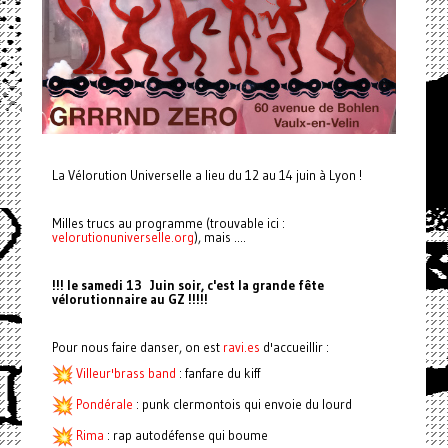
La Vélorution Universelle a lieu du 12 au 14 juin à Lyon !
Milles trucs au programme (trouvable ici :
velorutionuniverselle.org
), mais ....
!!! le samedi 13 Juin soir, c'est la grande fête
vélorutionnaire au GZ !!!!!
Pour nous faire danser, on est
ravi.es
d'accueillir :
Villeur'brass band
: fanfare du kiff
Pondérale
: punk clermontois qui envoie du lourd
Rima
: rap autodéfense qui boume