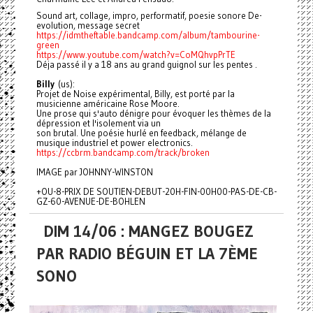
Sound art, collage, impro, performatif, poesie sonore De-
evolution, message secret
https://idmtheftable.bandcamp.com/album/tambourine-
green
https://www.youtube.com/watch?v=CoMQhvpPrTE
Déja passé il y a 18 ans au grand guignol sur les pentes .
B
illy
(us):
Projet de Noise expérimental, Billy, est porté par la
musicienne américaine Rose Moore.
Une prose qui s'auto dénigre pour évoquer les thèmes de la
dépression et l'isolement via un
son brutal. Une poésie hurlé en feedback, mélange de
musique industriel et power electronics.
https://ccbrm.bandcamp.com/track/broken
IMAGE par JOHNNY-WINSTON
+OU-8-PRIX DE SOUTIEN-DEBUT-20H-FIN-00H00-PAS-DE-CB-
GZ-60-AVENUE-DE-BOHLEN
DIM 14/06 : MANGEZ BOUGEZ
PAR RADIO BÉGUIN ET LA 7ÈME
SONO