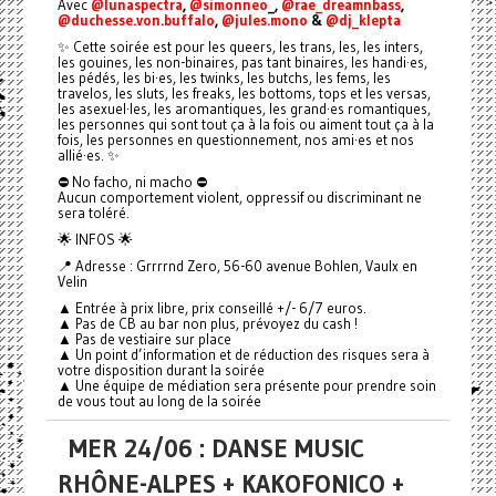
Avec
@lunaspectra
,
@simonneo
_,
@rae_dreamnbass
,
@duchesse.von.buffalo
,
@jules.mono
&
@dj_klepta
✨ Cette soirée est pour les queers, les trans, les, les inters,
les gouines, les non-binaires, pas tant binaires, les handi·es,
les pédés, les bi·es, les twinks, les butchs, les fems, les
travelos, les sluts, les freaks, les bottoms, tops et les versas,
les asexuel·les, les aromantiques, les grand·es romantiques,
les personnes qui sont tout ça à la fois ou aiment tout ça à la
fois, les personnes en questionnement, nos ami·es et nos
allié·es. ✨
⛔️ No facho, ni macho ⛔️
Aucun comportement violent, oppressif ou discriminant ne
sera toléré.
🌟 INFOS 🌟
📍 Adresse : Grrrrnd Zero, 56-60 avenue Bohlen, Vaulx en
Velin
▲ Entrée à prix libre, prix conseillé +/- 6/7 euros.
▲ Pas de CB au bar non plus, prévoyez du cash !
▲ Pas de vestiaire sur place
▲ Un point d’information et de réduction des risques sera à
votre disposition durant la soirée
▲ Une équipe de médiation sera présente pour prendre soin
de vous tout au long de la soirée
MER 24/06 : DANSE MUSIC
RHÔNE-ALPES + KAKOFONICO +