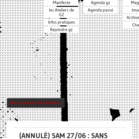
Manifeste
Agenda gz
Mag
les Ateliers de
Agenda passé
Ima
GZ
Archiv
Infos pratiques
Cha
Rejoindre gz
Nous Soutenir Via HelloAsso
(ANNULÉ) SAM 27/06 : SANS