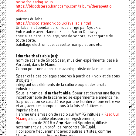
noise-for-eating-soup
https://bloodstereo.bandcamp.com/album/therapeutic-
effects
patrons du label:
https://chocolatemonk.co.uk/available.html
Un label indépendant prolifique dirigé par Nyoukis.
Entre autre avec: Hannah Ellul et Aaron Dilloway.
specialise dans le collage, poesie sonore, avant garde de
toute sorte,
babillage electronique, cassette manipulations etc.
I dm the theft able (us):
nom de scène de Skot Spear, musicien expérimental basé à
Portland, dans le Maine.
Connu pour une approche avant-gardiste de la musique.
Spear crée des collages sonores à partir de « voix et de sons
d'objets »,
intégrant des éléments de la culture pop et des bruits
industriels.
Sous le nom de
id m theft able
, Spear est devenu une figure
incontournable de la scène noise expérimentale américaine.
Sa production se caractérise par une frontière floue entre vie
et art, avec des compositions à la fois répétitives et
imprévisibles.
Il anime une émission de radio sur WMPG intitulée «
Rssd Uul
Maang
» et a publié plusieurs enregistrements,
dont l'album de 2016 « A ❤️ Named Spooky », diffusé
notamment via un profil de rencontre OKCupid.
Il collabore fréquemment avec d'autres artistes, comme
Charmaine Lee et Andrea Pensado.