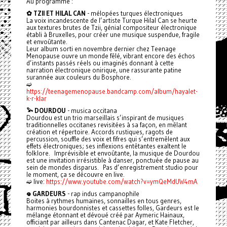
Au programme :
✿ TZII ET HILAL CAN
- mélopées turques électroniques
La voix incandescente de l’artiste Turque Hilal Can se heurte
aux textures brutes de Tzii, génial compositeur électronique
établi à Bruxelles, pour créer une musique suspendue, fragile
et envoûtante.
Leur album sorti en novembre dernier chez Teenage
Menopause ouvre un monde fêlé, vibrant encore des échos
d’instants passés réels ou imaginés donnant à cette
narration électronique onirique, une rassurante patine
surannée aux couleurs du Bosphore.
➫
https://teenagemenopause.bandcamp.com/album/hayalet-
k-r-klar
𓅩 DOURDOU
- musica occitana
Dourdou est un trio marseillais s’inspirant de musiques
traditionnelles occitanes revisitées à sa façon, en mêlant
création et répertoire. Accords rustiques, ragots de
percussion, souffle des voix et fifres qui s’entremêlent aux
effets électroniques; ses inflexions entêtantes exaltent le
folklore. Imprévisible et envoûtante, la musique de Dourdou
est une invitation irrésistible à danser, ponctuée de pause au
sein de mondes disparus. Pas d’enregistrement studio pour
le moment, ça se découvre en live.
➫ live:
https://www.youtube.com/watch?v=ymQeMdUW4mA
𖦹 GARDEURS
- rap indus campanophile
Boites à rythmes humaines, sonnailles en tous genres,
harmonies bourdonnistes et cassettes folles, Gardeurs est le
mélange étonnant et dévoué créé par Aymeric Hainaux,
officiant par ailleurs dans Cantenac Dagar, et Kate Fletcher,