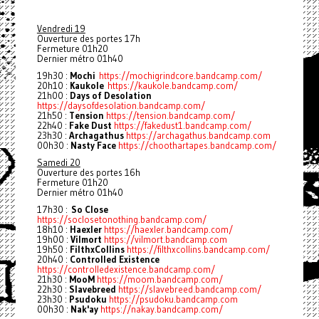
Vendredi 19
Ouverture des portes 17h
Fermeture 01h20
Dernier métro 01h40
19h30 :
Mochi
https://mochigrindcore.bandcamp.com/
20h10 :
Kaukole
https://kaukole.bandcamp.com/
21h00 :
Days of Desolation
https://daysofdesolation.bandcamp.com/
21h50 :
Tension
https://tension.bandcamp.com/
22h40 :
Fake Dust
https://fakedust1.bandcamp.com/
23h30 :
Archagathus
https://archagathus.bandcamp.com
00h30 :
Nasty Face
https://choothartapes.bandcamp.com/
Samedi 20
Ouverture des portes 16h
Fermeture 01h20
Dernier métro 01h40
17h30 :
So Close
https://soclosetonothing.bandcamp.com/
18h10 :
Haexler
https://haexler.bandcamp.com/
19h00 :
Vilmort
https://vilmort.bandcamp.com
19h50 :
FilthxCollins
https://filthxcollins.bandcamp.com/
20h40 :
Controlled Existence
https://controlledexistence.bandcamp.com/
21h30 :
MooM
https://moom.bandcamp.com/
22h30 :
Slavebreed
https://slavebreed.bandcamp.com/
23h30 :
Psudoku
https://psudoku.bandcamp.com
00h30 :
Nak'ay
https://nakay.bandcamp.com/