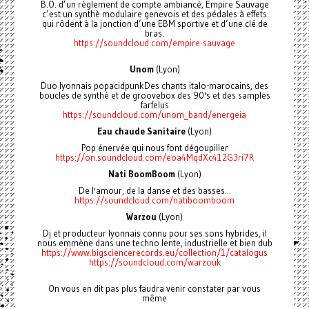
B.O. d’un règlement de compte ambiancé, Empire Sauvage
c’est un synthè modulaire genevois et des pédales à effets
qui rôdent à la jonction d’une EBM sportive et d’une clé de
bras.
https://soundcloud.com/empire-sauvage
Unom
(Lyon)
Duo lyonnais popacidpunkDes chants italo-marocains, des
boucles de synthé et de groovebox des 90's et des samples
farfelus
https://soundcloud.com/unom_band/energeia
Eau chaude Sanitaire
(Lyon)
Pop énervée qui nous font dégoupiller
https://on.soundcloud.com/eoa4MqdXc412G3ri7R
Nati BoomBoom
(Lyon)
De l'amour, de la danse et des basses...
https://soundcloud.com/natiboomboom
Warzou
(Lyon)
Dj et producteur lyonnais connu pour ses sons hybrides, il
nous emmène dans une techno lente, industrielle et bien dub
https://www.bigsciencerecords.eu/collection/1/catalogus
https://soundcloud.com/warzouk
On vous en dit pas plus faudra venir constater par vous
même