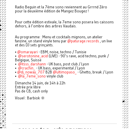
Radio Beguin et la 7ème sono reviennent au Grrrnd Zéro
pour la deuxième édition de Mangez Bougez !
Pour cette édition estivale, la 7eme sono posera les caissons
dehors, à l’ombre des arbres Vaudais.
Au programme : Menu et cocktails mignons, un atelier
fanzine, un stand vinyle tenu par
@paturage.records
, un live
et des DJ sets grinçants.
•⁠
@omarayari
- EBM, noise, techno / Tunisie
•⁠ ⁠⁠
@serotonine_acid
(LIVE) - 90’s rave, acid techno, punk /
Belgique, Suisse
•⁠ ⁠⁠⁠
@itsss_darshann
- UK bass, post club / Lyon
•⁠ ⁠⁠
@crachin_
- UK bass, experimental / Lyon
•⁠
@dj_noway_707
B2B
@ultimopaso_
- Ghetto, break / Lyon
•⁠ ⁠
@la_7eme_sono
vinyle club
Dimanche 14 juin, de 14h à 22h
Entrée prix libre
Pas de CB, cash only
Visuel : Barbiok 🌞