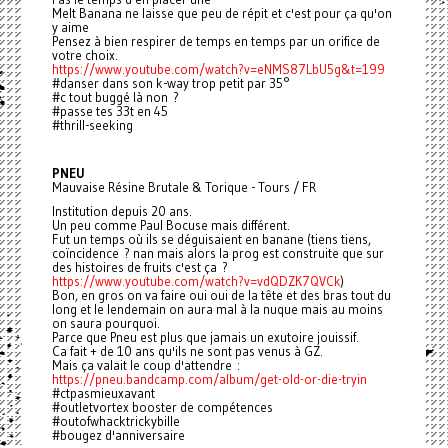
Melt Banana ne laisse que peu de répit et c'est pour ça qu'on
y aime
Pensez à bien respirer de temps en temps par un orifice de
votre choix.
https://www.youtube.com/watch?v=eNMS87LbU5g&t=199
#danser dans son k-way trop petit par 35°
#c tout buggé là non ?
#passe tes 33t en 45
#thrill-seeking
PNEU
Mauvaise Résine Brutale & Torique - Tours / FR
Institution depuis 20 ans.
Un peu comme Paul Bocuse mais différent.
Fut un temps où ils se déguisaient en banane (tiens tiens,
coïncidence ? nan mais alors la prog est construite que sur
des histoires de fruits c'est ça ?
https://www.youtube.com/watch?v=vdQDZK7QVCk
)
Bon, en gros on va faire oui oui de la tête et des bras tout du
long et le lendemain on aura mal à la nuque mais au moins
on saura pourquoi.
Parce que Pneu est plus que jamais un exutoire jouissif.
Ca fait + de 10 ans qu'ils ne sont pas venus à GZ.
Mais ça valait le coup d'attendre :
https://pneu.bandcamp.com/album/get-old-or-die-tryin
#ctpasmieuxavant
#outletvortex booster de compétences
#outofwhacktrickybille
#bougez d'anniversaire