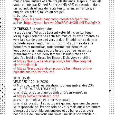
musicienne, autrice et activiste plasticienne. Depuis un an iels
sont rejoints par Khaled Bouhrizi (MR KAZ) et basculent dans
un rap industriel faits de récits (en tunisien, en français, en
anglais, en italien) taillés au scalpel.
➫ bandcamp :
https://isolarecords.bandcamp.com/track/petit-duc
➫ live :
https://youtu.be/-wnQPinl8PA?si=GHkql9LTJsxAgPXQ
⧩ TRESQUE
- charivari dub
Tresque c'est l'Alias de Laurent Peter (d'Incise, La Tène)
lorsque qu'il oriente ses activités musicales expérimentales
vers la piste de danse et vers le dub. En addition ce dernier
possède également un amour profond aux mélodies de
bourrées et mazurkas, tout comme aux boucles de
feedbacks alarmantes et bruitistes. Ceci se ressentira
assurément sur ces deux fameux EP sortis chez son
label/collectif de Bruxelles Encore Dub. Voyez plutôt :
➫
https://tresque.bandcamp.com/album/the-original-
distomobile-dub
➫
https://tresque.bandcamp.com/album/tears-of-the-
palestinians-too-far-too-late
🍓INFOS 🍓
VENDREDI 12 JUIN 2026
➫ Musique, bar et restauration (tout ensemble) dès 20h
➫ + / - 8€ [💲 CASH ONLY 💲]
Grrrnd Zero, 60 avenue de Bohlen à Vaulx-en-Velin
➫
https://www.grrrndzero.org/
➫ visuel par robisch et tendresse totale
Grrrnd Zero est un lieu autogéré qui implique que chacun-e
se responsabilise. Prenez soin de vous mais aussi des autres.
L’orga est disponible aux entrées et au bar si vous avez
besoin d’aide, que vous une vivez une situation difficile ou