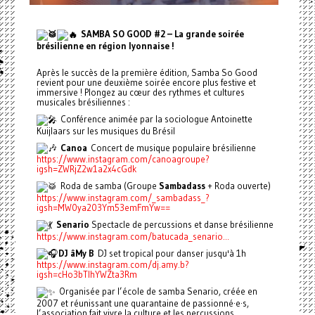
SAMBA SO GOOD #2 – La grande soirée
brésilienne en région lyonnaise !
Après le succès de la première édition, Samba So Good
revient pour une deuxième soirée encore plus festive et
immersive ! Plongez au cœur des rythmes et cultures
musicales brésiliennes :
Conférence animée par la sociologue Antoinette
Kuijlaars sur les musiques du Brésil
Canoa
Concert de musique populaire brésilienne
https://www.instagram.com/canoagroupe?
igsh=ZWRjZ2w1a2x4cGdk
Roda de samba (Groupe
Sambadass
+ Roda ouverte)
https://www.instagram.com/_sambadass_?
igsh=MW0ya203Ym53emFmYw==
Senario
Spectacle de percussions et danse brésilienne
https://www.instagram.com/batucada_senario...
DJ âMy B
DJ set tropical pour danser jusqu'à 1h
https://www.instagram.com/dj.amy.b?
igsh=cHo3bTlhYWZta3Rm
Organisée par l’école de samba Senario, créée en
2007 et réunissant une quarantaine de passionné·e·s,
l’association fait vivre la culture et les percussions