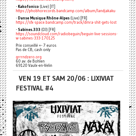
-
Kakofonico
(Live) [IT]
https://phobhorecords.bandcamp.com/album/landjakaku
-
Danse Musique Rhône-Alpes
(Live) [FR]
https://sfx-space.bandcamp.com/track/dmra-shit-gets-lost
-
Sabines.333
(DJ) [FR]
https://soundcloud.com/radiobeguin/beguin-live-sessions-
w-sabines-333-170125
Prix conseillé +- 7 euros
Pas de CB, cash only
grrrndzero.org
60 av. de Bohlen
69120 Vaulx-en-Velin
VEN 19 ET SAM 20/06 : LIXIVIAT
FESTIVAL #4