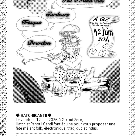
🍓 HATCHIICANTII 🍓
Le vendredi 12 juin 2026 à Grrrnd Zero,
Hatch et Panotii Cantii font équipe pour vous proposer une
fête mêlant folk, électronique, trad, dub et indus.
𓂃𓂃𓂃𓂃𓂃𓂃𓂃𓂃𓂃𓂃𓂃𓂃𓂃𓂃𓂃𓂃𓂃