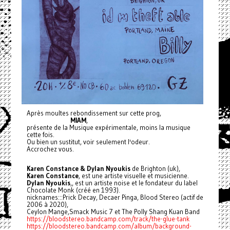
Après moultes rebondissement sur cette prog,
MIAM
,
présente de la Musique expérimentale, moins la musique
cette fois.
Ou bien un sustitut, voir seulement l'odeur.
Accrochez vous.
Karen Constance & Dylan Nyoukis
de Brighton (uk),
Karen Constance
, est une artiste visuelle et musicienne.
Dylan Nyoukis
,, est un artiste noise et le fondateur du label
Chocolate Monk (créé en 1993).
nicknames:::Prick Decay, Decaer Pinga, Blood Stereo (actif de
2006 à 2020),
Ceylon Mange,Smack Music 7 et The Polly Shang Kuan Band
https://bloodstereo.bandcamp.com/track/the-glue-tank
https://bloodstereo.bandcamp.com/album/background-