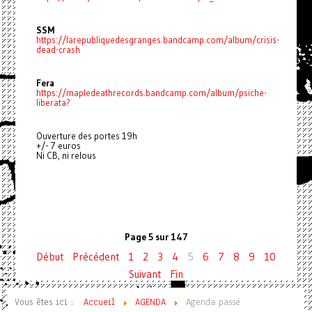
SSM
https://larepubliquedesgranges.bandcamp.com/album/crisis-
dead-crash
Fera
https://mapledeathrecords.bandcamp.com/album/psiche-
liberata?
Ouverture des portes 19h
+/- 7 euros
Ni CB, ni relous
Page 5 sur 147
Début
Précédent
1
2
3
4
5
6
7
8
9
10
Suivant
Fin
Vous êtes ici :
Accueil
AGENDA
Agenda passé