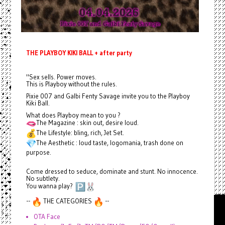
THE PLAYBOY KIKI BALL + after party
"Sex sells. Power moves.
This is Playboy without the rules.
Pixie 007 and Galbi Fenty Savage invite you to the Playboy
Kiki Ball.
What does Playboy mean to you ?
The Magazine : skin out, desire loud.
The Lifestyle: bling, rich, Jet Set.
The Aesthetic : loud taste, logomania, trash done on
purpose.
Come dressed to seduce, dominate and stunt. No innocence.
No subtlety.
You wanna play?
--
THE CATEGORIES
--
OTA Face