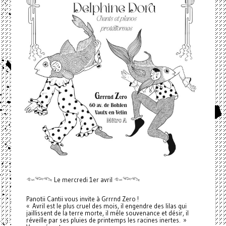
𓆜𓆝𓆞 Le mercredi 1er avril 𓆜𓆝𓆞
Panotii Cantii vous invite à Grrrnd Zero !
« Avril est le plus cruel des mois, il engendre des lilas qui
jaillissent de la terre morte, il mêle souvenance et désir, il
réveille par ses pluies de printemps les racines inertes. »