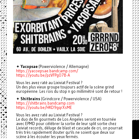
✦
Yacopsae
(Powerviolence / Allemagne)
https://yacoepsae.bandcamp.com/
https://youtu.be/pzVFPgO7B-A
Vous les avez raté au Lixiviat Festival ?
Un des plus vieux groupe toujours actif de la scène grind
européenne. Les rois du stop n go millimétré sont de retour !
✦
Shitbrains
(Grindcore / Powerviolence / USA)
https://shitbrains.bandcamp.com
https://youtu.be/HKD9gqrXsME
Vous les avez raté au Lixiviat Festival ?
Le duo de fin gourmets de Los Angeles seront en tournée
avec EPMD pour célébrer la sortie de leur split sortie chez
Lixiviat records, déluge de blast et cascade de cri, on pourrait
très très rapidement douter qu'ils ne soient que deux sur
scène à les écouter les yeux fermés.