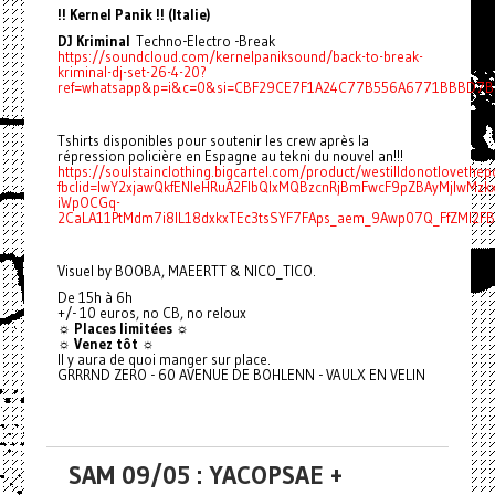
!! Kernel Panik !! (Italie)
DJ Kriminal
Techno-Electro -Break
https://soundcloud.com/kernelpaniksound/back-to-break-
kriminal-dj-set-26-4-20?
ref=whatsapp&p=i&c=0&si=CBF29CE7F1A24C77B556A6771BBBD7BF
Tshirts disponibles pour soutenir les crew après la
répression policière en Espagne au tekni du nouvel an!!!
https://soulstainclothing.bigcartel.com/product/westilldonotlovethep
fbclid=IwY2xjawQkfENleHRuA2FlbQIxMQBzcnRjBmFwcF9pZBAyMjIwMz
iWpOCGq-
2CaLA11PtMdm7i8IL18dxkxTEc3tsSYF7FAps_aem_9Awp07Q_FfZMI2F
Visuel by BOOBA, MAEERTT & NICO_TICO.
De 15h à 6h
+/- 10 euros, no CB, no reloux
☼ Places limitées ☼
☼ Venez tôt ☼
Il y aura de quoi manger sur place.
GRRRND ZERO - 60 AVENUE DE BOHLENN - VAULX EN VELIN
SAM 09/05 : YACOPSAE +