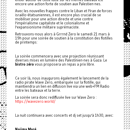
encore une action forte de soutien aux Palestien-nes.
Avec les nouvelles frappes contre le Liban et l'Iran de forces
israêlo-étatsuniennes, il est encore plus crucial de se
mobiliser pour une action directe et unie contre
l'impérialisme capitaliste et le colonialisme et
l'expansionisme militaire suprémaciste.
Retrouvons-nous alors à Grrrnd Zero le samedi 21 mars à
19h pour une soirée de soutien à la constitution des flotilles
de printemps:
La soirée commencera avec une projection réunissant
diverses mises en lumière des Palestinien-nes à Gaza. Le
bistro zéro
vous proposera un repas a prix libre.
Ce soir là, nous inaugurons également le lancement de la
radio pirate Wave Zero, embarquée sur la flotille, qui
maintiendra un lien en diffusion live via une web+FM Radio
entre les bateaux et la terre.
La soirée sera donc rediffusée live sur Wave Zero :
https://wavezero.world/
La nuit continuera avec concerts et dj set jusqu'à 1h30, avec:
Naiima Maré