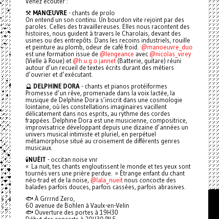
Venez écouter :
⚒️
MANŒUVRE
- chants de prolo
On entend un son continu. Un bourdon vite rejoint par des
paroles. Celles des travaillereuses. Elles nous racontent des
histoires, nous guident à travers le Charolais, devant des
usines ou des entrepôts. Dans les recoins industriels, rouille
et peinture au plomb, odeur de café froid.
@manoeuvre_duo
est une formation issue de
@lengeance
avec
@nicolas_virey
(Vielle à Roue) et
@h.u.g.o.jannet
(Batterie, guitare) réuni
autour d’un recueil de textes écrits durant des métiers
d’ouvrier et d’exécutant.
🔮
DELPHINE DORA
- chants et pianos protéïformes
Promesse d’un rêve, promenade dans la voix lactée, la
musique de Delphine Dora s’inscrit dans une cosmologie
lointaine, où les constellations imaginaires vacillent
délicatement dans nos esprits, au rythme des cordes
frappées. Delphine Dora est une musicienne, compositrice,
improvisatrice développant depuis une dizaine d’années un
univers musical intimiste et pluriel, en perpétuel
métamorphose situé au croisement de différents genres
musicaux.
🕯️
NUÈIT
- occitan noise vnr
« La nuit, tes chants engloutissent le monde et tes yeux sont
tournés vers une prière perdue. » Étrange enfant du chant
néo-trad et de la noise,
@lala_nueit
nous concocte des
balades parfois douces, parfois cassées, parfois abrasives.
🐟 À Grrrnd Zero,
60 avenue de Bohlen à Vaulx-en-Velin
🐟 Ouverture des portes à 19H30