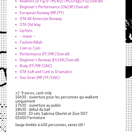
Realness (Jr Fq/Jr TM/BQ/TM/Drags/FQ/Overall)
Beginner's Performance (OW/VF/Overall)
European Runway (MF/FF)
OTA All American Runway
OTA Old Way
LipSync
--
break
--
Fashion Killah
Com vs Com
Performance (FF/MF/Overall)
Beginner's Runway (EU/AA/Overall)
Body (FF/MF/GNC)
OTA Soft and Cunt vs Dramatics
Sex Siren (MF/FF/GNC)
+/- 9 euros, cash only
16h30 : ouverture pour les personnes qui walkent
uniquement
17h30 : ouverture au public
18h30 : début du ball
22h00 : DJ sets Sabrina Oberlin et Zion 007
01h00 Fermeture
Jauge limitée à 400 personnes, venez tôt !