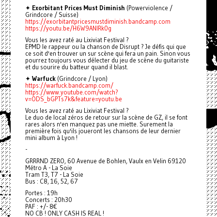
✦
Exorbitant Prices Must Diminish
(Powerviolence /
Grindcore / Suisse)
https://exorbitantpricesmustdiminish.bandcamp.com
https://youtu.be/H6W9ANlRk0g
Vous les avez raté au Lixiviat Festival ?
EPMD le rappeur ou la chanson de Disrupt ? Je défis qui que
ce soit d'en trouver un sur scène qui fera un pain. Sinon vous
pourrez toujours vous délecter du jeu de scène du guitariste
et du sourire du batteur quand il blast.
✦
Warfuck
(Grindcore / Lyon)
https://warfuck.bandcamp.com/
https://www.youtube.com/watch?
v=ODS_bGPTs7k&feature=youtu.be
Vous les avez raté au Lixiviat Festival ?
Le duo de local zéros de retour sur la scène de GZ, il se font
rares alors n'en manquez pas une miette. Surement la
première fois qu'ils joueront les chansons de leur dernier
mini album à Lyon !
-
GRRRND ZERO, 60 Avenue de Bohlen, Vaulx en Velin 69120
Métro A - La Soie
Tram T3, T7 - La Soie
Bus : C8, 16, 52, 67
Portes : 19h
Concerts : 20h30
PAF : +/- 8€
NO CB ! ONLY CASH IS REAL !