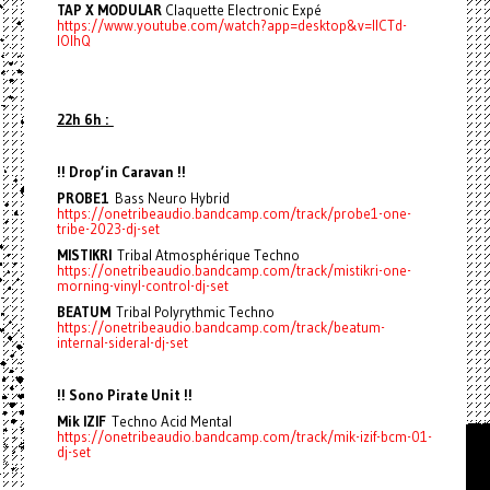
TAP X MODULAR
Claquette Electronic Expé
https://www.youtube.com/watch?app=desktop&v=IICTd-
lOlhQ
22h 6h :
!! Drop’in Caravan !!
PROBE1
Bass Neuro Hybrid
https://onetribeaudio.bandcamp.com/track/probe1-one-
tribe-2023-dj-set
MISTIKRI
Tribal Atmosphérique Techno
https://onetribeaudio.bandcamp.com/track/mistikri-one-
morning-vinyl-control-dj-set
BEATUM
Tribal Polyrythmic Techno
https://onetribeaudio.bandcamp.com/track/beatum-
internal-sideral-dj-set
!! Sono Pirate Unit !!
Mik IZIF
Techno Acid Mental
https://onetribeaudio.bandcamp.com/track/mik-izif-bcm-01-
dj-set