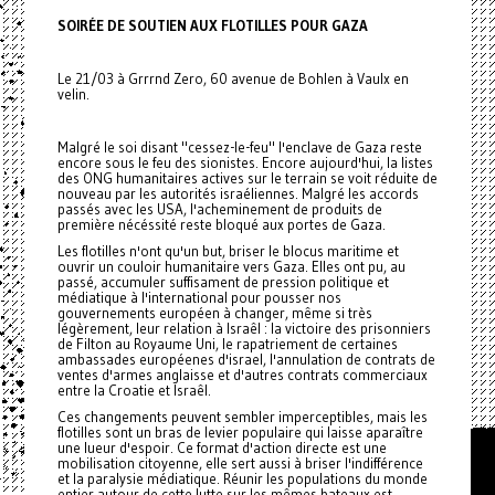
SOIRÉE DE SOUTIEN AUX FLOTILLES POUR GAZA
Le 21/03 à Grrrnd Zero, 60 avenue de Bohlen à Vaulx en
velin.
Malgré le soi disant "cessez-le-feu" l'enclave de Gaza reste
encore sous le feu des sionistes. Encore aujourd'hui, la listes
des ONG humanitaires actives sur le terrain se voit réduite de
nouveau par les autorités israéliennes. Malgré les accords
passés avec les USA, l'acheminement de produits de
première nécéssité reste bloqué aux portes de Gaza.
Les flotilles n'ont qu'un but, briser le blocus maritime et
ouvrir un couloir humanitaire vers Gaza. Elles ont pu, au
passé, accumuler suffisament de pression politique et
médiatique à l'international pour pousser nos
gouvernements européen à changer, même si très
légèrement, leur relation à Israêl : la victoire des prisonniers
de Filton au Royaume Uni, le rapatriement de certaines
ambassades européenes d'israel, l'annulation de contrats de
ventes d'armes anglaisse et d'autres contrats commerciaux
entre la Croatie et Israêl.
Ces changements peuvent sembler imperceptibles, mais les
flotilles sont un bras de levier populaire qui laisse aparaître
une lueur d'espoir. Ce format d'action directe est une
mobilisation citoyenne, elle sert aussi à briser l'indifférence
et la paralysie médiatique. Réunir les populations du monde
entier autour de cette lutte sur les mêmes bateaux est