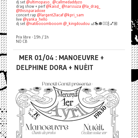
dj set
@ultimopaso_
@callmedaddyzo
drag show + perf
@kaisd_
@narssuza
@la_drag_
@thisisparadoxe
concert rap
@largent2lacaf
@kpri_sam
live
@yanka_hello
dj set
@natibooombooom
@_kingdoudou
🎢🎠🪩👯‍♀️🍾💅🏼
Prix libre - 19h / 1h
NO CB
MER 01/04 : MANOEUVRE +
DELPHINE DORA + NUÈIT