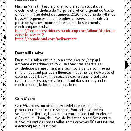
Naiima Maré (Fr) est le projet solo électroacoustique
électrifié et synthétisé de Marjolaine, et émergeant de Vaulx-
en-Velin (Fr) au début des années 2020. Broderie de rythmes
basses fréquences et de mélodies cassées, construites à
partir de synthés rudimentaires, et parfois éléments
électroniques bruts.
https://frequencescritiques.bandcamp.com/album/d-plier-la-
cervelle-secr-te-2
https://soundcloud.com/naiimamare
Deux mille seize
Deux mille seize est un duo electro / weird /pop qui
entremêle machines et voix. De sonorités spectrales
synthétiques, empruntant à la techno, la dance comme au
r'n'b en passant par des influences industrielles, new wave et
excentriques, Deux mille seize se cache dans le ciel pour
rejaillir dans les abysses. Serpentant dans un labyrinthe
electrospectif, la boum n'est pas loin.
Grin Wizard
Grin Wizard est un pirate psychédélique des platines,
producteur et défricheur sonore. Pour cette soirée en
soutien à la flottille, il naviguera entre disco, funk et electro
d’Égypte, du Liban, de Libye, de Palestine ou de Syrie entre
autres, tissant des passerelles entre grooves 80s et textures
électroniques plus brutes.