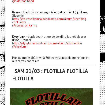
@siderean.band
Kamra
- black dissonant mystérieux et terrifiant (Ljubljana,
Slovénie)
https://voicesofkamra.bandcamp.com/album/unending-
confluence
@voices_of_kamra
Dysylumn
- black death atmo de derrière les nébuleuses
(Lyon, France)
https://dysylumn.bandcamp.com/album/abstraction
@dysylumn
Plus ou moins 8€, c'est à 20h et c'est interdit aux relous et
aux cartes bancaires
SAM 21/03 : FLOTILLA FLOTILLA
FLOTILLA