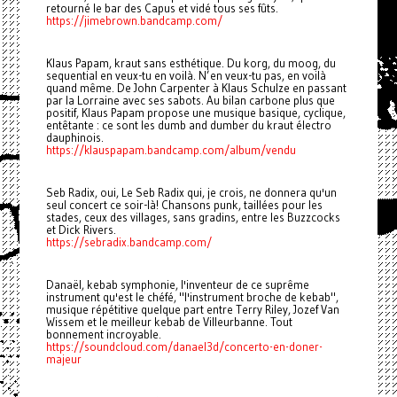
retourné le bar des Capus et vidé tous ses fûts.
https://jimebrown.bandcamp.com/
Klaus Papam, kraut sans esthétique. Du korg, du moog, du
sequential en veux-tu en voilà. N’en veux-tu pas, en voilà
quand même. De John Carpenter à Klaus Schulze en passant
par la Lorraine avec ses sabots. Au bilan carbone plus que
positif, Klaus Papam propose une musique basique, cyclique,
entêtante : ce sont les dumb and dumber du kraut électro
dauphinois.
https://klauspapam.bandcamp.com/album/vendu
Seb Radix, oui, Le Seb Radix qui, je crois, ne donnera qu'un
seul concert ce soir-là! Chansons punk, taillées pour les
stades, ceux des villages, sans gradins, entre les Buzzcocks
et Dick Rivers.
https://sebradix.bandcamp.com/
Danaël, kebab symphonie, l'inventeur de ce suprême
instrument qu'est le chéfé, "l'instrument broche de kebab",
musique répétitive quelque part entre Terry Riley, Jozef Van
Wissem et le meilleur kebab de Villeurbanne. Tout
bonnement incroyable.
https://soundcloud.com/danael3d/concerto-en-doner-
majeur