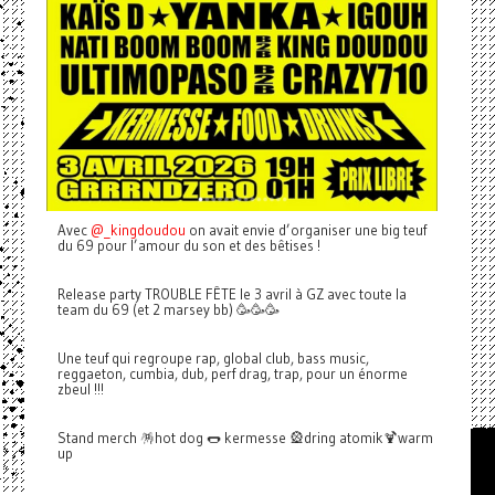
Avec
@_kingdoudou
on avait envie d’organiser une big teuf
du 69 pour l’amour du son et des bêtises !
Release party TROUBLE FÊTE le 3 avril à GZ avec toute la
team du 69 (et 2 marsey bb) 🥳🥳🥳
Une teuf qui regroupe rap, global club, bass music,
reggaeton, cumbia, dub, perf drag, trap, pour un énorme
zbeul !!!
Stand merch 🪅hot dog 🌭 kermesse 🎡dring atomik🍹warm
up