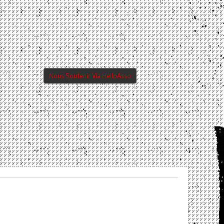
Nous Soutenir Via HelloAsso