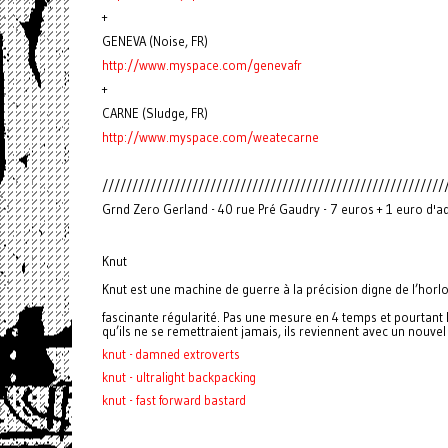
+
GENEVA (Noise, FR)
http://www.myspace.com/genevafr
+
CARNE (Sludge, FR)
http://www.myspace.com/weatecarne
/////////////////////////////////////////////////////////
Grnd Zero Gerland - 40 rue Pré Gaudry - 7 euros + 1 euro d'
Knut
Knut est une machine de guerre à la précision digne de l’horlo
fascinante régularité. Pas une mesure en 4 temps et pourtant 
qu’ils ne se remettraient jamais, ils reviennent avec un nouve
knut - damned extroverts
knut - ultralight backpacking
knut - fast forward bastard