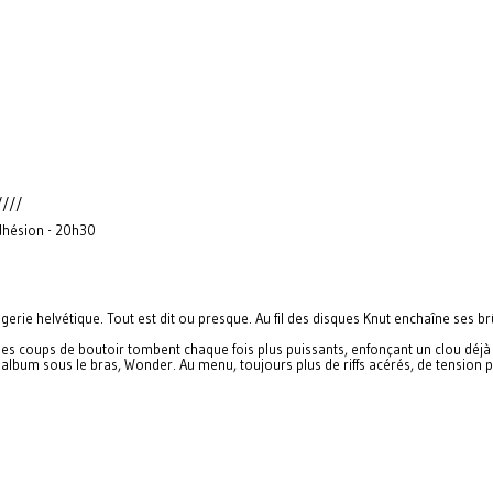
////
adhésion - 20h30
gerie helvétique. Tout est dit ou presque. Au fil des disques Knut enchaîne ses 
les coups de boutoir tombent chaque fois plus puissants, enfonçant un clou déjà 
l album sous le bras, Wonder. Au menu, toujours plus de riffs acérés, de tension