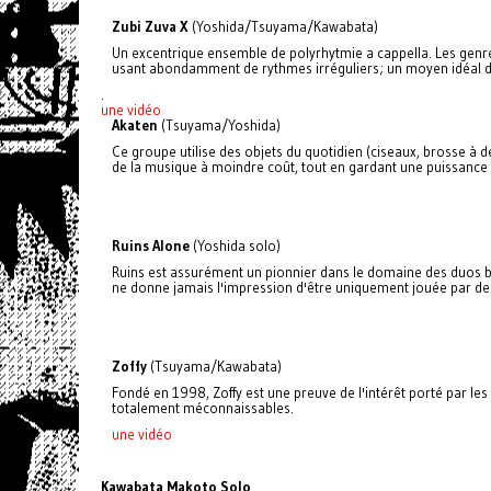
Zubi Zuva X
(Yoshida/Tsuyama/Kawabata)
Un excentrique ensemble de polyrhytmie a cappella. Les genre
usant abondamment de rythmes irréguliers; un moyen idéal d'o
.
une vidéo
Akaten
(Tsuyama/Yoshida)
Ce groupe utilise des objets du quotidien (ciseaux, brosse à d
de la musique à moindre coût, tout en gardant une puissanc
Ruins Alone
(Yoshida solo)
Ruins est assurément un pionnier dans le domaine des duos ba
ne donne jamais l'impression d'être uniquement jouée par deu
Zoffy
(Tsuyama/Kawabata)
Fondé en 1998, Zoffy est une preuve de l'intérêt porté par l
totalement méconnaissables.
une vidéo
Kawabata Makoto Solo