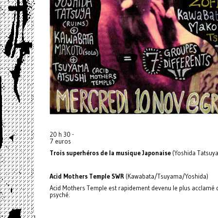
20 h 30 -
7 euros
Trois superhéros de la musique Japonaise
(Yoshida Tatsuy
Acid Mothers Temple SWR
(Kawabata/Tsuyama/Yoshida)
Acid Mothers Temple est rapidement devenu le plus acclamé de
psyché.