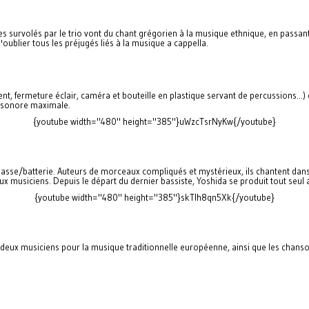
s survolés par le trio vont du chant grégorien à la musique ethnique, en passan
ublier tous les préjugés liés à la musique a cappella.
ent, fermeture éclair, caméra et bouteille en plastique servant de percussions...
e sonore maximale.
{youtube width="480" height="385"}uWzcTsrNyKw{/youtube}
sse/batterie. Auteurs de morceaux compliqués et mystérieux, ils chantent dans u
x musiciens. Depuis le départ du dernier bassiste, Yoshida se produit tout seul
{youtube width="480" height="385"}skTIh8qn5Xk{/youtube}
es deux musiciens pour la musique traditionnelle européenne, ainsi que les chan