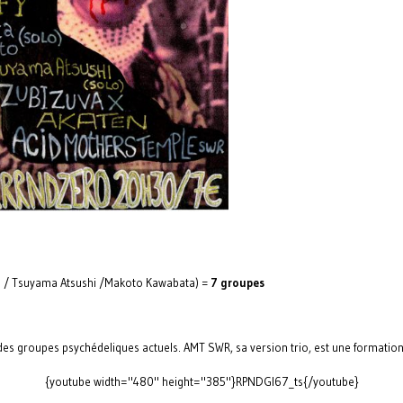
a / Tsuyama Atsushi /Makoto Kawabata) =
7 groupes
s groupes psychédeliques actuels. AMT SWR, sa version trio, est une formation
{youtube width="480" height="385"}RPNDGI67_ts{/youtube}