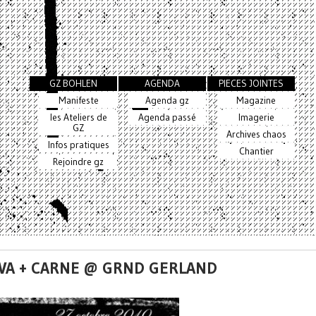
GZ BOHLEN
AGENDA
PIECES JOINTES
Manifeste
Agenda gz
Magazine
les Ateliers de
Agenda passé
Imagerie
GZ
Archives chaos
Infos pratiques
Chantier
Rejoindre gz
EVA + CARNE @ GRND GERLAND