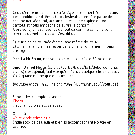
Ceux d'entre nous qui ont vu No Age récemment l'ont fait dans
des conditions extrêmes (
gros festivals,
première partie de
groupe nauséabond, accompagnés d'une copine qui vomit
partout et nous empêche de suivre le concert...)
Alors voilà, on est revenus de tout ça comme certains sont
revenus du vietnam, et on s'est dit que :
1) leur plan de tournée était quand même douteux
2) on aimerait bien les revoir dans un environnement moins
anxiogène
Merci à Mr Spunt, nos voeux seront exaucés le 30 octobre.
Sinon
Daniel Higgs
(calvitie/barbe/blues/folk/débordements
divers) c'est génial, faut vite qu'on écrive quelque chose dessus.
Voilà quand même quelques images :
{youtube width="425" height="344"}G9fmXyhEzZE{/youtube}
Et pour les champions snobs
Chora
, faudrait qu'on s'active aussi.
Quant à
White circle crime club
(indie rock belge), euh et bien ils accompagnent No Age en
tournée.