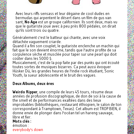
Avec leurs riffs sensass et leur dégaine de cool dudes en
bermudas
qui arpentent le désert dans un film de gus van
sant,
No Age
est un groupe californien. Ils sont deux, mais vu
que le guitariste joue avec à peu près 800 pédales, on dirait
qu'ils sont trois ou quatre.
Généralement c'est le batteur qui chante, avec une voix
détachée vaguement criarde.
Quand il a fini son couplet, le guitariste enclenche un machin qui
fait que le son devient énorme, tandis que l'autre profite de sa
corpulence sèche et musclée pour taper sur une pearl qui doit
coûter dans les 5000 $.
Musicalement, c'est de la pop faite par des punks qui ont écouté
toutes sortes de musiques bizarres. Ca peut aussi évoquer
Hüsker Dü, les grandes heures de l'indie rock étudiant, Sonic
Youth, la sueur adolescente et le bruit des vagues.
Deux Albums, deux ères
Weirdo Ripper
, une compile de leurs 45 tours, résume deux
années de profusion discographique, de don de soi à la cause de
the smell et de performances exaltées dans des lieux
improbables (bibliothèques, restaurant éthiopien, le salon de ton
correspondant à Tramptown, Texas). Cet album est TROP BIEN, il
donne envie de plonger dans l'océan tel un hareng sauvage,
libre et fier.
Mots clés :
émotion :
everybody's down