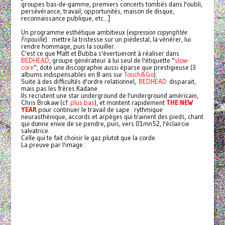
groupes bas-de-gamme, premiers concerts tombés dans l'oubli,
persévérance, travail, opportunités, maison de disque,
reconnaissance publique, etc...]
Un programme esthétique ambitieux (
expression copyrightée
Fripouille
) : mettre la tristesse sur un piédestal, la vénérer, lui
rendre hommage, puis la souiller.
C'est ce que Matt et Bubba s'évertueront à réaliser dans
BEDHEAD
, groupe générateur à lui seul de l'étiquette "
slow-
core
", doté une discographie aussi éparse que prestigieuse (3
albums indispensables en 8 ans sur
Touch&Go
).
Suite à des difficultés d'ordre relationnel,
BEDHEAD
disparait,
mais pas les frères Kadane.
Ils recrutent une star underground de l'underground américain,
Chris Brokaw (cf.
plus bas
), et montent rapidement
THE NEW
YEAR
pour continuer le travail de sape : rythmique
neurasthénique, accords et arpèges qui trainent des pieds, chant
qui donne envie de se pendre, puis, vers 01mn52, l'éclaircie
salvatrice.
Celle qui te fait choisir le gaz plutot que la corde.
La preuve par l'image :