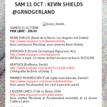
SAM 11 OCT : KEVIN SHIELDS
@GRNDGERLAND
SAMEDI 11 OCTOBRE
PRIX LIBRE - 20h30
KEVIN SHIELDS (Reine de la Noise, Los Angeles not Dublin)
http://www.myspace.com/kkevinsshields
Vous connaissez Merzbow, vous aimerez Kevin Shields.
DATASHOCK (Drone Germanique Rigoureux, ALL)
http://www.myspace.com/datashock
Axl Rose is back. Le retour de Kurt est aussi prévu le 30/10/08.
HEATSICK (BritNoise, Berlin)
http://www.youtube.com/watch?v=nLq9LLy9kZc
L'intégralité de Birds of Delay -1.
MARRIED IN BERDICHEV (Folk rigide mais bancale, Denver)
http://www.myspace.com/marriedinberdichev
Vous aimez Pocahaunted, bin c'est a peu près pareil.
CALDERA LAKES ( Folk or Noise, USA)
http://www.myspace.com/calderalakes
Vous mettez Merzbow et Pocahaunted ensemble et ça donne
Caldera Lakes.