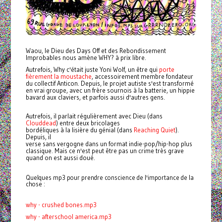
Waou, le Dieu des Days Off et des Rebondissement
Improbables nous amène WHY? à prix libre.
Autrefois, Why c'était juste Yoni Wolf, un être qui
porte
fièrement la moustache
, accessoirement
membre fondateur
du collectif Anticon. Depuis, le projet autiste s'est transformé
en vrai groupe, avec un frère sournois à la batterie, un hippie
bavard aux claviers, et parfois aussi d'autres gens.
Autrefois, il parlait régulièrement avec Dieu (dans
Clouddead
) entre deux bricolages
bordéliques à la lisière du génial (dans
Reaching Quiet
).
Depuis, il
verse sans vergogne dans un format indie-pop/hip-hop plus
classique. Mais ce n'est peut être pas un crime très grave
quand on est aussi doué.
Quelques mp3 pour prendre conscience de l'importance de la
chose :
why - crushed bones.mp3
why - afterschool america.mp3