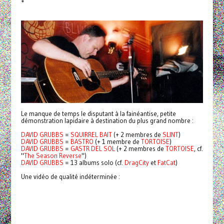
*
Le manque de temps le disputant à la fainéantise, petite
démonstration lapidaire à destination du plus grand nombre :
DAVID GRUBBS
=
SQUIRREL BAIT
(+ 2 membres de
SLINT
)
DAVID GRUBBS
=
BASTRO
(+ 1 membre de
TORTOISE
)
DAVID GRUBBS
=
GASTR DEL SOL
(+ 2 membres de
TORTOISE
, cf.
"
The Season Reverse
")
DAVID GRUBBS
= 13 albums solo (cf.
DragCity
et
FatCat
)
Une vidéo de qualité indéterminée :