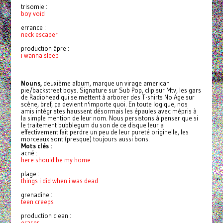
trisomie :
boy void
errance :
neck escaper
production âpre :
i wanna sleep
Nouns,
deuxième album, marque un virage american
pie/backstreet boys. Signature sur Sub Pop, clip sur Mtv, les gars
de Radiohead qui se mettent à arborer des T-shirts No Age sur
scène, bref, ça devient n'importe quoi. En toute logique, nos
amis intégristes haussent désormais les épaules avec mépris à
la simple mention de leur nom. Nous persistons à penser que si
le traitement bubblegum du son de ce disque leur a
effectivement fait perdre un peu de leur pureté originelle, les
morceaux sont (presque) toujours aussi bons.
Mots clés :
acné :
here should be my home
plage :
things i did when i was dead
grenadine :
teen creeps
production clean :
eraser