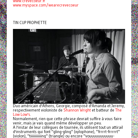
www.crevecoeur.fr
www.myspace.com/wearecrevecoeur
TIN CUP PROPHETTE
Duo américain d'Athens, Georgie, composé d'Amanda et Jeremy,
respectivement violoniste de
Shannon Wright
et batteur de
The
Low Low's
.
Normalement, rien que cette phrase devrait suffire à vous faire
venir, mais je vais quand même développer un peu.
A l'instar de leur collègues de tournée, ils utilisent tout un attirail
d'instruments qui font "gling-gling" (xylophone), "frrrrt-frrrrrt"
(violon), "tiiiiiiiiiiiing" (triangle) ou encore "vouuuuuuuuuuu-