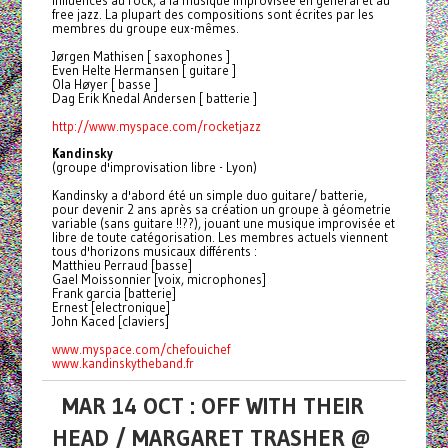
influences au rock, à la musique improvisée en général et au
free jazz. La plupart des compositions sont écrites par les
membres du groupe eux-mêmes.
Jørgen Mathisen [ saxophones ]
Even Helte Hermansen [ guitare ]
Ola Høyer [ basse ]
Dag Erik Knedal Andersen [ batterie ]
http://www.myspace.com/
rocketjazz
Kandinsky
(groupe d'improvisation libre - Lyon)
Kandinsky a d'abord été un simple duo guitare/ batterie,
pour devenir 2 ans après sa création un groupe à géometrie
variable (sans guitare !!??), jouant une musique improvisée et
libre de toute catégorisation. Les membres actuels viennent
tous d'horizons musicaux différents :
Matthieu Perraud [basse]
Gael Moissonnier [voix, microphones]
Frank garcia [batterie]
Ernest [electronique]
John Kaced [claviers]
www.myspace.com/chefouichef
www.kandinskytheband.fr
MAR 14 OCT : OFF WITH THEIR
HEAD / MARGARET TRASHER @