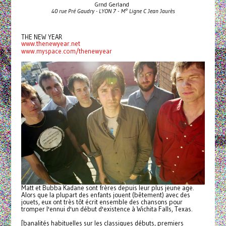
Grnd Gerland
40 rue Pré Gaudry - LYON 7 - M° Ligne C Jean Jaurès
THE NEW YEAR
www.thenewyear.net
www.myspace.com/thenewyear
Matt et Bubba Kadane sont frères depuis leur plus jeune age.
Alors que la plupart des enfants jouent (bêtement) avec des
jouets, eux ont très tôt écrit ensemble des chansons pour
tromper l'ennui d'un début d'existence à Wichita Falls, Texas.
[banalités habituelles sur les classiques débuts, premiers