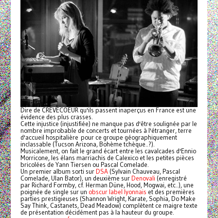
Dire de CRËVECOEUR qu'ils passent inaperçus en France est une
évidence des plus crasses.
Cette injustice (injustifiée) ne manque pas d'être soulignée par le
nombre improbable de concerts et tournées à l'étranger, terre
d'accueil hospitalière pour ce groupe géographiquement
inclassable (Tucson Arizona, Bohème tchèque..?).
Musicalement, on fait le grand écart entre les cavalcades d'Ennio
Morricone, les élans marriachis de Calexico et les petites pièces
bricolées de Yann Tiersen ou Pascal Comelade.
Un premier album sorti sur
DSA
(Sylvain Chauveau, Pascal
Comelade, Ulan Bator), un deuxième sur
Denovali
(enregistré
par Richard Formby, cf. Herman Düne, Hood, Mogwai, etc..), une
poignée de single sur un
obscur label lyonnais
et des premières
parties prestigieuses (Shannon Wright, Karate, Sophia, Do Make
Say Think, Castanets, Dead Meadow) complètent ce maigre texte
de présentation décidément pas à la hauteur du groupe.