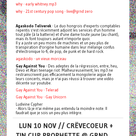
why - early whitney.mp3
why - 21st century pop song - live@grnd zero
Agaskodo Teliverek
- Le duo hongrois d'experts-comptables
repentis s'est récemment adjoint les services d'un homme
tout pâle (à la batterie) et d'une dame toute jaune (au chant),
mais ils font toujours autant n'importe quoi.
Il y a juste un peu moins de machines et un peu plus de
transpiration d'origine humaine dans leur mélange confus
d'électronique lo-fi, de pop, de punk et de hard rock.
agaskodo - un vieux morceau
Gay Against You
- Des adeptes de la régression, entre, heu,
Devo et Atari teenage riot. Malheureusement, les mp3 ne
restranscrivent pas efficacement la mongolerie aigüe de
leurs concerts, mais je n'ai pas réussi à trouver une vidéo
décente sur youtube.
Gay Against You - Telerad
Gay Against You - Gay Unicorn
Ludivine Cypher
- Alors là je n'ai même pas entendu la moindre note. Il
faudrait que je sois un peu plus intègre.
LUN 10 NOV // CRËVECOEUR +
TIN CUP PROPHETTE @ GRND