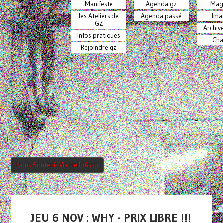
Manifeste
Agenda gz
Mag
les Ateliers de
Agenda passé
Ima
GZ
Archiv
Infos pratiques
Cha
Rejoindre gz
Nous Soutenir Via HelloAsso
JEU 6 NOV : WHY - PRIX LIBRE !!!