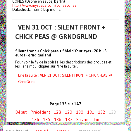
CONES (Drone en sauce, Berlin)
http://www.myspace.com/conescones
Datashock, mais à bcp moins.
VEN 31 OCT : SILENT FRONT +
CHICK PEAS @ GRNDGRLND
Silent front + Chick peas + Shield Your eyes - 20 h - 5
euros - grnd gerland
Pour voir le fly de la soirée, les descriptions des groupes et
les liens mp3, cliquer sur "lire la suite".
Lire la suite : VEN 31 OCT : SILENT FRONT + CHICK PEAS @
GrndGrlnd
Page 133 sur 147
Début
Précédent
128
129
130
131
132
133
134
135
136
137
Suivant
Fin