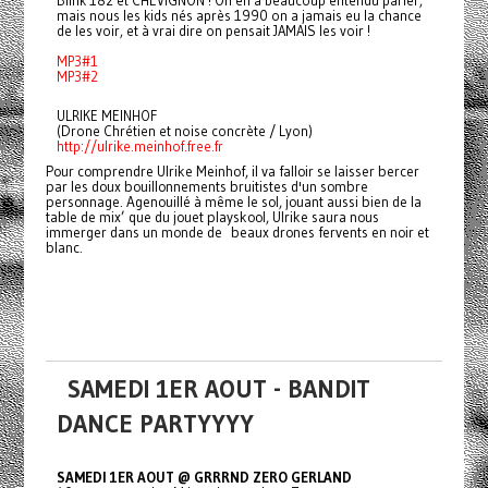
mais nous les kids nés après 1990 on a jamais eu la chance
de les voir, et à vrai dire on pensait JAMAIS les voir !
MP3#1
MP3#2
ULRIKE MEINHOF
(Drone Chrétien et noise concrète / Lyon)
http://ulrike.meinhof.free.fr
Pour comprendre Ulrike Meinhof, il va falloir se laisser bercer
par les doux bouillonnements bruitistes d'un sombre
personnage. Agenouillé à même le sol, jouant aussi bien de la
table de mix’ que du jouet playskool, Ulrike saura nous
immerger dans un monde de beaux drones fervents en noir et
blanc.
SAMEDI 1ER AOUT - BANDIT
DANCE PARTYYYY
SAMEDI 1ER AOUT @ GRRRND ZERO GERLAND