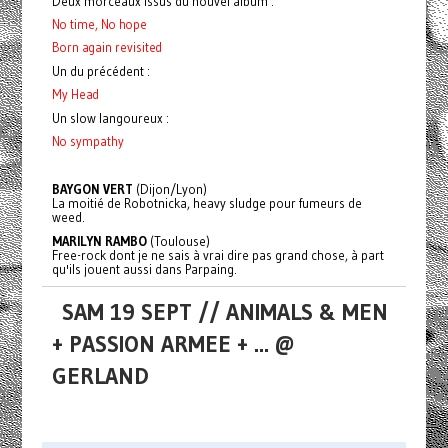
Deux morceaux issus du nouvel album :
No time, No hope
Born again revisited
Un du précédent :
My Head
Un slow langoureux :
No sympathy
BAYGON VERT
(Dijon/Lyon)
La moitié de Robotnicka, heavy sludge pour fumeurs de
weed.
MARILYN RAMBO
(Toulouse)
Free-rock dont je ne sais à vrai dire pas grand chose, à part
qu'ils jouent aussi dans Parpaing.
SAM 19 SEPT // ANIMALS & MEN
+ PASSION ARMEE + ... @
GERLAND