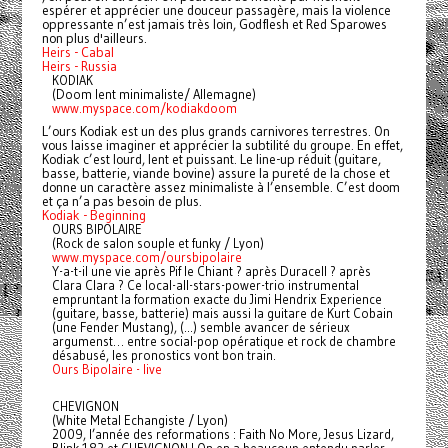
espérer et apprécier une douceur passagère, mais la violence
oppressante n’est jamais très loin, Godflesh et Red Sparowes
non plus d'ailleurs.
Heirs - Cabal
Heirs - Russia
KODIAK
(Doom lent minimaliste/ Allemagne)
www.myspace.com/kodiakdoom
L’ours Kodiak est un des plus grands carnivores terrestres. On
vous laisse imaginer et apprécier la subtilité du groupe. En effet,
Kodiak c’est lourd, lent et puissant. Le line-up réduit (guitare,
basse, batterie, viande bovine) assure la pureté de la chose et
donne un caractère assez minimaliste à l’ensemble. C’est doom
et ça n’a pas besoin de plus.
Kodiak - Beginning
OURS BIPOLAIRE
(Rock de salon souple et funky / Lyon)
www.myspace.com/oursbipolaire
Y-a-t-il une vie après Pif le Chiant ? après Duracell ? après
Clara Clara ? Ce local-all-stars-power-trio instrumental
empruntant la formation exacte du Jimi Hendrix Experience
(guitare, basse, batterie) mais aussi la guitare de Kurt Cobain
(une Fender Mustang), (...) semble avancer de sérieux
argumenst… entre social-pop opératique et rock de chambre
désabusé, les pronostics vont bon train.
Ours Bipolaire - live
CHEVIGNON
(White Metal Echangiste / Lyon)
2009, l’année des reformations : Faith No More, Jesus Lizard,
Blink 182 et CHEVIGNON ! On en a beaucoup entendu parler,