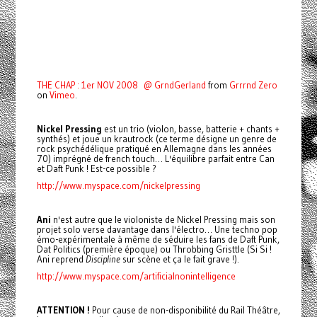
THE CHAP : 1er NOV 2008 @ GrndGerland
from
Grrrnd Zero
on
Vimeo
.
Nickel Pressing
est un trio (violon, basse, batterie + chants +
synthés) et joue un krautrock (ce terme désigne un genre de
rock psychédélique pratiqué en Allemagne dans les années
70) imprégné de french touch… L'équilibre parfait entre Can
et Daft Punk ! Est-ce possible ?
http://www.myspace.com/nickelpressing
Ani
n'est autre que le violoniste de Nickel Pressing mais son
projet solo verse davantage dans l'électro… Une techno pop
émo-expérimentale à même de séduire les fans de Daft Punk,
Dat Politics (première époque) ou Throbbing Gristtle (Si Si !
Ani reprend
Discipline
sur scène et ça le fait grave !).
http://www.myspace.com/artificialnonintelligence
ATTENTION !
Pour cause de non-disponibilité du Rail Théâtre,