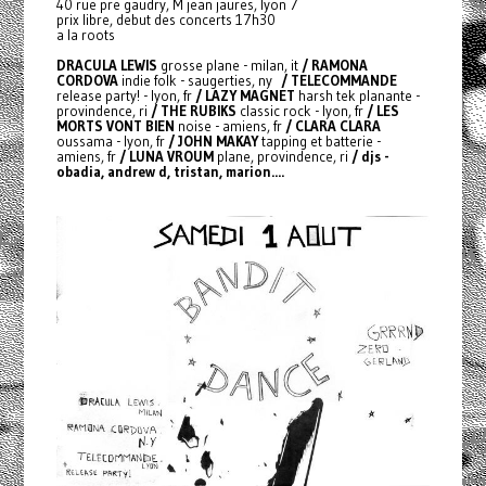
40 rue pre gaudry, M jean jaures, lyon 7
prix libre, debut des concerts 17h30
a la roots
DRACULA LEWIS
grosse plane - milan, it
/ RAMONA
CORDOVA
indie folk - saugerties, ny
/ TELECOMMANDE
release party! - lyon, fr
/ LAZY MAGNET
harsh tek planante -
provindence, ri
/ THE RUBIKS
classic rock - lyon, fr
/ LES
MORTS VONT BIEN
noise - amiens, fr
/ CLARA CLARA
oussama - lyon, fr
/ JOHN MAKAY
tapping et batterie -
amiens, fr
/ LUNA VROUM
plane, provindence, ri
/ djs -
obadia, andrew d, tristan, marion....