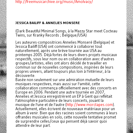
http://freemusicarchive.org/music/Amolvacy/
JESSICA BAILIFF & ANNELIES MONSERE
(Dark Beautiful Minimal Songs, à la Mazzy Star meet Cocteau
Twins, sur Kranky Records ; Belgique/USA)
Les auteures-compositrices Annelies Monseré (Belgique) et
Jessica Bailiff (USA) ont commencé à collaborer tout
naturellement, après une brève tournée aux USA au
printemps 2005. Déjà fortes de leurs divers projets musicaux
respectifs, sous leur nom ou en collaboration avec d'autres
groupes/artistes, elles ont alors décidé de travailler en
commun sur de nouvelles compositions, inspirées de leurs
propres univers, allant toujours plus loin à l'intérieur, à la
découverte.
Basée non seulement sur une admiration mutuelle de leurs
musiques respectives, mais aussi sur l'amitié, cette
collaboration commença officiellement avec des concerts en
Europe en 2006. Pendant une autre tournée en 2007,
Annelies et Jessica enregistrèrent un EP à Gent qui reflétait
l'atmosphère particulière de leurs concerts, jouant la
musique de l'une et de l'autre (
http://www.morctapes.com
).
Actuellement, elles écrivent de nouveaux matériaux pour un
album à venir. Bien que des racines soient communes à leurs
offrandes musicales en solo, cette nouvelle tentative promet
de surprendre celles/ceux qui pensent déjà savoir quoi
attendre de leur part.