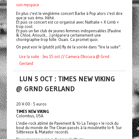
son myspace
En plus c'est le vingtième concert Barbe à Pop alors c'est dire
que je suis ému. Héhé.
Et puis ce concert est co-organisé avec Nathalie « X-Limb »
trop cool.
Et puis un fan club de jeunes femmes indispensables (Pauline
& Chloé, Anouck,...) préparera certainement une
chorégraphie trop folle. Ouais. Ca promet quoi.
On peut voir le (plutôt joli) fly de la soirée dans "lire la suite".
Lire la suite : Jeu 15 oct // Camera Obscura @ Grnd
Gerland
LUN 5 OCT : TIMES NEW VIKING
@ GRND GERLAND
20 H 00 - 5 euros
TIMES NEW VIKING
Colombus, USA.
L'indie-rock abîmé de Pavement & Yo La Tengo + le rock du
bout du monde de The Clean passés à la moulinette lo-fi. Sur
Siltbreeze & Matador records.