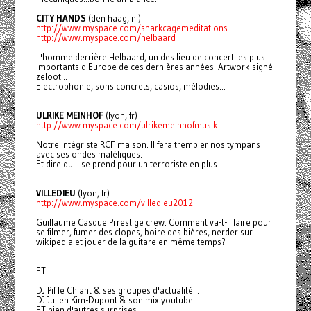
CITY HANDS
(den haag, nl)
http://www.myspace.com/
sharkcagemeditations
http://www.myspace.com/
helbaard
L'homme derrière Helbaard, un des lieu de concert les plus
importants d'Europe de ces dernières années. Artwork signé
zeloot...
Electrophonie, sons concrets, casios, mélodies...
ULRIKE MEINHOF
(lyon, fr)
http://www.myspace.com/
ulrikemeinhofmusik
Notre intégriste RCF maison. Il fera trembler nos tympans
avec ses ondes maléfiques.
Et dire qu'il se prend pour un terroriste en plus.
VILLEDIEU
(lyon, fr)
http://www.myspace.com/
villedieu2012
Guillaume Casque Prrestige crew. Comment va-t-il faire pour
se filmer, fumer des clopes, boire des bières, nerder sur
wikipedia et jouer de la guitare en même temps?
ET
DJ Pif le Chiant & ses groupes d'actualité...
DJ Julien Kim-Dupont & son mix youtube...
ET bien d'autres surprises.