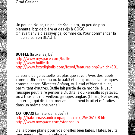
Grnd Gerland
Un peu de Noise, un peu de Kraut jam, un peu de pop
planante, bcp de bière et des djs à GOGO.
On avait envie d'essayer ça, comme ça. Pour commencer la
fin de saison en BEAUTÉ.
BUFFLE
(bruxelles, be)
http://www.myspace.com/buffle
http://www.buffle.tk
http://www.foxydigitalis.com/
foxyd/features.php?which=301
La scène belge actuelle fait plus que rêver. Avec des labels
comme Ultra eczema ou kraak3 et des groupes fantastiques
comme Ignatz, Silvester Anfang, ou Head of Wanastiquet,
parmi tant d'autres. Buffle fait partie de ce monde là. Leur
musique peut faire penser à Ducktails ou kemialliset ystavat,
ou à tous ces merveilleux groupes anglais (Chora, Helhesten,
Lanterns, qui distillent merveilleusement bruit et mélodies
dans un même breuvage.)
COTOPAXI
(amsterdam, de/nl)
http://hakromassandro.npage.
de/link_25604108.html
http://www.myspace.com/
stenzequo
De la bonne plane pour vos oreilles bien faites. Flûtes, bruits
mécaniques...bonne ambiance.