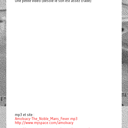
Une petite vidéo (désolé le son est assez crade):
mp3 et site :
Amolvacy-The_Noble_Mans_Fever.mp3
http://www.myspace.com/amolvacy