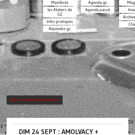
Manifeste
Agenda gz
Mag
les Ateliers de
Agenda passé
Ima
GZ
Archiv
Infos pratiques
Cha
Rejoindre gz
Nous Soutenir Via HelloAsso
DIM 24 SEPT : AMOLVACY +