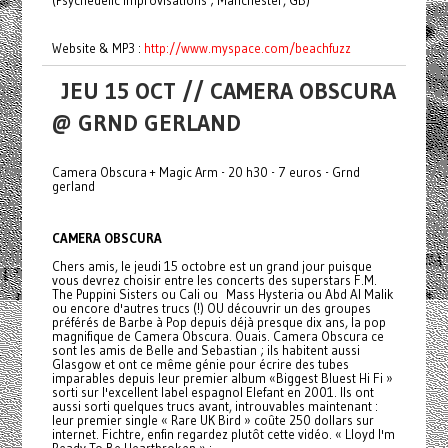
Website & MP3 :
http://www.myspace.com/beachfuzz
JEU 15 OCT // CAMERA OBSCURA
@ GRND GERLAND
Camera Obscura + Magic Arm - 20 h30 - 7 euros - Grnd
gerland
CAMERA OBSCURA
Chers amis, le jeudi 15 octobre est un grand jour puisque
vous devrez choisir entre les concerts des superstars F.M.
The Puppini Sisters ou Cali ou Mass Hysteria ou Abd Al Malik
ou encore d'autres trucs (!) OU découvrir un des groupes
préférés de Barbe à Pop depuis déjà presque dix ans, la pop
magnifique de Camera Obscura. Ouais. Camera Obscura ce
sont les amis de Belle and Sebastian ; ils habitent aussi
Glasgow et ont ce même génie pour écrire des tubes
imparables depuis leur premier album «Biggest Bluest Hi Fi »
sorti sur l'excellent label espagnol Elefant en 2001. Ils ont
aussi sorti quelques trucs avant, introuvables maintenant :
leur premier single « Rare UK Bird » coûte 250 dollars sur
internet. Fichtre, enfin regardez plutôt cette vidéo. « Lloyd I'm
Ready To Be Heartbroken » :