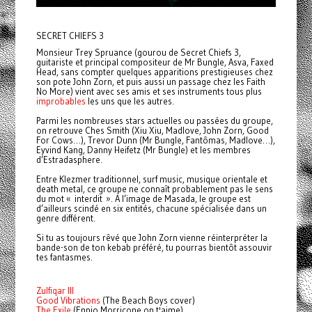
SECRET CHIEFS 3
Monsieur Trey Spruance (gourou de Secret Chiefs 3,
guitariste et principal compositeur de Mr Bungle, Asva, Faxed
Head, sans compter quelques apparitions prestigieuses chez
son pote John Zorn, et puis aussi un passage chez les Faith
No More) vient avec ses amis et ses instruments tous plus
improbables
les uns que les autres.
Parmi les nombreuses stars actuelles ou passées du groupe,
on retrouve Ches Smith (Xiu Xiu, Madlove, John Zorn, Good
For Cows…), Trevor Dunn (Mr Bungle, Fantômas, Madlove…),
Eyvind Kang, Danny Heifetz (Mr Bungle) et les membres
d’Estradasphere.
Entre Klezmer traditionnel, surf music, musique orientale et
death metal, ce groupe ne connaît probablement pas le sens
du mot « interdit ». A l’image de Masada, le groupe est
d’ailleurs scindé en six entités, chacune spécialisée dans un
genre différent.
Si tu as toujours rêvé que John Zorn vienne réinterpréter la
bande-son de ton kebab préféré, tu pourras bientôt assouvir
tes fantasmes.
Zulfiqar III
Good Vibrations
(The Beach Boys cover)
The Exile
(Ennio Morricone on t'aime)