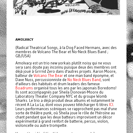
AMOLVACY
(Radical Theatrical Songs, à la Dog Faced Hermans, avec des
membres de Volcano The Bear et No-Neck Blues Band ;
GB/USA)
Amolvacy est un trio new yorkais plutôt noisy qui ne vous
sera sans doute pas inconnu puisque deux des membres ont
déjà joué à Grrrnd Zero dans d'autres projets. Aaron Moore,
batteur de
Volcano The Bear
et one man band éponyme, et
Dave Nuss, percussionniste de
No Neck Blues Band
, sont
d'ailleurs des habitués et drum leaders des fameux
Boadrums
organisé tous les ans par les japonais Boredoms!
Ils sont accompagnés par Sheila Donovan-Moore du
Laboratory Theater Company NYC et du groupe Womb
Sharks. Le trio a déjà produit deux albums et notamment le
récent A La Lu La, dont vous pouvez télécharger 6 titres
ICI
.
Leurs performances scéniques se rapprochent pas mal d'une
sorte de théâtre punk, où Sheila joue le rôle de l'héroïne au
chant pendant que les deux batteurs improvisent un décor
expérimental à grand renfort de batterie, percus, violon,
violoncelle ou autre trompette.