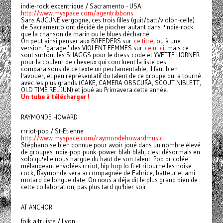
indie-rock excentrique / Sacramento - USA
http://www.myspace.com/agentribbons
Sans AUCUNE vergogne, ces trois filles (guit/batt/violon-celle)
de Sacramento ont décidé de piocher autant dans l'indie-rock
que la chanson de marin ou le blues décharné.
On peut ainsi penser aux BREEDERS sur
ce titre
, ou à une
version "garage" des VIOLENT FEMMES sur
celui-ci
, mais ce
sont surtout les SHAGGS pour le dress-code et YVETTE HORNER
pour la couleur de cheveux qui concluent la liste des
comparaisons de ce texte un peu lamentable, il faut bien
l'avouer, et peu représentatif du talent de ce groupe qui a tourné
avec les plus grands (CAKE, CAMERA OBSCURA, SCOUT NIBLETT,
OLD TIME RELIJUN) et joué au Primavera cette année.
Un tube à télécharger !
RAYMONDE HOWARD
rrriot-pop / St-Etienne
http://www.myspace.com/raymondehowardmusic
Stéphanoise bien connue pour avoir joué dans un nombre élevé
de groupes indie-pop-punk-power-blah-blah, c'est désormais en
solo qu'elle nous nargue du haut de son talent. Pop bricolée
mélangeant envolées rrriot, hip-hop lo-fi et ritournelles noise-
rock, Raymonde sera accompagnée de Fabrice, batteur et ami
motard de longue date. On nous a déja dit le plus grand bien de
cette collaboration, pas plus tard qu'hier soir.
AT ANCHOR
folk altruiste / Lyon