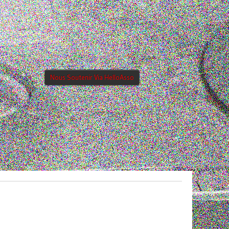
Nous Soutenir Via HelloAsso