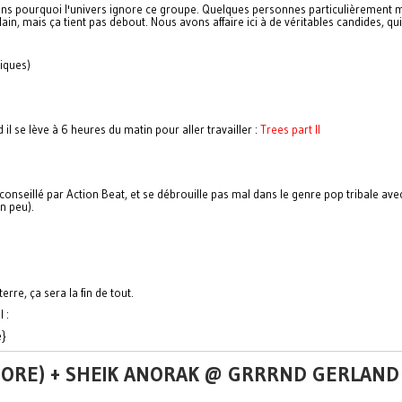
s pourquoi l'univers ignore ce groupe. Quelques personnes particulièrement m
n, mais ça tient pas debout. Nous avons affaire ici à de véritables candides, qui
piques)
 se lève à 6 heures du matin pour aller travailler :
Trees part II
 conseillé par Action Beat, et se débrouille pas mal dans le genre pop tribale a
n peu).
rre, ça sera la fin de tout.
 :
e}
IMORE) + SHEIK ANORAK @ GRRRND GERLAND