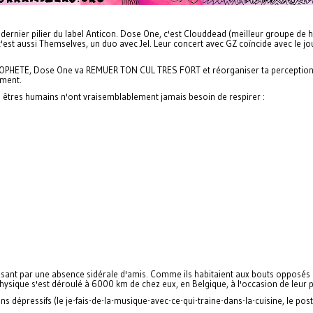
, dernier pilier du label Anticon. Dose One, c'est Clouddead (meilleur groupe de 
t aussi Themselves, un duo avec Jel. Leur concert avec GZ coïncide avec le jour
PHETE, Dose One va REMUER TON CUL TRES FORT et réorganiser ta perception du
ement.
s êtres humains n'ont vraisemblablement jamais besoin de respirer :
érisant par une absence sidérale d'amis. Comme ils habitaient aux bouts opposés
e physique s'est déroulé à 6000 km de chez eux, en Belgique, à l'occasion de leu
s dépressifs (le je-fais-de-la-musique-avec-ce-qui-traine-dans-la-cuisine, le po