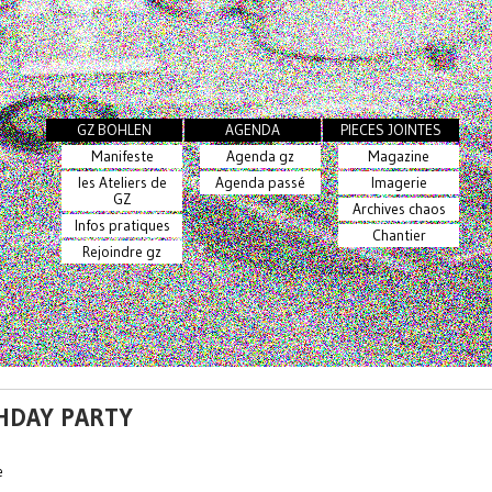
GZ BOHLEN
AGENDA
PIECES JOINTES
Manifeste
Agenda gz
Magazine
les Ateliers de
Agenda passé
Imagerie
GZ
Archives chaos
Infos pratiques
Chantier
Rejoindre gz
THDAY PARTY
e