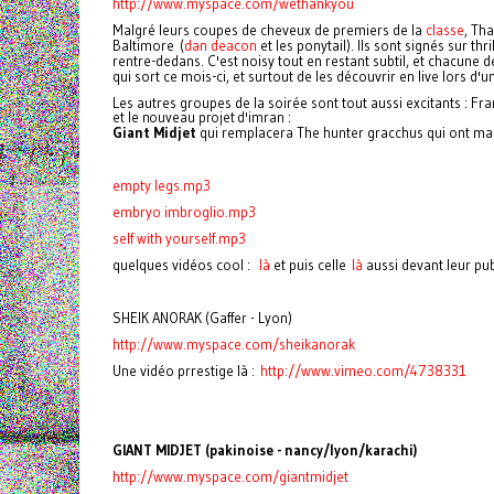
http://www.myspace.com/wethankyou
Malgré leurs coupes de cheveux de premiers de la
classe
, Th
Baltimore (
dan deacon
et les ponytail). Ils sont signés sur th
rentre-dedans. C'est noisy tout en restant subtil, et chacune
qui sort ce mois-ci, et surtout de les découvrir en live lors 
Les autres groupes de la soirée sont tout aussi excitants : Fr
et le nouveau projet d'imran :
Giant Midjet
qui remplacera The hunter gracchus qui ont ma
empty legs.mp3
embryo imbroglio.mp3
self with yourself.mp3
quelques vidéos cool :
là
et puis celle
là
aussi devant leur pu
SHEIK ANORAK (Gaffer - Lyon)
http://www.myspace.com/sheikanorak
Une vidéo prrestige là :
http://www.vimeo.com/4738331
GIANT MIDJET (pakinoise - nancy/lyon/karachi)
http://www.myspace.com/giantmidjet