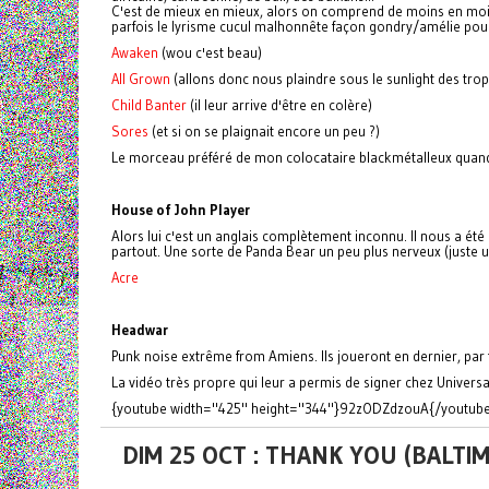
C'est de mieux en mieux, alors on comprend de moins en moin
parfois le lyrisme cucul malhonnête façon gondry/amélie poulai
Awaken
(wou c'est beau)
All Grown
(allons donc nous plaindre sous le sunlight des tro
Child Banter
(il leur arrive d'être en colère)
Sores
(et si on se plaignait encore un peu ?)
Le morceau préféré de mon colocataire blackmétalleux quand il
House of John Player
Alors lui c'est un anglais complètement inconnu. Il nous a été
partout. Une sorte de Panda Bear un peu plus nerveux (juste u
Acre
Headwar
Punk noise extrême from Amiens. Ils joueront en dernier, par te
La vidéo très propre qui leur a permis de signer chez Universal
{youtube width="425" height="344"}92zODZdzouA{/youtub
DIM 25 OCT : THANK YOU (BALT