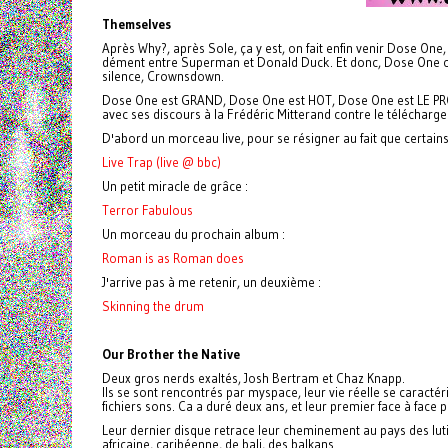
Themselves
Après Why?, après Sole, ça y est, on fait enfin venir Dose One
dément entre Superman et Donald Duck. Et donc, Dose One c'es
silence, Crownsdown.
Dose One est GRAND, Dose One est HOT, Dose One est LE PRO
avec ses discours à la Frédéric Mitterand contre le télécharg
D'abord un morceau live, pour se résigner au fait que certain
Live Trap (live @ bbc)
Un petit miracle de grâce :
Terror Fabulous
Un morceau du prochain album :
Roman is as Roman does
J'arrive pas à me retenir, un deuxième :
Skinning the drum
Our Brother the Native
Deux gros nerds exaltés, Josh Bertram et Chaz Knapp.
Ils se sont rencontrés par myspace, leur vie réelle se caract
fichiers sons. Ca a duré deux ans, et leur premier face à fac
Leur dernier disque retrace leur cheminement au pays des lutin
africaine, caribéenne, de bali, des balkans...