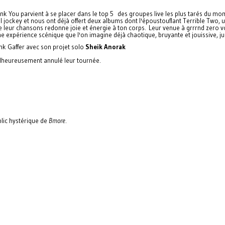
ank You parvient à se placer dans le top 5 des groupes live les plus tarés du mo
rill jockey et nous ont déjà offert deux albums dont l'époustouflant Terrible Two, u
 de leur chansons redonne joie et énergie à ton corps. Leur venue à grrrnd zero 
d'une expérience scénique que l'on imagine déjà chaotique, bruyante et jouissive,
ank Gaffer avec son projet solo
Sheik Anorak
lheureusement annulé leur tournée.
blic hystérique de
Bmore
.