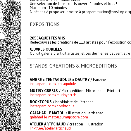
Une sélection de films courts ouvert à toutes et tous !
Maximum : 10 minutes.
N’hésitez à proposer le votre à programmation@boskop.org
EXPOSITIONS
205 JAQUETTES VHS
Redécouvrez les créations de 113 artistes pour l’expostion col
ŒUVRES OUBLIÉES
Qui dit galerie d’art dit artistes, et ces dernièr·es peuvent êt
STANDS CRÉATIONS & MICROÉDITIONS
AMBRE « TENTAGUDULE » DAUTRY
/ Fanzine
instagram.com/tentagudule
MUTINY GRRRLS
/ Micro-édition · Micro-label · Print-art
instagram.com/mutinygrrrls
BOOKTOPUS
/ bookiniste de l’étrange
instagram.com/booktopus_
GALAHAD LE MATOU
/ illustration · artisanat
galahad-le-matou.sumupstore.com
ATELIER ARTI’CHAUD
/ création · illustration
linktr.ee/atelierartichaud