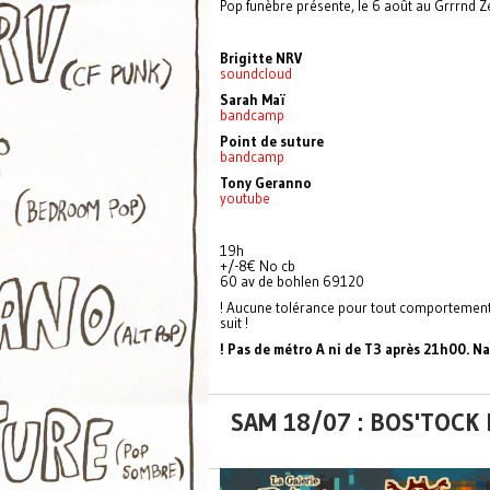
Pop funèbre présente, le 6 août au Grrrnd Z
Brigitte NRV
soundcloud
Sarah Maï
bandcamp
Point de suture
bandcamp
Tony Geranno
youtube
19h
+/-8€ No cb
60 av de bohlen 69120
! Aucune tolérance pour tout comportement 
suit !
! Pas de métro A ni de T3 après 21h00. 
SAM 18/07 : BOS'TOCK 