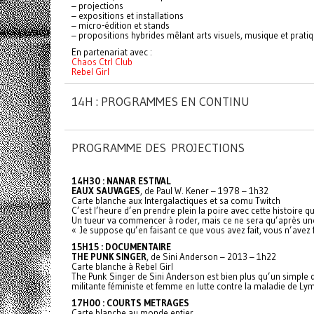
– projections
– expositions et installations
– micro-édition et stands
– propositions hybrides mêlant arts visuels, musique et prat
En partenariat avec :
Chaos Ctrl Club
Rebel Girl
14H : PROGRAMMES EN CONTINU
PROGRAMME DES PROJECTIONS
14H30 : NANAR ESTIVAL
EAUX SAUVAGES
, de Paul W. Kener – 1978 – 1h32
Carte blanche aux Intergalactiques et sa comu Twitch
C’est l’heure d’en prendre plein la poire avec cette histoire
Un tueur va commencer à roder, mais ce ne sera qu’après une
« Je suppose qu’en faisant ce que vous avez fait, vous n’avez
15H15 : DOCUMENTAIRE
THE PUNK SINGER
, de Sini Anderson – 2013 – 1h22
Carte blanche à Rebel Girl
The Punk Singer de Sini Anderson est bien plus qu’un simple do
militante féministe et femme en lutte contre la maladie de Ly
17H00 : COURTS METRAGES
Carte blanche au monde entier