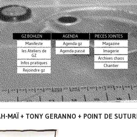
GZ BOHLEN
AGENDA
PIECES JOINTES
Manifeste
Agenda gz
Magazine
les Ateliers de
Agenda passé
Imagerie
GZ
Archives chaos
Infos pratiques
Chantier
Rejoindre gz
RAH-MAÏ + TONY GERANNO + POINT DE SUTUR