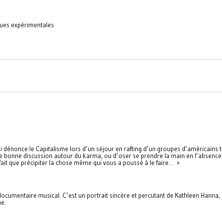
iques expérimentales
 qui dénonce le Capitalisme lors d’un séjour en rafting d’un groupes d’américain
 bonne discussion autour du karma, ou d’oser se prendre la main en l’absence 
 fait que précipiter la chose même qui vous a poussé à le faire… »
cumentaire musical. C’est un portrait sincère et percutant de Kathleen Hanna, pi
me.