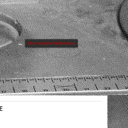
Nous Soutenir Via HelloAsso
E