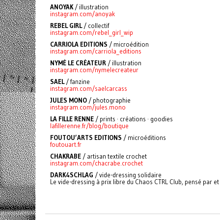
ANOYAK
/ illustration
instagram.com/anoyak
REBEL GIRL
/ collectif
instagram.com/rebel_girl_wip
CARRIOLA EDITIONS
/ microédition
instagram.com/carriola_editions
NYMÉ LE CRÉATEUR
/ illustration
instagram.com/nymelecreateur
SAEL
/ fanzine
instagram.com/saelcarcass
JULES MONO
/ photographie
instagram.com/jules.mono
LA FILLE RENNE
/ prints · créations · goodies
lafillerenne.fr/blog/boutique
FOUTOU’ARTS EDITIONS
/ microéditions
foutouart.fr
CHAKRABE
/
artisan textile crochet
instagram.com/chacrabe.crochet
DARK4SCHLAG
/ vide-dressing solidaire
Le vide-dressing à prix libre du Chaos CTRL Club, pensé par et 