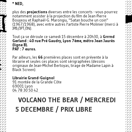
* NED,
plus des
projections
diverses entre les concerts - vous pourrez
notamment assister à la projection du film de Jean-Pierre
Bouyxou et Raphaël-G. Marongiu, "Satan bouche un coin"
(1967/1968), avec entre autres l'artiste Pierre Molinier (merci à
JPB/JPT/JN).
Tout ça se déroule ce samedi 15 décembre à 20h30, à
Grrrnd
Gerland : 40 rue Pré Gaudry, Lyon 7ème, métro Jean Jaurès
(ligne B).
PAF : 7 euros.
Par ailleurs, les
66
premières places sont en prévente à la
librairie et seules ces places sont sérigraphiées (dessins
originaux de Jean-Michel Bertoyas, tirage de Madame Lapin à
Black Screen).
Librairie Grand-Guignol
91 montée de la Grande Côte
69001 Lyon
04 78 30 50 42
VOLCANO THE BEAR / MERCREDI
5 DECEMBRE / PRIX LIBRE