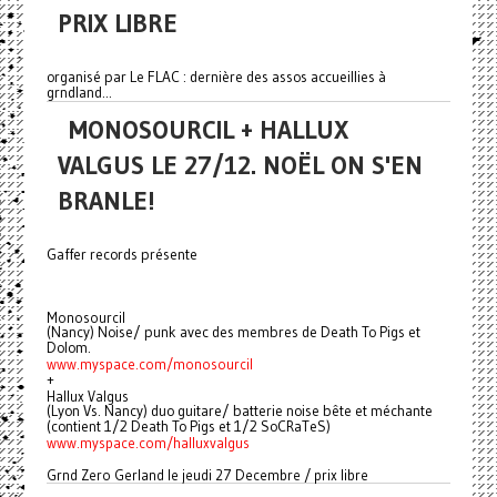
PRIX LIBRE
organisé par Le FLAC : dernière des assos accueillies à
grndland...
MONOSOURCIL + HALLUX
VALGUS LE 27/12. NOËL ON S'EN
BRANLE!
Gaffer records présente
Monosourcil
(Nancy) Noise/ punk avec des membres de Death To Pigs et
Dolom.
www.myspace.com/monosourcil
+
Hallux Valgus
(Lyon Vs. Nancy) duo guitare/ batterie noise bête et méchante
(contient 1/2 Death To Pigs et 1/2 SoCRaTeS)
www.myspace.com/halluxvalgus
Grnd Zero Gerland le jeudi 27 Decembre / prix libre