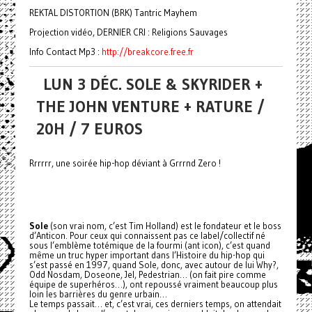
REKTAL DISTORTION (BRK) Tantric Mayhem
Projection vidéo, DERNIER CRI : Religions Sauvages
Info Contact Mp3 :
http://breakcore.free.fr
LUN 3 DÉC. SOLE & SKYRIDER +
THE JOHN VENTURE + RATURE /
20H / 7 EUROS
Rrrrrr, une soirée hip-hop déviant à Grrrnd Zero !
Sole
(son vrai nom, c’est Tim Holland) est le fondateur et le boss
d’Anticon. Pour ceux qui connaissent pas ce label/collectif né
sous l’emblème totémique de la fourmi (ant icon), c’est quand
même un truc hyper important dans l’Histoire du hip-hop qui
s’est passé en 1997, quand Sole, donc, avec autour de lui Why?,
Odd Nosdam, Doseone, Jel, Pedestrian… (on fait pire comme
équipe de superhéros…), ont repoussé vraiment beaucoup plus
loin les barrières du genre urbain…
Le temps passait… et, c’est vrai, ces derniers temps, on attendait