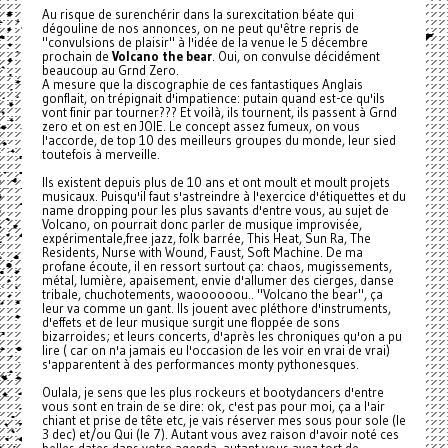
Au risque de surenchérir dans la surexcitation béate qui
dégouline de nos annonces, on ne peut qu'être repris de
"convulsions de plaisir" à l'idée de la venue le 5 décembre
prochain de
Volcano the bear
. Oui, on convulse décidément
beaucoup au Grnd Zero.
A mesure que la discographie de ces fantastiques Anglais
gonflait, on trépignait d'impatience: putain quand est-ce qu'ils
vont finir par tourner??? Et voilà, ils tournent, ils passent à Grnd
zero et on est en JOIE. Le concept assez fumeux, on vous
l'accorde, de top 10 des meilleurs groupes du monde, leur sied
toutefois à merveille.
Ils existent depuis plus de 10 ans et ont moult et moult projets
musicaux. Puisqu'il faut s'astreindre à l'exercice d'étiquettes et du
name dropping pour les plus savants d'entre vous, au sujet de
Volcano, on pourrait donc parler de musique improvisée,
expérimentale,free jazz, folk barrée, This Heat, Sun Ra, The
Residents, Nurse with Wound, Faust, Soft Machine. De ma
profane écoute, il en ressort surtout ça: chaos, mugissements,
métal, lumière, apaisement, envie d'allumer des cierges, danse
tribale, chuchotements, waoooooou.. "Volcano the bear", ça
leur va comme un gant. Ils jouent avec pléthore d'instruments,
d'effets et de leur musique surgit une floppée de sons
bizarroides; et leurs concerts, d'après les chroniques qu'on a pu
lire ( car on n'a jamais eu l'occasion de les voir en vrai de vrai)
s'apparentent à des performances monty pythonesques.
Oulala, je sens que les plus rockeurs et bootydancers d'entre
vous sont en train de se dire: ok, c'est pas pour moi, ça a l'air
chiant et prise de tête etc, je vais réserver mes sous pour sole (le
3 dec) et/ou Qui (le 7). Autant vous avez raison d'avoir noté ces