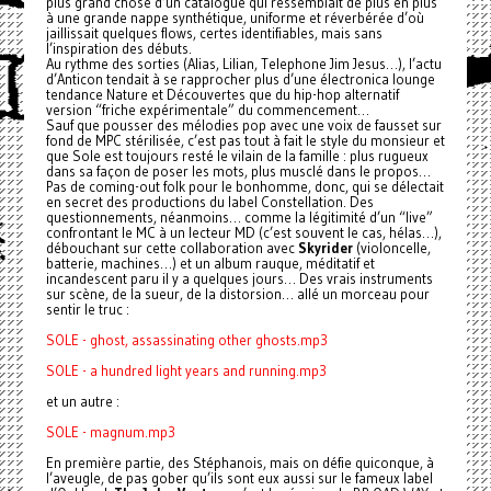
plus grand chose d’un catalogue qui ressemblait de plus en plus
à une grande nappe synthétique, uniforme et réverbérée d’où
jaillissait quelques flows, certes identifiables, mais sans
l’inspiration des débuts.
Au rythme des sorties (Alias, Lilian, Telephone Jim Jesus…), l’actu
d’Anticon tendait à se rapprocher plus d’une électronica lounge
tendance Nature et Découvertes que du hip-hop alternatif
version “friche expérimentale” du commencement…
Sauf que pousser des mélodies pop avec une voix de fausset sur
fond de MPC stérilisée, c’est pas tout à fait le style du monsieur et
que Sole est toujours resté le vilain de la famille : plus rugueux
dans sa façon de poser les mots, plus musclé dans le propos…
Pas de coming-out folk pour le bonhomme, donc, qui se délectait
en secret des productions du label Constellation. Des
questionnements, néanmoins… comme la légitimité d’un “live”
confrontant le MC à un lecteur MD (c’est souvent le cas, hélas…),
débouchant sur cette collaboration avec
Skyrider
(violoncelle,
batterie, machines…) et un album rauque, méditatif et
incandescent paru il y a quelques jours… Des vrais instruments
sur scène, de la sueur, de la distorsion… allé un morceau pour
sentir le truc :
SOLE - ghost, assassinating other ghosts.mp3
SOLE - a hundred light years and running.mp3
et un autre :
SOLE - magnum.mp3
En première partie, des Stéphanois, mais on défie quiconque, à
l’aveugle, de pas gober qu’ils sont eux aussi sur le fameux label