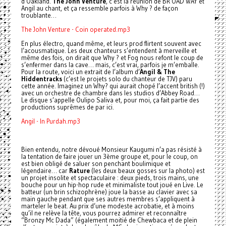
d’Oakland.
The John Venture
, c’est la réunion de BR OAD WAY et
Angil au chant, et ça ressemble parfois à Why ? de façon
troublante…
The John Venture - Coin operated.mp3
En plus électro, quand même, et leurs prod flirtent souvent avec
l’acousmatique. Les deux chanteurs s’entendent à merveille et
même des fois, on dirait que Why ? et Fog nous refont le coup de
s’enfermer dans la cave… mais, c’est vrai, parfois je m’emballe.
Pour la route, voici un extrait de l’album d’
Angil & The
Hiddentracks
(c’est le projets solo du chanteur de TJV) paru
cette année. Imaginez un Why? qui aurait chopé l’accent british (!)
avec un orchestre de chambre dans les studios d’Abbey Road…
Le disque s’appelle Oulipo Saliva et, pour moi, ça fait partie des
productions suprêmes de par ici.
Angil - In Purdah.mp3
Bien entendu, notre dévoué Monsieur Kaugumi n’a pas résisté à
la tentation de faire jouer un 3ème groupe et, pour le coup, on
est bien obligé de saluer son penchant boulimique et
légendaire… car
Rature
(les deux beaux gosses sur la photo) est
un projet insolite et spectaculaire : deux pieds, trois mains, une
bouche pour un hip-hop rude et minimaliste tout joué en Live. Le
batteur (un brin schizophrène) joue la basse au clavier avec sa
main gauche pendant que ses autres membres s’appliquent à
marteler le beat. Au prix d’une modeste acrobatie, et à moins
qu’il ne relève la tête, vous pourrez admirer et reconnaître
“Bronzy Mc Dada” (également moitié de Chewbaca et de plein