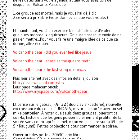
belles dates dans votre agenda, autant vous avez tort de
disqualifier Volcano. Parce que:
1.ce groupe est mortel, mais je vous l'ai déjà dit
2.ce sera à prix libre (vous donnez ce que vous voulez)
Et maintenant, voilà un exercice bien difficile que d'isoler
quelques morceaux aguicheurs. On aurait presque envie de ne
pas en mettre...Pour vous faire une maigre idée de ce que ça
donne, allez écouter:
Volcano the bear - did you ever feel like jesus
Volcano the bear - sharp as the queens teeth
Volcano the bear - the last song of norway
Plus leur site net avec des infos en détails, du son
http://brainwashed.com/vtb/
Leur page mafacemoncul:
http://www.myspace.com/volcanothebear
Et cerise sur le gateau,
FAT 32
( duo clavier-batterie), nouvelle
excroissance du collectif UNDATA, ouvrira la soirée avec un set
mike pattonien. A noter que seuls deux groupes joueront ce
soir-là, histoire que les gens puissent pleinement profiter de la
soirée sans courir après le métro (on vous le jure sur la tête de
Sir Kaugumi). Petites projections pour commencer la soirée.
Ouverture des portes: 20h30, prix libre