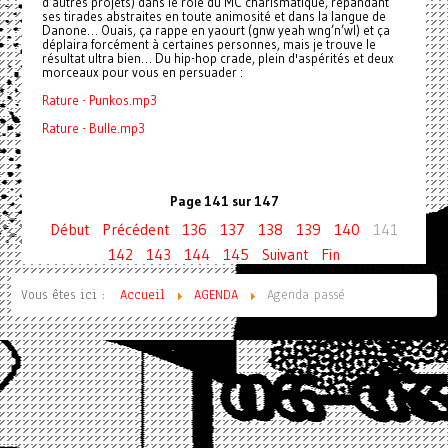
d’autres projets) dans le rôle du MC charismatique, répandant
ses tirades abstraites en toute animosité et dans la langue de
Danone… Ouais, ça rappe en yaourt (gnw yeah wng’n’wl) et ça
déplaira forcément à certaines personnes, mais je trouve le
résultat ultra bien… Du hip-hop crade, plein d'aspérités et deux
morceaux pour vous en persuader :
Rature - Punkos.mp3
Rature - Bulle.mp3
Page 141 sur 147
Début
Précédent
136
137
138
139
140
141
142
143
144
145
Suivant
Fin
Vous êtes ici :
Accueil
AGENDA
Agenda passé