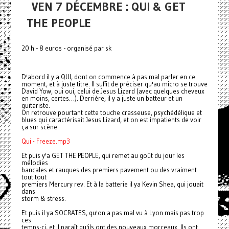
VEN 7 DÉCEMBRE : QUI & GET
THE PEOPLE
20 h - 8 euros - organisé par sk
D'abord il y a QUI, dont on commence à pas mal parler en ce
moment, et à juste titre. Il suffit de préciser qu'au micro se trouve
David Yow, oui oui, celui de Jesus Lizard (avec quelques cheveux
en moins, certes…). Derrière, il y a juste un batteur et un
guitariste.
On retrouve pourtant cette touche crasseuse, psychédélique et
blues qui caractérisait Jesus Lizard, et on est impatients de voir
ça sur scène.
Qui - Freeze.mp3
Et puis y'a GET THE PEOPLE, qui remet au goût du jour les
mélodies
bancales et rauques des premiers pavement ou des vraiment
tout tout
premiers Mercury rev. Et à la batterie il ya Kevin Shea, qui jouait
dans
storm & stress.
Et puis il ya SOCRATES, qu'on a pas mal vu à Lyon mais pas trop
ces
temps-ci, et il paraît qu'ils ont des nouveaux morceaux. Ils ont