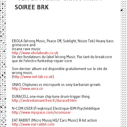
SOIREE BRK
EBOLA (Wrong Music, Peace Off, Sublight, Noize:Tek) Heavy bass
grimecore and
insane rave music
http://www.ebolabeats.co.uk
Un des fondateurs du label Wrong Music. Pas tant du breakcore
que de l'electro-funkedop-repair-core
Son dernier album est disponible gratuitement sur le site de
wrong music.
(
http://www.net-lab.co.uk
)
UNAS Chiptunes vs micropunk vs sexy barbarian growls
http://www.unra.cn
DURACELL one-man chip-tune drum-trigger thing
http://andrediamant.free.fr
/duracell.htm
N-COM.USER (Freqknsyz) Electrique-IDM-Psychédélique
http://www.myspace.com/ncomuse
r
EAT RABBIT (Micro Musiq HQ/ Ears Music) 8-bit action
http://www.eat-rabbit.com