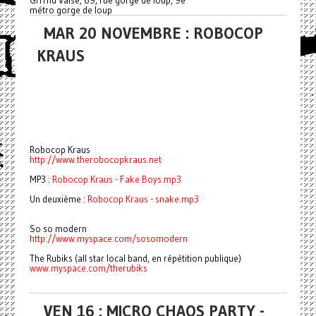
Grrrnd Vaise, 69, rue gorge de loup, 9e
métro gorge de loup
MAR 20 NOVEMBRE : ROBOCOP
KRAUS
Robocop Kraus
http://www.therobocopkraus.net
MP3 :
Robocop Kraus - Fake Boys.mp3
Un deuxième :
Robocop Kraus - snake.mp3
So so modern
http://www.myspace.com/sosomod
ern
The Rubiks (all star local band, en répétition publique)
www.myspace.com/therubiks
VEN 16 : MICRO CHAOS PARTY -