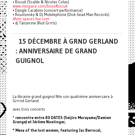
• Biscuit (Scalde & Nicolas Colas)
www.myspace.com/boxofbiscuit
• Djingle Carabinn (concert-performance)
• Roustovsky & Dj Mobilephone (Dick head Man Records)
dhmr.spaces.live.com
• dj Tänzerine (Riot Grrrls)
15 DÉCEMBRE À GRND GERLAND
: ANNIVERSAIRE DE GRAND
GUIGNOL
La librairie grand guignol fête son quatrième anniversaire à
Grrrnd Gerland.
avec trois concerts :
*
rencontre entre 80 DATES (Seijiro Murayama/Damien
Grange) et Jérôme Noetinger,
* Mesa of the lost women, featuring Jac Berrocal,