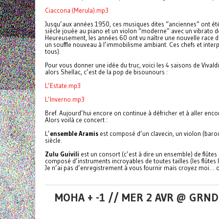
Ciaccona (Merula).mp3
Jusqu’aux années 1950, ces musiques dites “anciennes” ont été 
siècle jouée au piano et un violon “moderne” avec un vibrato dég
Heureusement, les années 60 ont vu naître une nouvelle race de
un souffle nouveau à l’immobilisme ambiant. Ces chefs et interp
tous).
Pour vous donner une idée du truc, voici les 4 saisons de Vival
alors Shellac, c’est de la pop de bisounours :
L’Estate.mp3
L’Inverno.mp3
Bref. Aujourd’hui encore on continue à défricher et à aller encor
Alors voilà ce concert :
L’
ensemble Aramis
est composé d’un clavecin, un violon (baroq
siècle.
Zulu Guivili
est un consort (c’est à dire un ensemble) de flûte
composé d’instruments incroyables de toutes tailles (les flûte
Je n’ai pas d’enregistrement à vous fournir mais croyez moi… o
MOHA + -1 // MER 2 AVR @ GRND 