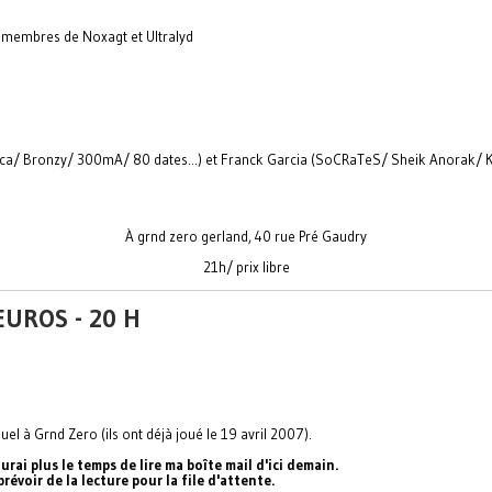
 membres de Noxagt et Ultralyd
/ Bronzy/ 300mA/ 80 dates...) et Franck Garcia (SoCRaTeS/ Sheik Anorak/ Kand
À grnd zero gerland, 40 rue Pré Gaudry
21h/ prix libre
 EUROS - 20 H
l à Grnd Zero (ils ont déjà joué le 19 avril 2007).
i plus le temps de lire ma boîte mail d'ici demain.
prévoir de la lecture pour la file d'attente.