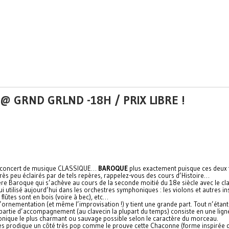
@ GRND GRLND -18H / PRIX LIBRE !
ier concert de musique CLASSIQUE…
BAROQUE
plus exactement puisque ces deux f
très peu éclairés par de tels repères, rappelez-vous des cours d’Histoire…
’ère Baroque qui s’achève au cours de la seconde moitié du 18e siècle avec le c
 utilisé aujourd’hui dans les orchestres symphoniques : les violons et autres 
flûtes sont en bois (voire à bec), etc…
’ornementation (et même l’improvisation !) y tient une grande part. Tout n’étant pa
la partie d’accompagnement (au clavecin la plupart du temps) consiste en une lig
ique le plus charmant ou sauvage possible selon le caractère du morceau.
ues prodigue un côté très pop comme le prouve cette Chaconne (forme inspirée 