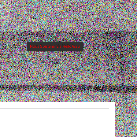
Nous Soutenir Via HelloAsso