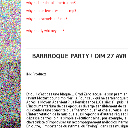
why - afterschool america.mp3
why - these few presidents.mp3
why - the vowels pt 2.mp3
why - early whitney.mp3
BARRROQUE PARTY ! DIM 27 AVR 
iNk Products :
Et oui ! c’est pas une blague… Grnd Zero accueille son prem
(avant Mozart pour simplifier…). Pour ceux qui ne seraient que 
Après le Moyen-Age vient ? La Renaissance (16e siècle) ! puis l
L’instrumentarium de ces époques diverge sensiblement de celui
qui confère une sonorité plus “harmonique” et chaleureuse, les 
L’interprétation de la musique aussi répond à d’autres règles : l
dépasse de très loin la simple exécution : ainsi, par exemple, 
claveciniste d’improviser un accompagnement mélodico-harmon
En outre, l’importance du rythme, du “swing”, dans ces musiq