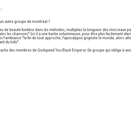
 :
s un autre groupe de montréal ?
eu de beauté funèbre dans les mélodies, multipliez la longueur des morceaux par 
es les chansons" (ici il a une barbe volumineuse, pour être plus facilement iden
ussi l'ambiance "la fin de tout approche, l'apocalypse grignote le monde, alors al
nt du tofu".
 partie des membres de Godspeed You Black Emperor (le groupe qui oblige à avou