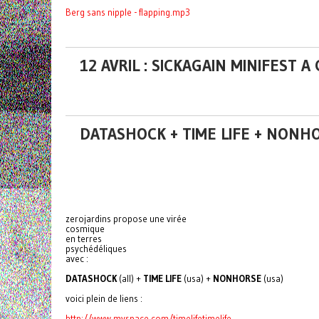
Berg sans nipple - flapping.mp3
12 AVRIL : SICKAGAIN MINIFEST 
DATASHOCK + TIME LIFE + NONHO
zerojardins propose une virée
cosmique
en terres
psychédéliques
avec :
DATASHOCK
(all) +
TIME LIFE
(usa) +
NONHORSE
(usa)
voici plein de liens :
http://www.myspace.com/timelifetimelife