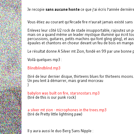
Je recopie
sans aucune honte
ce que j'ai écris l'année dernière
Vous étiez au courant qu'Arcade fire n'aurait jamais existé san
Enlevez leur côté U2 rock de stade insupportable, rajoutez un p
mais on a quand même un leader mystique illuminé qui écrit tout
percussions, guitares, petits machins qui font gling gling), et a
épaules et chantons en choeur devant un feu de bois en mangea
Le résultat donne A Silver mt Zion, fondé en 99 par une bonne
Voilà quelques mp3 :
Blindblindblind.mp3
(tiré de leur dernier disque, thirteens blues for thirteens moons.
Un peu lent à démarrer, mais grand morceau
)
babylon was built on fire, starsnostars.mp3
(tiré de this is our punk rock)
a silver mt zion - microphones in the trees.mp3
(tiré de Pretty little lightning paw)
Il y aura aussi le duo Berg Sans Nipple :