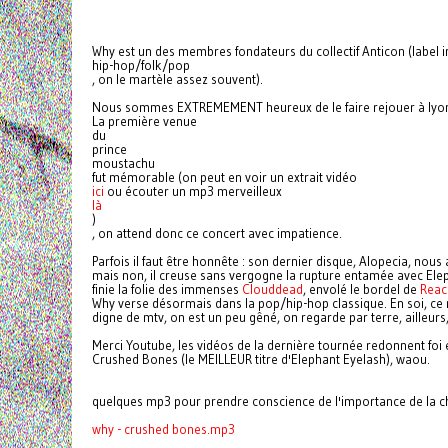
Why
est un des membres fondateurs du collectif Anticon (label 
hip-hop/folk/pop
, on le martèle assez souvent).
Nous sommes EXTREMEMENT heureux de le faire rejouer à lyo
La première venue
du
prince
moustachu
fut mémorable (on peut en voir un extrait vidéo
ici
ou écouter un mp3 merveilleux
là
)
, on attend donc ce concert avec impatience.
Parfois il faut être honnête : son dernier disque, Alopecia, nou
mais non, il creuse sans vergogne la rupture entamée avec Elep
finie la folie des immenses
Clouddead
, envolé le bordel de
Reac
Why verse désormais dans la pop/hip-hop classique. En soi, ce n
digne de mtv, on est un peu gêné, on regarde par terre, ailleurs
Merci Youtube, les vidéos de la dernière tournée redonnent foi 
Crushed Bones (le MEILLEUR titre d'Elephant Eyelash), waou.
quelques mp3 pour prendre conscience de l'importance de la c
why - crushed bones.mp3