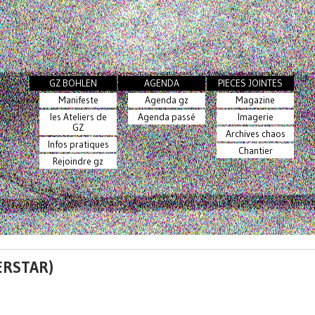
GZ BOHLEN
AGENDA
PIECES JOINTES
Manifeste
Agenda gz
Magazine
les Ateliers de
Agenda passé
Imagerie
GZ
Archives chaos
Infos pratiques
Chantier
Rejoindre gz
ERSTAR)