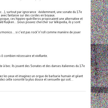
hic…), surtout par ignorance : évidemment, une sonate du 17e
t avec fantaisie sur des cordes en boyaux.
poque, ces hippies-guérilleros proposaient une alternative et
ald Kuijken… (vous pouvez chercher sur Wikipedia, ils y sont
no Armonico… si c’est pas rock’n’roll comme manière de jouer
n ô combien nécessaire et vivifiante.
e à bec. Ils jouent des Sonates et des danses italiennes du 17e
rmez les yeux et imaginez un orgue de barbarie humain et géant
ez cette sonorité la plus douce et sensuelle qui soit…