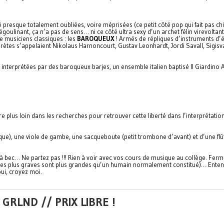
presque totalement oubliées, voire méprisées (ce petit côté pop qui fait pas c
oulinant, ça n’a pas de sens… ni ce côté ultra sexy d’un archet félin virevoltan
 musiciens classiques : les
BAROQUEUX
! Armés de répliques d’instruments d’é
rètes s’appelaient Nikolaus Harnoncourt, Gustav Leonhardt, Jordi Savall, Sigisv
di interprétées par des baroqueux barjes, un ensemble italien baptisé Il Giardi
e plus loin dans les recherches pour retrouver cette liberté dans l’interprétatio
ue), une viole de gambe, une sacqueboute (petit trombone d’avant) et d’une flût
s à bec… Ne partez pas !!! Rien à voir avec vos cours de musique au collège. Fe
s les plus graves sont plus grandes qu’un humain normalement constitué)… Entend
ui, croyez moi.
GRLND // PRIX LIBRE !