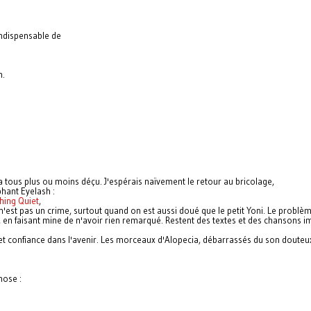
indispensable de
n.
s a tous plus ou moins déçu. J'espérais naïvement le retour au bricolage,
hant Eyelash :
hing Quiet
,
'est pas un crime, surtout quand on est aussi doué que le petit Yoni. Le problèm
, en faisant mine de n'avoir rien remarqué. Restent des textes et des chansons im
et confiance dans l'avenir. Les morceaux d'Alopecia, débarrassés du son douteux 
hose :