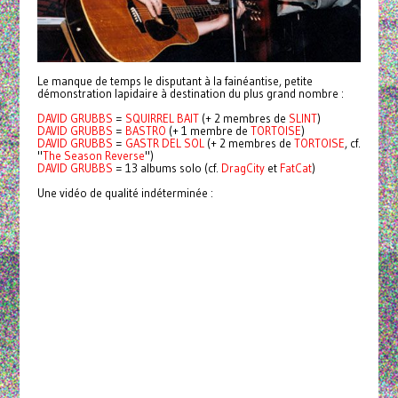
Le manque de temps le disputant à la fainéantise, petite
démonstration lapidaire à destination du plus grand nombre :
DAVID GRUBBS
=
SQUIRREL BAIT
(+ 2 membres de
SLINT
)
DAVID GRUBBS
=
BASTRO
(+ 1 membre de
TORTOISE
)
DAVID GRUBBS
=
GASTR DEL SOL
(+ 2 membres de
TORTOISE
, cf.
"
The Season Reverse
")
DAVID GRUBBS
= 13 albums solo (cf.
DragCity
et
FatCat
)
Une vidéo de qualité indéterminée :