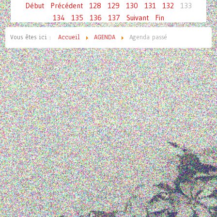
Début
Précédent
128
129
130
131
132
133
134
135
136
137
Suivant
Fin
Vous êtes ici :
Accueil
AGENDA
Agenda passé