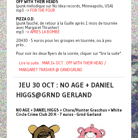
OFF WITH THEIR HEADS
(punk mélodique sur No Idea records, Minneapolis, USA)
mp3 -->
FOR THE FOUR
PIZZA O.D.
(punk fauché, de retour à la Guille après 1 mois de tournée
avec Margaret Thrasher)
mp3 -->
APRES LA BOMBE
20H30 - 5 euros pour les groupes en tournée, ou à peu
près...
Pour voir les deux flyers de la soirée, cliquer sur "lire la suite".
Lire la suite : MAR 14 OCT : OFF WITH THEIR HEAD /
MARGARET TRASHER @ GRNDGRLND
JEU 30 OCT : NO AGE + DANIEL
HIGGS@GRND GERLAND
NO AGE + DANIEL HIGGS + Chora/Hunter Gracchus + White
Circle Crime Club 20 H - 7 euros - Grnd Gerland