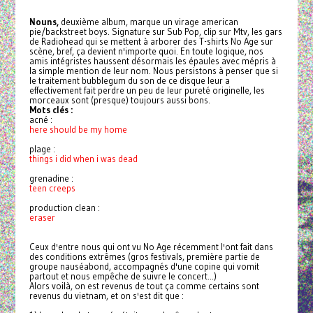
Nouns,
deuxième album, marque un virage american
pie/backstreet boys. Signature sur Sub Pop, clip sur Mtv, les gars
de Radiohead qui se mettent à arborer des T-shirts No Age sur
scène, bref, ça devient n'importe quoi. En toute logique, nos
amis intégristes haussent désormais les épaules avec mépris à
la simple mention de leur nom. Nous persistons à penser que si
le traitement bubblegum du son de ce disque leur a
effectivement fait perdre un peu de leur pureté originelle, les
morceaux sont (presque) toujours aussi bons.
Mots clés :
acné :
here should be my home
plage :
things i did when i was dead
grenadine :
teen creeps
production clean :
eraser
Ceux d'entre nous qui ont vu No Age récemment l'ont fait dans
des conditions extrêmes (
gros festivals,
première partie de
groupe nauséabond, accompagnés d'une copine qui vomit
partout et nous empêche de suivre le concert...)
Alors voilà, on est revenus de tout ça comme certains sont
revenus du vietnam, et on s'est dit que :