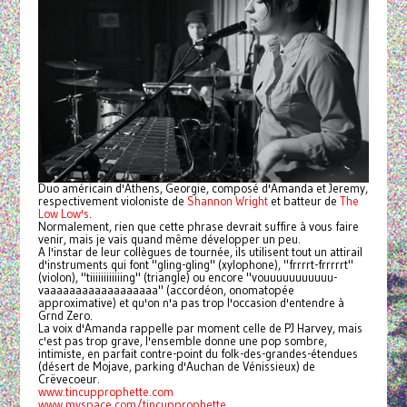
Duo américain d'Athens, Georgie, composé d'Amanda et Jeremy,
respectivement violoniste de
Shannon Wright
et batteur de
The
Low Low's
.
Normalement, rien que cette phrase devrait suffire à vous faire
venir, mais je vais quand même développer un peu.
A l'instar de leur collègues de tournée, ils utilisent tout un attirail
d'instruments qui font "gling-gling" (xylophone), "frrrrt-frrrrrt"
(violon), "tiiiiiiiiiiiing" (triangle) ou encore "vouuuuuuuuuuu-
vaaaaaaaaaaaaaaaaaa" (accordéon, onomatopée
approximative) et qu'on n'a pas trop l'occasion d'entendre à
Grnd Zero.
La voix d'Amanda rappelle par moment celle de PJ Harvey, mais
c'est pas trop grave, l'ensemble donne une pop sombre,
intimiste, en parfait contre-point du folk-des-grandes-étendues
(désert de Mojave, parking d'Auchan de Vénissieux) de
Crëvecoeur.
www.tincupprophette.com
www.myspace.com/tincupprophette