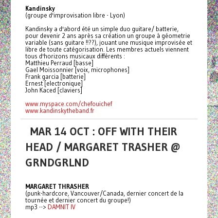
Kandinsky
(groupe d'improvisation libre - Lyon)
Kandinsky a d'abord été un simple duo guitare/ batterie,
pour devenir 2 ans après sa création un groupe à géometrie
variable (sans guitare !!??), jouant une musique improvisée et
libre de toute catégorisation. Les membres actuels viennent
tous d'horizons musicaux différents :
Matthieu Perraud [basse]
Gael Moissonnier [voix, microphones]
Frank garcia [batterie]
Ernest [electronique]
John Kaced [claviers]
www.myspace.com/chefouichef
www.kandinskytheband.fr
MAR 14 OCT : OFF WITH THEIR
HEAD / MARGARET TRASHER @
GRNDGRLND
MARGARET THRASHER
(punk-hardcore, Vancouver/Canada, dernier concert de la
tournée et dernier concert du groupe!)
mp3 -->
DAMNIT IV