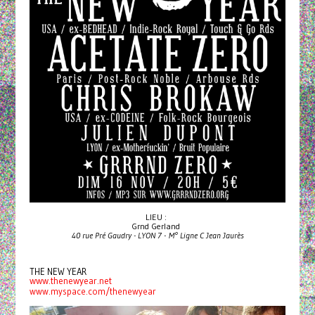
LIEU :
Grnd Gerland
40 rue Pré Gaudry - LYON 7 - M° Ligne C Jean Jaurès
THE NEW YEAR
www.thenewyear.net
www.myspace.com/thenewyear