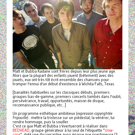
Matt et Bubba Kadane sont frères depuis leur plus jeune age.
Alors que la plupart des enfants jouent (bêtement) avec des
jouets, eux ont très tôt écrit ensemble des chansons pour
tromper l'ennui d'un début d'existence à Wichita Falls, Texas.
[banalités habituelles sur les classiques débuts, premiers
groupes bas-de-gamme, premiers concerts tombés dans l'oubli,
persévérance, travail, opportunités, maison de disque,
reconnaissance publique, etc...]
Un programme esthétique ambitieux (
expression copyrightée
Fripouille
) : mettre la tristesse sur un piédestal, la vénérer, lui
rendre hommage, puis la souiller.
C'est ce que Matt et Bubba s'évertueront à réaliser dans
BEDHEAD
, groupe générateur à lui seul de l'étiquette "
slow-
core
", doté une discographie aussi éparse que prestigieuse (3