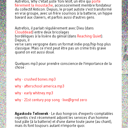
Autrefois, Why c'était juste Yoni Wolf, un être qui
porte
fièrement la moustache
, accessoirement
membre fondateur
du collectif Anticon. Depuis, le projet autiste s'est transformé
en vrai groupe, avec un frère sournois à la batterie, un hippie
bavard aux claviers, et parfois aussi d'autres gens.
Autrefois, il parlait régulièrement avec Dieu (dans
Clouddead
) entre deux bricolages
bordéliques à la lisière du génial (dans
Reaching Quiet
).
Depuis, il
verse sans vergogne dans un format indie-pop/hip-hop plus
classique. Mais ce n'est peut être pas un crime très grave
quand on est aussi doué.
Quelques mp3 pour prendre conscience de l'importance de la
chose :
why - crushed bones.mp3
why - afterschool america.mp3
why - early whitney.mp3
why - 21st century pop song - live@grnd zero
Agaskodo Teliverek
- Le duo hongrois d'experts-comptables
repentis s'est récemment adjoint les services d'un homme
tout pâle (à la batterie) et d'une dame toute jaune (au chant),
mais ils font toujours autant n'importe quoi.