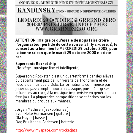
ATTENTION : malgré ce qu'essaie de nous faire croire
l'organisateur perfide de cette soirée (cf fly ci-dessus), le
concert aura bien lieu le MERCREDI 29 octobre 2008, pour
la bonne raison que le mardi 29 octobre 2008 n'existe
pas.
Supersonic Rocketship
(Norvège - musique fine et intelligente)
Supersonic Rocketship est un quartet formé par des élèves
du département jazz de l'université de Trondheim et de
l'école de musique d'Oslo. La formation a commencé par
jouer du jazz comptemporain classique, puis a élargi ses
influences au rock, à la musique improvisée en général et au
free jazz. La plupart des compositions sont écrites par les
membres du groupe eux-mêmes.
Jørgen Mathisen [ saxophones ]
Even Helte Hermansen [ guitare ]
Ola Høyer [ basse ]
Dag Erik Knedal Andersen [ batterie ]
http://www.myspace.com/
rocketjazz