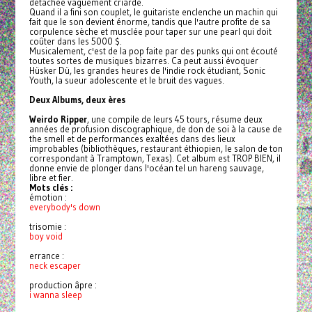
détachée vaguement criarde.
Quand il a fini son couplet, le guitariste enclenche un machin qui
fait que le son devient énorme, tandis que l'autre profite de sa
corpulence sèche et musclée pour taper sur une pearl qui doit
coûter dans les 5000 $.
Musicalement, c'est de la pop faite par des punks qui ont écouté
toutes sortes de musiques bizarres. Ca peut aussi évoquer
Hüsker Dü, les grandes heures de l'indie rock étudiant, Sonic
Youth, la sueur adolescente et le bruit des vagues.
Deux Albums, deux ères
Weirdo Ripper
, une compile de leurs 45 tours, résume deux
années de profusion discographique, de don de soi à la cause de
the smell et de performances exaltées dans des lieux
improbables (bibliothèques, restaurant éthiopien, le salon de ton
correspondant à Tramptown, Texas). Cet album est TROP BIEN, il
donne envie de plonger dans l'océan tel un hareng sauvage,
libre et fier.
Mots clés :
émotion :
everybody's down
trisomie :
boy void
errance :
neck escaper
production âpre :
i wanna sleep