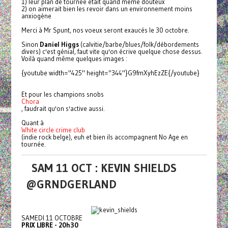
1) leur plan de tournée était quand même douteux
2) on aimerait bien les revoir dans un environnement moins
anxiogène
Merci à Mr Spunt, nos voeux seront exaucés le 30 octobre.
Sinon
Daniel Higgs
(calvitie/barbe/blues/folk/débordements
divers) c'est génial, faut vite qu'on écrive quelque chose dessus.
Voilà quand même quelques images :
{youtube width="425" height="344"}G9fmXyhEzZE{/youtube}
Et pour les champions snobs
Chora
, faudrait qu'on s'active aussi.
Quant à
White circle crime club
(indie rock belge), euh et bien ils accompagnent No Age en
tournée.
SAM 11 OCT : KEVIN SHIELDS
@GRNDGERLAND
SAMEDI 11 OCTOBRE
PRIX LIBRE - 20h30