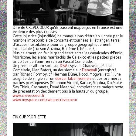
Dire de CRËVECOEUR qu'ils passent inaperçus en France est une
évidence des plus crasses.
Cette injustice (injustifiée) ne manque pas d'être soulignée par le
nombre improbable de concerts et tournées à l'étranger, terre
d'accueil hospitalière pour ce groupe géographiquement
inclassable (Tucson Arizona, Bohème tchèque..?).
Musicalement, on fait le grand écart entre les cavalcades d'Ennio
Morricone, les élans marriachis de Calexico et les petites pièces
bricolées de Yann Tiersen ou Pascal Comelade.
Un premier album sorti sur
DSA
(Sylvain Chauveau, Pascal
Comelade, Ulan Bator), un deuxième sur
Denovali
(enregistré
par Richard Formby, cf. Herman Düne, Hood, Mogwai, etc..), une
poignée de single sur un
obscur label lyonnais
et des premières
parties prestigieuses (Shannon Wright, Karate, Sophia, Do Make
Say Think, Castanets, Dead Meadow) complètent ce maigre texte
de présentation décidément pas à la hauteur du groupe.
www.crevecoeur.fr
www.myspace.com/wearecrevecoeur
TIN CUP PROPHETTE