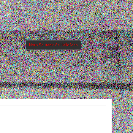
Nous Soutenir Via HelloAsso