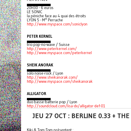
▄▄▄▄▄▄▄▄▄
20H30 - 6 euros
LE SONIC
la péniche face au 4 quai des étroits
LYON 5 - M° Perrache
http://www.myspace.com/soniclyon
PETER KERNEL
▄▄▄▄▄▄▄▄▄
trio pop-no-wave / Suisse
http://www.peterkernel.com/
http://www.myspace.com/peterkernel
SHEIK ANORAK
▄▄▄▄▄▄▄▄▄
solo noise-rock / Lyon
http://www.sheikanorak.com/
http://www.myspace.com/sheikanorak
ALLIGATOR
▄▄▄▄▄▄▄▄▄
duo basse-batterie pop / Lyon
http://soundcloud.com/lisa-dx/alligator-def-01
JEU 27 OCT : BERLINE 0.33 + TH
Kiki & Tom-Tom présentent :