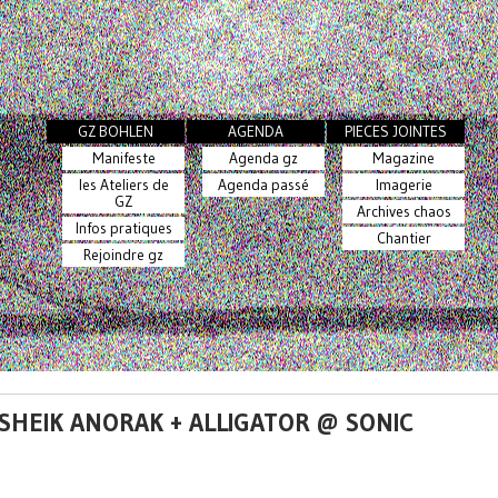
GZ BOHLEN
AGENDA
PIECES JOINTES
Manifeste
Agenda gz
Magazine
les Ateliers de
Agenda passé
Imagerie
GZ
Archives chaos
Infos pratiques
Chantier
Rejoindre gz
 SHEIK ANORAK + ALLIGATOR @ SONIC