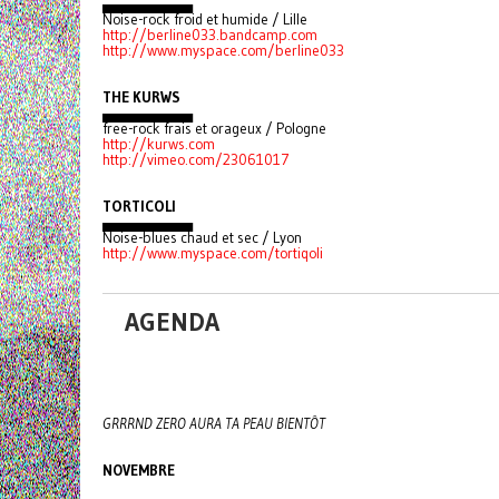
▄▄▄▄▄▄▄▄▄
Noise-rock froid et humide / Lille
http://berline033.bandcamp.com
http://www.myspace.com/berline033
THE KURWS
▄▄▄▄▄▄▄▄▄
free-rock frais et orageux / Pologne
http://kurws.com
http://vimeo.com/23061017
TORTICOLI
▄▄▄▄▄▄▄▄▄
Noise-blues chaud et sec / Lyon
http://www.myspace.com/tortiqoli
AGENDA
GRRRND ZERO AURA TA PEAU BIENTÔT
NOVEMBRE