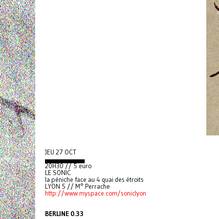
JEU 27 OCT
▄▄▄▄▄▄▄▄▄
20H30 // 5 euro
LE SONIC
la péniche face au 4 quai des étroits
LYON 5 // M° Perrache
http://www.myspace.com/soniclyon
BERLINE 0.33