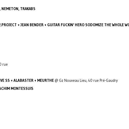
E, NEMETON, TRAKABS
2.PROJECT + JEAN BENDER + GUITAR FUCKIN' HERO SODOMIZE THE WHOLE WO
0 rue
UVE SS + ALABASTER + MEURTHE
@ Gz Nouveau Lieu, 40 rue Pré-Gaudry
OACHIM MONTESSUIS