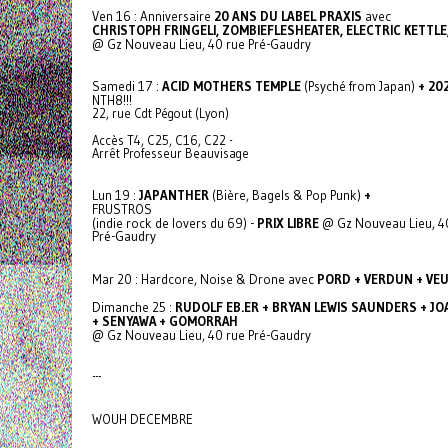
Ven 16 : Anniversaire
20 ANS DU LABEL PRAXIS
avec
CHRISTOPH FRINGELI, ZOMBIEFLESHEATER, ELECTRIC KETTL
@ Gz Nouveau Lieu, 40 rue Pré-Gaudry
Samedi 17 :
ACID MOTHERS TEMPLE
(Psyché from Japan)
+ 20
NTH8!!!
22, rue Cdt Pégout (Lyon)
Accès T4, C25, C16, C22 -
Arrêt Professeur Beauvisage
Lun 19 :
JAPANTHER
(Bière, Bagels & Pop Punk)
+
FRUSTROS
(indie rock de lovers du 69) -
PRIX LIBRE
@ Gz Nouveau Lieu, 4
Pré-Gaudry
Mar 20 : Hardcore, Noise & Drone avec
PORD + VERDUN + VE
Dimanche 25 :
RUDOLF EB.ER + BRYAN LEWIS SAUNDERS + J
+ SENYAWA + GOMORRAH
@ Gz Nouveau Lieu, 40 rue Pré-Gaudry
---
WOUH DECEMBRE