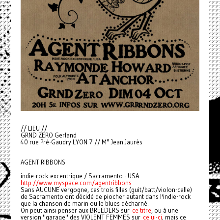
// LIEU //
GRND ZERO Gerland
40 rue Pré-Gaudry LYON 7 // M° Jean Jaurès
AGENT RIBBONS
indie-rock excentrique / Sacramento - USA
http://www.myspace.com/agentribbons
Sans AUCUNE vergogne, ces trois filles (guit/batt/violon-celle)
de Sacramento ont décidé de piocher autant dans l'indie-rock
que la chanson de marin ou le blues décharné.
On peut ainsi penser aux BREEDERS sur
ce titre
, ou à une
version "garage" des VIOLENT FEMMES sur
celui-ci
, mais ce