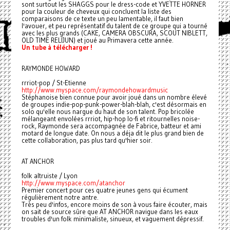
sont surtout les SHAGGS pour le dress-code et YVETTE HORNER
pour la couleur de cheveux qui concluent la liste des
comparaisons de ce texte un peu lamentable, il faut bien
l'avouer, et peu représentatif du talent de ce groupe qui a tourné
avec les plus grands (CAKE, CAMERA OBSCURA, SCOUT NIBLETT,
OLD TIME RELIJUN) et joué au Primavera cette année.
Un tube à télécharger !
RAYMONDE HOWARD
rrriot-pop / St-Etienne
http://www.myspace.com/raymondehowardmusic
Stéphanoise bien connue pour avoir joué dans un nombre élevé
de groupes indie-pop-punk-power-blah-blah, c'est désormais en
solo qu'elle nous nargue du haut de son talent. Pop bricolée
mélangeant envolées rrriot, hip-hop lo-fi et ritournelles noise-
rock, Raymonde sera accompagnée de Fabrice, batteur et ami
motard de longue date. On nous a déja dit le plus grand bien de
cette collaboration, pas plus tard qu'hier soir.
AT ANCHOR
folk altruiste / Lyon
http://www.myspace.com/atanchor
Premier concert pour ces quatre jeunes gens qui écument
régulièrement notre antre.
Très peu d'infos, encore moins de son à vous faire écouter, mais
on sait de source sûre que AT ANCHOR navigue dans les eaux
troubles d'un folk minimaliste, sinueux, et vaguement dépressif.