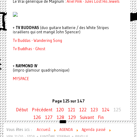
Le Vrai générique de Magnum :
Ariel Pink - Jules Lost His Jewels
+
TV BUDDHAS
(duo guitare batterie / des White Stripes
israëliens qui ont mangé John Spencer)
Tv Buddas - Wandering Song
Tv Buddhas - Ghost
+
RAYMOND IV
(impro glamour quadriphonique)
MYSPACE
Page 125 sur 147
Début
Précédent
120
121
122
123
124
125
126
127
128
129
Suivant
Fin
Vous êtes ici :
Accueil
AGENDA
Agenda passé
VEN 21/10 : SIDA + FANTÔME JOSEPHA + PAXILLE