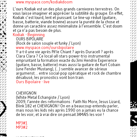
www.myspace.com/kodiakdoom
L’ours Kodiak est un des plus grands carnivores terrestres. On
vous laisse imaginer et apprécier la subtilité du groupe. En effet,
Kodiak c’est lourd, lent et puissant. Le line-up réduit (guitare,
basse, batterie, viande bovine) assure la pureté de la chose et
donne un caractère assez minimaliste à l’ensemble. C’est doom
et ça n’a pas besoin de plus.
Kodiak - Beginning
OURS BIPOLAIRE
(Rock de salon souple et funky / Lyon)
www.myspace.com/oursbipolaire
Y-a-t-il une vie après Pif le Chiant ? après Duracell ? après
Clara Clara ? Ce local-all-stars-power-trio instrumental
empruntant la formation exacte du Jimi Hendrix Experience
(guitare, basse, batterie) mais aussi la guitare de Kurt Cobain
(une Fender Mustang), (...) semble avancer de sérieux
argumenst… entre social-pop opératique et rock de chambre
désabusé, les pronostics vont bon train.
Ours Bipolaire - live
CHEVIGNON
(White Metal Echangiste / Lyon)
2009, l’année des reformations : Faith No More, Jesus Lizard,
Blink 182 et CHEVIGNON ! On en a beaucoup entendu parler,
mais nous les kids nés après 1990 on a jamais eu la chance
de les voir, et à vrai dire on pensait JAMAIS les voir !
MP3#1
MP3#2