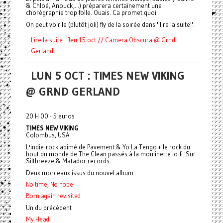
& Chloé, Anouck,...) préparera certainement une
chorégraphie trop folle. Ouais. Ca promet quoi.
On peut voir le (plutôt joli) fly de la soirée dans "lire la suite".
Lire la suite : Jeu 15 oct // Camera Obscura @ Grnd
Gerland
LUN 5 OCT : TIMES NEW VIKING
@ GRND GERLAND
20 H 00 - 5 euros
TIMES NEW VIKING
Colombus, USA.
L'indie-rock abîmé de Pavement & Yo La Tengo + le rock du
bout du monde de The Clean passés à la moulinette lo-fi. Sur
Siltbreeze & Matador records.
Deux morceaux issus du nouvel album :
No time, No hope
Born again revisited
Un du précédent :
My Head