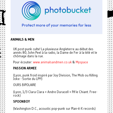
ANIMALS & MEN
UK post-punk culte! La pluvieuse Angleterre au début des
annés 80, John Peel à la radio, la Dame de Fer à la télé et le
chômage dans la rue.
Pour écouter:
www.animalsandmen.co.uk
&
Myspace
PASSION ARMEE
(Lyon, punk froid inspiré par Joy Division, The Mob ou Killing
Joke - Sortie du LP!!!)
OURS BIPOLAIRE
(Lyon, 1/3 Clara Clara + Andre Duracell + Pif le Chiant. Free-
rock)
SPOONBOY
(Washington D.C., acoustic pop-punk sur Plan-it-X records)