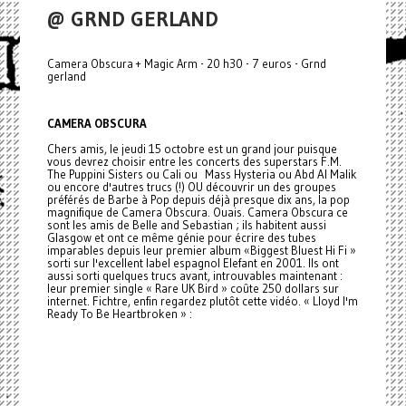
@ GRND GERLAND
Camera Obscura + Magic Arm - 20 h30 - 7 euros - Grnd
gerland
CAMERA OBSCURA
Chers amis, le jeudi 15 octobre est un grand jour puisque
vous devrez choisir entre les concerts des superstars F.M.
The Puppini Sisters ou Cali ou Mass Hysteria ou Abd Al Malik
ou encore d'autres trucs (!) OU découvrir un des groupes
préférés de Barbe à Pop depuis déjà presque dix ans, la pop
magnifique de Camera Obscura. Ouais. Camera Obscura ce
sont les amis de Belle and Sebastian ; ils habitent aussi
Glasgow et ont ce même génie pour écrire des tubes
imparables depuis leur premier album «Biggest Bluest Hi Fi »
sorti sur l'excellent label espagnol Elefant en 2001. Ils ont
aussi sorti quelques trucs avant, introuvables maintenant :
leur premier single « Rare UK Bird » coûte 250 dollars sur
internet. Fichtre, enfin regardez plutôt cette vidéo. « Lloyd I'm
Ready To Be Heartbroken » :