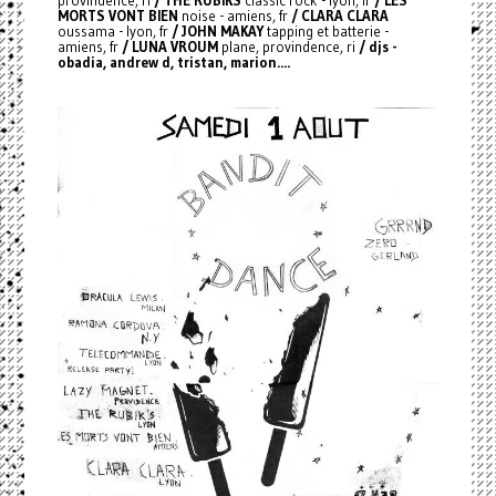
provindence, ri
/ THE RUBIKS
classic rock - lyon, fr
/ LES
MORTS VONT BIEN
noise - amiens, fr
/ CLARA CLARA
oussama - lyon, fr
/ JOHN MAKAY
tapping et batterie -
amiens, fr
/ LUNA VROUM
plane, provindence, ri
/ djs -
obadia, andrew d, tristan, marion....