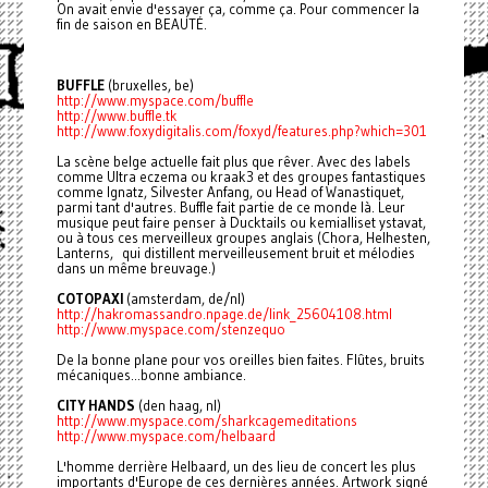
On avait envie d'essayer ça, comme ça. Pour commencer la
fin de saison en BEAUTÉ.
BUFFLE
(bruxelles, be)
http://www.myspace.com/buffle
http://www.buffle.tk
http://www.foxydigitalis.com/
foxyd/features.php?which=301
La scène belge actuelle fait plus que rêver. Avec des labels
comme Ultra eczema ou kraak3 et des groupes fantastiques
comme Ignatz, Silvester Anfang, ou Head of Wanastiquet,
parmi tant d'autres. Buffle fait partie de ce monde là. Leur
musique peut faire penser à Ducktails ou kemialliset ystavat,
ou à tous ces merveilleux groupes anglais (Chora, Helhesten,
Lanterns, qui distillent merveilleusement bruit et mélodies
dans un même breuvage.)
COTOPAXI
(amsterdam, de/nl)
http://hakromassandro.npage.
de/link_25604108.html
http://www.myspace.com/
stenzequo
De la bonne plane pour vos oreilles bien faites. Flûtes, bruits
mécaniques...bonne ambiance.
CITY HANDS
(den haag, nl)
http://www.myspace.com/
sharkcagemeditations
http://www.myspace.com/
helbaard
L'homme derrière Helbaard, un des lieu de concert les plus
importants d'Europe de ces dernières années. Artwork signé