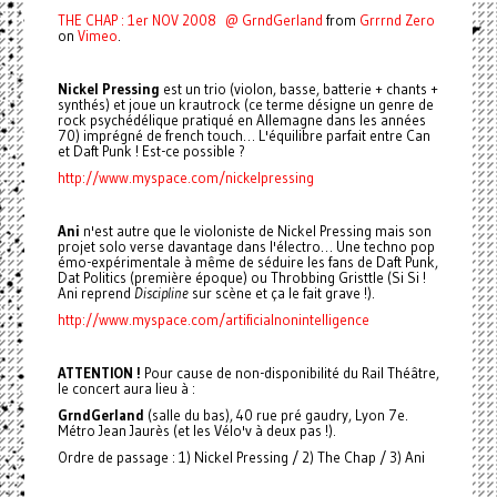
THE CHAP : 1er NOV 2008 @ GrndGerland
from
Grrrnd Zero
on
Vimeo
.
Nickel Pressing
est un trio (violon, basse, batterie + chants +
synthés) et joue un krautrock (ce terme désigne un genre de
rock psychédélique pratiqué en Allemagne dans les années
70) imprégné de french touch… L'équilibre parfait entre Can
et Daft Punk ! Est-ce possible ?
http://www.myspace.com/nickelpressing
Ani
n'est autre que le violoniste de Nickel Pressing mais son
projet solo verse davantage dans l'électro… Une techno pop
émo-expérimentale à même de séduire les fans de Daft Punk,
Dat Politics (première époque) ou Throbbing Gristtle (Si Si !
Ani reprend
Discipline
sur scène et ça le fait grave !).
http://www.myspace.com/artificialnonintelligence
ATTENTION !
Pour cause de non-disponibilité du Rail Théâtre,
le concert aura lieu à :
GrndGerland
(salle du bas), 40 rue pré gaudry, Lyon 7e.
Métro Jean Jaurès (et les Vélo'v à deux pas !).
Ordre de passage : 1) Nickel Pressing / 2) The Chap / 3) Ani