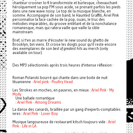
chanteur-crooner lo-fi transformiste et burlesque, chevauchant
héroïquement sa pop FM sous acide, se prenant parfois les pieds
dans une new wave noisy. Le top de la musique blanche, en
somme. Accompagné de son band, le Haunted Graffiti, Ariel Pink
personnalise la face cachée de la pop, ouais, le truc des
mélodies imparables, du groove entêtant et de la nonchalance
romanesque, mais qui ratera vaille que vaille la cible
mainstream.
Bref, si t'en as marre d'écouter le new sound du ghetto de
Brooklyn, bin viens. Et croise les doigts pour qu'il reste encore
des exemplaires de son
best of
greatest hits
au merch (only
available on tour).
Des MP3 sélectionnés après trois heures d'intense réflexion :
Roman Polanski bourré qui chante dans une boite de nuit
lituanienne :
Ariel pink - Poultry Head
Les Strokes en moches, en pauvres, en mieux :
Ariel Pink - My
Molly
Une ballade romantique
:
Ariel Pink - Among Dreams
La danse des canards, braillée par un gang d'experts-comptables
ivres :
Ariel Pink - Lover Boy
Musique langoureuse de restaurant kitsch toujours vide :
Ariel
Pink - Life in LA