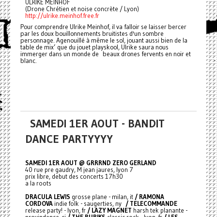
ULRIKE MEINHOF
(Drone Chrétien et noise concrète / Lyon)
http://ulrike.meinhof.free.fr
Pour comprendre Ulrike Meinhof, il va falloir se laisser bercer
par les doux bouillonnements bruitistes d'un sombre
personnage. Agenouillé à même le sol, jouant aussi bien de la
table de mix’ que du jouet playskool, Ulrike saura nous
immerger dans un monde de beaux drones fervents en noir et
blanc.
SAMEDI 1ER AOUT - BANDIT
DANCE PARTYYYY
SAMEDI 1ER AOUT @ GRRRND ZERO GERLAND
40 rue pre gaudry, M jean jaures, lyon 7
prix libre, debut des concerts 17h30
a la roots
DRACULA LEWIS
grosse plane - milan, it
/ RAMONA
CORDOVA
indie folk - saugerties, ny
/ TELECOMMANDE
release party! - lyon, fr
/ LAZY MAGNET
harsh tek planante -