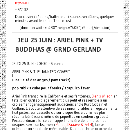
myspace
+ FAT 32
Duo clavier/pédales/batterie ; ici suants, verdâtres, quelques
minutes avant le set de The Locust :
{dmotion width="480" height="405"}x9ihur{/dmotion}
JEU 25 JUIN : ARIEL PINK + TV
BUDDHAS @ GRND GERLAND
JEUDI 25 JUIN - 20H30 - 6 euros
AREIL PINK & THE HAUNTED GRAFFIT
I
(usa - cité des anges / paw tracks)
pop rubik's cube pour freaks / acapulco fever
Ariel Pink transpire la Californie et ses fantômes,
Denis Wilson
en
tête, bien qu'il soit légèrement plus petit et ressemble à un
croisement génétiquement audacieux entre Kurt Cobain et
Gollum. L'écoute attentive de ses innombrables enregistrements
huit pistes, sur cassette ou sur disque (les albums les plus
récents bénéficiant même de jaquettes en couleurs grâce à
l'extraordinaire force de frappe financière de la maison de
disques Paw Tracks, merci
Panda, Daaave & Petzl
), laisse
présager un spectacle mémorable. Quelque chose proche du