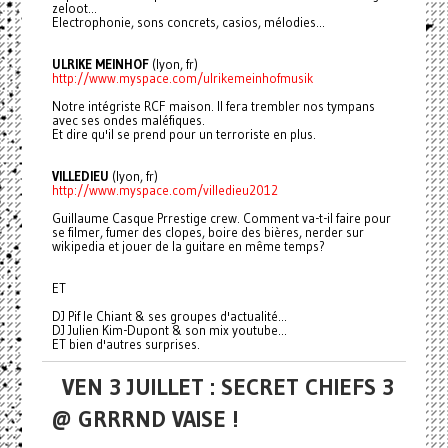
zeloot...
Electrophonie, sons concrets, casios, mélodies...
ULRIKE MEINHOF
(lyon, fr)
http://www.myspace.com/
ulrikemeinhofmusik
Notre intégriste RCF maison. Il fera trembler nos tympans
avec ses ondes maléfiques.
Et dire qu'il se prend pour un terroriste en plus.
VILLEDIEU
(lyon, fr)
http://www.myspace.com/
villedieu2012
Guillaume Casque Prrestige crew. Comment va-t-il faire pour
se filmer, fumer des clopes, boire des bières, nerder sur
wikipedia et jouer de la guitare en même temps?
ET
DJ Pif le Chiant & ses groupes d'actualité...
DJ Julien Kim-Dupont & son mix youtube...
ET bien d'autres surprises.
VEN 3 JUILLET : SECRET CHIEFS 3
@ GRRRND VAISE !