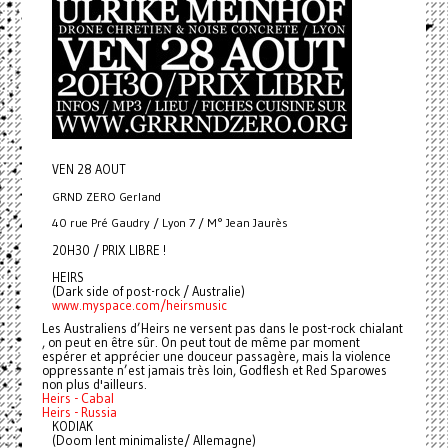
VEN 28 AOUT
GRND ZERO Gerland
40 rue Pré Gaudry / Lyon 7 / M° Jean Jaurès
20H30 / PRIX LIBRE !
HEIRS
(Dark side of post-rock / Australie)
www.myspace.com/heirsmusic
Les Australiens d’Heirs ne versent pas dans le post-rock chialant
, on peut en être sûr. On peut tout de même par moment
espérer et apprécier une douceur passagère, mais la violence
oppressante n’est jamais très loin, Godflesh et Red Sparowes
non plus d'ailleurs.
Heirs - Cabal
Heirs - Russia
KODIAK
(Doom lent minimaliste/ Allemagne)