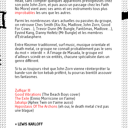
Head, sans compter quelques apparitions prestigieuses chez
son pote John Zorn, et puis aussi un passage chez les Faith
No More) vient avec ses amis et ses instruments tous plus
improbables
les uns que les autres.
Parmi les nombreuses stars actuelles ou passées du groupe,
on retrouve Ches Smith (Xiu Xiu, Madlove, John Zorn, Good
For Cows…), Trevor Dunn (Mr Bungle, Fantômas, Madlove…),
Eyvind Kang, Danny Heifetz (Mr Bungle) et les membres
d’Estradasphere.
Entre Klezmer traditionnel, surf music, musique orientale et
death metal, ce groupe ne connaît probablement pas le sens
du mot « interdit ». A l’image de Masada, le groupe est
d’ailleurs scindé en six entités, chacune spécialisée dans un
genre différent.
Si tu as toujours rêvé que John Zorn vienne réinterpréter la
bande-son de ton kebab préféré, tu pourras bientôt assouvir
tes fantasmes.
Zulfiqar III
Good Vibrations
(The Beach Boys cover)
The Exile
(Ennio Morricone on t'aime)
Jabalqa
(Aphex Twin on t'aime aussi)
Hypostasis Of The Archons
(eh oui, le death metal c'est pas
une blague)
+ LEWIS KARLOFF