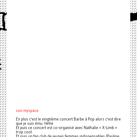
son myspace
En plus c'est le vingtième concert Barbe à Pop alors c'est dire
que je suis ému. Héhé.
Et puis ce concert est co-organisé avec Nathalie « X-Limb »
trop cool.
Et puis un fan club de jeunes femmes indispensables (Pauline