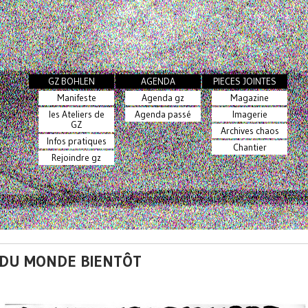
GZ BOHLEN
AGENDA
PIECES JOINTES
Manifeste
Agenda gz
Magazine
les Ateliers de
Agenda passé
Imagerie
GZ
Archives chaos
Infos pratiques
Chantier
Rejoindre gz
N DU MONDE BIENTÔT