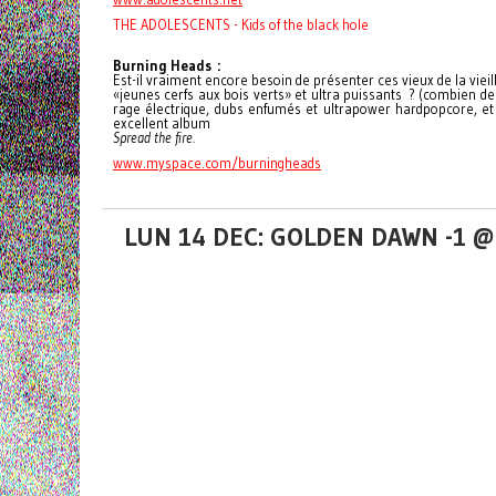
THE ADOLESCENTS - Kids of the black hole
Burning Heads :
Est-il vraiment encore besoin de présenter ces vieux de la viei
«jeunes cerfs aux bois verts» et ultra puissants ? (combien d
rage électrique, dubs enfumés et ultrapower hardpopcore, et a
excellent album
Spread the fire.
www.myspace.com/burningheads
LUN 14 DEC: GOLDEN DAWN -1 