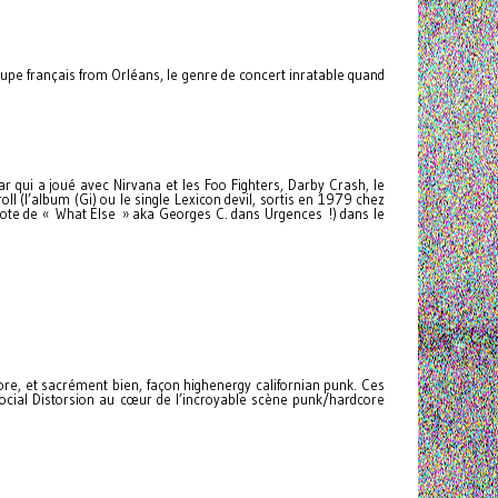
groupe français from Orléans, le genre de concert inratable quand
ear qui a joué avec Nirvana et les Foo Fighters, Darby Crash, le
oll (l’album (Gi) ou le single Lexicon devil, sortis en 1979 chez
 pote de « What Else » aka Georges C. dans Urgences !) dans le
core, et sacrément bien, façon highenergy californian punk. Ces
Social Distorsion au cœur de l’incroyable scène punk/hardcore