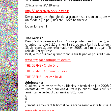
20 h pétantes !!! / 10 euros
http://underabigblacksun.free.fr
Des guitares, de l’énergie, de la grande histoire, du culte, des
on est déjà (un peu) un raté... Bref, be there o
r
loose, for ever !
The Germs :
Ben, c’est la première fois qu’ils se pointent en Europe (!), u
chanteur suicidé à 22 ans, en 1980, Belinda Carlisle futur guita
Slash records), une reformation en 2005, un film retraçant l’
role de Darby Crash
Bref, le truc qui bien qu’improbable sur le papier pourrait bien
www.myspace.com/germsreturn
THE GERMS - Circle One
THE GERMS - Communist Eyes
THE GERMS - Lexicon Devil
Adolescents :
Quoi, vous les aviez ratés au Black sun festival en juin 2008 
enfants du trou noir, anciens du train (oublions jamais qu’i
américaine du début des années 80), pour
s
û
r
, feront le show tant le bordel de la scène semble être leur seul
www.adolescents.net