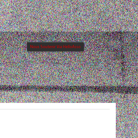
Nous Soutenir Via HelloAsso