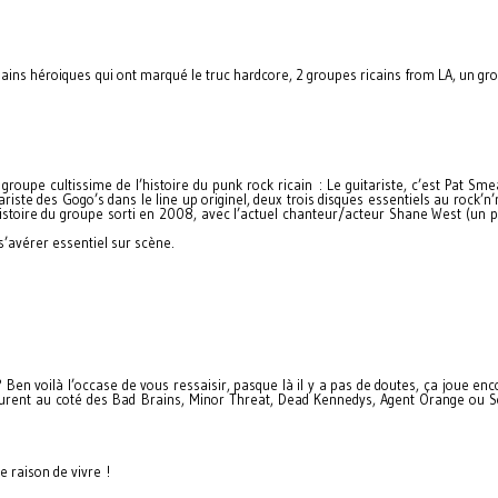
 vilains héroiques qui ont marqué le truc hardcore, 2 groupes ricains from LA, un 
n groupe cultissime de l’histoire du punk rock ricain : Le guitariste, c’est Pat Sm
riste des Gogo’s dans le line up originel, deux trois disques essentiels au rock’n’r
histoire du groupe sorti en 2008, avec l’actuel chanteur/acteur Shane West (un
 s’avérer essentiel sur scène.
? Ben voilà l’occase de vous ressaisir, pasque là il y a pas de doutes, ça joue en
ls furent au coté des Bad Brains, Minor Threat, Dead Kennedys, Agent Orange ou 
e raison de vivre !