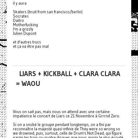
il y aura
Skaters (bruit from san francisco/berlin)
Socrates
Daïtro
Motherfucking
I'm a grizzly
Julien Dupont
et d'autres trucs
et ça va être pas mal
LIARS + KICKBALL + CLARA CLARA
= WAOU
Vous on sait pas, mais nous on attend avec une certaine
impatience le concert de Liars ce 21 Novembre à Grrrnd Zero.
Si on a snobé le groupe pendant longtemps, on a fini par
reconnaître la majesté quasi-infinie de They were so wrong so
we drowned, puis, surtout, celle de Drum's Not Dead, qui figure
parmi les trois ou quatre disques que nous avons le plus écouté