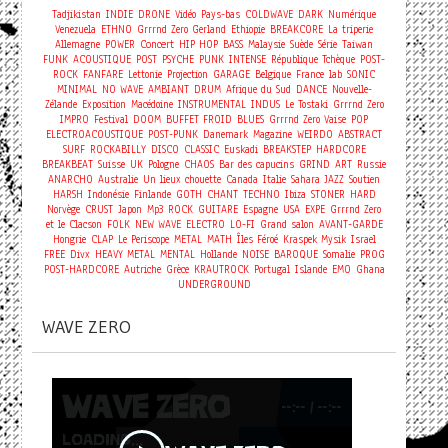
Tadjikistan
INDIE
DRONE
Vidéo
Pays-bas
COLDWAVE
DARK
Numérique
Venezuela
ETHNO
Grrrnd Zero Gerland
Ethiopie
BREAKCORE
La triperie
Concert
Allemagne
POWER
HIP HOP
BASS
Malaysie
Suède
Série
Taiwan
FUNK
ACOUSTIQUE
POST
PSYCHE
PUNK
INTENSE
République Tchèque
POST-
ROCK
FANFARE
Lettonie
Projection
GARAGE
Belgique
France
lab
SONIC
MINIMAL
NO WAVE
AMBIANT
DRUM
Afrique du Sud
DANCE
Nouvelle-
Zélande
Exposition
Macédoine
INSTRUMENTAL
INDUS
Le Tostaki
Grrrnd Zero
IMPRO
Festival
DOOM
BUFFET FROID
BLUES
Grrrnd Zero Vaise
POP
ELECTROACOUSTIQUE
POST-PUNK
Danemark
Magazine
WEIRDO
ABSTRACT
SURF
ROCKABILLY
DISCO
CLASSIC
Euskadi
BREAKSTEP
HARDCORE
BREAKBEAT
Suisse
UK
Pologne
CHAOS
Bar des capucins
GRIND
ART
Russie
ANARCHO
Australie
Un lieux chouette
Canada
Italie
Sahara
JAZZ
Soutien
HARSH
Indonésie
Finlande
GOTH
CHANT
TECHNO
Ibiza
STONER
HARD
Norvège
CRUST
Japon
Mp3
ROCK
GUITARE
Espagne
USA
EXPE
Grrrnd Zero
et le Clacson
FOLK
NEW WAVE
ELECTRO
LO-FI
Grand salon
AVANT-GARDE
Hongrie
CLAP
Le Periscope
METAL
MATH
Îles Féroé
Kraspek Mysik
Israel
FREE
Divx
HEAVY METAL
MENTAL
Hollande
NOISE
BAROQUE
Somalie
PROG
POST-HARDCORE
Autriche
Grèce
KRAUTROCK
Portugal
Islande
EMO
Ghana
UNDERGROUND
WAVE ZERO