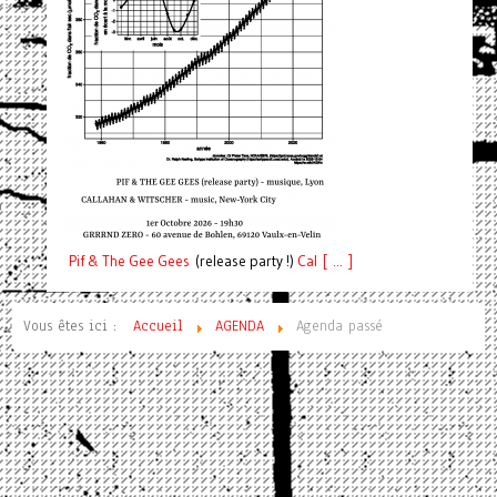
Pif
& The Gee Gees
(release party !)
C
a
l [ ... ]
Vous êtes ici :
Accueil
AGENDA
Agenda passé