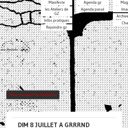
Manifeste
Agenda gz
Mag
les Ateliers de
Agenda passé
Ima
GZ
Archiv
Infos pratiques
Cha
Rejoindre gz
Nous Soutenir Via HelloAsso
DIM 8 JUILLET A GRRRND