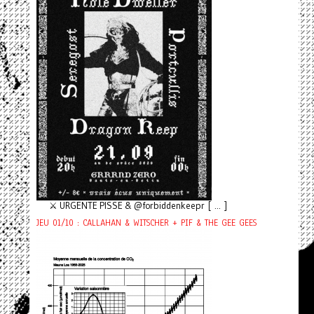
⚔️ URGENTE PISSE & @forbiddenkeepr [ ... ]
JEU 01/10 : CALLAHAN & WITSCHER + PIF & THE GEE GEES