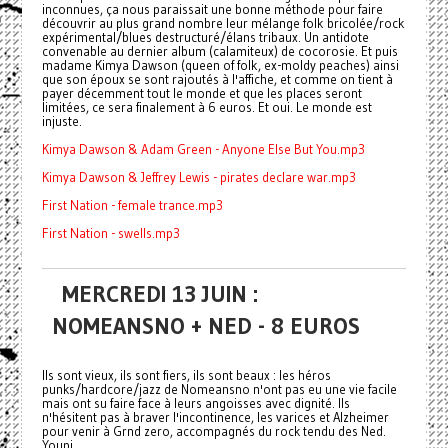
inconnues, ça nous paraissait une bonne méthode pour faire
découvrir au plus grand nombre leur mélange folk bricolée/rock
expérimental/blues destructuré/élans tribaux. Un antidote
convenable au dernier album (calamiteux) de cocorosie. Et puis
madame Kimya Dawson (queen of folk, ex-moldy peaches) ainsi
que son époux se sont rajoutés à l'affiche, et comme on tient à
payer décemment tout le monde et que les places seront
limitées, ce sera finalement à 6 euros. Et oui. Le monde est
injuste.
Kimya Dawson & Adam Green - Anyone Else But You.mp3
Kimya Dawson & Jeffrey Lewis - pirates declare war.mp3
First Nation - female trance.mp3
First Nation - swells.mp3
MERCREDI 13 JUIN :
NOMEANSNO + NED - 8 EUROS
Ils sont vieux, ils sont fiers, ils sont beaux : les héros
punks/hardcore/jazz de Nomeansno n'ont pas eu une vie facile
mais ont su faire face à leurs angoisses avec dignité. Ils
n'hésitent pas à braver l'incontinence, les
varices
et Alzheimer
pour venir à Grnd zero, accompagnés du rock tendu des Ned.
Youpi.