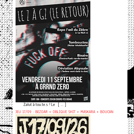
Zalut à tou.te.s ! Le [ ... ]
JEU 17/09 : BEZOAR + OBLIQUE SHIT + MASKARA + BOUCAN