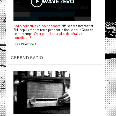
Radio collective et indépendante
diffusée via internet et
FM, depuis mer et terre pendant la flotille pour Gaza de
ce printemps.
C'est par ici pour plus de détails et
contribuer !
Free
Pale
stine
!
GRRRND RADIO