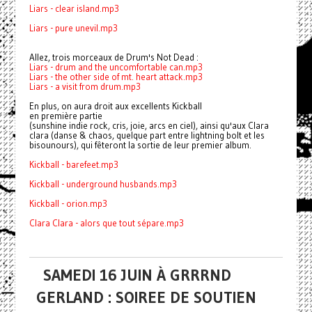
Liars - clear island.mp3
Liars - pure unevil.mp3
Allez, trois morceaux de Drum's Not Dead :
Liars - drum and the uncomfortable can.mp3
Liars - the other side of mt. heart attack.mp3
Liars - a visit from drum.mp3
En plus, on aura droit aux excellents Kickball
en première partie
(sunshine indie rock, cris, joie, arcs en ciel), ainsi qu'aux Clara
clara (danse & chaos, quelque part entre lightning bolt et les
bisounours), qui fêteront la sortie de leur premier album.
Kickball - barefeet.mp3
Kickball - underground husbands.mp3
Kickball - orion.mp3
Clara Clara - alors que tout sépare.mp3
SAMEDI 16 JUIN À GRRRND
GERLAND : SOIREE DE SOUTIEN