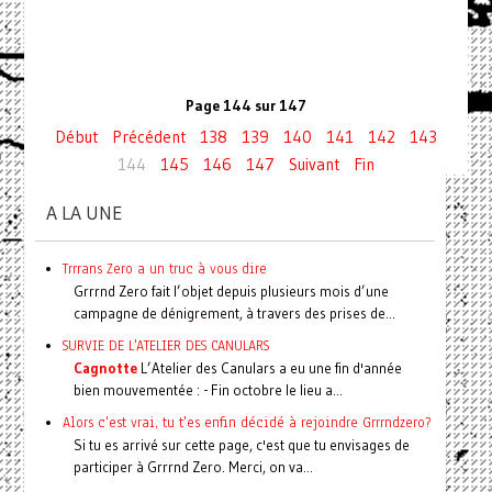
Page 144 sur 147
Début
Précédent
138
139
140
141
142
143
144
145
146
147
Suivant
Fin
A LA UNE
Trrrans Zero a un truc à vous dire
Grrrnd Zero fait l’objet depuis plusieurs mois d’une
campagne de dénigrement, à travers des prises de...
SURVIE DE L'ATELIER DES CANULARS
Cagnotte
L’Atelier des Canulars a eu une fin d'année
bien mouvementée : - Fin octobre le lieu a...
Alors c'est vrai, tu t'es enfin décidé à rejoindre Grrrndzero?
Si tu es arrivé sur cette page, c'est que tu envisages de
participer à Grrrnd Zero. Merci, on va...