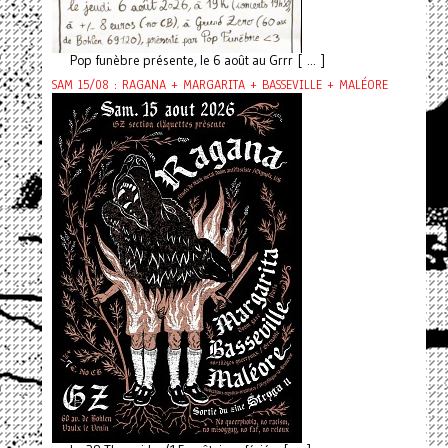
Pop funèbre présente, le 6 août au Grrr [ ... ]
SAM 15/08 : RAGANA + MARGARITA + BASSEVILLE + MALÉORE