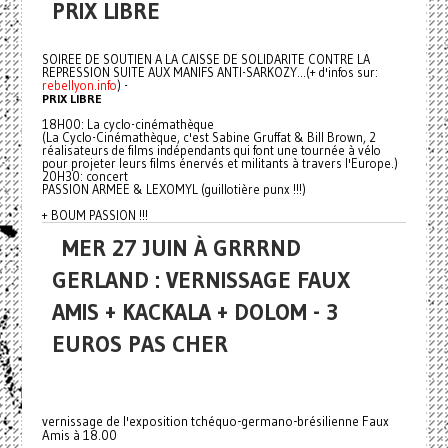
PRIX LIBRE
SOIREE DE SOUTIEN A LA CAISSE DE SOLIDARITE CONTRE LA
REPRESSION SUITE AUX MANIFS ANTI-SARKOZY...(+ d'infos sur:
rebellyon.info
) -
PRIX LIBRE
18H00: La cyclo-cinémathèque
(La Cyclo-Cinémathèque, c'est Sabine Gruffat & Bill Brown, 2
réalisateurs de films indépendants qui font une tournée à vélo
pour projeter leurs films énervés et militants à travers l'Europe.)
20H30: concert
PASSION ARMEE & LEXOMYL (guillotière punx !!!)
+ BOUM PASSION !!!
MER 27 JUIN À GRRRND
GERLAND : VERNISSAGE FAUX
AMIS + KACKALA + DOLOM - 3
EUROS PAS CHER
vernissage de l'exposition tchéquo-germano-brésilienne Faux
Amis à 18.00