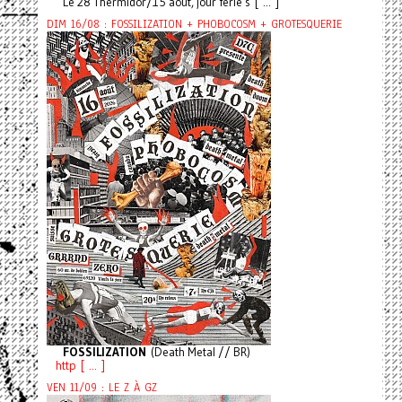
Le 28 Thermidor/15 août, jour férié s [ ... ]
DIM 16/08 : FOSSILIZATION + PHOBOCOSM + GROTESQUERIE
FOSSILIZATION
(Death Metal // BR)
http [ ... ]
VEN 11/09 : LE Z À GZ