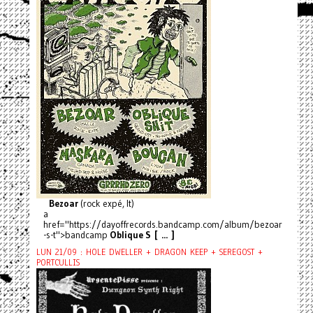
Bezoar
(rock expé, It)
a
href="https://dayoffrecords.bandcamp.com/album/bezoar
-s-t">bandcamp
Oblique S [ ... ]
LUN 21/09 : HOLE DWELLER + DRAGON KEEP + SEREGOST +
PORTCULLIS