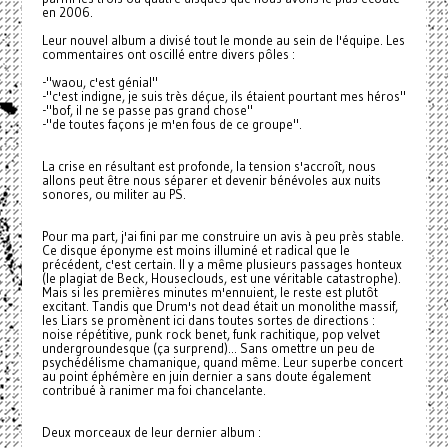
en 2006.
Leur nouvel album a divisé tout le monde au sein de l'équipe. Les
commentaires ont oscillé entre divers pôles :
-"waou, c'est génial"
-"c'est indigne, je suis très déçue, ils étaient pourtant mes héros"
-"bof, il ne se passe pas grand chose"
-"de toutes façons je m'en fous de ce groupe".
La crise en résultant est profonde, la tension s'accroît, nous
allons peut être nous séparer et devenir bénévoles aux nuits
sonores, ou militer au PS.
Pour ma part, j'ai fini par me construire un avis à peu près stable.
Ce disque éponyme est moins illuminé et radical que le
précédent, c'est certain. Il y a même plusieurs passages honteux
(le plagiat de Beck, Houseclouds, est une véritable catastrophe).
Mais si les premières minutes m'ennuient, le reste est plutôt
excitant. Tandis que Drum's not dead était un monolithe massif,
les Liars se promènent ici dans toutes sortes de directions :
noise répétitive, punk rock benet, funk rachitique, pop velvet
undergroundesque (ça surprend)... Sans omettre un peu de
psychédélisme chamanique, quand même. Leur superbe concert
au point éphémère en juin dernier a sans doute également
contribué à ranimer ma foi chancelante.
Deux morceaux de leur dernier album :