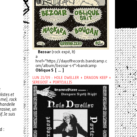
Bezoar
(rock expé, It)
a
href="https://dayoffrecords.bandcamp.c
om/album/bezoar-s-t">bandcamp
Oblique S [ ... ]
LUN 21/09 : HOLE DWELLER + DRAGON KEEP +
SEREGOST + PORTCULLIS
t
listes et
eme), rock
chandelle
rasive, un
. Je suis
d :