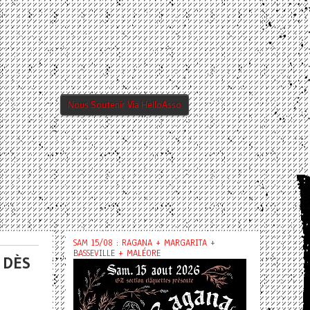
Nous Soutenir Via HelloAsso
SAM 15/08 : RAGANA + MARGARITA +
BASSEVILLE + MALÉORE
 DÈS