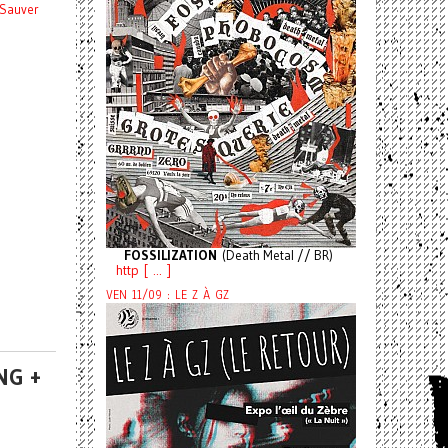
Sauver
FOSSILIZATION
(Death Metal // BR)
http [ ... ]
VEN 11/09 : LE Z À GZ
NG +