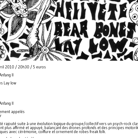
vril 2010 / 20h30 / 5 euros
Anfang II
s Lay low
Anfang II
lement appelés
r
a été rajouté suite à une évolution logique du groupe/collectif vers un psych-rock cl
t plus affirmé et appuyé, balançant des drones profonds et des principes motori
ues avec cérémonie, coiffure et ornement de robes freak folk.