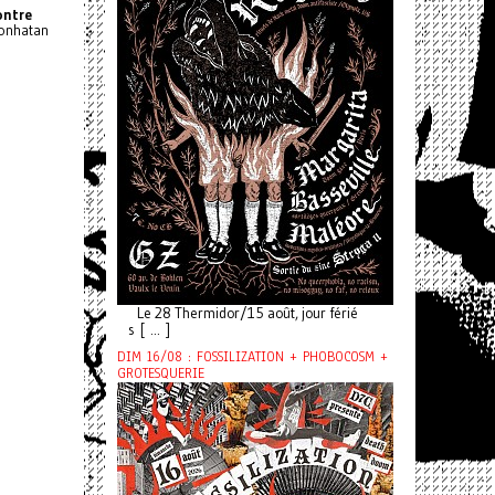
ontre
onhatan
Le 28 Thermidor/15 août, jour férié
s [ ... ]
DIM 16/08 : FOSSILIZATION + PHOBOCOSM +
GROTESQUERIE