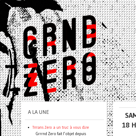
A LA UNE
SAM
18 
Trrrans Zero a un truc à vous dire
Grrrnd Zero fait l’objet depuis