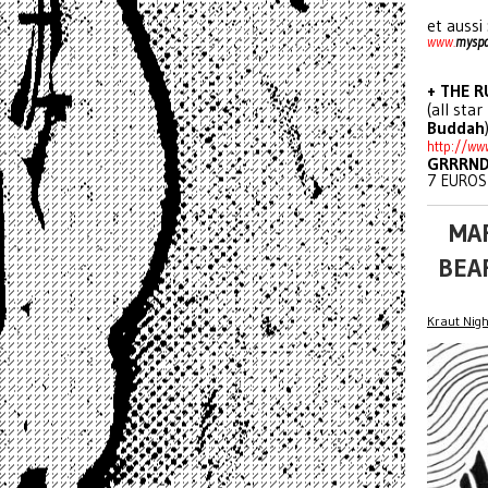
et aussi
www.
mysp
+ THE R
(all sta
Buddah
http://
ww
GRRRND
7 EUROS
MAR
BEA
Kraut Nigh