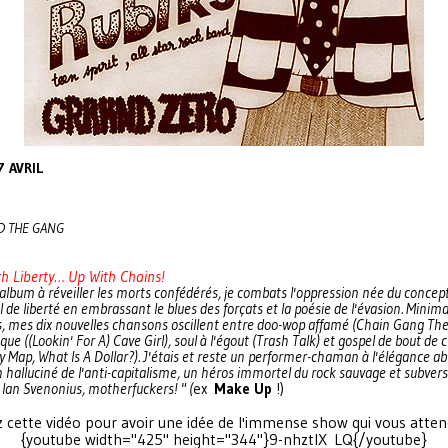
7 AVRIL
D THE GANG
h Liberty… Up With Chains!
 album à réveiller les morts confédérés, je combats l'oppression née du concep
 de liberté en embrassant le blues des forçats et la poésie de l'évasion. Minima
, mes dix nouvelles chansons oscillent entre doo-wop affamé (Chain Gang Th
que ((Lookin' For A) Cave Girl), soul à l'égout (Trash Talk) et gospel de bout de 
 Map, What Is A Dollar?). J'étais et reste un performer-chaman à l'élégance ab
 halluciné de l'anti-capitalisme, un héros immortel du rock sauvage et subversif
? Ian Svenonius, motherfuckers! " (
ex
Make Up
!)
 cette vidéo pour avoir une idée de l'immense show qui vous atten
{youtube width="425" height="344"}9-nhztlX_LQ{/youtube}