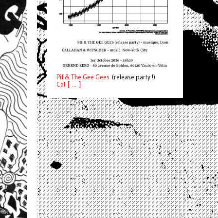
Pif
& The Gee Gees
(release party !)
C
a
l [ ... ]