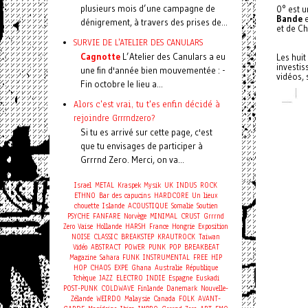
plusieurs mois d’une campagne de
0° est 
Bande
e
dénigrement, à travers des prises de...
et de Ch
SURVIE DE L'ATELIER DES CANULARS
Cagnotte
L’Atelier des Canulars a eu
Les hui
investiss
une fin d'année bien mouvementée : -
vidéos, 
Fin octobre le lieu a...
Alors c'est vrai, tu t'es enfin décidé à
rejoindre Grrrndzero?
Si tu es arrivé sur cette page, c'est
que tu envisages de participer à
Grrrnd Zero. Merci, on va...
Israel
METAL
Kraspek Mysik
UK
INDUS
ROCK
ETHNO
Bar des capucins
HARDCORE
Un lieux
chouette
Islande
ACOUSTIQUE
Somalie
Soutien
PSYCHE
FANFARE
Norvège
MINIMAL
CRUST
Grrrnd
Zero Vaise
Hollande
HARSH
France
Hongrie
Exposition
NOISE
CLASSIC
BREAKSTEP
KRAUTROCK
Taiwan
Vidéo
ABSTRACT
POWER
PUNK
POP
BREAKBEAT
Magazine
Sahara
FUNK
INSTRUMENTAL
FREE
HIP
HOP
CHAOS
EXPE
Ghana
Australie
République
Tchèque
JAZZ
ELECTRO
INDIE
Espagne
Euskadi
POST-PUNK
COLDWAVE
Finlande
Danemark
Nouvelle-
Zélande
WEIRDO
Malaysie
Canada
FOLK
AVANT-