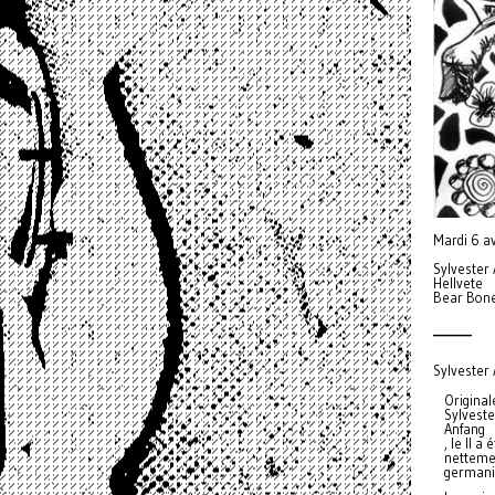
Mardi 6 a
Sylvester 
Hellvete
Bear Bone
_______
Sylvester 
Origina
Sylveste
Anfang
, le II 
nettemen
germaniq