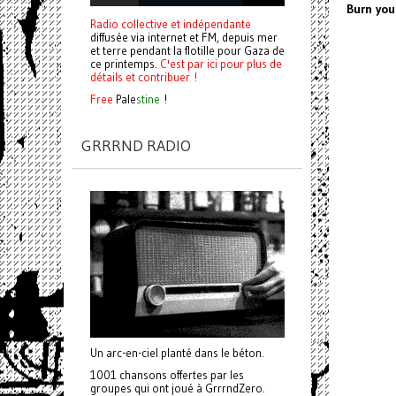
Burn you
Radio collective et indépendante
diffusée via internet et FM, depuis mer
et terre pendant la flotille pour Gaza de
ce printemps.
C'est par ici pour plus de
détails et contribuer !
Free
Pale
stine
!
GRRRND RADIO
Un arc-en-ciel planté dans le béton.
1001 chansons offertes par les
groupes qui ont joué à GrrrndZero.