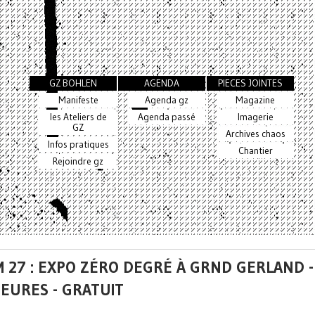
GZ BOHLEN
AGENDA
PIECES JOINTES
Manifeste
Agenda gz
Magazine
les Ateliers de
Agenda passé
Imagerie
GZ
Archives chaos
Infos pratiques
Chantier
Rejoindre gz
 27 : EXPO ZÉRO DEGRÉ À GRND GERLAND -
HEURES - GRATUIT