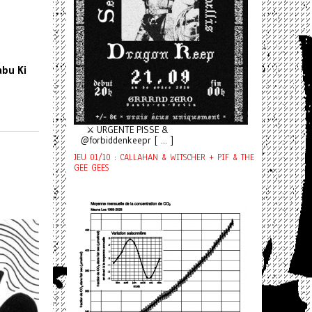
abu Ki
⚔️ URGENTE PISSE &
@forbiddenkeepr [ ... ]
JEU 01/10 : CALLAHAN & WITSCHER + PIF & THE
GEE GEES