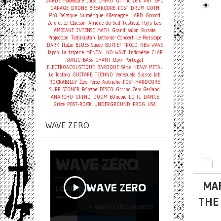
GARDE
Macédoine
Ibiza
IMPRO
Grrrnd Zero
ART
EMO
GARAGE
DRONE
BREAKCORE
POST
DRUM
GOTH
Mp3
Belgique
Numérique
Allemagne
HARD
Grrrnd
Zero et le Clacson
Afrique du Sud
Festival
Pays-bas
AMBIANT
INTENSE
MATH
Grand salon
Russie
Concert
Projection
Tadjikistan
Lettonie
Le Periscope
DARK
Italie
BLUES
Suède
BUFFET FROID
NEW WAVE
Japon
La triperie
MENTAL
NO WAVE
Indonésie
CLAP
SONIC
BASS
CHANT
Divx
Portugal
ELECTROACOUSTIQUE
BAROQUE
Série
HEAVY METAL
Le Tostaki
GUITARE
TECHNO
Venezuela
Suisse
lab
ROCKABILLY
Îles Féroé
Autriche
POST-HARDCORE
SURF
STONER
Pologne
DISCO
Grrrnd Zero Gerland
ANARCHO
GRIND
DOOM
Ethiopie
LO-FI
DANCE
Grèce
POST-ROCK
UNDERGROUND
PROG
USA
WAVE ZERO
MAR
THE