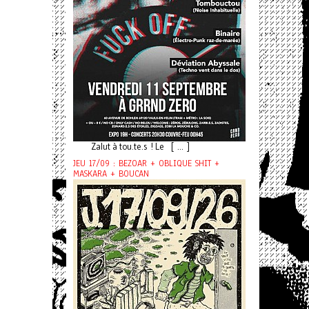
Zalut à tou.te.s ! Le [ ... ]
JEU 17/09 : BEZOAR + OBLIQUE SHIT +
MASKARA + BOUCAN