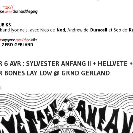
 :
http://
ace
.com/
chainan
dthegang
UBIKS
r band lyonnais, avec Nico de
Ned
, Andrew de
Duracell
et Seb de
K
)
w.
myspace
.com/the
rubi
ks
 ZERO GERLAND
 6 AVR : SYLVESTER ANFANG II + HELLVETE +
R BONES LAY LOW @ GRND GERLAND
t: