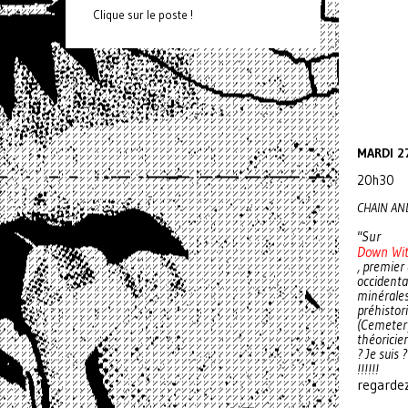
Clique sur le poste !
MARDI 2
20h30
CHAIN AN
"Sur
Down Wit
, premier
occidental
minérales
préhistori
(Cemetery
théoricien
? Je suis 
!!!!!!
regardez