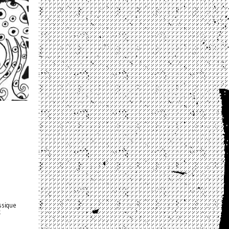
assique
k