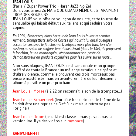
JEAN LOUIS
(Paris / Zuper Power Trio - Harsh-JaZZ-NoiZe)
Bon, vous aimez Zu MAIS QUE QUAND MÊME C'EST VRAIMENT
TROP DES BOURRINS…
JEAN LOUIS vous offre ce soupçon de volupté, cette touche de
sensualité qui faisait défaut aux Italiens et qui séduira votre
copine.
En 1991, Francesco, alors batteur de Jean-Louis Murat rencontre
Aymeric, trompettiste solo de Costes qui nourrit lui aussi quelques
accointances avec le fétichisme. Quelques mois plus tard, lors d'un
casting au salon de coiffure Jean-Louis David (dans le 14e), ils proposent
à Joachim, jeune mannequin, d'abandonner son poste de
démonstrateur en produits capillaires pour les suivre sur la route...
Non sans blagues, JEAN LOUIS c'est sans doute mon groupe
préféré de toute la France : un mélange extatique de grâce et
d'ultra violence, comme le prouvent ces trois morceaux pas
encore mastérisés mais en avant-première de leur deuxième
album à paraître un jour prochain :
Jean Louis - Morse
(à 2:22 on reconnaît le son de la trompette...)
Jean Louis - Schaerbeek
(leur côté french-touch : le thème de la
fin doit être une reprise de Daft Punk mais je retrouve pas
l'original)
Jean Louis - Doom
(celui là est classe... mais ça vaut pas la
version live. Il ya des vidéos sur
myspace
)
KANIPCHEN-FIT