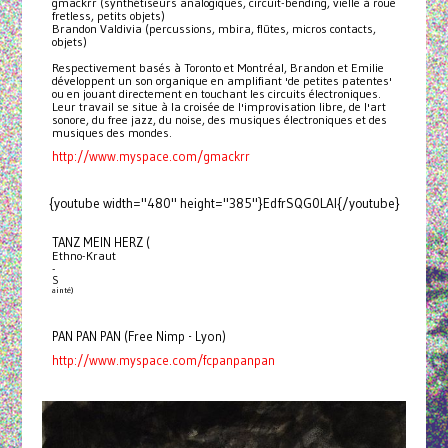
gmackrr (synthétiseurs analogiques, circuit-bending, vielle à roue
fretless, petits objets)
Brandon Valdivia (percussions, mbira, flûtes, micros contacts,
objets)
Respectivement basés à Toronto et Montréal, Brandon et Emilie
développent un son organique en amplifiant 'de petites patentes'
ou en jouant directement en touchant les circuits électroniques.
Leur travail se situe à la croisée de l'improvisation libre, de l'art
sonore, du free jazz, du noise, des musiques électroniques et des
musiques des mondes.
http://www.myspace.com/gmackrr
{youtube width="480" height="385"}EdfrSQG0LAI{/youtube}
TANZ MEIN HERZ (
Ethno-Kraut
-
S
ainté)
PAN PAN PAN (Free Nimp - Lyon)
http://www.myspace.com/fcpanpanpan