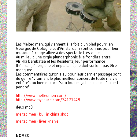
Les Melted men, qui viennent à la fois d'un bled pourri en
Georgie, de Cologne et d'Amsterdam sont connus pour leur
musique étrange alliée à des spectacle très visuels.
Au milieu d'une orgie plunderphonic à la frontière entre
Afrikka Bambataa et les Residents, leur performance
théâtrale, énergique et implacable, ne doit surtout pas être
manquée.
Les commentaires qu'on a eu pour leur dernier passage sont
du genre "vraiment le plus meilleur concert de toute ma vie
entière", ou bien encore "si tu loupes ça t'as plus qu'à aller te
pendre"
http://www.meltedmen.com/
http://www.myspace.com/
74171248
deux mp3 :
melted men - bull in china shop
melted men - liver kneivel
NOMEX