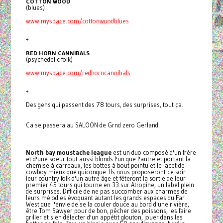
COTTON WOOD
(blues)
www.myspace.com/cottonwoodblues
+
RED HORN CANNIBALS
(psychedelic folk)
www.myspace.com/redhorncannibals
+
Des gens qui passent des 78 tours, des surprises, tout ça.
Ca se passera au SALOON de Grnd zero Gerland.
North bay moustache league
est un duo composé d'un frère
et d'une soeur tout aussi blonds l'un que l'autre et portant la
chemise à carreaux, les bottes à bout pointu et le lacet de
cowboy mieux que quiconque. Ils nous proposeront ce soir
leur country folk d'un autre âge et fêteront la sortie de leur
premier 45 tours qui tourne en 33 sur Atropine, un label plein
de surprises. Difficile de ne pas succomber aux charmes de
leurs mélodies évoquant autant les grands espaces du Far
West que l'envie de se la couler douce au bord d'une rivière,
être Tom Sawyer pour de bon, pêcher des poissons, les faire
griller et s'en délecter d'un appétit glouton, jouer dans les