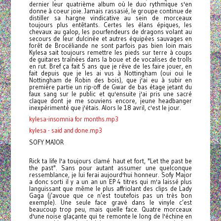
dernier leur quatrième album où le duo rythmique s'en
donne à coeur joie. Jamais rassasié, le groupe continue de
distiller sa hargne vindicative au sein de morceaux
toujours plus entêtants. Certes les élans épiques, les
chevaux au galop, les pourfendeurs de dragons volant au
secours de leur dulcinée et autres équipées sauvages en
forêt de Brocéliande ne sont parfois pas bien loin mais
Kylesa sait toujours remettre les pieds sur terre à coups
de guitares traînées dans la boue et de vocalises de trolls
en rut. Bref ça fait 5 ans que je rêve de les faire jouer, en
fait depuis que je les ai vus à Nottingham (oui oui le
Nottingham de Robin des bois), que j'ai eu à subir en
première partie un rip-off de Gwar de bas étage jetant du
faux sang sur le public et qu'ensuite j'ai pris une sacré
claque dont je me souviens encore, jeune headbanger
inexpérimenté que j'étais. Alors le 18 avril, c'est le jour.
kylesa-insomnia for months.mp3
kylesa - said and done.mp3
SOFY MAJOR
Rick ta life l'a toujours clamé haut et fort, "Let the past be
the past". Sans pour autant assumer une quelconque
ressemblance, je lui ferai aujourd'hui honneur. Sofy Major
a donc sorti il y a un an un EP 4 titres qui m'a laissé plus
languissant que même le plus affriolant des clips de Lady
Gaga (j’avoue que ce n’est toutefois pas un très bon
exemple). Une seule face gravé dans le vinyle c’est
beaucoup trop peu, mais quelle face. Quatre morceaux
d'une noise glaçante qui te remonte le long de l'échine en