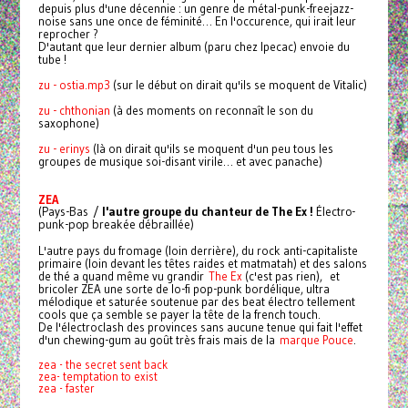
depuis plus d'une décennie : un genre de métal-punk-freejazz-
noise sans une once de féminité… En l'occurence, qui irait leur
reprocher ?
D'autant que leur dernier album (paru chez Ipecac) envoie du
tube !
zu - ostia.mp3
(sur le début on dirait qu'ils se moquent de Vitalic)
zu - chthonian
(à des moments on reconnaît le son du
saxophone)
zu - erinys
(là on dirait qu'ils se moquent d'un peu tous les
groupes de musique soi-disant virile… et avec panache)
ZEA
(Pays-Bas /
l'autre groupe du chanteur de The Ex !
Électro-
punk-pop breakée débraillée)
L'autre pays du fromage (loin derrière), du rock anti-capitaliste
primaire (loin devant les têtes raides et matmatah) et des salons
de thé a quand même vu grandir
The Ex
(c'est pas rien), et
bricoler ZEA une sorte de lo-fi pop-punk bordélique, ultra
mélodique et saturée soutenue par des beat électro tellement
cools que ça semble se payer la tête de la french touch.
De l'électroclash des provinces sans aucune tenue qui fait l'effet
d'un chewing-gum au goût très frais mais de la
marque Pouce
.
zea - the secret sent back
zea- temptation to exist
zea - faster