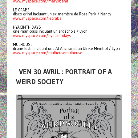
www.myspace.com/maryxband
LE CRABE
disco-grind incluant un ex-membre de Rosa Park / Nancy
www.myspace.com/lecrabe
HYACINTH DAYS
one-man-bass incluant un ardèchois / Lyon
www.myspace.com/hyacinthdays
MULHOUSE
drone festif incluant une At Anchor et un Ulrike Meinhof / Lyon
www.myspace.com/mulhousemulhouse
VEN 30 AVRIL : PORTRAIT OF A
WEIRD SOCIETY