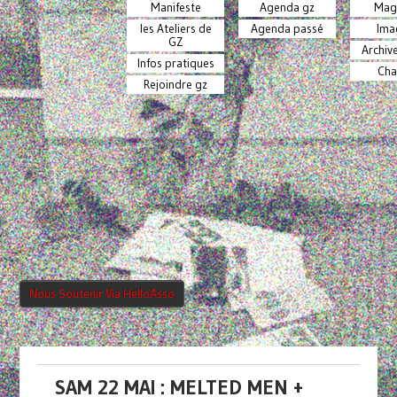
Manifeste
Agenda gz
Mag
les Ateliers de
Agenda passé
Ima
GZ
Archiv
Infos pratiques
Cha
Rejoindre gz
Nous Soutenir Via HelloAsso
SAM 22 MAI : MELTED MEN +