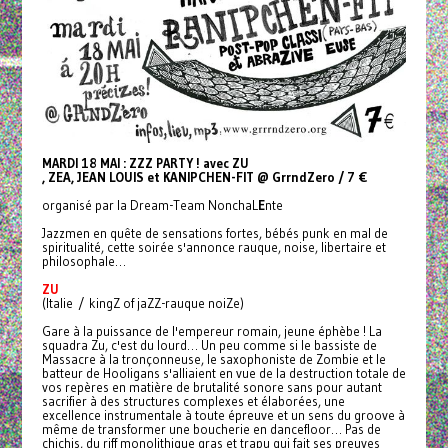
MARDI 18 MAI : ZZZ PARTY ! avec ZU
, ZEA
,
JEAN LOUIS et
KANIPCHEN-FIT @ GrrndZero / 7 €
organisé par la Dream-Team NonchaL
E
nte
Jazzmen en quête de sensations fortes, bébés punk en mal de
spiritualité, cette soirée s'annonce rauque, noise, libertaire et
philosophale…
ZU
(Italie / kingZ of jaZZ-rauque noiZe)
Gare à la puissance de l'empereur romain, jeune éphèbe ! La
squadra Zu, c'est du lourd… Un peu comme si le bassiste de
Massacre à la tronçonneuse, le saxophoniste de Zombie et le
batteur de Hooligans s'alliaient en vue de la destruction totale de
vos repères en matière de brutalité sonore sans pour autant
sacrifier à des structures complexes et élaborées, une
excellence instrumentale à toute épreuve et un sens du groove à
même de transformer une boucherie en dancefloor… Pas de
chichis, du riff monolithique gras et trapu qui fait ses preuves