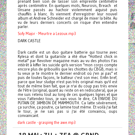
prenant bien soin de laisser son empreinte centimètre
après centimètre. En quelques mots, Neurosis, Breach et
Unsane passés au hachoir violemment aiguisé puis
chauffés à blanc. Ils viennent d'enregistrer leur nouvel
album et Andrew Schneider est chargé de mixer la bête. Au
vu de leurs derniers concerts on risque d'en entendre
parler.
Sofy Major - Meurtre a Lezoux.mp3
DARK CASTLE
Dark castle est un duo guitare batterie qui tourne avec
Kylesa et dont la guitariste a été élue "Hottest chick in
metal" par Revolver magazine mais au vu des photos t'as
intérêt à kiffer les suicide girls version "mon corps compte
encore plus de gribouillis que les chiottes du CBGB, mais si
tu veux je te montre le dernier endroit où j'en ai pas" et
puis de toutes façons, le batteur c'est son mec. Enfin bref,
parce que leur sludge n'est pas très original mais qu'il est
tout de même bien fait, que je n'ai du coup pas très envie
de l'être (original, quant au reste on en rediscutera), que je
me suis retenu tout au long de ces quelques lignes et que
vous l'attendez tous, je vais vous le dire, CA ENVOIE DU
PUTAIN DE JAMBON DE MAMMOUTH. Ca latte sévèrement,
ça surchie, ça poutre, ça lamine tout même. Et voilà j'ai fait
le tour, je ne sais pas si j'ai été convaincu, oups
convaincant.
dark castle - grasping the awe.mp3