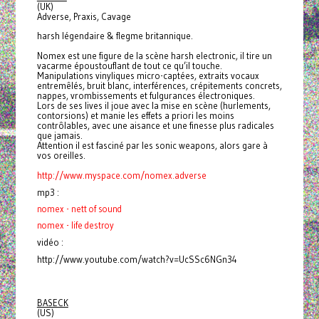
(UK)
Adverse, Praxis, Cavage
harsh légendaire & flegme britannique.
Nomex est une figure de la scène harsh electronic, il tire un
vacarme époustouflant de tout ce qu’il touche.
Manipulations vinyliques micro-captées, extraits vocaux
entremêlés, bruit blanc, interférences, crépitements concrets,
nappes, vrombissements et fulgurances électroniques.
Lors de ses lives il joue avec la mise en scène (hurlements,
contorsions) et manie les effets a priori les moins
contrôlables, avec une aisance et une finesse plus radicales
que jamais.
Attention il est fasciné par les sonic weapons, alors gare à
vos oreilles.
http://www.myspace.com/nomex.
adverse
mp3 :
nomex - nett of sound
nomex - life destroy
vidéo :
http://www.youtube.com/watch?v=UcSSc6NGn34
BASECK
(US)