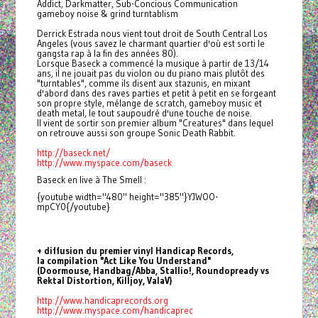
Addict, Darkmatter, Sub-Concious Communication
gameboy noise & grind turntablism
Derrick Estrada nous vient tout droit de South Central Los
Angeles (vous savez le charmant quartier d'où est sorti le
gangsta rap à la fin des années 80).
Lorsque Baseck a commencé la musique à partir de 13/14
ans, il ne jouait pas du violon ou du piano mais plutôt des
"turntables", comme ils disent aux stazunis, en mixant
d'abord dans des raves parties et petit à petit en se forgeant
son propre style, mélange de scratch, gameboy music et
death metal, le tout saupoudré d'une touche de noise.
Il vient de sortir son premier album "Creatures" dans lequel
on retrouve aussi son groupe Sonic Death Rabbit.
http://baseck.net/
http://www.myspace.com/baseck
Baseck en live à The Smell :
{youtube width="480" height="385"}YJWOO-
mpCY0{/youtube}
+ diffusion du premier vinyl Handicap Records,
la compilation "Act Like You Understand"
(Doormouse, Handbag/Abba, Stallio!, Roundopready vs
Rektal Distortion, Killjoy, ValaV)
http://www.handicaprecords.org
http://www.myspace.com/
handicaprec