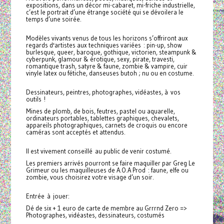
expositions, dans un décor mi-cabaret, mi-friche industrielle,
c’est le portrait d’une étrange société qui se dévoilera le
temps d’une soirée.
Modèles vivants venus de tous les horizons s’offriront aux
regards d'artistes aux techniques variées : pin-up, show
burlesque, queer, baroque, gothique, victorien, steampunk &
cyberpunk, glamour & érotique, sexy, pirate, travesti,
romantique trash, satyre & faune, zombie & vampire, cuir
vinyle latex ou fétiche, danseuses butoh ; nu ou en costume.
Dessinateurs, peintres, photographes, vidéastes, à vos
outils !
Mines de plomb, de bois, feutres, pastel ou aquarelle,
ordinateurs portables, tablettes graphiques, chevalets,
appareils photographiques, carnets de croquis ou encore
caméras sont acceptés et attendus.
Il est vivement conseillé au public de venir costumé.
Les premiers arrivés pourront se faire maquiller par Greg Le
Grimeur ou les maquilleuses de A.O.A Prod : faune, elfe ou
zombie, vous choisirez votre visage d’un soir.
Entrée à jouer:
Dé de six + 1 euro de carte de membre au Grrrnd Zero =>
Photographes, vidéastes, dessinateurs, costumés