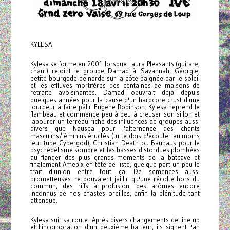
KYLESA
Kylesa se forme en 2001 lorsque Laura Pleasants (guitare,
chant) rejoint le groupe Damad à Savannah, Géorgie,
petite bourgade peinarde sur la côte baignée par le soleil
et les effluves mortifères des centaines de maisons de
retraite avoisinantes. Damad oeuvrait déjà depuis
quelques années pour la cause d'un hardcore crust d'une
lourdeur à faire pâlir Eugene Robinson. Kylesa reprend le
flambeau et commence peu à peu à creuser son sillon et
labourer un terreau riche des influences de groupes aussi
divers que Nausea pour l'alternance des chants
masculins/féminins éructés (tu te dois d'écouter au moins
leur tube Cybergod), Christian Death ou Bauhaus pour le
psychédélisme sombre et les basses distordues plombées
au flanger des plus grands moments de la batcave et
finalement Amebix en tête de liste, quelque part un peu le
trait d'union entre tout ça. De semences aussi
prometteuses ne pouvaient jaillir qu'une récolte hors du
commun, des riffs à profusion, des arômes encore
inconnus de nos chastes oreilles, enfin la plénitude tant
attendue.
Kylesa suit sa route. Après divers changements de line-up
et l'incorporation d'un deuxième batteur, ils signent l'an