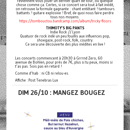
reviennent vous jouer un dernier quart de tour, ou quelque
chose comme ça. Certes, si ce concert sera tout à fait inédit,
on retrouve la formule gagnante : chant entêtant ! tambours
battants ! guitare explosive ! Bref, de quoi nous faire perdre
tous nos moyens.
https://tombouctou.bandcamp.com/album/tricky-floors
THIMOTY’S BIG PANTS
Indie Rock // Lyon
Quatuor de rock indé un peu fouillis aux influences pop,
shoegaze, post-rock, folk, country.
Ce sera une découverte des plus inédites en live !
Les concerts commencent à 20h30 à Grrrnd Zero, 60
avenue de Bohlen, pour près de 7€, plus si tu peux, moins si
t’as pas. Sois pas en retard !
Comme d’hab : ni CB ni relou-es.
Affiche : Post Tenebras Lux
DIM 26/10 : MANGEZ BOUGEZ