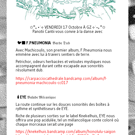
✩°｡⋆˙⟡ VENDREDI 17 Octobre À GZ ⟡˙⋆｡°✩
Panotii Cantii vous convie à la danse avec
🐦‍⬛ F.PNEUMONIA
𝔅𝔞𝔯𝔡𝔢 𝔇𝔲𝔟
Avec Machicoulis, son premier album, F.Pneumonia nous
emmène avec lui à travers sentiers de terre.
Petrichor, odeurs herbacées et veloutes mystiques nous
accompagnent durant cette escapade aux sonorités
résolument dub.
https://carpacciocathedrale.bandcamp.com/album/f-
pneumonia-machicoulis-cc017
🕯️ EYE
𝔅𝔞𝔩𝔞𝔡𝔢 𝔐𝔢́𝔠𝔞𝔫𝔦𝔮𝔲𝔢
La route continue sur les douces sonorités des boîtes à
rythme et synthétiseurs de EYE.
Riche de plusieurs sorties sur le label Knekelhuis, EYE nous
offrira une pop acidulée, tel un mélancolique conte coloré où
chaque morceaux serait une page
https://knekelhuis.bandcamp.com/album/honolulu-saigon