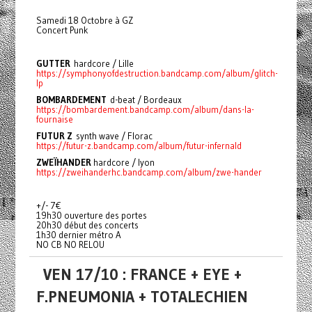
Samedi 18 Octobre à GZ
Concert Punk
GUTTER
hardcore / Lille
https://symphonyofdestruction.bandcamp.com/album/glitch-
lp
BOMBARDEMENT
d-beat / Bordeaux
https://bombardement.bandcamp.com/album/dans-la-
fournaise
FUTUR Z
synth wave / Florac
https://futur-z.bandcamp.com/album/futur-infernald
ZWEÏHANDER
hardcore / lyon
https://zweihanderhc.bandcamp.com/album/zwe-hander
+/- 7€
19h30 ouverture des portes
20h30 début des concerts
1h30 dernier métro A
NO CB NO RELOU
VEN 17/10 : FRANCE + EYE +
F.PNEUMONIA + TOTALECHIEN