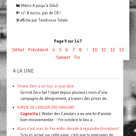
🚂 Métro A jusqu’à 1H40
💸 +/- 8 euros, pas de CB !
🧚affiche par Tendresse Totale
Page 9 sur 147
Début
Précédent
4
5
6
7
8
9
10
11
12
13
Suivant
Fin
A LA UNE
Trrrans Zero a un truc à vous dire
Grrrnd Zero fait l’objet depuis plusieurs mois d’une
campagne de dénigrement, à travers des prises de...
SURVIE DE L'ATELIER DES CANULARS
Cagnotte
L’Atelier des Canulars a eu une fin d'année
bien mouvementée : - Fin octobre le lieu a...
Alors c'est vrai, tu t'es enfin décidé à rejoindre Grrrndzero?
Si tu es arrivé sur cette page, c'est que tu envisages de