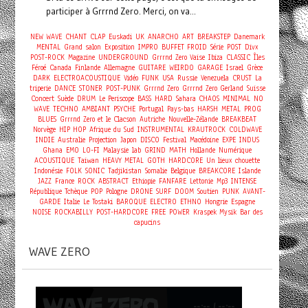
participer à Grrrnd Zero. Merci, on va...
NEW WAVE
CHANT
CLAP
Euskadi
UK
ANARCHO
ART
BREAKSTEP
Danemark
MENTAL
Grand salon
Exposition
IMPRO
BUFFET FROID
Série
POST
Divx
POST-ROCK
Magazine
UNDERGROUND
Grrrnd Zero Vaise
Ibiza
CLASSIC
Îles
Féroé
Canada
Finlande
Allemagne
GUITARE
WEIRDO
GARAGE
Israel
Grèce
DARK
ELECTROACOUSTIQUE
Vidéo
FUNK
USA
Russie
Venezuela
CRUST
La
triperie
DANCE
STONER
POST-PUNK
Grrrnd Zero
Grrrnd Zero Gerland
Suisse
Concert
Suède
DRUM
Le Periscope
BASS
HARD
Sahara
CHAOS
MINIMAL
NO
WAVE
TECHNO
AMBIANT
PSYCHE
Portugal
Pays-bas
HARSH
METAL
PROG
BLUES
Grrrnd Zero et le Clacson
Autriche
Nouvelle-Zélande
BREAKBEAT
Norvège
HIP HOP
Afrique du Sud
INSTRUMENTAL
KRAUTROCK
COLDWAVE
INDIE
Australie
Projection
Japon
DISCO
Festival
Macédoine
EXPE
INDUS
Ghana
EMO
LO-FI
Malaysie
lab
GRIND
MATH
Hollande
Numérique
ACOUSTIQUE
Taiwan
HEAVY METAL
GOTH
HARDCORE
Un lieux chouette
Indonésie
FOLK
SONIC
Tadjikistan
Somalie
Belgique
BREAKCORE
Islande
JAZZ
France
ROCK
ABSTRACT
Ethiopie
FANFARE
Lettonie
Mp3
INTENSE
République Tchèque
POP
Pologne
DRONE
SURF
DOOM
Soutien
PUNK
AVANT-
GARDE
Italie
Le Tostaki
BAROQUE
ELECTRO
ETHNO
Hongrie
Espagne
NOISE
ROCKABILLY
POST-HARDCORE
FREE
POWER
Kraspek Mysik
Bar des
capucins
WAVE ZERO