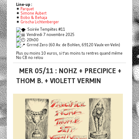
Line-up :
✷
Parquet
✷
Simone Aubert
✷
Bobo & Behaja
✷
Grischa Lichtenberger
Soirée Tempêtes #11
Vendredi 7 novembre 2025
20h00
Grrrnd Zero (60 Av. de Bohlen, 69120 Vaulx-en-Velin)
Plus ou moins 10 euros, si t'as moins tu rentres quand même
No CB no relou
MER 05/11 : NOHZ + PRECIPICE +
THOM B. + VIOLETT VERMIN