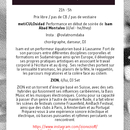
21h - 5h
Prix libre / pas de CB / pas de vestiaire
metiCULOsidad
Performance en début de soirée de
Isam
Abad Montalvo
(il/iel - he/they)
Insta : @ovlatnomdaba
chorégraphe, danseur, DJ
Isam est un performeur équatorien basé à Lausanne. Fort de
son parcours entre différentes disciplines corporelles et
formations en Sudamérique ainsi qu'en Europe, il développe
ses propres pratiques artistiques en associant le travail
corporel à l'écriture et au dj-ing . Ses recherches portent sur
la sensualité transmasc, les plaisirs de la fête, le reggaetón,
les parcours migratoires et la colère face au cistem.
ZION
, il/lui, DJ Set
ZION est un torrent d’énergie basé en Suisse, avec des sets
hybrides qui fusionnent ses influences caribéennes, la Bass
Music et les musiques électroniques. Connu pour sa capacité
à passer d'un genre à l'autre de manière fluide, il a fait vibrer
les scènes de festivals comme Frauenfeld, AmBach Festival,
ainsi que des clubs à Paris, à Amsterdam et au Portugal.
Préparez-vous à une expérience sonore éclectique et
électrique, où basses puissantes et rythmes percutants se
rencontrent.
https://www.instagram.com/zionxzioff/