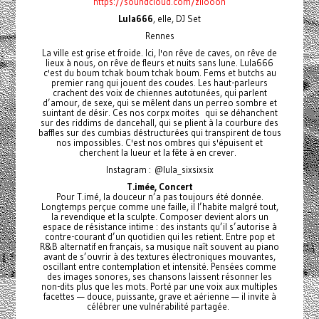
https://soundcloud.com/ziiooon
Lula666
, elle, DJ Set
Rennes
La ville est grise et froide. Ici, l'on rêve de caves, on rêve de
lieux à nous, on rêve de fleurs et nuits sans lune. Lula666
c'est du boum tchak boum tchak boum. Fems et butchs au
premier rang qui jouent des coudes. Les haut-parleurs
crachent des voix de chiennes autotunées, qui parlent
d’amour, de sexe, qui se mêlent dans un perreo sombre et
suintant de désir. Ces nos corpx moites qui se déhanchent
sur des riddims de dancehall, qui se plient à la courbure des
baffles sur des cumbias déstructurées qui transpirent de tous
nos impossibles. C'est nos ombres qui s'épuisent et
cherchent la lueur et la fête à en crever.
Instagram : @lula_sixsixsix
T.imée, Concert
Pour T.imé, la douceur n’a pas toujours été donnée.
Longtemps perçue comme une faille, il l’habite malgré tout,
la revendique et la sculpte. Composer devient alors un
espace de résistance intime : des instants qu’il s’autorise à
contre-courant d’un quotidien qui les retient. Entre pop et
R&B alternatif en français, sa musique naît souvent au piano
avant de s’ouvrir à des textures électroniques mouvantes,
oscillant entre contemplation et intensité. Pensées comme
des images sonores, ses chansons laissent résonner les
non-dits plus que les mots. Porté par une voix aux multiples
facettes — douce, puissante, grave et aérienne — il invite à
célébrer une vulnérabilité partagée.