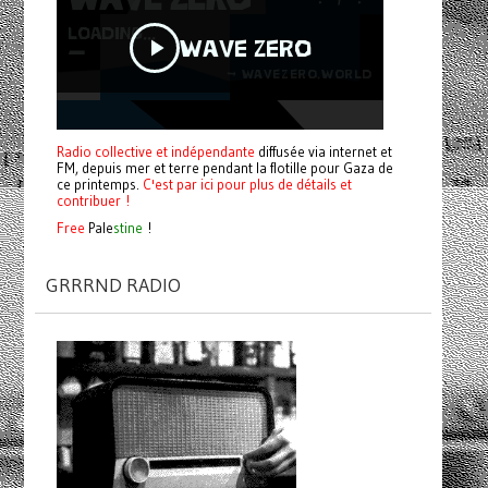
Radio collective et indépendante
diffusée via internet et
FM, depuis mer et terre pendant la flotille pour Gaza de
ce printemps.
C'est par ici pour plus de détails et
contribuer !
Free
Pale
stine
!
GRRRND RADIO