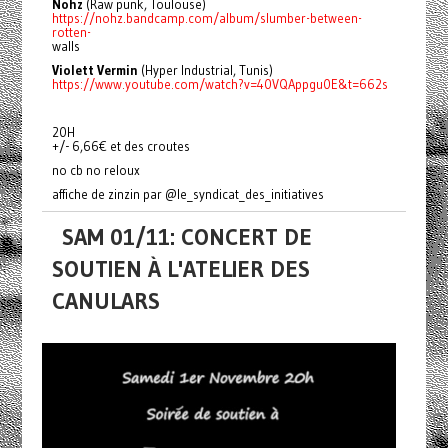
Nohz
(Raw punk, Toulouse)
https://nohz.bandcamp.com/album/slumber-between-
rotten-
walls
Violett Vermin
(Hyper Industrial, Tunis)
https://www.youtube.com/watch?v=40VQAppgu0E&t=662s
20H
+/- 6,66€ et des croutes
no cb no reloux
affiche de zinzin par @le_syndicat_des_initiatives
SAM 01/11: CONCERT DE
SOUTIEN À L'ATELIER DES
CANULARS