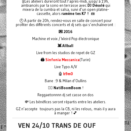
🎚️Les ateliers dureront tout l’après-midi, jusqu’à 19h,
ambiancés par la sono en terrasse avec
DJ Désolé
qui
mixera de la cumbia et salsa, suivi d’un open platine-
cassette, alors
ramène tes K7 !
📼
🕗 À partir de 20h, rendez-vous en salle de concert pour
profiter des différents concerts et dj sets qui s’enchaîneront :
💌 2016
Machine et voix / Weird Pop électronique
👾 Allball
Live from les studios de repet de GZ
🖨️
Sinfonia Meccanica
(Turin)
Live Typo A/V
🤖
b9m0
Bane :9 & Milan d’Oullins
❤️‍🔥 NatiBoomBoom
!
Reggaetonnnn dj set casse on dos
💸 Les bénéfices seront répartis entre les ateliers.
GZ n’accepte toujours pas la CB, ni les relous, mais il y aura
à manger ! 💕
VEN 24/10 TRANS DE OUF