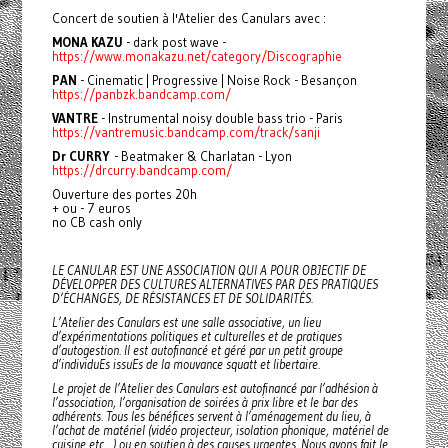
Concert de soutien à l'Atelier des Canulars avec :
MONA KAZU
- dark post wave -
https://www.monakazu.net/category/Discographie
PAN
- Cinematic | Progressive | Noise Rock - Besançon
https://panbzk.bandcamp.com/
VANTRE
- Instrumental noisy double bass trio - Paris
https://vantremusic.bandcamp.com/track/sanji
Dr CURRY
- Beatmaker & Charlatan - Lyon
https://drcurry.bandcamp.com/
Ouverture des portes 20h
+ ou - 7 euros
no CB cash only
LE CANULAR EST UNE ASSOCIATION QUI A POUR OBJECTIF DE
DÉVELOPPER DES CULTURES ALTERNATIVES PAR DES PRATIQUES
D’ÉCHANGES, DE RÉSISTANCES ET DE SOLIDARITÉS.
L’Atelier des Canulars est une salle associative, un lieu
d’expérimentations politiques et culturelles et de pratiques
d’autogestion. Il est autofinancé et géré par un petit groupe
d’individuEs issuEs de la mouvance squatt et libertaire.
Le projet de l’Atelier des Canulars est autofinancé par l’adhésion à
l’association, l’organisation de soirées à prix libre et le bar des
adhérents. Tous les bénéfices servent à l’aménagement du lieu, à
l’achat de matériel (vidéo projecteur, isolation phonique, matériel de
cuisine etc…) ou en soutien à des causes urgentes. Nous avons fait le