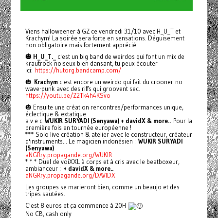
Viens halloweener à GZ ce vendredi 31/10 avec H_U_T et
Krachym! La soirée sera forte en sensations. Déguisement
non obligatoire mais fortement apprécié.
🎃 H_U_T._
c'est un big band de weirdos qui font un mix de
krautrock noiseux bien dansant, tu peux écouter
ici:
https://hutorg.bandcamp.com/
🎃
Krachym
c'est encore un weirdo qui fait du crooner-no
wave-punk avec des riffs qui groovent sec.
https://youtu.be/Z2Tk4h4KSvo
🎃 Ensuite une création rencontres/performances unique,
éclectique & extatique
a v e c
WUKIR SURYADI (Senyawa) + davidX & more..
Pour la
première fois en tournée européenne !
*** Solo live création & atelier avec le constructeur, créateur
d'instruments... Le magicien indonésien :
WUKIR SURYADI
(Senyawa)
aNGRry.propagande.org/WUKIR
* * * Duel de voiXXL à corps et à cris avec le beatboxeur,
ambianceur :
+ davidX & more..
aNGRry.propagande.org/DAVIDX
Les groupes se marieront bien, comme un beaujo et des
tripes sautées.
C'est 8 euros et ça commence à 20H
No CB, cash only