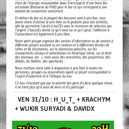
choix de l’énergie renouvelable (avec Enercoop) et d’une bière bio
artisanale (Brasserie du Pilât) pour le bar ce qui correspond à une
volonté de consommer autrement.
En dehors du bar où la plupart des boissons sont à prix fixe, nous
avons choisi d’utiliser le prix libre ou la gratuité pour nos activités,
afin de permettre l’accès à touTEs avec le minimum de sélection par
l’argent. ChacunEs donne ce qu’il veut ou ce qu’il peut, l’adhésion à
l’association est également à prix libre…
Notre petit groupe organise des soirées d’information ou de soutien à
différents projets existant ou en création et à différentes formes de
luttes et de résistances, sur la répression policière, sur les
mouvements sociaux et autochtones en Amérique latine, sur le droit
des animaux, etc…), mais aussi des rencontres, des projections, des
débats, du théâtre, des spectacles …
Nous mettons notre salle à disposition à prix libre à toutes les
personnes, groupes ou associations ayant un projet correspondant à
l’esprit d’ouverture et à l’éthique du lieu.
Ce lieu n’existant que par la volonté des gens d’y faire quelque chose,
il ne tient plus qu’à vous de venir et d’y participer …
VEN 31/10 : H_U_T_ + KRACHYM
+ WUKIR SURYADI & DAVIDX