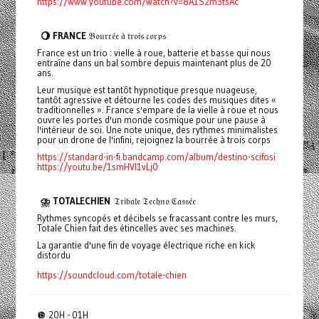
https://www.youtube.com/watch?v=8A1S2m3tsAc
🌖 FRANCE
𝔅𝔬𝔲𝔯𝔯𝔢́𝔢 𝔞̀ 𝔱𝔯𝔬𝔦𝔰 𝔠𝔬𝔯𝔭𝔰
France est un trio : vielle à roue, batterie et basse qui nous
entraîne dans un bal sombre depuis maintenant plus de 20
ans.
Leur musique est tantôt hypnotique presque nuageuse,
tantôt agressive et détourne les codes des musiques dites «
traditionnelles ». France s'empare de la vielle à roue et nous
ouvre les portes d'un monde cosmique pour une pause à
l'intérieur de soi. Une note unique, des rythmes minimalistes
pour un drone de l'infini, rejoignez la bourrée à trois corps
https://standard-in-fi.bandcamp.com/album/destino-scifosi
https://youtu.be/1smHVI1vLj0
⛈️ TOTALECHIEN
𝔗𝔯𝔦𝔟𝔞𝔩𝔢 𝔗𝔢𝔠𝔥𝔫𝔬 ℭ𝔞𝔰𝔰𝔢́𝔢
Rythmes syncopés et décibels se fracassant contre les murs,
Totale Chien fait des étincelles avec ses machines.
La garantie d'une fin de voyage électrique riche en kick
distordu
https://soundcloud.com/totale-chien
🪩 20H - 01H