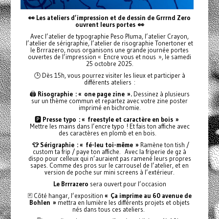
👀 Les ateliers d’impression et de dessin de Grrrnd Zero
ouvrent leurs portes
👀
Avec l’atelier de typographie Peso Pluma, l’atelier Crayon,
l’atelier de sérigraphie, l’atelier de risographie Tonertoner et
le Brrrazero, nous organisons une grande journée portes
ouvertes de l’impression « Encre vous et nous », le samedi
25 octobre 2025.
🕒 Dès 15h, vous pourrez visiter les lieux et participer à
différents ateliers :
🖨️
Risographie : « one page zine ».
Dessinez à plusieurs
sur un thème commun et repartez avec votre zine poster
imprimé en bichromie.
🅿️
Presse typo : « freestyle et caractère en bois »
Mettre les mains dans l’encre typo ! Et fais ton affiche avec
des caractères en plomb et en bois.
👕 Sérigraphie : « fé-leu toi-même »
Ramène ton tish /
custom ta frip / paye ton affiche. Avec la friperie de gz à
dispo pour celleux qui n’auraient pas ramené leurs propres
sapes. Comme des pros sur le carrousel de l’atelier, et en
version de poche sur mini screens à l’extérieur.
Le Brrrazero
sera ouvert pour l’occasion
🃏 Côté hangar, l’exposition
« Ça imprime au 60 avenue de
Bohlen »
mettra en lumière les différents projets et objets
nés dans tous ces ateliers.