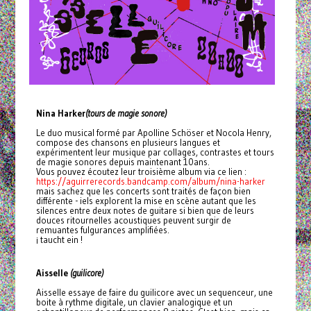
Nina Harker
(tours de magie sonore)
Le duo musical formé par Apolline Schöser et Nocola Henry,
compose des chansons en plusieurs langues et
expérimentent leur musique par collages, contrastes et tours
de magie sonores depuis maintenant 10ans.
Vous pouvez écoutez leur troisième album via ce lien :
https://aguirrerecords.bandcamp.com/album/nina-harker
mais sachez que les concerts sont traités de façon bien
différente - iels explorent la mise en scène autant que les
silences entre deux notes de guitare si bien que de leurs
douces ritournelles acoustiques peuvent surgir de
remuantes fulgurances amplifiées.
¡ taucht ein !
Aisselle
(guilicore)
Aisselle essaye de faire du guilicore avec un sequenceur, une
boite à rythme digitale, un clavier analogique et un