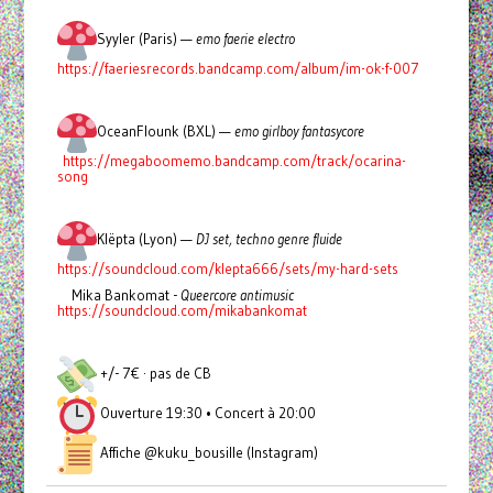
Syyler (Paris) —
emo faerie electro
https://faeriesrecords.bandcamp.com/album/im-ok-f-007
OceanFlounk (BXL) —
emo girlboy fantasycore
https://megaboomemo.bandcamp.com/track/ocarina-
song
Klëpta (Lyon) —
DJ set, techno genre fluide
https://soundcloud.com/klepta666/sets/my-hard-sets
Mika Bankomat -
Queercore antimusic
https://soundcloud.com/mikabankomat
+/- 7€ · pas de CB
Ouverture 19:30 • Concert à 20:00
Affiche @kuku_bousille (Instagram)