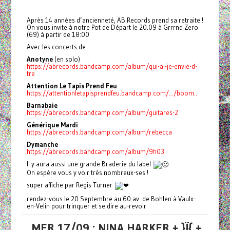
Après 14 années d’ancienneté, AB Records prend sa retraite !
On vous invite à notre Pot de Départ le 20.09 à Grrrnd Zero
(69) à partir de 18:00
Avec les concerts de :
Anotyne
(en solo)
https://abrecords.bandcamp.com/album/qui-ai-je-envie-d-
tre
Attention Le Tapis Prend Feu
https://attentionletapisprendfeu.bandcamp.com/.../boom...
Barnabaie
https://abrecords.bandcamp.com/album/guitares-2
Générique Mardi
https://abrecords.bandcamp.com/album/rebecca
Dymanche
https://abrecords.bandcamp.com/album/9h03
Il y aura aussi une grande Braderie du label
On espère vous y voir très nombreux-ses !
super affiche par Regis Turner
rendez-vous le 20 Septembre au 60 av. de Bohlen à Vaulx-
en-Velin pour trinquer et se dire au-revoir
MER 17/09 : NINA HARKER + }Ï{ +