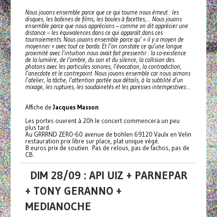
Nous jouons ensemble parce que ce qui tourne nous émeut : les
disques, les bobines de films, les boules à facettes,… Nous jouons
ensemble parce que nous apprécions – comme on dit apprécier une
distance – les équivalences dans ce qui apparaît dans ces
tournoiements. Nous jouons ensemble parce qu’ « il y a moyen de
moyenner » avec tout ce barda. Et l’on constate ce qu’une longue
proximité avec l’intuition nous avait fait pressentir : la co-existence
de la lumière, de l’ombre, du son et du silence, la collision des
photons avec les particules sonores, l’évocation, la contradiction,
l’anecdote et le contrepoint. Nous jouons ensemble car nous aimons
l’atelier, la tâche, l’attention portée aux détails, à la subtilité d’un
mixage, les ruptures, les soudainetés et les paresses intempestives…
Affiche de
Jacques Masson
Les portes ouvrent à 20h le concert commencera un peu
plus tard.
Au GRRRND ZERO-60 avenue de bohlen 69120 Vaulx en Velin
restauration prix libre sur place, plat unique végé.
8 euros prix de soutien. Pas de relous, pas de fachos, pas de
CB.
DIM 28/09 : API UIZ + PARNEPAR
+ TONY GERANNO +
MEDIANOCHE