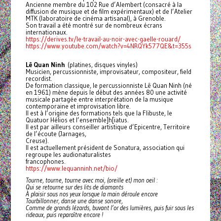
Ancienne membre du 102 Rue d’Alembert (consacré à la
diffusion de musique et de film expérimentaux) et de l’Atelier
MTK (laboratoire de cinéma artisanal), à Grenoble.
Son travail a été montré sur de nombreux écrans
internationaux.
https://derives.tv/le-travail-au-noir-avec-gaelle-rouard/
https://www.youtube.com/watch?v=4NRQYk577QE&t=355s
Lê Quan Ninh
(platines, disques vinyles)
Musicien, percussionniste, improvisateur, compositeur, field
recordist.
De formation classique, le percussionniste Lê Quan Ninh (né
en 1961) mène depuis le début des années 80 une activité
musicale partagée entre interprétation de la musique
contemporaine et improvisation libre.
Il est à l’origine des formations tels que la Flibuste, le
Quatuor Hélios et l’ensemble]h[iatus.
Il est par ailleurs conseiller artistique d’Epicentre, Territoire
de l’écoute (Jarnages,
Creuse).
Il est actuellement président de Sonatura, association qui
regroupe les audionaturalistes
francophones.
https://www.lequanninh.net/bio/
Tourne, tourne, tourne avec moi, (oreille et) mon oeil :
Qui se retourne sur des lits de diamants
À plaisir sous nos yeux lorsque la main déroule encore
Tourbillonner, danse une danse sonore,
Comme de grands lézards, buvant l’or des lumières, puis fuir sous les
rideaux, puis reparaître encore !