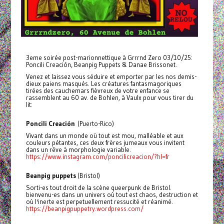
3eme soirée post-marionnettique à Grrrnd Zero 03/10/25:
Poncili Creación, Beanpig Puppets & Danae Brissonet.
Venez et laissez vous séduire et emporter par les nos demis-
dieux paiens masqués. Les créatures fantasmagoriques
tirées des cauchemars fièvreux de votre enfance se
rassemblent au 60 av. de Bohlen, à Vaulx pour vous tirer du
lit:
Poncili Creación
(Puerto-Rico)
Vivant dans un monde où tout est mou, malléable et aux
couleurs pétantes, ces deux frères jumeaux vous invitent
dans un rêve à morphologie variable.
https://www.instagram.com/poncilicreacion/?hl=fr
Beanpig puppets
(Bristol)
Sorti-es tout droit de la scène queerpunk de Bristol.
bienvenu-es dans un univers où tout est chaos, destruction et
où l'inerte est perpetuellement ressucité et réanimé.
https://beanpigpuppetry.wordpress.com/