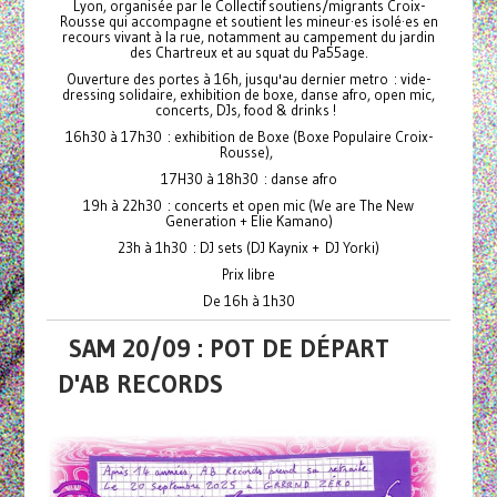
Lyon, organisée par le Collectif soutiens/migrants Croix-
Rousse qui accompagne et soutient les mineur·es isolé·es en
recours vivant à la rue, notamment au campement du jardin
des Chartreux et au squat du Pa55age.
Ouverture des portes à 16h, jusqu'au dernier metro : vide-
dressing solidaire, exhibition de boxe, danse afro, open mic,
concerts, DJs, food & drinks !
16h30 à 17h30 : exhibition de Boxe (Boxe Populaire Croix-
Rousse),
17H30 à 18h30 : danse afro
19h à 22h30 : concerts et open mic (We are The New
Generation + Elie Kamano)
23h à 1h30 : DJ sets (DJ Kaynix + DJ Yorki)
Prix libre
De 16h à 1h30
SAM 20/09 : POT DE DÉPART
D'AB RECORDS