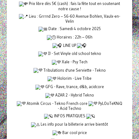
Prix libre dès 5€ (cash) : fais la fête tout en soutenant
notre cause !
Lieu : Grrrnd Zero – 56-60 Avenue Bohlen, Vaulx-en-
Velin
Date : Samedi 4 octobre 2025
Horaires : 22h – 06h
LINE UP
JJ - Set Vinyle old school tekno
Xale - Psy Tech
Tribulations d'une Serviette - Tekno
Holorim - Live Tribe
GFG - Rave, trance, d&b, acidcore
AZAR 2 - Hybrid Tekno
Atomik Circus - Tekno French core
PyLOoTeKNiQ
- Acid Techno
INFOS PRATIQUES
Les info pour la billeterie arrive bientôt
Bar cool price