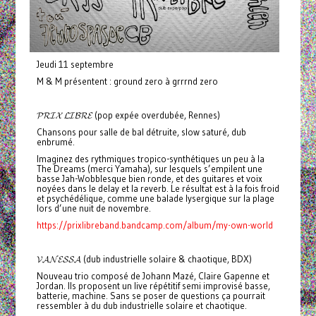
Jeudi 11 septembre
M & M présentent : ground zero à grrrnd zero
𝓟𝓡𝓘𝓧 𝓛𝓘𝓑𝓡𝓔 (pop expée overdubée, Rennes)
Chansons pour salle de bal détruite, slow saturé, dub
enbrumé.
Imaginez des rythmiques tropico-synthétiques un peu à la
The Dreams (merci Yamaha), sur lesquels s’empilent une
basse Jah-Wobblesque bien ronde, et des guitares et voix
noyées dans le delay et la reverb. Le résultat est à la fois froid
et psychédélique, comme une balade lysergique sur la plage
lors d’une nuit de novembre.
https://prixlibreband.bandcamp.com/album/my-own-world
𝓥𝓐𝓝𝓔𝓢𝓢𝓐 (dub industrielle solaire & chaotique, BDX)
Nouveau trio composé de Johann Mazé, Claire Gapenne et
Jordan. Ils proposent un live répétitif semi improvisé basse,
batterie, machine. Sans se poser de questions ça pourrait
ressembler à du dub industrielle solaire et chaotique.