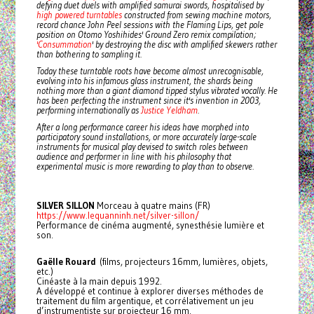
defying duet duels with amplified samurai swords, hospitalised by
high powered turntables
constructed from sewing machine motors,
record chance John Peel sessions with the Flaming Lips, get pole
position on Otomo Yoshihides' Ground Zero remix compilation;
'Consummation
' by destroying the disc with amplified skewers rather
than bothering to sampling it.
Today these turntable roots have become almost unrecognisable,
evolving into his infamous glass instrument, the shards being
nothing more than a giant diamond tipped stylus vibrated vocally. He
has been perfecting the instrument since it's invention in 2003,
performing internationally as
Justice Yeldham
.
After a long performance career his ideas have morphed into
participatory sound installations, or more accurately large-scale
instruments for musical play devised to switch roles between
audience and performer in line with his philosophy that
experimental music is more rewarding to play than to observe.
SILVER SILLON
Morceau à quatre mains (FR)
https://www.lequanninh.net/silver-sillon/
Performance de cinéma augmenté, synesthésie lumière et
son.
Gaëlle Rouard
(films, projecteurs 16mm, lumières, objets,
etc.)
Cinéaste à la main depuis 1992.
A développé et continue à explorer diverses méthodes de
traitement du film argentique, et corrélativement un jeu
d’instrumentiste sur projecteur 16 mm.