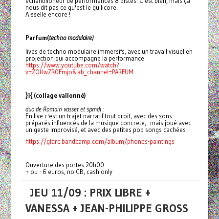
echantilloneur de performances 8 pistes. C'est bien, mais ça
nous dit pas ce qu'est le guilicore.
Aisselle encore !
Parfum(
techno modulaire)
lives de techno modulaire immersifs, avec un travail visuel en
projection qui accompagne la performance
https://www.youtube.com/watch?
v=ZOHwZR0Fmjo&ab_channel=PARFUM
}ï{ (collage vallonné)
duo de Romain vasset et spmdj :
En live c'est un trajet narratif tout droit, avec des sons
préparés influencés de la musique concrete, mais joué avec
un geste improvisé, et avec des petites pop songs cachées
https://glarc.bandcamp.com/album/phones-paintings
Ouverture des portes 20h00
+ ou - 6 euros, no CB, cash only
JEU 11/09 : PRIX LIBRE +
VANESSA + JEAN-PHILIPPE GROSS