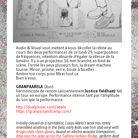
Audio & Visuel vous invitent à vous décoller la rétine au
cours des deux performances de ce lundi 29, superposition
de fréquences, intention absurde d'égaler la vitesse de la
lumière. Il y a un projecteur 16 mm branché en fond de
scène. Ferme les yeux plusieurs fois, la dream machine
tourne. Miroir, prisme, verre, boule à facettes...
Amène ton corps pour filtrer tout ça.
Bien à vous.
GRANPAABELA
(Aus)
Harmoniciste de renom (anciennement
Justice Yeldham)
fait
un tour en europe. Performance intense tant par l'amplitude
du son que la performance.
http://dualplover.com/abela
https://granpa.bandcamp.com/
Initially classed as a turntablist, Lucas Abela’s work has rarely
resembled anything in the field, early feats saw him stab vinyl with
Kruger style stylus gloves
, bound on electro acoustic trampolines,
drag race the pope across the Sydney Harbour Bridge
, perform deaf