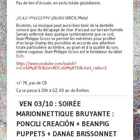
Pas de lien d’écoute, en exclu totale gézédienne.
𝓙𝓔𝓐𝓝-𝓟𝓗𝓘𝓛𝓘𝓟𝓟𝓔 𝓖𝓡𝓞𝓢𝓢 (ARCH, Metz)
Bruitiste, sa musique peut aussi bien tenir de la dentelle
sonore que du dérapage de char d'assaut sur terrain humide.
Jamais enfermé dans quelque systématisme que ce soit,
Jean-Philippe Gross se permet les extrêmes pour profiter
d'un large champ des possibles et accorde une attention
toute particulière au timbre, au grain et à la qualité du son,
même rugueux. Jean-Philippe Gross est le fondateur du label
Eich
.
https://www.youtube.com/watch?
v=Co6iMyjKTlU&list=RDCo6iMyjKTlU&start_radio=1
+/- 7€, pas de CB
Ça se passe à 20h à GZ, 60 av. de Bohlen.
VEN 03/10 : SOIRÉE
MARIONNETTIQUE BRUYANTE :
PONCILI CREACIÓN + BEANPIG
PUPPETS + DANAE BRISSONNET