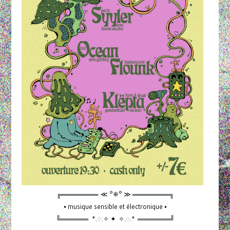
╔════════ ≪ °❈° ≫ ════════╗
• musique sensible et électronique •
╚══════ *.·:·.✧ ✦ ✧.·:·.* ═══════╝