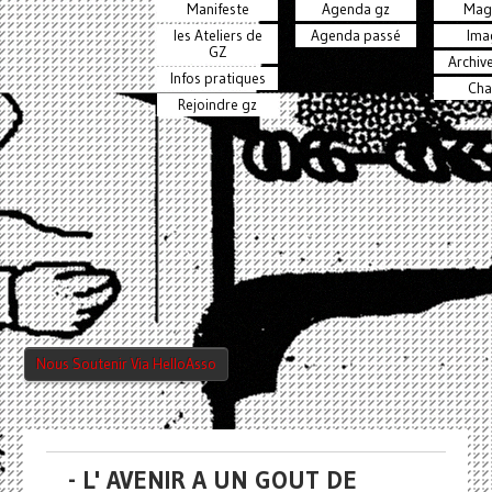
Manifeste
Agenda gz
Mag
les Ateliers de
Agenda passé
Ima
GZ
Archiv
Infos pratiques
Cha
Rejoindre gz
Nous Soutenir Via HelloAsso
- L' AVENIR A UN GOUT DE