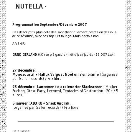
NUTELLA -
Programmation Septembre/Décembre 2007
Des descriptifs plus détaillés sont théoriquement postés en dessous
de ce résumé, avec des mp3 et tout ça. Mais parfois non.
A VENIR
GRND GERLAND
(40 rue pré gaudry - métro jean jaurès - 69 007 Lyon)
27 décembre :
Monosourcil + Hallux Valgus : Noël on s'en branle !
(organisé
par Gaffer records) / Prix libre
28 décembre : Lancement du calendrier Blackscreen !
Mother
Fucking, Otaku Party, Lexomyl, Tentacles of Destruction - 20h / 5
euros
6 janvier : XBXRX + Sheik Anorak
(organisé par Gaffer records) / Prix libre
_________________________________________________________________
Déjà Passé