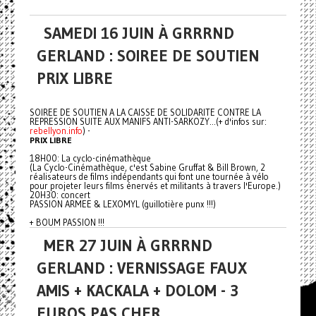
SAMEDI 16 JUIN À GRRRND
GERLAND : SOIREE DE SOUTIEN
PRIX LIBRE
SOIREE DE SOUTIEN A LA CAISSE DE SOLIDARITE CONTRE LA
REPRESSION SUITE AUX MANIFS ANTI-SARKOZY...(+ d'infos sur:
rebellyon.info
) -
PRIX LIBRE
18H00: La cyclo-cinémathèque
(La Cyclo-Cinémathèque, c'est Sabine Gruffat & Bill Brown, 2
réalisateurs de films indépendants qui font une tournée à vélo
pour projeter leurs films énervés et militants à travers l'Europe.)
20H30: concert
PASSION ARMEE & LEXOMYL (guillotière punx !!!)
+ BOUM PASSION !!!
MER 27 JUIN À GRRRND
GERLAND : VERNISSAGE FAUX
AMIS + KACKALA + DOLOM - 3
EUROS PAS CHER