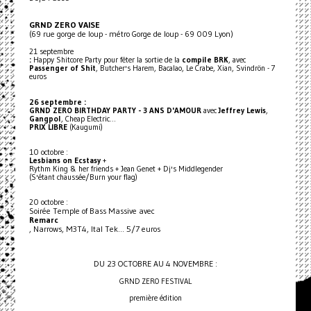
GRND ZERO VAISE
(69 rue gorge de loup - métro Gorge de loup - 69 009 Lyon)
21 septembre
:
Happy Shitcore Party pour fêter la sortie de la
compile BRK
, avec
Passenger of Shit
, Butcher's Harem, Bacalao, Le Crabe, Xian, Svindrön - 7
euros
26 septembre :
GRND ZERO BIRTHDAY PARTY - 3 ANS D'AMOUR
avec
Jeffrey Lewis
,
Gangpol
, Cheap Electric...
PRIX LIBRE
(Kaugumi)
10 octobre :
Lesbians on Ecstasy
+
Rythm King & her friends + Jean Genet + Dj's Middlegender
(S'étant chaussée/Burn your flag)
20 octobre :
Soirée Temple of Bass Massive avec
Remarc
, Narrows, M3T4, Ital Tek... 5/7 euros
DU 23 OCTOBRE AU 4 NOVEMBRE :
GRND ZERO FESTIVAL
première édition