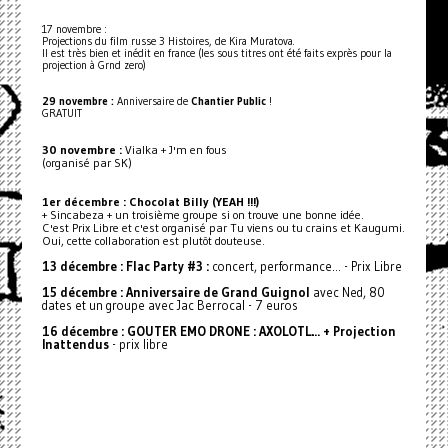
17 novembre :
Projections du film russe 3 Histoires, de Kira Muratova.
Il est très bien et inédit en france (les sous titres ont été faits exprès pour la
projection à Grnd zero)
29 novembre :
Anniversaire de
Chantier Public
!
GRATUIT
30 novembre :
Vialka + J'm en fous
(organisé par SK)
1er décembre : Chocolat Billy (YEAH !!!)
+ Sincabeza + un troisième groupe si on trouve une bonne idée.
C'est Prix Libre et c'est organisé par Tu viens ou tu crains et Kaugumi.
Oui, cette collaboration est plutôt douteuse.
13 décembre : Flac Party #3 :
concert, performance… - Prix Libre
15 décembre : Anniversaire de Grand Guignol
avec Ned, 80
dates et un groupe avec Jac Berrocal - 7 euros
16 décembre : GOUTER EMO DRONE : AXOLOTL… + Projection
Inattendus
- prix libre