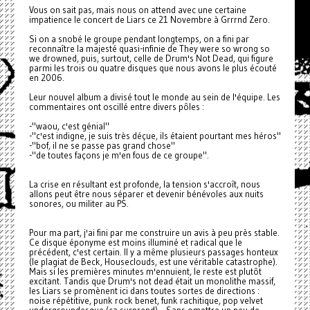
Vous on sait pas, mais nous on attend avec une certaine
impatience le concert de Liars ce 21 Novembre à Grrrnd Zero.
Si on a snobé le groupe pendant longtemps, on a fini par
reconnaître la majesté quasi-infinie de They were so wrong so
we drowned, puis, surtout, celle de Drum's Not Dead, qui figure
parmi les trois ou quatre disques que nous avons le plus écouté
en 2006.
Leur nouvel album a divisé tout le monde au sein de l'équipe. Les
commentaires ont oscillé entre divers pôles :
-"waou, c'est génial"
-"c'est indigne, je suis très déçue, ils étaient pourtant mes héros"
-"bof, il ne se passe pas grand chose"
-"de toutes façons je m'en fous de ce groupe".
La crise en résultant est profonde, la tension s'accroît, nous
allons peut être nous séparer et devenir bénévoles aux nuits
sonores, ou militer au PS.
Pour ma part, j'ai fini par me construire un avis à peu près stable.
Ce disque éponyme est moins illuminé et radical que le
précédent, c'est certain. Il y a même plusieurs passages honteux
(le plagiat de Beck, Houseclouds, est une véritable catastrophe).
Mais si les premières minutes m'ennuient, le reste est plutôt
excitant. Tandis que Drum's not dead était un monolithe massif,
les Liars se promènent ici dans toutes sortes de directions :
noise répétitive, punk rock benet, funk rachitique, pop velvet