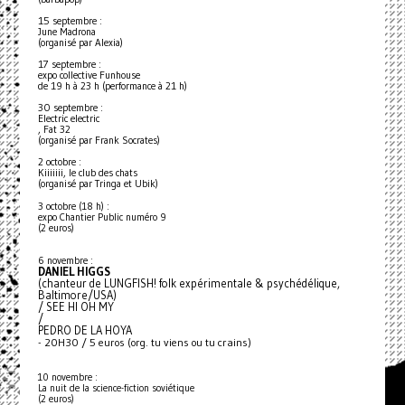
15 septembre :
June Madrona
(organisé par Alexia)
17 septembre :
expo collective Funhouse
de 19 h à 23 h (performance à 21 h)
30 septembre :
Electric electric
, Fat 32
(organisé par Frank Socrates)
2 octobre :
Kiiiiiii, le club des chats
(organisé par Tringa et Ubik)
3 octobre (18 h) :
expo Chantier Public numéro 9
(2 euros)
6 novembre :
DANIEL HIGGS
(chanteur de LUNGFISH! folk expérimentale & psychédélique,
Baltimore/USA)
/ SEE HI OH MY
/
PEDRO DE LA HOYA
- 20H30 / 5 euros (org. tu viens ou tu crains)
10 novembre :
La nuit de la science-fiction soviétique
(2 euros)