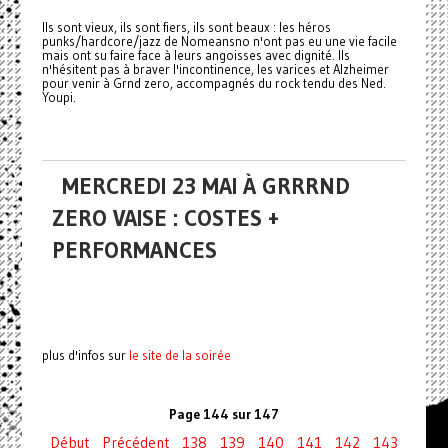
Ils sont vieux, ils sont fiers, ils sont beaux : les héros
punks/hardcore/jazz de Nomeansno n'ont pas eu une vie facile
mais ont su faire face à leurs angoisses avec dignité. Ils
n'hésitent pas à braver l'incontinence, les
varices
et Alzheimer
pour venir à Grnd zero, accompagnés du rock tendu des Ned.
Youpi.
MERCREDI 23 MAI À GRRRND
ZERO VAISE : COSTES +
PERFORMANCES
plus d'infos sur
le site de la soirée
Page 144 sur 147
Début
Précédent
138
139
140
141
142
143