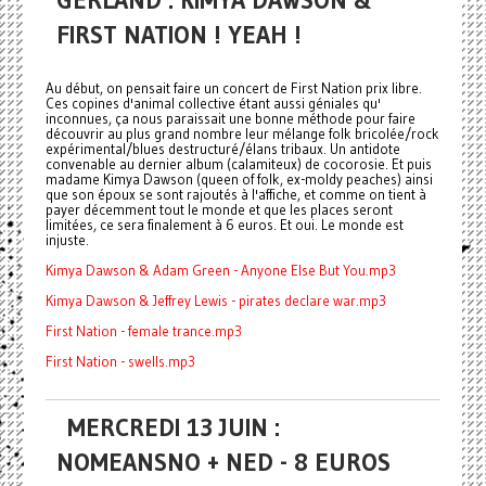
GERLAND : KIMYA DAWSON &
FIRST NATION ! YEAH !
Au début, on pensait faire un concert de First Nation prix libre.
Ces copines d'animal collective étant aussi géniales qu'
inconnues, ça nous paraissait une bonne méthode pour faire
découvrir au plus grand nombre leur mélange folk bricolée/rock
expérimental/blues destructuré/élans tribaux. Un antidote
convenable au dernier album (calamiteux) de cocorosie. Et puis
madame Kimya Dawson (queen of folk, ex-moldy peaches) ainsi
que son époux se sont rajoutés à l'affiche, et comme on tient à
payer décemment tout le monde et que les places seront
limitées, ce sera finalement à 6 euros. Et oui. Le monde est
injuste.
Kimya Dawson & Adam Green - Anyone Else But You.mp3
Kimya Dawson & Jeffrey Lewis - pirates declare war.mp3
First Nation - female trance.mp3
First Nation - swells.mp3
MERCREDI 13 JUIN :
NOMEANSNO + NED - 8 EUROS