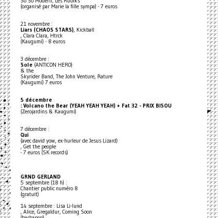
So So Modern, Les Rubiks
(organisé par Marie la fille sympa) - 7 euros
21 novembre :
Liars (CHAOS STARS)
, Kickball
, Clara Clara, Htrck
(Kaugumi) - 8 euros
3 décembre :
Sole
(ANTICON HERO)
& the
Skyrider Band, The John Venture, Rature
(Kaugumi) 7 euros
5 décembre
: Volcano the Bear (YEAH YEAH YEAH) + Fat 32 - PRIX BISOU
(Zerojardins & Kaugumi)
7 décembre :
Qui
(avec david yow, ex-hurleur de Jesus Lizard)
, Get the people
- 7 euros (SK records)
GRND GERLAND
5 septembre (18 h) :
Chantier public numéro 8
(gratuit)
14 septembre : Lisa Li-lund
, Alice, Gregaldur, Coming Soon
(barbapop)