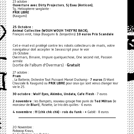
23 octobre :
Ouverture avec Dirty Projectors
,
Sj Esau (Anticon)
,
Tg, Helicopterre sanglante -
PRIX LIBRE
(Kaugumi)
25 Octobre :
Animal Collective (WOUH WOUH THEY'RE BACK),
François virot, Islaja (Kaugumi & Zerojardins)
10 euros Prix Scandale
Cet e-mail est protégé contre les robots collecteurs de mails, votre
navigateur doit accepter le Javascript pour le voir
26 Octobre :
Overmars, Binaire, Impure quelquechose, One second riot, Passion
armée
(sortie de l'album d'Overmars) -
Gratuit
27 octobre :
Pram
, La Batterie, Orchestre Tout Puissant Marcel Duchamp -
7 euros
(S'étant
Chaussée & Kaugumi) ou
PRIX LIBRE
pour ceux qui sont venus changer leur
vie le 25.
30 octobre : Wolf Eyes, Akimbo, Undata, Cafe Flesh
- 7 euros
2 novembre :
les Bampots, nouveau groupe free punk de
Ted Milton
(le
monsieur de
Blurt
), Rosette, Le trio des quilles - 6 euros
4 novembre : !!! (chk chk chk) - rois du funk - +
Gablé - 8 euros
_________________________________________________________________
20 Novembre :
Robocop Kraus,