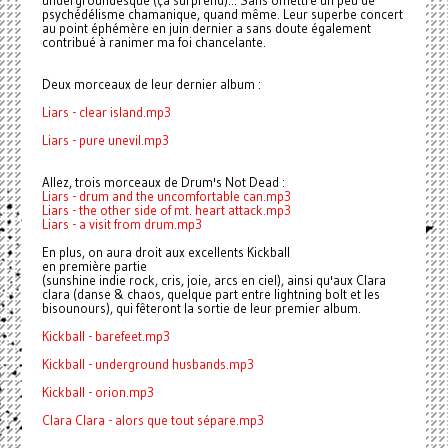
undergroundesque (ça surprend)... Sans omettre un peu de
psychédélisme chamanique, quand même. Leur superbe concert
au point éphémère en juin dernier a sans doute également
contribué à ranimer ma foi chancelante.
Deux morceaux de leur dernier album :
Liars - clear island.mp3
Liars - pure unevil.mp3
Allez, trois morceaux de Drum's Not Dead :
Liars - drum and the uncomfortable can.mp3
Liars - the other side of mt. heart attack.mp3
Liars - a visit from drum.mp3
En plus, on aura droit aux excellents Kickball
en première partie
(sunshine indie rock, cris, joie, arcs en ciel), ainsi qu'aux Clara
clara (danse & chaos, quelque part entre lightning bolt et les
bisounours), qui fêteront la sortie de leur premier album.
Kickball - barefeet.mp3
Kickball - underground husbands.mp3
Kickball - orion.mp3
Clara Clara - alors que tout sépare.mp3