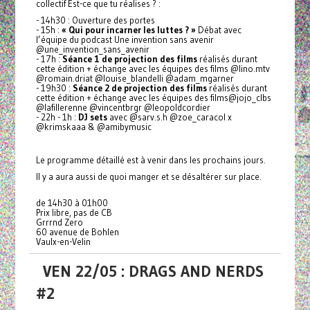
collectif Est-ce que tu réalises ? :
- 14h30 : Ouverture des portes
- 15h :
« Qui pour incarner les luttes ? »
Débat avec
l’équipe du podcast Une invention sans avenir
@une_invention_sans_avenir
- 17h :
Séance 1 de projection des films
réalisés durant
cette édition + échange avec les équipes des films @lino.mtv
@romain.driat @louise_blandelli @adam_mgarner
- 19h30 :
Séance 2 de projection des films
réalisés durant
cette édition + échange avec les équipes des films@jojo_clbs
@lafillerenne @vincentbrgr @leopoldcordier
- 22h - 1h :
DJ sets
avec @sarv.s.h @zoe_caracol x
@krimskaaa & @amibymusic
Le programme détaillé est à venir dans les prochains jours.
Il y a aura aussi de quoi manger et se désaltérer sur place.
de 14h30 à 01h00
Prix libre, pas de CB
Grrrnd Zero
60 avenue de Bohlen
Vaulx-en-Velin
VEN 22/05 : DRAGS AND NERDS
#2