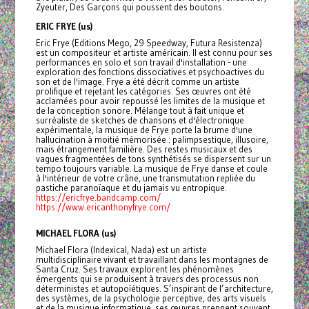
Zyeuter, Des Garçons qui poussent des boutons.
ERIC FRYE (us)
Eric Frye (Editions Mego, 29 Speedway, Futura Resistenza)
est un compositeur et artiste américain. Il est connu pour ses
performances en solo et son travail d'installation - une
exploration des fonctions dissociatives et psychoactives du
son et de l'image. Frye a été décrit comme un artiste
prolifique et rejetant les catégories. Ses œuvres ont été
acclamées pour avoir repoussé les limites de la musique et
de la conception sonore. Mélange tout à fait unique et
surréaliste de sketches de chansons et d'électronique
expérimentale, la musique de Frye porte la brume d'une
hallucination à moitié mémorisée : palimpsestique, illusoire,
mais étrangement familière. Des restes musicaux et des
vagues fragmentées de tons synthétisés se dispersent sur un
tempo toujours variable. La musique de Frye danse et coule
à l'intérieur de votre crâne, une transmutation repliée du
pastiche paranoïaque et du jamais vu entropique.
https://ericfrye.bandcamp.com/
https://www.ericanthonyfrye.com/
MICHAEL FLORA (us)
Michael Flora (Indexical, Nada) est un artiste
multidisciplinaire vivant et travaillant dans les montagnes de
Santa Cruz. Ses travaux explorent les phénomènes
émergents qui se produisent à travers des processus non
déterministes et autopoïétiques. S’inspirant de l’architecture,
des systèmes, de la psychologie perceptive, des arts visuels
et de la musique informatique, ses œuvres prennent souvent