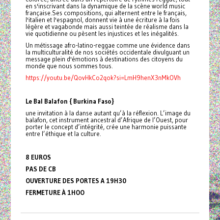
en s'inscrivant dans la dynamique de la scène world music
française.Ses compositions, qui alternent entre le français,
l'italien et l'espagnol, donnent vie à une écriture à la fois
légère et vagabonde mais aussi teintée de réalisme dans la
vie quotidienne ou pèsent les injustices et les inégalités.
Un métissage afro-latino-reggae comme une évidence dans
la multiculturalité de nos sociétés occidentale divulguant un
message plein d'émotions à destinations des citoyens du
monde que nous sommes tous.
https://youtu.be/QovHkCo2qok?si=LmH9henX3nMkOVh
Le Bal Balafon { Burkina Faso}
une invitation à la danse autant qu’à la réflexion. L’image du
balafon, cet instrument ancestral d’Afrique de l’Ouest, pour
porter le concept d’intégrité, crée une harmonie puissante
entre l’éthique et la culture.
8 EUROS
PAS DE CB
OUVERTURE DES PORTES A 19H30
FERMETURE À 1HOO