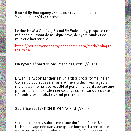
Bound By Endogamy
//musique rave et industrielle,
Synthpunk, EBM // Genève
Le duo basé à Genève, Bound By Endogamy, propose un
mélange puissant de musique rave, de synth-punk et de
musique industrielle.
https://boundbyendogamy.bandcamp.com/track/going-to-
the-mine
Ha kyoon
// percussions, machines, voix // Paris
Erwan Ha Kyoon Larcher est un artiste protéiforme, né en
Corée du Sud et basé à Paris. À travers des lives rageurs
mêlant techno hardcore, EBM et performance, il déploie une
performance musicale intense, physique et sans concession,
où toutes les acrobaties sont permises.
Sacrifice seul
// BOM BOM MACHINE //Paris
C’est une improvisation live d’une durée indéfinie. Une
techno garage née dans une grotte humide. La rencontre
entre un tas de bazar électronique, un fer à souder et un