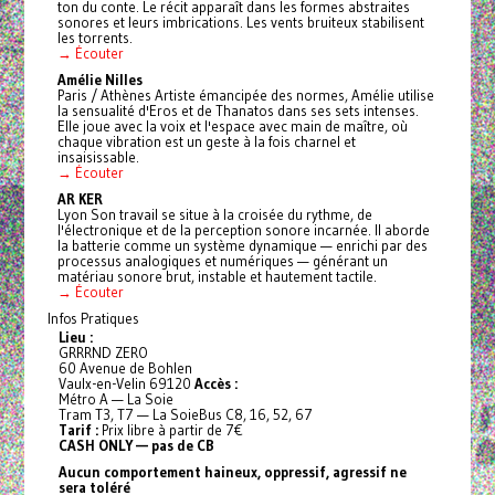
ton du conte. Le récit apparaît dans les formes abstraites
sonores et leurs imbrications. Les vents bruiteux stabilisent
les torrents.
→ Écouter
Amélie Nilles
Paris / Athènes Artiste émancipée des normes, Amélie utilise
la sensualité d'Eros et de Thanatos dans ses sets intenses.
Elle joue avec la voix et l'espace avec main de maître, où
chaque vibration est un geste à la fois charnel et
insaisissable.
→ Écouter
AR KER
Lyon Son travail se situe à la croisée du rythme, de
l'électronique et de la perception sonore incarnée. Il aborde
la batterie comme un système dynamique — enrichi par des
processus analogiques et numériques — générant un
matériau sonore brut, instable et hautement tactile.
→ Écouter
Infos Pratiques
Lieu :
GRRRND ZERO
60 Avenue de Bohlen
Vaulx-en-Velin 69120
Accès :
Métro A — La Soie
Tram T3, T7 — La SoieBus C8, 16, 52, 67
Tarif :
Prix libre à partir de 7€
CASH ONLY — pas de CB
Aucun comportement haineux, oppressif, agressif ne
sera toléré