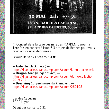
⚔ Concert dans la cave des miracles ⚔ARDENTE pour la
1ère fois en concert à Lyon!!!! 3 projets de Rennes pour vous
ravir vos oreilles déprimées.
Is your life sad ? Listen to BM 🖤
🔸
Ardente
(black metal) —
https://lilastarless.bandcamp.com/album/la-nuit-ternelle-lp
🔸
Dragon Keep
(dungeonsynth) —
https://lilastarless.bandcamp.com/album/demo-collection-
2019-2021
🔸
Dreaming Corpse
(noise, dark ambient) —
https://lilastarless.bandcamp.com/album/260108
Bar des Capucins
69001 Lyon
Début des concerts à 21h