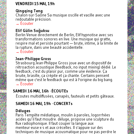
VENDREDI 15 MAI, 19h
Qingqing Teng
Chalon-sur-Saône Sa musique oscille et vacille avec une
redoutable précision.
→ Écouter
Elif Gülin Soğuksu
Berlin Venue directement de Berlin, Elif hypnotise avec ses
transformations sonores en live. Une musique qui gratte,
respire mal et persiste pourtant — brute, intime, à la limite de
la rupture, dans une beauté accidentelle.
→ Écouter
Jean-Philippe Gross
Strasbourg Jean-Philippe Gross joue avec un dispositif de
rétroaction acoustique (feedback, no input mixing) dédié. Le
feedback, c'est du plaisir pur, comme une évidence. Ça
bruite, brasille, ça crépite et ça chante. Certains pensent
même que c'est le feedback qui est à l'origine du big bang.
→ Écouter
SAMEDI 16 MAI, 16h · ÉCOUTEs
Écoutes multidiffusées, canapés, fauteuils et petits gâteaux.
SAMEDI 16 MAI, 19h · CONCERTs
Déluges
Paris Tempête médiatique, moulin à paroles, logorrhées
acides qu’il faut moudre. déluge, propose une sculpture du
flux radiophonique. Il faut couper la langue aux
menteur·euse·x·s et aux crécelles. Il s'appuie sur des
techniques de musique acousmatique pour ne pas perdre le