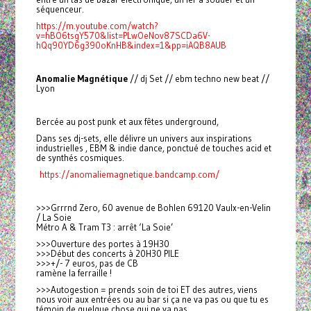
séquenceur.
https://m.youtube.com/watch?
v=hBO6tsgY570&list=PLwOeNov87SCDa6V-
hQq90YD6g390oKnHB&index=1&pp=iAQB8AUB
Anomalie Magnétique
// dj Set // ebm techno new beat //
Lyon
Bercée au post punk et aux fêtes underground,
Dans ses dj-sets, elle délivre un univers aux inspirations
industrielles , EBM & indie dance, ponctué de touches acid et
de synthés cosmiques.
https://anomaliemagnetique.bandcamp.com/
>>>Grrrnd Zero, 60 avenue de Bohlen 69120 Vaulx-en-Velin
/ La Soie
Métro A & Tram T3 : arrêt ‘La Soie’
>>>Ouverture des portes à 19H30
>>>Début des concerts à 20H30 PILE
>>>+/- 7 euros, pas de CB
ramène la ferraille !
>>>Autogestion = prends soin de toi ET des autres, viens
nous voir aux entrées ou au bar si ça ne va pas ou que tu es
témoin de quelque chose qui ne va pas.