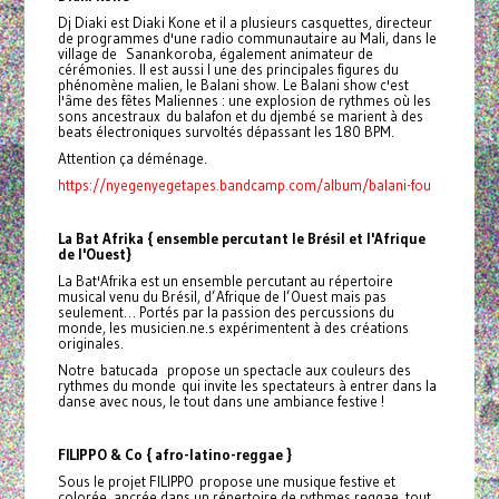
Dj Diaki est Diaki Kone et il a plusieurs casquettes, directeur
de programmes d'une radio communautaire au Mali, dans le
village de Sanankoroba, également animateur de
cérémonies. Il est aussi l une des principales figures du
phénomène malien, le Balani show. Le Balani show c'est
l'âme des fêtes Maliennes : une explosion de rythmes où les
sons ancestraux du balafon et du djembé se marient à des
beats électroniques survoltés dépassant les 180 BPM.
Attention ça déménage.
https://nyegenyegetapes.bandcamp.com/album/balani-fou
La Bat Afrika { ensemble percutant le Brésil et l'Afrique
de l'Ouest}
La Bat'Afrika est un ensemble percutant au répertoire
musical venu du Brésil, d’Afrique de l’Ouest mais pas
seulement… Portés par la passion des percussions du
monde, les musicien.ne.s expérimentent à des créations
originales.
Notre batucada propose un spectacle aux couleurs des
rythmes du monde qui invite les spectateurs à entrer dans la
danse avec nous, le tout dans une ambiance festive !
FILIPPO & Co {
afro-latino-reggae }
Sous le projet FILIPPO
propose une musique festive et
colorée, ancrée dans un répertoire de rythmes reggae, tout