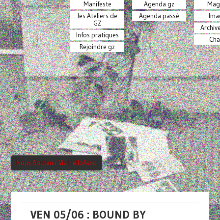
Manifeste
Agenda gz
Mag
les Ateliers de
Agenda passé
Ima
GZ
Archiv
Infos pratiques
Cha
Rejoindre gz
Nous Soutenir Via HelloAsso
VEN 05/06 : BOUND BY