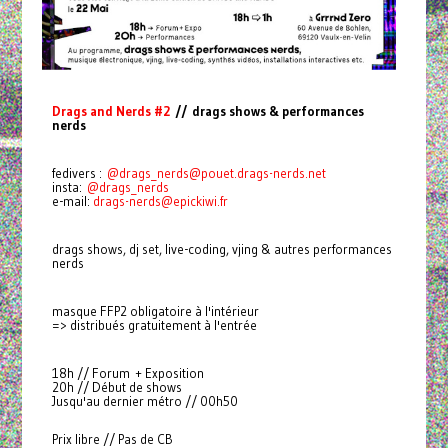
Drags and Nerds #2
// drags shows & performances
nerds
fedivers :
@
drags_nerds@pouet.drags-nerds.net
insta:
@drags_nerds
e-mail:
drags-nerds@epickiwi.fr
drags shows, dj set, live-coding, vjing & autres performances
nerds
masque FFP2 obligatoire à l'intérieur
=> distribués gratuitement à l'entrée
18h // Forum + Exposition
20h // Début de shows
Jusqu'au dernier métro // 00h50
Prix libre // Pas de CB