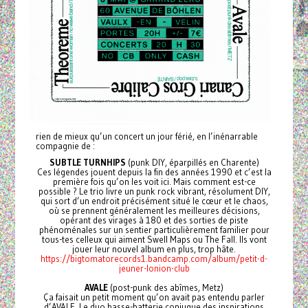
rien de mieux qu’un concert un jour férié, en l’inénarrable
compagnie de :
SUBTLE TURNHIPS
(punk DIY, éparpillés en Charente)
Ces légendes jouent depuis la fin des années 1990 et c’est la
première fois qu’on les voit ici. Mais comment est-ce
possible ? Le trio livre un punk rock vibrant, résolument DIY,
qui sort d’un endroit précisément situé le cœur et le chaos,
où se prennent généralement les meilleures décisions,
opérant des virages à 180 et des sorties de piste
phénoménales sur un sentier particulièrement familier pour
tous-tes celleux qui aiment Swell Maps ou The Fall. Ils vont
jouer leur nouvel album en plus, trop hâte.
https://bigtomatorecords1.bandcamp.com/album/petit-d-
jeuner-lonion-club
AVALE
(post-punk des abîmes, Metz)
Ça faisait un petit moment qu’on avait pas entendu parler
d’AVALE. Le duo basse-batterie conjugue des inspirations