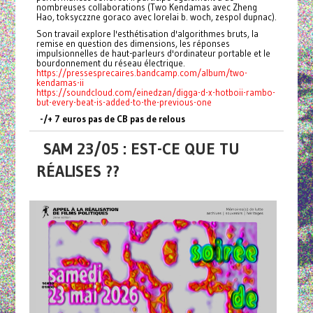
nombreuses collaborations (Two Kendamas avec Zheng
Hao, toksyczzne goraco avec lorelai b. woch, zespol dupnac).
Son travail explore l'esthétisation d'algorithmes bruts, la
remise en question des dimensions, les réponses
impulsionnelles de haut-parleurs d'ordinateur portable et le
bourdonnement du réseau électrique.
https://pressesprecaires.bandcamp.com/album/two-
kendamas-ii
https://soundcloud.com/einedzan/digga-d-x-hotboii-rambo-
but-every-beat-is-added-to-the-previous-one
-/+ 7 euros pas de CB pas de relous
SAM 23/05 : EST-CE QUE TU
RÉALISES ??