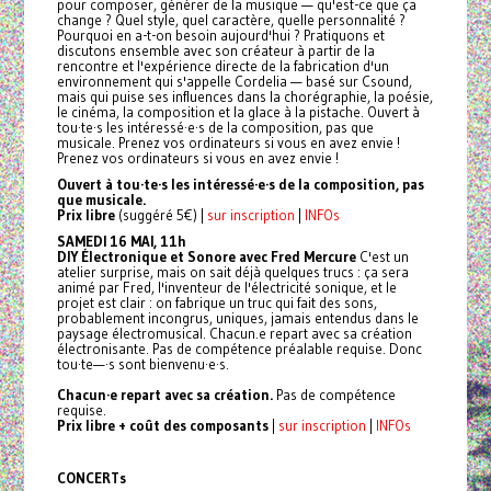
pour composer, générer de la musique — qu'est-ce que ça
change ? Quel style, quel caractère, quelle personnalité ?
Pourquoi en a-t-on besoin aujourd'hui ? Pratiquons et
discutons ensemble avec son créateur à partir de la
rencontre et l'expérience directe de la fabrication d'un
environnement qui s'appelle Cordelia — basé sur Csound,
mais qui puise ses influences dans la chorégraphie, la poésie,
le cinéma, la composition et la glace à la pistache. Ouvert à
tou·te·s les intéressé·e·s de la composition, pas que
musicale. Prenez vos ordinateurs si vous en avez envie !
Prenez vos ordinateurs si vous en avez envie !
Ouvert à tou·te·s les intéressé·e·s de la composition, pas
que musicale.
Prix libre
(suggéré 5€) |
sur inscription
|
INFOs
SAMEDI 16 MAI, 11h
DIY Électronique et Sonore avec Fred Mercure
C'est un
atelier surprise, mais on sait déjà quelques trucs : ça sera
animé par Fred, l'inventeur de l'électricité sonique, et le
projet est clair : on fabrique un truc qui fait des sons,
probablement incongrus, uniques, jamais entendus dans le
paysage électromusical. Chacun.e repart avec sa création
électronisante. Pas de compétence préalable requise. Donc
tou·te—·s sont bienvenu·e·s.
Chacun·e repart avec sa création.
Pas de compétence
requise.
Prix libre + coût des composants
|
sur inscription
|
INFOs
CONCERTs