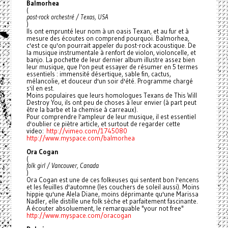
Balmorhea
(
post-rock orchestré / Texas, USA
)
Ils ont emprunté leur nom à un oasis Texan, et au fur et à
mesure des écoutes on comprend pourquoi. Balmorhea,
c'est ce qu'on pourrait appeler du post-rock acoustique. De
la musique instrumentale à renfort de violon, violoncelle, et
banjo. La pochette de leur dernier album illustre assez bien
leur musique, que l'on peut essayer de résumer en 5 termes
essentiels : immensité désertique, sable fin, cactus,
mélancolie, et douceur d'un soir d'été. Programme chargé
s'il en est.
Moins populaires que leurs homologues Texans de This Will
Destroy You, ils ont peu de choses à leur envier (à part peut
être la barbe et la chemise à carreaux).
Pour comprendre l'ampleur de leur musique, il est essentiel
d'oublier ce piètre article, et surtout de regarder cette
video:
http://vimeo.com/1745080
http://www.myspace.com/
balmorhea
Ora Cogan
(
folk girl / Vancouver, Canada
)
Ora Cogan est une de ces folkeuses qui sentent bon l'encens
et les feuilles d'automne (les couchers de soleil aussi). Moins
hippie qu'une Alela Diane, moins déprimante qu'une Marissa
Nadler, elle distille une folk sèche et parfaitement fascinante.
A écouter absoluement, le remarquable "your not free"
http://www.myspace.com/
oracogan