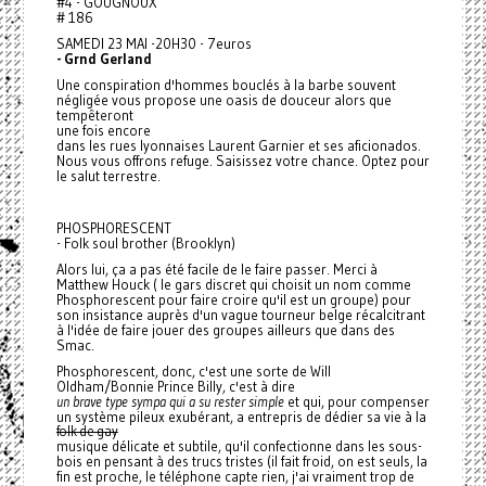
#4 - GOUGNOUX
# 186
SAMEDI 23 MAI -20H30 - 7euros
- Grnd Gerland
Une conspiration d'hommes bouclés à la barbe souvent
négligée vous propose une oasis de douceur alors que
tempêteront
une fois encore
dans les rues lyonnaises Laurent Garnier et ses aficionados.
Nous vous offrons refuge. Saisissez votre chance. Optez pour
le salut terrestre.
PHOSPHORESCENT
- Folk soul brother (Brooklyn)
Alors lui, ça a pas été facile de le faire passer. Merci à
Matthew Houck ( le gars discret qui choisit un nom comme
Phosphorescent pour faire croire qu'il est un groupe) pour
son insistance auprès d'un vague tourneur belge récalcitrant
à l'idée de faire jouer des groupes ailleurs que dans des
Smac.
Phosphorescent, donc, c'est une sorte de Will
Oldham/Bonnie Prince Billy, c'est à dire
un brave type sympa qui a su rester simple
et qui, pour compenser
un système pileux exubérant, a entrepris de dédier sa vie à la
folk de gay
musique délicate et subtile, qu'il confectionne dans les sous-
bois en pensant à des trucs tristes (il fait froid, on est seuls, la
fin est proche, le téléphone capte rien, j'ai vraiment trop de