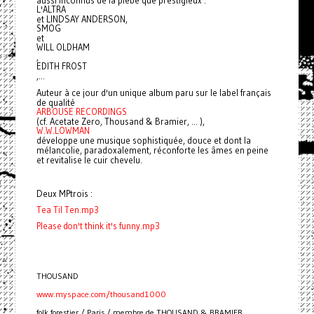
aussi inconnus de la plèbe que prestigieux :
L'ALTRA
et LINDSAY ANDERSON,
SMOG
et
WILL OLDHAM
,
EDITH FROST
,...
Auteur à ce jour d'un unique album paru sur le label français
de qualité
ARBOUSE RECORDINGS
(cf. Acetate Zero, Thousand & Bramier, ... ),
W.W.LOWMAN
développe une musique sophistiquée, douce et dont la
mélancolie, paradoxalement, réconforte les âmes en peine
et revitalise le cuir chevelu.
Deux MPtrois :
Tea Til Ten.mp3
Please don't think it's funny.mp3
THOUSAND
www.myspace.com/thousand1000
folk forestier / Paris / membre de THOUSAND & BRAMIER