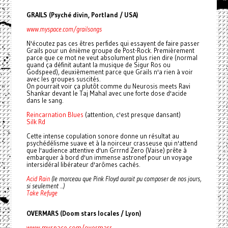
GRAILS (Psyché divin, Portland / USA)
www.myspace.com/grailsongs
N'écoutez pas ces êtres perfides qui essayent de faire passer
Grails pour un énième groupe de Post-Rock. Premièrement
parce que ce mot ne veut absolument plus rien dire (normal
quand ça définit autant la musique de Sigur Ros ou
Godspeed), deuxièmement parce que Grails n'a rien à voir
avec les groupes suscités.
On pourrait voir ça plutôt comme du Neurosis meets Ravi
Shankar devant le Taj Mahal avec une forte dose d'acide
dans le sang.
Reincarnation Blues
(attention, c'est presque dansant)
Silk Rd
Cette intense copulation sonore donne un résultat au
psychédélisme suave et à la noirceur crasseuse qui n'attend
que l'audience attentive d'un Grrrnd Zero (Vaise) prête à
embarquer à bord d'un immense astronef pour un voyage
intersidéral libérateur d'arômes cachés.
Acid Rain
(le morceau que Pink Floyd aurait pu composer de nos jours,
si seulement ...)
Take Refuge
OVERMARS (Doom stars locales / Lyon)
www.myspace.com/overmars