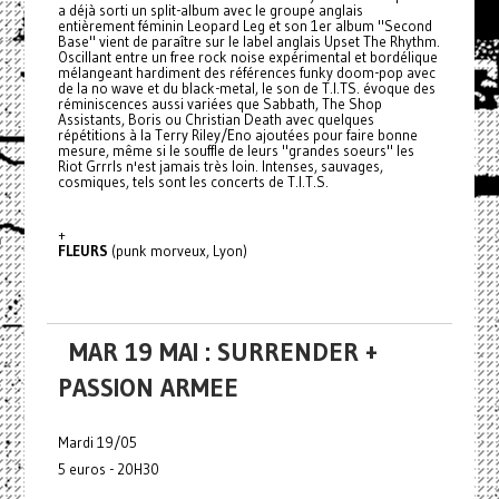
a déjà sorti un split-album avec le groupe anglais
entièrement féminin Leopard Leg et son 1er album "Second
Base" vient de paraître sur le label anglais Upset The Rhythm.
Oscillant entre un free rock noise expérimental et bordélique
mélangeant hardiment des références funky doom-pop avec
de la no wave et du black-metal, le son de T.I.TS. évoque des
réminiscences aussi variées que Sabbath, The Shop
Assistants, Boris ou Christian Death avec quelques
répétitions à la Terry Riley/Eno ajoutées pour faire bonne
mesure, même si le souffle de leurs "grandes soeurs" les
Riot Grrrls n'est jamais très loin. Intenses, sauvages,
cosmiques, tels sont les concerts de T.I.T.S.
+
FLEURS
(punk morveux, Lyon)
MAR 19 MAI : SURRENDER +
PASSION ARMEE
Mardi 19/05
5 euros - 20H30