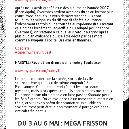
Après nous avoir gratifié d'un des albums de l'année 2007
(Born Again), Overmars revient avec des titres au format plus
court, avec lesquels ils vous démontreront qu'ils sont
toujours les seigneurs du riff massif répété à outrance.
Fraichement rentrés d'une tournée européenne (frais n'étant
cela dit pas forcément l'adjectif le plus adapté pour décrire
Overmars), on s'attend à ce que leur retour au grnd après
plus d'un an d'absence puisse être décrit par des mots
comme Ravageur, Pilosité, Drakkar en flammes.
Obsolete
A Spermwhale's Quest
HABSYLL (Révelation drone de l'année / Toulouse)
www.myspace.com/habsyll
Les petits outsiders de la soirée, sortis de la ville
schizophrène qui a tout de même engendré Zebda et
Programme. On a rien entendu à part les morceaux sur
myspace, mais alors qu'est-ce qu'ils sont bien ces morceaux.
Du drone-doom ultra noise à en faire passer Khanate pour
les Foo Figthers. On va avoir droit à un massage d'intestin en
règle, et si tu avais prévu de commettre un suicide en
société, c'est peut-être le bon moment. A part ça ces gens
ont l'air très gentils.
DU 3 AU 6 MAI : MÉGA FRISSON