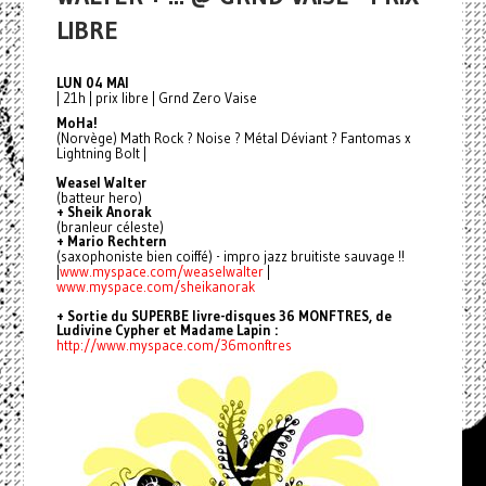
LIBRE
LUN 04 MAI
| 21h | prix libre | Grnd Zero Vaise
MoHa!
(Norvège) Math Rock ? Noise ? Métal Déviant ? Fantomas x
Lightning Bolt |
Weasel Walter
(batteur hero)
+ Sheik Anorak
(branleur céleste)
+ Mario Rechtern
(saxophoniste bien coiffé) - impro jazz bruitiste sauvage !!
|
www.myspace.com/weaselwalter
|
www.myspace.com/sheikanorak
+ Sortie du SUPERBE livre-disques 36 MONFTRES, de
Ludivine Cypher et Madame Lapin :
http://www.myspace.com/36monftres