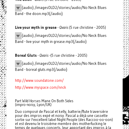
{audio}./imagesOLD2/stories/audio/No Neck Blues
Band - the doon.mp3{/audio}
Live your myth in grease
-
Qvaris
(5 rue christine - 2005)
{audio}./imagesOLD2/stories/audio/No Neck Blues
Band - live your myth in grease.mp3{/audio}
Boreal Gluts
-
Qvaris
-(5 rue christine - 2005)
{audio}./imagesOLD2/stories/audio/No Neck Blues
Band - boreal gluts.mp3{/audio}
http://www.soundatone.com/
http://www.myspace.com/nnck
Part Wild Horses Mane On Both Sides
(impro-noisy, Lyon/UK)
Duo composé de Pascal et kelly, batterie/flute traversière
pour des impros expé et noisy. Pascal a déjà une cassette
sortie sur l'excellent label Night People (des Raccoo-oo-oon)
et est devenu le troisième membre des motherfucking le
temps de quelques concerts, leur apportant des impros à la