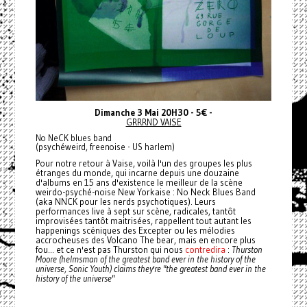
Dimanche 3 Mai 20H30 - 5€ -
GRRRND VAISE
No NeCK blues band
(psychéweird, freenoise - US harlem)
Pour notre retour à Vaise, voilà l'un des groupes les plus
étranges du monde, qui incarne depuis une douzaine
d'albums en 15 ans d'existence le meilleur de la scène
weirdo-psyché-noise New Yorkaise :
No Neck Blues Band
(aka NNCK pour les nerds psychotiques). Leurs
performances live à sept sur scène, radicales, tantôt
improvisées tantôt maitrisées, rappellent tout autant les
happenings scéniques des Excepter ou les mélodies
accrocheuses des Volcano The bear, mais en encore plus
fou... et ce n'est pas Thurston qui nous
contredira
:
Thurston
Moore (helmsman of the greatest band ever in the history of the
universe, Sonic Youth) claims they're "the greatest band ever in the
history of the universe"