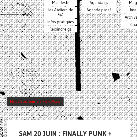
Manifeste
Agenda gz
Mag
les Ateliers de
Agenda passé
Ima
GZ
Archiv
Infos pratiques
Cha
Rejoindre gz
Nous Soutenir Via HelloAsso
SAM 20 JUIN : FINALLY PUNK +