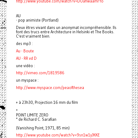
http://www.youtube.com/watch?v=DOahwaamrYo
AU
- pop animiste (Portland)
Deux êtres vivant dans un anonymat incompréhensible. Ils
font des trucs entre Architecture in Helsinki et The Books.
C'est vraiment bien.
des mp3 :
Au - Boute
AU - RR vd D
une vidéo :
http://vimeo.com/1819586
un myspace :
http://www.myspace.com/peaofthesea
+ à 23h30, Projection 16 mm du film
"
POINT LIMITE ZERO
" de Richard C. Sarafian
(Vanishing Point, 1971, 85 min)
http://www.youtube.com/watch?v=9sn1w1yJKKE