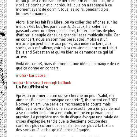
Ils ont joué à Grnd l'année dernière. On était dix huit, on a
vibré de bonheur et d'incrédulité, puis on a repensé à ce
moment avant de dormir, tous les soirs, pendant trois
bonnes semaines.
Alors là on les fait Prix Libre, on va coller des affiches sur les
métros/les bus/les panneaux Jc Decaux, harceler les
passants avec nos flyers, enfin bref, tenter une fois de plus
d'attirer le peuple dans une grande liesse multiculturelle. Car
en concert, nous en sommes persuadés, Moha est un
miracle qui peut plaire aux punks, aux indie rockers, aux
snobs, aux métalleux, voire à ta cousine qui porte un t-shirt
Belle and Sebastian et qui va bien se demander ce qui lui
arrive.
Voilà deux mp3, mais ils donnent une idée bien maigre de ce
que ça donne en concert:
moha - karibcore
moha - too smart enough to think
Un Peu d'Histoire
Après un premier album qui se cherche un peu ("salut, on
aime les Ruins et la musique concrète"), ils sortent en 2007
Norwegianism, une série de morceaux très courts mais
difficiles à suivre. Après une seule écoute, on a un peu de mal
à se rappeler ce qu’on a entendu, même en prenant trois
nurofen. La première moitié du disque évoque une rafale de
crises d’épilepsie, tandis que la deuxième occupe des
contrées plus cotonneuses et s’intéresse plus à la texture
des sons qu’à la charge d’énergie dégagée.