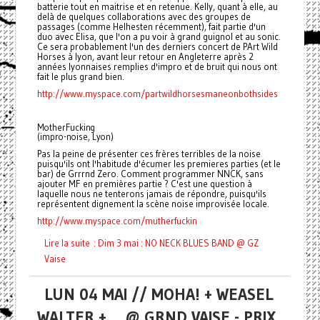
batterie tout en maitrise et en retenue. Kelly, quant à elle, au
delà de quelques collaborations avec des groupes de
passages (comme Helhesten récemment), fait partie d'un
duo avec Elisa, que l'on a pu voir à grand guignol et au sonic.
Ce sera probablement l'un des derniers concert de PArt Wild
Horses à lyon, avant leur retour en Angleterre après 2
années lyonnaises remplies d'impro et de bruit qui nous ont
fait le plus grand bien.
http://www.myspace.com/partwildhorsesmaneonbothsides
MotherFucking
(impro-noise, Lyon)
Pas la peine de présenter ces frères terribles de la noise
puisqu'ils ont l'habitude d'écumer les premieres parties (et le
bar) de Grrrnd Zero. Comment programmer NNCK, sans
ajouter MF en premières partie ? C'est une question à
laquelle nous ne tenterons jamais de répondre, puisqu'ils
représentent dignement la scène noise improvisée locale.
http://www.myspace.com/mutherfuckin
Lire la suite : Dim 3 mai : NO NECK BLUES BAND @ GZ
Vaise
LUN 04 MAI // MOHA! + WEASEL
WALTER + ... @ GRND VAISE - PRIX