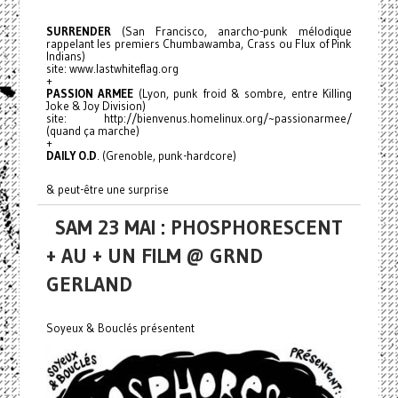
SURRENDER
(San Francisco, anarcho-punk mélodique
rappelant les premiers Chumbawamba, Crass ou Flux of Pink
Indians)
site: www.lastwhiteflag.org
+
PASSION ARMEE
(Lyon, punk froid & sombre, entre Killing
Joke & Joy Division)
site: http://bienvenus.homelinux.org/~passionarmee/
(quand ça marche)
+
DAILY O.D
. (Grenoble, punk-hardcore)
& peut-être une surprise
SAM 23 MAI : PHOSPHORESCENT
+ AU + UN FILM @ GRND
GERLAND
Soyeux & Bouclés présentent