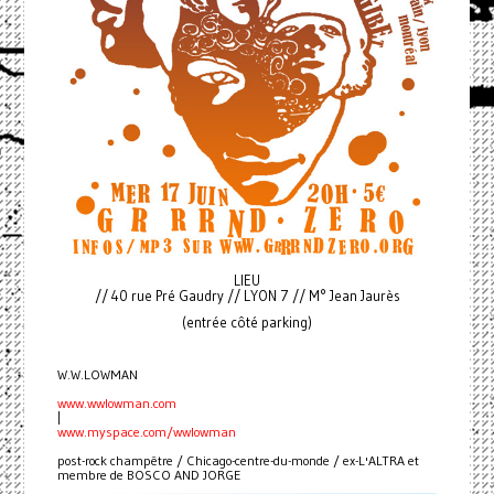
LIEU
// 40 rue Pré Gaudry // LYON 7 // M° Jean Jaurès
(entrée côté parking)
W.W.LOWMAN
www.wwlowman.com
|
www.myspace.com/wwlowman
post-rock champêtre / Chicago-centre-du-monde / ex-L'ALTRA et
membre de BOSCO AND JORGE