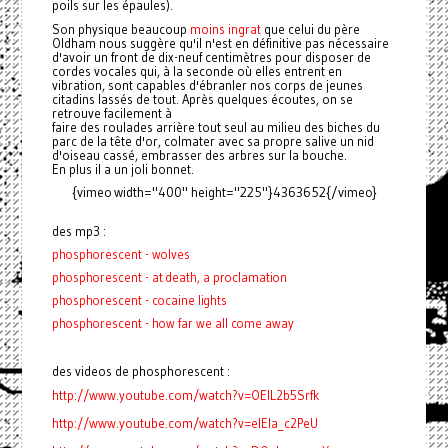
poils sur les épaules).
Son physique beaucoup
moins ingrat
que celui du père
Oldham nous suggère qu'il n'est en définitive pas nécessaire
d'avoir un front de dix-neuf centimètres pour disposer de
cordes vocales qui, à la seconde où elles entrent en
vibration, sont capables d'ébranler nos corps de jeunes
citadins lassés de tout. Après quelques écoutes, on se
retrouve facilement à
faire des roulades arrière tout seul au milieu des biches du
parc de la tête d'or, colmater avec sa propre salive un nid
d'oiseau cassé, embrasser des arbres sur la bouche.
En plus il a un joli bonnet.
{vimeo width="400" height="225"}4363652{/vimeo}
des mp3 :
phosphorescent - wolves
phosphorescent - at death, a proclamation
phosphorescent - cocaine lights
phosphorescent - how far we all come away
des videos de phosphorescent :
http://www.youtube.com/watch?v=OElL2b5Srfk
http://www.youtube.com/watch?v=eIEIa_c2PeU