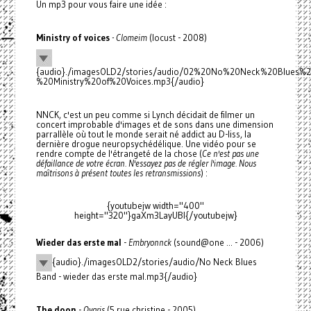
Un mp3 pour vous faire une idée :
Ministry of voices
- Clomeim
(locust - 2008)
{audio}./imagesOLD2/stories/audio/02%20No%20Neck%20Blues%
%20Ministry%20of%20Voices.mp3{/audio}
NNCK, c'est un peu comme si Lynch décidait de filmer un
concert improbable d'images et de sons dans une dimension
parrallèle où tout le monde serait né addict au D-liss, la
dernière drogue neuropsychédélique. Une vidéo pour se
rendre compte de l'étrangeté de la chose (
Ce n'est pas une
défaillance de votre écran. N'essayez pas de régler l'image. Nous
maîtrisons à présent toutes les retransmissions
) :
{youtubejw width="400"
height="320"}gaXm3LayUBI{/youtubejw}
Wieder das erste mal
-
Embryonnck
(sound@one ... - 2006)
{audio}./imagesOLD2/stories/audio/No Neck Blues
Band - wieder das erste mal.mp3{/audio}
The doon
-
Qvaris
(5 rue christine - 2005)