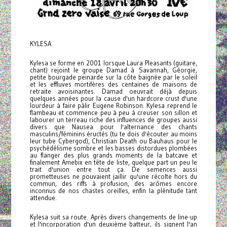
KYLESA
Kylesa se forme en 2001 lorsque Laura Pleasants (guitare,
chant) rejoint le groupe Damad à Savannah, Géorgie,
petite bourgade peinarde sur la côte baignée par le soleil
et les effluves mortifères des centaines de maisons de
retraite avoisinantes. Damad oeuvrait déjà depuis
quelques années pour la cause d'un hardcore crust d'une
lourdeur à faire pâlir Eugene Robinson. Kylesa reprend le
flambeau et commence peu à peu à creuser son sillon et
labourer un terreau riche des influences de groupes aussi
divers que Nausea pour l'alternance des chants
masculins/féminins éructés (tu te dois d'écouter au moins
leur tube Cybergod), Christian Death ou Bauhaus pour le
psychédélisme sombre et les basses distordues plombées
au flanger des plus grands moments de la batcave et
finalement Amebix en tête de liste, quelque part un peu le
trait d'union entre tout ça. De semences aussi
prometteuses ne pouvaient jaillir qu'une récolte hors du
commun, des riffs à profusion, des arômes encore
inconnus de nos chastes oreilles, enfin la plénitude tant
attendue.
Kylesa suit sa route. Après divers changements de line-up
et l'incorporation d'un deuxième batteur, ils signent l'an