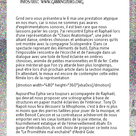
Grnd zero vous présentera le 6 mai une prestation atypique
en nos murs, car si nous ne sommes pas avares
d'expérimentations sonores, il est bien rare que nous
laissions parler les corps. J'ai rencontré Ephia et Raphaël lors
d'une représentation de "Chaos Anatomique", une pièce
alliant danse, ombres chinoises et ambiances sonores qu'ils
ont montée avec la compagnie Scolopendre. Dans ce
spectacle reprenant des éléments de butô, Ephia mime
l'impossible rencontre de l'écorché et de l'aveugle dans un
dialogue avec une toile de fond éclairée en ombres
chinoises, animée de petites marionnettes en fil de fer. Cette
pièce mériterait que l'on s'y attarde bien plus longtemps,
peut-être lors d'un prochain article dans la section magazine.
En attendant, le mieux est encore de contempler cette vidéo
filmée lors de la représentation :
{dmotion width="480" height="360"}xba0xs{/dmotion}
Aujourd'hui Ephia sera toujours accompagnée de Raphaël,
qui devrait nous proposer une scénographie à base de
structures en papier maché éclairées de l'intérieur. Tony Di
Napoli nous fera découvrir la lithophonie, c'est à dire ni plus
ni moins que des pierres taillées pour jouer de la musique, et
enfin Benoit Cancoin et sa contrebasse achèveront de nous
emporter vers les cieux lointains de la joie intense, du
fourmillement extatique et de l'émerveillement ébahi. En
guise d'introduction, ils ont choisi de proposer ce texte issu
de "Le Prométhée mal enchaîné" d'André Gide: