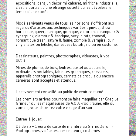
expositions, dans un décor mi-cabaret, mi-friche industrielle,
c’est le portrait d’une étrange société qui se dévoilera le
temps d’une soirée.
Modèles vivants venus de tous les horizons s’offriront aux
regards d'artistes aux techniques variées : pin-up, show
burlesque, queer, baroque, gothique, victorien, steampunk &
cyberpunk, glamour & érotique, sexy, pirate, travesti,
romantique trash, satyre & faune, zombie & vampire, cuir
vinyle latex ou fétiche, danseuses butoh ; nu ou en costume.
Dessinateurs, peintres, photographes, vidéastes, à vos
outils !
Mines de plomb, de bois, feutres, pastel ou aquarelle,
ordinateurs portables, tablettes graphiques, chevalets,
appareils photographiques, carnets de croquis ou encore
caméras sont acceptés et attendus.
Il est vivement conseillé au public de venir costumé.
Les premiers arrivés pourront se faire maquiller par Greg Le
Grimeur ou les maquilleuses de A.O.A Prod : faune, elfe ou
zombie, vous choisirez votre visage d’un soir.
Entrée à jouer:
Dé de six + 1 euro de carte de membre au Grrrnd Zero =>
Photographes, vidéastes, dessinateurs, costumés