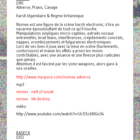
(UK)
Adverse, Praxis, Cavage
harsh légendaire & flegme britannique.
Nomex est une figure de la scène harsh electronic, il tire un
vacarme époustouflant de tout ce qu’il touche.
Manipulations vinyliques micro-captées, extraits vocaux
entremêlés, bruit blanc, interférences, crépitements concrets,
nappes, vrombissements et fulgurances électroniques.
Lors de ses lives il joue avec la mise en scène (hurlements,
contorsions) et manie les effets a priori les moins
contrôlables, avec une aisance et une finesse plus radicales
que jamais.
Attention il est fasciné par les sonic weapons, alors gare à
vos oreilles.
http://www.myspace.com/nomex.
adverse
mp3 :
nomex - nett of sound
nomex - life destroy
vidéo :
http://www.youtube.com/watch?v=UcSSc6NGn34
BASECK
(US)