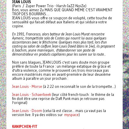
JEAN LOUIS
(Paris / Zuper Power Trio - Harsh-JaZZ-NoiZe)
Bon, vous aimez Zu MAIS QUE QUAND MÊME C'EST VRAIMENT
TROP DES BOURRINS…
JEAN LOUIS vous offre ce soupçon de volupté, cette touche de
sensualité qui faisait défaut aux Italiens et qui séduira votre
copine.
En 1991, Francesco, alors batteur de Jean-Louis Murat rencontre
Aymeric, trompettiste solo de Costes qui nourrit lui aussi quelques
accointances avec le fétichisme. Quelques mois plus tard, lors d'un
casting au salon de coiffure Jean-Louis David (dans le 14e), ils proposent
à Joachim, jeune mannequin, d'abandonner son poste de
démonstrateur en produits capillaires pour les suivre sur la route...
Non sans blagues, JEAN LOUIS c'est sans doute mon groupe
préféré de toute la France : un mélange extatique de grâce et
d'ultra violence, comme le prouvent ces trois morceaux pas
encore mastérisés mais en avant-première de leur deuxième
album à paraître un jour prochain :
Jean Louis - Morse
(à 2:22 on reconnaît le son de la trompette...)
Jean Louis - Schaerbeek
(leur côté french-touch : le thème de la
fin doit être une reprise de Daft Punk mais je retrouve pas
l'original)
Jean Louis - Doom
(celui là est classe... mais ça vaut pas la
version live. Il ya des vidéos sur
myspace
)
KANIPCHEN-FIT