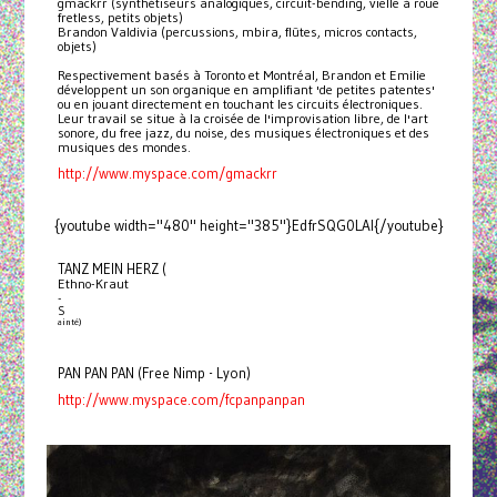
gmackrr (synthétiseurs analogiques, circuit-bending, vielle à roue
fretless, petits objets)
Brandon Valdivia (percussions, mbira, flûtes, micros contacts,
objets)
Respectivement basés à Toronto et Montréal, Brandon et Emilie
développent un son organique en amplifiant 'de petites patentes'
ou en jouant directement en touchant les circuits électroniques.
Leur travail se situe à la croisée de l'improvisation libre, de l'art
sonore, du free jazz, du noise, des musiques électroniques et des
musiques des mondes.
http://www.myspace.com/gmackrr
{youtube width="480" height="385"}EdfrSQG0LAI{/youtube}
TANZ MEIN HERZ (
Ethno-Kraut
-
S
ainté)
PAN PAN PAN (Free Nimp - Lyon)
http://www.myspace.com/fcpanpanpan