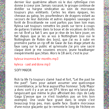
dernier leur quatrième album où le duo rythmique s'en
donne à coeur joie. Jamais rassasié, le groupe continue de
distiller sa hargne vindicative au sein de morceaux
toujours plus entêtants. Certes les élans épiques, les
chevaux au galop, les pourfendeurs de dragons volant au
secours de leur dulcinée et autres équipées sauvages en
forêt de Brocéliande ne sont parfois pas bien loin mais
Kylesa sait toujours remettre les pieds sur terre à coups
de guitares traînées dans la boue et de vocalises de trolls
en rut. Bref ça fait 5 ans que je rêve de les faire jouer, en
fait depuis que je les ai vus à Nottingham (oui oui le
Nottingham de Robin des bois), que j'ai eu à subir en
première partie un rip-off de Gwar de bas étage jetant du
faux sang sur le public et qu'ensuite j'ai pris une sacré
claque dont je me souviens encore, jeune headbanger
inexpérimenté que j'étais. Alors le 18 avril, c'est le jour.
kylesa-insomnia for months.mp3
kylesa - said and done.mp3
SOFY MAJOR
Rick ta life l'a toujours clamé haut et fort, "Let the past be
the past". Sans pour autant assumer une quelconque
ressemblance, je lui ferai aujourd'hui honneur. Sofy Major
a donc sorti il y a un an un EP 4 titres qui m'a laissé plus
languissant que même le plus affriolant des clips de Lady
Gaga (j’avoue que ce n’est toutefois pas un très bon
exemple). Une seule face gravé dans le vinyle c’est
beaucoup trop peu, mais quelle face. Quatre morceaux
d'une noise glaçante qui te remonte le long de l'échine en