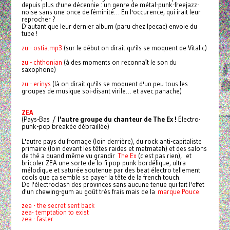
depuis plus d'une décennie : un genre de métal-punk-freejazz-
noise sans une once de féminité… En l'occurence, qui irait leur
reprocher ?
D'autant que leur dernier album (paru chez Ipecac) envoie du
tube !
zu - ostia.mp3
(sur le début on dirait qu'ils se moquent de Vitalic)
zu - chthonian
(à des moments on reconnaît le son du
saxophone)
zu - erinys
(là on dirait qu'ils se moquent d'un peu tous les
groupes de musique soi-disant virile… et avec panache)
ZEA
(Pays-Bas /
l'autre groupe du chanteur de The Ex !
Électro-
punk-pop breakée débraillée)
L'autre pays du fromage (loin derrière), du rock anti-capitaliste
primaire (loin devant les têtes raides et matmatah) et des salons
de thé a quand même vu grandir
The Ex
(c'est pas rien), et
bricoler ZEA une sorte de lo-fi pop-punk bordélique, ultra
mélodique et saturée soutenue par des beat électro tellement
cools que ça semble se payer la tête de la french touch.
De l'électroclash des provinces sans aucune tenue qui fait l'effet
d'un chewing-gum au goût très frais mais de la
marque Pouce
.
zea - the secret sent back
zea- temptation to exist
zea - faster