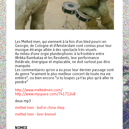
Les Melted men, qui viennent à la fois d'un bled pourri en
Georgie, de Cologne et d'Amsterdam sont connus pour leur
musique étrange alliée à des spectacle très visuels.
Au milieu d'une orgie plunderphonic à la frontière entre
Afrikka Bambataa et les Residents, leur performance
théâtrale, énergique et implacable, ne doit surtout pas être
manquée.
Les commentaires qu'on a eu pour leur dernier passage sont
du genre "vraiment le plus meilleur concert de toute ma vie
entière", ou bien encore "si tu loupes ça t'as plus qu'à aller te
pendre"
http://www.meltedmen.com/
http://www.myspace.com/
74171248
deux mp3 :
melted men - bull in china shop
melted men - liver kneivel
NOMEX