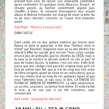
prenant bien soin de laisser son empreinte centimètre
après centimètre. En quelques mots, Neurosis, Breach et
Unsane passés au hachoir violemment aiguisé puis
chauffés à blanc. Ils viennent d'enregistrer leur nouvel
album et Andrew Schneider est chargé de mixer la bête. Au
vu de leurs derniers concerts on risque d'en entendre
parler.
Sofy Major - Meurtre a Lezoux.mp3
DARK CASTLE
Dark castle est un duo guitare batterie qui tourne avec
Kylesa et dont la guitariste a été élue "Hottest chick in
metal" par Revolver magazine mais au vu des photos t'as
intérêt à kiffer les suicide girls version "mon corps compte
encore plus de gribouillis que les chiottes du CBGB, mais si
tu veux je te montre le dernier endroit où j'en ai pas" et
puis de toutes façons, le batteur c'est son mec. Enfin bref,
parce que leur sludge n'est pas très original mais qu'il est
tout de même bien fait, que je n'ai du coup pas très envie
de l'être (original, quant au reste on en rediscutera), que je
me suis retenu tout au long de ces quelques lignes et que
vous l'attendez tous, je vais vous le dire, CA ENVOIE DU
PUTAIN DE JAMBON DE MAMMOUTH. Ca latte sévèrement,
ça surchie, ça poutre, ça lamine tout même. Et voilà j'ai fait
le tour, je ne sais pas si j'ai été convaincu, oups
convaincant.
dark castle - grasping the awe.mp3