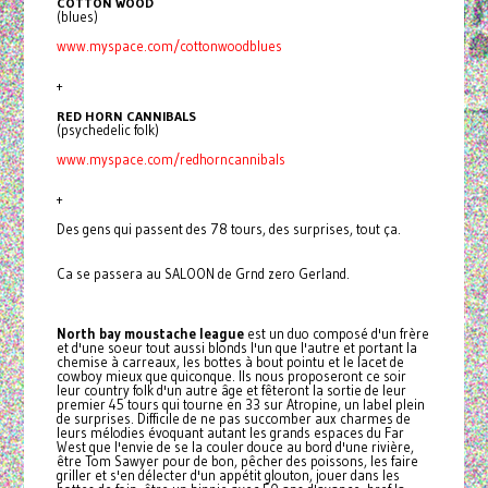
COTTON WOOD
(blues)
www.myspace.com/cottonwoodblues
+
RED HORN CANNIBALS
(psychedelic folk)
www.myspace.com/redhorncannibals
+
Des gens qui passent des 78 tours, des surprises, tout ça.
Ca se passera au SALOON de Grnd zero Gerland.
North bay moustache league
est un duo composé d'un frère
et d'une soeur tout aussi blonds l'un que l'autre et portant la
chemise à carreaux, les bottes à bout pointu et le lacet de
cowboy mieux que quiconque. Ils nous proposeront ce soir
leur country folk d'un autre âge et fêteront la sortie de leur
premier 45 tours qui tourne en 33 sur Atropine, un label plein
de surprises. Difficile de ne pas succomber aux charmes de
leurs mélodies évoquant autant les grands espaces du Far
West que l'envie de se la couler douce au bord d'une rivière,
être Tom Sawyer pour de bon, pêcher des poissons, les faire
griller et s'en délecter d'un appétit glouton, jouer dans les