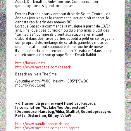
Addict, Darkmatter, Sub-Concious Communication
gameboy noise & grind turntablism
Derrick Estrada nous vient tout droit de South Central Los
Angeles (vous savez le charmant quartier d'où est sorti le
gangsta rap à la fin des années 80).
Lorsque Baseck a commencé la musique à partir de 13/14
ans, il ne jouait pas du violon ou du piano mais plutôt des
"turntables", comme ils disent aux stazunis, en mixant
d'abord dans des raves parties et petit à petit en se forgeant
son propre style, mélange de scratch, gameboy music et
death metal, le tout saupoudré d'une touche de noise.
Il vient de sortir son premier album "Creatures" dans lequel
on retrouve aussi son groupe Sonic Death Rabbit.
http://baseck.net/
http://www.myspace.com/baseck
Baseck en live à The Smell :
{youtube width="480" height="385"}YJWOO-
mpCY0{/youtube}
+ diffusion du premier vinyl Handicap Records,
la compilation "Act Like You Understand"
(Doormouse, Handbag/Abba, Stallio!, Roundopready vs
Rektal Distortion, Killjoy, ValaV)
http://www.handicaprecords.org
http://www.myspace.com/
handicaprec