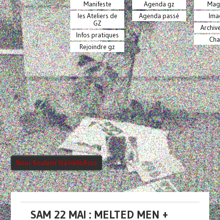
Manifeste
Agenda gz
Mag
les Ateliers de
Agenda passé
Ima
GZ
Archiv
Infos pratiques
Cha
Rejoindre gz
Nous Soutenir Via HelloAsso
SAM 22 MAI : MELTED MEN +