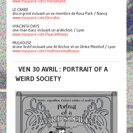
www.myspace.com/maryxband
LE CRABE
disco-grind incluant un ex-membre de Rosa Park / Nancy
www.myspace.com/lecrabe
HYACINTH DAYS
one-man-bass incluant un ardèchois / Lyon
www.myspace.com/hyacinthdays
MULHOUSE
drone festif incluant une At Anchor et un Ulrike Meinhof / Lyon
www.myspace.com/mulhousemulhouse
VEN 30 AVRIL : PORTRAIT OF A
WEIRD SOCIETY