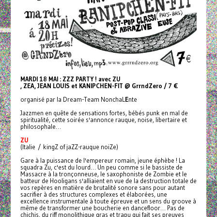
MARDI 18 MAI : ZZZ PARTY ! avec ZU
, ZEA
,
JEAN LOUIS et
KANIPCHEN-FIT @ GrrndZero / 7 €
organisé par la Dream-Team NonchaL
E
nte
Jazzmen en quête de sensations fortes, bébés punk en mal de
spiritualité, cette soirée s'annonce rauque, noise, libertaire et
philosophale…
ZU
(Italie / kingZ of jaZZ-rauque noiZe)
Gare à la puissance de l'empereur romain, jeune éphèbe ! La
squadra Zu, c'est du lourd… Un peu comme si le bassiste de
Massacre à la tronçonneuse, le saxophoniste de Zombie et le
batteur de Hooligans s'alliaient en vue de la destruction totale de
vos repères en matière de brutalité sonore sans pour autant
sacrifier à des structures complexes et élaborées, une
excellence instrumentale à toute épreuve et un sens du groove à
même de transformer une boucherie en dancefloor… Pas de
chichis, du riff monolithique gras et trapu qui fait ses preuves