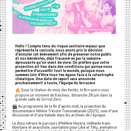
Hello ! Compte tenu du risque sanitaire majeur que
représente la canicule, nous avons pris la décision
d'annuler cet évènement afin de préserver notre public
et nos bénévoles, déjà fracassé-es par la semaine
éprouvante qu'on vient de vivre. On préfère que cette
projection ait lieu dans des conditions qui puisse nous
permettre d'accueillir tout le monde, puisque nous
sommes loin d'être tous-tes égaux face à la catastrophe
climatique. Une date de report sera annoncée
prochainement! à toute, l'équipe du brrrazero
Sous la chaleur du mois des fiertés, le Brrrazero vous
propose un moment de fraicheur, dimanche 28 juin dans la
grande salle de Grrrnd Zero.
Au programme de la fin d’après midi, la projection du
documentaire Hélène Trésore Transnationale (2025), suivi d’une
discussion et d’une balade dans les archives de l’époque.
Le docu retrace le parcours d'Hélène Hazera, militante trans
libertaire et anarchiste, journaliste pour Libé et Têtu, animatrice