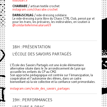
foutouart.fr
CHAKRABE
/
artisan textile crochet
instagram.com/chacrabe.crochet
DARK4SCHLAG
/ vide-dressing solidaire
Le vide-dressing à prix libre du Chaos CTRL Club, pensé par et
pour les trans, les précaires, les indésirables, en soutien à
@solidaritefemmesalarue69
18H : PRÉSENTATION
L'ÉCOLE DES SAVOIRS PARTAGÉS
L’École des Savoirs Partagés est une école élémentaire
alternative située dans le 3e arrondissement de Lyon qui
accueille les enfants du CP au CM2.
Son approche pédagogique est centrée sur l’émancipation, la
coopération et l’autonomie des élèves, dans un cadre
bienveillant où la vie collective et la confiance sont primordiales.
instagram.com/ecole_des_savoirs_partages
19H : PERFORMANCES
LECTURE & DRAG