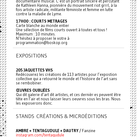
documentaire musical. C’est un portrait sincère et percutant
de Kathleen Hanna, pionnière du mouvement riot grrrl, à la
fois artiste radicale, militante féministe et femme en lutte
contre la maladie de Lyme.
17H00 : COURTS METRAGES
Carte blanche au monde entier
Une sélection de films courts ouvert à toutes et tous !
Maximum : 10 minutes.
N’hésitez à proposer le votre à
programmation@boskop.org
EXPOSITIONS
205 JAQUETTES VHS
Redécouvrez les créations de 113 artistes pour l’expostion
collective qui a retourné le monde et l’histoire de l’art sans
se rembobiner.
ŒUVRES OUBLIÉES
Qui dit galerie d’art dit artistes, et ces dernièr·es peuvent être
tête en l’air et nous laisser leurs oeuvres sous les bras. Nous
les exposerons donc.
STANDS CRÉATIONS & MICROÉDITIONS
AMBRE « TENTAGUDULE » DAUTRY
/ Fanzine
instagram.com/tentagudule