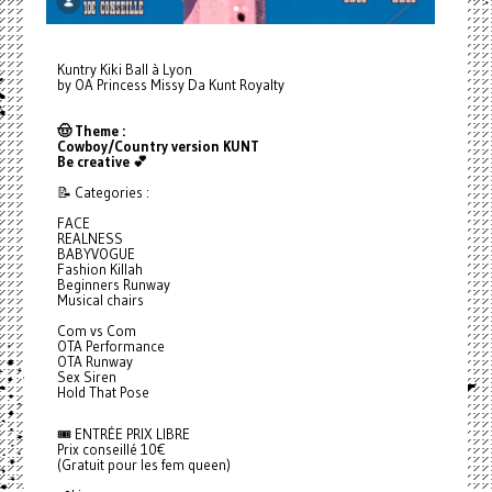
Kuntry Kiki Ball à Lyon
by OA Princess Missy Da Kunt Royalty
🤠 Theme :
Cowboy/Country version KUNT
Be creative 💕
📝 Categories :
FACE
REALNESS
BABYVOGUE
Fashion Killah
Beginners Runway
Musical chairs
Com vs Com
OTA Performance
OTA Runway
Sex Siren
Hold That Pose
🎟️ ENTRÉE PRIX LIBRE
Prix conseillé 10€
(Gratuit pour les fem queen)