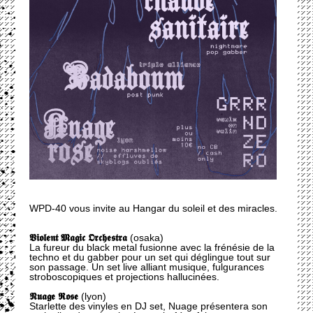
WPD-40 vous invite au Hangar du soleil et des miracles.
𝖁𝖎𝖔𝖑𝖊𝖓𝖙 𝕸𝖆𝖌𝖎𝖈 𝕺𝖗𝖈𝖍𝖊𝖘𝖙𝖗𝖆
(osaka)
La fureur du black metal fusionne avec la frénésie de la
techno et du gabber pour un set qui déglingue tout sur
son passage. Un set live alliant musique, fulgurances
stroboscopiques et projections hallucinées.
𝕹𝖚𝖆𝖌𝖊 𝕽𝖔𝖘𝖊
(lyon)
Starlette des vinyles en DJ set, Nuage présentera son