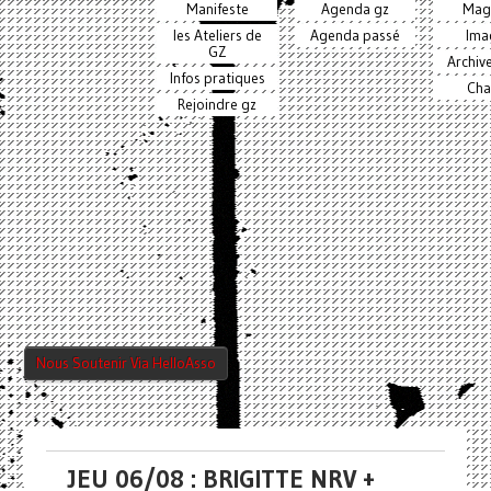
Manifeste
Agenda gz
Mag
les Ateliers de
Agenda passé
Ima
GZ
Archiv
Infos pratiques
Cha
Rejoindre gz
Nous Soutenir Via HelloAsso
JEU 06/08 : BRIGITTE NRV +