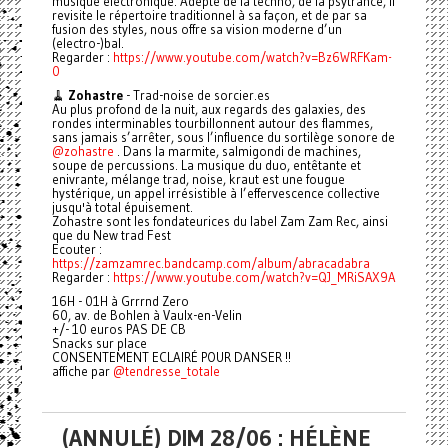
musique électronique. Adepte de la techno, de la psytrance, il
revisite le répertoire traditionnel à sa façon, et de par sa
fusion des styles, nous offre sa vision moderne d’un
(electro-)bal.
Regarder :
https://www.youtube.com/watch?v=Bz6WRFKam-
0
🧹
Zohastre
- Trad-noise de sorcier.es
Au plus profond de la nuit, aux regards des galaxies, des
rondes interminables tourbillonnent autour des flammes,
sans jamais s’arrêter, sous l’influence du sortilège sonore de
@zohastre
. Dans la marmite, salmigondi de machines,
soupe de percussions. La musique du duo, entêtante et
enivrante, mélange trad, noise, kraut est une fougue
hystérique, un appel irrésistible à l’effervescence collective
jusqu'à total épuisement.
Zohastre sont les fondateurices du label Zam Zam Rec, ainsi
que du New trad Fest
Ecouter :
https://zamzamrec.bandcamp.com/album/abracadabra
Regarder :
https://www.youtube.com/watch?v=QJ_MRiSAX9A
16H - 01H à Grrrnd Zero
60, av. de Bohlen à Vaulx-en-Velin
+/- 10 euros PAS DE CB
Snacks sur place
CONSENTEMENT ECLAIRÉ POUR DANSER !!
affiche par
@tendresse_totale
(ANNULÉ) DIM 28/06 : HÉLÈNE