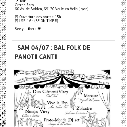
📍Lieu:
Grrrnd Zero
60 Av. de Bohlen, 69120 Vaulx-en-Velin (Lyon)
⏰ Ouverture des portes: 15h
⏰ LSS: 16h (BE ON TIME ‼️)
See yall there 💗
SAM 04/07 : BAL FOLK DE
PANOTII CANTII