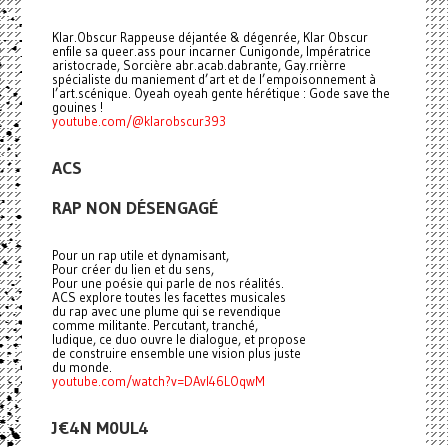
Klar.Obscur Rappeuse déjantée & dégenrée, Klar Obscur
enfile sa queer.ass pour incarner Cunigonde, Impératrice
aristocrade, Sorcière abr.acab.dabrante, Gay.rrièrre
spécialiste du maniement d’art et de l’empoisonnement à
l’art.scénique. Oyeah oyeah gente hérétique : Gode save the
gouines !
youtube.com/@klarobscur393
ACS
RAP NON DÉSENGAGÉ
Pour un rap utile et dynamisant,
Pour créer du lien et du sens,
Pour une poésie qui parle de nos réalités.
ACS explore toutes les facettes musicales
du rap avec une plume qui se revendique
comme militante. Percutant, tranché,
ludique, ce duo ouvre le dialogue, et propose
de construire ensemble une vision plus juste
du monde.
youtube.com/watch?v=DAvI46LOqwM
J€4N M0UL4