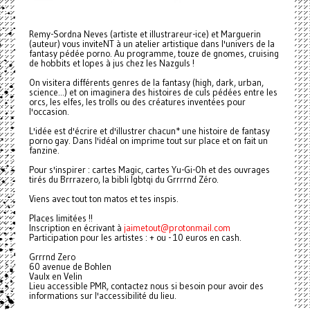
Remy-Sordna Neves (artiste et illustrareur-ice) et Marguerin
(auteur) vous inviteNT à un atelier artistique dans l'univers de la
fantasy pédée porno. Au programme, touze de gnomes, cruising
de hobbits et lopes à jus chez les Nazguls !
On visitera différents genres de la fantasy (high, dark, urban,
science...) et on imaginera des histoires de culs pédées entre les
orcs, les elfes, les trolls ou des créatures inventées pour
l'occasion.
L'idée est d'écrire et d'illustrer chacun* une histoire de fantasy
porno gay. Dans l'idéal on imprime tout sur place et on fait un
fanzine.
Pour s'inspirer : cartes Magic, cartes Yu-Gi-Oh et des ouvrages
tirés du Brrrazero, la bibli lgbtqi du Grrrrnd Zéro.
Viens avec tout ton matos et tes inspis.
Places limitées !!
Inscription en écrivant à
jaimetout@protonmail.com
Participation pour les artistes : + ou - 10 euros en cash.
Grrrnd Zero
60 avenue de Bohlen
Vaulx en Velin
Lieu accessible PMR, contactez nous si besoin pour avoir des
informations sur l'accessibilité du lieu.