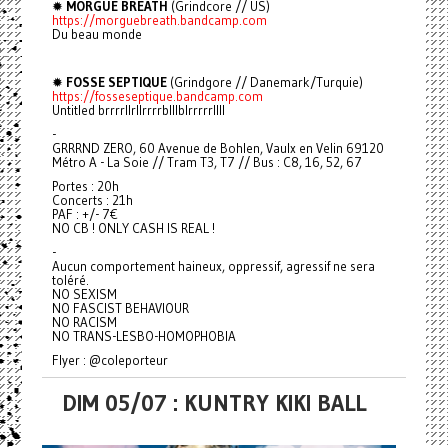
✹
MORGUE BREATH
(Grindcore // US)
https://morguebreath.bandcamp.com
Du beau monde
✹
FOSSE SEPTIQUE
(Grindgore // Danemark/Turquie)
https://fosseseptique.bandcamp.com
Untitled brrrrllrllrrrrblllblrrrrrllll
-
GRRRND ZERO, 60 Avenue de Bohlen, Vaulx en Velin 69120
Métro A - La Soie // Tram T3, T7 // Bus : C8, 16, 52, 67
Portes : 20h
Concerts : 21h
PAF : +/- 7€
NO CB ! ONLY CASH IS REAL !
-
Aucun comportement haineux, oppressif, agressif ne sera
toléré.
NO SEXISM
NO FASCIST BEHAVIOUR
NO RACISM
NO TRANS-LESBO-HOMOPHOBIA
Flyer : @coleporteur
DIM 05/07 : KUNTRY KIKI BALL