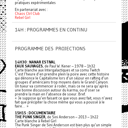
pratiques expérimentales
En partenariat avec :
Chaos Ctrl Club
Rebel Girl
14H : PROGRAMMES EN CONTINU
PROGRAMME DES PROJECTIONS
14H30 : NANAR ESTIVAL
EAUX SAUVAGES
, de Paul W. Kener – 1978 – 1h32
Carte blanche aux Intergalactiques et sa comu Twitch
C’est l’heure d’en prendre plein la poire avec cette histoire
qui dénonce le Capitalisme lors d’un séjour en rafting d’un
groupes d’américains trop moyens dans le Grand Canyon.
Un tueur va commencer à roder, mais ce ne sera qu’après
une bonne discussion autour du karma, ou d’oser se
prendre la main en l’absence de soeur. Bref.
« Je suppose qu’en faisant ce que vous avez fait, vous n’avez
fait que précipiter la chose même qui vous a poussé à le
faire… »
15H15 : DOCUMENTAIRE
THE PUNK SINGER
, de Sini Anderson – 2013 – 1h22
Carte blanche à Rebel Girl
The Punk Singer de Sini Anderson est bien plus qu’un simple