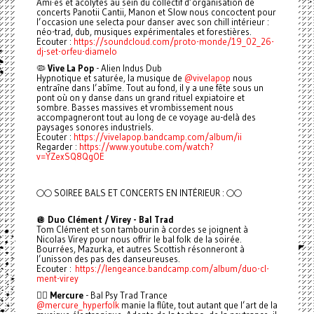
Ami·es et acolytes au sein du collectif d’organisation de
concerts Panotii Cantii, Manon et Slow nous concoctent pour
l’occasion une selecta pour danser avec son chill intérieur :
néo-trad, dub, musiques expérimentales et forestières.
Ecouter :
https://soundcloud.com/proto-monde/19_02_26-
dj-set-orfeu-diamelo
🦠
Vive La Pop
- Alien Indus Dub
Hypnotique et saturée, la musique de
@vivelapop
nous
entraîne dans l’abîme. Tout au fond, il y a une fête sous un
pont où on y danse dans un grand rituel expiatoire et
sombre. Basses massives et vrombissement nous
accompagneront tout au long de ce voyage au-delà des
paysages sonores industriels.
Ecouter :
https://vivelapop.bandcamp.com/album/ii
Regarder :
https://www.youtube.com/watch?
v=YZexSQ8QgOE
🌕🌕 SOIREE BALS ET CONCERTS EN INTÉRIEUR : 🌕🌕
🪩
Duo Clément / Virey - Bal Trad
Tom Clément et son tambourin à cordes se joignent à
Nicolas Virey pour nous offrir le bal folk de la soirée.
Bourrées, Mazurka, et autres Scottish résonneront à
l’unisson des pas des danseureuses.
Ecouter :
https://lengeance.bandcamp.com/album/duo-cl-
ment-virey
🧚‍♂️
Mercure
- Bal Psy Trad Trance
@mercure_hyperfolk
manie la flûte, tout autant que l’art de la