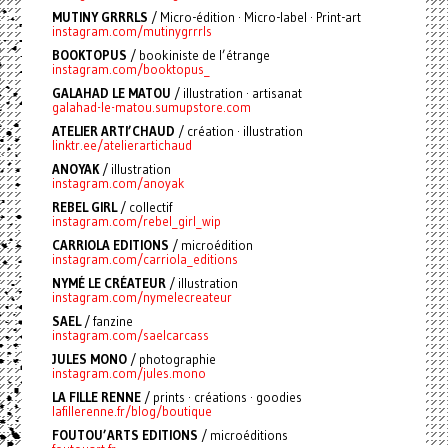
MUTINY GRRRLS
/ Micro-édition · Micro-label · Print-art
instagram.com/mutinygrrrls
BOOKTOPUS
/ bookiniste de l’étrange
instagram.com/booktopus_
GALAHAD LE MATOU
/ illustration · artisanat
galahad-le-matou.sumupstore.com
ATELIER ARTI’CHAUD
/ création · illustration
linktr.ee/atelierartichaud
ANOYAK
/ illustration
instagram.com/anoyak
REBEL GIRL
/ collectif
instagram.com/rebel_girl_wip
CARRIOLA EDITIONS
/ microédition
instagram.com/carriola_editions
NYMÉ LE CRÉATEUR
/ illustration
instagram.com/nymelecreateur
SAEL
/ fanzine
instagram.com/saelcarcass
JULES MONO
/ photographie
instagram.com/jules.mono
LA FILLE RENNE
/ prints · créations · goodies
lafillerenne.fr/blog/boutique
FOUTOU’ARTS EDITIONS
/ microéditions