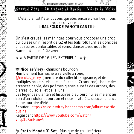
L’été, bientôt l’été. Et vous qui êtes encore vivant-es, nous
vous convions au
✨
BAL FOLK DE PANOTII CANTII
✨
On s’est creusé les méninges pour vous proposer une prog
qui puisse unir l’esprit de GZ et les bals folk ! Enfilez donc des
chaussures confortables et venez danser avec nous le
Samedi 4 Juillet à GZ avec :
☀️☀️ A PARTIR DE 16H EN EXTÉRIEUR : ☀️☀️
🐝
Nicolas Virey
- chansons bourdon
Humblement harnaché à sa vielle à roue,
@nicolas_virey
(membre du collectif l'Engeance, et de
multiples projets tels que La Ruche et Cromorne) chante des
errances de vie, des poèmes glanés auprès des arbres, des
pierres, du soleil et de la lune.
Les légendes d'antan et histoires d'aujourd'hui se mêlent au
son d'un indolent bourdon et nous invite à la douce flanance
d'une journée d'été
Ecouter :
https://nicolasvirey.bandcamp.com/album/sortie-
dusine
Regarder :
https://www.youtube.com/watch?
v=cp1EXmNSuv4
🪱
Proto-Monde DJ Set
- Musique de chill intérieur