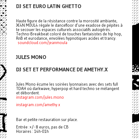
DJ SET EURO LATIN GHETTO
Haute figure de la résistance contre la morosité ambiante,
J€4N M0UL4 régale le dancefloor d’une exadose de pépites à
te secouer les espaces culturels associatifs autogérés.
Techno-Breakbeat coloré de touches fantaisistes de hip hop,
RnB et eurodance, envolées hypnotiques acides et trancy.
soundcloud.com/jeanmoula
JULES MONO
DJ SET ET PERFORMANCE DE AMETHY.X
Jules Mono écume les soirées lyonnaises avec des sets full
TDAH où darkwave, hyperpop et hard techno se mélangent
et débordent.
instagram.com/jules.mono
instagram.com/amethy.x
Bar et petite restauration sur place.
Entrée :+/- 8 euros, pas de CB
Horaires : 14h-01h