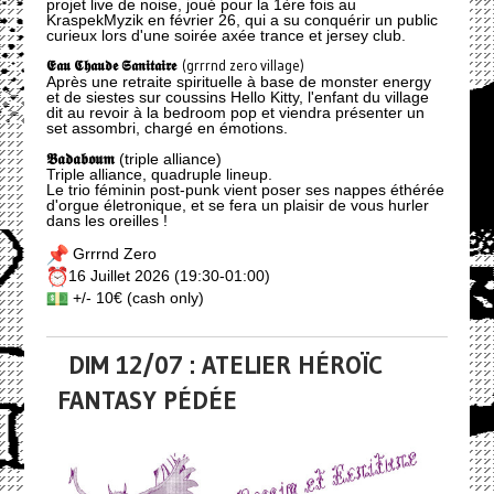
projet live de noise, joué pour la 1ère fois au
KraspekMyzik en février 26, qui a su conquérir un public
curieux lors d'une soirée axée trance et jersey club.
𝕰𝖆𝖚 𝕮𝖍𝖆𝖚𝖉𝖊 𝕾𝖆𝖓𝖎𝖙𝖆𝖎𝖗𝖊
(grrrnd zero village)
Après une retraite spirituelle à base de monster energy
et de siestes sur coussins Hello Kitty, l'enfant du village
dit au revoir à la bedroom pop et viendra présenter un
set assombri, chargé en émotions.
𝕭𝖆𝖉𝖆𝖇𝖔𝖚𝖒
(triple alliance)
Triple alliance, quadruple lineup.
Le trio féminin post-punk vient poser ses nappes éthérée
d'orgue életronique, et se fera un plaisir de vous hurler
dans les oreilles !
Grrrnd Zero
16 Juillet 2026 (19:30-01:00)
+/- 10€ (cash only)
DIM 12/07 : ATELIER HÉROÏC
FANTASY PÉDÉE