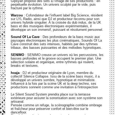
Gipsyan propose des sets à l’image de ses productions : en
perpétuelle évolution. Un univers sculpté par le vide, puis
fracturé par le rythme.
Warzou
: Cofondateur de l’influent label Big Science, résident
sur LYL Radio, ainsi que DJ et producteur reconnu pour son
univers hybride singulier. À la croisée du dub indus, de la UK
bass et des musiques électroniques expérimentales, il
développe un son immersif, puissant et résolument personnel.
Sound Of La Cave
: Des profondeurs de la bass music aux
paysages électroniques les plus cinématiques, Sounds Of La
Cave construit des sets intenses, habités par des rythmes
tribaux, des basses puissantes et des mélodies hypnotiques.
SENIMO
: SENIMO creuse un univers où les percussions, les
basses profondes et le groove occupent le premier plan. Une
sélection solaire et organique, entre rythmes qui roulent,
breaks et textures.
hoaja
: DJ et producteur originaire de Lyon, membre du
collectif Silence Collapse. Issu de la scène bass music, il a
développé un univers sombre, hypnotique et minimaliste.
Influencé à la fois par la scène UK et la deep techno, ses
productions sonnent comme une invitation à l'introspection
Le Silent Sound System prendra place sur la terrasse
extérieure pour assurer la sonorisation avec son système son
artisanal.
Pensée comme un refuge, la scénographie combine ombrage
et fraîcheur pour préserver confort et bien-être sur le
dancefloor.