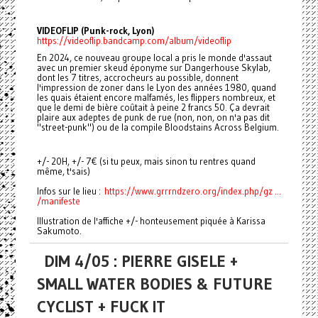
VIDEOFLIP (Punk-rock, Lyon)
https://videoflip.bandcamp.com/album/videoflip
En 2024, ce nouveau groupe local a pris le monde d'assaut
avec un premier skeud éponyme sur Dangerhouse Skylab,
dont les 7 titres, accrocheurs au possible, donnent
l'impression de zoner dans le Lyon des années 1980, quand
les quais étaient encore malfamés, les flippers nombreux, et
que le demi de bière coûtait à peine 2 francs 50. Ça devrait
plaire aux adeptes de punk de rue (non, non, on n'a pas dit
"street-punk") ou de la compile Bloodstains Across Belgium.
+/- 20H, +/- 7€ (si tu peux, mais sinon tu rentres quand
même, t'sais)
Infos sur le lieu :
https://www.grrrndzero.org/index.php/gz ...
/manifeste
Illustration de l'affiche +/- honteusement piquée à Karissa
Sakumoto.
DIM 4/05 : PIERRE GISELE +
SMALL WATER BODIES & FUTURE
CYCLIST + FUCK IT