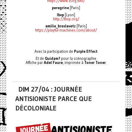
https://www.z0rg.dev/
peregrine
[Paris]
lbvp
[Lyon]
http://lbvp.org/
emilie_breslavetz
[Paris]
https://playful-machines.com/about/
Avec la participation de
Purple Effect
Et de
Quidam?
pour la scénographie
Affiche par
Adel Faure
, imprimée à
Toner Toner
.
DIM 27/04 : JOURNÉE
ANTISIONISTE PARCE QUE
DÉCOLONIALE