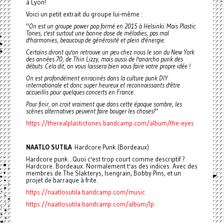
à Lyon!
Voici un petit extrait du groupe lui-même :
"
On est un groupe power pop formé en 2015 à Helsinki. Mais Plastic
Tones, c'est surtout une bonne dose de mélodies, pas mal
d'harmonies, beaucoup de générosité et plein d'énergie.
Certains diront qu'on retrouve un peu chez nous le son du New York
des années 70, de Thin Lizzy, mais aussi de l'anarcho punk des
débuts. Cela dit, on vous laissera bien vous faire votre propre idée !
On est profondément enracinés dans la culture punk DIY
internationale et donc super heureux et reconnaissants d'être
accueillis pour quelques concerts en France.
Pour finir, on croit vraiment que dans cette époque sombre, les
scènes alternatives peuvent faire bouger les choses!
"
https://therealplastictones.bandcamp.com/album/the-eyes
NAATLO SUTILA
Hardcore Punk (Bordeaux)
Hardcore punk...Quoi c'est trop court comme descriptif ?
Hardcore. Bordeaux. Normalement t'as des indices. Avec des
membres de The Slakterys, Isengrain, Bobby Pins, et un
projet de barraque à frite.
https://naatlosutila.bandcamp.com/music
https://naatlosutila.bandcamp.com/album/lp