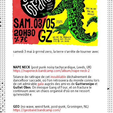
samedi 3 mai à grrrnd zero, la terre s'arrête de tourner avec
:
NAPE NECK
(post punk noisy tachycardique, Leeds, UK)
https://napeneck.bandcamp.com/album/nape-neck-2
Séance de rattrape de cet
inoubliable
déchaînement de
dancefloor saccadé, où l'on retrouvera du monde connu lors
de cet admirable
gala
auprès des ami-es de
Guttersnipe
et
Gullet Obvs
. On invoque Gang of Four, et on fracture le
continuum avec un chaos organisé d'où on ne ressort
qu'envoûté·e.
GEO
(no wave, weird funk, post-punk, Groningen, NL)
https://geoband.bandcamp.com/