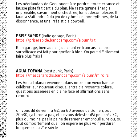
Les néerlandais de Geo jouent à te perdre : toute errance et
fausse piste fait partie du plan. Ne reste qu'une énergie
impréisible, savamment orchestrée, fun et décomplexée. Il
faudra s'attendre à du jeu de rythmes et non-rythmes, de la
dissonnance, et une irrésistible cowbell.
PRISE RAPIDE
(indie garage, Paris)
https://priserapide.bandcamp.com/album/s-t
Bien garage, bien addictif, du chant en français : ce trio
surrefficace est fait pour gonfler à bloc. On peut difficilement
faire plus frais !
AQUA TOFANA
(post punk, Paris)
https://mascararocks.bandcamp.com/album/miroirs
Les Aqua Tofana reviennent dans notre bon vieux hangar
célébrer leur nouveau disque, entre clairvoyante colère,
questions assénées en pleine face et affirmations sans
remord.
on vous dit de venir à GZ, au 60 avenue de Bohlen, pour
20h30, ça tardera pas, et de vous délester d'à peu près 7€,
plus ou moins. pas la peine de ramener embrouille, relou, ou
tout comportement que l'on espère ne plus voir perdurer
longtemps au 21e siècle.