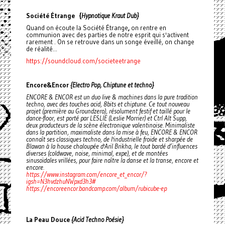
Société Étrange {
Hypnotique Kraut Dub}
Quand on écoute la Société Étrange
,
on rentre en
communion avec des parties de notre esprit qui s'activent
rarement . On se retrouve dans un songe éveillé, on change
de réalité...
https://soundcloud.com/societeetrange
Encore&Encor
{Electro Pop, Chiptune et techno}
ENCORE & ENCOR est un duo live & machines dans la pure tradition
techno, avec des touches acid, 8bits et chiptune. Ce tout nouveau
projet (première au Groundzero), résolument festif et taillé pour le
dance-floor, est porté par LESLIE (Leslie Morrier) et Ctrl Alt Supp,
deux producteurs de la scène électronique valentinoise. Minimaliste
dans la partition, maximaliste dans la mise à feu, ENCORE & ENCOR
connaît ses classiques techno, de l'industrielle froide et sharpée de
Blawan à la house chaloupée d'Aril Brikha, le tout bardé d’influences
diverses (coldwave, noise, minimal, expe), et de montées
sinusoïdales vrillées, pour faire naître la danse et la transe, encore et
encore.
https://www.instagram.com/encore_et_encor/?
igsh=N3hvdzhuNWpxd3h3#
https://encoreencor.bandcamp.com/album/rubicube-ep
La Peau Douce
{Acid Techno Poésie}