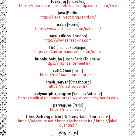
lucky.juj
[Bruxelles]
https://ordinateurdanslatete.bandcamp.com/album/v-ce
jaxa
[Berlin]
https://jaxa-livecoding.carrd.co/
nabir
[Rome]
https://www.instagram.com/nabir___/
sara_adkins
[London]
http://www.saraadkins.com
th4
[France/Belgique]
https://th4music.bandcamp.com/music
bubobubobubo
[Lyon/Paris/Toulouse]
https://raphaelforment.fr/
ralt144mi
[Lyon]
https://ralt144mi.remigeorges.fr
crash_server
[Strasbourg]
https://crashserver.fr/
polymorphic_engine
[Vienne/Autriche]
https://radical-openness.org/en/vortragende/martin-gius
parvagues
[Paris]
https://me.plnech.fr/
libre_&change_trio
[Orléans/Haute-Loire/Paris]
https://adelfaure.net
/
https://echoecho.fr/
/
https://juhel-
quentin.fr/
z0rg
[Paris]