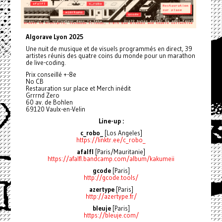
Algorave Lyon 2025
Une nuit de musique et de visuels programmés en direct, 39
artistes réunis des quatre coins du monde pour un marathon
de live-coding.
Prix conseillé +-8e
No CB
Restauration sur place et Merch inédit
Grrrnd Zero
60 av. de Bohlen
69120 Vaulx-en-Velin
Line-up :
c_robo_
[Los Angeles]
https://linktr.ee/c_robo_
afalfl
[Paris/Mauritanie]
https://afalfl.bandcamp.com/album/kakumeii
gcode
[Paris]
http://gcode.tools/
azertype
[Paris]
http://azertype.fr/
bleuje
[Paris]
https://bleuje.com/