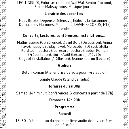
LEGIT GIRL DJ, Futurism restated, Waf Waf, Senior Coconut,
Émilie Maksaymous, Musique journal
Librairie des absent·es
Ness Books, Dépense Défensive, Éditions la Baconnière,
Demain Les Flammes, Mean time, DAWN RECORDS, H13,
Tendre
Concerts, Lectures, conférences, installations…
Mathis Sabrié (Conférence), David Bola (Discussion), Anina
(Live), happy birthday (Live), Melocoton (DJ set), Stella
Kerdraon (Lecture), corecore (Lecture), Beton Roman
(Présentation), Burn~Août (Lecture), 乃٥乃 &
Ougdol (Installation / Diffusion), Jeanne Lebrun (Lecture)
Ateliers
Beton Roman (Atelier prise de voix pour livre audio)
Sainte Claude (Stand de radio)
Horaires du sal00n
Samedi 14h-minuit (conférences & concerts à partir de 17h)
Dimanche 14h-20h
Programme
Samedi
15h30 : Présentation du projet de livre audio dont-vous-êtes-
lae-héro•ïne