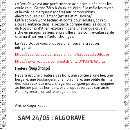
La Peau Douce
est une performance acid poésie née dans les
couloirs du Grrrnd Zéro à Vaulx-en-Velin. Elle mêle les textes
et la voix de Marguerin (poète) aux compositions
électroniques de Clément (artiste et musicien)/
Entre spoken word techno et conte pour adultes,
La Peau
Douce
s’enfonce dans la sexualité comme dans les couloirs
du Nostromo d’Alien, explorant dans une langue crue et
riche en images les liens entre différentes contre-cultures, du
cinéma d'horreur à l'autofiction gay.
La Peau Douce vous propose une nouvelle création
intrigante....
https://soundcloud.com/search?q=la%20peau%20douce
https://www.youtube.com/watch?v=tLjDYP0aYDA&t=1s
Hedera
{Drag Étrange}
Hedera est une créature des bois, une sorcière, une fée, une
bergère, une boulangère, une non binère, une petite divinité
des ruisseaux aux mœurs légères. Longtemps accompagnée
au bûcher par les humains, elle propose ici avec son amie
Anne Sylvestre, un autre usage du feu.
Affiche Roger Rabat
SAM 24/05 : ALGORAVE