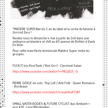
"MATIERE SUPER fête les 1 an du label et la sortie du fanzine à
Grrrrnd Zero !
Rendez-vous le dimanche 4 mai à partir de 14H dans une
ambiance printanière et chill au 60 avenue de Böhlen à Vaulx
En Velin.
Pour cette maxi fiesta dominicale Matière Super invite les
groupes :
FUCK IT trio Post Punk / Riot Grrrl - Clermont Satan
https://www.youtube.com/watch?v=Vft1qB2f_-Q
PIERRE GISELE en solo : Pop Lofi / Anti Folk - Queer Romance
- Bordeaux
https://www.youtube.com/watch?v=yvphKulF7dM
SMALL WATER BODIES & FUTURE CYCLIST duo Ambient +
proj A/V - Lyon/Montpellier