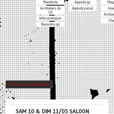
Manifeste
Agenda gz
Mag
les Ateliers de
Agenda passé
Ima
GZ
Archiv
Infos pratiques
Cha
Rejoindre gz
Nous Soutenir Via HelloAsso
SAM 10 & DIM 11/05 SAL00N