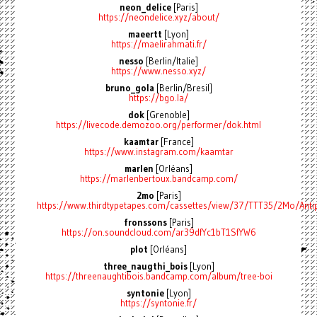
neon_delice
[Paris]
https://neondelice.xyz/about/
maeertt
[Lyon]
https://maelirahmati.fr/
nesso
[Berlin/Italie]
https://www.nesso.xyz/
bruno_gola
[Berlin/Bresil]
https://bgo.la/
dok
[Grenoble]
https://livecode.demozoo.org/performer/dok.html
kaamtar
[France]
https://www.instagram.com/kaamtar
marlen
[Orléans]
https://marlenbertoux.bandcamp.com/
2mo
[Paris]
https://www.thirdtypetapes.com/cassettes/view/37/TTT35/2Mo/Antip
fronssons
[Paris]
https://on.soundcloud.com/ar39dfYc1bT1SfYW6
plot
[Orléans]
three_naugthi_bois
[Lyon]
https://threenaughtibois.bandcamp.com/album/tree-boi
syntonie
[Lyon]
https://syntonie.fr/