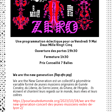
Une programmation éclectique pour ce Vendredi 9 Mai
Deux Mille Vingt Cinq
Ouverture des portes 19h30
Fermeture 1h30
Prix Conseillé 7 Balles
We are the new generation
{Rap afro pop}
We are the New Generation est un collectif à géométrie
variable formé de
jeunes musiciens originaires de Guinée
Conakry, du Liberia, du Sierra Leone, du Ghana, de l'Angola... Ils
écrivent et chantent leurs regards sur le monde, leurs rêves et leurs
colères.
https://pourlasuitedumonde.org/2023/10/18/we-are-the-
new-generation-concert-des-jeunes-musiciens-exiles-de-
lyon-2/