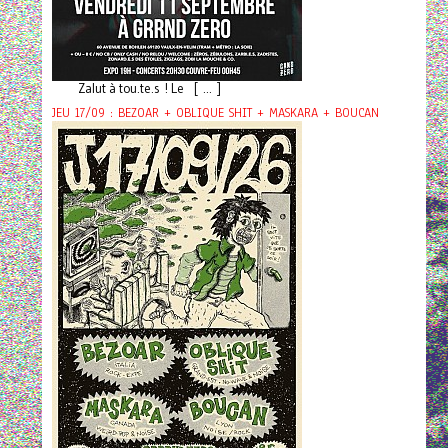
Zalut à tou.te.s ! Le [ ... ]
JEU 17/09 : BEZOAR + OBLIQUE SHIT + MASKARA + BOUCAN