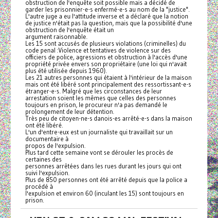
obstruction de l'enquête soit possible mais a décidé de
garder les prisonnier-e-s enfermé-e-s au nom de la "justice".
L'autre juge a eu l'attitude inverse et a déclaré que la notion
de justice n'était pas la question, mais que la possibilité d'une
obstruction de l'enquête était un
argument raisonnable.
Les 15 sont accusés de plusieurs violations (criminelles) du
code penal :Violence et tentatives de violence sur des
officiers de police, agressions et obstruction à l'accès d'une
propriété privée envers son propriétaire (une loi qui n'avait
plus été utilisée depuis 1960).
Les 21 autres personnes qui étaient à l'intérieur de la maison
mais ont été libéré sont principalement des ressortissant-e-s
étranger-e-s. Malgré que les circonstances de leur
arrestation soient les mêmes que celles des personnes
toujours en prison, le procureur n'a pas demandé le
prolongement de leur détention.
Très peu de citoyen-ne-s danois-es arrêté-e-s dans la maison
ont été libéré.
L'un d'entre-eux est un journaliste qui travaillait sur un
documentaire à
propos de l'expulsion.
Plus tard cette semaine vont se dérouler les procès de
certaines des
personnes arrêtées dans les rues durant les jours qui ont
suivi l'expulsion.
Plus de 850 personnes ont été arrêté depuis que la police a
procédé à
l'expulsion et environ 60 (inculant les 15) sont toujours en
prison.