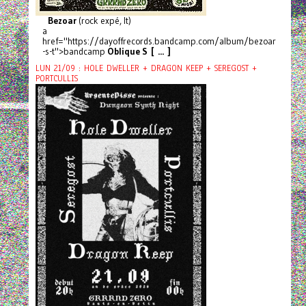
Bezoar
(rock expé, It)
a
href="https://dayoffrecords.bandcamp.com/album/bezoar
-s-t">bandcamp
Oblique S [ ... ]
LUN 21/09 : HOLE DWELLER + DRAGON KEEP + SEREGOST +
PORTCULLIS