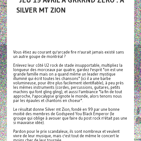
JEU 19 AVRIL À GRRRND ZERO : A
SILVER MT ZION
Vous étiez au courant qu'arcade fire n'aurait jamais existé sans
un autre goupe de montréal ?
Enlevez leur côté U2 rock de stade insupportable, multipliez la
longueur des morceaux par quatre, gardez l'esprit "on est une
grande famille mais on a quand même un leader mystique
illuminé qui écrit toutes les chansons" (ici il a une barbe
volumineuse, pour être plus facilement identifiable), à peu près
les mêmes instruments (cordes, percussions, guitares, petits
machins qui font gling gling), et aussi l'ambiance "la fin de tout
approche, l'apocalypse grignote le monde, alors tenons nous
par les épaules et chantons en choeur".
Le résultat donne Silver mt Zion, fondé en 99 par une bonne
moitié des membres de Godspeed You Black Emperor (le
groupe qui oblige à avouer que faire du post rock n'était pas une
si mauvaise idée).
Pardon pour le prix scandaleux, ils sont nombreux et veulent
vivre de leur musique, mais c'est tout de même le concert le
moins cher de leur tournée.