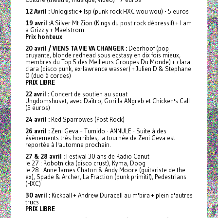
12 Avril :
Unlogistic + Isp (punk rock HXC wou wou) - 5 euros
19 avril :
A Silver Mt Zion (Kings du post rock dépressif) + I am
a Grizzly + Maelstrom
Prix honteux
20 avril / VIENS TA VIE VA CHANGER :
Deerhoof (pop
bruyante, blonde redhead sous ecstasy en dix fois mieux,
membres du Top 5 des Meilleurs Groupes Du Monde) + clara
clara (disco punk, ex-lawrence wasser) + Julien D & Stephane
O (duo à cordes)
PRIX LIBRE
22 avril :
Concert de soutien au squat
Ungdomshuset, avec Daïtro, Gorilla ANgreb et Chicken's Call
(5 euros)
24 avril :
Red Sparrowes (Post Rock)
26 avril :
Zeni Geva + Tumido - ANNULE - Suite à des
évènements très horribles, la tournée de Zeni Geva est
reportée à l'automne prochain.
27 & 28 avril :
Festival 30 ans de Radio Canut
le 27 : Robotnicka (disco crust), Kyma, Doog
le 28 : Anne James Chaton & Andy Moore (guitariste de the
ex), Spade & Archer, La Fraction (punk primitif), Pedestrians
(HXC)
30 avril :
Kickball + Andrew Duracell au m'bira + plein d'autres
trucs
PRIX LIBRE