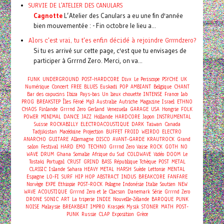
SURVIE DE L'ATELIER DES CANULARS
Cagnotte
L’Atelier des Canulars a eu une fin d'année
bien mouvementée : - Fin octobre le lieu a...
Alors c'est vrai, tu t'es enfin décidé à rejoindre Grrrndzero?
Si tu es arrivé sur cette page, c'est que tu envisages de
participer à Grrrnd Zero. Merci, on va...
FUNK
UNDERGROUND
POST-HARDCORE
Divx
Le Periscope
PSYCHE
UK
Concert
Numérique
FREE
BLUES
Euskadi
POP
AMBIANT
Belgique
CHANT
Bar des capucins
Ibiza
Pays-bas
Un lieux chouette
INTENSE
France
lab
PROG
BREAKSTEP
Îles Féroé
Mp3
Australie
Autriche
Magazine
Israel
ETHNO
CHAOS
Finlande
Grrrnd Zero Gerland
Venezuela
GARAGE
USA
Hongrie
FOLK
POWER
MINIMAL
DANCE
JAZZ
Hollande
HARDCORE
Japon
INSTRUMENTAL
Suisse
ROCKABILLY
ELECTROACOUSTIQUE
DARK
Taiwan
Canada
Tadjikistan
Macédoine
Projection
BUFFET FROID
WEIRDO
ELECTRO
ANARCHO
GUITARE
Allemagne
DISCO
AVANT-GARDE
KRAUTROCK
Grand
salon
Festival
HARD
EMO
TECHNO
Grrrnd Zero Vaise
ROCK
GOTH
NO
WAVE
DRUM
Ghana
Somalie
Afrique du Sud
COLDWAVE
Vidéo
DOOM
Le
Tostaki
Portugal
CRUST
GRIND
BASS
République Tchèque
POST
METAL
CLASSIC
Islande
Sahara
HEAVY METAL
HARSH
Suède
Lettonie
MENTAL
Espagne
LO-FI
SURF
HIP HOP
ABSTRACT
INDUS
BREAKCORE
FANFARE
Norvège
EXPE
Ethiopie
POST-ROCK
Pologne
Indonésie
Italie
Soutien
NEW
WAVE
ACOUSTIQUE
Grrrnd Zero et le Clacson
Danemark
Série
Grrrnd Zero
DRONE
SONIC
ART
La triperie
INDIE
Nouvelle-Zélande
BAROQUE
PUNK
NOISE
Malaysie
BREAKBEAT
IMPRO
Kraspek Mysik
STONER
MATH
POST-
PUNK
Russie
CLAP
Exposition
Grèce