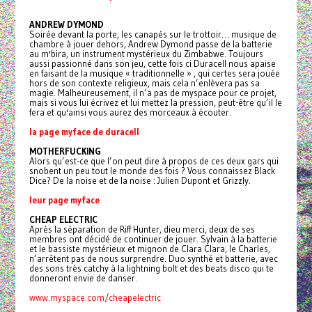
ANDREW DYMOND
Soirée devant la porte, les canapés sur le trottoir… musique de
chambre à jouer dehors, Andrew Dymond passe de la batterie
au m'bira, un instrument mystérieux du Zimbabwe. Toujours
aussi passionné dans son jeu, cette fois ci Duracell nous apaise
en faisant de la musique « traditionnelle » , qui certes sera jouée
hors de son contexte religieux, mais cela n’enlèvera pas sa
magie. Malheureusement, il n’a pas de myspace pour ce projet,
mais si vous lui écrivez et lui mettez la pression, peut-être qu’il le
fera et qu'ainsi vous aurez des morceaux à écouter.
la page myface de duracell
MOTHERFUCKING
Alors qu’est-ce que l’on peut dire à propos de ces deux gars qui
snobent un peu tout le monde des fois ? Vous connaissez Black
Dice? De la noise et de la noise : Julien Dupont et Grizzly.
leur page myface
CHEAP ELECTRIC
Après la séparation de Riff Hunter, dieu merci, deux de ses
membres ont décidé de continuer de jouer. Sylvain à la batterie
et le bassiste mystérieux et mignon de Clara Clara, le Charles,
n’arrêtent pas de nous surprendre. Duo synthé et batterie, avec
des sons très catchy à la lightning bolt et des beats disco qui te
donneront envie de danser.
www.myspace.com/cheapelectric