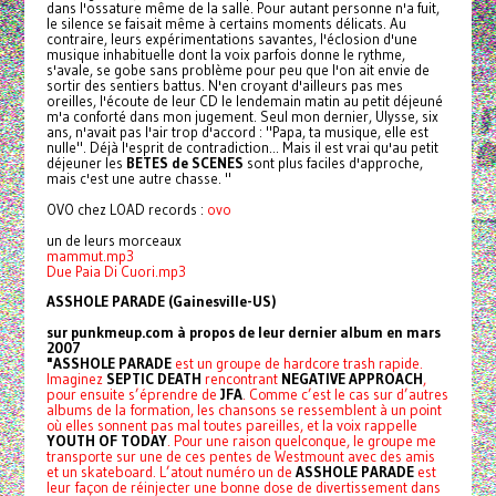
dans l'ossature même de la salle. Pour autant personne n'a fuit,
le silence se faisait même à certains moments délicats. Au
contraire, leurs expérimentations savantes, l'éclosion d'une
musique inhabituelle dont la voix parfois donne le rythme,
s'avale, se gobe sans problème pour peu que l'on ait envie de
sortir des sentiers battus. N'en croyant d'ailleurs pas mes
oreilles, l'écoute de leur CD le lendemain matin au petit déjeuné
m'a conforté dans mon jugement. Seul mon dernier, Ulysse, six
ans, n'avait pas l'air trop d'accord : "Papa, ta musique, elle est
nulle". Déjà l'esprit de contradiction... Mais il est vrai qu'au petit
déjeuner les
BETES de SCENES
sont plus faciles d'approche,
mais c'est une autre chasse. "
OVO chez LOAD records :
ovo
un de leurs morceaux
mammut.mp3
Due Paia Di Cuori.mp3
ASSHOLE PARADE (Gainesville-US)
sur punkmeup.com à propos de leur dernier album en mars
2007
"ASSHOLE PARADE
est un groupe de hardcore trash rapide.
Imaginez
SEPTIC DEATH
rencontrant
NEGATIVE APPROACH
,
pour ensuite s’éprendre de
JFA
. Comme c’est le cas sur d’autres
albums de la formation, les chansons se ressemblent à un point
où elles sonnent pas mal toutes pareilles, et la voix rappelle
YOUTH OF TODAY
. Pour une raison quelconque, le groupe me
transporte sur une de ces pentes de Westmount avec des amis
et un skateboard. L’atout numéro un de
ASSHOLE PARADE
est
leur façon de réinjecter une bonne dose de divertissement dans