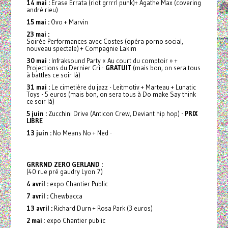
14 mai :
Erase Errata (riot grrrrl punk)+ Agathe Max (covering
andré rieu)
15 mai :
Ovo + Marvin
23 mai :
Soirée Performances avec Costes (opéra porno social,
nouveau spectale) + Compagnie Lakim
30 mai :
Infraksound Party « Au court du comptoir » +
Projections du Dernier Cri -
GRATUIT
(mais bon, on sera tous
à battles ce soir là)
31 mai :
Le cimetière du jazz - Leitmotiv + Marteau + Lunatic
Toys - 5 euros (mais bon, on sera tous à Do make Say think
ce soir là)
5 juin :
Zucchini Drive (Anticon Crew, Deviant hip hop) -
PRIX
LIBRE
13 juin :
No Means No + Ned -
GRRRND ZERO GERLAND :
(40 rue pré gaudry Lyon 7)
4 avril :
expo Chantier Public
7 avril :
Chewbacca
13 avril :
Richard Durn + Rosa Park (3 euros)
2 mai
: expo Chantier public