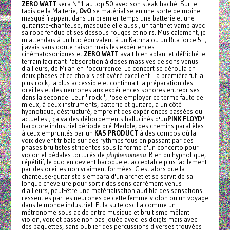
ZERO WATT
sera N°1 au top 50 avec son steak haché. Sur le
tapis de la Malterie,
OvO
se matérialise en une sorte de moine
masqué frappant dans un premier temps une batterie et une
guitariste-chanteuse, masquée elle aussi, un tantinet vamp avec
sa robe fendue et ses dessous rouges et noirs. Musicalement, je
m'attendais à un truc équivalent à un Katrina ou un Rita force 5+,
j'avais sans doute raison mais les expériences
cinématosoniques et
ZERO WATT
avait bien aplani et défriché le
terrain facilitant l'absorption à doses massives de sons venus
d'ailleurs, de Milan en l'occurrence. Le concert se déroula en
deux phases et ce choix s'est avéré excellent. La première fut la
plus rock, la plus accessible et continuait la préparation des
oreilles et des neurones aux expériences sonores entreprises
dans la seconde. Leur "rock", j'ose employer ce terme faute de
mieux, à deux instruments, batterie et guitare, a un côté
hypnotique, déstructuré, empreint des expériences passées ou
actuelles ; ça va des débordements hallucinés d'un
PINK FLOYD
*
hardcore industriel période pré-Meddle, des chemins parallèles
à ceux empruntés par un
KAS PRODUCT
à des compos où la
voix devient tribale sur des rythmes fous en passant par des
phases bruitistes stridentes sous la forme d'un concerto pour
violon et pédales torturés de
phiphenomena
. Bien qu'hypnotique,
répétitif, le duo en devient baroque et acceptable plus facilement
par des oreilles non vraiment formées. C'est alors que la
chanteuse-guitariste s'empara d'un archet et se servit de sa
longue chevelure pour sortir des sons carrément venus
d'ailleurs, peut-être une matérialisation audible des sensations
ressenties par les neurones de cette femme-violon ou un voyage
dans le monde industriel. Et la suite oscilla comme un
métronome sous acide entre musique et bruitisme mêlant
violon, voix et basse non pas jouée avec les doigts mais avec
des baguettes, sans oublier des percussions diverses trouvées