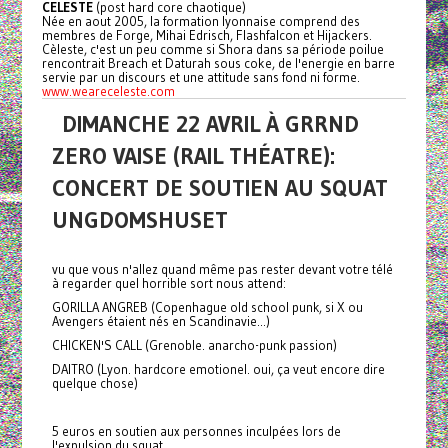
CELESTE
(post hard core chaotique)
Née en aout 2005, la formation lyonnaise comprend des
membres de Forge, Mihai Edrisch, Flashfalcon et Hijackers.
Cèleste, c'est un peu comme si Shora dans sa période poilue
rencontrait Breach et Daturah sous coke, de l'energie en barre
servie par un discours et une attitude sans fond ni forme.
www.weareceleste.com
DIMANCHE 22 AVRIL À GRRND
ZERO VAISE (RAIL THÉATRE):
CONCERT DE SOUTIEN AU SQUAT
UNGDOMSHUSET
vu que vous n'allez quand même pas rester devant votre télé
à regarder quel horrible sort nous attend:
GORILLA ANGREB (Copenhague old school punk, si X ou
Avengers étaient nés en Scandinavie...)
CHICKEN'S CALL (Grenoble. anarcho-punk passion)
DAITRO (Lyon. hardcore emotionel. oui, ça veut encore dire
quelque chose)
5 euros en soutien aux personnes inculpées lors de
l'expulsion du squat