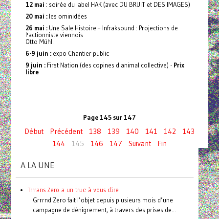
12 mai
: soirée du label HAK (avec DU BRUIT et DES IMAGES)
20 mai :
les ominidées
26 mai :
Une Sale Histoire + Infraksound : Projections de
l'actionniste viennois
Otto Mühl.
6-9 juin :
expo Chantier public
9 juin :
First Nation (des copines d'animal collective) -
Prix
libre
Page 145 sur 147
Début
Précédent
138
139
140
141
142
143
144
145
146
147
Suivant
Fin
A LA UNE
Trrrans Zero a un truc à vous dire
Grrrnd Zero fait l’objet depuis plusieurs mois d’une
campagne de dénigrement, à travers des prises de...