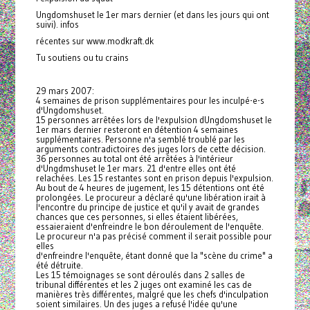
Ungdomshuset le 1er mars dernier (et dans les jours qui ont
suivi). infos
récentes sur www.modkraft.dk
Tu soutiens ou tu crains
29 mars 2007:
4 semaines de prison supplémentaires pour les inculpé-e-s
d'Ungdomshuset.
15 personnes arrêtées lors de l'expulsion dUngdomshuset le
1er mars dernier resteront en détention 4 semaines
supplémentaires. Personne n'a semblé troublé par les
arguments contradictoires des juges lors de cette décision.
36 personnes au total ont été arrêtées à l'intérieur
d'Ungdmshuset le 1er mars. 21 d'entre elles ont été
relachées. Les 15 restantes sont en prison depuis l'expulsion.
Au bout de 4 heures de jugement, les 15 détentions ont été
prolongées. Le procureur a déclaré qu'une libération irait à
l'encontre du principe de justice et qu'il y avait de grandes
chances que ces personnes, si elles étaient libérées,
essaieraient d'enfreindre le bon déroulement de l'enquête.
Le procureur n'a pas précisé comment il serait possible pour
elles
d'enfreindre l'enquête, étant donné que la "scène du crime" a
été détruite.
Les 15 témoignages se sont déroulés dans 2 salles de
tribunal différentes et les 2 juges ont examiné les cas de
manières très différentes, malgré que les chefs d'inculpation
soient similaires. Un des juges a refusé l'idée qu'une