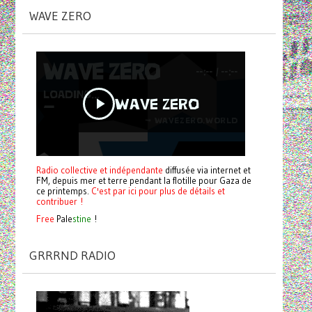
WAVE ZERO
Radio collective et indépendante
diffusée via internet et
FM, depuis mer et terre pendant la flotille pour Gaza de
ce printemps.
C'est par ici pour plus de détails et
contribuer !
Free
Pale
stine
!
GRRRND RADIO