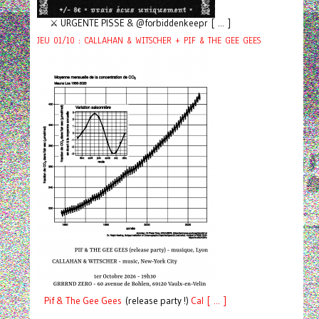
⚔️ URGENTE PISSE & @forbiddenkeepr [ ... ]
JEU 01/10 : CALLAHAN & WITSCHER + PIF & THE GEE GEES
Pif
& The Gee Gees
(release party !)
C
a
l [ ... ]