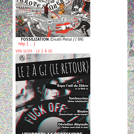
FOSSILIZATION
(Death Metal // BR)
http [ ... ]
VEN 11/09 : LE Z À GZ