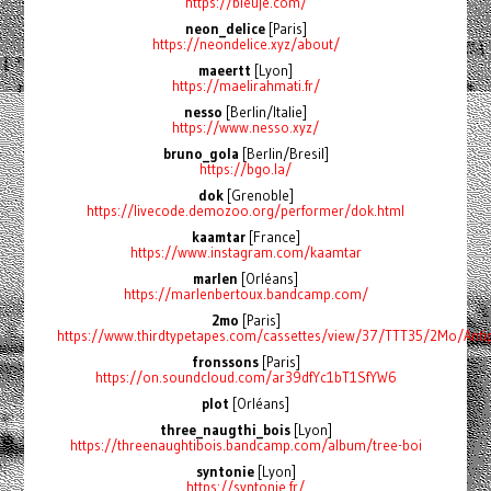
https://bleuje.com/
neon_delice
[Paris]
https://neondelice.xyz/about/
maeertt
[Lyon]
https://maelirahmati.fr/
nesso
[Berlin/Italie]
https://www.nesso.xyz/
bruno_gola
[Berlin/Bresil]
https://bgo.la/
dok
[Grenoble]
https://livecode.demozoo.org/performer/dok.html
kaamtar
[France]
https://www.instagram.com/kaamtar
marlen
[Orléans]
https://marlenbertoux.bandcamp.com/
2mo
[Paris]
https://www.thirdtypetapes.com/cassettes/view/37/TTT35/2Mo/Antip
fronssons
[Paris]
https://on.soundcloud.com/ar39dfYc1bT1SfYW6
plot
[Orléans]
three_naugthi_bois
[Lyon]
https://threenaughtibois.bandcamp.com/album/tree-boi
syntonie
[Lyon]
https://syntonie.fr/