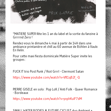
"MATIERE SUPER fête les 1 an du label et la sortie du fanzine à
Grrrrnd Zero !
Rendez-vous le dimanche 4 mai à partir de 14H dans une
ambiance printanière et chill au 60 avenue de Böhlen à Vaulx
En Velin.
Pour cette maxi fiesta dominicale Matière Super invite les
groupes :
FUCK IT trio Post Punk / Riot Grrrl - Clermont Satan
https://www.youtube.com/watch?v=Vft1qB2f_-Q
PIERRE GISELE en solo : Pop Lofi / Anti Folk - Queer Romance
- Bordeaux
https://www.youtube.com/watch?v=yvphKulF7dM
SMALL WATER BODIES & FUTURE CYCLIST duo Ambient +