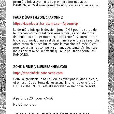
première fois à Lyon, ni à sa première tournée avec
BARREN?, et c'est avec grand plaisir qu'on les accueille à GZ.
FAUX DÉPART (LYON/CRAPONNE)
https://fauxdepart.bandcamp.com/album/ep
La dernière fois qu'ils devaient jouer à GZ pour la sortie de
leur récent 45 tours (et troisième vinyle), ils ont été forcés
d'annuler au dernier moment, alors cette fois, attention : le
trio craponno-lyonnais est déterminé à prendre sa revanche,
alors ça va chier des bulles dans la machine à fumée! C'est
pour toi si t'aimes ton punk romantique, teinté d'influences
indie-rock et avec un batteur qui a un peu trop écouté les
RAMONES.
ZONE INFINIE (VILLEURBANNE/LYON)
https://zoneinfinie.bandcamp.com
Ceux-là, ça faisait un bail qu'on les avait pas vu dans le coin,
et on est très contents de les accueillir une nouvelle fois à
GZ. La ZONE INFINIE est-elle increvable? Réponse ce soir!
À partir de 20h pour +/– 5€
No CB, no relou