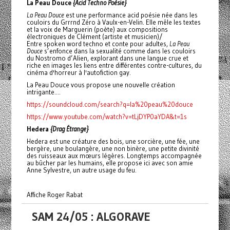
La Peau Douce
{Acid Techno Poésie}
La Peau Douce
est une performance acid poésie née dans les
couloirs du Grrrnd Zéro à Vaulx-en-Velin. Elle mêle les textes
et la voix de Marguerin (poète) aux compositions
électroniques de Clément (artiste et musicien)/
Entre spoken word techno et conte pour adultes,
La Peau
Douce
s’enfonce dans la sexualité comme dans les couloirs
du Nostromo d’Alien, explorant dans une langue crue et
riche en images les liens entre différentes contre-cultures, du
cinéma d'horreur à l'autofiction gay.
La Peau Douce vous propose une nouvelle création
intrigante....
https://soundcloud.com/search?q=la%20peau%20douce
https://www.youtube.com/watch?v=tLjDYP0aYDA&t=1s
Hedera
{Drag Étrange}
Hedera est une créature des bois, une sorcière, une fée, une
bergère, une boulangère, une non binère, une petite divinité
des ruisseaux aux mœurs légères. Longtemps accompagnée
au bûcher par les humains, elle propose ici avec son amie
Anne Sylvestre, un autre usage du feu.
Affiche Roger Rabat
SAM 24/05 : ALGORAVE