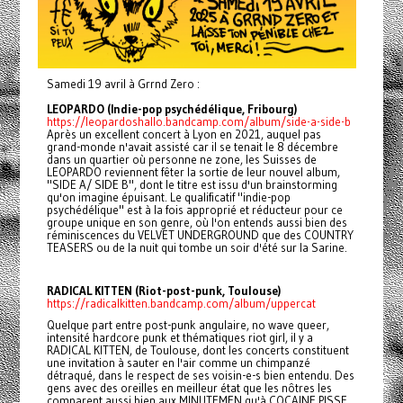
Samedi 19 avril à Grrnd Zero :
LEOPARDO (Indie-pop psychédélique, Fribourg)
https://leopardoshallo.bandcamp.com/album/side-a-side-b
Après un excellent concert à Lyon en 2021, auquel pas
grand-monde n'avait assisté car il se tenait le 8 décembre
dans un quartier où personne ne zone, les Suisses de
LEOPARDO reviennent fêter la sortie de leur nouvel album,
"SIDE A/ SIDE B", dont le titre est issu d'un brainstorming
qu'on imagine épuisant. Le qualificatif "indie-pop
psychédélique" est à la fois approprié et réducteur pour ce
groupe unique en son genre, où l'on entends aussi bien des
réminiscences du VELVET UNDERGROUND que des COUNTRY
TEASERS ou de la nuit qui tombe un soir d'été sur la Sarine.
RADICAL KITTEN (Riot-post-punk, Toulouse)
https://radicalkitten.bandcamp.com/album/uppercat
Quelque part entre post-punk angulaire, no wave queer,
intensité hardcore punk et thématiques riot girl, il y a
RADICAL KITTEN, de Toulouse, dont les concerts constituent
une invitation à sauter en l'air comme un chimpanzé
détraqué, dans le respect de ses voisin-e-s bien entendu. Des
gens avec des oreilles en meilleur état que les nôtres les
comparent aussi bien aux MINUTEMEN qu'à COCAINE PISSE