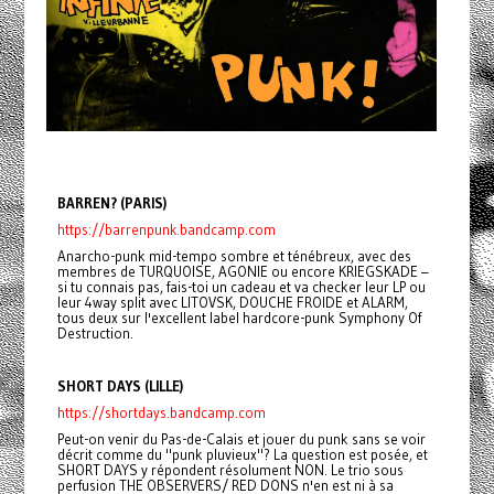
BARREN? (PARIS)
https://barrenpunk.bandcamp.com
Anarcho-punk mid-tempo sombre et ténébreux, avec des
membres de TURQUOISE, AGONIE ou encore KRIEGSKADE –
si tu connais pas, fais-toi un cadeau et va checker leur LP ou
leur 4way split avec LITOVSK, DOUCHE FROIDE et ALARM,
tous deux sur l'excellent label hardcore-punk Symphony Of
Destruction.
SHORT DAYS (LILLE)
https://shortdays.bandcamp.com
Peut-on venir du Pas-de-Calais et jouer du punk sans se voir
décrit comme du "punk pluvieux"? La question est posée, et
SHORT DAYS y répondent résolument NON. Le trio sous
perfusion THE OBSERVERS/ RED DONS n'en est ni à sa