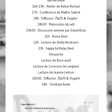
lae-héro•ïne
16h-19h : Atelier de Beton Roman
17h : Conférence de Mathis Sabrié
18h : Diffusion 乃٥乃 & Ougdol
18h30 : Melocoton (dj set)
19h30 : Discussion animée par David Bola
21h : Anina (live)
22h : Lecture de Stella Kerdraon
23h : happy birthday (live)
Dimanche
Lecture de Burn-août
Lecture de Corecore (en anglais)
Lecture de Jeanne Lebrun
16h30 : Diffusion 乃٥乃 & Ougdol
18h : Tombola finale