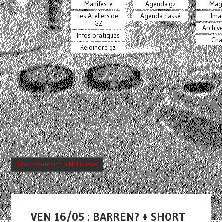
Manifeste
Agenda gz
Mag
les Ateliers de
Agenda passé
Ima
GZ
Archiv
Infos pratiques
Cha
Rejoindre gz
Nous Soutenir Via HelloAsso
VEN 16/05 : BARREN? + SHORT