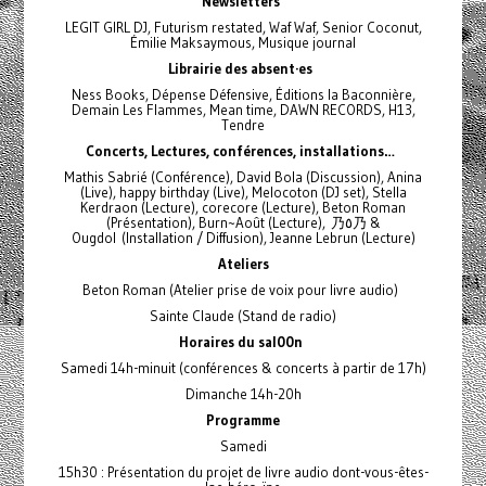
Newsletters
LEGIT GIRL DJ, Futurism restated, Waf Waf, Senior Coconut,
Émilie Maksaymous, Musique journal
Librairie des absent·es
Ness Books, Dépense Défensive, Éditions la Baconnière,
Demain Les Flammes, Mean time, DAWN RECORDS, H13,
Tendre
Concerts, Lectures, conférences, installations…
Mathis Sabrié (Conférence), David Bola (Discussion), Anina
(Live), happy birthday (Live), Melocoton (DJ set), Stella
Kerdraon (Lecture), corecore (Lecture), Beton Roman
(Présentation), Burn~Août (Lecture), 乃٥乃 &
Ougdol (Installation / Diffusion), Jeanne Lebrun (Lecture)
Ateliers
Beton Roman (Atelier prise de voix pour livre audio)
Sainte Claude (Stand de radio)
Horaires du sal00n
Samedi 14h-minuit (conférences & concerts à partir de 17h)
Dimanche 14h-20h
Programme
Samedi
15h30 : Présentation du projet de livre audio dont-vous-êtes-