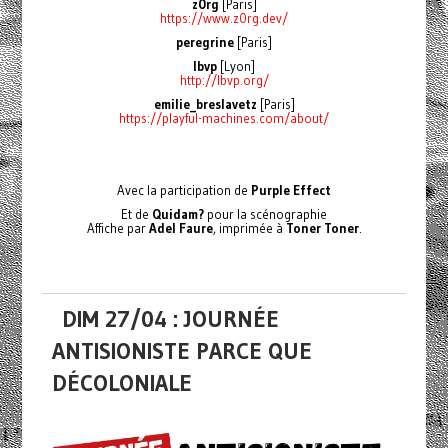
z0rg
[Paris]
https://www.z0rg.dev/
peregrine
[Paris]
lbvp
[Lyon]
http://lbvp.org/
emilie_breslavetz
[Paris]
https://playful-machines.com/about/
Avec la participation de
Purple Effect
Et de
Quidam?
pour la scénographie
Affiche par
Adel Faure
, imprimée à
Toner Toner
.
DIM 27/04 : JOURNÉE
ANTISIONISTE PARCE QUE
DÉCOLONIALE