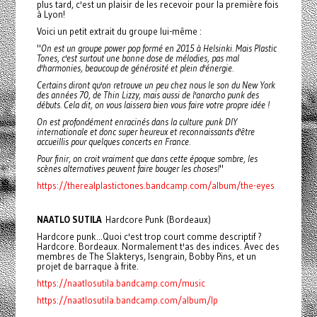
plus tard, c'est un plaisir de les recevoir pour la première fois
à Lyon!
Voici un petit extrait du groupe lui-même :
"
On est un groupe power pop formé en 2015 à Helsinki. Mais Plastic
Tones, c'est surtout une bonne dose de mélodies, pas mal
d'harmonies, beaucoup de générosité et plein d'énergie.
Certains diront qu'on retrouve un peu chez nous le son du New York
des années 70, de Thin Lizzy, mais aussi de l'anarcho punk des
débuts. Cela dit, on vous laissera bien vous faire votre propre idée !
On est profondément enracinés dans la culture punk DIY
internationale et donc super heureux et reconnaissants d'être
accueillis pour quelques concerts en France.
Pour finir, on croit vraiment que dans cette époque sombre, les
scènes alternatives peuvent faire bouger les choses!
"
https://therealplastictones.bandcamp.com/album/the-eyes
NAATLO SUTILA
Hardcore Punk (Bordeaux)
Hardcore punk...Quoi c'est trop court comme descriptif ?
Hardcore. Bordeaux. Normalement t'as des indices. Avec des
membres de The Slakterys, Isengrain, Bobby Pins, et un
projet de barraque à frite.
https://naatlosutila.bandcamp.com/music
https://naatlosutila.bandcamp.com/album/lp