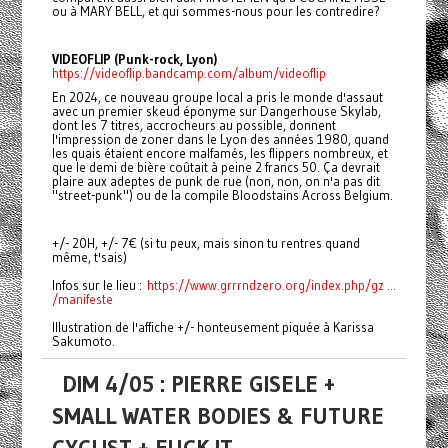
ou à MARY BELL, et qui sommes-nous pour les contredire?
VIDEOFLIP (Punk-rock, Lyon)
https://videoflip.bandcamp.com/album/videoflip
En 2024, ce nouveau groupe local a pris le monde d'assaut
avec un premier skeud éponyme sur Dangerhouse Skylab,
dont les 7 titres, accrocheurs au possible, donnent
l'impression de zoner dans le Lyon des années 1980, quand
les quais étaient encore malfamés, les flippers nombreux, et
que le demi de bière coûtait à peine 2 francs 50. Ça devrait
plaire aux adeptes de punk de rue (non, non, on n'a pas dit
"street-punk") ou de la compile Bloodstains Across Belgium.
+/- 20H, +/- 7€ (si tu peux, mais sinon tu rentres quand
même, t'sais)
Infos sur le lieu :
https://www.grrrndzero.org/index.php/gz ...
/manifeste
Illustration de l'affiche +/- honteusement piquée à Karissa
Sakumoto.
DIM 4/05 : PIERRE GISELE +
SMALL WATER BODIES & FUTURE