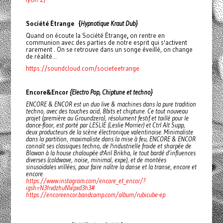
Société Étrange {
Hypnotique Kraut Dub}
Quand on écoute la Société Étrange
,
on rentre en
communion avec des parties de notre esprit qui s'activent
rarement . On se retrouve dans un songe éveillé, on change
de réalité...
https://soundcloud.com/societeetrange
Encore&Encor
{Electro Pop, Chiptune et techno}
ENCORE & ENCOR est un duo live & machines dans la pure tradition
techno, avec des touches acid, 8bits et chiptune. Ce tout nouveau
projet (première au Groundzero), résolument festif et taillé pour le
dance-floor, est porté par LESLIE (Leslie Morrier) et Ctrl Alt Supp,
deux producteurs de la scène électronique valentinoise. Minimaliste
dans la partition, maximaliste dans la mise à feu, ENCORE & ENCOR
connaît ses classiques techno, de l'industrielle froide et sharpée de
Blawan à la house chaloupée d'Aril Brikha, le tout bardé d’influences
diverses (coldwave, noise, minimal, expe), et de montées
sinusoïdales vrillées, pour faire naître la danse et la transe, encore et
encore.
https://www.instagram.com/encore_et_encor/?
igsh=N3hvdzhuNWpxd3h3#
https://encoreencor.bandcamp.com/album/rubicube-ep