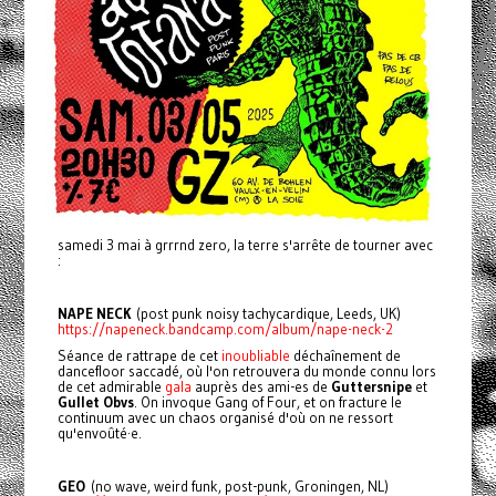
samedi 3 mai à grrrnd zero, la terre s'arrête de tourner avec
:
NAPE NECK
(post punk noisy tachycardique, Leeds, UK)
https://napeneck.bandcamp.com/album/nape-neck-2
Séance de rattrape de cet
inoubliable
déchaînement de
dancefloor saccadé, où l'on retrouvera du monde connu lors
de cet admirable
gala
auprès des ami-es de
Guttersnipe
et
Gullet Obvs
. On invoque Gang of Four, et on fracture le
continuum avec un chaos organisé d'où on ne ressort
qu'envoûté·e.
GEO
(no wave, weird funk, post-punk, Groningen, NL)