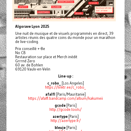
Algorave Lyon 2025
Une nuit de musique et de visuels programmés en direct, 39
artistes réunis des quatre coins du monde pour un marathon
de live-coding.
Prix conseillé +-8e
No CB
Restauration sur place et Merch inédit
Grrrnd Zero
60 av. de Bohlen
69120 Vaulx-en-Velin
Line-up :
c_robo_
[Los Angeles]
https://linktr.ee/c_robo_
afalfl
[Paris/Mauritanie]
https://afalfl.bandcamp.com/album/kakumeii
gcode
[Paris]
http://gcode.tools/
azertype
[Paris]
http://azertype.fr/
bleuje
[Paris]