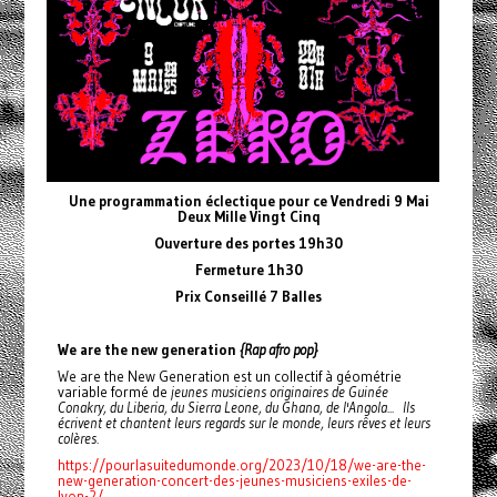
Une programmation éclectique pour ce Vendredi 9 Mai
Deux Mille Vingt Cinq
Ouverture des portes 19h30
Fermeture 1h30
Prix Conseillé 7 Balles
We are the new generation
{Rap afro pop}
We are the New Generation est un collectif à géométrie
variable formé de
jeunes musiciens originaires de Guinée
Conakry, du Liberia, du Sierra Leone, du Ghana, de l'Angola... Ils
écrivent et chantent leurs regards sur le monde, leurs rêves et leurs
colères.
https://pourlasuitedumonde.org/2023/10/18/we-are-the-
new-generation-concert-des-jeunes-musiciens-exiles-de-
lyon-2/