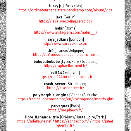
lucky.juj
[Bruxelles]
https://ordinateurdanslatete.bandcamp.com/album/v-ce
jaxa
[Berlin]
https://jaxa-livecoding.carrd.co/
nabir
[Rome]
https://www.instagram.com/nabir___/
sara_adkins
[London]
http://www.saraadkins.com
th4
[France/Belgique]
https://th4music.bandcamp.com/music
bubobubobubo
[Lyon/Paris/Toulouse]
https://raphaelforment.fr/
ralt144mi
[Lyon]
https://ralt144mi.remigeorges.fr
crash_server
[Strasbourg]
https://crashserver.fr/
polymorphic_engine
[Vienne/Autriche]
https://radical-openness.org/en/vortragende/martin-gius
parvagues
[Paris]
https://me.plnech.fr/
libre_&change_trio
[Orléans/Haute-Loire/Paris]
https://adelfaure.net
/
https://echoecho.fr/
/
https://juhel-
quentin.fr/