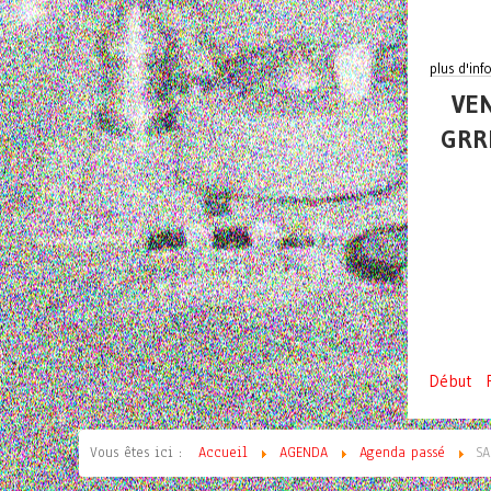
plus d'inf
VEN
GRR
Début
Vous êtes ici :
Accueil
AGENDA
Agenda passé
SA