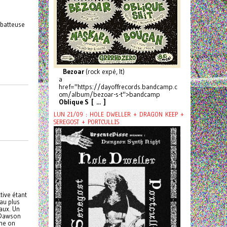
 batteuse
Bezoar
(rock expé, It)
a
href="https://dayoffrecords.bandcamp.c
om/album/bezoar-s-t">bandcamp
Oblique S [ ... ]
LUN 21/09 : HOLE DWELLER + DRAGON KEEP +
SEREGOST + PORTCULLIS
tive étant
au plus
aux. Un
 Dawson
mme on