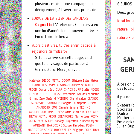
plusieurs mois d’une campagne de
6 EUROS 
dénigrement, à travers des prises de...
Deux grou
SURVIE DE L'ATELIER DES CANULARS
food for 
Cagnotte
L’Atelier des Canulars a eu
rature - p
une fin d'année bien mouvementée : -
Fin octobre le lieu a...
rature - j
Alors c'est vrai, tu t'es enfin décidé à
rejoindre Grrrndzero?
Si tu es arrivé sur cette page, c'est
SAM
que tu envisages de participer à
GERL
Grrrnd Zero. Merci, on va...
Malaysie
DISCO
METAL
DOOM
Ethiopie
Ibiza
Grèce
Alors on o
HARD
JAZZ
Vidéo
ABSTRACT
Australie
BUFFET
des locaux
Concert
FROID
lab
CLAP
CHAOS
SURF
Italie
NOISE
STONER
HIP HOP
HARSH
Venezuela
Bar des capucins
il y aura
Grrrnd Zero Gerland
WEIRDO
Grand salon
CLASSIC
BREAKSTEP
BAROQUE
Hongrie
La triperie
Russie
Skaters (b
ANARCHO
EMO
Canada
Sahara
TECHNO
Socrates
ACOUSTIQUE
IMPRO
Série
Afrique du Sud
FANFARE
Daïtro
HEAVY METAL
PROG
BREAKCORE
Numérique
POST-
Motherfu
ROCK
EXPE
BLUES
Norvège
Projection
Kraspek Mysik
I'm a grizz
AMBIANT
HARDCORE
Suisse
Pays-bas
POST-
Julien Du
HARDCORE
SONIC
ROCKABILLY
Belgique
FOLK
Divx