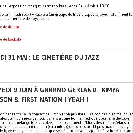
e de l'exposition tchéquo-germano-brésilienne Faux Amis à 18.00
 Dolom (math rock) + Kackala (un groupe de filles a cappella, avec notamment la
et une membre de Toychestra)
ce de dolom
e de kackala
DI 31 MAI : LE CIMETIÈRE DU JAZZ
EDI 9 JUIN À GRRRND GERLAND : KIMYA
ON & FIRST NATION ! YEAH !
on pensait faire un concert de First Nation prix libre. Ces copines d'animal collec
iales qu' inconnues, ça nous paraissait une bonne méthode pour faire découvrir 
bre leur mélange folk bricolée/rock expérimental/blues destructuré/élans trib
convenable au dernier album (calamiteux) de cocorosie. Et puis madame Kimya
 folk, ex-moldy peaches) ainsi que son époux se sont rajoutés à l'affiche, et co