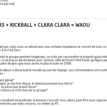
s trucs
tre pas mal
RS + KICKBALL + CLARA CLARA = WAOU
ait pas, mais nous on attend avec une certaine impatience le concert de Liars ce
 à Grrrnd Zero.
obé le groupe pendant longtemps, on a fini par reconnaître la majesté quasi-infi
 so wrong so we drowned, puis, surtout, celle de Drum's Not Dead, qui figure pa
quatre disques que nous avons le plus écouté en 2006.
el album a divisé tout le monde au sein de l'équipe. Les commentaires ont oscill
es :
est génial"
digne, je suis très déçue, ils étaient pourtant mes héros"
ne se passe pas grand chose"
es façons je m'en fous de ce groupe".
n résultant est profonde, la tension s'accroît, nous allons peut être nous séparer
énévoles aux nuits sonores, ou militer au PS.