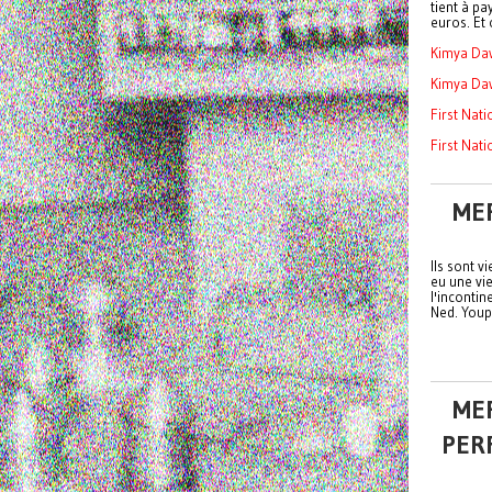
tient à p
euros. Et 
Kimya Da
Kimya Daw
First Nat
First Nati
MER
Ils sont v
eu une vie
l'incontin
Ned. Youp
MER
PER