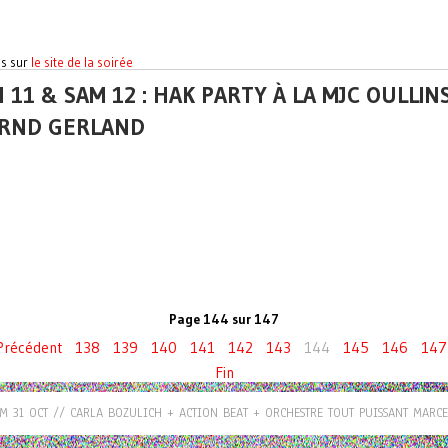
os sur
le site de la soirée
 11 & SAM 12 : HAK PARTY À LA MJC OULLIN
RND GERLAND
Page 144 sur 147
Précédent
138
139
140
141
142
143
144
145
146
147
Fin
M 31 OCT // CARLA BOZULICH + ACTION BEAT + ORCHESTRE TOUT PUISSANT MAR