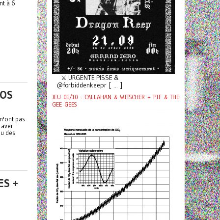
nt à 6
⚔️ URGENTE PISSE &
@forbiddenkeepr [ ... ]
ROS
JEU 01/10 : CALLAHAN & WITSCHER + PIF & THE
GEE GEES
 n'ont pas
braver
du des
ES +