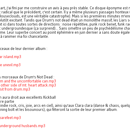
rt, j'ai fini par me construire un avis à peu près stable. Ce disque éponyme est
t radical que le précédent, c'est certain. Il y a même plusieurs passages honteux (
Houseclouds, est une véritable catastrophe). Mais si les premières minutes m'enn
plutôt excitant. Tandis que Drum's not dead était un monolithe massif, les Liars s
ici dans toutes sortes de directions : noise répétitive, punk rock benet, funk ra
t undergroundesque (ça surprend)... Sans omettre un peu de psychédélisme ch
e. Leur superbe concert au point éphémère en juin dernier a sans doute égal
 à ranimer ma foi chancelante.
eaux de leur dernier album :
ear island.mp3
re unevil.mp3
ois morceaux de Drum's Not Dead :
rum and the uncomfortable can.mp3
e other side of mt. heart attack.mp3
visit from drum.mp3
n aura droit aux excellents Kickball
re partie
indie rock, cris, joie, arcs en ciel), ainsi qu'aux Clara clara (danse & chaos, quel
tning bolt et les bisounours), qui fêteront la sortie de leur premier album.
 barefeet.mp3
- underground husbands.mp3