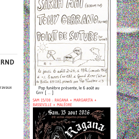
RRND
 travaux
Pop funèbre présente, le 6 août au
Grrr [ ... ]
SAM 15/08 : RAGANA + MARGARITA +
BASSEVILLE + MALÉORE