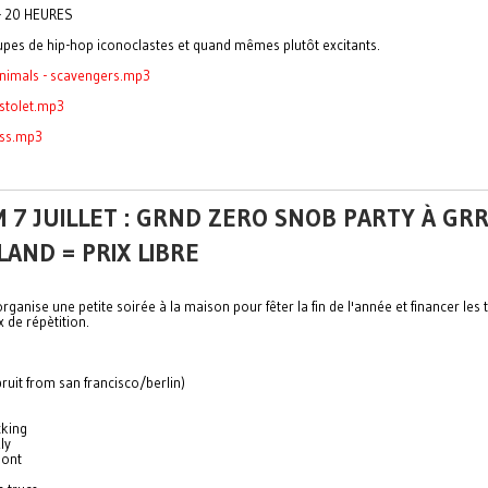
- 20 HEURES
pes de hip-hop iconoclastes et quand mêmes plutôt excitants.
animals - scavengers.mp3
istolet.mp3
ess.mp3
 7 JUILLET : GRND ZERO SNOB PARTY À GR
AND = PRIX LIBRE
rganise une petite soirée à la maison pour fêter la fin de l'année et financer les
 de répètition.
ruit from san francisco/berlin)
cking
ly
pont