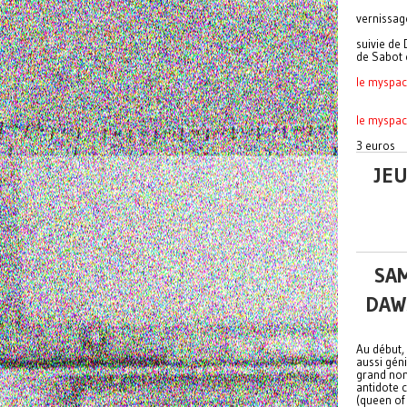
vernissag
suivie de
de Sabot 
le myspa
le myspac
3 euros
JEU
SAM
DAWS
Au début, 
aussi gén
grand nom
antidote 
(queen of