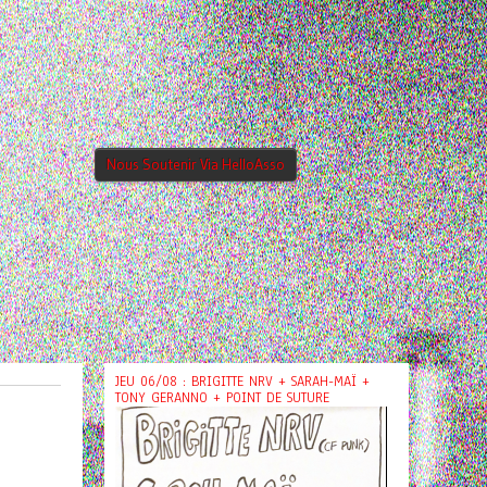
Nous Soutenir Via HelloAsso
JEU 06/08 : BRIGITTE NRV + SARAH-MAÏ +
TONY GERANNO + POINT DE SUTURE