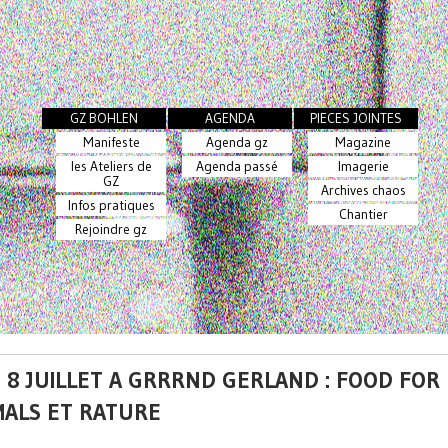
GZ BOHLEN
AGENDA
PIECES JOINTES
Manifeste
Agenda gz
Magazine
les Ateliers de
Agenda passé
Imagerie
GZ
Archives chaos
Infos pratiques
Chantier
Rejoindre gz
 8 JUILLET A GRRRND GERLAND : FOOD FOR
MALS ET RATURE