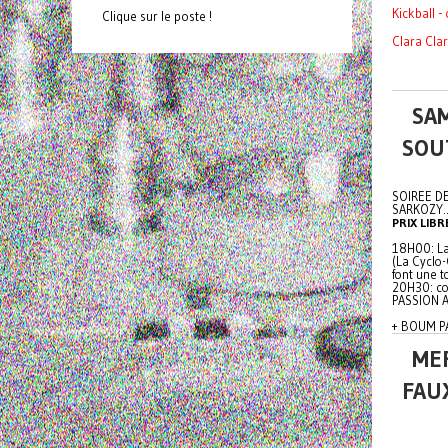
Kickball -
Clique sur le poste !
Clara Cla
SAM
SOUT
SOIREE DE
SARKOZY...
PRIX LIBR
18H00: La
(La Cyclo-
font une t
20H30: co
PASSION A
+ BOUM PA
MER
FAUX