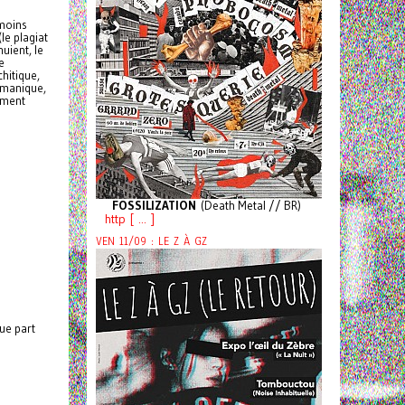
 moins
le plagiat
uient, le
e
chitique,
amanique,
ement
FOSSILIZATION
(Death Metal // BR)
http [ ... ]
VEN 11/09 : LE Z À GZ
que part