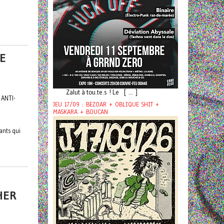
DE
Zalut à tou.te.s ! Le [ ... ]
 ANTI-
JEU 17/09 : BEZOAR + OBLIQUE SHIT +
MASKARA + BOUCAN
ants qui
HER