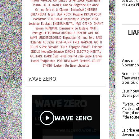
et d'autre
AVANT-GARDE
UK
INDIE
Le Periscope
Allemagne
et ça va ê
PUNK
LO-FI
DANCE
Ghana
Magazine
Finlande
Grrrnd Zero et le Clacson
Indonésie
INTENSE
BREAKBEAT
Japon
USA
ROCK
Pologne
KRAUTROCK
Macédoine
COLDWAVE
République Tchèque
POST
Lettonie
Euskadi
INSTRUMENTAL
Mp3
GRIND
CHANT
Taiwan
MINIMAL
Danemark
Le Tostaki
MATH
LIA
Portugal
ELECTROACOUSTIQUE
PSYCHE
ART
NO
WAVE
UNDERGROUND
Exposition
Grrrnd Zero
BASS
Hollande
Autriche
POST-PUNK
FREE
GARAGE
GOTH
DRUM
Suède
Somalie
FUNK
Espagne
POWER
Islande
INDUS
Nouvelle-Zélande
DRONE
ELECTRO
MENTAL
GUITARE
DARK
Îles Féroé
Grrrnd Zero Vaise
France
Vous on s
Israel
Tadjikistan
POP
NEW WAVE
Festival
CRUST
Novembre
ETHNO
Soutien
Un lieux chouette
Si on a sn
WAVE ZERO
They were
trois ou 
Leur nouv
divers pôl
-"waou, c'
-"c'est in
-"bof, il 
-"de tout
La crise e
devenir b