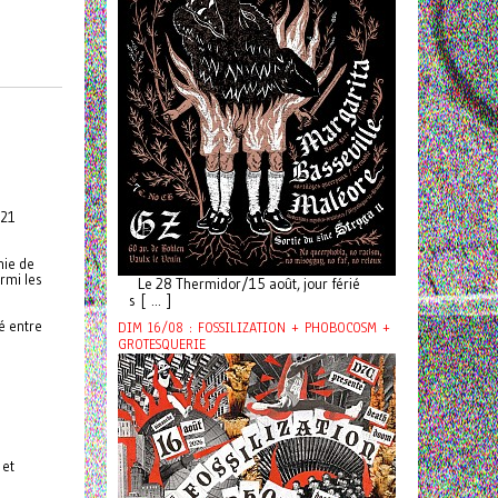
 21
nie de
rmi les
Le 28 Thermidor/15 août, jour férié
s [ ... ]
é entre
DIM 16/08 : FOSSILIZATION + PHOBOCOSM +
GROTESQUERIE
 et