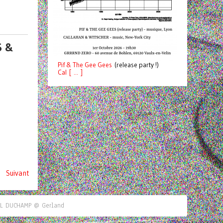
S &
Pif
& The Gee Gees
(release party !)
C
a
l [ ... ]
Suivant
CEL DUCHAMP @ Gerland