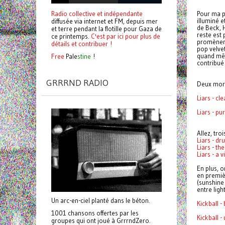
Radio collective et indépendante
Pour ma pa
illuminé e
diffusée via internet et FM, depuis mer
de Beck, 
et terre pendant la flotille pour Gaza de
reste est 
ce printemps.
C'est par ici pour plus de
promènent 
détails et contribuer !
pop velve
quand mêm
Free
Pale
stine
!
contribué
GRRRND RADIO
Deux morc
Liars - cl
Liars - pu
Allez, tr
Liars - d
Liars - th
Liars - a 
En plus, o
en premiè
(sunshine 
entre ligh
Un arc-en-ciel planté dans le béton.
Kickball -
1001 chansons offertes par les
Kickball 
groupes qui ont joué à GrrrndZero.