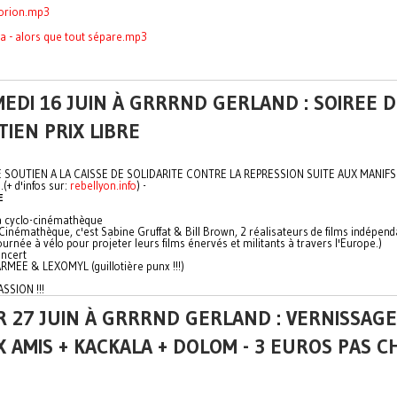
 orion.mp3
ra - alors que tout sépare.mp3
EDI 16 JUIN À GRRRND GERLAND : SOIREE 
IEN PRIX LIBRE
 SOUTIEN A LA CAISSE DE SOLIDARITE CONTRE LA REPRESSION SUITE AUX MANIFS
(+ d'infos sur:
rebellyon.info
) -
E
 cyclo-cinémathèque
Cinémathèque, c'est Sabine Gruffat & Bill Brown, 2 réalisateurs de films indépend
ournée à vélo pour projeter leurs films énervés et militants à travers l'Europe.)
ncert
RMEE & LEXOMYL (guillotière punx !!!)
SSION !!!
 27 JUIN À GRRRND GERLAND : VERNISSAGE
 AMIS + KACKALA + DOLOM - 3 EUROS PAS C