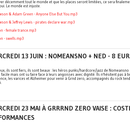
ayer décemment tout le monde et que les places seront limitées, ce sera finaleme
oui. Le monde est injuste.
wson & Adam Green - Anyone Else But You.mp3
son & Jeffrey Lewis - pirates declare war.mp3
ion - female trance.mp3
on - swells.mp3
CREDI 13 JUIN : NOMEANSNO + NED - 8 EU
ieux, ils sont fiers, ils sont beaux : les héros punks/hardcore/jazz de Nomeansno
 facile mais ont su faire face à leurs angoisses avec dignité. Ils n'hésitent pas à 
ence, les
varices
et Alzheimer pour venir à Grnd zero, accompagnés du rock ten
i.
CREDI 23 MAI À GRRRND ZERO VAISE : COST
FORMANCES